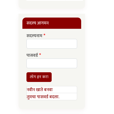
सदस्य आगमन
सदस्यनाम
पासवर्ड
लॉग इन करा
नवीन खाते बनवा
तुमचा पासवर्ड बदला.