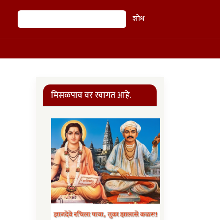
शोध
शोध
मिसळपाव वर स्वागत आहे.