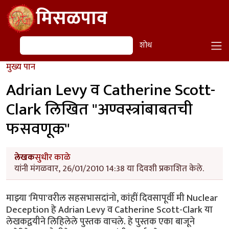
Skip to main content
मिसळपाव
शोध
शोध
मुख्य पान
Adrian Levy व Catherine Scott-
Clark लिखित "अण्वस्त्रांबाबतची
फसवणूक"
लेखक
सुधीर काळे
यांनी मंगळवार, 26/01/2010 14:38 या दिवशी प्रकाशित केले.
माझ्या 'मिपा'वरील सहसभासदांनो, कांहीं दिवसापूर्वी मी Nuclear
Deception हे Adrian Levy व Catherine Scott-Clark या
लेखकद्वयीने लिहिलेले पुस्तक वाचले. हे पुस्तक एका बाजूने