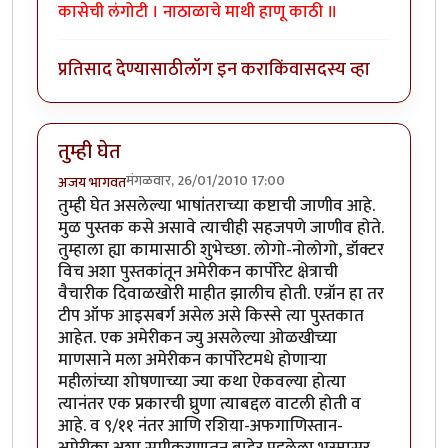
कासेची लंगोटी । नाठाळाचे माथी हाणू काठी ॥
प्रतिसाद देण्यासाठी
लॉग इन करा
किंवा
सदस्य व्हा
तुम्ही घेत
मंगळवार, 26/01/2010 17:00
अजय भागवत
तुम्ही घेत असलेल्या भाषांतराच्या कष्टाची जाणीव आहे.
मुळ पुस्तक कसे असावे त्याचीही सहजपणे जाणीव होते.
तुम्हाला ह्या कामासाठी शुभेच्छा. लोगो-नोलोगो, डॉक्टर
विच अशा पुस्तकांतून अमेरीकन कार्पोरेट क्षेत्राची
वैचारीक दिवाळखोरी माहीत झालीच होती. एन्रॉन हा तर
टीप ऑफ आइसबर्ग असेल असे किस्से त्या पुस्तकात
आहेत. एक अमेरीकन ज्यु असलेल्या ओळखीच्या
माणसाने मला अमेरीकन कार्पोरेटमधे होणार्‍या
महीलांच्या शोषणाच्या ज्या कथा ऐकवल्या होत्या
त्यानंतर एक प्रकारची घ्रुणा त्याबद्दल वाटली होती व
आहे. व ९/११ नंतर आणि रशिया-अफगाणिस्तान-
अमेरीका अशा समीकरणातून बाहेर पडलेला भस्मासूर