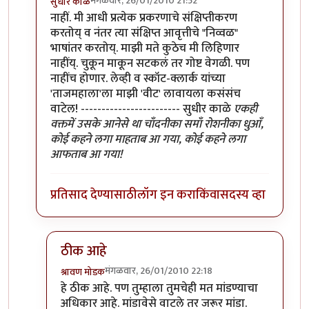
मंगळवार, 26/01/2010 21:52
सुधीर काळे
In reply to
वाचतो आहे
by
श्रावण मोडक
नाहीं. मी आधी प्रत्येक प्रकरणाचे संक्षिप्तीकरण
करतोय् व नंतर त्या संक्षिप्त आवृत्तीचे "निव्वळ"
भाषांतर करतोय्. माझी मते कुठेच मी लिहिणार
नाहींय्. चुकून माकून सटकलं तर गोष्ट वेगळी. पण
नाहींच होणार. लेव्ही व स्कॉट-क्लार्क यांच्या
'ताजमहाला'ला माझी 'वीट' लावायला कसंसंच
वाटेल! ------------------------ सुधीर काळे
एकही
वक्तमें उसके आनेसे था चाँदनीका समाँ रोशनीका धुआँ,
कोई कहने लगा माहताब आ गया, कोई कहने लगा
आफताब आ गया!
प्रतिसाद देण्यासाठी
लॉग इन करा
किंवा
सदस्य व्हा
ठीक आहे
मंगळवार, 26/01/2010 22:18
श्रावण मोडक
In reply to
मूळ लेखकांच्या 'ताजमहाला'ला माझी 'वीट' ल
हे ठीक आहे. पण तुम्हाला तुमचेही मत मांडण्याचा
अधिकार आहे. मांडावेसे वाटले तर जरूर मांडा.