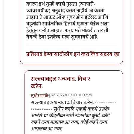
कारण इथं तुम्ही काही नुसता (व्यापारी-
व्यावसायीक) अनुवाद करत नाहीये. जे करता
आहात ते आऊट ऑफ युवर ओन इंटरेस्ट आणि
बहुतांशी सार्वजनिक हितार्थ म्हणता येईल अशा
हेतूंतून करीत आहात. फक्त मते मांडलीत तर ती
वेगळी ठेवा इतकेच मला सुचवायचे आहे.
प्रतिसाद देण्यासाठी
लॉग इन करा
किंवा
सदस्य व्हा
सल्ल्याबद्दल धन्यवाद. विचार
करेन.
बुधवार, 27/01/2010 07:25
सुधीर काळे
In reply to
ठीक आहे
by
श्रावण मोडक
सल्ल्याबद्दल धन्यवाद. विचार करेन. ------------
------------ सुधीर काळे
एकही वक्तमें उसके
आनेसे था चाँदनीका समाँ रोशनीका धुआँ, कोई
कहने लगा माहताब आ गया, कोई कहने लगा
आफताब आ गया!