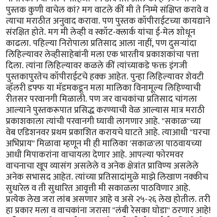
पुस्तक कुणी वाचेल कां? मग वाटले कीं मी ते निम्मे संक्षिप्त करावे व
त्याचा मराठीत अनुवाद करावा. पण पुस्तक कॉपीराईटच्या कायद्याने
संरक्षित होते. मग मी लेव्ही व स्कॉट-क्लार्क यांचा ई-मेल शोधून
काढला. पहिल्या निरोपाला प्रतिसाद आला नाहीं, पण दुसर्‍यांदा
लिहिल्यावर लेव्हीसाहेबांनी मला एक भारतीय प्रकाशकांचा पत्ता
दिला. त्यांना लिहिल्यावर कळले कीं त्यांच्याकडे फक्त इंगजी
पुस्तकापुरतेच कॉपीराईटचे हक्क आहेत. पुन्हा लिहिल्यावर शेवटी
व्हॅलरी डफ्फ या मॅडमकडून मला मालिका विनामूल्य लिहिण्याची
रीतसर परवानगी मिळाली. पण जर वाचकांचा प्रतिसाद चांगला
आल्याने पुस्तकरूपात प्रसिद्ध करण्याची वेळ आल्यास मात्र मराठी
प्रकाशकाला त्यांची परवानगी घ्यावी लागणार आहे. "सकाळ"च्या
वेब एडिशनवर प्रथम प्रकाशित करायचे घाटते आहे. त्याआधी "घरचा
अभिप्राय" मिळावा म्हणून मी ही मालिका 'सकाळ'ला पाठवायच्या
आधी मिपाकरांना वाचायला देणार आहे. आपल्या फोरमवर
वाचनाचा खूप व्यासंग असलेले व अनेक क्षेत्रांत प्राविण्य असलेले
अनेक सभासद आहेत. त्यांच्या प्रतिसादांमुळे माझे लिखाण नक्कीच
सुधारेल व ती सुधारित आवृत्ती मी सकाळला पाठविणार आहे.
प्रत्येक लेख जरा लांब असणार आहे व असे २५-२६ लेख होतील. तरी
हा प्रकार मला व वाचकांना जरासा "लंबी रेसका घोडा" ठरणार आहे!