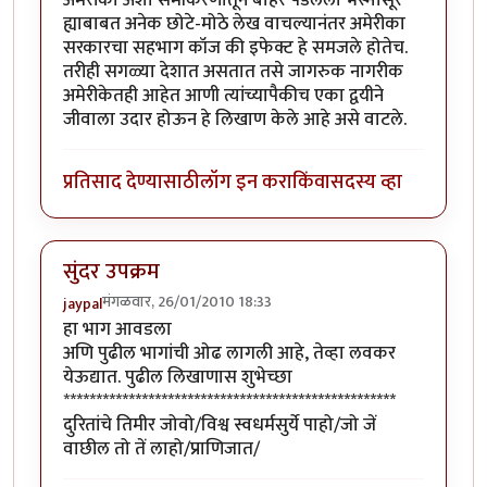
ह्याबाबत अनेक छोटे-मोठे लेख वाचल्यानंतर अमेरीका
सरकारचा सहभाग कॉज की इफेक्ट हे समजले होतेच.
तरीही सगळ्या देशात असतात तसे जागरुक नागरीक
अमेरीकेतही आहेत आणी त्यांच्यापैकीच एका द्वयीने
जीवाला उदार होऊन हे लिखाण केले आहे असे वाटले.
प्रतिसाद देण्यासाठी
लॉग इन करा
किंवा
सदस्य व्हा
सुंदर उपक्रम
मंगळवार, 26/01/2010 18:33
jaypal
हा भाग आवडला
अणि पुढील भागांची ओढ लागली आहे, तेव्हा लवकर
येऊद्यात. पुढील लिखाणास शुभेच्छा
***************************************************
दुरितांचे तिमीर जोवो/विश्व स्वधर्मसुर्ये पाहो/जो जें
वाछील तो तें लाहो/प्राणिजात/