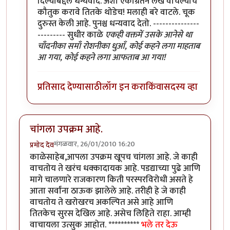
दिल्याबद्दल धन्यवाद. अशा एकाग्रतेने लेख वाचल्याचे
कौतुक करावे तितके थोडेच! मलाही बरे वाटले. चूक
दुरुस्त केली आहे. पुनश्च धन्यवाद देतो. ---------------
--------- सुधीर काळे
एकही वक्तमें उसके आनेसे था
चाँदनीका समाँ रोशनीका धुआँ, कोई कहने लगा माहताब
आ गया, कोई कहने लगा आफताब आ गया!
प्रतिसाद देण्यासाठी
लॉग इन करा
किंवा
सदस्य व्हा
चांगला उपक्रम आहे.
मंगळवार, 26/01/2010 16:20
प्रमोद देव
काळेसाहेब,आपला उपक्रम खूपच चांगला आहे. जे काही
वाचतोय ते खरंच धक्कादायक आहे. पडद्याच्या पुढे आणि
मागे चालणारे राजकारण किती परस्परविरोधी असते हे
आता सर्वांना ठाऊक झालेले आहे. तरीही हे जे काही
वाचतोय ते खरोखरच अकल्पित असे आहे आणि
तितकेच सुरस देखिल आहे. असेच लिहिते राहा. आम्ही
वाचायला उत्सुक आहोत. **********
भले तर देऊ