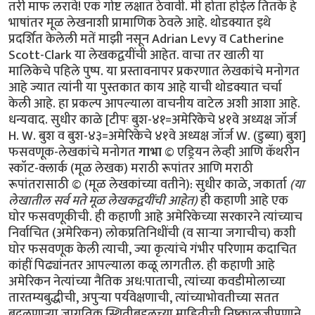
तरी माफ लरावे! एक गोष्ट लक्षात ठेवावी. मी होता होईल तितके हे
भाषांतर मूळ लेखनाशी प्रामाणिक ठेवले आहे. थोडक्यात इथे
प्रदर्शित केलेली मतें माझी नसून Adrian Levy व Catherine
Scott-Clark या लेखकद्वयींची आहेत. वाचा तर खाली या
मालिकेचे पहिले पुष्प. या प्रस्तावनापर प्रकरणात लेखकांचे मनोगत
आहे ज्यात त्यांनी या पुस्तकात काय आहे याची थोडक्यात चर्चा
केली आहे. हा प्रकल्प आपल्याला वाचनीय वाटेल अशी आशा आहे.
धन्यवाद. सुधीर काळे [टीपः बुश-४१=अमेरिकेचे ४१वे अध्यक्ष जॉर्ज
H. W. बुश व बुश-४३=अमेरिकेचे ४१वे अध्यक्ष जॉर्ज W. (डुब्या) बुश]
फसवणूक-लेखकांचे मनोगत
गाभा
© एड्रियन लेव्ही आणि कॅथरीन
स्कॉट-क्लार्क (मूळ लेखक) मराठी रूपांतर आणि मराठी
रूपांतरासाठी © (मूळ लेखकांच्या वतीने): सुधीर काळे, जकार्ता
(या
लेखातील सर्व मते मूळ लेखकद्वयींची आहेत)
ही कहाणी आहे एक घोर फसवणूकीची. ही कहाणी आहे अमेरिकेच्या सरकारने त्यांच्याच निर्वाचित (अमेरिकन) लोकप्रतिनिधींची (व सार्‍या जगाचीच) कशी घोर फसवणूक केली त्याची, ज्या कृत्यांचे गंभीर परिणाम कदाचित कांहीं पिढ्यांनतर आपल्याला कळू लागतील. ही कहाणी आहे अमेरिकन नेत्यांच्या नैतिक अध:पाताची, त्यांच्या कवडीमोलाच्या तारतम्यबुद्धीची, अपुर्‍या पर्यवेक्षणाची, त्यांच्याभोवतीच्या सतत बदलणार्‍या जागतिक स्थितीबद्दलच्या माहितीची निष्काळजीपणाने व आळशीपणाने केलेल्या विश्लेषणांची/पृथक्करणांची! या चुकांचा गंभीर परिणाम होणार आहे आपल्या भोवतालचे जग आणखी अस्थिर होण्यात! या चुका करून अमेरिकन व पश्चिम युरोपियन नेतृत्वाने जागतिक धर्मयुद्ध पुकारणार्‍या शक्तींच्या हातात जणू एक नवे कोलीतच दिले आहे. याची सर्वप्रथम प्रचीती आली ४ फेब्रूवारी २००४ रोजी! या दिवशी पाकिस्तानचे सर्वात आदरणीय व गौरवप्राप्त शास्त्रज्ञ डॉ. अब्दुल कादीर खान पाकिस्तान चित्रवाणीच्या पडद्यावर सार्‍या पाकिस्तानी जनतेला दिसले. डॉ. खान हे नेहमीच रहस्याच्या पडद्याआड असत कारण ते तीस वर्षाहून जास्त काळ पाकिस्तानच्या अण्वस्त्रनिर्मितीच्या "गुपचुप" कार्यक्रमात गुंतलेले होते. उर्दू भाषेतली त्यांची भाषणे सर्वसाधारणपणे सार्‍या पाकिस्तानी जनतेला समजत व ती सारे लोक त्यांच्या प्रत्येक शब्दाकडे लक्ष देऊन ऐकतही. पण आज पाकिस्तानी सरकारने जाहीर केले होते कीं ते त्यांच्या चुकांची कबूली देणार आहेत. कदाचित त्यामुळे असेल. पण आज त्यांचे भाषण त्यांच्या देशबांधवांना सहज समजणार्‍या उर्दू भाषेत न होता सार्‍या जगाला समजणार्‍या इंग्रजी भाषेत झाले. "माझ्या प्रिय बंधू-भगिनींनो" अशी सुरुवात करून त्यांनी स्वत:च्या अनधिकृत अण्वस्त्रप्रसाराबद्दलच्या हालचालींची माहिती दिल्यावर समारोप करतांना ते म्हणाले "अल्ला पाकिस्तानला सुरक्षित ठेवो, पाकिस्तान अमर असो"! त्यांचे भाषण संपताक्षणी पाकिस्तानी लष्कराने डॉ खान यांनी प्रे. बुश ज्यांना "अनिष्ट राष्ट्रांचा अक्ष" म्हणत (Axis of Evil) त्या उत्तर कोरिया, इराण व लिबिया या अशा गिर्‍हाइकांसाठी एकट्याने हा अण्वस्त्रप्रसाराचा काळा बाजार कसा चालवला होता याची माहिती दिली. या घटनेनंतर पाकिस्तानला अण्वस्त्रें बनवायला सहाय्य करून अमेरिकेने सार्‍या जगाची कशी फसवणूक केली हे पहिल्यांदाच जगाच्या निदर्शनाला आले. अण्वस्त्रप्रसाराबद्दल कुप्रसिद्ध असलेल्या व "टायफॉइड मेरी" या (अपमानास्पद) टोपणनावाने ओळखल्या जाणार्‍या डॉ खाननी अशी कबूली का दिली याबाबत सार्‍या जगात तावातावाने तर्क-कुतर्क सुरू झाले. कुणाला वाटले की त्यांच्या राजकीय किंवा धार्मिक श्रद्धांमुळे दिली, कुणाला वाटले की स्वत:ची इभ्रत वाढविण्यासाठी व स्थान बळकट करण्यासाठी? कुणा बदमाष राजवटीसाठी? अफगाणिस्तानमधील जिहाद्यांसाठी? ओसामा बिन लादेनसाठी? कीं युरोप-अमेरिकेत अणूबॉम्ब उडवू पहाणार्‍या अतिरेक्यांच्या टोळ्यांसाठी? अनेक वृत्तपत्रांत आलेल्या अग्रलेखांत कुणाच्या फायद्यासाठी त्यांनी हा कबूलीजबाब दिला असावा याबाबतही तर्‍हेतर्‍हेच्या अटकळी प्रसिद्ध झाल्या. प्रेसिडेंट जॉर्ज बुश यांनीही या फसवणुकीला जणू संमतीच दिली. कांहीं दिवसांनंतर ते म्हणाले, "खान यांनी त्यांचे सारे गुन्हे मान्य केले आहेत आणि त्यांचे या गुन्ह्यातील सहकारी आता या धंद्यातून बाहेर फेकले गेले आहेत. खान व त्यांचे छोटे टोळके अतीशय धक्कादायक गुन्ह्यांबद्दल दोषी आहेत. पण त्यांच्यावर खटला घालायची गरज दिसत नाहीं. बुश पुढे म्हणाले, "प्रेसिडेंट मुशर्रफ यांनी मला आश्वासन दिले आहे कीं ते खान यांच्या जालाबद्दलची (network) सर्व माहिती अमेरिकन सरकारला देतील व तो देश (पाकिस्तान) अशा अण्वस्त्रप्रसाराच्या मुळाशी असू दिला जाणार नाहीं." पाकिस्तान सरकारचे या घटनेवर इतके पूर्ण नियंत्रण आहे कीं खान व त्यांच्या सहकारी शास्त्रज्ञांना अमेरिकेत खटला घालण्यासाठी अमेरिकेच्या किंवा इतर पाश्चात्य राष्ट्रांच्या स्वाधीन करण्याची गरज नाहीं. सत्य परिस्थिती तर अशी होती कीं खान यांची कबूली एक दिशाभूल करण्यासाठी दिलेली कॢप्तीच होती. अण्वस्त्रांची काळी बाजारपेठ खान यांच्या नियंत्रणाखाली चालली तर होतीच, पण जाहीर व खासगी वक्तव्यात फरक असा होता कीं अशा तर्‍हेचा काळा बाजार एका व्यक्तीचे काम नव्हते तर हे काम एका राष्ट्राच्या (पाकिस्तानच्या) परराष्ट्रनीतीचा भाग होता व त्याचे पर्यवेक्षण पाकिस्तानी लष्करी अधिकार्‍यांची टोळी करत होती. वर हे राष्ट्र अमेरिकेच्या अतिरेक्यांविरुद्धच्या लढाईतील एक महत्वाचे दोस्त राष्ट्र म्हणून दुटप्पीपणे मिरवत होते. तीसेक वर्षें लागोपाठ सत्तेवर आलेल्या अमेरिकन सरकारांनी, मग ती रिपब्लिकन पक्षाची असोत किंवा डेमोक्रॅटिक पक्षाची असोत, तसेच इंग्लंड व इतर पाश्चात्य युरोपियन राष्ट्रांनी पाकिस्तानला अतीशय मर्यादित प्रसारण असलेले व निषिद्ध असे अण्वस्त्रांबद्दलचे तंत्रज्ञान मिळवू दिले होते. एका अनर्थपूर्ण युगात पाकिस्तानने हे निषिद्ध तंत्रज्ञान कसे अनिष्ट राष्ट्रांना विकण्यात पुढाकार घेतला ही माहिती महत्वाची सरकारी साधने चुकीच्या दिशेने वापरून व आधीचे नियम रद्दबातल करून सर्वांपासून लपवून ठेवली. गुप्त माहिती मिळवण्याच्या क्रियेचीही धार बोथट करण्यात आली आणि परराष्ट्रखाते व संरक्षणखाते यासारख्या सरकारी खात्यांना जणू वेढून राष्ट्राध्यक्षांच्या तत्वांना पाठिंबा देण्यास, प्रतिनिधीसभेला डावलण्यास व देशाचे कायदे मोडण्यास भाग पाडण्यात आले होते. अमेरिकेच्या परराष्ट्रखात्याचा प्रवक्ता रिचर्ड बाऊचर याने डॉ खान प्रकरण म्हणजे पाकिस्तानी हुकूमशहा/राष्ट्राध्यक्ष मुशर्रफ यांच्या कसोटीचा क्षण असे वर्णन केले आहे. खान हे सर्व देशाचा मानबिंदू होते व त्यांचे नाव काढताच पाकिस्तानी नागरिकांची छाती गर्वाने फुगायची. पाकिस्तानला शिवणाच्या धारदार सुयासुद्धा बनवता येत नाहींत अशी मल्लीनाथी करणार्‍या डॉ खान यांनी अतीशय आधुनिक तंत्रज्ञानाचा वापर करून भारताच्या कुठल्याही शहरावर हल्ला करू शकणारी अण्वस्त्रे मोठ्या प्रमाणावर बनविण्याची एक "असेंब्ली लाईन" उभी केली व त्यांना पाकिस्तानी जनतेनेच "अणूबॉम्बचे पिताश्री" हा जणू एक किताबच दिला. फारच थोड्या लोकांना हे माहीत आहे की डॉ खान हे या अण्वस्त्र-उत्पादनाच्या प्रकल्पात अपघातानेच शिरले. पाकिस्तानात योग्यशी नोकरी न मिळाल्यामुळे ते चिडून उच्च शिक्षणासाठी युरोपला गेले व एका विश्वविद्यालयात प्रवेश मिळविण्याच्या रांगेत उभे असताना ’हेनी’ नावाच्या एका डच मुलीच्या प्रेमात पडले व तिच्याशी विवाहबद्ध झाले. एका गोर्‍या बाईचे पति म्हणून त्यांना एरवी मिळाली नसती अशी अतीशय संवेदनशील अशा गोपनीय क्षेत्रात भाषांतरकाराची नोकरी मिळाली व अण्वस्त्रांबद्दलची अतीशय गुप्त अशी माहिती त्यांच्या नजरेखालून जाऊ लागली. त्याचे महत्व समजल्यामुळे त्यांनी ती सर्व कागदपत्रे व ड्रॉइंग्ज चोरली व त्या कागदपत्रांनी भरलेले तीन पेटारे घेऊन ते पाकिस्तानात परत आले. जुल्फिकार अली भुत्तो यांच्या प्रोत्साहनाने ते अणूबॉम्ब बनवायच्या प्रोजेक्टचे प्रमुख झाले व मग त्या क्षेत्रात त्यांची व पाकिस्तानची प्रगती सुरू झाली. त्यानंतर पुढच्या वर्षापासून पाकिस्तानी अधिकारी व पाकिस्तानी दलाल/एजंट यांनी युरोप व उत्तर अमेरिकेत त्यांना हव्या असलेल्या यंत्रसामुग्री व इतर वस्तूंची जोरदार खरेदी सुरू केली. डॉ. खान हे सूत्रधाराचे व वेगवेगळ्या गटांमधील समन्वय ठेवण्याचे काम पहात होते व पश्चिम युरोपीमधील गुपचुपपणे अणूबॉम्ब बनविण्याचा कार्यक्रम राबवणार्‍या कंपन्यांतील वैज्ञानिक, कारखानदार, इंजिनियर व धातुशास्त्रज्ञ यांच्याबरोबरील मैत्री आणखी जवळची करून व त्यांच्याशी वागताना अतीशय गोडीगुलाबीचा वापर करून व त्यांच्यावर आपल्या गोड बोलण्याने एक तर्‍हेची छाप किंवा मोहिनी टाकून अशी सामग्री मिळवण्याच्या वाटेतील अडचणी दूर करत होते. जेंव्हा १९७७ साली भुत्तोंची पंतप्रधानपदावरून उचलबांगडी झाली, तेंव्हा हा अणूप्रकल्प नवे हुकूमशहा ज. झिया उल हक यांच्या अखत्यारीतील सैनिकी विभागाकडे जावा अशी अमेरिकन गुप्तचर संघटना सी.आय.ए.ची इच्छा होती. त्यामुळे खान यांचे जगभरच्या खरेदीमध्ये गुंतलेले गट पाकिस्तानी लष्करशहा व पाकिस्तानी गुप्तचर संघटना आय. एस. आय. यांच्या हुकुमाखाली आले. (म्हणजेच अमेरिकन गुप्तचर संघटना सी.आय.ए.ला या अणूबॉम्ब प्रकल्पाची कल्पना १९७७ पासून होती) पण तसे असले तरी पाकिस्तानच्या अणूबॉम्ब प्रकल्पाबद्दल जास्त माहिती असणे हे तोट्याचे ठरू लागले. जिमी कार्टर हे १९७७ सालची राष्ट्रपतीपदाची निवडणूक जिंकून अधिकारावर आले तेंव्हा जगातली अण्वस्त्रें कमी करायची हे ध्येय समोर ठेवूनच ते अधिकारावर आले होते. पण त्यांचे राष्ट्रीय सुऱक्षा सल्लागार बिन्यू ब्रेझिंस्की (Zbigniew Brzezinski) यांनी त्यांना त्यांची दिशा बदलायचा सल्ला दिला. पाकिस्तान हे राष्ट्र साम्यवादाविरुद्धच्या लढाईतील एक धक्काप्रतिबंधक (buffer) म्हणून उपयुक्त राष्ट्र असल्याचा कार्टर यांना सल्ला देण्यात आला व पाकिस्तानला या कामात राजी-खुषी सामील करून घेण्यासाठी त्या राष्ट्राचे मन वळविण्याचाही त्यांना सल्ला दिला. झियाच्या मनसुब्याला छुपा पाठिंबा देऊन मग त्याच्या मोबदल्यात अण्वस्त्रे बनवायची ही योजना होती! पाकिस्तानने जर रशियाचा प्रतिकार केला तर त्यांच्या अण्वस्त्रें बनविण्याच्या प्रकल्पाकडे अमेरिका दुर्ल़क्ष करेल असेही ज. झियांना सांगण्यात आले. १९८० साली कार्टर यांच्या जागी रेगन आले व त्यांनी कार्टर यांच्या अण्वस्त्रप्रसारबंदीच्या कार्यक्रमाला केरात काढले. राष्ट्रीय सुरक्षा समिती व सल्लागार यांचेही अवमूल्यन करण्यात आले व विल्यम केसी यांच्या नेतृत्वाखाली सी.आय.ए. ही संघटना सर्वेसर्वा झाली आणि गुप्तहेरखाते एक माहितीचे साधनच न रहाता ते एक प्रे. रेगन यांच्या धोरणाच्या समर्थनार्थ वापरायचे एक हत्यार बनले. त्यापाठोपाठ अमेरिकन अधिकारी पैसे घेऊन इस्लामाबादला पोचले व बरोबर हाही निरोप घेऊन आले कीं अमेरिका पाकिस्तानच्या वाढत्या अण्वस्त्रें बनविण्याच्या प्रकल्पाकडे काणाडोळा करेल. पण पुढे जसजसे पाकिस्तानच्या अण्वस्त्रनिर्मितीच्या प्रकल्पाचे रोपटे भराभर वाढू लागले तसतसे तो प्रकल्प गुप्त ठेवणे अवघड जाऊ लागले. प्रे. रेगन यांनी आशावादावर आधारित आक्रमकपणे तह/करार करण्याचा पायंडा मरगळलेल्या वॉशिंग्टनला आणला, पण उपयुक्ततेच्या व सोयीच्या तत्वावर जे परराष्ट्र धोरण सुरू केले गेले त्याचे रूपांतर झपाट्याने एका षड्यंत्रात झाले ज्यात अमेरिकेचे परराष्ट्रखातेही सामील झाले व पाकिस्तानच्या अण्वस्त्र-प्रकल्पाबद्दलच्या गुप्त बातम्यावर जे विरोध करतील त्यांच्या कामात अडथळेही आणू लागले. या सावळ्या गोंधळात पाकिस्तानने १९८३ साली स्फोटकें न वापरता केलेली अण्वस्त्रांची चांचणी (cold-testing), एवढेच नव्हे तर स्फोटकांसह चीनच्या मदतीने १९८४ साली केलेली चांचणीही (hot-testing) गुप्त ठेवण्यात अमेरिकेला यश मिळाले. पाकिस्तान व चीन या देशांमधील अण्वस्त्र-संबंधांना खोल गाडून टाकण्यातही रेगनच्या अधिकार्‍यांना यश मिळाले. यात चीनकडून मिळालेली बॉम्बची ड्रॉइंग्स, रेडियो आयसोटोप्स व इतर "हवी ती व हवी तितकी" तांत्रिक मदत यांचाही समावेश होता. याच्या मोबदल्यात चिनी आण्विक ऊर्जा कंत्राटदारांकडून अमेरिकन कंपन्यांनी कोट्यानुकोटी डॉलर्सची कंत्राटे मिळविली. जेंव्हा प्रे. रेगन यांची कारकीर्द १९८९ साली संपली तेंव्हा पाकिस्तानकडे चांचणी केलेली व वापरता येण्याजोगी अण्वस्त्रे होती. व या अस्त्रांच्या निर्मितीचा बहुतांश खर्च अमेरिकेकडून ’मदत’ म्हणून मिळालेल्या पैशातूनच झाला होता कारण ’मदत’ म्हणून मिळालेल्या पुंजीतले अब्जावधी डॉलर्स पाकिस्तानच्या लष्करशहांनी या कामाकडे वळविले होते. अमेरिकेच्या पेंटॅगॉनमधील अधिकारी पाकिस्तानचे रक्षक/वॉचमन ठरले. त्यांनी गुप्तहेरखात्यांचे अहवाल आपल्याला हवे तसे पुन्हा लिहिवले ज्यात पाकिस्तानच्या या अण्वस्त्रक्षमतेबद्दल जाणून-बुजून आहे त्यापेक्षा कमी आहे असे दाखविले गेले. तेही अशा वेळी कीं इस्लामाबाद व दिल्ली यांच्यातला संघर्ष अगदी निकरावर आला होत