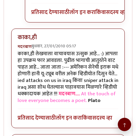
प्रतिसाद देण्यासाठी
लॉग इन करा
किंवा
सदस्य व्हा
काका,ही
बुधवार, 27/01/2010 05:17
मदनबाण
काका,ही लेखमाला वाचावयास उत्सुक आहे... :) आपला
हा उपक्रम फार आवडला. पुढील भागाची आतुरतेने वाट
पाहत आहे... जाता जाता :--- अमेरिकन सेनेची इराक मधे
होणारी हानी यू-ट्यूब वरील अनेक व्हिडीयोत दिसुन येते...
ied attacks on us in iraq किंवा sniper attack in
iraq असा शोध घेतल्यास पाहावयास मिळणारे व्हिडीयो
धक्कादायक आहेत !!!
मदनबाण.....
At the touch of
love everyone becomes a poet.
Plato
प्रतिसाद देण्यासाठी
लॉग इन करा
किंवा
सदस्य व्हा
↑