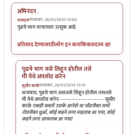
अभिनंदन .
मंगळवार, 26/01/2010 15:00
रामदास
पुढचे भाग वाचायला उत्सुक आहे.
प्रतिसाद देण्यासाठी
लॉग इन करा
किंवा
सदस्य व्हा
पुढचे भाग जसे लिहून होतील तसे
मी येथे अपलोड करेन
मंगळवार, 26/01/2010 15:19
सुधीर काळे
In reply to
अभिनंदन .
by
रामदास
धन्यवाद. पुढचे भाग जसजसे लिहून होतील तसतसे
मी येथे अपलोड करेन. ------------------------ सुधीर
काळे
एकही वक्तमें उसके आनेसे था चाँदनीका समाँ
रोशनीका धुआँ, कोई कहने लगा माहताब आ गया, कोई
कहने लगा आफताब आ गया!