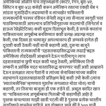
अमेरिकेच्या ओळीने पाच राष्ट्राध्यक्षांनी (कार्टर, रेगन, बुश-४१,
क्लिंटन व बुश-४३) कसेही करून अमेरिकन रक्ताचा एकही थेंब न
सांडता मुजाहिदीन लढवय्यांनी व लांचखोर पाकिस्तानी
राज्यकर्त्यांनी परस्पर रशियन सेनेशी लढून त्या सैन्याला स्वगृही परत
पाठविण्यासाठी आपल्याच प्रतिनिधीगृहाच्या सदस्यांची (सिनेटर्स व
हाऊस रेप्रेझेंटेटिव्स) कशी मुद्दाम दिशाभूल केली, हे सगळे करतांना
पाकिस्तानला अणूबॉम्ब बनविण्यात कशी प्रत्य्क्ष-अप्रत्य्क्ष मदत
केली, एक दिवस हा भस्मासुर आपल्यावरच ही अण्वस्त्रे डागेल ही
दूरदृष्टी कशी ठेवली नाहीं याची कहाणी आहे, दुसर्‍या बाजूने
पाकिस्तानी राज्यकर्त्यांनी "दहशतवादाविरुद्धच्या लढाई"बद्दल
अमेरिकेला तोडदेखली आश्वासने देऊन पाठीमागून त्याच
दहशतवाद्यांना छुपी मदत कशी चालू ठेवली, अमेरिकेला तिची
लष्करी व आर्थिक मदत भारताविरुद्ध वापरणार नाहीं अशी आश्वासने
देऊन प्रत्यक्षात त्याच पैशांनी व त्यांच्या सेनाधिकार्‍यांच्या सक्रीय
सहभागाने दहशतवाद्यांसाठी प्रशिक्षण केंद्रे कशी उभी केली (त्यांना
’स्वातंत्र्यसैनिक’ म्हणणारा मुशर्रफ सगळ्यात मोठा चोर!) याची
कहाणी, तर तिसर्‍या बाजूला ही एक तर्‍हेने डॉ. अब्दुल कादिर खान
या "पाकिस्तानच्य अणूबॉम्बचा पिताश्री"ची कहाणीही आहे! हे
पुस्तक वाचल्यावर माझी खात्री पटली कीं हे पुस्तक प्रत्येक भारतीय
नागरिकाने वाचलेच पाहिजे. मग डोक्यात आले कीं हे ५०० पानी