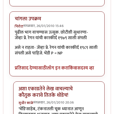
चांगला उपक्रम
मंगळवार, 26/01/2010 15:46
चिरोटा
पुढील भाग वाचण्यास उत्सुक. छोटीशी सुधारणा-
जेंव्हा प्रे. रेगन यांची कारकीर्द १९७९ साली संपली
असे न राहता- जेंव्हा प्रे. रेगन यांची कारकीर्द १९८९ साली
संपली असे पाहिजे. भेंडी P = NP
प्रतिसाद देण्यासाठी
लॉग इन करा
किंवा
सदस्य व्हा
अशा एकाग्रतेने लेख वाचल्याचे
कौतुक करावे तितके थोडेच!
मंगळवार, 26/01/2010 20:36
सुधीर काळे
In reply to
चांगला उपक्रम
by
चिरोटा
'भेंडि'साहेब, टंकनातली चूक ध्यानात आणून