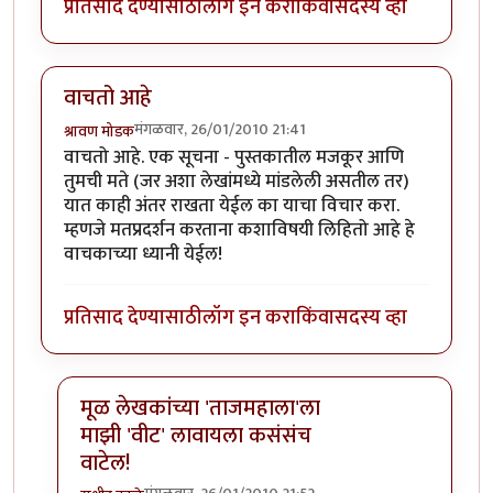
प्रतिसाद देण्यासाठी
लॉग इन करा
किंवा
सदस्य व्हा
वाचतो आहे
मंगळवार, 26/01/2010 21:41
श्रावण मोडक
वाचतो आहे. एक सूचना - पुस्तकातील मजकूर आणि
तुमची मते (जर अशा लेखांमध्ये मांडलेली असतील तर)
यात काही अंतर राखता येईल का याचा विचार करा.
म्हणजे मतप्रदर्शन करताना कशाविषयी लिहितो आहे हे
वाचकाच्या ध्यानी येईल!
प्रतिसाद देण्यासाठी
लॉग इन करा
किंवा
सदस्य व्हा
मूळ लेखकांच्या 'ताजमहाला'ला
माझी 'वीट' लावायला कसंसंच
वाटेल!