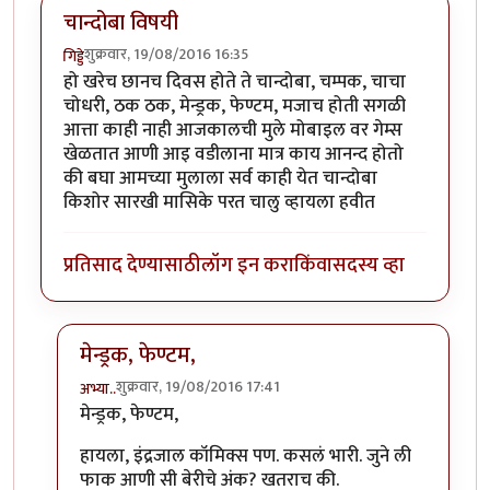
चान्दोबा विषयी
शुक्रवार, 19/08/2016 16:35
गिड्डे
हो खरेच छानच दिवस होते ते चान्दोबा, चम्पक, चाचा
चोधरी, ठक ठक, मेन्ड्रक, फेण्टम, मजाच होती सगळी
आत्ता काही नाही आजकालची मुले मोबाइल वर गेम्स
खेळतात आणी आइ वडीलाना मात्र काय आनन्द होतो
की बघा आमच्या मुलाला सर्व काही येत चान्दोबा
किशोर सारखी मासिके परत चालु व्हायला हवीत
प्रतिसाद देण्यासाठी
लॉग इन करा
किंवा
सदस्य व्हा
मेन्ड्रक, फेण्टम,
शुक्रवार, 19/08/2016 17:41
अभ्या..
In reply to
चान्दोबा विषयी
by
गिड्डे
मेन्ड्रक, फेण्टम,
हायला, इंद्रजाल कॉमिक्स पण. कसलं भारी. जुने ली
फाक आणी सी बेरीचे अंक? खतराच की.