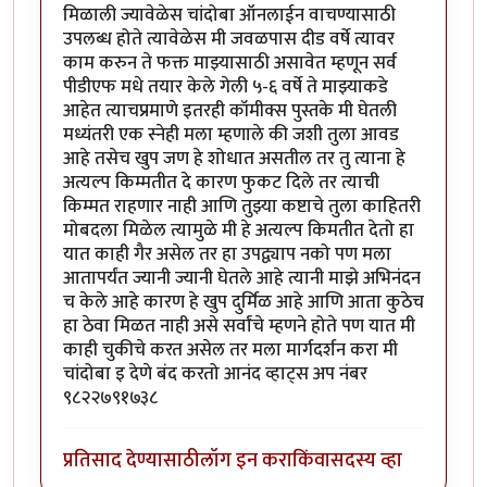
मिळाली ज्यावेळेस चांदोबा ऑनलाईन वाचण्यासाठी
उपलब्ध होते त्यावेळेस मी जवळपास दीड वर्षे त्यावर
काम करुन ते फक्त माझ्यासाठी असावेत म्हणून सर्व
पीडीएफ मधे तयार केले गेली ५-६ वर्षे ते माझ्याकडे
आहेत त्याचप्रमाणे इतरही कॉमीक्स पुस्तके मी घेतली
मध्यंतरी एक स्नेही मला म्हणाले की जशी तुला आवड
आहे तसेच खुप जण हे शोधात असतील तर तु त्याना हे
अत्यल्प किम्मतीत दे कारण फुकट दिले तर त्याची
किम्मत राहणार नाही आणि तुझ्या कष्टाचे तुला काहितरी
मोबदला मिळेल त्यामुळे मी हे अत्यल्प किमतीत देतो हा
यात काही गैर असेल तर हा उपद्व्याप नको पण मला
आतापर्यंत ज्यानी ज्यानी घेतले आहे त्यानी माझे अभिनंदन
च केले आहे कारण हे खुप दुर्मिळ आहे आणि आता कुठेच
हा ठेवा मिळत नाही असे सर्वांचे म्हणने होते पण यात मी
काही चुकीचे करत असेल तर मला मार्गदर्शन करा मी
चांदोबा इ देणे बंद करतो आनंद व्हाट्स अप नंबर
९८२२७९१७३८
प्रतिसाद देण्यासाठी
लॉग इन करा
किंवा
सदस्य व्हा