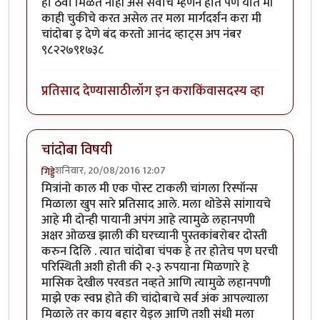
हा ठेवा मिळत नाही असे सर्वांचे म्हणने होते पण यात मी
काही चुकीचे करत असेल तर मला मार्गदर्शन करा मी
चांदोबा इ देणे बंद करतो आनंद व्हाट्स अप नंबर
९८२२७९१७३८
प्रतिसाद देण्यासाठी
लॉग इन करा
किंवा
सदस्य व्हा
चांदोबा विषयी
शनिवार, 20/08/2016 12:07
गिड्डे
मित्रांनो काल मी एक पोस्ट टाकली चांगला रिस्पॉन्स
मिळाला खुप सारे प्रतिसाद आले. मला थोडेसे सांगायचे
आहे मी दोन्ही पायानी अपंग आहे त्यामुळे लहानपणी
अक्षर ओळख झाली की घरच्यानी पुस्तकांबरोबर दोस्ती
करुन दिलि . त्यात चांदोबा चंपक हे तर होतेच पण घरची
परिस्थिती अशी होती की २-३ रुपयाना मिळणारे हे
मासिक देखील परवडत नव्हते आणि त्यामुळे लहानपणी
माझे एक स्वप्न होते की चांदोबाचे सर्व अंक आपल्याला
मिळाले तर काय बहार येइल आणि तशी संधी मला