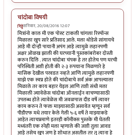
चांदोबा विषयी
शनिवार, 20/08/2016 12:07
गिड्डे
मित्रांनो काल मी एक पोस्ट टाकली चांगला रिस्पॉन्स
मिळाला खुप सारे प्रतिसाद आले. मला थोडेसे सांगायचे
आहे मी दोन्ही पायानी अपंग आहे त्यामुळे लहानपणी
अक्षर ओळख झाली की घरच्यानी पुस्तकांबरोबर दोस्ती
करुन दिलि . त्यात चांदोबा चंपक हे तर होतेच पण घरची
परिस्थिती अशी होती की २-३ रुपयाना मिळणारे हे
मासिक देखील परवडत नव्हते आणि त्यामुळे लहानपणी
माझे एक स्वप्न होते की चांदोबाचे सर्व अंक आपल्याला
मिळाले तर काय बहार येइल आणि तशी संधी मला
मिळाली ज्यावेळेस चांदोबा ऑनलाईन वाचण्यासाठी
उपलब्ध होते त्यावेळेस मी जवळपास दीड वर्षे त्यावर
काम करुन ते फक्त माझ्यासाठी असावेत म्हणून सर्व
पीडीएफ मधे तयार केले गेली ५-६ वर्षे ते माझ्याकडे
आहेत त्याचप्रमाणे इतरही कॉमीक्स पुस्तके मी घेतली
मध्यंतरी एक स्नेही मला म्हणाले की जशी तुला आवड
आहे तसेच खुप जण हे शोधात असतील तर तु त्याना हे