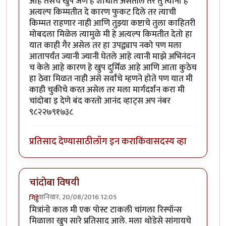
आहे तसेच खुप जण हे शोधात असतील तर तु त्याना हे
अत्यल्प किम्मतीत दे कारण फुकट दिले तर त्याची
किम्मत राहणार नाही आणि तुझ्या कष्टाचे तुला काहितरी
मोबदला मिळेल त्यामुळे मी हे अत्यल्प किमतीत देतो हा
यात काही गैर असेल तर हा उपद्व्याप नको पण मला
आतापर्यंत ज्यानी ज्यानी घेतले आहे त्यानी माझे अभिनंदन
च केले आहे कारण हे खुप दुर्मिळ आहे आणि आता कुठेच
हा ठेवा मिळत नाही असे सर्वांचे म्हणने होते पण यात मी
काही चुकीचे करत असेल तर मला मार्गदर्शन करा मी
चांदोबा इ देणे बंद करतो आनंद व्हाट्स अप नंबर
९८२२७९१७३८
प्रतिसाद देण्यासाठी
लॉग इन करा
किंवा
सदस्य व्हा
चांदोबा विषयी
शनिवार, 20/08/2016 12:05
गिड्डे
मित्रांनो काल मी एक पोस्ट टाकली चांगला रिस्पॉन्स
मिळाला खुप सारे प्रतिसाद आले. मला थोडेसे सांगायचे