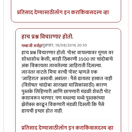
प्रतिसाद देण्यासाठी
लॉग इन करा
किंवा
सदस्य व्हा
हाच प्रश्न विचारणार होतो.
शुक्रवार, 19/08/2016 20:10
मम्बाजी सर्वज्ञ
In reply to
फुकट आहे का? :)
by
टवाळ कार्टा
हाच प्रश्न विचारणार होतो. पोस्ट वाचल्यावर गूगल वर
शोधाशोध केली, काही ठिकाणी 3500 ला चांदोबाचे
अंक विकायला लावलेल्या जाहिराती दिसल्या.
त्यानंतर वाटले मिपा वरची पोस्ट म्हणजे एक
'जाहिरात' असावी. अवांतर : पैसे द्यायला हरकत नाही
(विशेषतः चांदोबा सारख्या मासिकांसाठी) कारण
पुस्तके लिहिणारी आणि छापणारी मंडळी शेवटी पोट
कशावरून भरणार. पण मधल्या मध्ये पुस्तकांच्या
झेरॉक्स काढून विकणारी मंडळी दिसली कि पैसे
द्यायची इच्छा होत नाही.
प्रतिसाद देण्यासाठी
लॉग इन करा
किंवा
सदस्य व्हा