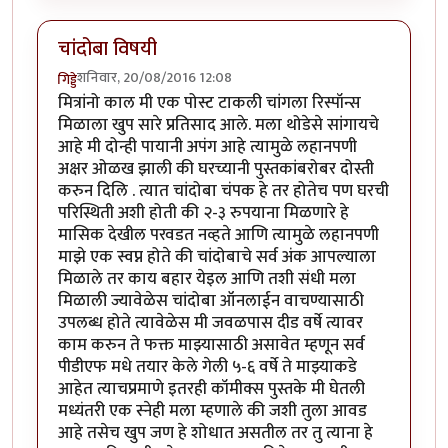
चांदोबा विषयी
शनिवार, 20/08/2016 12:08
गिड्डे
मित्रांनो काल मी एक पोस्ट टाकली चांगला रिस्पॉन्स
मिळाला खुप सारे प्रतिसाद आले. मला थोडेसे सांगायचे
आहे मी दोन्ही पायानी अपंग आहे त्यामुळे लहानपणी
अक्षर ओळख झाली की घरच्यानी पुस्तकांबरोबर दोस्ती
करुन दिलि . त्यात चांदोबा चंपक हे तर होतेच पण घरची
परिस्थिती अशी होती की २-३ रुपयाना मिळणारे हे
मासिक देखील परवडत नव्हते आणि त्यामुळे लहानपणी
माझे एक स्वप्न होते की चांदोबाचे सर्व अंक आपल्याला
मिळाले तर काय बहार येइल आणि तशी संधी मला
मिळाली ज्यावेळेस चांदोबा ऑनलाईन वाचण्यासाठी
उपलब्ध होते त्यावेळेस मी जवळपास दीड वर्षे त्यावर
काम करुन ते फक्त माझ्यासाठी असावेत म्हणून सर्व
पीडीएफ मधे तयार केले गेली ५-६ वर्षे ते माझ्याकडे
आहेत त्याचप्रमाणे इतरही कॉमीक्स पुस्तके मी घेतली
मध्यंतरी एक स्नेही मला म्हणाले की जशी तुला आवड
आहे तसेच खुप जण हे शोधात असतील तर तु त्याना हे