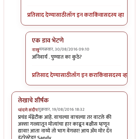
प्रतिसाद देण्यासाठी
लॉग इन करा
किंवा
सदस्य व्हा
एक डाव भेटणे
मंगळवार, 30/08/2016 09:10
नाखु
In reply to
मला पण
by
राजाभाउ
अनिवार्य . पुण्यात का कुठे?
प्रतिसाद देण्यासाठी
लॉग इन करा
किंवा
सदस्य व्हा
लेखाचे शीर्षक
शुक्रवार, 19/08/2016 18:32
चांदणे संदीप
प्रचंड मॅग्नेटीक आहे. वाचल्या वाचल्या तर वाटले की
अस्सा गळ्यातून मोत्यांचा हार काढून बक्षीस म्हणून
द्यावा! आता नाय्ये तो भाग वेगळा! आय ॲम मोर दॅन
इंटरेस्टेड!! Sandy