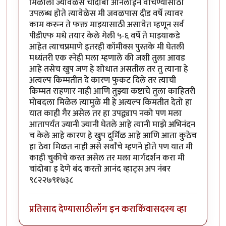
मिळाली ज्यावेळेस चांदोबा ऑनलाईन वाचण्यासाठी
उपलब्ध होते त्यावेळेस मी जवळपास दीड वर्षे त्यावर
काम करुन ते फक्त माझ्यासाठी असावेत म्हणून सर्व
पीडीएफ मधे तयार केले गेली ५-६ वर्षे ते माझ्याकडे
आहेत त्याचप्रमाणे इतरही कॉमीक्स पुस्तके मी घेतली
मध्यंतरी एक स्नेही मला म्हणाले की जशी तुला आवड
आहे तसेच खुप जण हे शोधात असतील तर तु त्याना हे
अत्यल्प किम्मतीत दे कारण फुकट दिले तर त्याची
किम्मत राहणार नाही आणि तुझ्या कष्टाचे तुला काहितरी
मोबदला मिळेल त्यामुळे मी हे अत्यल्प किमतीत देतो हा
यात काही गैर असेल तर हा उपद्व्याप नको पण मला
आतापर्यंत ज्यानी ज्यानी घेतले आहे त्यानी माझे अभिनंदन
च केले आहे कारण हे खुप दुर्मिळ आहे आणि आता कुठेच
हा ठेवा मिळत नाही असे सर्वांचे म्हणने होते पण यात मी
काही चुकीचे करत असेल तर मला मार्गदर्शन करा मी
चांदोबा इ देणे बंद करतो आनंद व्हाट्स अप नंबर
९८२२७९१७३८
प्रतिसाद देण्यासाठी
लॉग इन करा
किंवा
सदस्य व्हा