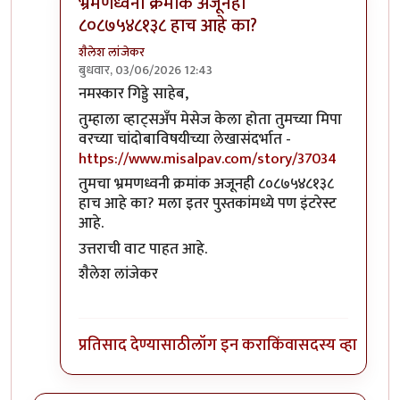
भ्रमणध्वनी क्रमांक अजूनही
८०८७५४८१३८ हाच आहे का?
शैलेश लांजेकर
बुधवार, 03/06/2026 12:43
In reply to
आणी इतरही खुप सारी पुस्तके
by
गिड्डे
नमस्कार गिड्डे साहेब,
तुम्हाला व्हाट्सअँप मेसेज केला होता तुमच्या मिपा
वरच्या चांदोबाविषयीच्या लेखासंदर्भात -
https://www.misalpav.com/story/37034
तुमचा भ्रमणध्वनी क्रमांक अजूनही ८०८७५४८१३८
हाच आहे का? मला इतर पुस्तकांमध्ये पण इंटरेस्ट
आहे.
उत्तराची वाट पाहत आहे.
शैलेश लांजेकर
प्रतिसाद देण्यासाठी
लॉग इन करा
किंवा
सदस्य व्हा