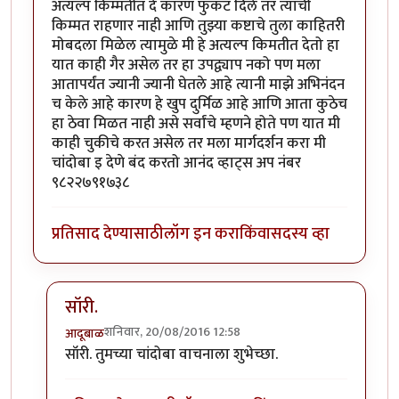
अत्यल्प किम्मतीत दे कारण फुकट दिले तर त्याची
किम्मत राहणार नाही आणि तुझ्या कष्टाचे तुला काहितरी
मोबदला मिळेल त्यामुळे मी हे अत्यल्प किमतीत देतो हा
यात काही गैर असेल तर हा उपद्व्याप नको पण मला
आतापर्यंत ज्यानी ज्यानी घेतले आहे त्यानी माझे अभिनंदन
च केले आहे कारण हे खुप दुर्मिळ आहे आणि आता कुठेच
हा ठेवा मिळत नाही असे सर्वांचे म्हणने होते पण यात मी
काही चुकीचे करत असेल तर मला मार्गदर्शन करा मी
चांदोबा इ देणे बंद करतो आनंद व्हाट्स अप नंबर
९८२२७९१७३८
प्रतिसाद देण्यासाठी
लॉग इन करा
किंवा
सदस्य व्हा
सॉरी.
शनिवार, 20/08/2016 12:58
आदूबाळ
In reply to
चांदोबा विषयी
by
गिड्डे
सॉरी. तुमच्या चांदोबा वाचनाला शुभेच्छा.