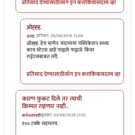
प्रतिसाद देण्यासाठी
लॉग इन करा
किंवा
सदस्य व्हा
ओह्ह्ह.
शनिवार, 20/08/2016 13:06
अभ्या..
In reply to
सॉरी.
by
आदूबाळ
ओह्ह्ह. हेच म्हणेन. चंदामामा पब्लिकेशन सध्या
काय स्टेटस आहे पाह्यले पाह्यजे. किंवा
राईटसबाबत तरी.
प्रतिसाद देण्यासाठी
लॉग इन करा
किंवा
सदस्य व्हा
कारण फुकट दिले तर त्याची
किम्मत राहणार नाही..
बुधवार, 03/06/2026 21:55
कर्नलतपस्वी
In reply to
चांदोबा विषयी
by
गिड्डे
१०० टक्के सहमतच.