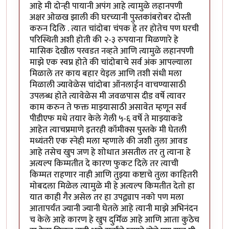
आहे मी दोन्ही पायानी अपंग आहे त्यामुळे लहानपणी
अक्षर ओळख झाली की घरच्यानी पुस्तकांबरोबर दोस्ती
करुन दिलि . त्यात चांदोबा चंपक हे तर होतेच पण घरची
परिस्थिती अशी होती की २-३ रुपयाना मिळणारे हे
मासिक देखील परवडत नव्हते आणि त्यामुळे लहानपणी
माझे एक स्वप्न होते की चांदोबाचे सर्व अंक आपल्याला
मिळाले तर काय बहार येइल आणि तशी संधी मला
मिळाली ज्यावेळेस चांदोबा ऑनलाईन वाचण्यासाठी
उपलब्ध होते त्यावेळेस मी जवळपास दीड वर्षे त्यावर
काम करुन ते फक्त माझ्यासाठी असावेत म्हणून सर्व
पीडीएफ मधे तयार केले गेली ५-६ वर्षे ते माझ्याकडे
आहेत त्याचप्रमाणे इतरही कॉमीक्स पुस्तके मी घेतली
मध्यंतरी एक स्नेही मला म्हणाले की जशी तुला आवड
आहे तसेच खुप जण हे शोधात असतील तर तु त्याना हे
अत्यल्प किम्मतीत दे कारण फुकट दिले तर त्याची
किम्मत राहणार नाही आणि तुझ्या कष्टाचे तुला काहितरी
मोबदला मिळेल त्यामुळे मी हे अत्यल्प किमतीत देतो हा
यात काही गैर असेल तर हा उपद्व्याप नको पण मला
आतापर्यंत ज्यानी ज्यानी घेतले आहे त्यानी माझे अभिनंदन
च केले आहे कारण हे खुप दुर्मिळ आहे आणि आता कुठेच