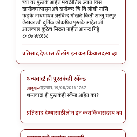
च्या वर पुस्तके आहेत मराठीतिल ज्यात विस
खान्डेकरापासुन अत्रे दान्डेकर चि वि जोशी नासि
फड्के नाथमाधव अरविन्द गोखले किती सान्गु भरपुर
लेखकान्ची दुर्मिळ लोकप्रिय पुस्तके आहेत जी
आजकाल कुठेच मिळत नाहीत आनन्द गिड्डे
८०८७५४८१३८
प्रतिसाद देण्यासाठी
लॉग इन करा
किंवा
सदस्य व्हा
धन्यवाद! ही पुस्तकंही स्कॅन्ड
शुक्रवार, 19/08/2016 17:37
आदूबाळ
In reply to
आणी इतरही खुप सारी पुस्तके
by
गिड्डे
धन्यवाद! ही पुस्तकंही स्कॅन्ड आहेत का?
प्रतिसाद देण्यासाठी
लॉग इन करा
किंवा
सदस्य व्हा