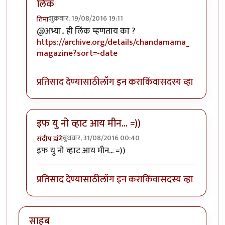
लिंक
शुक्रवार, 19/08/2016 19:11
तिमा
In reply to
अरे वा, बडे मालदार हो यार आप
by
अभ्या..
@अभ्या.. ही लिंक म्हणताय का ?
https://archive.org/details/chandamama_
magazine?sort=-date
प्रतिसाद देण्यासाठी
लॉग इन करा
किंवा
सदस्य व्हा
इफ यु नो व्हाट आय मीन... =))
बुधवार, 31/08/2016 00:40
संदीप डांगे
In reply to
अरे वा, बडे मालदार हो यार आप
by
अभ्या..
इफ यु नो व्हाट आय मीन... =))
प्रतिसाद देण्यासाठी
लॉग इन करा
किंवा
सदस्य व्हा
साहब