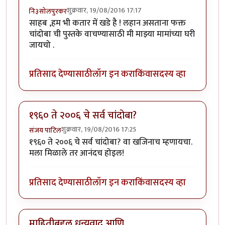
शुक्रवार, 19/08/2016 17:17
नि३सोलपुरकर
साहब ,हम भी कतार में खडे है ! लहान असताना फक्त
चांदोबा ची पुस्तके वाचण्यासाठी मी माझ्या मामांच्या घरी
जायचो .
प्रतिसाद देण्यासाठी
लॉग इन करा
किंवा
सदस्य व्हा
१९६० ते २००६ चे सर्व चांदोबा?
शुक्रवार, 19/08/2016 17:25
संजय पाटिल
१९६० ते २००६ चे सर्व चांदोबा? वा खजिनाच म्हणायचा.
मला मिळाले तर आनंदच होइल!
प्रतिसाद देण्यासाठी
लॉग इन करा
किंवा
सदस्य व्हा
माहितीबद्दल धन्यवाद आणि