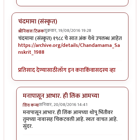
चंदमामा (संस्कृत)
शुक्रवार, 19/08/2016 19:28
श्रीनिवास टिळक
चंदमामा (संस्कृत) १९८८ चे सात अंक येथे उपलब्ध आहेत
https://archive.org/details/Chandamama_Sa
nskrit_1988
प्रतिसाद देण्यासाठी
लॉग इन करा
किंवा
सदस्य व्हा
मनापासून आभार. ही लिंक आमच्या
शनिवार, 20/08/2016 14:41
शिव कन्या
In reply to
चंदमामा (संस्कृत)
by
श्रीनिवास टिळक
मनापासून आभार. ही लिंक आमच्या थोपू भिंतीवर
तुमच्या नावासह चिकटवली आहे. स्वतः वाचत आहे.
सुंदर.