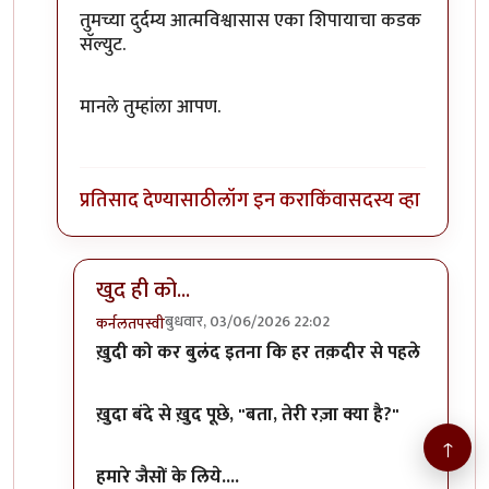
तुमच्या दुर्दम्य आत्मविश्वासास एका शिपायाचा कडक
सॅल्युट.
मानले तुम्हांला आपण.
प्रतिसाद देण्यासाठी
लॉग इन करा
किंवा
सदस्य व्हा
खुद ही को...
बुधवार, 03/06/2026 22:02
कर्नलतपस्वी
In reply to
कारण फुकट दिले तर त्याची किम्मत राहणार नाह
ख़ुदी को कर बुलंद इतना कि हर तक़दीर से पहले
ख़ुदा बंदे से ख़ुद पूछे, "बता, तेरी रज़ा क्या है?"
↑
हमारे जैसों के लिये....