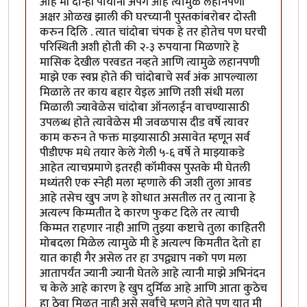
आहे मी दोन्ही पायानी अपंग आहे त्यामुळे लहानपणी
अक्षर ओळख झाली की घरच्यानी पुस्तकांबरोबर दोस्ती
करुन दिलि . त्यात चांदोबा चंपक हे तर होतेच पण घरची
परिस्थिती अशी होती की २-३ रुपयाना मिळणारे हे
मासिक देखील परवडत नव्हते आणि त्यामुळे लहानपणी
माझे एक स्वप्न होते की चांदोबाचे सर्व अंक आपल्याला
मिळाले तर काय बहार येइल आणि तशी संधी मला
मिळाली ज्यावेळेस चांदोबा ऑनलाईन वाचण्यासाठी
उपलब्ध होते त्यावेळेस मी जवळपास दीड वर्षे त्यावर
काम करुन ते फक्त माझ्यासाठी असावेत म्हणून सर्व
पीडीएफ मधे तयार केले गेली ५-६ वर्षे ते माझ्याकडे
आहेत त्याचप्रमाणे इतरही कॉमीक्स पुस्तके मी घेतली
मध्यंतरी एक स्नेही मला म्हणाले की जशी तुला आवड
आहे तसेच खुप जण हे शोधात असतील तर तु त्याना हे
अत्यल्प किम्मतीत दे कारण फुकट दिले तर त्याची
किम्मत राहणार नाही आणि तुझ्या कष्टाचे तुला काहितरी
मोबदला मिळेल त्यामुळे मी हे अत्यल्प किमतीत देतो हा
यात काही गैर असेल तर हा उपद्व्याप नको पण मला
आतापर्यंत ज्यानी ज्यानी घेतले आहे त्यानी माझे अभिनंदन
च केले आहे कारण हे खुप दुर्मिळ आहे आणि आता कुठेच
हा ठेवा मिळत नाही असे सर्वांचे म्हणने होते पण यात मी