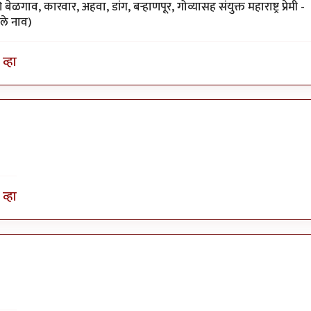
ळगाव, कारवार, अहवा, डांग, बर्‍हाणपूर, गोव्यासह संयुक्त महाराष्ट्र प्रेमी -
ेले नाव)
व्हा
व्हा