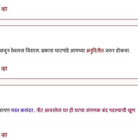
व्हा
ळवुन ठेवलस विशाल. प्रकाश घाटपांडे आमच्या
अनुदिनीत
जरुर डोकवा.
व्हा
भाग!!!
मस्त कलंदर..
नीट आवरलेलं घर ही घरचा संगणक बंद पडल्याची खूण
व्हा