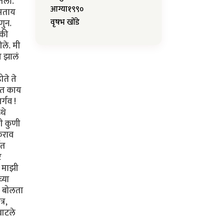
आग्या१९९०
वृषभ खोंडे