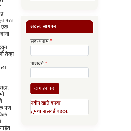
सदस्य आगमन
सदस्यनाम
पासवर्ड
लॉग इन करा
नवीन खाते बनवा
तुमचा पासवर्ड बदला.