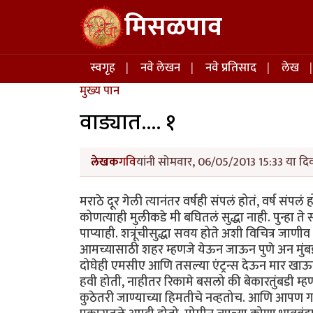
Skip to main content
मिसळपाव
Main navigation
स्वगृह
नवे लेखन
नवे प्रतिसाद
लेख
मुख्य पान
वाड्यात.... १
लेखक
गवि
यांनी सोमवार, 06/05/2013 15:33 या दिव
मराठे दूर गेली त्यानंतर वर्षही संपलं होतं, वर्ष संप
कोणत्याही मुलीकडे मी बघितलं सुद्धा नाही. पुन्हा ते
पाप्याही. शत्रूंचीसुद्धा सवय होते अशी विचित्र ज
आमच्यासाठी शहर म्हणजे येऊन जाऊन पुणे अन मुंबई.
दोघेही एमसीए आणि तसल्या एंट्रन्स देऊन मार खा
हवी होती, नाहीतर रिकामे बसलो की बेकारतुंबड
कुठेतरी जाण्याच्या हिमतीचे नव्हतोच. आणि आपण गा