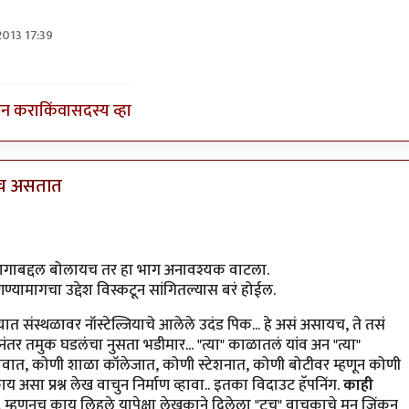
2013 17:39
ुनी
इन करा
किंवा
सदस्य व्हा
तच असतात
7
क आहे. पण
by
गवि
 भागाबद्दल बोलायच तर हा भाग अनावश्यक वाटला.
्यामागचा उद्देश विस्कटून सांगितल्यास बरं होईल.
त संस्थळावर नॉस्टेल्जियाचे आलेले उदंड पिक... हे असं असायच, ते तसं
ंतर तमुक घडलंचा नुसता भडीमार... "त्या" काळातलं यांव अन "त्या"
गावात, कोणी शाळा कॉलेजात, कोणी स्टेशनात, कोणी बोटीवर म्हणून कोणी
 असा प्रश्न लेख वाचुन निर्माण व्हावा.. इतका विदाउट हॅपनिंग.
काही
,
म्हणुनच काय लिहले यापेक्षा लेखकाने दिलेला "टच" वाचकाचे मन जिंकुन