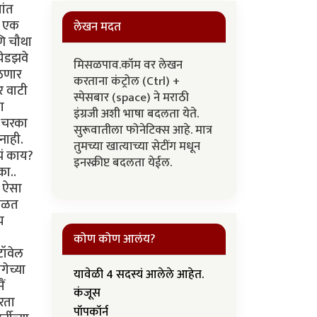
ांत
ी एक
लेखन मदत
ि चौथा
येडझवे
मिसळपाव.कॉम वर लेखन
उठणार
करताना कंट्रोल (Ctrl) +
र वाटी
स्पेसबार (space) ने मराठी
ा
इंग्रजी अशी भाषा बदलता येते.
ा चरका
सुरूवातीला फोनेटिक्स आहे. मात्र
नाही.
तुमच्या खात्याच्या सेटींग मधून
चं काय?
इनस्क्रीप्ट बदलता येईल.
का..
ा ऐसा
 पळत
य
कोण कोण आलंय?
टॉवेल
गेच्या
यावेळी 4 सदस्यं आलेले आहेत.
ं
कंजूस
करता
पॉपकॉर्न