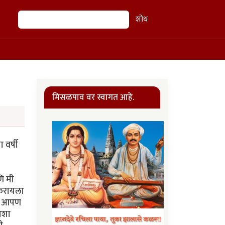
शोध
शोध
मिसळपाव वर स्वागत आहे.
 वर्षी
ि मी
 करायला
ले आपण
अशा