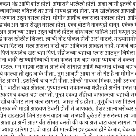
ी एकदम थंड आणि शांत होती. अंधाराने भरलेली होती. अशा जागी इतकी श
्याबरोब्बर बघितलं तर अर्नी गायब झाला होता. पण खोलीतला आणख
ंथरुणात उठून बसला होता. मोमीन आधीच क्लासला पळाला होता. आण
डाबंब अन श्वास रोखून बसला होता. एका बोटाने नाकपुडी दाबून. एकेक 
न आत्ताच्या आत्ता उठून चांगलं हॉटेल शोधायला पाहिजे असं म्हणून 
हुई करत खोलीत शिरला. त्याची बोटं पोळत होती असं वाटलं. माझ्यासमो
ा चहा दिसला. मला असला वाटी चहा अजिबात आवडत नाही. म्हणजे चह
ा पिणं म्हणजेच खरा चहा पिणं. सँडोजच्या चहाचा ग्लास आठवून जिभेल
ांना बाकी खाण्यापिण्याची मजा कळते पण चहा कसा प्यायचा ते कळत 
 म्हटलं. मग माझ्या लक्षात आलं की सांगाडा आणि ध्यानमग्न यांच्या चहा
ये काल्या तो खुद जाके पीता.. तुम आजही आया ना तो गेष्ट है ना मोमीन 
सेंट आदमी.. इसलिये चाय नही पीता. ओन्ली गायका मिल्क. अबी उसक
री.." वाटीत चहा ओतला. पुण्यातल्या सकाळच्या थंडीतही अर्नीने पळत
 एकदमच कढत चहा लागतो. पुन्हा एकदा सँडोचा वाफाळत्या चहाची स
खीच कोमट लागायला लागला.. जास्त गोड होता.. मुसुंबीचा रस पिऊन
सकाळी माझी आठवण ठेवली होती ते जाणवलं.. प्रेशर आल्याबरोब्बर 
दोन खडखडते जिने उतरुन वाड्याच्या तळाशी कुठेतरी असलेल्या त्या जा
 आता हा अर्नी आतपर्यंत सोबत करतो की काय असं वाटायला लागलं. "मै
पानी ज्यादा डालेगा हा..वो वाडा की मालकीन हर इकका होने के बाद चेक 