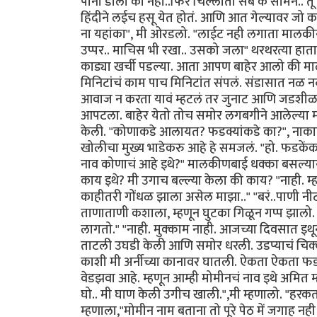
पानी डाला की नही..फिर चिल्लाता सब के सामने.. तू 
हिंदीने लईच हसू येत होतं. आणि आत गेल्यावर जो का
ना यहांका", मी ओरडलो. "लाईट नही लगाता मालकीन.
उप्पर.. माचिस भी रखा.. उसको जला" थरथरत्या हातान
काड्या खर्ची पडल्या. आता आपण बाहेर आलो की
मिनिटांचं काम पाच मिनिटांत संपलं. संडासात नळ न
आवाज न करता यावं म्हटलं तर जुनाट आणि जडशीळ
आपटला. बाहेर येतो तोच समोर लगबगीने आलेल्या म
केली. "कोणाकडे आलायत? फडक्यांकडे का?", नाकात
खोलीचा मुख्य भाडेकरु आहे हे समजलं. "हो. फडकेंकडे
नाव कोणाचं आहे इथे?" मालकीणबाई धक्का बसल्यास
काय इथे? मी उगाच बल्ल्या केला की काय? "नाही. म्
काहीतरी गोंधळ झाला असेल माझा.." "बरं..पाणी न
ताणाताणी कशाला, म्हणून घुटका गिळून गप्प झालो. "
लागतो." "नाही. मुक्काम नाही. आजच्या दिवसात इथून
ताटली उघडी केली आणि समोर धरली. उडप्याचं चिक्
काशी मी अर्नीच्या कानावर घातली. ऐकता ऐकता फड
वेडझवा आहे. म्हणून आम्ही मोमीनचं नाव इथे अमित
घो.. मी घाण केली उगीच खाली.",मी म्हणालो. "हरकत 
म्हणाला,"मोमीन नाम बताना तो पूरे पेठ में जगाह नह