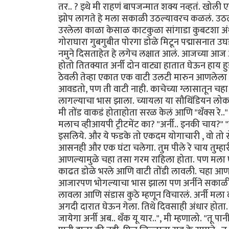
तर.. ? इथे मी राहणं बापजन्मात शक्य नव्हतं. खोल
झोप लागते हे मला सकाळी उठल्यावरच कळलं. उठल
उरलेला काळा केसाळ काटकुळा सांगाडा कुबटशा अ
गोराघारा गुबगुबीत पोरगा डोळे मिटून पद्मासनात उघ
नमुने दिसताहेत हे लगेच लक्षात आलं. आजच्या आज अ
होतो तितक्यात अर्नी दोन वाट्या हातात घेऊन हाय 
ठेवली तेव्हा एकात एक वाटी उलटी मारुन आणलेल
आवडतो, पण ती वाटी नाही. काचेच्या ग्लासातून चह
लागल्याचा भास झाला. च्यायला या सौथिंडियन लोक
मी तोंड वाकडं होताहोता सरळ केलं आणि "थँक्स रे.."
मलाच व्हीआयपी ट्रीटमेंट का? "अर्नी.. इनकी चाय?" "
इसलिये. और ये फडके तो एकदम योगाचारी , वो तो 
आसनही और एक घंटा चलेगा. तुम पीले रे चाय तुम्हा
आणल्यामुळे चहा तसा गरम राहिला होता. पण मला
काढत डोळे भरले आणि वाटी तोंडी लावली. चहा आण
आजारपण भोगल्याचा भास झाला पण अर्नीने सकाळी 
लावला आणि संडास कुठे म्हणून विचारलं. अर्नी मला 
अगदी दारात घेऊन गेला. तिथे दिवसाही अंधार होता.
जायेगा अर्नी अब.. थँक यू यार..", मी म्हणालो. "तू 