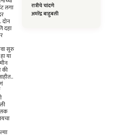
नीच्या
रात्रीचे चांदणे
ाईट लगा
अमरेंद्र बाहुबली
दर
. दोन
ि दहा
ेर
वा सुरु
हा या
ोमीन
य की
नाहीत..
गं
ज
ी
ेली
मालक
"आयचा
ल्या