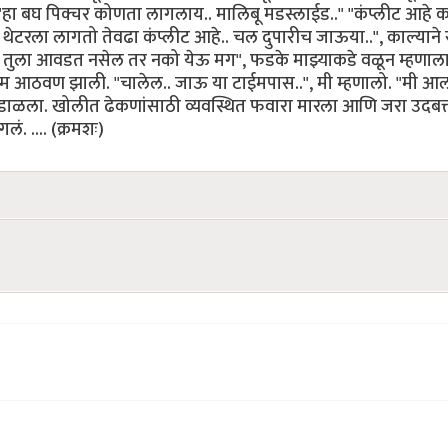
"हा बघ पिक्चर कोणता लागलाय.. मालिबू मडस्लाईड.." "कंप्लीट आहे 
थेटरला लागतो तेवढा कंप्लीट आहे.. चल दुपारीच जाऊया..", काल्याने स्
.. तुला आवडत नसेल तर नको येऊ मग", फडके माझ्याकडे वळून म्हणाल
जाम आठवण झाली. "चालेल.. जाऊ या टाईमपास..", मी म्हणालो. "मी आल
डाळला. खोलीत ढेकणांसाठी व्यवस्थित फवारा मारला आणि जरा उदबत्
. .... (क्रमशः)