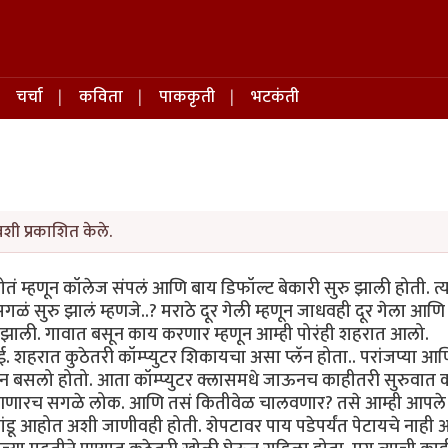
चर्चा
कविता
पाककृती
भटकंती
शी प्रकाशित केले.
लं होतं म्हणून कॉलेज संपलं आणि बाय डिफॉल्ट बेकारी सुरु झाली होती. त्या
 सगळं सुरु झालं म्हणजे..? मराठे दूर गेली म्हणून जाधवही दूर गेला आणि
ाणीव झाली. गावात बसून काय करणार म्हणून आम्ही पोरंही शहरात आलो.
 शहरात कुठेतरी कॉम्प्युटर शिकायचा असा प्लॅन होता.. परांजप्या आण
ऊन बसलो होतो. आता कॉम्प्युटर क्लासमधे जाऊनच काहीतरी सुरुवात
ी म्हणणारच सगळे लोक. आणि तसं कितीवेळ चालवणार? तसे आम्ही आप
ंडू आहोत अशी जाणीवही होती. शेपटावर पाय पडेपर्यंत पेटायचे नाही 