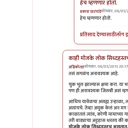
हेच म्हणणार होतो.
सोमवार, 06/05/
प्रकाश घाटपांडे
In reply to
गवि
by
कपिलम
हेच म्हणणार होतो.
प्रतिसाद देण्यासाठी
लॉग 
काही मोजके लोक सिध्दहस्
सोमवार, 06/05/2013 20:1
अग्निकोल्हा
In reply to
तसं सगळंच अनावश्य
तसं सगळंच अनावश्यक आहे.
चुक भुल झाल्यास क्षमा करा. या
पण ही अनावश्यक जिलबी असं म्हणण
आधिच यावेळचा असह्य उन्हाळा, त्या
असायचे. तेव्हा अमुक केलं अन मग न
काळातलं त्यांव, कोणी मामाच्या 
तरी वाड्याचा अट्टहास धरतय की काय
मोजके लोक सिध्दहस्तच असतात