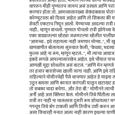
प्रकारातले आम्ही होतो. मोमीन त्याच्या कोणा भावबं
वापरुन मीही पुण्यातच जायचं असं ठरवलं आणि परां
करणार होता तो. आमच्यासारख्या सेकंडक्लास पोरां
कॉम्प्युटरला बरे दिवस आहेत आणि तो शिकला की 
शेवटी एकटाच निघून आलो. येण्याच्या आदल्या रात्री
नाही.. म्हणून वाचलो. पुण्यात पोचलो रात्री झोपे
एका वाड्यातल्या छोट्या जळमटल्या खोलीत पालीप्र
"आयच्चा.. इथे राहायला नाही जमणार मोम्या..", म
खणखणीत बोलायला सुरुवात केली, "केळ्या, भडव्या,तु
फुल्ल आहे ना रूम, म्हणून म्हटलं..", मी त्याचा आ
इकडे सगळे आपल्यासारखेच आहेत. इथे चौघात पाचवा
आणखी मुद्दा शोधतोय असं वाटलं. "आणि मेन म्हणजे इथे
तर हजार बाराशेच्या खाली जागा नाही. आणि इथे राहि
राहिल्याने मोमीनचेही पैसे वाचणार आहेत हे माझ्या
उठून बसला आणि कानात करंगळी घालून खटाखट हलवत म्
तो सबका भाडा बचेगा.. और तेरा बी." मोमीनने त्याच
अर्नी आहे असं क्लियर केलं. मोमीनने तिथे भिंतील
रात्री तर नाही ना चाललास दुसरी रूम शोधायला? मग आ
गपचूप तिथे बॅग टाकली आणि तिचीच उशी करुन आधी
असा विचारही मनात आला नाही कारण इथल्या घाणीत