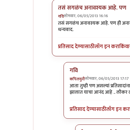
तसं सगळंच अनावश्यक आहे. पण
सोमवार, 06/05/2013 16:16
गवि
In reply to
सर्वानाच नक्किच फार चवदार
तसं सगळंच अनावश्यक आहे. पण ही अनावश
धन्यवाद.
प्रतिसाद देण्यासाठी
लॉग इन करा
किंवा
गवि
सोमवार, 06/05/2013 17:17
कपिलमुनी
In reply to
तसं सगळंच अनावश्य
आता तुम्ही पण असल्यां प्रतिसादांन
झालात याचा आनंद आहे .. लौकर लौ
प्रतिसाद देण्यासाठी
लॉग इन कर