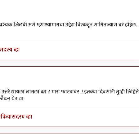
 वाटेल अशी सुरेख...
by
अग्निकोल्हा
्यक जिलबी असं म्हणण्यामागचा उद्देश विस्कटून सांगितल्यास बरं होईल.
सदस्य व्हा
क आहे. पण
by
गवि
ा उत्तरे द्यायला लागला का ? मारा फाट्यावर !! इतक्या दिवसांनी तुम्ही लिहिते
कर येउ द्या
ा
किंवा
सदस्य व्हा