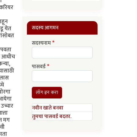
ी
 करियर
ाहून
सदस्य आगमन
डू येत
रांसोबत
सदस्यनाम
 लपवता
थे आधीच
न्या,
पासवर्ड
्यासाठी
गेलास
थे
पोरगा
लॉग इन करा
 आयेगा
 उच्चार
नवीन खाते बनवा
त्ता
तुमचा पासवर्ड बदला.
ून मग
वी
सता