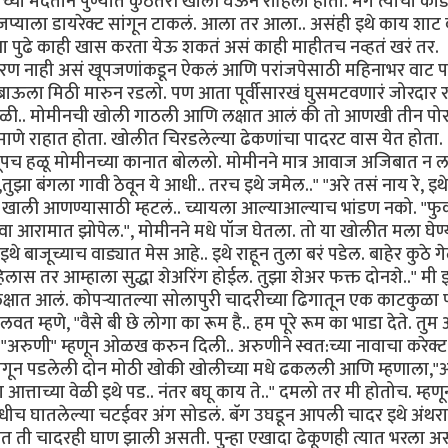
दाच्या मदतीने पुण्यात कुठेतरी खोली घेऊन राहिला होता. मग त्याची काड
जप्याला डायरेक्ट सांगून टाकलं. आला तर आला.. असंही इथे काय शाट
ना पुढे काही खास करता येऊ शकतं असं काही माहीतच नव्हतं खरं तर.
मरण नाही असं खूपजणांकडून ऐकलं आणि परांजपेसाठी महिनाभर वाट प
 ब्राऊला मिठी मारुन रडलो. पण आता पूर्वीसारखं घुसमटवणारं जोरदार र
च्या वेळी.. मोमीनची खोली गाठली आणि लक्षात आलं की तो आणखी तीन पो
माणे राहात होता. खोलीत चिरडलेल्या ढेकणांचा पादरट वास येत होता.
ी खूपच हळू मोमीनच्या कानात बोललो. मोमीनने मात्र आवाज अजिबात न
झा बंगला गावी ठेवून ये आधी.. तरच इथे जमेल.." "अरे तसं नाय रे, इ
वाज खाली आणण्यासाठी म्हटलं.. च्यायला आल्याआल्याच भांडण नको. "फुक
 आरामात झोपेल.", मोमीनने मधे पॉज घेतला. तो या खोलीत मला घेण
 बाजूच्याच वाड्यात मेस आहे.. इथे राहून तुला बरं पडेल. बाहेर कुठे 
लास तर आम्हाला सुद्धा शेअरिंग होईल. तुझा शेअर फक्त दोनशे.." मी इ
 लक्षात आलं. कोपर्‍यातल्या सोलापुरी चादरीच्या ढिगातून एक काटकुळा 
हणे, "वैसे बी छे लोगा का रूम है.. हम पूरे रूम का भाडा देते. तुम
ी "अरुणी" म्हणून ओळख करुन दिली.. अरुणीने स्वत:च्या नावाचा करेक्ट
ा लागून पडलेली दोन मोठी खोकी खोलीच्या मधे ढकलली आणि म्हणाला,"आ
त्ताच्या वेळी इथे पड.. नंतर बघू काय ते.." दमलो तर मी होतोच. म्हण
च घातलेल्या चटईवर अंग सोडलं. बॅग उघडून आपली चादर इथे अंथरा
 ती चादरही घाण झाली असती. पुन्हा एखादा ढेकूणही त्यात भरला अ