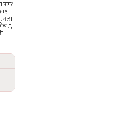
का पण?
पष्ट
ा. मला
ोच..",
ती