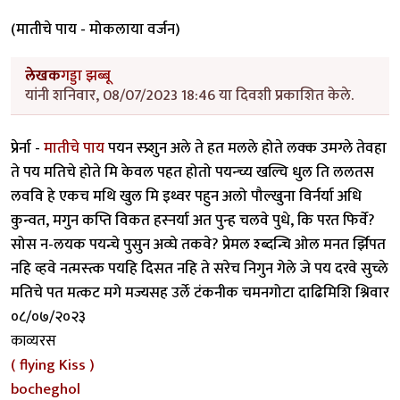
(मातीचे पाय - मोकलाया वर्जन)
लेखक
गड्डा झब्बू
यांनी शनिवार, 08/07/2023 18:46 या दिवशी प्रकाशित केले.
प्रेर्ना -
मातीचे पाय
पयन स्प्र्शुन अले ते हत मलले होते लक्क उमग्ले तेवहा
ते पय मतिचे होते मि केवल पहत होतो पयन्च्य खल्चि धुल ति ललतस
लववि हे एकच मथि खुल मि इथ्वर पहुन अलो पौल्खुना विर्नर्या अधि
कुन्वत, मगुन कप्ति विकत हस्नर्या अत पुन्ह चलवे पुधे, कि परत फिर्वे?
सोस न-लयक पयन्चे पुसुन अव्घे तकवे? प्रेमल श्ब्दन्चि ओल मनत र्झिपत
नहि व्हवे नत्मस्त्क पयहि दिसत नहि ते सरेच निगुन गेले जे पय दरवे सुच्ले
मतिचे पत मत्कट मगे मज्यसह उर्ले टंकनीक चमनगोटा दाढिमिशि श्निवार
०८/०७/२०२३
काव्यरस
( flying Kiss )
bocheghol