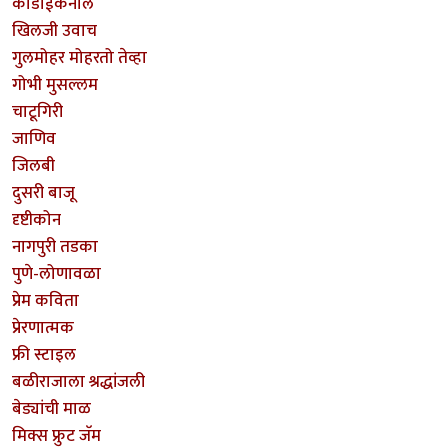
कोडाईकनाल
खिलजी उवाच
गुलमोहर मोहरतो तेव्हा
गोभी मुसल्लम
चाटूगिरी
जाणिव
जिलबी
दुसरी बाजू
दृष्टीकोन
नागपुरी तडका
पुणे-लोणावळा
प्रेम कविता
प्रेरणात्मक
फ्री स्टाइल
बळीराजाला श्रद्धांजली
बेड्यांची माळ
मिक्स फ्रुट जॅम