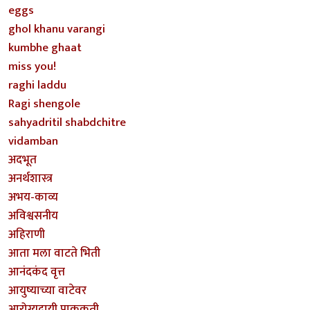
eggs
ghol khanu varangi
kumbhe ghaat
miss you!
raghi laddu
Ragi shengole
sahyadritil shabdchitre
vidamban
अदभूत
अनर्थशास्त्र
अभय-काव्य
अविश्वसनीय
अहिराणी
आता मला वाटते भिती
आनंदकंद वृत्त
आयुष्याच्या वाटेवर
आरोग्यदायी पाककृती