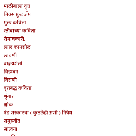
मालीबाला वृत्त
मिक्स फ्रुट जॅम
मुक्त कविता
रतीबाच्या कविता
रोमांचकारी.
लाल कानशील
लावणी
वाङ्मयशेती
विडम्बन
विराणी
वृत्तबद्ध कविता
शृंगार
श्लोक
षंढ सरकारचा ( कुठलेही असो ) निषेध
समुहगीत
सांत्वना