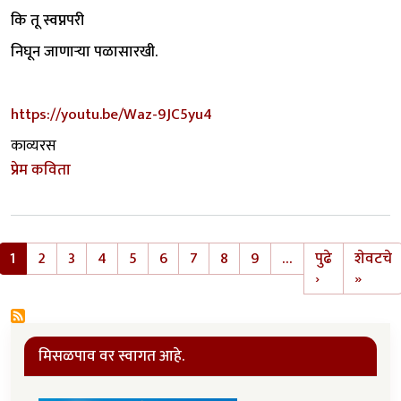
कि तू स्वप्नपरी
निघून जाणाऱ्या पळासारखी.
https://youtu.be/Waz-9JC5yu4
काव्यरस
प्रेम कविता
Pagination
1
2
3
4
5
6
7
8
9
…
पुढे
शेवटचे
Next page
Last 
›
»
मिसळपाव वर स्वागत आहे.