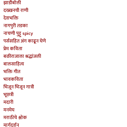
झाडीबोली
दख्खनची राणी
देशभक्ति
नागपुरी तडका
नाचणी पुट्टू spicy
पर्ससहित अंग काढून घेणे
प्रेम कविता
बळीराजाला श्रद्धांजली
बालसाहित्य
भक्ति गीत
भावकविता
भिजून भिजून गात्री
भूछत्री
मदारी
मनमेघ
मराठीचे श्लोक
मार्गदर्शन