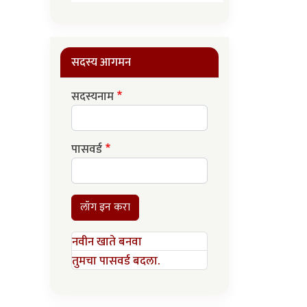
सदस्य आगमन
सदस्यनाम
पासवर्ड
लॉग इन करा
नवीन खाते बनवा
तुमचा पासवर्ड बदला.