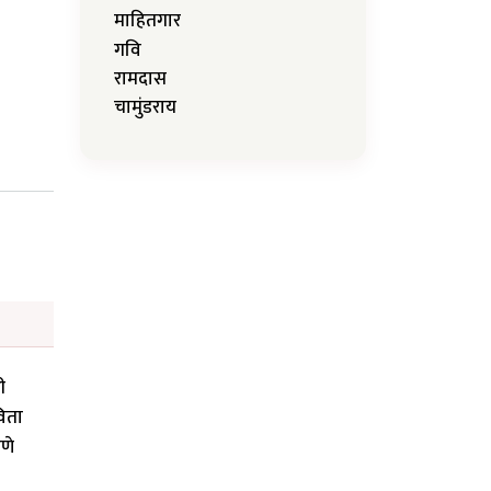
माहितगार
गवि
रामदास
चामुंडराय
ी
विता
णे