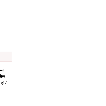
्या
िसेल
 होणे