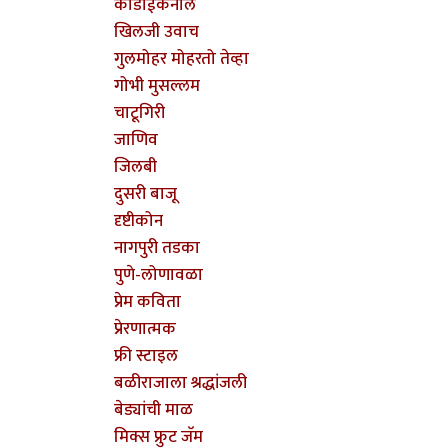
कोडाईकनाल
खिलजी उवाच
गुलमोहर मोहरतो तेव्हा
गोभी मुसल्लम
चाटूगिरी
जाणिव
जिलबी
दुसरी बाजू
दृष्टीकोन
नागपुरी तडका
पुणे-लोणावळा
प्रेम कविता
प्रेरणात्मक
फ्री स्टाइल
बळीराजाला श्रद्धांजली
बेड्यांची माळ
मिक्स फ्रुट जॅम