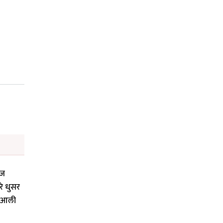
िज
रे धुसर
री आली