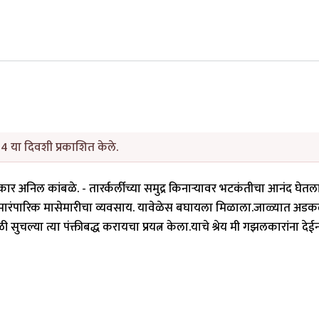
4 या दिवशी प्रकाशित केले.
ार अनिल कांबळे. - तारर्कर्लीच्या समुद्र किनाऱ्यावर भटकंतीचा आनंद घेतला.त
पारंपारिक मासेमारीचा व्यवसाय. यावेळेस बघायला मिळाला.जाळ्यात अडकल
या त्या पंक्तीबद्ध करायचा प्रयत्न केला.याचे श्रेय मी गझलकारांना देईन