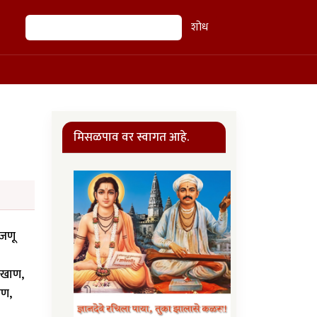
शोध
शोध
मिसळपाव वर स्वागत आहे.
 जणू
ी खाण,
फण,