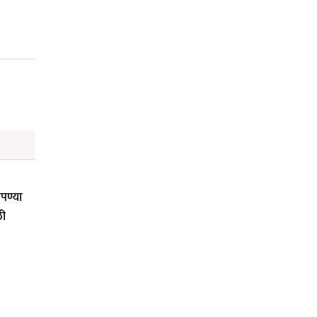
पण्या
ली