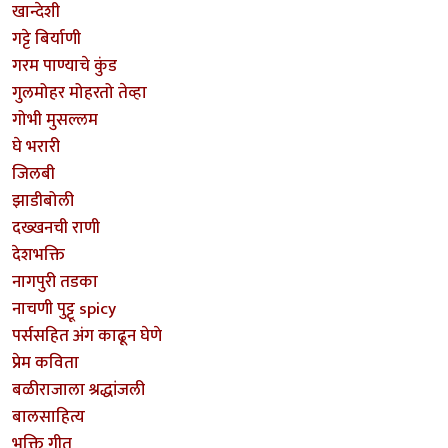
खान्देशी
गट्टे बिर्याणी
गरम पाण्याचे कुंड
गुलमोहर मोहरतो तेव्हा
गोभी मुसल्लम
घे भरारी
जिलबी
झाडीबोली
दख्खनची राणी
देशभक्ति
नागपुरी तडका
नाचणी पुट्टू spicy
पर्ससहित अंग काढून घेणे
प्रेम कविता
बळीराजाला श्रद्धांजली
बालसाहित्य
भक्ति गीत