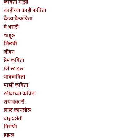
कविता माझी
काहीच्या काही कविता
कैच्याकैकविता
घे भरारी
चाहूल
जिलबी
जीवन
प्रेम कविता
फ्री स्टाइल
भावकविता
माझी कविता
रतीबाच्या कविता
रोमांचकारी.
लाल कानशील
वाङ्मयशेती
विराणी
हझल