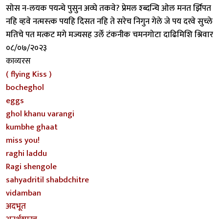
सोस न-लयक पयन्चे पुसुन अव्घे तकवे? प्रेमल श्ब्दन्चि ओल मनत र्झिपत
नहि व्हवे नत्मस्त्क पयहि दिसत नहि ते सरेच निगुन गेले जे पय दरवे सुच्ले
मतिचे पत मत्कट मगे मज्यसह उर्ले टंकनीक चमनगोटा दाढिमिशि श्निवार
०८/०७/२०२३
काव्यरस
( flying Kiss )
bocheghol
eggs
ghol khanu varangi
kumbhe ghaat
miss you!
raghi laddu
Ragi shengole
sahyadritil shabdchitre
vidamban
अदभूत