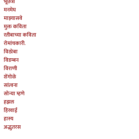
भूछत्री
मनमेघ
माझ्यासवे
मुक्त कविता
रतीबाच्या कविता
रोमांचकारी.
विठोबा
विडम्बन
विराणी
शेंगोळे
सांत्वना
सोन्या म्हणे
हझल
हिरवाई
हास्य
अद्भुतरस