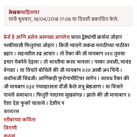
लेखक
माहितगार
यांनी बुधवार, 18/04/2018 17:06 या दिवशी प्रकाशित केले.
प्रेर्ना हे आणि असेच असम्ख्य आपलेच
भारत द्वेष्ट्यांची प्रार्थना जोहार
परकीयासी फितुरांचा जोहार । किती ग्वाडगे सकळ मराठीच्या पाठीवर
प्रहार । सहनशील दृढ आचार । तो ऎका की जी मायबाप ॥१॥ तुमचा
इचार मेकॉले देइला । तो भारतीया कसा भावला । परका जवळी, भावंड
वेगळा । या विचारें बोधिलें की जी मायबाप ॥२॥ अरबी अन चिनी ।
सर्वांमाजीं विंग्रजी। आणिकही फुरोगामीटिचर सांगेन । सावध ऎका की
जी मायबाप ॥३॥ पंचमहासत्ता र्शेजी केले शत्रु श्रेष्ठजाण । या विचारें
पावलें समाधान । फितुरी परदास्य सुखसंपन्न । झाले की जी मायाबाप ॥
ऎशा देश फुको चालावे । देशीय प
काव्यरस
रतीबाच्या कविता
विराणी
करुण