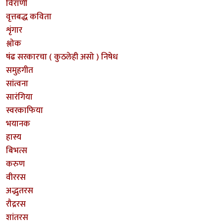
विराणी
वृत्तबद्ध कविता
शृंगार
श्लोक
षंढ सरकारचा ( कुठलेही असो ) निषेध
समुहगीत
सांत्वना
सारंगिया
स्वरकाफिया
भयानक
हास्य
बिभत्स
करुण
वीररस
अद्भुतरस
रौद्ररस
शांतरस