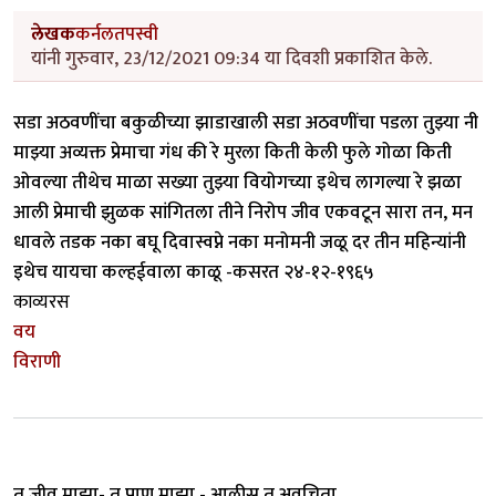
लेखक
कर्नलतपस्वी
यांनी गुरुवार, 23/12/2021 09:34 या दिवशी प्रकाशित केले.
सडा अठवणींचा बकुळीच्या झाडाखाली सडा अठवणींचा पडला तुझ्या नी
माझ्या अव्यक्त प्रेमाचा गंध की रे मुरला किती केली फुले गोळा किती
ओवल्या तीथेच माळा सख्या तुझ्या वियोगच्या इथेच लागल्या रे झळा
आली प्रेमाची झुळक सांगितला तीने निरोप जीव एकवटून सारा तन, मन
धावले तडक नका बघू दिवास्वप्ने नका मनोमनी जळू दर तीन महिन्यांनी
इथेच यायचा कल्हईवाला काळू -कसरत २४-१२-१९६५
काव्यरस
वय
विराणी
तू जीव माझा- तू प्राण माझा - आलीस तू अवचिता