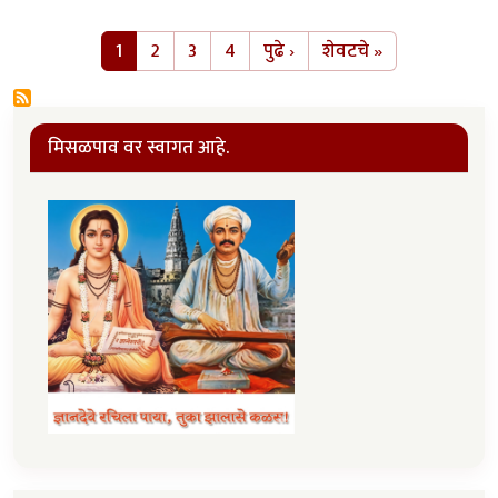
Pagination
Next page
Last page
1
2
3
4
पुढे ›
शेवटचे »
मिसळपाव वर स्वागत आहे.