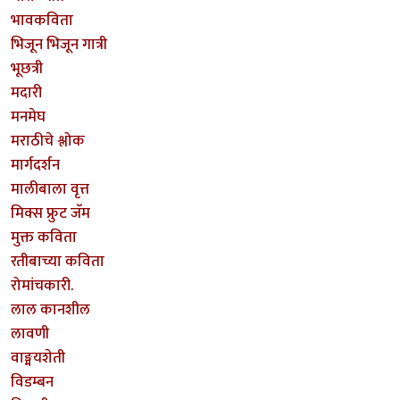
भावकविता
भिजून भिजून गात्री
भूछत्री
मदारी
मनमेघ
मराठीचे श्लोक
मार्गदर्शन
मालीबाला वृत्त
मिक्स फ्रुट जॅम
मुक्त कविता
रतीबाच्या कविता
रोमांचकारी.
लाल कानशील
लावणी
वाङ्मयशेती
विडम्बन