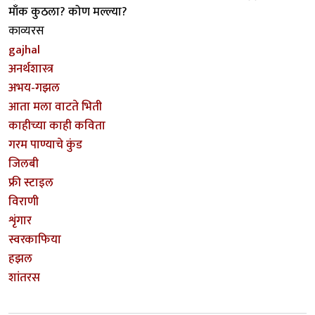
माँक कुठला? कोण मल्ल्या?
काव्यरस
gajhal
अनर्थशास्त्र
अभय-गझल
आता मला वाटते भिती
काहीच्या काही कविता
गरम पाण्याचे कुंड
जिलबी
फ्री स्टाइल
विराणी
शृंगार
स्वरकाफिया
हझल
शांतरस