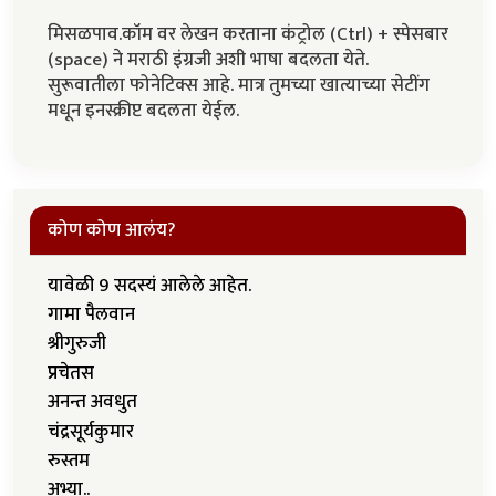
मिसळपाव.कॉम वर लेखन करताना कंट्रोल (Ctrl) + स्पेसबार
(space) ने मराठी इंग्रजी अशी भाषा बदलता येते.
सुरूवातीला फोनेटिक्स आहे. मात्र तुमच्या खात्याच्या सेटींग
मधून इनस्क्रीप्ट बदलता येईल.
कोण कोण आलंय?
यावेळी 9 सदस्यं आलेले आहेत.
गामा पैलवान
श्रीगुरुजी
प्रचेतस
अनन्त अवधुत
चंद्रसूर्यकुमार
रुस्तम
अभ्या..