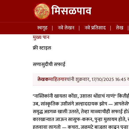
Skip to main content
मिसळपाव
Main navigation
स्वगृह
नवे लेखन
नवे प्रतिसाद
लेख
मुख्य पान
फ्री स्टाइल
सणासुदीची सफाई
लेखक
माहितगार
यांनी शुक्रवार, 17/10/2025 16:45 
"नास्तिकांनी खायला कोंडा, उशाला धोंडाचं गाणं!" कितीह
उब, सांस्कृतिक उशीसंगे अल्हाददायक झोप — आपलेसेपण
समृद्ध अडगळ खाली उतरते, तेव्हा माळ्याचीही सफाई हो
कारखान्यात जाऊन सासुफ-करून, पुन्हा मुलायम होते, स्
हलवावा लागतो — कचरा, जळमटे बाजूला काढून पुन्ह