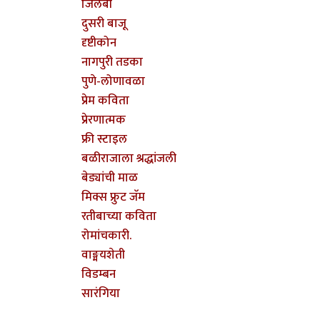
जिलबी
दुसरी बाजू
दृष्टीकोन
नागपुरी तडका
पुणे-लोणावळा
प्रेम कविता
प्रेरणात्मक
फ्री स्टाइल
बळीराजाला श्रद्धांजली
बेड्यांची माळ
मिक्स फ्रुट जॅम
रतीबाच्या कविता
रोमांचकारी.
वाङ्मयशेती
विडम्बन
सारंगिया