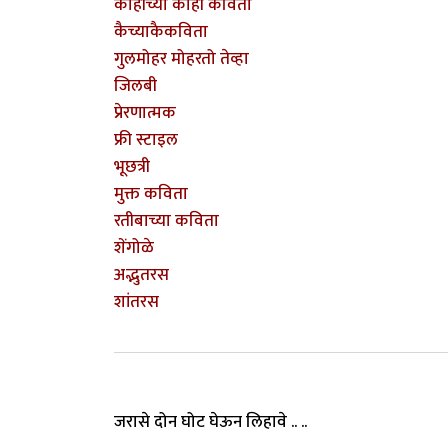
काहीच्या काही कविता
कैच्याकैकविता
गुलमोहर मोहरतो तेव्हा
जिलबी
प्रेरणात्मक
फ्री स्टाइल
भूछत्री
मुक्त कविता
रतीबाच्या कविता
शेंगोळे
अद्भुतरस
शांतरस
जरासे दोन घोट घेऊन लिहावे .. ..