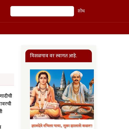
शोध
शोध
मिसळपाव वर स्वागत आहे.
 गादीची
यावरची
ती
म