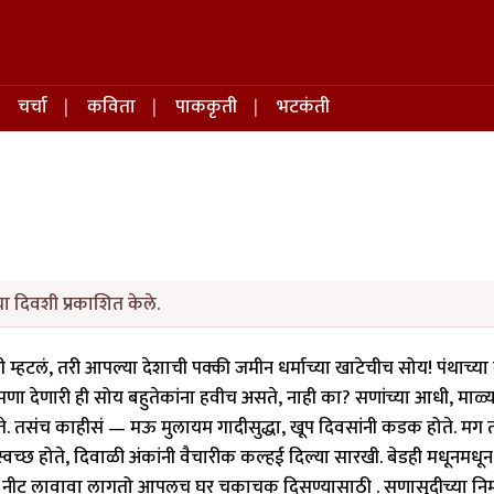
चर्चा
कविता
पाककृती
भटकंती
या दिवशी प्रकाशित केले.
ी म्हटलं, तरी आपल्या देशाची पक्की जमीन धर्माच्या खाटेचीच सोय! पंथाच्या
ा देणारी ही सोय बहुतेकांना हवीच असते, नाही का? सणांच्या आधी, माळ्
ते. तसंच काहीसं — मऊ मुलायम गादीसुद्धा, खूप दिवसांनी कडक होते. मग 
वच्छ होते, दिवाळी अंकांनी वैचारीक कल्हई दिल्या सारखी. बेडही मधूनमधून
ा नीट लावावा लागतो आपलच घर चकाचक दिसण्यासाठी . सणासुदीच्या नि