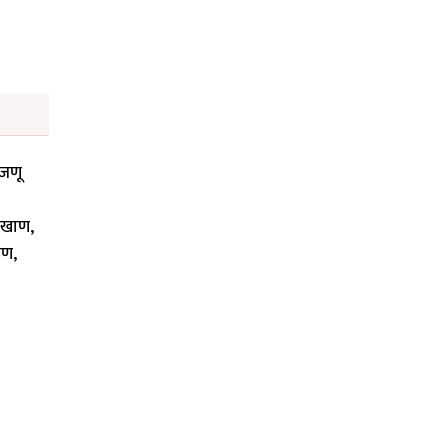
 जणू
ी खाण,
फण,