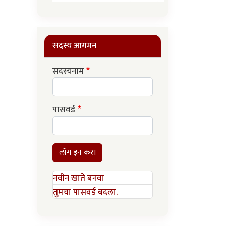
सदस्य आगमन
सदस्यनाम
पासवर्ड
लॉग इन करा
नवीन खाते बनवा
तुमचा पासवर्ड बदला.