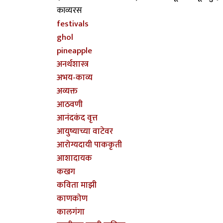
काव्यरस
festivals
ghol
pineapple
अनर्थशास्त्र
अभय-काव्य
अव्यक्त
आठवणी
आनंदकंद वृत्त
आयुष्याच्या वाटेवर
आरोग्यदायी पाककृती
आशादायक
कखग
कविता माझी
काणकोण
कालगंगा