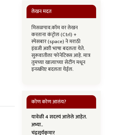
लेखन मदत
मिसळपाव.कॉम वर लेखन
करताना कंट्रोल (Ctrl) +
स्पेसबार (space) ने मराठी
इंग्रजी अशी भाषा बदलता येते.
सुरूवातीला फोनेटिक्स आहे. मात्र
तुमच्या खात्याच्या सेटींग मधून
इनस्क्रीप्ट बदलता येईल.
कोण कोण आलंय?
यावेळी 4 सदस्यं आलेले आहेत.
अभ्या..
चंद्रसूर्यकुमार