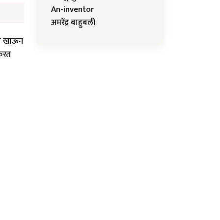
An-inventor
अमरेंद्र बाहुबली
पाव खाऊन
 करत