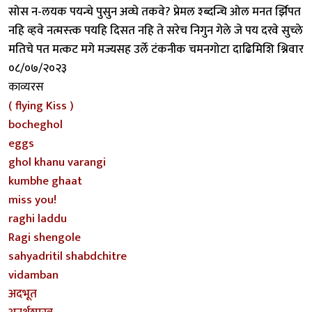
सोस न-लयक पयन्चे पुसुन अव्घे तकवे? प्रेमल श्ब्दन्चि ओल मनत र्झिपत
नहि व्हवे नत्मस्त्क पयहि दिसत नहि ते सरेच निगुन गेले जे पय दरवे सुच्ले
मतिचे पत मत्कट मगे मज्यसह उर्ले टंकनीक चमनगोटा दाढिमिशि श्निवार
०८/०७/२०२३
काव्यरस
( flying Kiss )
bocheghol
eggs
ghol khanu varangi
kumbhe ghaat
miss you!
raghi laddu
Ragi shengole
sahyadritil shabdchitre
vidamban
अदभूत