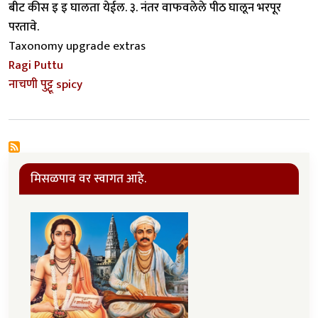
बीट कीस इ इ घालता येईल. ३. नंतर वाफवलेले पीठ घालून भरपूर
परतावे.
Taxonomy upgrade extras
Ragi Puttu
नाचणी पुट्टू spicy
मिसळपाव वर स्वागत आहे.