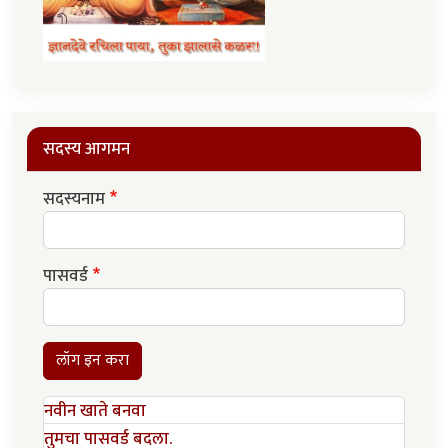
सदस्य आगमन
सदस्यनाम
पासवर्ड
लॉग इन करा
नवीन खाते बनवा
तुमचा पासवर्ड बदला.