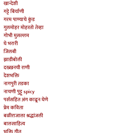
खान्देशी
गट्टे बिर्याणी
गरम पाण्याचे कुंड
गुलमोहर मोहरतो तेव्हा
गोभी मुसल्लम
घे भरारी
जिलबी
झाडीबोली
दख्खनची राणी
देशभक्ति
नागपुरी तडका
नाचणी पुट्टू spicy
पर्ससहित अंग काढून घेणे
प्रेम कविता
बळीराजाला श्रद्धांजली
बालसाहित्य
भक्ति गीत