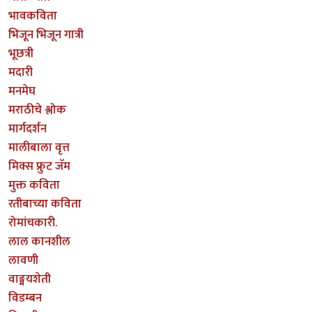
भावकविता
भिजून भिजून गात्री
भूछत्री
मदारी
मनमेघ
मराठीचे श्लोक
मार्गदर्शन
मालीबाला वृत्त
मिक्स फ्रुट जॅम
मुक्त कविता
रतीबाच्या कविता
रोमांचकारी.
लाल कानशील
लावणी
वाङ्मयशेती
विडम्बन