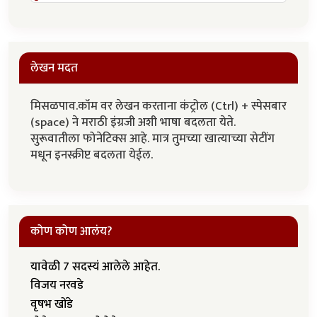
लेखन मदत
मिसळपाव.कॉम वर लेखन करताना कंट्रोल (Ctrl) + स्पेसबार
(space) ने मराठी इंग्रजी अशी भाषा बदलता येते.
सुरूवातीला फोनेटिक्स आहे. मात्र तुमच्या खात्याच्या सेटींग
मधून इनस्क्रीप्ट बदलता येईल.
कोण कोण आलंय?
यावेळी 7 सदस्यं आलेले आहेत.
विजय नरवडे
वृषभ खोंडे