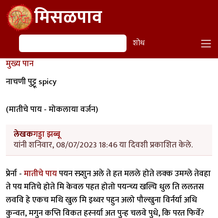
Skip to main content
मिसळपाव
शोध
शोध
मुख्य पान
नाचणी पुट्टू spicy
(मातीचे पाय - मोकलाया वर्जन)
लेखक
गड्डा झब्बू
यांनी शनिवार, 08/07/2023 18:46 या दिवशी प्रकाशित केले.
प्रेर्ना -
मातीचे पाय
पयन स्प्र्शुन अले ते हत मलले होते लक्क उमग्ले तेवहा
ते पय मतिचे होते मि केवल पहत होतो पयन्च्य खल्चि धुल ति ललतस
लववि हे एकच मथि खुल मि इथ्वर पहुन अलो पौल्खुना विर्नर्या अधि
कुन्वत, मगुन कप्ति विकत हस्नर्या अत पुन्ह चलवे पुधे, कि परत फिर्वे?