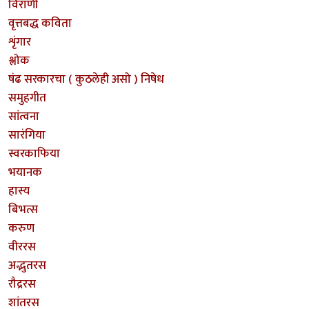
विराणी
वृत्तबद्ध कविता
शृंगार
श्लोक
षंढ सरकारचा ( कुठलेही असो ) निषेध
समुहगीत
सांत्वना
सारंगिया
स्वरकाफिया
भयानक
हास्य
बिभत्स
करुण
वीररस
अद्भुतरस
रौद्ररस
शांतरस