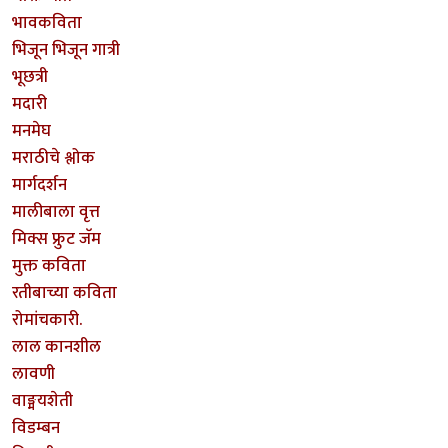
भावकविता
भिजून भिजून गात्री
भूछत्री
मदारी
मनमेघ
मराठीचे श्लोक
मार्गदर्शन
मालीबाला वृत्त
मिक्स फ्रुट जॅम
मुक्त कविता
रतीबाच्या कविता
रोमांचकारी.
लाल कानशील
लावणी
वाङ्मयशेती
विडम्बन