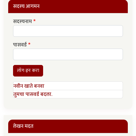
सदस्य आगमन
सदस्यनाम
पासवर्ड
लॉग इन करा
नवीन खाते बनवा
तुमचा पासवर्ड बदला.
लेखन मदत