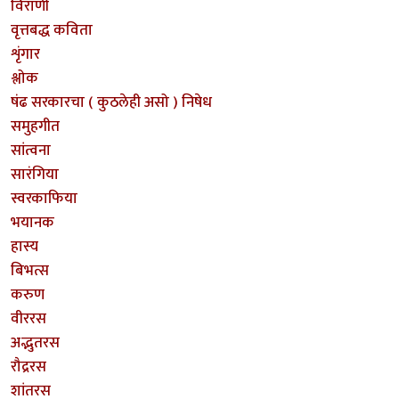
विराणी
वृत्तबद्ध कविता
शृंगार
श्लोक
षंढ सरकारचा ( कुठलेही असो ) निषेध
समुहगीत
सांत्वना
सारंगिया
स्वरकाफिया
भयानक
हास्य
बिभत्स
करुण
वीररस
अद्भुतरस
रौद्ररस
शांतरस