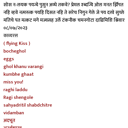
सोस न-लयक पयन्चे पुसुन अव्घे तकवे? प्रेमल श्ब्दन्चि ओल मनत र्झिपत
नहि व्हवे नत्मस्त्क पयहि दिसत नहि ते सरेच निगुन गेले जे पय दरवे सुच्ले
मतिचे पत मत्कट मगे मज्यसह उर्ले टंकनीक चमनगोटा दाढिमिशि श्निवार
०८/०७/२०२३
काव्यरस
( flying Kiss )
bocheghol
eggs
ghol khanu varangi
kumbhe ghaat
miss you!
raghi laddu
Ragi shengole
sahyadritil shabdchitre
vidamban
अदभूत