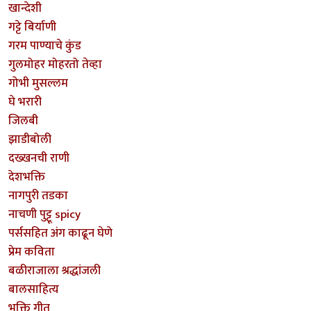
खान्देशी
गट्टे बिर्याणी
गरम पाण्याचे कुंड
गुलमोहर मोहरतो तेव्हा
गोभी मुसल्लम
घे भरारी
जिलबी
झाडीबोली
दख्खनची राणी
देशभक्ति
नागपुरी तडका
नाचणी पुट्टू spicy
पर्ससहित अंग काढून घेणे
प्रेम कविता
बळीराजाला श्रद्धांजली
बालसाहित्य
भक्ति गीत