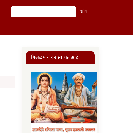
शोध
शोध
मिसळपाव वर स्वागत आहे.