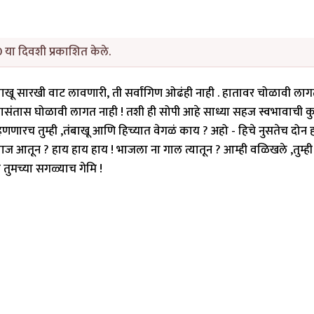
 या दिवशी प्रकाशित केले.
बाखू सारखी वाट लावणारी, ती सर्वांगिण ओढंही नाही . हातावर चोळावी लाग
न, तासंतास घोळावी लागत नाही ! तशी ही सोपी आहे साध्या सहज स्वभावाची 
ता म्हणणारच तुम्ही ,तंबाखू आणि हिच्यात वेगळं काय ? अहो - हिचे नुसतेच दोन 
तून ? हाय हाय हाय ! भाजला ना गाल त्यातून ? आम्ही वळिखले ,तुम्ह
तेत तुमच्या सगळ्याच गेमि !