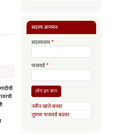
सदस्य आगमन
सदस्यनाम
पासवर्ड
 गादीची
लॉग इन करा
यावरची
ती
नवीन खाते बनवा
तुमचा पासवर्ड बदला.
म