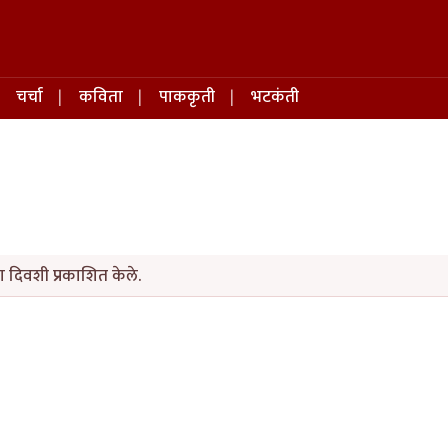
चर्चा
कविता
पाककृती
भटकंती
 दिवशी प्रकाशित केले.