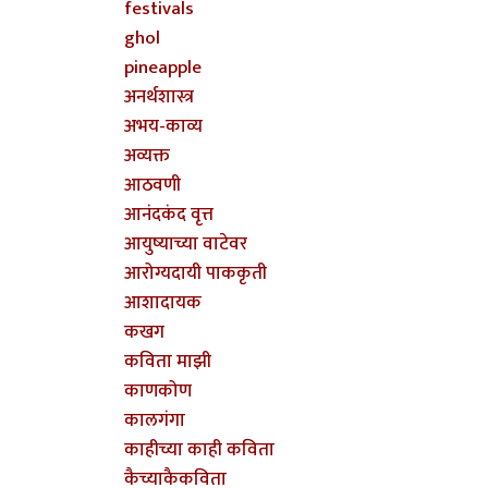
festivals
ghol
pineapple
अनर्थशास्त्र
अभय-काव्य
अव्यक्त
आठवणी
आनंदकंद वृत्त
आयुष्याच्या वाटेवर
आरोग्यदायी पाककृती
आशादायक
कखग
कविता माझी
काणकोण
कालगंगा
काहीच्या काही कविता
कैच्याकैकविता