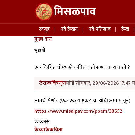
Skip to main content
मिसळपाव
Main navigation
स्वगृह
नवे लेखन
नवे प्रतिसाद
लेख
मुख्य पान
भूछत्री
एक किंचित चोप्य्पस्ते कविता : ती सध्या काय करते ?
लेखक
चित्रगुप्त
यांनी सोमवार, 29/06/2026 17:47 या
आमची पेर्णा: (एक एकटा एकटाच.. यांची क्षमा मागून)
https://www.misalpav.com/poem/38652
काव्यरस
कैच्याकैकविता