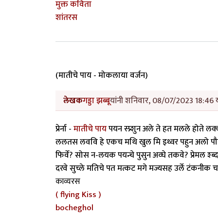
मुक्त कविता
शांतरस
(मातीचे पाय - मोकलाया वर्जन)
लेखक
गड्डा झब्बू
यांनी शनिवार, 08/07/2023 18:46 य
प्रेर्ना -
मातीचे पाय
पयन स्प्र्शुन अले ते हत मलले होते ल
ललतस लववि हे एकच मथि खुल मि इथ्वर पहुन अलो पौल्खुना
फिर्वे? सोस न-लयक पयन्चे पुसुन अव्घे तकवे? प्रेमल श्ब
दरवे सुच्ले मतिचे पत मत्कट मगे मज्यसह उर्ले टंकनी
काव्यरस
( flying Kiss )
bocheghol