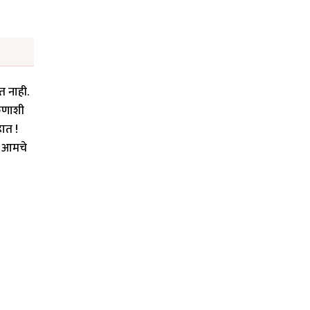
त नाही.
कुणाशी
हात !
ी आमचे