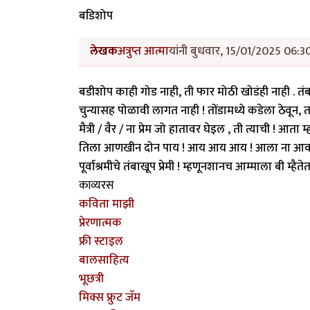
बडिशोप
लेखक
अत्रुप्त आत्मा
यांनी बुधवार, 15/01/2025 06:30
बडीशोप काही गोड नाही, ती फार मोठी खोडंही नाही . तं
चुन्यासह पोळावी लागत नाही ! तोंडामध्ये कडेला ठेवू
मैत्री / वैर / ना प्रेम जो हातावर घेइल , ती त्याची ! आ
तिला आणखीन दोन पाय ! आय आय आय ! आला ना आवाज आ
पूर्वाश्रमीचे तंबाखूप प्रेमी ! म्हणूनशानच आम्माला बी म्है
काव्यरस
कविता माझी
प्रेरणात्मक
फ्री स्टाइल
बालसाहित्य
भूछत्री
मिक्स फ्रुट जॅम