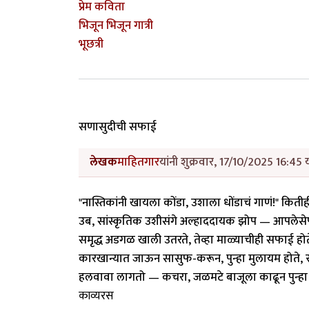
प्रेम कविता
भिजून भिजून गात्री
भूछत्री
सणासुदीची सफाई
लेखक
माहितगार
यांनी शुक्रवार, 17/10/2025 16:45 
"नास्तिकांनी खायला कोंडा, उशाला धोंडाचं गाणं!" कितीह
उब, सांस्कृतिक उशीसंगे अल्हाददायक झोप — आपलेसेपण
समृद्ध अडगळ खाली उतरते, तेव्हा माळ्याचीही सफाई हो
कारखान्यात जाऊन सासुफ-करून, पुन्हा मुलायम होते, स्
हलवावा लागतो — कचरा, जळमटे बाजूला काढून पुन्ह
काव्यरस