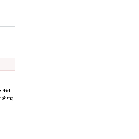
कि परत
े जे पय