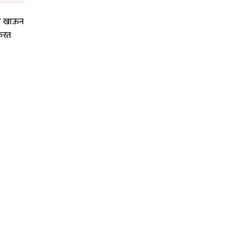
पाव खाऊन
 करत