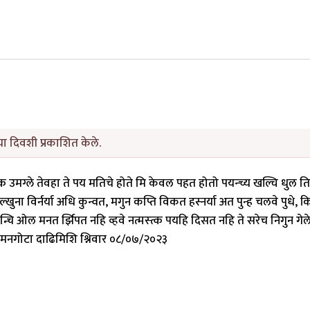
ा दिवशी प्रकाशित केले.
क्क उमग्ले तेवहा ते पय मतिचे होते मि केवल पहत होतो पयन्च्य खल्चि धुल ति
 विर्नर्या अधि कुन्वत, मगुन कप्ति विकत हस्नर्या अत पुन्ह चलवे पुधे, 
्दन्चि ओल मनत र्झिपत नहि व्हवे नत्मस्त्क पयहि दिसत नहि ते सरेच निगुन गेल
क चमनगोटा दाढिमिशि श्निवार ०८/०७/२०२३