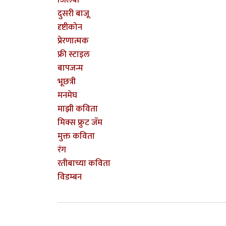
जिलबी
दुसरी बाजू
दृष्टीकोन
प्रेरणात्मक
फ्री स्टाइल
बापजन्म
भूछत्री
मनमेघ
माझी कविता
मिक्स फ्रुट जॅम
मुक्त कविता
रंग
रतीबाच्या कविता
विडम्बन