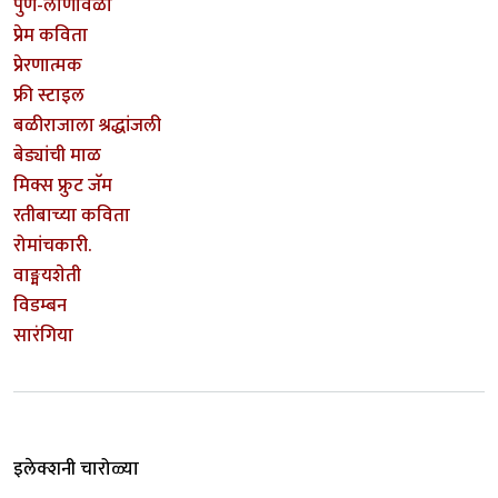
पुणे-लोणावळा
प्रेम कविता
प्रेरणात्मक
फ्री स्टाइल
बळीराजाला श्रद्धांजली
बेड्यांची माळ
मिक्स फ्रुट जॅम
रतीबाच्या कविता
रोमांचकारी.
वाङ्मयशेती
विडम्बन
सारंगिया
इलेक्शनी चारोळ्या