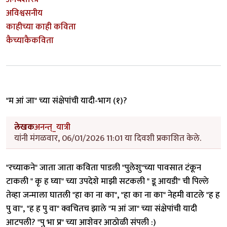
अविश्वसनीय
काहीच्या काही कविता
कैच्याकैकविता
"म आं जा" च्या संक्षेपांची यादी-भाग (१)?
लेखक
अनन्त्_यात्री
यांनी मंगळवार, 06/01/2026 11:01 या दिवशी प्रकाशित केले.
"रच्याकने" जाता जाता कविता पाडली "पुलेशु"च्या पावसात टंकून
टाकली " कृ ह घ्या" च्या उपदेशे माझी सटकली " डू आयडी" ची पिल्ले
तेव्हा जन्माला घातली "हा का ना का", "हा का ना का" नेहमी वाटले "ह ह
पु वा", "ह ह पु वा" क्वचितच झाले "म आं जा" च्या संक्षेपांची यादी
आटपली? "पु भा प्र" च्या आशेवर आठोळी संपली :)