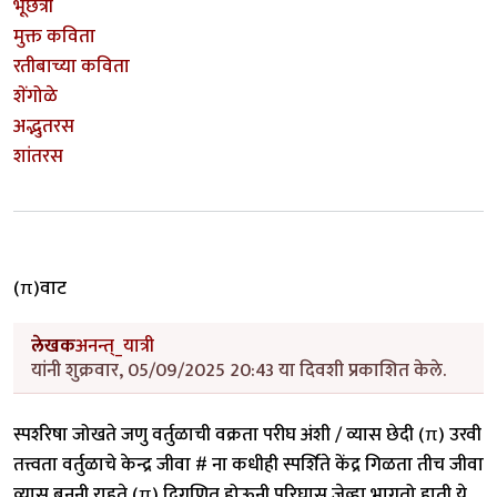
भूछत्री
मुक्त कविता
रतीबाच्या कविता
शेंगोळे
अद्भुतरस
शांतरस
(π)वाट
लेखक
अनन्त्_यात्री
यांनी शुक्रवार, 05/09/2025 20:43 या दिवशी प्रकाशित केले.
स्पर्शरेषा जोखते जणु वर्तुळाची वक्रता परीघ अंशी / व्यास छेदी (π) उरवी
तत्त्वता वर्तुळाचे केन्द्र जीवा # ना कधीही स्पर्शिते केंद्र गिळता तीच जीवा
व्यास बनुनी राहते (π) द्विगुणित होऊनी परिघास जेव्हा भागतो हाती ये