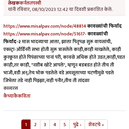
लेखक
कर्नलतपस्वी
यांनी रविवार, 08/10/2023 12:42 या दिवशी प्रकाशित केले.
https://www.misalpav.com/node/48814
कावळ्यांची फिर्याद
https://www.misalpav.com/node/51617
-
कावळ्यांची
फिर्याद-२
मास भादव्याचा आला, झाला पितृपक्ष सुरू वायसांची,
एक्स्ट्रा-ऑर्डिनरी सभा होती सुरू त्रासलेले काही,काही माखलेले, काही
कुरकूरत होते पिपंळाच्या पानां परी, कावळे अधिक होते उडत,काही,पडत
काही,तर काही, "नशीब खोटे आपले", म्हणून बडबडत होते तीच ती
भाजी,वडी अन्,तेच भोक पडलेले वडे अमसूलाच्या चटणीमुळे पडले
जिभेला तडे नाही पिझ्झा,नाही पनीर,तीच ती तांदळा
काव्यरस
कैच्याकैकविता
Pagination
Next page
Last page
1
2
3
4
5
पुढे ›
शेवटचे »