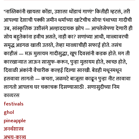
"नास्तिकांनी खायला कोंडा, उशाला धोंडाचं गाणं!" कितीही म्हटलं, तरी
आपल्या देशाची पक्की जमीन धर्माच्या खाटेचीच सोय! पंथाच्या गादीची
उब, सांस्कृतिक उशीसंगे अल्हाददायक झोप — आपलेसेपणा देणारी ही
सोय बहुतेकांना हवीच असते, नाही का? सणांच्या आधी, माळ्यावरची
समृद्ध अडगळ खाली उतरते, तेव्हा माळ्याचीही सफाई होते. तसंच
काहीसं — मऊ मुलायम गादीसुद्धा, खूप दिवसांनी कडक होते. मग ती
कारखान्यात जाऊन सासुफ-करून, पुन्हा मुलायम होते, स्वच्छ होते,
दिवाळी अंकांनी वैचारीक कल्हई दिल्या सारखी. बेडही मधूनमधून
हलवावा लागतो — कचरा, जळमटे बाजूला काढून पुन्हा नीट लावावा
लागतो आपलच घर चकाचक दिसण्यासाठी . सणासुदीच्या निम
काव्यरस
festivals
ghol
pineapple
अनर्थशास्त्र
अभय-काव्य