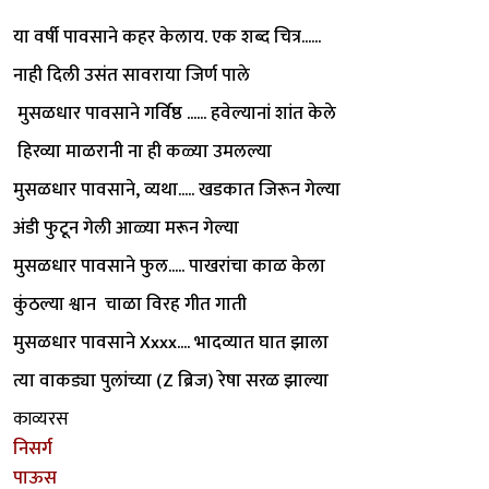
या वर्षी पावसाने कहर केलाय. एक शब्द चित्र......
नाही दिली उसंत सावराया जिर्ण पाले
मुसळधार पावसाने गर्विष्ठ ...... हवेल्यानां शांत केले
हिरव्या माळरानी ना ही कळ्या उमलल्या
मुसळधार पावसाने, व्यथा..... खडकात जिरून गेल्या
अंडी फुटून गेली आळ्या मरून गेल्या
मुसळधार पावसाने फुल..... पाखरांचा काळ केला
कुंठल्या श्वान चाळा विरह गीत गाती
मुसळधार पावसाने Xxxx.... भादव्यात घात झाला
त्या वाकड्या पुलांच्या (Z ब्रिज) रेषा सरळ झाल्या
काव्यरस
निसर्ग
पाऊस