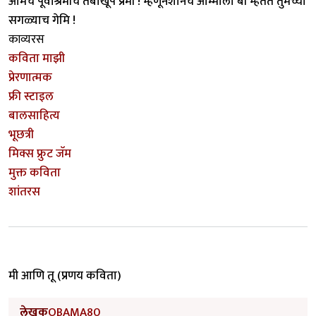
आमचे पूर्वाश्रमीचे तंबाखूप प्रेमी ! म्हणूनशानच आम्माला बी म्हैतेत तुमच्या
सगळ्याच गेमि !
काव्यरस
कविता माझी
प्रेरणात्मक
फ्री स्टाइल
बालसाहित्य
भूछत्री
मिक्स फ्रुट जॅम
मुक्त कविता
शांतरस
मी आणि तू (प्रणय कविता)
लेखक
OBAMA80