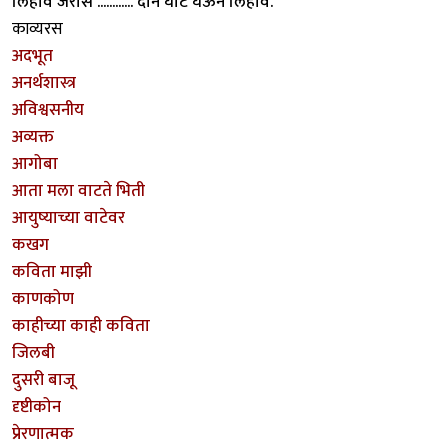
लिहावे जरासे ............ दोन घोट घेऊन लिहावे.
काव्यरस
अदभूत
अनर्थशास्त्र
अविश्वसनीय
अव्यक्त
आगोबा
आता मला वाटते भिती
आयुष्याच्या वाटेवर
कखग
कविता माझी
काणकोण
काहीच्या काही कविता
जिलबी
दुसरी बाजू
दृष्टीकोन
प्रेरणात्मक