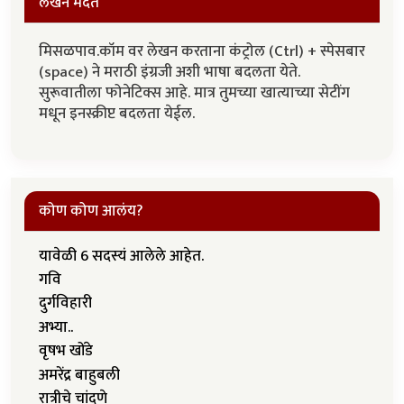
लेखन मदत
मिसळपाव.कॉम वर लेखन करताना कंट्रोल (Ctrl) + स्पेसबार
(space) ने मराठी इंग्रजी अशी भाषा बदलता येते.
सुरूवातीला फोनेटिक्स आहे. मात्र तुमच्या खात्याच्या सेटींग
मधून इनस्क्रीप्ट बदलता येईल.
कोण कोण आलंय?
यावेळी 6 सदस्यं आलेले आहेत.
गवि
दुर्गविहारी
अभ्या..
वृषभ खोंडे
अमरेंद्र बाहुबली
रात्रीचे चांदणे