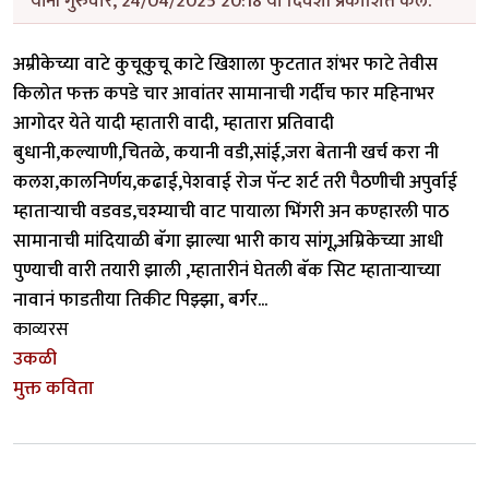
यांनी गुरुवार, 24/04/2025 20:18 या दिवशी प्रकाशित केले.
अम्रीकेच्या वाटे कुचूकुचू काटे खिशाला फुटतात शंभर फाटे तेवीस
किलोत फक्त कपडे चार आवांतर सामानाची गर्दीच फार महिनाभर
आगोदर येते यादी म्हातारी वादी, म्हातारा प्रतिवादी
बुधानी,कल्याणी,चितळे, कयानी वडी,सांई,जरा बेतानी खर्च करा नी
कलश,कालनिर्णय,कढाई,पेशवाई रोज पॅन्ट शर्ट तरी पैठणीची अपुर्वाई
म्हातार्‍याची वडवड,चश्म्याची वाट पायाला भिंगरी अन कण्हारली पाठ
सामानाची मांदियाळी बॅगा झाल्या भारी काय सांगू,अम्रिकेच्या आधी
पुण्याची वारी तयारी झाली ,म्हातारीनं घेतली बॅक सिट म्हातार्‍याच्या
नावानं फाडतीया तिकीट पिझ्झा, बर्गर...
काव्यरस
उकळी
मुक्त कविता