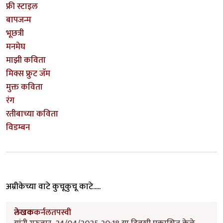
फ्री स्टाइल
बापजन्म
भूछत्री
मनमेघ
माझी कविता
मिक्स फ्रुट जॅम
मुक्त कविता
रंग
रतीबाच्या कविता
विडम्बन
अम्रीकेच्या वाटे कुचूकुचू काटे.....
लेखक
कर्नलतपस्वी