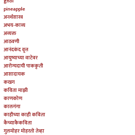
ghol
pineapple
अनर्थशास्त्र
अभय-काव्य
अव्यक्त
आठवणी
आनंदकंद वृत्त
आयुष्याच्या वाटेवर
आरोग्यदायी पाककृती
आशादायक
कखग
कविता माझी
काणकोण
कालगंगा
काहीच्या काही कविता
कैच्याकैकविता
गुलमोहर मोहरतो तेव्हा