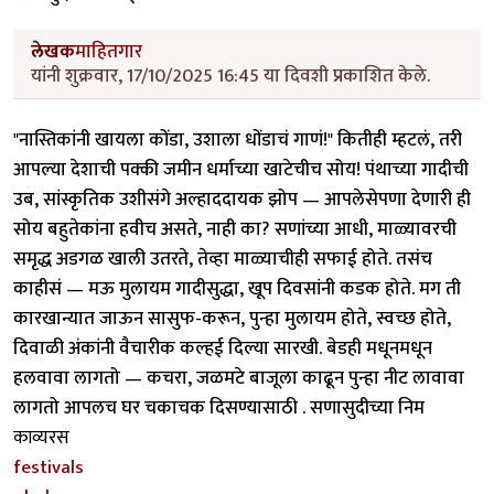
लेखक
माहितगार
यांनी शुक्रवार, 17/10/2025 16:45 या दिवशी प्रकाशित केले.
"नास्तिकांनी खायला कोंडा, उशाला धोंडाचं गाणं!" कितीही म्हटलं, तरी
आपल्या देशाची पक्की जमीन धर्माच्या खाटेचीच सोय! पंथाच्या गादीची
उब, सांस्कृतिक उशीसंगे अल्हाददायक झोप — आपलेसेपणा देणारी ही
सोय बहुतेकांना हवीच असते, नाही का? सणांच्या आधी, माळ्यावरची
समृद्ध अडगळ खाली उतरते, तेव्हा माळ्याचीही सफाई होते. तसंच
काहीसं — मऊ मुलायम गादीसुद्धा, खूप दिवसांनी कडक होते. मग ती
कारखान्यात जाऊन सासुफ-करून, पुन्हा मुलायम होते, स्वच्छ होते,
दिवाळी अंकांनी वैचारीक कल्हई दिल्या सारखी. बेडही मधूनमधून
हलवावा लागतो — कचरा, जळमटे बाजूला काढून पुन्हा नीट लावावा
लागतो आपलच घर चकाचक दिसण्यासाठी . सणासुदीच्या निम
काव्यरस
festivals