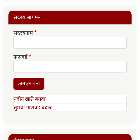
सदस्य आगमन
सदस्यनाम
पासवर्ड
लॉग इन करा
नवीन खाते बनवा
तुमचा पासवर्ड बदला.