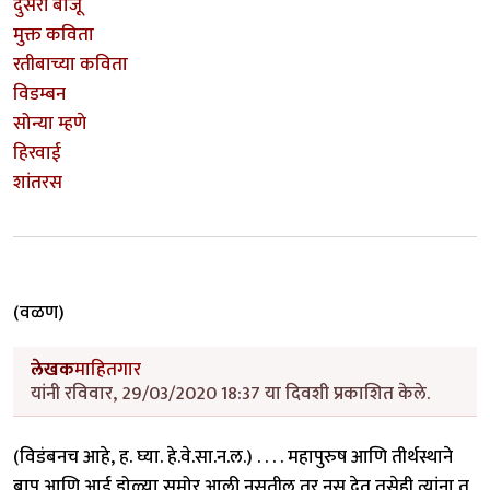
दुसरी बाजू
मुक्त कविता
रतीबाच्या कविता
विडम्बन
सोन्या म्हणे
हिरवाई
शांतरस
(वळण)
लेखक
माहितगार
यांनी रविवार, 29/03/2020 18:37 या दिवशी प्रकाशित केले.
(विडंबनच आहे, ह. घ्या. हे.वे.सा.न.ल.) . . . . महापुरुष आणि तीर्थस्थाने
बाप आणि आई डोळ्या समोर आली नसतील तर नसू देत तसेही त्यांना तू