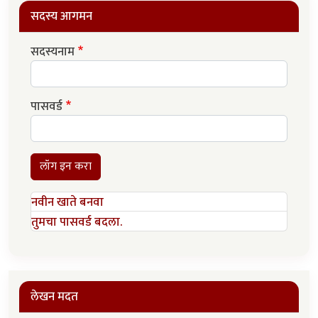
सदस्य आगमन
सदस्यनाम
पासवर्ड
लॉग इन करा
नवीन खाते बनवा
तुमचा पासवर्ड बदला.
लेखन मदत