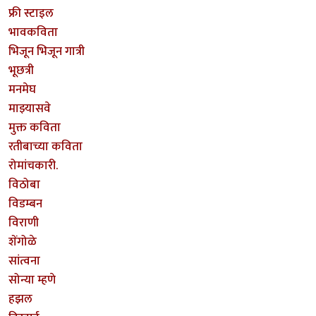
फ्री स्टाइल
भावकविता
भिजून भिजून गात्री
भूछत्री
मनमेघ
माझ्यासवे
मुक्त कविता
रतीबाच्या कविता
रोमांचकारी.
विठोबा
विडम्बन
विराणी
शेंगोळे
सांत्वना
सोन्या म्हणे
हझल