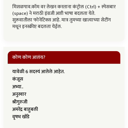
मिसळपाव.कॉम वर लेखन करताना कंट्रोल (Ctrl) + स्पेसबार
(space) ने मराठी इंग्रजी अशी भाषा बदलता येते.
सुरूवातीला फोनेटिक्स आहे. मात्र तुमच्या खात्याच्या सेटींग
मधून इनस्क्रीप्ट बदलता येईल.
कोण कोण आलंय?
यावेळी 6 सदस्यं आलेले आहेत.
कंजूस
अभ्या..
अनुस्वार
श्रीगुरुजी
अमरेंद्र बाहुबली
वृषभ खोंडे