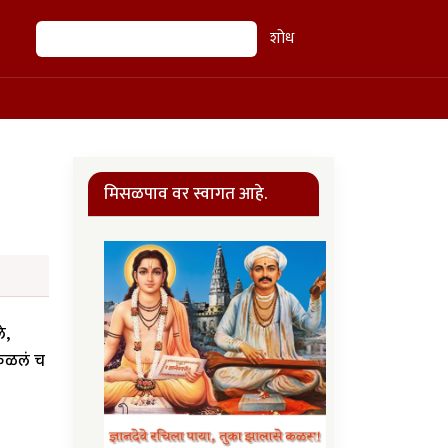
शोध
शोध
मिसळपाव वर स्वागत आहे.
े,
 कळलं च