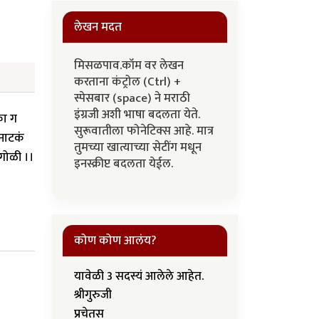
लेखन मदत
मिसळपाव.कॉम वर लेखन
करताना कंट्रोल (Ctrl) +
स्पेसबार (space) ने मराठी
इंग्रजी अशी भाषा बदलता येते.
का ग
सुरूवातीला फोनेटिक्स आहे. मात्र
 नाटकं
तुमच्या खात्याच्या सेटींग मधून
 गोळी ।।
इनस्क्रीप्ट बदलता येईल.
कोण कोण आलंय?
यावेळी 3 सदस्यं आलेले आहेत.
श्रीगुरुजी
प्रचेतस