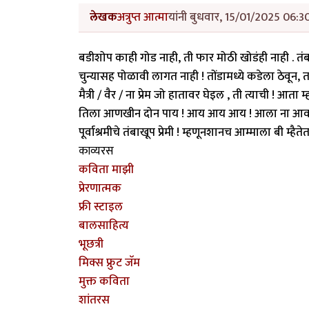
लेखक
अत्रुप्त आत्मा
यांनी बुधवार, 15/01/2025 06:30
बडीशोप काही गोड नाही, ती फार मोठी खोडंही नाही . तं
चुन्यासह पोळावी लागत नाही ! तोंडामध्ये कडेला ठेवू
मैत्री / वैर / ना प्रेम जो हातावर घेइल , ती त्याची ! आ
तिला आणखीन दोन पाय ! आय आय आय ! आला ना आवाज आ
पूर्वाश्रमीचे तंबाखूप प्रेमी ! म्हणूनशानच आम्माला बी म्है
काव्यरस
कविता माझी
प्रेरणात्मक
फ्री स्टाइल
बालसाहित्य
भूछत्री
मिक्स फ्रुट जॅम
मुक्त कविता
शांतरस