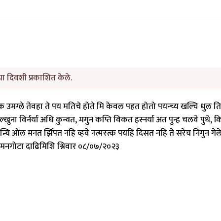
ा दिवशी प्रकाशित केले.
क्क उमग्ले तेवहा ते पय मतिचे होते मि केवल पहत होतो पयन्च्य खल्चि धुल ति
 विर्नर्या अधि कुन्वत, मगुन कप्ति विकत हस्नर्या अत पुन्ह चलवे पुधे, 
्दन्चि ओल मनत र्झिपत नहि व्हवे नत्मस्त्क पयहि दिसत नहि ते सरेच निगुन गेल
क चमनगोटा दाढिमिशि श्निवार ०८/०७/२०२३