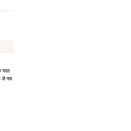
कि परत
े जे पय