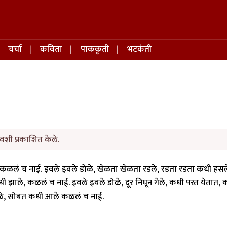
चर्चा
कविता
पाककृती
भटकंती
वशी प्रकाशित केले.
े, कळलं च नाई. इवले इवले डोळे, खेळता खेळता रडले, रडता रडता कधी हसल
धी झाले, कळलं च नाई. इवले इवले डोळे, दूर निघून गेले, कधी परत येतात,
ोळे, सोबत कधी आले कळलं च नाई.