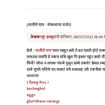
(मातीचे पाय - मोकलाया वर्जन)
लेखक
गड्डा झब्बू
यांनी शनिवार, 08/07/2023 18:46 य
प्रेर्ना -
मातीचे पाय
पयन स्प्र्शुन अले ते हत मलले होते ल
ललतस लववि हे एकच मथि खुल मि इथ्वर पहुन अलो पौल्खुना
फिर्वे? सोस न-लयक पयन्चे पुसुन अव्घे तकवे? प्रेमल श्ब
दरवे सुच्ले मतिचे पत मत्कट मगे मज्यसह उर्ले टंकनी
काव्यरस
( flying Kiss )
bocheghol
eggs
ghol khanu varangi