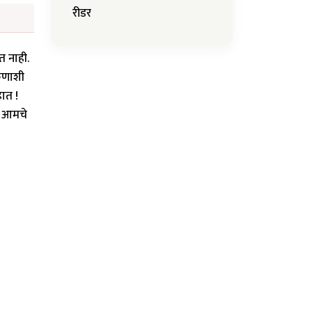
रीडर
त नाही.
कुणाशी
हात !
ी आमचे