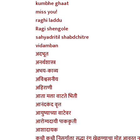
kumbhe ghaat
miss you!
raghi laddu
Ragi shengole
sahyadritil shabdchitre
vidamban
अदभूत
अनर्थशास्त्र
अभय-काव्य
अविश्वसनीय
अहिराणी
आता मला वाटते भिती
आनंदकंद वृत्त
आयुष्याच्या वाटेवर
आरोग्यदायी पाककृती
आशादायक
कधी कधी निसर्गाला सुद्धा रंग खेळण्याचा मोह आवरत ना