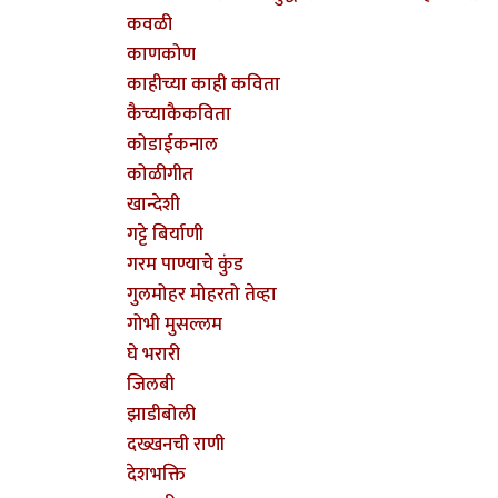
कवळी
काणकोण
काहीच्या काही कविता
कैच्याकैकविता
कोडाईकनाल
कोळीगीत
खान्देशी
गट्टे बिर्याणी
गरम पाण्याचे कुंड
गुलमोहर मोहरतो तेव्हा
गोभी मुसल्लम
घे भरारी
जिलबी
झाडीबोली
दख्खनची राणी
देशभक्ति