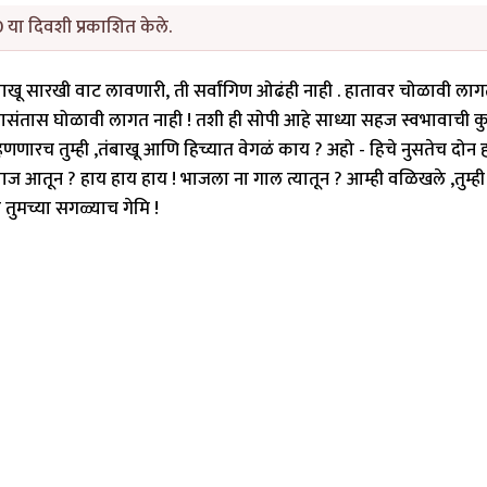
 या दिवशी प्रकाशित केले.
बाखू सारखी वाट लावणारी, ती सर्वांगिण ओढंही नाही . हातावर चोळावी लाग
न, तासंतास घोळावी लागत नाही ! तशी ही सोपी आहे साध्या सहज स्वभावाची 
ता म्हणणारच तुम्ही ,तंबाखू आणि हिच्यात वेगळं काय ? अहो - हिचे नुसतेच दोन 
तून ? हाय हाय हाय ! भाजला ना गाल त्यातून ? आम्ही वळिखले ,तुम्ह
तेत तुमच्या सगळ्याच गेमि !