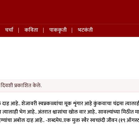
चर्चा
कविता
पाककृती
भटकंती
दिवशी प्रकाशित केले.
 दाह आहे.. शेजावरी स्वप्नकळ्यांचा मूक शृंगार आहे कुंकवाचा चंद्रमा त्याला
्यालाही भेग आहे.. अंतरात श्वासांचा खोल वार आहे.. सावल्यांच्या मिठीत 
ंदण्यांचा अबोल दाह आहे.. -शब्दमेघ..एक मुक्त स्वैर स्वच्छंदी जीवन (१९ ऑगस