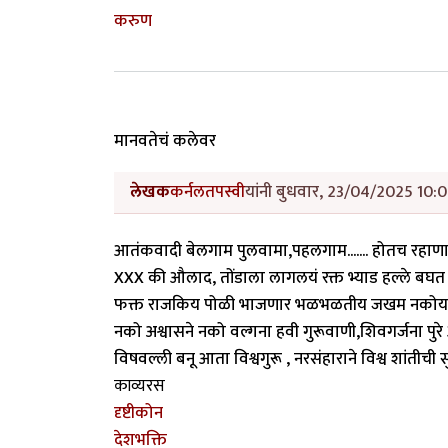
करुण
मानवतेचं कलेवर
लेखक
कर्नलतपस्वी
यांनी बुधवार, 23/04/2025 10:0
आतंकवादी बेलगाम पुलवामा,पहलगाम....... होतच रहाण
XXX की औलाद, तोंडाला लागलयं रक्त भ्याड हल्ले ब
फक्त राजकिय पोळी भाजणार भळभळतीय जखम नकोय आत
नको अश्वासने नको वल्गना हवी गुरूवाणी,शिवगर्जना पुरे
विषवल्ली बनू आता विश्वगुरू , नरसंहाराने विश्व शांतीची सु
काव्यरस
दृष्टीकोन
देशभक्ति