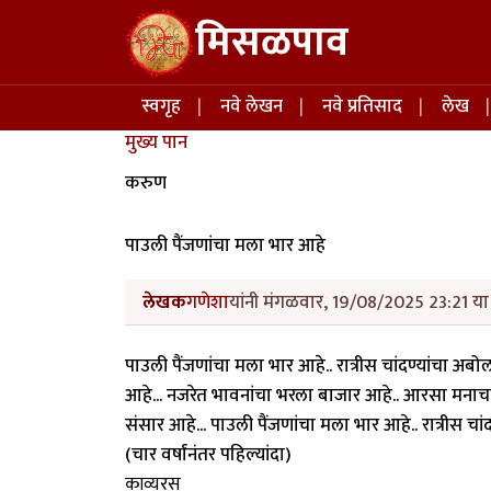
Skip to main content
मिसळपाव
Main navigation
स्वगृह
नवे लेखन
नवे प्रतिसाद
लेख
मुख्य पान
करुण
पाउली पैंजणांचा मला भार आहे
लेखक
गणेशा
यांनी मंगळवार, 19/08/2025 23:21 या 
पाउली पैंजणांचा मला भार आहे.. रात्रीस चांदण्यांचा अबोल
आहे... नजरेत भावनांचा भरला बाजार आहे.. आरसा मनाचा त
संसार आहे... पाउली पैंजणांचा मला भार आहे.. रात्रीस चा
(चार वर्षांनंतर पहिल्यांदा)
काव्यरस