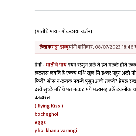
(मातीचे पाय - मोकलाया वर्जन)
लेखक
गड्डा झब्बू
यांनी शनिवार, 08/07/2023 18:46 य
प्रेर्ना -
मातीचे पाय
पयन स्प्र्शुन अले ते हत मलले होते ल
ललतस लववि हे एकच मथि खुल मि इथ्वर पहुन अलो पौल्खुना
फिर्वे? सोस न-लयक पयन्चे पुसुन अव्घे तकवे? प्रेमल श्ब
दरवे सुच्ले मतिचे पत मत्कट मगे मज्यसह उर्ले टंकनी
काव्यरस
( flying Kiss )
bocheghol
eggs
ghol khanu varangi