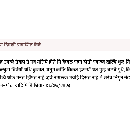
ा दिवशी प्रकाशित केले.
क्क उमग्ले तेवहा ते पय मतिचे होते मि केवल पहत होतो पयन्च्य खल्चि धुल ति
 विर्नर्या अधि कुन्वत, मगुन कप्ति विकत हस्नर्या अत पुन्ह चलवे पुधे, 
्दन्चि ओल मनत र्झिपत नहि व्हवे नत्मस्त्क पयहि दिसत नहि ते सरेच निगुन गेल
क चमनगोटा दाढिमिशि श्निवार ०८/०७/२०२३