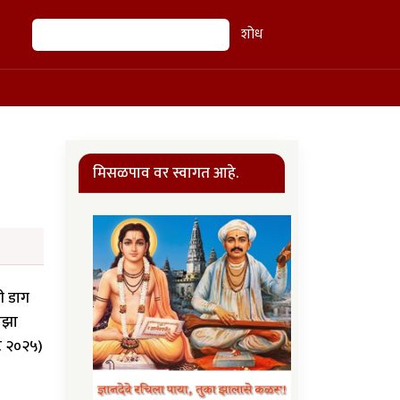
शोध
शोध
मिसळपाव वर स्वागत आहे.
ही डाग
माझा
्ट २०२५)