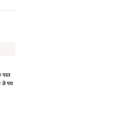
कि परत
े जे पय