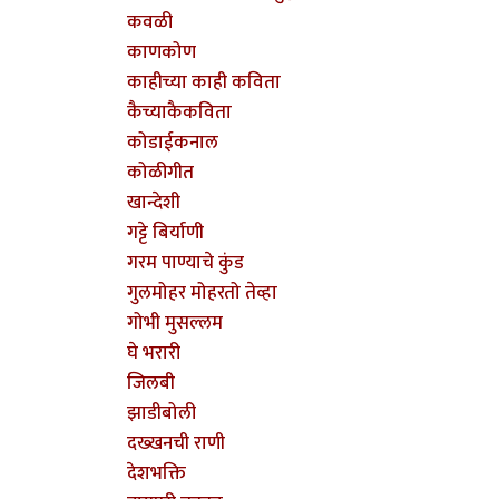
कवळी
काणकोण
काहीच्या काही कविता
कैच्याकैकविता
कोडाईकनाल
कोळीगीत
खान्देशी
गट्टे बिर्याणी
गरम पाण्याचे कुंड
गुलमोहर मोहरतो तेव्हा
गोभी मुसल्लम
घे भरारी
जिलबी
झाडीबोली
दख्खनची राणी
देशभक्ति