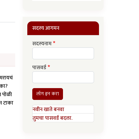
सदस्य आगमन
सदस्यनाम
पासवर्ड
मरायचं
,का?
लॉग इन करा
ण पोळी
ून टाका
नवीन खाते बनवा
तुमचा पासवर्ड बदला.