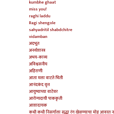
kumbhe ghaat
miss you!
raghi laddu
Ragi shengole
sahyadritil shabdchitre
vidamban
अदभूत
अनर्थशास्त्र
अभय-काव्य
अविश्वसनीय
अहिराणी
आता मला वाटते भिती
आनंदकंद वृत्त
आयुष्याच्या वाटेवर
आरोग्यदायी पाककृती
आशादायक
कधी कधी निसर्गाला सुद्धा रंग खेळण्याचा मोह आवरत ना