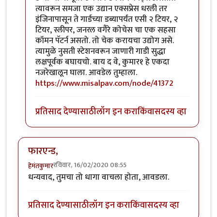
त्यावरून समजा एक उद्यान एक्सप्रेस धरली तर
इंजिनापासून ते गार्डच्या डब्यापर्यंत एसी २ टियर, २
टियर, स्लीपर, जनरल वगैरे कोचेस चा एक सहसा
कॉमन पॅटर्न असतो. तो चेक करायचा उद्योग असे.
त्यामुळे नुसती स्टेशनवरून जाणारी गाडी सुद्धा
लक्षपूर्वक बघायचो. बाय द वे, कुमार१ हे एकदा
नजरेखालून घाला. आवडेल तुम्हाला.
https://www.misalpav.com/node/41372
प्रतिसाद देण्यासाठी
लॉग इन करा
किंवा
सदस्य व्हा
फारएन्ड,
रविवार, 16/02/2020 08:55
हेमंतकुमार
धन्यवाद, तुमचा तो धागा वाचला होता, आवडला.
प्रतिसाद देण्यासाठी
लॉग इन करा
किंवा
सदस्य व्हा