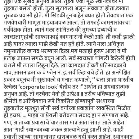
तुझा एक सुखद अनुभव आला. तुझ्या एका मूळ स्थानकावर मी
तुझ्यात बसलो होतो. तुला सुटायला अजून अवकाश होता.डब्यात
तुरळक प्रवासी होते. मी खिडकीतून बाहेर बघत होतो.तेवढ्यात एक
गणवेषधारी माणूस माझ्याजवळ आला. तो सफाई कामगारांवरचा
पर्यवेक्षक होता. त्याने मला सांगितले की तुमच्या डब्यांची व
स्वच्छतागृहांची साफसफाई कामगारांनी केली आहे. ती कशी झाली
आहे यावर त्याला माझे लेखी मत हवे होते. त्याने मला अधिकृत
नमुन्यातील कागद भरण्यास दिला.मग मलाही हुरूप आला व मी
प्रत्यक्ष जाऊन सगळे बघून आलो. सर्व स्वच्छता चांगली केलेली होती
व तसे मी त्याला लिहून दिले. त्या कागदात शेवटी प्रतिसादकाचे
नाव, आसन क्रमांक व फोन नं. इ. सर्व लिहायचे होते. हा अनपेक्षित
प्रकार बघूनच मी सुखावलो व मनात म्हणालो, ‘’ चला आता भारतीय
रेल्वेला ‘corporate look’ येतोय तर !” अर्थात हा अपवादात्मक
अनुभव आहे. तो वरचेवर येवो ही अपेक्षा !! तसेच भविष्यात तुझी
श्रीमंती व अतिवेगवान रूपे विकसित होण्यापूर्वी सध्याच्या
तुझ्यातील मूलभूत सोयी सर्व वर्गाच्या प्रवाशांना व्यवस्थित मिळोत
ही इच्छा. ... माझा या प्रेयसी बरोबरचा संवाद हा न संपणारा आहे.
पण, आताच्या प्रवासाचे चार तास मात्र आता संपत आले आहेत.
आता गाडी स्थानकाच्या जवळ आल्याने हळू झाली आहे. काही
प्रवासी त्यांच्या सामानासह दाराजवळ गर्दी करत आहेत. स्थानकात