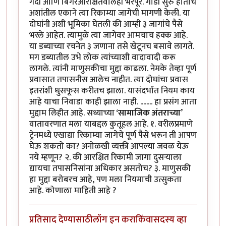
गर्दी आणि बिगरआरक्षितवालेही भरपूर. गाडी सुरु होताच
अशांतील एकाने त्या रिकाम्या जागेची मागणी केली. या
दोघांनी अशी भूमिका घेतली की आम्ही ३ जागांचे पैसे
भरले आहेत. त्यामुळे त्या जागेवर आमचाच हक्क आहे.
या डब्याच्या रचनेत ३ जणाना तसे खेटूनच बसावे लागते.
मग डब्यातील उभे लोक त्यांच्याशी वादावादी करू
लागले. त्यांनी माणुसकीचा मुद्दा काढला. नेमके तेव्हा पूर्ण
प्रवासात तपासनीस आलेच नाहीत. त्या दोघांचा प्रवास
इतरांशी धुसफूस करीतच झाला. यासंदर्भात नियम काय
आहे याचा निवाडा काही झाला नाही. ........ हा प्रसंग आता
मुद्दाम लिहीत आहे. सध्याच्या
‘सामाजिक अंतराच्या
’
वातावरणात मला याबद्दल कुतूहल आहे. १. वरीलप्रमाणे
ट्रेनमध्ये एखाद्या रिकाम्या जागेचे पूर्ण पैसे भरून ती आपण
घेऊ शकतो का? अनोळखी व्यक्ती आपल्या जवळ येऊ
नये म्हणून? २. की आरक्षित रिकामी जागा दुसऱ्याला
द्यायचा तपासनिसांना अधिकार असतोच? ३. माणुसकी
हा मुद्दा बरोबरच आहे, पण मला नियमाची उत्सुकता
आहे. कोणाला माहिती आहे ?
प्रतिसाद देण्यासाठी
लॉग इन करा
किंवा
सदस्य व्हा