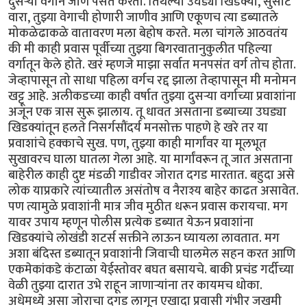
दुसऱ्या वर्गाने जाणे पसंत करतो. तिथल्या उघड्या खिडक्या, सुसाट
वारा, तुझ्या वेगाची होणारी जाणीव आणि एकूणच त्या डब्यातले
मोकळेढाकळे वातावरण मला बेहोष करते. मला चांगले आठवतंय
की मी काही प्रवास पूर्वीच्या तुझ्या बिगरवातानुकुलीत पहिल्या
वर्गातून केले होते. खरं म्हणजे माझा सर्वात मनपसंत वर्ग तोच होता.
जेव्हापासून तो साधा पहिला वर्गच रद्द झाला तेव्हापासून मी मनोमन
खट्टू आहे. अलीकडच्या काही वर्षात तुझ्या दुसऱ्या वर्गाच्या प्रवाशांना
अजून एक त्रास सुरू झालाय. तू धावत असताना डब्याच्या उघड्या
खिडक्यांतून हलते निसर्गसौंदर्य मनसोक्त पाहणे हे खरे तर या
प्रवाशांचे हक्काचे सुख. पण, तुझ्या काही मार्गांवर या मूलभूत
सुखावरच घाला घातला गेला आहे. या मार्गांवरून तू जात असताना
बाहेरील काही दुष्ट मंडळी गाडीवर जोरात दगड मारतात. बहुदा असे
लोक याप्रकारे त्यांच्यातील असंतोष व नैराश्य बाहेर काढत असावेत.
पण त्यामुळे प्रवाशांनी मात्र जीव मुठीत धरून प्रवास करायचा. मग
यावर उपाय म्हणून पोलीस प्रत्येक डब्यात येऊन प्रवाशांना
खिडक्यांचे लोखंडी शटर्स सक्तीने लाऊन घ्यायला लावतात. मग
अशा बंदिस्त डब्यातून प्रवाशांनी जिवाची घालमेल सहन करत आणि
एकमेकांकडे कंटाळा येईस्तोवर बघत बसायचे. बाकी प्रचंड गर्दीच्या
वेळी तुझ्या दारात उभे राहून जाणाऱ्यांना तर कायमच धोका.
अधेमध्ये असा जोराचा दगड लागून एखादा प्रवासी गंभीर जखमी