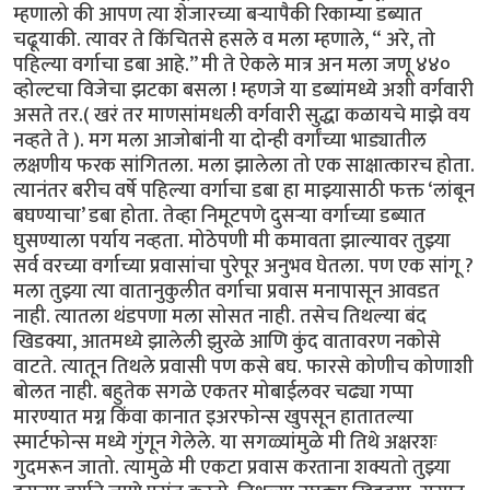
म्हणालो की आपण त्या शेजारच्या बऱ्यापैकी रिकाम्या डब्यात
चढूयाकी. त्यावर ते किंचितसे हसले व मला म्हणाले, “ अरे, तो
पहिल्या वर्गाचा डबा आहे.’’ मी ते ऐकले मात्र अन मला जणू ४४०
व्होल्टचा विजेचा झटका बसला ! म्हणजे या डब्यांमध्ये अशी वर्गवारी
असते तर.( खरं तर माणसांमधली वर्गवारी सुद्धा कळायचे माझे वय
नव्हते ते ). मग मला आजोबांनी या दोन्ही वर्गांच्या भाड्यातील
लक्षणीय फरक सांगितला. मला झालेला तो एक साक्षात्कारच होता.
त्यानंतर बरीच वर्षे पहिल्या वर्गाचा डबा हा माझ्यासाठी फक्त ‘लांबून
बघण्याचा’ डबा होता. तेव्हा निमूटपणे दुसऱ्या वर्गाच्या डब्यात
घुसण्याला पर्याय नव्हता. मोठेपणी मी कमावता झाल्यावर तुझ्या
सर्व वरच्या वर्गाच्या प्रवासांचा पुरेपूर अनुभव घेतला. पण एक सांगू ?
मला तुझ्या त्या वातानुकुलीत वर्गाचा प्रवास मनापासून आवडत
नाही. त्यातला थंडपणा मला सोसत नाही. तसेच तिथल्या बंद
खिडक्या, आतमध्ये झालेली झुरळे आणि कुंद वातावरण नकोसे
वाटते. त्यातून तिथले प्रवासी पण कसे बघ. फारसे कोणीच कोणाशी
बोलत नाही. बहुतेक सगळे एकतर मोबाईलवर चढ्या गप्पा
मारण्यात मग्न किंवा कानात इअरफोन्स खुपसून हातातल्या
स्मार्टफोन्स मध्ये गुंगून गेलेले. या सगळ्यांमुळे मी तिथे अक्षरशः
गुदमरून जातो. त्यामुळे मी एकटा प्रवास करताना शक्यतो तुझ्या