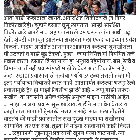
आता गाडी फलाटाला लागते. अनारक्षित तिकीटवाले (व बिगर
तिकीटवालेही) झुंडीने डब्यात घुसू लागतात. आम्ही आरक्षित
तिकीटवाले बापडे मात्र शहाण्यासारखे दम धरून त्यांना आधी चढू
देतो. शेवटी घामाघूम झालेल्या अवस्थेत मला एकदाचा डब्यात प्रवेश
मिळतो. माझ्या आरक्षित आसनावर आक्रमण केलेल्या घुसखोराला
मी उठवतो व माझे बूड टेकतो. हुश्श ! कामानिमित्त मी नियमित रेल्वे
प्रवास करतो. डब्यात शिरतानाचा हा अनुभव नेहेमीचाच. बस, रेल्वे व
विमान या तीनही प्रवासांमध्ये माझे रेल्वेवर आत्यंतिक प्रेम आहे.
जेव्हा एखाद्या प्रवासासाठी रेल्वेचा पर्याय उपलब्ध असतो तेव्हा मी
इतर पर्यायांचा विचारही करत नाही. आतापर्यंत केलेल्या भरपूर रेल्वे
प्रवासामुळे ट्रेन ही माझी प्रेयसीच झाली आहे – जणू माझी सफर-
सखीच. या प्रवासांचे अनेक भलेबुरे अनुभव माझ्या गाठीशी आहेत.
.... माझा आजचा प्रवास सुरू झालाय. गाडीने आता वेग घेतलाय.
काही तास आता मी ट्रेनमध्ये असणार आहे. आज मला तीव्रतेने
वाटतंय की माझी प्रवासातील सुख दुख्खे माझ्या या सखीलाच
सांगावित. तर एक सखे, तुझ्या नि माझ्या सहवासाचे काही किस्से
...... लहानपणी तुझ्यातून प्रवासाची खूपच मज्जा वाटायची. त्या