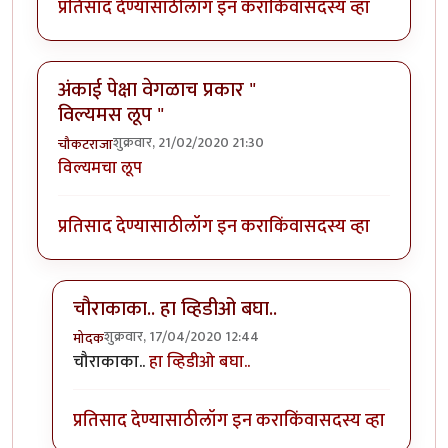
प्रतिसाद देण्यासाठी
लॉग इन करा
किंवा
सदस्य व्हा
अंकाई पेक्षा वेगळाच प्रकार "
विल्यमस लूप "
शुक्रवार, 21/02/2020 21:30
चौकटराजा
विल्यमचा लूप
प्रतिसाद देण्यासाठी
लॉग इन करा
किंवा
सदस्य व्हा
चौराकाका.. हा व्हिडीओ बघा..
शुक्रवार, 17/04/2020 12:44
मोदक
In reply to
अंकाई पेक्षा वेगळाच प्रकार " विल्यमस लूप "
by
च
चौराकाका..
हा व्हिडीओ बघा..
प्रतिसाद देण्यासाठी
लॉग इन करा
किंवा
सदस्य व्हा