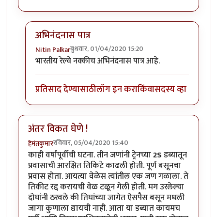
अभिनंदनास पात्र
बुधवार, 01/04/2020 15:20
Nitin Palkar
In reply to
हार्दिक अभिनंदन !
by
हेमंतकुमार
भारतीय रेल्वे नक्कीच अभिनंदनास पात्र आहे.
प्रतिसाद देण्यासाठी
लॉग इन करा
किंवा
सदस्य व्हा
अंतर विकत घेणे !
रविवार, 05/04/2020 15:40
हेमंतकुमार
काही वर्षांपूर्वीची घटना. तीन जणांनी ट्रेनच्या
2S
डब्यातून
प्रवासाची आरक्षित तिकिटे काढली होती. पूर्ण बसूनचा
प्रवास होता. आयत्या वेळेस त्यांतील एक जण गळाला. ते
तिकीट रद्द करायची वेळ टळून गेली होती. मग उरलेल्या
दोघांनी ठरवले की तिघांच्या जागेत ऐसपैस बसून मधली
जागा कुणाला द्यायची नाही. आता या डब्यात कायमच