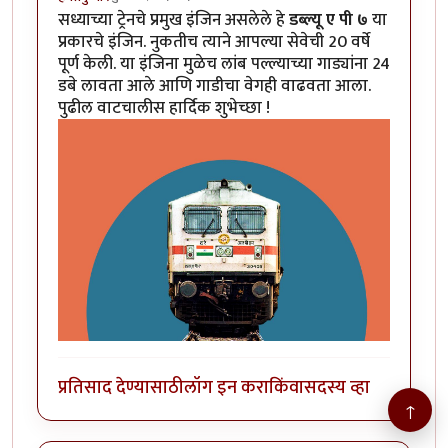
सध्याच्या ट्रेनचे प्रमुख इंजिन असलेले हे
डब्ल्यू ए पी ७
या
प्रकारचे इंजिन. नुकतीच त्याने आपल्या सेवेची 20 वर्षे
पूर्ण केली. या इंजिना मुळेच लांब पल्ल्याच्या गाड्यांना 24
डबे लावता आले आणि गाडीचा वेगही वाढवता आला.
पुढील वाटचालीस हार्दिक शुभेच्छा !
प्रतिसाद देण्यासाठी
लॉग इन करा
किंवा
सदस्य व्हा
↑