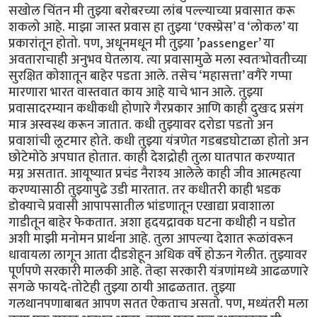
सखोल चिंतन मी तुझ्या बरोबरच्या लांब पल्ल्याच्या प्रवासात करू
शकलो आहे. माझा जास्त प्रवास हा तुझ्या ‘एक्स्प्रेस’ व ‘लोकल’ या
प्रकारांतून होतो. पण, अधूनमधून मी तुझ्या ’passenger’ या
अवताराचाही अनुभव घेतलाय. त्या प्रवासामुळे मला स्वतःभोवतीच्या
सुरक्षित कोशातून बाहेर पडता आले. तसेच ‘महासत्ता’ वगैरे गप्पा
मारणारा भारत वास्तवात काय आहे याचे भान आले. तुझ्या
प्रवासादरम्यान कधीकधी होणारे गैरप्रकार आणि काही दुखःद प्रसंग
मात्र अस्वस्थ करून जातात. कधी तुझ्यावर दरोडा पडतो अन
प्रवाशांची लूटमार होते. कधी तुझ्या यंत्रणेत गडबडघोटाळा होतो अन
छोटेमोठे अपघात होतात. काही देशद्रोही तुला घातपात करण्यात
मग्न असतात. आयूष्यात प्रचंड नैराश्य आलेले काही जीव आत्महत्या
करण्यासाठी तुझ्यापुढे उडी मारतात. तर कधीतरी काही भडक
डोक्याचे प्रवासी आपापसातील भांडणातून एखाद्या प्रवाशाला
गाडीतून बाहेर फेकतात. अशा हृदयद्रावक घटना कधीही न घडोत
अशी माझी मनोमन प्रार्थना आहे. तुला आपल्या देशात रूळांवरून
धावायला लागून आता दीडशेहून अधिक वर्षे होऊन गेलीत. तुझ्यावर
पूर्णपणे सरकारी मालकी आहे. तेव्हा सरकारी यंत्रणांमध्ये आढळणारे
सगळे फायदे-तोटेही तुझ्या ठायी आढळतात. तुझ्या
गलथानपणाबाबत आपण सतत ऐकताच असतो. पण, मध्यंतरी मला