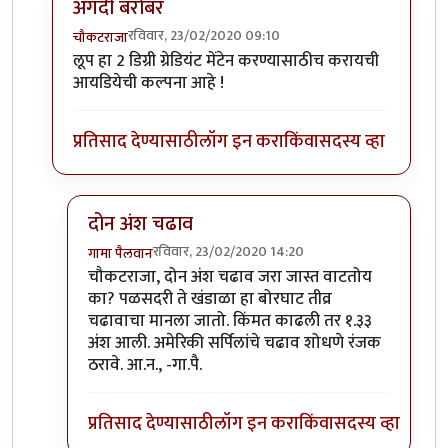
अगदी बरोबर
रविवार, 23/02/2020 09:10
चौकटराजा
In reply to
विल्यम व ग्रेट लूप
by
गामा पैलवान
लूप हा 2 डिग्री ग्रेडियंट मेंटेन करण्यासाठीच करायची
आयडियेची कल्पना आहे !
प्रतिसाद देण्यासाठी
लॉग इन करा
किंवा
सदस्य व्हा
दोन अंश चढाव
रविवार, 23/02/2020 14:20
गामा पैलवान
In reply to
अगदी बरोबर
by
चौकटराजा
चौकटराजा, दोन अंश चढाव जरा जास्त वाटतोय
का? पळसदरी ते खंडाळा हा बोरघाट तीव्र
चढावाचा मानला जातो. किंमत काढली तर १.३३
अंश आली. अमेरिकी सर्पिलांचे चढाव शोधणे रंजक
ठरावे. आ.न., -गा.पै.
प्रतिसाद देण्यासाठी
लॉग इन करा
किंवा
सदस्य व्हा