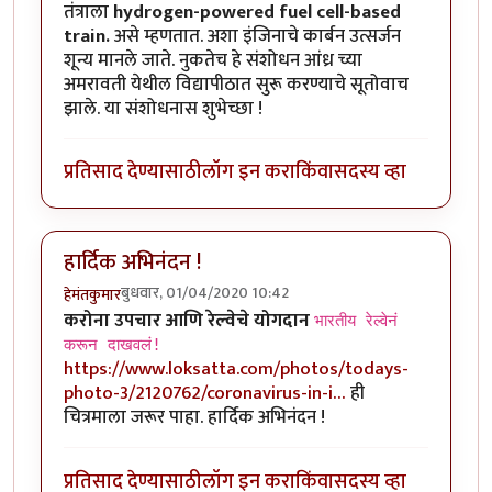
तंत्राला
hydrogen-powered fuel cell-based
train.
असे म्हणतात. अशा इंजिनाचे कार्बन उत्सर्जन
शून्य मानले जाते. नुकतेच हे संशोधन आंध्र च्या
अमरावती येथील विद्यापीठात सुरू करण्याचे सूतोवाच
झाले. या संशोधनास शुभेच्छा !
प्रतिसाद देण्यासाठी
लॉग इन करा
किंवा
सदस्य व्हा
हार्दिक अभिनंदन !
बुधवार, 01/04/2020 10:42
हेमंतकुमार
करोना उपचार आणि रेल्वेचे योगदान
भारतीय रेल्वेनं
करून दाखवलं!
https://www.loksatta.com/photos/todays-
photo-3/2120762/coronavirus-in-i…
ही
चित्रमाला जरूर पाहा. हार्दिक अभिनंदन !
प्रतिसाद देण्यासाठी
लॉग इन करा
किंवा
सदस्य व्हा