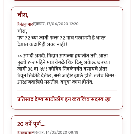
चौरा,
शुक्रवार, 17/04/2020 12:20
हेमंतकुमार
चौरा,
पण 72 च्या जागी फक्त 72 नाच परवानगी हे भारत
देशात कदापिही शक्य नाही !
>> अगदी अगदी. निदान आपल्या हयातीत तरी. आता
पुढचे १-२ महिने मात्र वेगळे चित्र दिसू शकेल. ७२च्या
जागी ३६ वा ५४ ! कोविद निवळेपर्यंत बसायचे अंतर
ठेवून तिकीटे देतील, असे जाहीर झाले होते. तसेच बिगर-
आरक्षणवालेही नसतील. बघूया काय होतंय.
प्रतिसाद देण्यासाठी
लॉग इन करा
किंवा
सदस्य व्हा
20 वर्षे पूर्ण....
गुरुवार, 14/05/2020 09:18
हेमंतकुमार