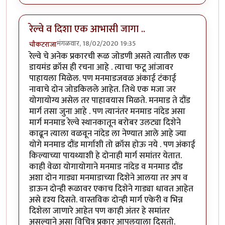
रेल्वे व दिशा एक आभासी जागा ..
मंगळवार, 18/02/2020 19:35
चौकटराजा
रेल्वे चे अनेक प्रकारची रूळ जोडणी असते त्यातील एक
डायमंड क्रॉस ही रचना आहे . त्याचा फटू आंजावर
पाहायला मिळेल. पण मनमाडजवळ अंकाई टंकाई
नावाचे दोन जोडकिलले आहेत. तिथे एक मजा जर
योगायोग्य असेल तर पाहावयास मिळते. मनमाड ते दौंड
मार्ग तसा जुना आहे . पण त्यानंतर मनमाड नांदेड असा
मार्ग मनमाड रेल्वे स्थानकातून बरोबर उलट्या दिशेने
काढून त्याला वळवून नांदेड ला नेण्यात आले आहे ज्या
योगे मनमाड दौंड मार्गाशी तो क्रॉस होऊ नये . पण अंकाई
किल्याच्या पायथ्याशी हे दोनाही मार्ग समांतर येतात.
काही वेळा योगायोगाने मनमाड नांदेड व मनमाड दौंड
अशा दोन गाड्या मनमाडाच्या दिशेने आलया तर अप व
डाऊन दोन्ही रूळावर एकाच दिशेने गाड्या धावत आहेत
असे दृश्य दिसते. वास्तविक दोन्ही मार्ग एकेरी व भिन्न
दिशेला जाणारे आहेत पण काही अंतर हे समांतर
असल्याने असा विचित्र प्रकार आपलयाला दिसतो.