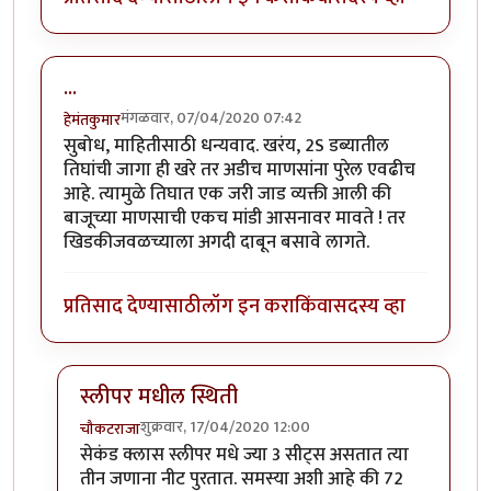
...
मंगळवार, 07/04/2020 07:42
हेमंतकुमार
सुबोध, माहितीसाठी धन्यवाद. खरंय, 2S डब्यातील
तिघांची जागा ही खरे तर अडीच माणसांना पुरेल एवढीच
आहे. त्यामुळे तिघात एक जरी जाड व्यक्ती आली की
बाजूच्या माणसाची एकच मांडी आसनावर मावते ! तर
खिडकीजवळच्याला अगदी दाबून बसावे लागते.
प्रतिसाद देण्यासाठी
लॉग इन करा
किंवा
सदस्य व्हा
स्लीपर मधील स्थिती
शुक्रवार, 17/04/2020 12:00
चौकटराजा
In reply to
...
by
हेमंतकुमार
सेकंड क्लास स्लीपर मधे ज्या 3 सीट्स असतात त्या
तीन जणाना नीट पुरतात. समस्या अशी आहे की 72