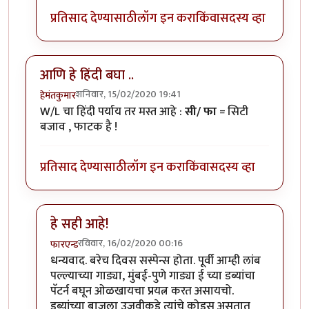
प्रतिसाद देण्यासाठी
लॉग इन करा
किंवा
सदस्य व्हा
आणि हे हिंदी बघा ..
शनिवार, 15/02/2020 19:41
हेमंतकुमार
W/L चा हिंदी पर्याय तर मस्त आहे :
सी/ फा
= सिटी
बजाव , फाटक है !
प्रतिसाद देण्यासाठी
लॉग इन करा
किंवा
सदस्य व्हा
हे सही आहे!
रविवार, 16/02/2020 00:16
फारएन्ड
In reply to
आणि हे हिंदी बघा ..
by
हेमंतकुमार
धन्यवाद. बरेच दिवस सस्पेन्स होता. पूर्वी आम्ही लांब
पल्ल्याच्या गाड्या, मुंबई-पुणे गाड्या ई च्या डब्यांचा
पॅटर्न बघून ओळखायचा प्रयत्न करत असायचो.
डब्यांच्या बाजूला उजवीकडे त्यांचे कोड्स असतात