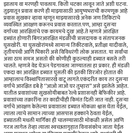
झालाय वा मरणही पावलाय. किती चटका लावून जाते अशी घटना.
तुझ्यातून प्रवास करणे ही माझ्यासाठी आयुष्यभराची करमणूक आहे
प्रवास सुखकर व्हावा म्हणून माझ्यासारखे अनेक जण तिकिटाचे
व्यवस्थित आरक्षण करूनच प्रवास करतात.पण, आम्हा दुसऱ्या
वर्गाच्या आरक्षितांचे एक कायमचे दुखः आहे.ते म्हणजे आरक्षित
डब्यांत होणारी बिगरआरक्षित मंडळींची त्रासदायक व संतापजनक
घुसखोरी. या घुसखोरांमध्ये सामान्य तिकीटवाले, प्रतीक्षा यादीवाले,
तृतीयपंथी आणि भिकारी असे विविधरंगी लोक असतात. या सर्वांचा
असा ठाम समज असतो की कोणीही कुठल्याही डब्यात बसले तरी
चालते. म्हणजे वेड घेऊन पेडगावला जाण्यातला हा प्रकार. ही मंडळी
एकदा का आरक्षित डब्यात घुसली की इतकी शिरजोर होतात की
आम्हालाच विस्थापितासारखे वाटू लागते.एकंदरीत काय तर दुसऱ्या
वर्गाचे आरक्षित डबे हे ‘’आओ जाओ घर तुम्हारा’’ असे झालेले आहेत.
यातील प्रवाशांच्या सुखसोयीबाबत रेल्वे प्रशासनही बेफिकीर आहे.
प्रवाशांच्या तक्रारींना तर काडीचीही किमंत दिली जात नाही. दुसऱ्या
वर्गाचे आरक्षण केलेल्या प्रवाशाला डब्यात मोकळा श्वास घेता येईल,
त्याला त्याचे सामान त्याच्या आसपास हक्काने ठेवता येईल,
डब्यातली मधली मार्गिका ही चालण्यासाठी मोकळी असेल आणि
गरज लागेल तेव्हा त्याला स्वच्छतागृहात विनासंकोच जाता येईल