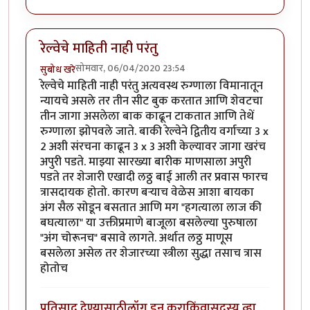
रेल्वेचे माहिती नाही परंतु
सोमवार, 06/04/2020 23:54
सुबोध खरे
रेल्वेचे माहिती नाही परंतु अत्यवस्थ रुग्णाला विमानातून
न्यायचे असले तर तीन सीट बुक करतात आणि शेवटचा
तीन जागा असलेला बाक काढून टाकतात आणि तेथें
रुग्णाला झोपवले जाते. बाकी रेल्वेने द्वितीय वर्गाच्या 3 x
2 अशी संरचना काढून 3 x 3 अशी केल्यावर जागा खरंच
अपुरी पडते. माझ्या सारख्या बारीक माणसाला अपुरी
पडते तर शेजारी एखादी लठ्ठ बाई आली तर प्रवास फारच
त्रासदायक होतो. कारण बऱ्याच वेळेस आशा बायका
अंग सैल सोडून बसतात आणि मग "हगत्याला लाज की
बघत्याला" या उक्तीप्रमाणे बाजूला बसलेल्या पुरुषाला
"अंग चोरूनच" बसावे लागते. अर्थात लठ्ठ माणूस
बसलेला असेल तर शेजारच्या स्त्रीला सुद्धा तसाच त्रास
होतोच
प्रतिसाद देण्यासाठी
लॉग इन करा
किंवा
सदस्य व्हा