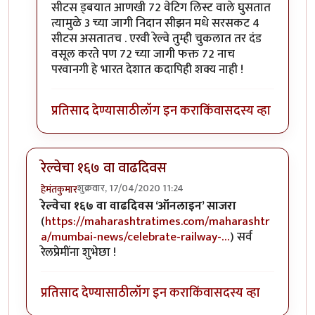
सीटस ड्बयात आणखी 72 वेटिग लिस्ट वाले घुसतात
त्यामुळे 3 च्या जागी निदान सीझन मधे सरसकट 4
सीटस असतातच . एरवी रेल्वे तुम्ही चुकलात तर दंड
वसूल करते पण 72 च्या जागी फक्त 72 नाच
परवानगी हे भारत देशात कदापिही शक्य नाही !
प्रतिसाद देण्यासाठी
लॉग इन करा
किंवा
सदस्य व्हा
रेल्वेचा १६७ वा वाढदिवस
शुक्रवार, 17/04/2020 11:24
हेमंतकुमार
रेल्वेचा १६७ वा वाढदिवस ‘ऑनलाइन’ साजरा
(
https://maharashtratimes.com/maharashtr
a/mumbai-news/celebrate-railway-…
) सर्व
रेलप्रेमींना शुभेछा !
प्रतिसाद देण्यासाठी
लॉग इन करा
किंवा
सदस्य व्हा