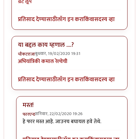
ग्रेट लूप
प्रतिसाद देण्यासाठी
लॉग इन करा
किंवा
सदस्य व्हा
या बद्दल काय म्हणाल ....?
बुधवार, 19/02/2020 19:31
चौकटराजा
अभियांत्रिकी कमाल रेल्वेची
प्रतिसाद देण्यासाठी
लॉग इन करा
किंवा
सदस्य व्हा
मस्त!
शनिवार, 22/02/2020 19:26
फारएन्ड
In reply to
या बद्दल काय म्हणाल ....?
by
चौकटराजा
हे फार मस्त आहे. जाउनच बघायल हवे तेथे.