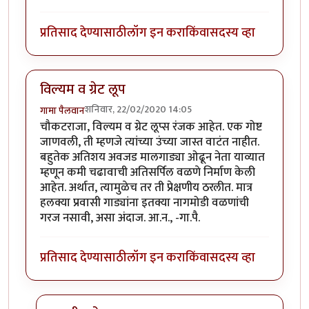
प्रतिसाद देण्यासाठी
लॉग इन करा
किंवा
सदस्य व्हा
विल्यम व ग्रेट लूप
शनिवार, 22/02/2020 14:05
गामा पैलवान
चौकटराजा, विल्यम व ग्रेट लूप्स रंजक आहेत. एक गोष्ट
जाणवली, ती म्हणजे त्यांच्या उंच्या जास्त वाटंत नाहीत.
बहुतेक अतिशय अवजड मालगाड्या ओढून नेता याव्यात
म्हणून कमी चढावाची अतिसर्पिल वळणे निर्माण केली
आहेत. अर्थात, त्यामुळेच तर ती प्रेक्षणीय ठरलीत. मात्र
हलक्या प्रवासी गाड्यांना इतक्या नागमोडी वळणांची
गरज नसावी, असा अंदाज. आ.न., -गा.पै.
प्रतिसाद देण्यासाठी
लॉग इन करा
किंवा
सदस्य व्हा