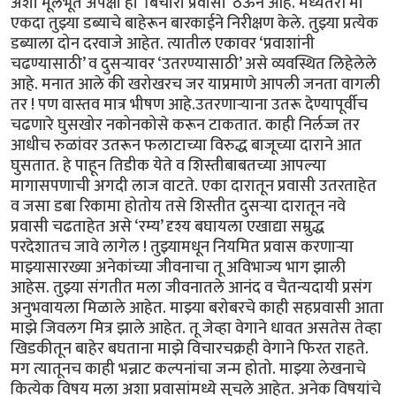
अशा मूलभूत अपेक्षा हा ‘बिचारा प्रवासी’ ठेऊन आहे. मध्यंतरी मी
एकदा तुझ्या डब्याचे बाहेरून बारकाईने निरीक्षण केले. तुझ्या प्रत्येक
डब्याला दोन दरवाजे आहेत. त्यातील एकावर ‘प्रवाशांनी
चढण्यासाठी’ व दुसऱ्यावर ‘उतरण्यासाठी’ असे व्यवस्थित लिहेलेले
आहे. मनात आले की खरोखरच जर याप्रमाणे आपली जनता वागली
तर ! पण वास्तव मात्र भीषण आहे.उतरणाऱ्याना उतरू देण्यापूर्वीच
चढणारे घुसखोर नकोनकोसे करून टाकतात. काही निर्लज्ज तर
आधीच रुळांवर उतरून फलाटाच्या विरुद्ध बाजूच्या दाराने आत
घुसतात. हे पाहून तिडीक येते व शिस्तीबाबतच्या आपल्या
मागासपणाची अगदी लाज वाटते. एका दारातून प्रवासी उतरताहेत
व जसा डबा रिकामा होतोय तसे शिस्तीत दुसऱ्या दारातून नवे
प्रवासी चढताहेत असे ‘रम्य’ दृश्य बघायला एखाद्या सम्रुद्ध
परदेशातच जावे लागेल ! तुझ्यामधून नियमित प्रवास करणाऱ्या
माझ्यासारख्या अनेकांच्या जीवनाचा तू अविभाज्य भाग झाली
आहेस. तुझ्या संगतीत मला जीवनातले आनंद व चैतन्यदायी प्रसंग
अनुभवायला मिळाले आहेत. माझ्या बरोबरचे काही सहप्रवासी आता
माझे जिवलग मित्र झाले आहेत. तू जेव्हा वेगाने धावत असतेस तेव्हा
खिडकीतून बाहेर बघताना माझे विचारचक्रही वेगाने फिरत राहते.
मग त्यातूनच काही भन्नाट कल्पनांचा जन्म होतो. माझ्या लेखनाचे
कित्येक विषय मला अशा प्रवासांमध्ये सुचले आहेत. अनेक विषयांचे