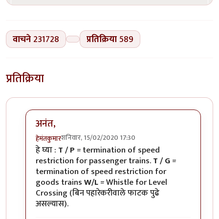
वाचने
231728
प्रतिक्रिया
589
प्रतिक्रिया
अनंत,
शनिवार, 15/02/2020 17:30
हेमंतकुमार
In reply to
रेल्वे रुळांच्या
by
अनन्त्_यात्री
हे घ्या :
T / P
= termination of speed
restriction for passenger trains.
T / G
=
termination of speed restriction for
goods trains
W/L
= Whistle for Level
Crossing (बिन पहारेकरीवाले फाटक पुढे
असल्यास).