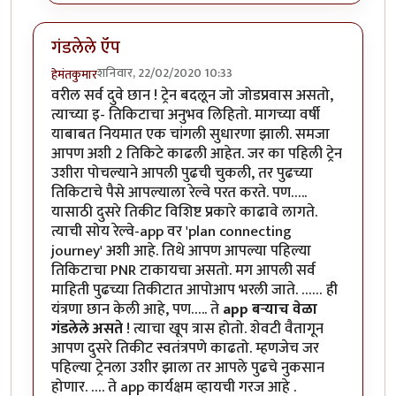
गंडलेले ऍप
शनिवार, 22/02/2020 10:33
हेमंतकुमार
वरील सर्व दुवे छान ! ट्रेन बदलून जो जोडप्रवास असतो,
त्याच्या इ- तिकिटाचा अनुभव लिहितो. मागच्या वर्षी
याबाबत नियमात एक चांगली सुधारणा झाली. समजा
आपण अशी 2 तिकिटे काढली आहेत. जर का पहिली ट्रेन
उशीरा पोचल्याने आपली पुढची चुकली, तर पुढच्या
तिकिटाचे पैसे आपल्याला रेल्वे परत करते. पण…..
यासाठी दुसरे तिकीट विशिष्ट प्रकारे काढावे लागते.
त्याची सोय रेल्वे-app वर 'plan connecting
journey' अशी आहे. तिथे आपण आपल्या पहिल्या
तिकिटाचा PNR टाकायचा असतो. मग आपली सर्व
माहिती पुढच्या तिकीटात आपोआप भरली जाते. …… ही
यंत्रणा छान केली आहे, पण….. ते
app बऱ्याच वेळा
गंडलेले असते
! त्याचा खूप त्रास होतो. शेवटी वैतागून
आपण दुसरे तिकीट स्वतंत्रपणे काढतो. म्हणजेच जर
पहिल्या ट्रेनला उशीर झाला तर आपले पुढचे नुकसान
होणार. …. ते app कार्यक्षम व्हायची गरज आहे .