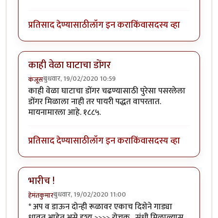
प्रतिसाद देण्यासाठी
लॉग इन करा
किंवा
सदस्य व्हा
काही वेळा घाटाचा डोंगर
बुधवार, 19/02/2020 10:59
कंजूस
काही वेळा घाटाचा डोंगर चढण्यासाठी पुरेसा पसरलेला
डोंगर मिळाला नाही तर पायरी पद्धत वापरतात.
मायनामारला आहे. १८८५.
प्रतिसाद देण्यासाठी
लॉग इन करा
किंवा
सदस्य व्हा
भारीच !
बुधवार, 19/02/2020 11:00
हेमंतकुमार
* अप व डाऊन दोन्ही रूळावर एकाच दिशेने गाड्या
धावत आहेत असे दृश्य >>>> रोचक . संधी मिळाल्यास