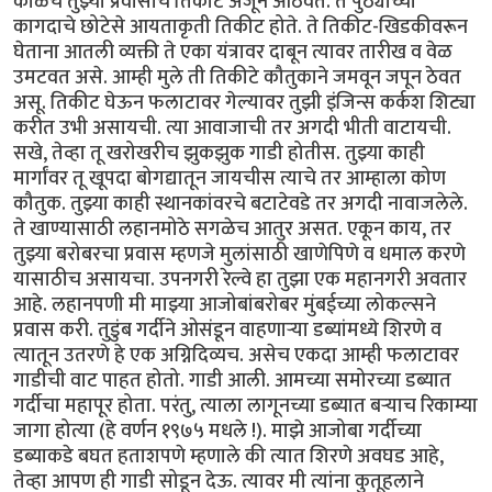
काळचे तुझ्या प्रवासाचे तिकीट अजून आठवते. ते पुठ्याच्या
कागदाचे छोटेसे आयताकृती तिकीट होते. ते तिकीट-खिडकीवरून
घेताना आतली व्यक्ती ते एका यंत्रावर दाबून त्यावर तारीख व वेळ
उमटवत असे. आम्ही मुले ती तिकीटे कौतुकाने जमवून जपून ठेवत
असू. तिकीट घेऊन फलाटावर गेल्यावर तुझी इंजिन्स कर्कश शिट्या
करीत उभी असायची. त्या आवाजाची तर अगदी भीती वाटायची.
सखे, तेव्हा तू खरोखरीच झुकझुक गाडी होतीस. तुझ्या काही
मार्गांवर तू खूपदा बोगद्यातून जायचीस त्याचे तर आम्हाला कोण
कौतुक. तुझ्या काही स्थानकांवरचे बटाटेवडे तर अगदी नावाजलेले.
ते खाण्यासाठी लहानमोठे सगळेच आतुर असत. एकून काय, तर
तुझ्या बरोबरचा प्रवास म्हणजे मुलांसाठी खाणेपिणे व धमाल करणे
यासाठीच असायचा. उपनगरी रेल्वे हा तुझा एक महानगरी अवतार
आहे. लहानपणी मी माझ्या आजोबांबरोबर मुंबईच्या लोकल्सने
प्रवास करी. तुडुंब गर्दीने ओसंडून वाहणाऱ्या डब्यांमध्ये शिरणे व
त्यातून उतरणे हे एक अग्निदिव्यच. असेच एकदा आम्ही फलाटावर
गाडीची वाट पाहत होतो. गाडी आली. आमच्या समोरच्या डब्यात
गर्दीचा महापूर होता. परंतु, त्याला लागूनच्या डब्यात बऱ्याच रिकाम्या
जागा होत्या (हे वर्णन १९७५ मधले !). माझे आजोबा गर्दीच्या
डब्याकडे बघत हताशपणे म्हणाले की त्यात शिरणे अवघड आहे,
तेव्हा आपण ही गाडी सोडून देऊ. त्यावर मी त्यांना कुतूहलाने