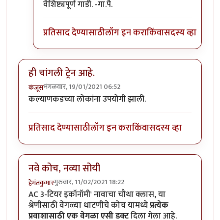
वैशिष्ट्यपूर्ण गाडी. -गा.पै.
प्रतिसाद देण्यासाठी
लॉग इन करा
किंवा
सदस्य व्हा
ही चांगली ट्रेन आहे.
मंगळवार, 19/01/2021 06:52
कंजूस
कल्याणकडच्या लोकांना उपयोगी झाली.
प्रतिसाद देण्यासाठी
लॉग इन करा
किंवा
सदस्य व्हा
नवे कोच, नव्या सोयी
गुरुवार, 11/02/2021 18:22
हेमंतकुमार
AC 3-टियर इकॉनॉमी' नावाचा चौथा क्लास, या
श्रेणीसाठी वेगळ्या धाटणीचे कोच यामध्ये
प्रत्येक
प्रवाशासाठी एक वेगळा एसी डक्ट
दिला गेला आहे.