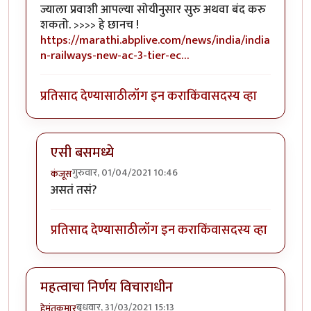
ज्याला प्रवाशी आपल्या सोयीनुसार सुरु अथवा बंद करु
शकतो. >>>> हे छानच !
https://marathi.abplive.com/news/india/india
n-railways-new-ac-3-tier-ec…
प्रतिसाद देण्यासाठी
लॉग इन करा
किंवा
सदस्य व्हा
एसी बसमध्ये
गुरुवार, 01/04/2021 10:46
कंजूस
In reply to
नवे कोच, नव्या सोयी
by
हेमंतकुमार
असतं तसं?
प्रतिसाद देण्यासाठी
लॉग इन करा
किंवा
सदस्य व्हा
महत्वाचा निर्णय विचाराधीन
बुधवार, 31/03/2021 15:13
हेमंतकुमार