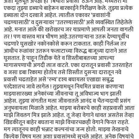
अशा मूलभूत अपेक्षा हा ‘बिचारा प्रवासी’ ठेऊन आहे. मध्यंतरी मी
एकदा तुझ्या डब्याचे बाहेरून बारकाईने निरीक्षण केले. तुझ्या प्रत्येक
डब्याला दोन दरवाजे आहेत. त्यातील एकावर ‘प्रवाशांनी
चढण्यासाठी’ व दुसऱ्यावर ‘उतरण्यासाठी’ असे व्यवस्थित लिहेलेले
आहे. मनात आले की खरोखरच जर याप्रमाणे आपली जनता वागली
तर ! पण वास्तव मात्र भीषण आहे.उतरणाऱ्याना उतरू देण्यापूर्वीच
चढणारे घुसखोर नकोनकोसे करून टाकतात. काही निर्लज्ज तर
आधीच रुळांवर उतरून फलाटाच्या विरुद्ध बाजूच्या दाराने आत
घुसतात. हे पाहून तिडीक येते व शिस्तीबाबतच्या आपल्या
मागासपणाची अगदी लाज वाटते. एका दारातून प्रवासी उतरताहेत
व जसा डबा रिकामा होतोय तसे शिस्तीत दुसऱ्या दारातून नवे
प्रवासी चढताहेत असे ‘रम्य’ दृश्य बघायला एखाद्या सम्रुद्ध
परदेशातच जावे लागेल ! तुझ्यामधून नियमित प्रवास करणाऱ्या
माझ्यासारख्या अनेकांच्या जीवनाचा तू अविभाज्य भाग झाली
आहेस. तुझ्या संगतीत मला जीवनातले आनंद व चैतन्यदायी प्रसंग
अनुभवायला मिळाले आहेत. माझ्या बरोबरचे काही सहप्रवासी आता
माझे जिवलग मित्र झाले आहेत. तू जेव्हा वेगाने धावत असतेस तेव्हा
खिडकीतून बाहेर बघताना माझे विचारचक्रही वेगाने फिरत राहते.
मग त्यातूनच काही भन्नाट कल्पनांचा जन्म होतो. माझ्या लेखनाचे
कित्येक विषय मला अशा प्रवासांमध्ये सुचले आहेत. अनेक विषयांचे