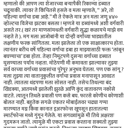
म्हणालो की आपण त्या शेजारच्या बऱ्यापैकी रिकाम्या डब्यात
चढूयाकी. त्यावर ते किंचितसे हसले व मला म्हणाले, “ अरे, तो
पहिल्या वर्गाचा डबा आहे.’’ मी ते ऐकले मात्र अन मला जणू ४४०
व्होल्टचा विजेचा झटका बसला ! म्हणजे या डब्यांमध्ये अशी वर्गवारी
असते तर.( खरं तर माणसांमधली वर्गवारी सुद्धा कळायचे माझे वय
नव्हते ते ). मग मला आजोबांनी या दोन्ही वर्गांच्या भाड्यातील
लक्षणीय फरक सांगितला. मला झालेला तो एक साक्षात्कारच होता.
त्यानंतर बरीच वर्षे पहिल्या वर्गाचा डबा हा माझ्यासाठी फक्त ‘लांबून
बघण्याचा’ डबा होता. तेव्हा निमूटपणे दुसऱ्या वर्गाच्या डब्यात
घुसण्याला पर्याय नव्हता. मोठेपणी मी कमावता झाल्यावर तुझ्या
सर्व वरच्या वर्गाच्या प्रवासांचा पुरेपूर अनुभव घेतला. पण एक सांगू ?
मला तुझ्या त्या वातानुकुलीत वर्गाचा प्रवास मनापासून आवडत
नाही. त्यातला थंडपणा मला सोसत नाही. तसेच तिथल्या बंद
खिडक्या, आतमध्ये झालेली झुरळे आणि कुंद वातावरण नकोसे
वाटते. त्यातून तिथले प्रवासी पण कसे बघ. फारसे कोणीच कोणाशी
बोलत नाही. बहुतेक सगळे एकतर मोबाईलवर चढ्या गप्पा
मारण्यात मग्न किंवा कानात इअरफोन्स खुपसून हातातल्या
स्मार्टफोन्स मध्ये गुंगून गेलेले. या सगळ्यांमुळे मी तिथे अक्षरशः
गुदमरून जातो. त्यामुळे मी एकटा प्रवास करताना शक्यतो तुझ्या