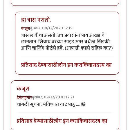
हा त्रास नसतो.
बुधवार, 09/12/2020 12:19
कंजूस
In reply to
SL बर्थ सुखकारक !
by
हेमंतकुमार
त्रास लांबीचा असतो. उंच प्रवाशांना पाय आखडावे
लागतात. शिवाय वरच्या साइड अपर बर्थला खिडकी
आणि चार्जिंग पोर्टही हवे. (आणखी काही राहिलं का?)
प्रतिसाद देण्यासाठी
लॉग इन करा
किंवा
सदस्य व्हा
कंजूस
बुधवार, 09/12/2020 12:23
हेमंतकुमार
चांगली सूचना. भविष्यात वाट पाहू .... 😀
प्रतिसाद देण्यासाठी
लॉग इन करा
किंवा
सदस्य व्हा