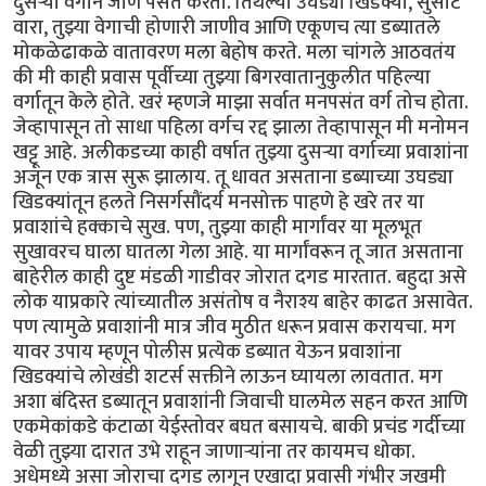
दुसऱ्या वर्गाने जाणे पसंत करतो. तिथल्या उघड्या खिडक्या, सुसाट
वारा, तुझ्या वेगाची होणारी जाणीव आणि एकूणच त्या डब्यातले
मोकळेढाकळे वातावरण मला बेहोष करते. मला चांगले आठवतंय
की मी काही प्रवास पूर्वीच्या तुझ्या बिगरवातानुकुलीत पहिल्या
वर्गातून केले होते. खरं म्हणजे माझा सर्वात मनपसंत वर्ग तोच होता.
जेव्हापासून तो साधा पहिला वर्गच रद्द झाला तेव्हापासून मी मनोमन
खट्टू आहे. अलीकडच्या काही वर्षात तुझ्या दुसऱ्या वर्गाच्या प्रवाशांना
अजून एक त्रास सुरू झालाय. तू धावत असताना डब्याच्या उघड्या
खिडक्यांतून हलते निसर्गसौंदर्य मनसोक्त पाहणे हे खरे तर या
प्रवाशांचे हक्काचे सुख. पण, तुझ्या काही मार्गांवर या मूलभूत
सुखावरच घाला घातला गेला आहे. या मार्गांवरून तू जात असताना
बाहेरील काही दुष्ट मंडळी गाडीवर जोरात दगड मारतात. बहुदा असे
लोक याप्रकारे त्यांच्यातील असंतोष व नैराश्य बाहेर काढत असावेत.
पण त्यामुळे प्रवाशांनी मात्र जीव मुठीत धरून प्रवास करायचा. मग
यावर उपाय म्हणून पोलीस प्रत्येक डब्यात येऊन प्रवाशांना
खिडक्यांचे लोखंडी शटर्स सक्तीने लाऊन घ्यायला लावतात. मग
अशा बंदिस्त डब्यातून प्रवाशांनी जिवाची घालमेल सहन करत आणि
एकमेकांकडे कंटाळा येईस्तोवर बघत बसायचे. बाकी प्रचंड गर्दीच्या
वेळी तुझ्या दारात उभे राहून जाणाऱ्यांना तर कायमच धोका.
अधेमध्ये असा जोराचा दगड लागून एखादा प्रवासी गंभीर जखमी