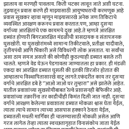
झालाय वा मरणही पावलाय. किती चटका लावून जाते अशी घटना.
तुझ्यातून प्रवास करणे ही माझ्यासाठी आयुष्यभराची करमणूक आहे
प्रवास सुखकर व्हावा म्हणून माझ्यासारखे अनेक जण तिकिटाचे
व्यवस्थित आरक्षण करूनच प्रवास करतात.पण, आम्हा दुसऱ्या
वर्गाच्या आरक्षितांचे एक कायमचे दुखः आहे.ते म्हणजे आरक्षित
डब्यांत होणारी बिगरआरक्षित मंडळींची त्रासदायक व संतापजनक
घुसखोरी. या घुसखोरांमध्ये सामान्य तिकीटवाले, प्रतीक्षा यादीवाले,
तृतीयपंथी आणि भिकारी असे विविधरंगी लोक असतात. या सर्वांचा
असा ठाम समज असतो की कोणीही कुठल्याही डब्यात बसले तरी
चालते. म्हणजे वेड घेऊन पेडगावला जाण्यातला हा प्रकार. ही मंडळी
एकदा का आरक्षित डब्यात घुसली की इतकी शिरजोर होतात की
आम्हालाच विस्थापितासारखे वाटू लागते.एकंदरीत काय तर दुसऱ्या
वर्गाचे आरक्षित डबे हे ‘’आओ जाओ घर तुम्हारा’’ असे झालेले आहेत.
यातील प्रवाशांच्या सुखसोयीबाबत रेल्वे प्रशासनही बेफिकीर आहे.
प्रवाशांच्या तक्रारींना तर काडीचीही किमंत दिली जात नाही. दुसऱ्या
वर्गाचे आरक्षण केलेल्या प्रवाशाला डब्यात मोकळा श्वास घेता येईल,
त्याला त्याचे सामान त्याच्या आसपास हक्काने ठेवता येईल,
डब्यातली मधली मार्गिका ही चालण्यासाठी मोकळी असेल आणि
गरज लागेल तेव्हा त्याला स्वच्छतागृहात विनासंकोच जाता येईल