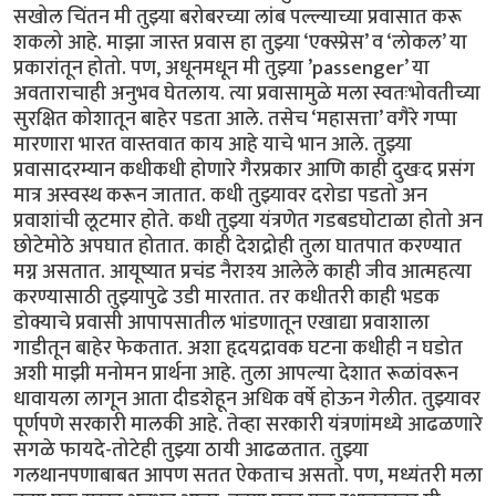
सखोल चिंतन मी तुझ्या बरोबरच्या लांब पल्ल्याच्या प्रवासात करू
शकलो आहे. माझा जास्त प्रवास हा तुझ्या ‘एक्स्प्रेस’ व ‘लोकल’ या
प्रकारांतून होतो. पण, अधूनमधून मी तुझ्या ’passenger’ या
अवताराचाही अनुभव घेतलाय. त्या प्रवासामुळे मला स्वतःभोवतीच्या
सुरक्षित कोशातून बाहेर पडता आले. तसेच ‘महासत्ता’ वगैरे गप्पा
मारणारा भारत वास्तवात काय आहे याचे भान आले. तुझ्या
प्रवासादरम्यान कधीकधी होणारे गैरप्रकार आणि काही दुखःद प्रसंग
मात्र अस्वस्थ करून जातात. कधी तुझ्यावर दरोडा पडतो अन
प्रवाशांची लूटमार होते. कधी तुझ्या यंत्रणेत गडबडघोटाळा होतो अन
छोटेमोठे अपघात होतात. काही देशद्रोही तुला घातपात करण्यात
मग्न असतात. आयूष्यात प्रचंड नैराश्य आलेले काही जीव आत्महत्या
करण्यासाठी तुझ्यापुढे उडी मारतात. तर कधीतरी काही भडक
डोक्याचे प्रवासी आपापसातील भांडणातून एखाद्या प्रवाशाला
गाडीतून बाहेर फेकतात. अशा हृदयद्रावक घटना कधीही न घडोत
अशी माझी मनोमन प्रार्थना आहे. तुला आपल्या देशात रूळांवरून
धावायला लागून आता दीडशेहून अधिक वर्षे होऊन गेलीत. तुझ्यावर
पूर्णपणे सरकारी मालकी आहे. तेव्हा सरकारी यंत्रणांमध्ये आढळणारे
सगळे फायदे-तोटेही तुझ्या ठायी आढळतात. तुझ्या
गलथानपणाबाबत आपण सतत ऐकताच असतो. पण, मध्यंतरी मला