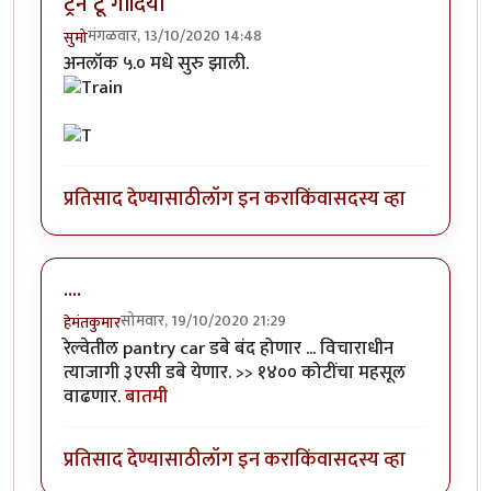
ट्रेन टू गोंदिया
मंगळवार, 13/10/2020 14:48
सुमो
अनलॉक ५.० मधे सुरु झाली.
प्रतिसाद देण्यासाठी
लॉग इन करा
किंवा
सदस्य व्हा
....
सोमवार, 19/10/2020 21:29
हेमंतकुमार
रेल्वेतील pantry car डबे बंद होणार ... विचाराधीन
त्याजागी ३एसी डबे येणार. >> १४०० कोटींचा महसूल
वाढणार.
बातमी
प्रतिसाद देण्यासाठी
लॉग इन करा
किंवा
सदस्य व्हा