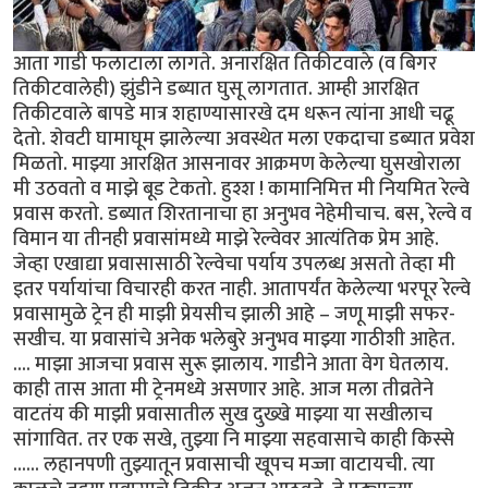
आता गाडी फलाटाला लागते. अनारक्षित तिकीटवाले (व बिगर
तिकीटवालेही) झुंडीने डब्यात घुसू लागतात. आम्ही आरक्षित
तिकीटवाले बापडे मात्र शहाण्यासारखे दम धरून त्यांना आधी चढू
देतो. शेवटी घामाघूम झालेल्या अवस्थेत मला एकदाचा डब्यात प्रवेश
मिळतो. माझ्या आरक्षित आसनावर आक्रमण केलेल्या घुसखोराला
मी उठवतो व माझे बूड टेकतो. हुश्श ! कामानिमित्त मी नियमित रेल्वे
प्रवास करतो. डब्यात शिरतानाचा हा अनुभव नेहेमीचाच. बस, रेल्वे व
विमान या तीनही प्रवासांमध्ये माझे रेल्वेवर आत्यंतिक प्रेम आहे.
जेव्हा एखाद्या प्रवासासाठी रेल्वेचा पर्याय उपलब्ध असतो तेव्हा मी
इतर पर्यायांचा विचारही करत नाही. आतापर्यंत केलेल्या भरपूर रेल्वे
प्रवासामुळे ट्रेन ही माझी प्रेयसीच झाली आहे – जणू माझी सफर-
सखीच. या प्रवासांचे अनेक भलेबुरे अनुभव माझ्या गाठीशी आहेत.
.... माझा आजचा प्रवास सुरू झालाय. गाडीने आता वेग घेतलाय.
काही तास आता मी ट्रेनमध्ये असणार आहे. आज मला तीव्रतेने
वाटतंय की माझी प्रवासातील सुख दुख्खे माझ्या या सखीलाच
सांगावित. तर एक सखे, तुझ्या नि माझ्या सहवासाचे काही किस्से
...... लहानपणी तुझ्यातून प्रवासाची खूपच मज्जा वाटायची. त्या