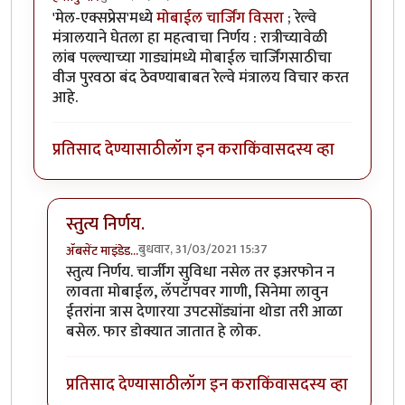
'मेल-एक्सप्रेस'मध्ये
मोबाईल चार्जिंग विसरा
; रेल्वे
मंत्रालयाने घेतला हा महत्वाचा निर्णय : रात्रीच्यावेळी
लांब पल्ल्याच्या गाड्यांमध्ये मोबाईल चार्जिंगसाठीचा
वीज पुरवठा बंद ठेवण्याबाबत रेल्वे मंत्रालय विचार करत
आहे.
प्रतिसाद देण्यासाठी
लॉग इन करा
किंवा
सदस्य व्हा
स्तुत्य निर्णय.
बुधवार, 31/03/2021 15:37
ॲबसेंट माइंडेड…
In reply to
महत्वाचा निर्णय विचाराधीन
by
हेमंतकुमार
स्तुत्य निर्णय. चार्जींग सुविधा नसेल तर इअरफोन न
लावता मोबाईल, लॅपटॅापवर गाणी, सिनेमा लावुन
ईतरांना त्रास देणारया उपटसोंड्यांना थोडा तरी आळा
बसेल. फार डोक्यात जातात हे लोक.
प्रतिसाद देण्यासाठी
लॉग इन करा
किंवा
सदस्य व्हा