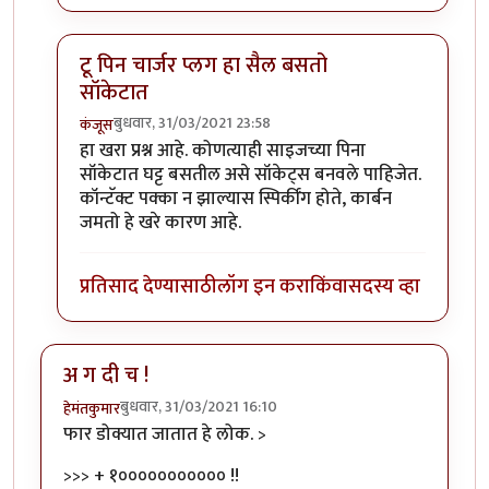
टू पिन चार्जर प्लग हा सैल बसतो
सॉकेटात
बुधवार, 31/03/2021 23:58
कंजूस
In reply to
महत्वाचा निर्णय विचाराधीन
by
हेमंतकुमार
हा खरा प्रश्न आहे. कोणत्याही साइजच्या पिना
सॉकेटात घट्ट बसतील असे सॉकेट्स बनवले पाहिजेत.
कॉन्टॅक्ट पक्का न झाल्यास स्पिर्कींग होते, कार्बन
जमतो हे खरे कारण आहे.
प्रतिसाद देण्यासाठी
लॉग इन करा
किंवा
सदस्य व्हा
अ ग दी च !
बुधवार, 31/03/2021 16:10
हेमंतकुमार
फार डोक्यात जातात हे लोक. >
>>> + १००००००००००० !!