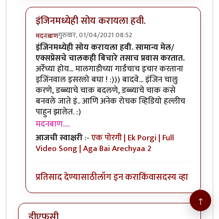
इंजिनमध्येही सोय करायला हवी.
गुरुवार, 01/04/2021 08:52
मदनबाण
In reply to
म बा
by
हेमंतकुमार
इंजिनमध्येही सोय करायला हवी. सामान्य मेल/
एक्सप्रेसचे चालकही बिचारे तसाच प्रवास करतात.
अर्रेच्या होय... मालगाडीच्या गार्डचाच इचार करताना
इजिंनवाल इसरलो बघा ! :))) बादवे... इंजिन चालु
करणे, डब्ब्याचे चाक बदलणे, डब्ब्याचे चाक कसे
बनवले जाते इं.. आणि अनेक रोचक व्हिडियो हल्लीच
पाहुन झालेत. :)
मदनबाण.....
आजची स्वाक्षरी
:-
एक पोरगी | Ek Porgi | Full
Video Song | Aga Bai Arechyaa 2
प्रतिसाद देण्यासाठी
लॉग इन करा
किंवा
सदस्य व्हा
↑
डीएफसी