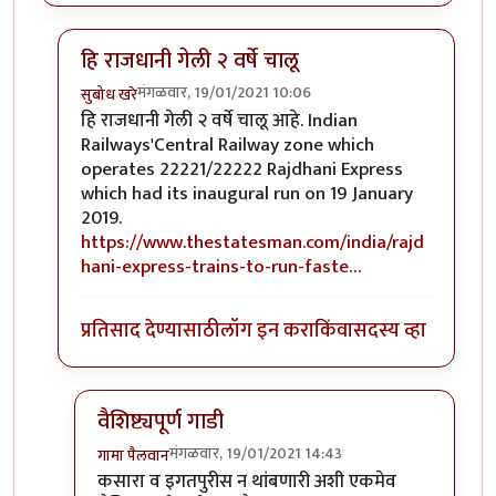
हि राजधानी गेली २ वर्षे चालू
मंगळवार, 19/01/2021 10:06
सुबोध खरे
In reply to
राजधानी...
by
हेमंतकुमार
हि राजधानी गेली २ वर्षे चालू आहे. Indian
Railways'Central Railway zone which
operates 22221/22222 Rajdhani Express
which had its inaugural run on 19 January
2019.
https://www.thestatesman.com/india/rajd
hani-express-trains-to-run-faste…
प्रतिसाद देण्यासाठी
लॉग इन करा
किंवा
सदस्य व्हा
वैशिष्ट्यपूर्ण गाडी
मंगळवार, 19/01/2021 14:43
गामा पैलवान
In reply to
हि राजधानी गेली २ वर्षे चालू
by
सुबोध खरे
कसारा व इगतपुरीस न थांबणारी अशी एकमेव