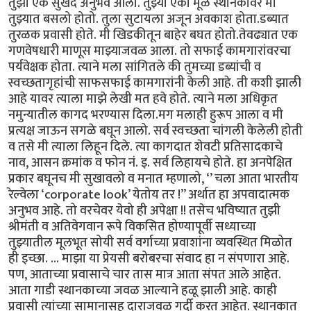
तुझा एक सुखद अनुभव आला. तुझ्या एका मूळ स्थानकावर मी
तुझ्यात बसलो होतो. तुला सुटायला अजून अवकाश होता.डब्यात
तुरळक प्रवासी होते. मी खिडकीतून बाहेर बघत होतो.तेवढ्यात एक
गणवेषधारी माणूस माझ्याजवळ आला. तो सफाई कामगारांवरचा
पर्यवेक्षक होता. त्याने मला सांगितले की तुमच्या डब्यांची व
स्वच्छतागृहांची साफसफाई कामगारांनी केली आहे. ती कशी झाली
आहे यावर त्याला माझे लेखी मत हवे होते. त्याने मला अधिकृत
नमुन्यातील कागद भरण्यास दिला.मग मलाही हुरूप आला व मी
प्रत्यक्ष जाऊन सगळे बघून आलो. सर्व स्वच्छता चांगली केलेली होती
व तसे मी त्याला लिहून दिले. त्या कागदात शेवटी प्रतिसादकाचे
नाव, आसन क्रमांक व फोन नं. इ. सर्व लिहायचे होते. हा अनपेक्षित
प्रकार बघूनच मी सुखावलो व मनात म्हणालो, ‘’ चला आता भारतीय
रेल्वेला ‘corporate look’ येतोय तर !” अर्थात हा अपवादात्मक
अनुभव आहे. तो वरचेवर येवो ही अपेक्षा !! तसेच भविष्यात तुझी
श्रीमंती व अतिवेगवान रूपे विकसित होण्यापूर्वी सध्याच्या
तुझ्यातील मूलभूत सोयी सर्व वर्गाच्या प्रवाशांना व्यवस्थित मिळोत
ही इच्छा. ... माझा या प्रेयसी बरोबरचा संवाद हा न संपणारा आहे.
पण, आताच्या प्रवासाचे चार तास मात्र आता संपत आले आहेत.
आता गाडी स्थानकाच्या जवळ आल्याने हळू झाली आहे. काही
प्रवासी त्यांच्या सामानासह दाराजवळ गर्दी करत आहेत. स्थानकात