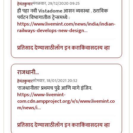
मंगळवार, 29/12/2020 09:25
हेमंतकुमार
ही पहा नवी Vistadome आसन व्यवस्था . ठराविक
पर्यटन विभागातील ट्रेन्समध्ये :
https://www.livemint.com/news/india/indian-
railways-develops-new-design…
प्रतिसाद देण्यासाठी
लॉग इन करा
किंवा
सदस्य व्हा
राजधानी...
सोमवार, 18/01/2021 20:52
हेमंतकुमार
'राजधानीला' प्रथमच पुढे आणि मागे इंजिन.
https://www-livemint-
com.cdn.ampproject.org/v/s/www.livemint.co
m/news/i…
प्रतिसाद देण्यासाठी
लॉग इन करा
किंवा
सदस्य व्हा