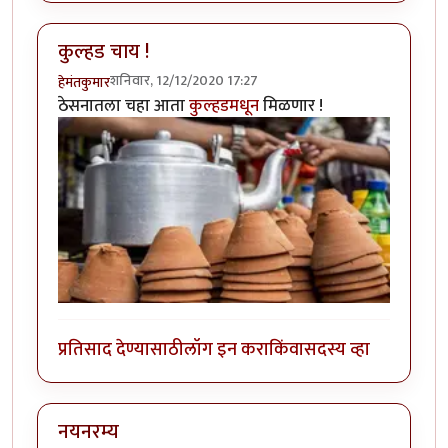
कुल्हड चाय !
शनिवार, 12/12/2020 17:27
हेमंतकुमार
ठेसनातला चहा आता
कुल्हडमधून
मिळणार !
प्रतिसाद देण्यासाठी
लॉग इन करा
किंवा
सदस्य व्हा
नयनरम्य