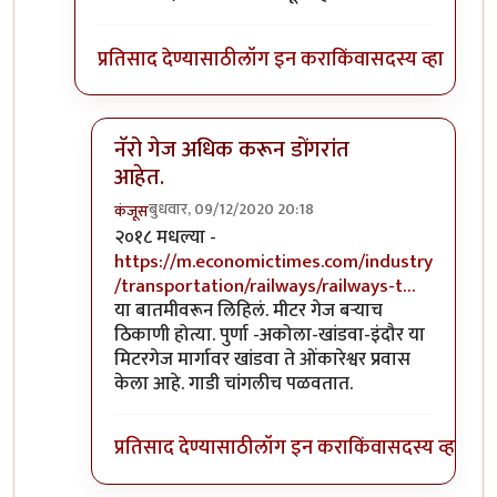
प्रतिसाद देण्यासाठी
लॉग इन करा
किंवा
सदस्य व्हा
नॅरो गेज अधिक करून डोंगरांत
आहेत.
बुधवार, 09/12/2020 20:18
कंजूस
In reply to
माथेरान ची गाडी नॅरोगेज ची
by
सुबोध खरे
२०१८ मधल्या -
https://m.economictimes.com/industry
/transportation/railways/railways-t…
या बातमीवरून लिहिलं. मीटर गेज बऱ्याच
ठिकाणी होत्या. पुर्णा -अकोला-खांडवा-इंदौर या
मिटरगेज मार्गावर खांडवा ते ओंकारेश्वर प्रवास
केला आहे. गाडी चांगलीच पळवतात.
प्रतिसाद देण्यासाठी
लॉग इन करा
किंवा
सदस्य व्हा