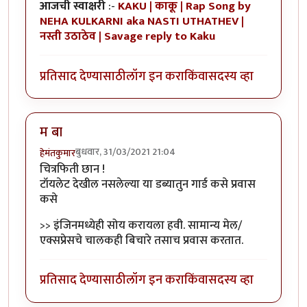
आजची स्वाक्षरी
:-
KAKU | काकू | Rap Song by
NEHA KULKARNI aka NASTI UTHATHEV |
नस्ती उठाठेव | Savage reply to Kaku
प्रतिसाद देण्यासाठी
लॉग इन करा
किंवा
सदस्य व्हा
म बा
बुधवार, 31/03/2021 21:04
हेमंतकुमार
चित्रफिती छान !
टॉयलेट देखील नसलेल्या या डब्यातुन गार्ड कसे प्रवास
कसे
>> इंजिनमध्येही सोय करायला हवी. सामान्य मेल/
एक्सप्रेसचे चालकही बिचारे तसाच प्रवास करतात.
प्रतिसाद देण्यासाठी
लॉग इन करा
किंवा
सदस्य व्हा