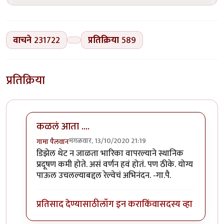
वाचने
231722
प्रतिक्रिया
589
प्रतिक्रिया
कळलं आता ....
मंगळवार, 13/10/2020 21:19
गामा पैलवान
In reply to
बातमी
by
हेमंतकुमार
डिझेल थेट न जाळता भारिका वापरल्याने स्थानिक
प्रदूषण कमी होते. असं वर्णन हवं होतं. पण ठीके. योग्य
पाऊल उचलल्याबद्दल रेल्वेचं अभिनंदन. -गा.पै.
प्रतिसाद देण्यासाठी
लॉग इन करा
किंवा
सदस्य व्हा