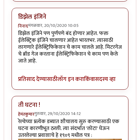
डिझेल इंजिने
मंगळवार, 20/10/2020 10:05
निनाद
डिझेल इंजिने पण पुर्णपणे बंद होणार आहेत. फक्त
ईलेक्ट्रिक इंजिने चालणार आहेत भारतभर. त्यासाठी
लागणारे ईलेक्ट्रिफिकेशन चे काम चालले आहे. मिटरगेज
चे ब्रॉड गेज करताना ईलेक्ट्रिफिकेशन चे काम पण केले
जाते आहे.
प्रतिसाद देण्यासाठी
लॉग इन करा
किंवा
सदस्य व्हा
ती घटना !
गुरुवार, 29/10/2020 14:12
हेमंतकुमार
रेल्वेच्या प्रत्येक डब्यात शौचालय सुरु करण्यासाठी एक
घटना कारणीभूत ठरली. त्या संदर्भात 'लोटा' घेऊन
उतरलेल्या प्रवाशाचे हे १९०९ मधील पत्र :