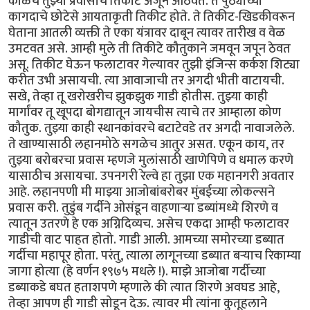
काळचे तुझ्या प्रवासाचे तिकीट अजून आठवते. ते पुठ्याच्या
कागदाचे छोटेसे आयताकृती तिकीट होते. ते तिकीट-खिडकीवरून
घेताना आतली व्यक्ती ते एका यंत्रावर दाबून त्यावर तारीख व वेळ
उमटवत असे. आम्ही मुले ती तिकीटे कौतुकाने जमवून जपून ठेवत
असू. तिकीट घेऊन फलाटावर गेल्यावर तुझी इंजिन्स कर्कश शिट्या
करीत उभी असायची. त्या आवाजाची तर अगदी भीती वाटायची.
सखे, तेव्हा तू खरोखरीच झुकझुक गाडी होतीस. तुझ्या काही
मार्गांवर तू खूपदा बोगद्यातून जायचीस त्याचे तर आम्हाला कोण
कौतुक. तुझ्या काही स्थानकांवरचे बटाटेवडे तर अगदी नावाजलेले.
ते खाण्यासाठी लहानमोठे सगळेच आतुर असत. एकून काय, तर
तुझ्या बरोबरचा प्रवास म्हणजे मुलांसाठी खाणेपिणे व धमाल करणे
यासाठीच असायचा. उपनगरी रेल्वे हा तुझा एक महानगरी अवतार
आहे. लहानपणी मी माझ्या आजोबांबरोबर मुंबईच्या लोकल्सने
प्रवास करी. तुडुंब गर्दीने ओसंडून वाहणाऱ्या डब्यांमध्ये शिरणे व
त्यातून उतरणे हे एक अग्निदिव्यच. असेच एकदा आम्ही फलाटावर
गाडीची वाट पाहत होतो. गाडी आली. आमच्या समोरच्या डब्यात
गर्दीचा महापूर होता. परंतु, त्याला लागूनच्या डब्यात बऱ्याच रिकाम्या
जागा होत्या (हे वर्णन १९७५ मधले !). माझे आजोबा गर्दीच्या
डब्याकडे बघत हताशपणे म्हणाले की त्यात शिरणे अवघड आहे,
तेव्हा आपण ही गाडी सोडून देऊ. त्यावर मी त्यांना कुतूहलाने