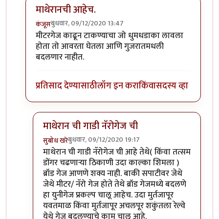
माथेरानची आहेच.
बुधवार, 09/12/2020 13:47
कंजूस
In reply to
नॅरोगेज ट्रेन...
by
हेमंतकुमार
मीटरगेज काढून टाकण्याचा जो धुमधडाका लावला
होता तो आवरता घेतला आणि गुजरातमधली
बदलणार नाहीत.
प्रतिसाद देण्यासाठी
लॉग इन करा
किंवा
सदस्य व्हा
माथेरान ची गाडी नॅरोगेज ची
बुधवार, 09/12/2020 19:17
सुबोध खरे
In reply to
माथेरानची आहेच.
by
कंजूस
माथेरान ची गाडी नॅरोगेज ची आहे तेथे( किंवा तत्सम
डोंगर चढणाऱ्या ठिकाणी उदा काल्का शिमला )
ब्रॉड गेज आणणे शक्य नाही. बाकी सपाटीवर जेथे
जेथे मीटर/ नॅरो गेज होते तेथे ब्रॉड गेजमध्ये बदलणे
हा युनीगेज प्रकल्प चालू आहेच. उदा मुर्तजापूर
यवतमाळ किंवा मुर्तजापूर अचलपूर शकुंतला रेल्वे
येथे गेज बदलण्याचे काम चालू आहे.