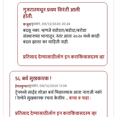
गुजरातमधून प्रथम विनंती आली
होती.
बुधवार, 09/12/2020 20:24
कंजूस
In reply to
माथेरानची आहेच.
by
कंजूस
बदलू नका. म्हणजे वडोदरा/बडोदा/बरोडा
संस्थानच्या भागातून. नंतर आता २०२० मध्ये काही
बदल झाला का माहिती नाही.
प्रतिसाद देण्यासाठी
लॉग इन करा
किंवा
सदस्य व्हा
SL बर्थ सुखकारक !
बुधवार, 09/12/2020 11:59
हेमंतकुमार
ट्रेनमध्ये साईड लोअर बर्थ मिळाल्यास आता नाराजी नको
! रेल्वेने सुखकारक रचना केलीय ...
वाचा व पाहा :
प्रतिसाद देण्यासाठी
लॉग इन करा
किंवा
सदस्य व्हा