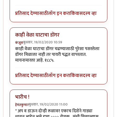
प्रतिसाद देण्यासाठी
लॉग इन करा
किंवा
सदस्य व्हा
काही वेळा घाटाचा डोंगर
बुधवार, 19/02/2020 10:59
कंजूस
काही वेळा घाटाचा डोंगर चढण्यासाठी पुरेसा पसरलेला
डोंगर मिळाला नाही तर पायरी पद्धत वापरतात.
मायनामारला आहे. १८८५.
प्रतिसाद देण्यासाठी
लॉग इन करा
किंवा
सदस्य व्हा
भारीच !
बुधवार, 19/02/2020 11:00
हेमंतकुमार
* अप व डाऊन दोन्ही रूळावर एकाच दिशेने गाड्या
धावत आहेत असे दृश्य >>>> रोचक . संधी मिळाल्यास