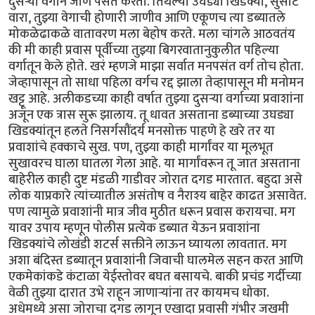
दुसऱ्या वर्गाने जाणे पसंत करतो. तिथल्या उघड्या खिडक्या, सुसाट
वारा, तुझ्या वेगाची होणारी जाणीव आणि एकूणच त्या डब्यातले
मोकळेढाकळे वातावरण मला बेहोष करते. मला चांगले आठवतंय
की मी काही प्रवास पूर्वीच्या तुझ्या बिगरवातानुकुलीत पहिल्या
वर्गातून केले होते. खरं म्हणजे माझा सर्वात मनपसंत वर्ग तोच होता.
जेव्हापासून तो साधा पहिला वर्गच रद्द झाला तेव्हापासून मी मनोमन
खट्टू आहे. अलीकडच्या काही वर्षात तुझ्या दुसऱ्या वर्गाच्या प्रवाशांना
अजून एक त्रास सुरू झालाय. तू धावत असताना डब्याच्या उघड्या
खिडक्यांतून हलते निसर्गसौंदर्य मनसोक्त पाहणे हे खरे तर या
प्रवाशांचे हक्काचे सुख. पण, तुझ्या काही मार्गांवर या मूलभूत
सुखावरच घाला घातला गेला आहे. या मार्गांवरून तू जात असताना
बाहेरील काही दुष्ट मंडळी गाडीवर जोरात दगड मारतात. बहुदा असे
लोक याप्रकारे त्यांच्यातील असंतोष व नैराश्य बाहेर काढत असावेत.
पण त्यामुळे प्रवाशांनी मात्र जीव मुठीत धरून प्रवास करायचा. मग
यावर उपाय म्हणून पोलीस प्रत्येक डब्यात येऊन प्रवाशांना
खिडक्यांचे लोखंडी शटर्स सक्तीने लाऊन घ्यायला लावतात. मग
अशा बंदिस्त डब्यातून प्रवाशांनी जिवाची घालमेल सहन करत आणि
एकमेकांकडे कंटाळा येईस्तोवर बघत बसायचे. बाकी प्रचंड गर्दीच्या
वेळी तुझ्या दारात उभे राहून जाणाऱ्यांना तर कायमच धोका.
अधेमध्ये असा जोराचा दगड लागून एखादा प्रवासी गंभीर जखमी