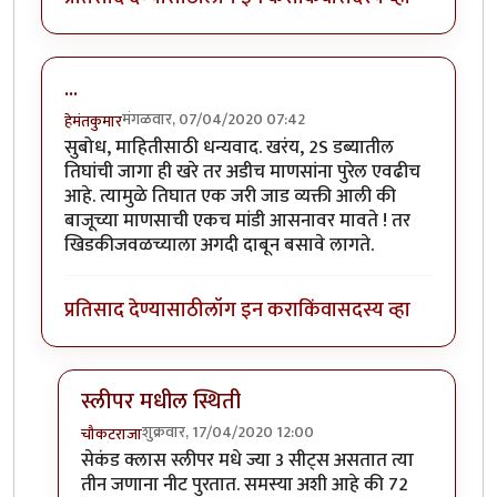
...
मंगळवार, 07/04/2020 07:42
हेमंतकुमार
सुबोध, माहितीसाठी धन्यवाद. खरंय, 2S डब्यातील
तिघांची जागा ही खरे तर अडीच माणसांना पुरेल एवढीच
आहे. त्यामुळे तिघात एक जरी जाड व्यक्ती आली की
बाजूच्या माणसाची एकच मांडी आसनावर मावते ! तर
खिडकीजवळच्याला अगदी दाबून बसावे लागते.
प्रतिसाद देण्यासाठी
लॉग इन करा
किंवा
सदस्य व्हा
स्लीपर मधील स्थिती
शुक्रवार, 17/04/2020 12:00
चौकटराजा
In reply to
...
by
हेमंतकुमार
सेकंड क्लास स्लीपर मधे ज्या 3 सीट्स असतात त्या
तीन जणाना नीट पुरतात. समस्या अशी आहे की 72