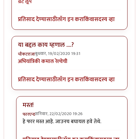
ग्रेट लूप
प्रतिसाद देण्यासाठी
लॉग इन करा
किंवा
सदस्य व्हा
या बद्दल काय म्हणाल ....?
बुधवार, 19/02/2020 19:31
चौकटराजा
अभियांत्रिकी कमाल रेल्वेची
प्रतिसाद देण्यासाठी
लॉग इन करा
किंवा
सदस्य व्हा
मस्त!
शनिवार, 22/02/2020 19:26
फारएन्ड
In reply to
या बद्दल काय म्हणाल ....?
by
चौकटराजा
हे फार मस्त आहे. जाउनच बघायल हवे तेथे.