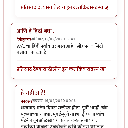
प्रतिसाद देण्यासाठी
लॉग इन करा
किंवा
सदस्य व्हा
आणि हे हिंदी बघा ..
शनिवार, 15/02/2020 19:41
हेमंतकुमार
W/L चा हिंदी पर्याय तर मस्त आहे :
सी/ फा
= सिटी
बजाव , फाटक है !
प्रतिसाद देण्यासाठी
लॉग इन करा
किंवा
सदस्य व्हा
हे सही आहे!
रविवार, 16/02/2020 00:16
फारएन्ड
In reply to
आणि हे हिंदी बघा ..
by
हेमंतकुमार
धन्यवाद. बरेच दिवस सस्पेन्स होता. पूर्वी आम्ही लांब
पल्ल्याच्या गाड्या, मुंबई-पुणे गाड्या ई च्या डब्यांचा
पॅटर्न बघून ओळखायचा प्रयत्न करत असायचो.
डब्यांच्या बाजूला उजवीकडे त्यांचे कोड्स असतात