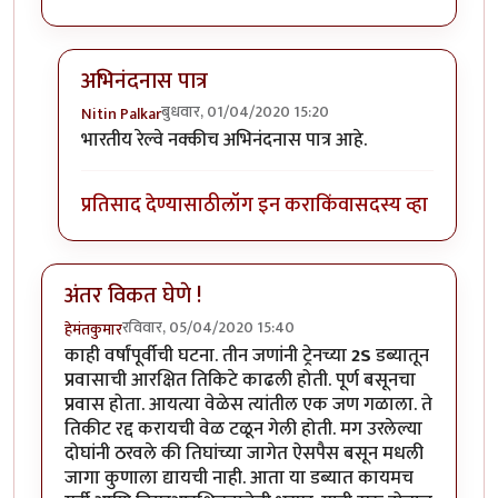
अभिनंदनास पात्र
बुधवार, 01/04/2020 15:20
Nitin Palkar
In reply to
हार्दिक अभिनंदन !
by
हेमंतकुमार
भारतीय रेल्वे नक्कीच अभिनंदनास पात्र आहे.
प्रतिसाद देण्यासाठी
लॉग इन करा
किंवा
सदस्य व्हा
अंतर विकत घेणे !
रविवार, 05/04/2020 15:40
हेमंतकुमार
काही वर्षांपूर्वीची घटना. तीन जणांनी ट्रेनच्या
2S
डब्यातून
प्रवासाची आरक्षित तिकिटे काढली होती. पूर्ण बसूनचा
प्रवास होता. आयत्या वेळेस त्यांतील एक जण गळाला. ते
तिकीट रद्द करायची वेळ टळून गेली होती. मग उरलेल्या
दोघांनी ठरवले की तिघांच्या जागेत ऐसपैस बसून मधली
जागा कुणाला द्यायची नाही. आता या डब्यात कायमच