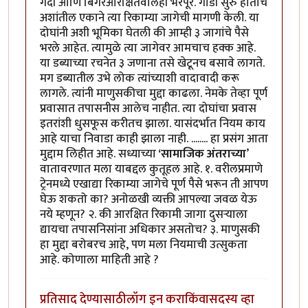
गर्दी आणि बिगरआरक्षितवालेही भरपूर. गाडी सुरु होताच
अशांतील एकाने त्या रिकाम्या जागेची मागणी केली. या
दोघांनी अशी भूमिका घेतली की आम्ही ३ जागांचे पैसे
भरले आहेत. त्यामुळे त्या जागेवर आमचाच हक्क आहे.
या डब्याच्या रचनेत ३ जणाना तसे खेटूनच बसावे लागते.
मग डब्यातील उभे लोक त्यांच्याशी वादावादी करू
लागले. त्यांनी माणुसकीचा मुद्दा काढला. नेमके तेव्हा पूर्ण
प्रवासात तपासनीस आलेच नाहीत. त्या दोघांचा प्रवास
इतरांशी धुसफूस करीतच झाला. यासंदर्भात नियम काय
आहे याचा निवाडा काही झाला नाही. ........ हा प्रसंग आता
मुद्दाम लिहीत आहे. सध्याच्या
‘सामाजिक अंतराच्या
’
वातावरणात मला याबद्दल कुतूहल आहे. १. वरीलप्रमाणे
ट्रेनमध्ये एखाद्या रिकाम्या जागेचे पूर्ण पैसे भरून ती आपण
घेऊ शकतो का? अनोळखी व्यक्ती आपल्या जवळ येऊ
नये म्हणून? २. की आरक्षित रिकामी जागा दुसऱ्याला
द्यायचा तपासनिसांना अधिकार असतोच? ३. माणुसकी
हा मुद्दा बरोबरच आहे, पण मला नियमाची उत्सुकता
आहे. कोणाला माहिती आहे ?
प्रतिसाद देण्यासाठी
लॉग इन करा
किंवा
सदस्य व्हा