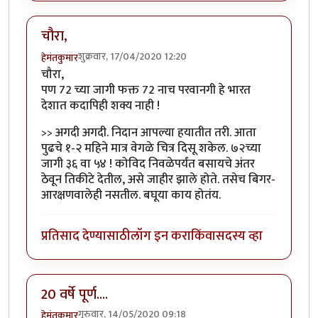
चौरा,
शुक्रवार, 17/04/2020 12:20
हेमंतकुमार
चौरा,
पण 72 च्या जागी फक्त 72 नाच परवानगी हे भारत
देशात कदापिही शक्य नाही !
>> अगदी अगदी. निदान आपल्या हयातीत तरी. आता
पुढचे १-२ महिने मात्र वेगळे चित्र दिसू शकेल. ७२च्या
जागी ३६ वा ५४ ! कोविद निवळेपर्यंत बसायचे अंतर
ठेवून तिकीटे देतील, असे जाहीर झाले होते. तसेच बिगर-
आरक्षणवालेही नसतील. बघूया काय होतंय.
प्रतिसाद देण्यासाठी
लॉग इन करा
किंवा
सदस्य व्हा
20 वर्षे पूर्ण....
गुरुवार, 14/05/2020 09:18
हेमंतकुमार