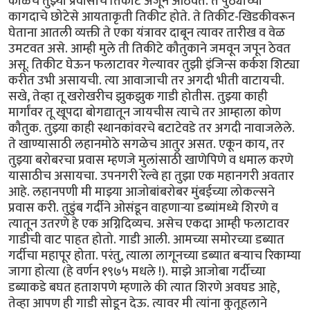
काळचे तुझ्या प्रवासाचे तिकीट अजून आठवते. ते पुठ्याच्या
कागदाचे छोटेसे आयताकृती तिकीट होते. ते तिकीट-खिडकीवरून
घेताना आतली व्यक्ती ते एका यंत्रावर दाबून त्यावर तारीख व वेळ
उमटवत असे. आम्ही मुले ती तिकीटे कौतुकाने जमवून जपून ठेवत
असू. तिकीट घेऊन फलाटावर गेल्यावर तुझी इंजिन्स कर्कश शिट्या
करीत उभी असायची. त्या आवाजाची तर अगदी भीती वाटायची.
सखे, तेव्हा तू खरोखरीच झुकझुक गाडी होतीस. तुझ्या काही
मार्गांवर तू खूपदा बोगद्यातून जायचीस त्याचे तर आम्हाला कोण
कौतुक. तुझ्या काही स्थानकांवरचे बटाटेवडे तर अगदी नावाजलेले.
ते खाण्यासाठी लहानमोठे सगळेच आतुर असत. एकून काय, तर
तुझ्या बरोबरचा प्रवास म्हणजे मुलांसाठी खाणेपिणे व धमाल करणे
यासाठीच असायचा. उपनगरी रेल्वे हा तुझा एक महानगरी अवतार
आहे. लहानपणी मी माझ्या आजोबांबरोबर मुंबईच्या लोकल्सने
प्रवास करी. तुडुंब गर्दीने ओसंडून वाहणाऱ्या डब्यांमध्ये शिरणे व
त्यातून उतरणे हे एक अग्निदिव्यच. असेच एकदा आम्ही फलाटावर
गाडीची वाट पाहत होतो. गाडी आली. आमच्या समोरच्या डब्यात
गर्दीचा महापूर होता. परंतु, त्याला लागूनच्या डब्यात बऱ्याच रिकाम्या
जागा होत्या (हे वर्णन १९७५ मधले !). माझे आजोबा गर्दीच्या
डब्याकडे बघत हताशपणे म्हणाले की त्यात शिरणे अवघड आहे,
तेव्हा आपण ही गाडी सोडून देऊ. त्यावर मी त्यांना कुतूहलाने