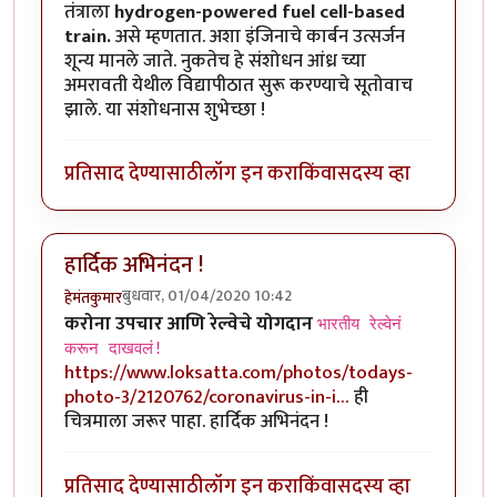
तंत्राला
hydrogen-powered fuel cell-based
train.
असे म्हणतात. अशा इंजिनाचे कार्बन उत्सर्जन
शून्य मानले जाते. नुकतेच हे संशोधन आंध्र च्या
अमरावती येथील विद्यापीठात सुरू करण्याचे सूतोवाच
झाले. या संशोधनास शुभेच्छा !
प्रतिसाद देण्यासाठी
लॉग इन करा
किंवा
सदस्य व्हा
हार्दिक अभिनंदन !
बुधवार, 01/04/2020 10:42
हेमंतकुमार
करोना उपचार आणि रेल्वेचे योगदान
भारतीय रेल्वेनं
करून दाखवलं!
https://www.loksatta.com/photos/todays-
photo-3/2120762/coronavirus-in-i…
ही
चित्रमाला जरूर पाहा. हार्दिक अभिनंदन !
प्रतिसाद देण्यासाठी
लॉग इन करा
किंवा
सदस्य व्हा