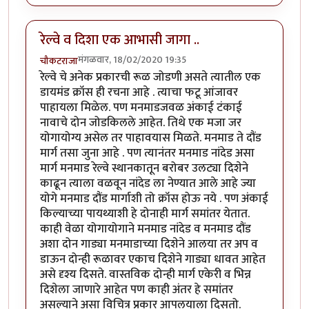
रेल्वे व दिशा एक आभासी जागा ..
मंगळवार, 18/02/2020 19:35
चौकटराजा
रेल्वे चे अनेक प्रकारची रूळ जोडणी असते त्यातील एक
डायमंड क्रॉस ही रचना आहे . त्याचा फटू आंजावर
पाहायला मिळेल. पण मनमाडजवळ अंकाई टंकाई
नावाचे दोन जोडकिलले आहेत. तिथे एक मजा जर
योगायोग्य असेल तर पाहावयास मिळते. मनमाड ते दौंड
मार्ग तसा जुना आहे . पण त्यानंतर मनमाड नांदेड असा
मार्ग मनमाड रेल्वे स्थानकातून बरोबर उलट्या दिशेने
काढून त्याला वळवून नांदेड ला नेण्यात आले आहे ज्या
योगे मनमाड दौंड मार्गाशी तो क्रॉस होऊ नये . पण अंकाई
किल्याच्या पायथ्याशी हे दोनाही मार्ग समांतर येतात.
काही वेळा योगायोगाने मनमाड नांदेड व मनमाड दौंड
अशा दोन गाड्या मनमाडाच्या दिशेने आलया तर अप व
डाऊन दोन्ही रूळावर एकाच दिशेने गाड्या धावत आहेत
असे दृश्य दिसते. वास्तविक दोन्ही मार्ग एकेरी व भिन्न
दिशेला जाणारे आहेत पण काही अंतर हे समांतर
असल्याने असा विचित्र प्रकार आपलयाला दिसतो.