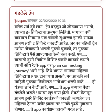
गंडलेले ऍप
शनिवार, 22/02/2020 10:33
हेमंतकुमार
वरील सर्व दुवे छान ! ट्रेन बदलून जो जोडप्रवास असतो,
त्याच्या इ- तिकिटाचा अनुभव लिहितो. मागच्या वर्षी
याबाबत नियमात एक चांगली सुधारणा झाली. समजा
आपण अशी 2 तिकिटे काढली आहेत. जर का पहिली ट्रेन
उशीरा पोचल्याने आपली पुढची चुकली, तर पुढच्या
तिकिटाचे पैसे आपल्याला रेल्वे परत करते. पण…..
यासाठी दुसरे तिकीट विशिष्ट प्रकारे काढावे लागते.
त्याची सोय रेल्वे-app वर 'plan connecting
journey' अशी आहे. तिथे आपण आपल्या पहिल्या
तिकिटाचा PNR टाकायचा असतो. मग आपली सर्व
माहिती पुढच्या तिकीटात आपोआप भरली जाते. …… ही
यंत्रणा छान केली आहे, पण….. ते
app बऱ्याच वेळा
गंडलेले असते
! त्याचा खूप त्रास होतो. शेवटी वैतागून
आपण दुसरे तिकीट स्वतंत्रपणे काढतो. म्हणजेच जर
पहिल्या ट्रेनला उशीर झाला तर आपले पुढचे नुकसान
होणार. …. ते app कार्यक्षम व्हायची गरज आहे .