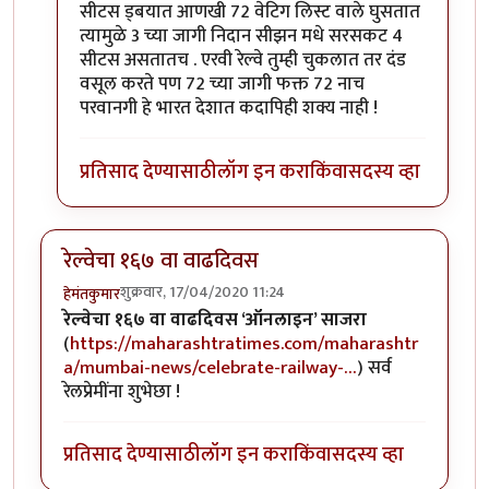
सीटस ड्बयात आणखी 72 वेटिग लिस्ट वाले घुसतात
त्यामुळे 3 च्या जागी निदान सीझन मधे सरसकट 4
सीटस असतातच . एरवी रेल्वे तुम्ही चुकलात तर दंड
वसूल करते पण 72 च्या जागी फक्त 72 नाच
परवानगी हे भारत देशात कदापिही शक्य नाही !
प्रतिसाद देण्यासाठी
लॉग इन करा
किंवा
सदस्य व्हा
रेल्वेचा १६७ वा वाढदिवस
शुक्रवार, 17/04/2020 11:24
हेमंतकुमार
रेल्वेचा १६७ वा वाढदिवस ‘ऑनलाइन’ साजरा
(
https://maharashtratimes.com/maharashtr
a/mumbai-news/celebrate-railway-…
) सर्व
रेलप्रेमींना शुभेछा !
प्रतिसाद देण्यासाठी
लॉग इन करा
किंवा
सदस्य व्हा