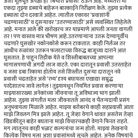
अशा मूलभूत अपेक्षा हा ‘बिचारा प्रवासी’ ठेऊन आहे. मध्यंतरी मी
एकदा तुझ्या डब्याचे बाहेरून बारकाईने निरीक्षण केले. तुझ्या प्रत्येक
डब्याला दोन दरवाजे आहेत. त्यातील एकावर ‘प्रवाशांनी
चढण्यासाठी’ व दुसऱ्यावर ‘उतरण्यासाठी’ असे व्यवस्थित लिहेलेले
आहे. मनात आले की खरोखरच जर याप्रमाणे आपली जनता वागली
तर ! पण वास्तव मात्र भीषण आहे.उतरणाऱ्याना उतरू देण्यापूर्वीच
चढणारे घुसखोर नकोनकोसे करून टाकतात. काही निर्लज्ज तर
आधीच रुळांवर उतरून फलाटाच्या विरुद्ध बाजूच्या दाराने आत
घुसतात. हे पाहून तिडीक येते व शिस्तीबाबतच्या आपल्या
मागासपणाची अगदी लाज वाटते. एका दारातून प्रवासी उतरताहेत
व जसा डबा रिकामा होतोय तसे शिस्तीत दुसऱ्या दारातून नवे
प्रवासी चढताहेत असे ‘रम्य’ दृश्य बघायला एखाद्या सम्रुद्ध
परदेशातच जावे लागेल ! तुझ्यामधून नियमित प्रवास करणाऱ्या
माझ्यासारख्या अनेकांच्या जीवनाचा तू अविभाज्य भाग झाली
आहेस. तुझ्या संगतीत मला जीवनातले आनंद व चैतन्यदायी प्रसंग
अनुभवायला मिळाले आहेत. माझ्या बरोबरचे काही सहप्रवासी आता
माझे जिवलग मित्र झाले आहेत. तू जेव्हा वेगाने धावत असतेस तेव्हा
खिडकीतून बाहेर बघताना माझे विचारचक्रही वेगाने फिरत राहते.
मग त्यातूनच काही भन्नाट कल्पनांचा जन्म होतो. माझ्या लेखनाचे
कित्येक विषय मला अशा प्रवासांमध्ये सुचले आहेत. अनेक विषयांचे