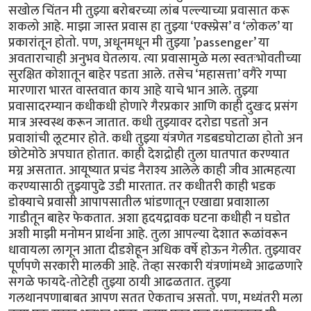
सखोल चिंतन मी तुझ्या बरोबरच्या लांब पल्ल्याच्या प्रवासात करू
शकलो आहे. माझा जास्त प्रवास हा तुझ्या ‘एक्स्प्रेस’ व ‘लोकल’ या
प्रकारांतून होतो. पण, अधूनमधून मी तुझ्या ’passenger’ या
अवताराचाही अनुभव घेतलाय. त्या प्रवासामुळे मला स्वतःभोवतीच्या
सुरक्षित कोशातून बाहेर पडता आले. तसेच ‘महासत्ता’ वगैरे गप्पा
मारणारा भारत वास्तवात काय आहे याचे भान आले. तुझ्या
प्रवासादरम्यान कधीकधी होणारे गैरप्रकार आणि काही दुखःद प्रसंग
मात्र अस्वस्थ करून जातात. कधी तुझ्यावर दरोडा पडतो अन
प्रवाशांची लूटमार होते. कधी तुझ्या यंत्रणेत गडबडघोटाळा होतो अन
छोटेमोठे अपघात होतात. काही देशद्रोही तुला घातपात करण्यात
मग्न असतात. आयूष्यात प्रचंड नैराश्य आलेले काही जीव आत्महत्या
करण्यासाठी तुझ्यापुढे उडी मारतात. तर कधीतरी काही भडक
डोक्याचे प्रवासी आपापसातील भांडणातून एखाद्या प्रवाशाला
गाडीतून बाहेर फेकतात. अशा हृदयद्रावक घटना कधीही न घडोत
अशी माझी मनोमन प्रार्थना आहे. तुला आपल्या देशात रूळांवरून
धावायला लागून आता दीडशेहून अधिक वर्षे होऊन गेलीत. तुझ्यावर
पूर्णपणे सरकारी मालकी आहे. तेव्हा सरकारी यंत्रणांमध्ये आढळणारे
सगळे फायदे-तोटेही तुझ्या ठायी आढळतात. तुझ्या
गलथानपणाबाबत आपण सतत ऐकताच असतो. पण, मध्यंतरी मला