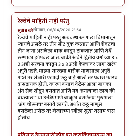
रेल्वेचे माहिती नाही परंतु
सोमवार, 06/04/2020 23:54
सुबोध खरे
रेल्वेचे माहिती नाही परंतु अत्यवस्थ रुग्णाला विमानातून
न्यायचे असले तर तीन सीट बुक करतात आणि शेवटचा
तीन जागा असलेला बाक काढून टाकतात आणि तेथें
रुग्णाला झोपवले जाते. बाकी रेल्वेने द्वितीय वर्गाच्या 3 x
2 अशी संरचना काढून 3 x 3 अशी केल्यावर जागा खरंच
अपुरी पडते. माझ्या सारख्या बारीक माणसाला अपुरी
पडते तर शेजारी एखादी लठ्ठ बाई आली तर प्रवास फारच
त्रासदायक होतो. कारण बऱ्याच वेळेस आशा बायका
अंग सैल सोडून बसतात आणि मग "हगत्याला लाज की
बघत्याला" या उक्तीप्रमाणे बाजूला बसलेल्या पुरुषाला
"अंग चोरूनच" बसावे लागते. अर्थात लठ्ठ माणूस
बसलेला असेल तर शेजारच्या स्त्रीला सुद्धा तसाच त्रास
होतोच
प्रतिसाद देण्यासाठी
लॉग इन करा
किंवा
सदस्य व्हा