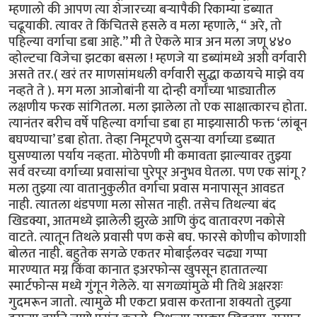
म्हणालो की आपण त्या शेजारच्या बऱ्यापैकी रिकाम्या डब्यात
चढूयाकी. त्यावर ते किंचितसे हसले व मला म्हणाले, “ अरे, तो
पहिल्या वर्गाचा डबा आहे.’’ मी ते ऐकले मात्र अन मला जणू ४४०
व्होल्टचा विजेचा झटका बसला ! म्हणजे या डब्यांमध्ये अशी वर्गवारी
असते तर.( खरं तर माणसांमधली वर्गवारी सुद्धा कळायचे माझे वय
नव्हते ते ). मग मला आजोबांनी या दोन्ही वर्गांच्या भाड्यातील
लक्षणीय फरक सांगितला. मला झालेला तो एक साक्षात्कारच होता.
त्यानंतर बरीच वर्षे पहिल्या वर्गाचा डबा हा माझ्यासाठी फक्त ‘लांबून
बघण्याचा’ डबा होता. तेव्हा निमूटपणे दुसऱ्या वर्गाच्या डब्यात
घुसण्याला पर्याय नव्हता. मोठेपणी मी कमावता झाल्यावर तुझ्या
सर्व वरच्या वर्गाच्या प्रवासांचा पुरेपूर अनुभव घेतला. पण एक सांगू ?
मला तुझ्या त्या वातानुकुलीत वर्गाचा प्रवास मनापासून आवडत
नाही. त्यातला थंडपणा मला सोसत नाही. तसेच तिथल्या बंद
खिडक्या, आतमध्ये झालेली झुरळे आणि कुंद वातावरण नकोसे
वाटते. त्यातून तिथले प्रवासी पण कसे बघ. फारसे कोणीच कोणाशी
बोलत नाही. बहुतेक सगळे एकतर मोबाईलवर चढ्या गप्पा
मारण्यात मग्न किंवा कानात इअरफोन्स खुपसून हातातल्या
स्मार्टफोन्स मध्ये गुंगून गेलेले. या सगळ्यांमुळे मी तिथे अक्षरशः
गुदमरून जातो. त्यामुळे मी एकटा प्रवास करताना शक्यतो तुझ्या