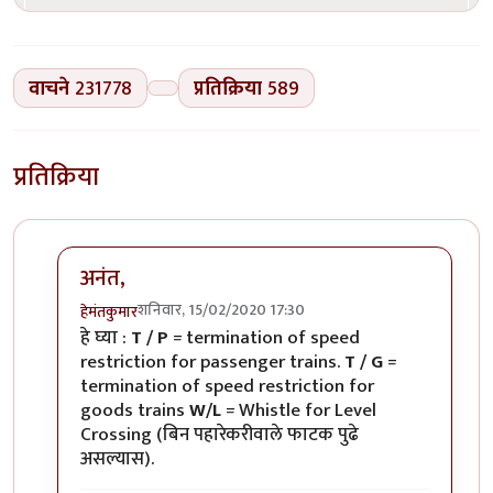
वाचने
231778
प्रतिक्रिया
589
प्रतिक्रिया
अनंत,
शनिवार, 15/02/2020 17:30
हेमंतकुमार
In reply to
रेल्वे रुळांच्या
by
अनन्त्_यात्री
हे घ्या :
T / P
= termination of speed
restriction for passenger trains.
T / G
=
termination of speed restriction for
goods trains
W/L
= Whistle for Level
Crossing (बिन पहारेकरीवाले फाटक पुढे
असल्यास).