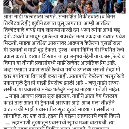
आता गाडी फलाटाला लागते. अनारक्षित तिकीटवाले (व बिगर
तिकीटवालेही) झुंडीने डब्यात घुसू लागतात. आम्ही आरक्षित
तिकीटवाले बापडे मात्र शहाण्यासारखे दम धरून त्यांना आधी चढू
देतो. शेवटी घामाघूम झालेल्या अवस्थेत मला एकदाचा डब्यात प्रवेश
मिळतो. माझ्या आरक्षित आसनावर आक्रमण केलेल्या घुसखोराला
मी उठवतो व माझे बूड टेकतो. हुश्श ! कामानिमित्त मी नियमित रेल्वे
प्रवास करतो. डब्यात शिरतानाचा हा अनुभव नेहेमीचाच. बस, रेल्वे व
विमान या तीनही प्रवासांमध्ये माझे रेल्वेवर आत्यंतिक प्रेम आहे.
जेव्हा एखाद्या प्रवासासाठी रेल्वेचा पर्याय उपलब्ध असतो तेव्हा मी
इतर पर्यायांचा विचारही करत नाही. आतापर्यंत केलेल्या भरपूर रेल्वे
प्रवासामुळे ट्रेन ही माझी प्रेयसीच झाली आहे – जणू माझी सफर-
सखीच. या प्रवासांचे अनेक भलेबुरे अनुभव माझ्या गाठीशी आहेत.
.... माझा आजचा प्रवास सुरू झालाय. गाडीने आता वेग घेतलाय.
काही तास आता मी ट्रेनमध्ये असणार आहे. आज मला तीव्रतेने
वाटतंय की माझी प्रवासातील सुख दुख्खे माझ्या या सखीलाच
सांगावित. तर एक सखे, तुझ्या नि माझ्या सहवासाचे काही किस्से
...... लहानपणी तुझ्यातून प्रवासाची खूपच मज्जा वाटायची. त्या