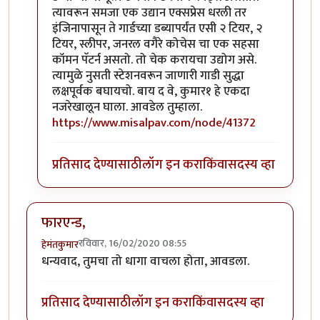
त्यावरून समजा एक उद्यान एक्सप्रेस धरली तर
इंजिनापासून ते गार्डच्या डब्यापर्यंत एसी २ टियर, २
टियर, स्लीपर, जनरल वगैरे कोचेस चा एक सहसा
कॉमन पॅटर्न असतो. तो चेक करायचा उद्योग असे.
त्यामुळे नुसती स्टेशनवरून जाणारी गाडी सुद्धा
लक्षपूर्वक बघायचो. बाय द वे, कुमार१ हे एकदा
नजरेखालून घाला. आवडेल तुम्हाला.
https://www.misalpav.com/node/41372
प्रतिसाद देण्यासाठी
लॉग इन करा
किंवा
सदस्य व्हा
फारएन्ड,
रविवार, 16/02/2020 08:55
हेमंतकुमार
धन्यवाद, तुमचा तो धागा वाचला होता, आवडला.
प्रतिसाद देण्यासाठी
लॉग इन करा
किंवा
सदस्य व्हा