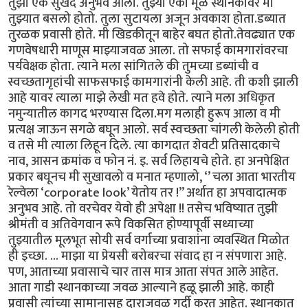
तुझा एक सुखद अनुभव आला. तुझ्या एका मूळ स्थानकावर मी
तुझ्यात बसलो होतो. तुला सुटायला अजून अवकाश होता.डब्यात
तुरळक प्रवासी होते. मी खिडकीतून बाहेर बघत होतो.तेवढ्यात एक
गणवेषधारी माणूस माझ्याजवळ आला. तो सफाई कामगारांवरचा
पर्यवेक्षक होता. त्याने मला सांगितले की तुमच्या डब्यांची व
स्वच्छतागृहांची साफसफाई कामगारांनी केली आहे. ती कशी झाली
आहे यावर त्याला माझे लेखी मत हवे होते. त्याने मला अधिकृत
नमुन्यातील कागद भरण्यास दिला.मग मलाही हुरूप आला व मी
प्रत्यक्ष जाऊन सगळे बघून आलो. सर्व स्वच्छता चांगली केलेली होती
व तसे मी त्याला लिहून दिले. त्या कागदात शेवटी प्रतिसादकाचे
नाव, आसन क्रमांक व फोन नं. इ. सर्व लिहायचे होते. हा अनपेक्षित
प्रकार बघूनच मी सुखावलो व मनात म्हणालो, ‘’ चला आता भारतीय
रेल्वेला ‘corporate look’ येतोय तर !” अर्थात हा अपवादात्मक
अनुभव आहे. तो वरचेवर येवो ही अपेक्षा !! तसेच भविष्यात तुझी
श्रीमंती व अतिवेगवान रूपे विकसित होण्यापूर्वी सध्याच्या
तुझ्यातील मूलभूत सोयी सर्व वर्गाच्या प्रवाशांना व्यवस्थित मिळोत
ही इच्छा. ... माझा या प्रेयसी बरोबरचा संवाद हा न संपणारा आहे.
पण, आताच्या प्रवासाचे चार तास मात्र आता संपत आले आहेत.
आता गाडी स्थानकाच्या जवळ आल्याने हळू झाली आहे. काही
प्रवासी त्यांच्या सामानासह दाराजवळ गर्दी करत आहेत. स्थानकात