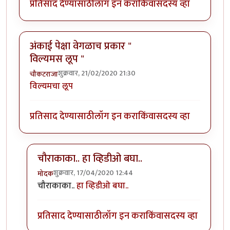
प्रतिसाद देण्यासाठी
लॉग इन करा
किंवा
सदस्य व्हा
अंकाई पेक्षा वेगळाच प्रकार "
विल्यमस लूप "
शुक्रवार, 21/02/2020 21:30
चौकटराजा
विल्यमचा लूप
प्रतिसाद देण्यासाठी
लॉग इन करा
किंवा
सदस्य व्हा
चौराकाका.. हा व्हिडीओ बघा..
शुक्रवार, 17/04/2020 12:44
मोदक
In reply to
अंकाई पेक्षा वेगळाच प्रकार " विल्यमस लूप "
by
च
चौराकाका..
हा व्हिडीओ बघा..
प्रतिसाद देण्यासाठी
लॉग इन करा
किंवा
सदस्य व्हा