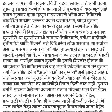
झालाय वा मरणही पावलाय. किती चटका लावून जाते अशी घटना.
तुझ्यातून प्रवास करणे ही माझ्यासाठी आयुष्यभराची करमणूक आहे
प्रवास सुखकर व्हावा म्हणून माझ्यासारखे अनेक जण तिकिटाचे
व्यवस्थित आरक्षण करूनच प्रवास करतात.पण, आम्हा दुसऱ्या
वर्गाच्या आरक्षितांचे एक कायमचे दुखः आहे.ते म्हणजे आरक्षित
डब्यांत होणारी बिगरआरक्षित मंडळींची त्रासदायक व संतापजनक
घुसखोरी. या घुसखोरांमध्ये सामान्य तिकीटवाले, प्रतीक्षा यादीवाले,
तृतीयपंथी आणि भिकारी असे विविधरंगी लोक असतात. या सर्वांचा
असा ठाम समज असतो की कोणीही कुठल्याही डब्यात बसले तरी
चालते. म्हणजे वेड घेऊन पेडगावला जाण्यातला हा प्रकार. ही मंडळी
एकदा का आरक्षित डब्यात घुसली की इतकी शिरजोर होतात की
आम्हालाच विस्थापितासारखे वाटू लागते.एकंदरीत काय तर दुसऱ्या
वर्गाचे आरक्षित डबे हे ‘’आओ जाओ घर तुम्हारा’’ असे झालेले आहेत.
यातील प्रवाशांच्या सुखसोयीबाबत रेल्वे प्रशासनही बेफिकीर आहे.
प्रवाशांच्या तक्रारींना तर काडीचीही किमंत दिली जात नाही. दुसऱ्या
वर्गाचे आरक्षण केलेल्या प्रवाशाला डब्यात मोकळा श्वास घेता येईल,
त्याला त्याचे सामान त्याच्या आसपास हक्काने ठेवता येईल,
डब्यातली मधली मार्गिका ही चालण्यासाठी मोकळी असेल आणि
गरज लागेल तेव्हा त्याला स्वच्छतागृहात विनासंकोच जाता येईल