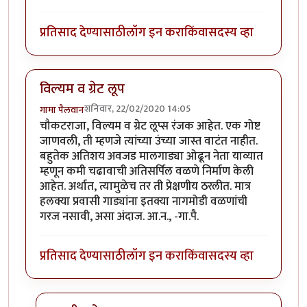
प्रतिसाद देण्यासाठी
लॉग इन करा
किंवा
सदस्य व्हा
विल्यम व ग्रेट लूप
शनिवार, 22/02/2020 14:05
गामा पैलवान
चौकटराजा, विल्यम व ग्रेट लूप्स रंजक आहेत. एक गोष्ट
जाणवली, ती म्हणजे त्यांच्या उंच्या जास्त वाटंत नाहीत.
बहुतेक अतिशय अवजड मालगाड्या ओढून नेता याव्यात
म्हणून कमी चढावाची अतिसर्पिल वळणे निर्माण केली
आहेत. अर्थात, त्यामुळेच तर ती प्रेक्षणीय ठरलीत. मात्र
हलक्या प्रवासी गाड्यांना इतक्या नागमोडी वळणांची
गरज नसावी, असा अंदाज. आ.न., -गा.पै.
प्रतिसाद देण्यासाठी
लॉग इन करा
किंवा
सदस्य व्हा