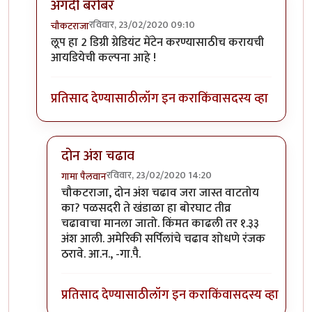
अगदी बरोबर
रविवार, 23/02/2020 09:10
चौकटराजा
In reply to
विल्यम व ग्रेट लूप
by
गामा पैलवान
लूप हा 2 डिग्री ग्रेडियंट मेंटेन करण्यासाठीच करायची
आयडियेची कल्पना आहे !
प्रतिसाद देण्यासाठी
लॉग इन करा
किंवा
सदस्य व्हा
दोन अंश चढाव
रविवार, 23/02/2020 14:20
गामा पैलवान
In reply to
अगदी बरोबर
by
चौकटराजा
चौकटराजा, दोन अंश चढाव जरा जास्त वाटतोय
का? पळसदरी ते खंडाळा हा बोरघाट तीव्र
चढावाचा मानला जातो. किंमत काढली तर १.३३
अंश आली. अमेरिकी सर्पिलांचे चढाव शोधणे रंजक
ठरावे. आ.न., -गा.पै.
प्रतिसाद देण्यासाठी
लॉग इन करा
किंवा
सदस्य व्हा