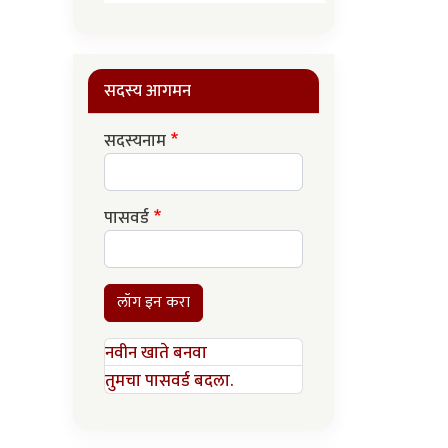
सदस्य आगमन
सदस्यनाम
पासवर्ड
लॉग इन करा
नवीन खाते बनवा
तुमचा पासवर्ड बदला.