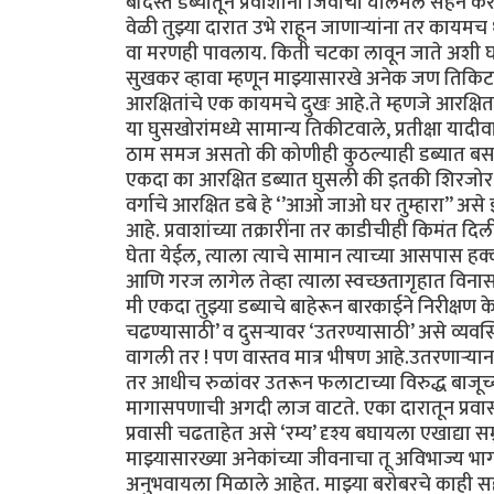
बंदिस्त डब्यातून प्रवाशांनी जिवाची घालमेल सहन क
वेळी तुझ्या दारात उभे राहून जाणाऱ्यांना तर काय
वा मरणही पावलाय. किती चटका लावून जाते अशी घटन
सुखकर व्हावा म्हणून माझ्यासारखे अनेक जण तिकिटाच
आरक्षितांचे एक कायमचे दुखः आहे.ते म्हणजे आरक्ष
या घुसखोरांमध्ये सामान्य तिकीटवाले, प्रतीक्षा या
ठाम समज असतो की कोणीही कुठल्याही डब्यात बसले 
एकदा का आरक्षित डब्यात घुसली की इतकी शिरजोर 
वर्गाचे आरक्षित डबे हे ‘’आओ जाओ घर तुम्हारा’’ असे
आहे. प्रवाशांच्या तक्रारींना तर काडीचीही किमंत दिल
घेता येईल, त्याला त्याचे सामान त्याच्या आसपास 
आणि गरज लागेल तेव्हा त्याला स्वच्छतागृहात विनासं
मी एकदा तुझ्या डब्याचे बाहेरून बारकाईने निरीक्षण के
चढण्यासाठी’ व दुसऱ्यावर ‘उतरण्यासाठी’ असे व्य
वागली तर ! पण वास्तव मात्र भीषण आहे.उतरणाऱ्यान
तर आधीच रुळांवर उतरून फलाटाच्या विरुद्ध बाजूच्य
मागासपणाची अगदी लाज वाटते. एका दारातून प्रवासी
प्रवासी चढताहेत असे ‘रम्य’ दृश्य बघायला एखाद्या सम
माझ्यासारख्या अनेकांच्या जीवनाचा तू अविभाज्य भ
अनुभवायला मिळाले आहेत. माझ्या बरोबरचे काही सहप