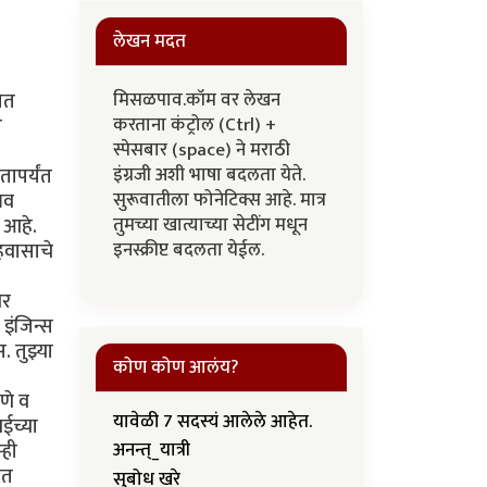
लेखन मदत
मिसळपाव.कॉम वर लेखन
ात
करताना कंट्रोल (Ctrl) +
ी
स्पेसबार (space) ने मराठी
इंग्रजी अशी भाषा बदलता येते.
तापर्यंत
सुरूवातीला फोनेटिक्स आहे. मात्र
भव
तुमच्या खात्याच्या सेटींग मधून
 आहे.
इनस्क्रीप्ट बदलता येईल.
हवासाचे
वर
इंजिन्स
 तुझ्या
कोण कोण आलंय?
णे व
यावेळी 7 सदस्यं आलेले आहेत.
ईच्या
्ही
अनन्त्_यात्री
ात
सुबोध खरे