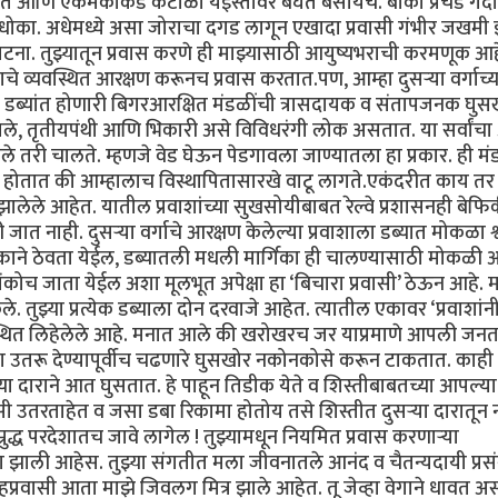
रत आणि एकमेकांकडे कंटाळा येईस्तोवर बघत बसायचे. बाकी प्रचंड गर्दी
मच धोका. अधेमध्ये असा जोराचा दगड लागून एखादा प्रवासी गंभीर जखम
ा. तुझ्यातून प्रवास करणे ही माझ्यासाठी आयुष्यभराची करमणूक आहे
े व्यवस्थित आरक्षण करूनच प्रवास करतात.पण, आम्हा दुसऱ्या वर्गाच्य
ित डब्यांत होणारी बिगरआरक्षित मंडळींची त्रासदायक व संतापजनक घुस
दीवाले, तृतीयपंथी आणि भिकारी असे विविधरंगी लोक असतात. या सर्वांच
तरी चालते. म्हणजे वेड घेऊन पेडगावला जाण्यातला हा प्रकार. ही म
होतात की आम्हालाच विस्थापितासारखे वाटू लागते.एकंदरीत काय तर द
 झालेले आहेत. यातील प्रवाशांच्या सुखसोयीबाबत रेल्वे प्रशासनही बेफि
ी जात नाही. दुसऱ्या वर्गाचे आरक्षण केलेल्या प्रवाशाला डब्यात मोकळा श
हक्काने ठेवता येईल, डब्यातली मधली मार्गिका ही चालण्यासाठी मोकळी
कोच जाता येईल अशा मूलभूत अपेक्षा हा ‘बिचारा प्रवासी’ ठेऊन आहे. म
ले. तुझ्या प्रत्येक डब्याला दोन दरवाजे आहेत. त्यातील एकावर ‘प्रवाशांन
वस्थित लिहेलेले आहे. मनात आले की खरोखरच जर याप्रमाणे आपली जनत
ा उतरू देण्यापूर्वीच चढणारे घुसखोर नकोनकोसे करून टाकतात. काही न
ा दाराने आत घुसतात. हे पाहून तिडीक येते व शिस्तीबाबतच्या आपल्या
 उतरताहेत व जसा डबा रिकामा होतोय तसे शिस्तीत दुसऱ्या दारातून 
्रुद्ध परदेशातच जावे लागेल ! तुझ्यामधून नियमित प्रवास करणाऱ्या
ाग झाली आहेस. तुझ्या संगतीत मला जीवनातले आनंद व चैतन्यदायी प्रस
्रवासी आता माझे जिवलग मित्र झाले आहेत. तू जेव्हा वेगाने धावत 