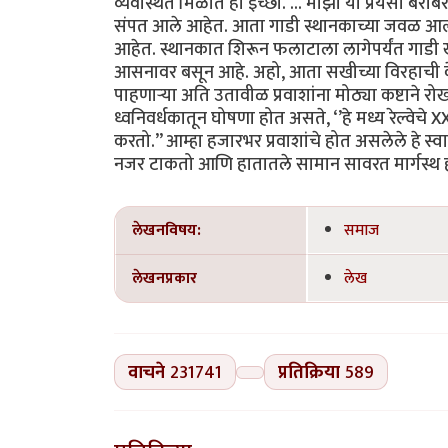
व्यवस्थित मिळोत ही इच्छा. ... माझा या प्रेयसी बर
संपत आले आहेत. आता गाडी स्थानकाच्या जवळ आल्या
आहेत. स्थानकात शिरून फलाटाला लागेपर्यंत गाडी खूप
आसनावर बसून आहे. अहो, आता सखीच्या विरहाची वे
पाहणाऱ्या अति उतावीळ प्रवाशांना मोठ्या कष्टा
ध्वनिवर्धकातून घोषणा होत असते, ‘’हे मध्य रेल्वेचे X
करतो.’’ आम्हा हजारभर प्रवाशांचे होत असलेले हे स्
नजर टाकतो आणि हातातले सामान सावरत मार्गस्थ होतो.
लेखनविषय:
समाज
लेखनप्रकार
लेख
वाचने
231741
प्रतिक्रिया
589