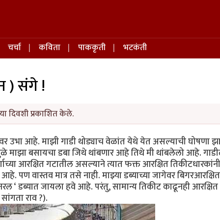
चर्चा
कविता
पाककृती
भटकंती
न ) संगे !
या दिवशी प्रकाशित केले.
ावर उभा आहे. माझी गाडी थोड्याच वेळांत येथे येत असल्याची घोषणा झ
ामुळे माझा बसायचा डबा जिथे थांबणार आहे तिथे मी थांबलेलो आहे. गाड
 वर्गाच्या आरक्षित गटातील असल्याने त्यात फक्त आरक्षित तिकीटधारकांन
हे. पण वास्तव मात्र तसे नाही. माझ्या डब्याच्या जागेवर बिगरआरक्षित
नरल ‘ डब्यात जायला हवे आहे. परंतु, सामान्य तिकीट काढूनही आरक्षित
सांगता राव ?).