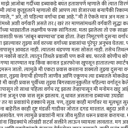
). माझे आजोबा गर्दीच्या डब्याकडे बघत हताशपणे म्हणाले की त्यात शिरण
 त्यांना कुतूहलाने म्हणालो की आपण त्या शेजारच्या बऱ्यापैकी रिकाम्
णाले, “ अरे, तो पहिल्या वर्गाचा डबा आहे.’’ मी ते ऐकले मात्र अन मला 
ंमध्ये अशी वर्गवारी असते तर.( खरं तर माणसांमधली वर्गवारी सुद्धा 
र्गांच्या भाड्यातील लक्षणीय फरक सांगितला. मला झालेला तो एक साक्ष
्यासाठी फक्त ‘लांबून बघण्याचा’ डबा होता. तेव्हा निमूटपणे दुसऱ्या वर्गाच
झाल्यावर तुझ्या सर्व वरच्या वर्गाच्या प्रवासांचा पुरेपूर अनुभव घेतला
वास मनापासून आवडत नाही. त्यातला थंडपणा मला सोसत नाही. तसेच तिथल्
ण नकोसे वाटते. त्यातून तिथले प्रवासी पण कसे बघ. फारसे कोणीच क
पा मारण्यात मग्न किंवा कानात इअरफोन्स खुपसून हातातल्या स्मार्ट
गुदमरून जातो. त्यामुळे मी एकटा प्रवास करताना शक्यतो तुझ्या दुसऱ्या वर्
वारा, तुझ्या वेगाची होणारी जाणीव आणि एकूणच त्या डब्यातले मोकळे
ाही प्रवास पूर्वीच्या तुझ्या बिगरवातानुकुलीत पहिल्या वर्गातून केले
हापासून तो साधा पहिला वर्गच रद्द झाला तेव्हापासून मी मनोमन खट्टू आह
वाशांना अजून एक त्रास सुरू झालाय. तू धावत असताना डब्याच्या उघड्या
े तर या प्रवाशांचे हक्काचे सुख. पण, तुझ्या काही मार्गांवर या मूलभूत 
ाना बाहेरील काही दुष्ट मंडळी गाडीवर जोरात दगड मारतात. बहुदा असे
 असावेत. पण त्यामुळे प्रवाशांनी मात्र जीव मुठीत धरून प्रवास करायचा.
ाशांना खिडक्यांचे लोखंडी शटर्स सक्तीने लाऊन घ्यायला लावतात. मग अ