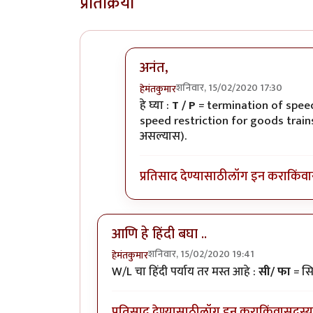
प्रतिक्रिया
अनंत,
शनिवार, 15/02/2020 17:30
हेमंतकुमार
In reply to
रेल्वे रुळांच्या
by
अनन्त्_यात्र
हे घ्या :
T / P
= termination of speed
speed restriction for goods trai
असल्यास).
प्रतिसाद देण्यासाठी
लॉग इन करा
किंवा
आणि हे हिंदी बघा ..
शनिवार, 15/02/2020 19:41
हेमंतकुमार
W/L चा हिंदी पर्याय तर मस्त आहे :
सी/ फा
= सि
प्रतिसाद देण्यासाठी
लॉग इन करा
किंवा
सदस्य 