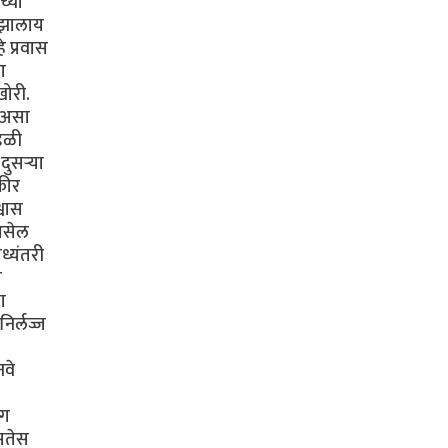
च्या
ी झालाय
 प्रवास
ा
खोरी.
ा असा
ंडळी
ुसऱ्या
कीर
्वास
 असेल
ध्यंतरी
ी
ा
िर्लज्ज
नवे
ंग
असतेस