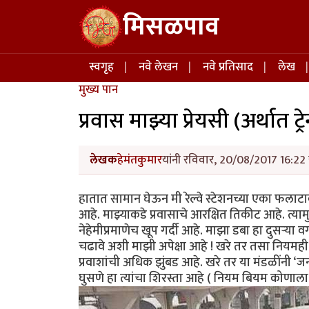
Skip to main content
मिसळपाव
Main navigation
स्वगृह
नवे लेखन
नवे प्रतिसाद
लेख
मुख्य पान
प्रवास माझ्या प्रेयसी (अर्थात ट्रे
लेखक
हेमंतकुमार
यांनी रविवार, 20/08/2017 16:22 
हातात सामान घेऊन मी रेल्वे स्टेशनच्या एका फलाट
आहे. माझ्याकडे प्रवासाचे आरक्षित तिकीट आहे. त्य
नेहेमीप्रमाणेच खूप गर्दी आहे. माझा डबा हा दुसऱ्या
चढावे अशी माझी अपेक्षा आहे ! खरे तर तसा नियमही आ
प्रवाशांची अधिक झुंबड आहे. खरे तर या मंडळींनी ‘ज
घुसणे हा त्यांचा शिरस्ता आहे ( नियम बियम कोणाला 