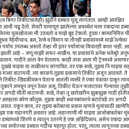
 बिगर तिकीटवालेही) झुंडीने डब्यात घुसू लागतात. आम्ही आरक्षित
ंना आधी चढू देतो. शेवटी घामाघूम झालेल्या अवस्थेत मला एकदाचा डब्य
ल्या घुसखोराला मी उठवतो व माझे बूड टेकतो. हुश्श ! कामानिमित्त म
व नेहेमीचाच. बस, रेल्वे व विमान या तीनही प्रवासांमध्ये माझे रेल्वेवर
वेचा पर्याय उपलब्ध असतो तेव्हा मी इतर पर्यायांचा विचारही करत नाही. आ
्रेयसीच झाली आहे – जणू माझी सफर-सखीच. या प्रवासांचे अनेक भलेबुरे अनु
 झालाय. गाडीने आता वेग घेतलाय. काही तास आता मी ट्रेनमध्ये असणार
दुख्खे माझ्या या सखीलाच सांगावित. तर एक सखे, तुझ्या नि माझ्या स
पच मज्जा वाटायची. त्या काळचे तुझ्या प्रवासाचे तिकीट अजून आठवते. ते
े तिकीट-खिडकीवरून घेताना आतली व्यक्ती ते एका यंत्रावर दाबून त्या
ौतुकाने जमवून जपून ठेवत असू. तिकीट घेऊन फलाटावर गेल्यावर तुझी 
 अगदी भीती वाटायची. सखे, तेव्हा तू खरोखरीच झुकझुक गाडी होतीस.
 तर आम्हाला कोण कौतुक. तुझ्या काही स्थानकांवरचे बटाटेवडे तर अगदी
सत. एकून काय, तर तुझ्या बरोबरचा प्रवास म्हणजे मुलांसाठी खाणेपि
ुझा एक महानगरी अवतार आहे. लहानपणी मी माझ्या आजोबांबरोबर मुंब
या डब्यांमध्ये शिरणे व त्यातून उतरणे हे एक अग्निदिव्यच. असेच एकदा आम
समोरच्या डब्यात गर्दीचा महापूर होता. परंतु, त्याला लागूनच्या डब्य