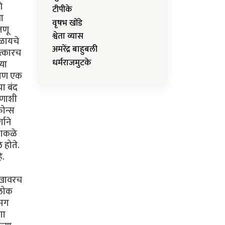
े
टीपीके
या
वृषभ खोंडे
जणू
श्वेता व्यास
कळायचे
अमरेंद्र बाहुबली
ात्कारच
धर्मराजमुटके
्या
. पण एक
या बंद
ोणाशी
फोन्स
गाने
ढाकळे
 होते.
े.
सुखावरच
 लोक
 मग
शा