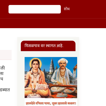
शोध
शोध
मिसळपाव वर स्वागत आहे.
ाली
ीला
ीच
 डब्यात