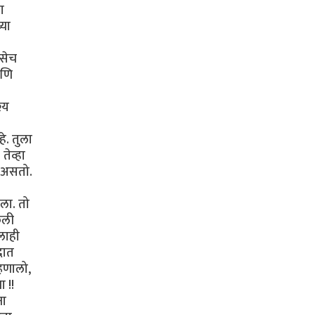
ा
्या
तसेच
आणि
्य
े. तुला
तेव्हा
 असतो.
ला. तो
ेली
लाही
दात
्हणालो,
 !!
ना