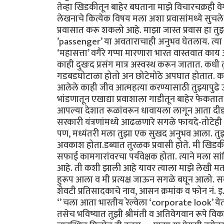
तेव्हा खिडकीतून बाहेर बघताना माझे विचारचक्रही वेग
लेखनाचे कित्येक विषय मला अशा प्रवासांमध्ये सुचले
प्रवासात करू शकलो आहे. माझा जास्त प्रवास हा तुझ्या
’passenger’ या अवताराचाही अनुभव घेतलाय. त्या प
‘महासत्ता’ वगैरे गप्पा मारणारा भारत वास्तवात काय
काही दुखःद प्रसंग मात्र अस्वस्थ करून जातात. कधी त
गडबडघोटाळा होतो अन छोटेमोठे अपघात होतात. काही 
आलेले काही जीव आत्महत्या करण्यासाठी तुझ्यापुढ
भांडणातून एखाद्या प्रवाशाला गाडीतून बाहेर फेकता
आपल्या देशात रूळांवरून धावायला लागून आता दीडशे
सरकारी यंत्रणांमध्ये आढळणारे सगळे फायदे-तो
पण, मध्यंतरी मला तुझा एक सुखद अनुभव आला. तुझ्
अवकाश होता.डब्यात तुरळक प्रवासी होते. मी खिड
सफाई कामगारांवरचा पर्यवेक्षक होता. त्याने मला सा
आहे. ती कशी झाली आहे यावर त्याला माझे लेखी मत
हुरूप आला व मी प्रत्यक्ष जाऊन सगळे बघून आलो. सर्
शेवटी प्रतिसादकाचे नाव, आसन क्रमांक व फोन नं. इ.
‘’ चला आता भारतीय रेल्वेला ‘corporate look’ येतो
तसेच भविष्यात तुझी श्रीमंती व अतिवेगवान रूपे विकसित