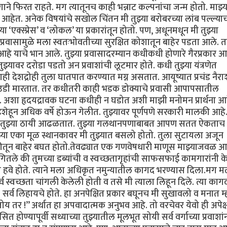
ाने फिरत राहते. मग त्यातूनच काही भन्नाट कल्पनांचा जन्म होतो. माझ्य
 आहेत. अनेक विषयांचे सखोल चिंतन मी तुझ्या बरोबरच्या लांब पल्ल्याच
 ‘एक्स्प्रेस’ व ‘लोकल’ या प्रकारांतून होतो. पण, अधूनमधून मी तुझ्या
्रवासामुळे मला स्वतःभोवतीच्या सुरक्षित कोशातून बाहेर पडता आले. 
 आहे याचे भान आले. तुझ्या प्रवासादरम्यान कधीकधी होणारे गैरप्रकार 
ुझ्यावर दरोडा पडतो अन प्रवाशांची लूटमार होते. कधी तुझ्या यंत्रणेत
देशद्रोही तुला घातपात करण्यात मग्न असतात. आयूष्यात प्रचंड नैराश
े उडी मारतात. तर कधीतरी काही भडक डोक्याचे प्रवासी आपापसातील
त. अशा हृदयद्रावक घटना कधीही न घडोत अशी माझी मनोमन प्रार्थना आह
हून अधिक वर्षे होऊन गेलीत. तुझ्यावर पूर्णपणे सरकारी मालकी आहे. 
टेही तुझ्या ठायी आढळतात. तुझ्या गलथानपणाबाबत आपण सतत ऐकताच
या एका मूळ स्थानकावर मी तुझ्यात बसलो होतो. तुला सुटायला अजून
कीतून बाहेर बघत होतो.तेवढ्यात एक गणवेषधारी माणूस माझ्याजवळ आ
ंगितले की तुमच्या डब्यांची व स्वच्छतागृहांची साफसफाई कामगारांनी क
 हवे होते. त्याने मला अधिकृत नमुन्यातील कागद भरण्यास दिला.मग म
व स्वच्छता चांगली केलेली होती व तसे मी त्याला लिहून दिले. त्या काग
 सर्व लिहायचे होते. हा अनपेक्षित प्रकार बघूनच मी सुखावलो व मनात म
य तर !” अर्थात हा अपवादात्मक अनुभव आहे. तो वरचेवर येवो ही अपेक्षा
 होण्यापूर्वी सध्याच्या तुझ्यातील मूलभूत सोयी सर्व वर्गाच्या प्रवाशां