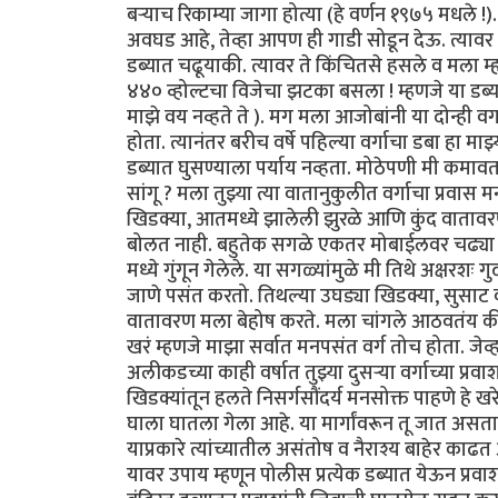
बऱ्याच रिकाम्या जागा होत्या (हे वर्णन १९७५ मधले !
अवघड आहे, तेव्हा आपण ही गाडी सोडून देऊ. त्यावर मी
डब्यात चढूयाकी. त्यावर ते किंचितसे हसले व मला म्ह
४४० व्होल्टचा विजेचा झटका बसला ! म्हणजे या डब्या
माझे वय नव्हते ते ). मग मला आजोबांनी या दोन्ही व
होता. त्यानंतर बरीच वर्षे पहिल्या वर्गाचा डबा हा माझ
डब्यात घुसण्याला पर्याय नव्हता. मोठेपणी मी कमावता 
सांगू ? मला तुझ्या त्या वातानुकुलीत वर्गाचा प्र
खिडक्या, आतमध्ये झालेली झुरळे आणि कुंद वातावर
बोलत नाही. बहुतेक सगळे एकतर मोबाईलवर चढ्या गप्
मध्ये गुंगून गेलेले. या सगळ्यांमुळे मी तिथे अक्षरशः 
जाणे पसंत करतो. तिथल्या उघड्या खिडक्या, सुसाट 
वातावरण मला बेहोष करते. मला चांगले आठवतंय की मी क
खरं म्हणजे माझा सर्वात मनपसंत वर्ग तोच होता. जेव्
अलीकडच्या काही वर्षात तुझ्या दुसऱ्या वर्गाच्या प्र
खिडक्यांतून हलते निसर्गसौंदर्य मनसोक्त पाहणे हे खर
घाला घातला गेला आहे. या मार्गांवरून तू जात असत
याप्रकारे त्यांच्यातील असंतोष व नैराश्य बाहेर काढत
यावर उपाय म्हणून पोलीस प्रत्येक डब्यात येऊन प्रव