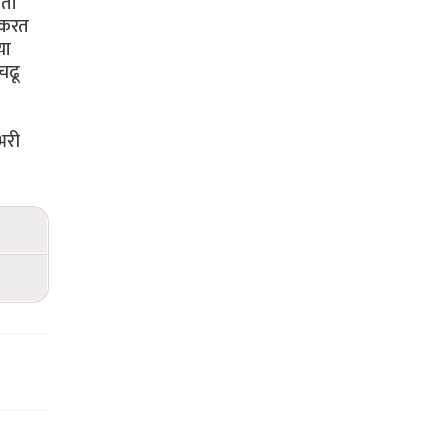
आता
 करत
या
चढू
भरी