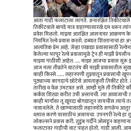
आता गाडी फलाटाला लागते. अनारक्षित तिकीटवाले (व
तिकीटवाले बापडे मात्र शहाण्यासारखे दम धरून त्या
प्रवेश मिळतो. माझ्या आरक्षित आसनावर आक्रमण केले
नियमित रेल्वे प्रवास करतो. डब्यात शिरतानाचा हा अनुभ
आत्यंतिक प्रेम आहे. जेव्हा एखाद्या प्रवासासाठी रेल्
केलेल्या भरपूर रेल्वे प्रवासामुळे ट्रेन ही माझी प
माझ्या गाठीशी आहेत. .... माझा आजचा प्रवास सुरू
आज मला तीव्रतेने वाटतंय की माझी प्रवासातील सुख 
काही किस्से ...... लहानपणी तुझ्यातून प्रवासाची खू
पुठ्याच्या कागदाचे छोटेसे आयताकृती तिकीट होते. त
तारीख व वेळ उमटवत असे. आम्ही मुले ती तिकीटे क
कर्कश शिट्या करीत उभी असायची. त्या आवाजाची तर
काही मार्गांवर तू खूपदा बोगद्यातून जायचीस त्याचे
नावाजलेले. ते खाण्यासाठी लहानमोठे सगळेच आतुर अ
धमाल करणे यासाठीच असायचा. उपनगरी रेल्वे हा त
लोकल्सने प्रवास करी. तुडुंब गर्दीने ओसंडून वाहणाऱ्
फलाटावर गाडीची वाट पाहत होतो. गाडी आली. आमच्या 