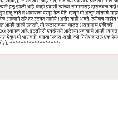
ोबरचा संवाद हा न संपणारा आहे. पण, आताच्या प्रवासाचे चार तास मात्र 
ने हळू झाली आहे. काही प्रवासी त्यांच्या सामानासह दाराजवळ गर्दी
 हळू जाते व थांबायला भरपूर वेळ घेते. म्हणून मी अजून शांतपणे माझ्
ळ आल्याने खरे तर उठवत नाहीये ! अखेर गाडी थांबते. लगेचच गाडीत 
ने रोखत आम्ही खाली उतरतो. मी फलाटावरून चालत असतानाच एकीकडे
XXX स्थानक आहे. इंटरसिटी एक्स्प्रेसने आलेल्या प्रवाशांचे आम्ही स्वागत
वागत ऐकून मी भारावतो. माझ्या ‘प्रवास-सखी’ कडे निरोपादाखल एक प्रेम
 ********************************