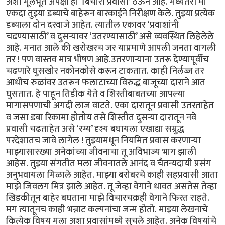
अशा मूलभूत अपेक्षा हा ‘बिचारा प्रवासी’ ठेऊन आहे. मध्यंतरी मी
एकदा तुझ्या डब्याचे बाहेरून बारकाईने निरीक्षण केले. तुझ्या प्रत्येक
डब्याला दोन दरवाजे आहेत. त्यातील एकावर ‘प्रवाशांनी
चढण्यासाठी’ व दुसऱ्यावर ‘उतरण्यासाठी’ असे व्यवस्थित लिहेलेले
आहे. मनात आले की खरोखरच जर याप्रमाणे आपली जनता वागली
तर ! पण वास्तव मात्र भीषण आहे.उतरणाऱ्याना उतरू देण्यापूर्वीच
चढणारे घुसखोर नकोनकोसे करून टाकतात. काही निर्लज्ज तर
आधीच रुळांवर उतरून फलाटाच्या विरुद्ध बाजूच्या दाराने आत
घुसतात. हे पाहून तिडीक येते व शिस्तीबाबतच्या आपल्या
मागासपणाची अगदी लाज वाटते. एका दारातून प्रवासी उतरताहेत
व जसा डबा रिकामा होतोय तसे शिस्तीत दुसऱ्या दारातून नवे
प्रवासी चढताहेत असे ‘रम्य’ दृश्य बघायला एखाद्या सम्रुद्ध
परदेशातच जावे लागेल ! तुझ्यामधून नियमित प्रवास करणाऱ्या
माझ्यासारख्या अनेकांच्या जीवनाचा तू अविभाज्य भाग झाली
आहेस. तुझ्या संगतीत मला जीवनातले आनंद व चैतन्यदायी प्रसंग
अनुभवायला मिळाले आहेत. माझ्या बरोबरचे काही सहप्रवासी आता
माझे जिवलग मित्र झाले आहेत. तू जेव्हा वेगाने धावत असतेस तेव्हा
खिडकीतून बाहेर बघताना माझे विचारचक्रही वेगाने फिरत राहते.
मग त्यातूनच काही भन्नाट कल्पनांचा जन्म होतो. माझ्या लेखनाचे
कित्येक विषय मला अशा प्रवासांमध्ये सुचले आहेत. अनेक विषयांचे