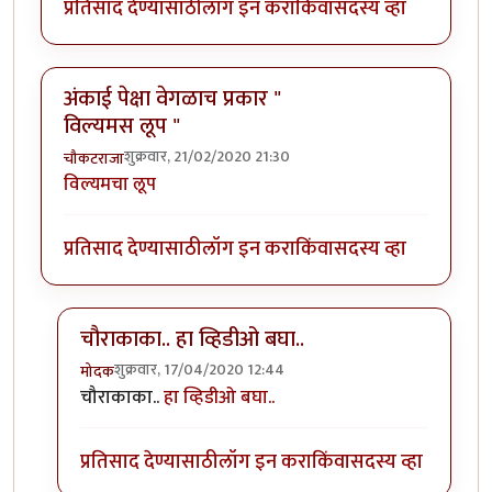
प्रतिसाद देण्यासाठी
लॉग इन करा
किंवा
सदस्य व्हा
अंकाई पेक्षा वेगळाच प्रकार "
विल्यमस लूप "
शुक्रवार, 21/02/2020 21:30
चौकटराजा
विल्यमचा लूप
प्रतिसाद देण्यासाठी
लॉग इन करा
किंवा
सदस्य व्हा
चौराकाका.. हा व्हिडीओ बघा..
शुक्रवार, 17/04/2020 12:44
मोदक
In reply to
अंकाई पेक्षा वेगळाच प्रकार " विल्यमस लूप "
by
च
चौराकाका..
हा व्हिडीओ बघा..
प्रतिसाद देण्यासाठी
लॉग इन करा
किंवा
सदस्य व्हा