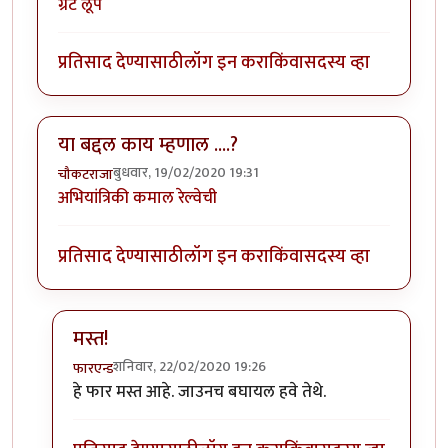
ग्रेट लूप
प्रतिसाद देण्यासाठी
लॉग इन करा
किंवा
सदस्य व्हा
या बद्दल काय म्हणाल ....?
बुधवार, 19/02/2020 19:31
चौकटराजा
अभियांत्रिकी कमाल रेल्वेची
प्रतिसाद देण्यासाठी
लॉग इन करा
किंवा
सदस्य व्हा
मस्त!
शनिवार, 22/02/2020 19:26
फारएन्ड
In reply to
या बद्दल काय म्हणाल ....?
by
चौकटराजा
हे फार मस्त आहे. जाउनच बघायल हवे तेथे.