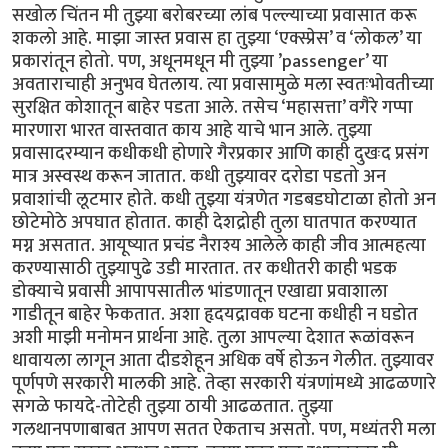
सखोल चिंतन मी तुझ्या बरोबरच्या लांब पल्ल्याच्या प्रवासात करू
शकलो आहे. माझा जास्त प्रवास हा तुझ्या ‘एक्स्प्रेस’ व ‘लोकल’ या
प्रकारांतून होतो. पण, अधूनमधून मी तुझ्या ’passenger’ या
अवताराचाही अनुभव घेतलाय. त्या प्रवासामुळे मला स्वतःभोवतीच्या
सुरक्षित कोशातून बाहेर पडता आले. तसेच ‘महासत्ता’ वगैरे गप्पा
मारणारा भारत वास्तवात काय आहे याचे भान आले. तुझ्या
प्रवासादरम्यान कधीकधी होणारे गैरप्रकार आणि काही दुखःद प्रसंग
मात्र अस्वस्थ करून जातात. कधी तुझ्यावर दरोडा पडतो अन
प्रवाशांची लूटमार होते. कधी तुझ्या यंत्रणेत गडबडघोटाळा होतो अन
छोटेमोठे अपघात होतात. काही देशद्रोही तुला घातपात करण्यात
मग्न असतात. आयूष्यात प्रचंड नैराश्य आलेले काही जीव आत्महत्या
करण्यासाठी तुझ्यापुढे उडी मारतात. तर कधीतरी काही भडक
डोक्याचे प्रवासी आपापसातील भांडणातून एखाद्या प्रवाशाला
गाडीतून बाहेर फेकतात. अशा हृदयद्रावक घटना कधीही न घडोत
अशी माझी मनोमन प्रार्थना आहे. तुला आपल्या देशात रूळांवरून
धावायला लागून आता दीडशेहून अधिक वर्षे होऊन गेलीत. तुझ्यावर
पूर्णपणे सरकारी मालकी आहे. तेव्हा सरकारी यंत्रणांमध्ये आढळणारे
सगळे फायदे-तोटेही तुझ्या ठायी आढळतात. तुझ्या
गलथानपणाबाबत आपण सतत ऐकताच असतो. पण, मध्यंतरी मला