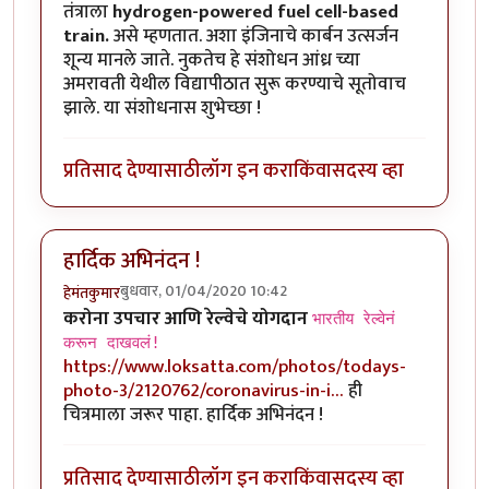
तंत्राला
hydrogen-powered fuel cell-based
train.
असे म्हणतात. अशा इंजिनाचे कार्बन उत्सर्जन
शून्य मानले जाते. नुकतेच हे संशोधन आंध्र च्या
अमरावती येथील विद्यापीठात सुरू करण्याचे सूतोवाच
झाले. या संशोधनास शुभेच्छा !
प्रतिसाद देण्यासाठी
लॉग इन करा
किंवा
सदस्य व्हा
हार्दिक अभिनंदन !
बुधवार, 01/04/2020 10:42
हेमंतकुमार
करोना उपचार आणि रेल्वेचे योगदान
भारतीय रेल्वेनं
करून दाखवलं!
https://www.loksatta.com/photos/todays-
photo-3/2120762/coronavirus-in-i…
ही
चित्रमाला जरूर पाहा. हार्दिक अभिनंदन !
प्रतिसाद देण्यासाठी
लॉग इन करा
किंवा
सदस्य व्हा