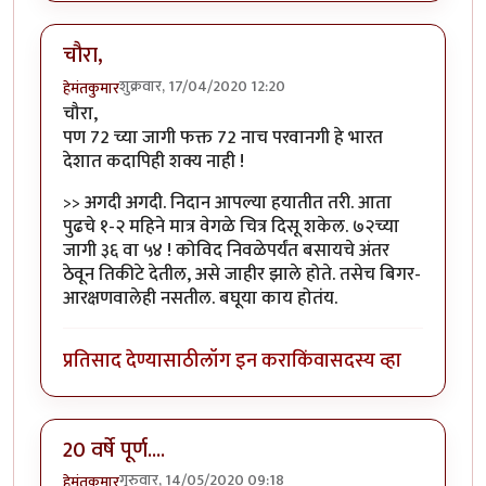
चौरा,
शुक्रवार, 17/04/2020 12:20
हेमंतकुमार
चौरा,
पण 72 च्या जागी फक्त 72 नाच परवानगी हे भारत
देशात कदापिही शक्य नाही !
>> अगदी अगदी. निदान आपल्या हयातीत तरी. आता
पुढचे १-२ महिने मात्र वेगळे चित्र दिसू शकेल. ७२च्या
जागी ३६ वा ५४ ! कोविद निवळेपर्यंत बसायचे अंतर
ठेवून तिकीटे देतील, असे जाहीर झाले होते. तसेच बिगर-
आरक्षणवालेही नसतील. बघूया काय होतंय.
प्रतिसाद देण्यासाठी
लॉग इन करा
किंवा
सदस्य व्हा
20 वर्षे पूर्ण....
गुरुवार, 14/05/2020 09:18
हेमंतकुमार