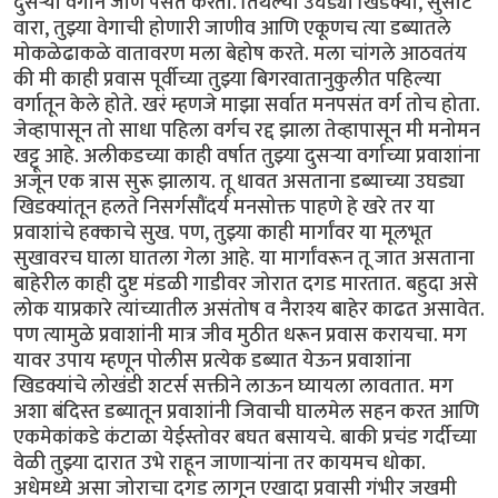
दुसऱ्या वर्गाने जाणे पसंत करतो. तिथल्या उघड्या खिडक्या, सुसाट
वारा, तुझ्या वेगाची होणारी जाणीव आणि एकूणच त्या डब्यातले
मोकळेढाकळे वातावरण मला बेहोष करते. मला चांगले आठवतंय
की मी काही प्रवास पूर्वीच्या तुझ्या बिगरवातानुकुलीत पहिल्या
वर्गातून केले होते. खरं म्हणजे माझा सर्वात मनपसंत वर्ग तोच होता.
जेव्हापासून तो साधा पहिला वर्गच रद्द झाला तेव्हापासून मी मनोमन
खट्टू आहे. अलीकडच्या काही वर्षात तुझ्या दुसऱ्या वर्गाच्या प्रवाशांना
अजून एक त्रास सुरू झालाय. तू धावत असताना डब्याच्या उघड्या
खिडक्यांतून हलते निसर्गसौंदर्य मनसोक्त पाहणे हे खरे तर या
प्रवाशांचे हक्काचे सुख. पण, तुझ्या काही मार्गांवर या मूलभूत
सुखावरच घाला घातला गेला आहे. या मार्गांवरून तू जात असताना
बाहेरील काही दुष्ट मंडळी गाडीवर जोरात दगड मारतात. बहुदा असे
लोक याप्रकारे त्यांच्यातील असंतोष व नैराश्य बाहेर काढत असावेत.
पण त्यामुळे प्रवाशांनी मात्र जीव मुठीत धरून प्रवास करायचा. मग
यावर उपाय म्हणून पोलीस प्रत्येक डब्यात येऊन प्रवाशांना
खिडक्यांचे लोखंडी शटर्स सक्तीने लाऊन घ्यायला लावतात. मग
अशा बंदिस्त डब्यातून प्रवाशांनी जिवाची घालमेल सहन करत आणि
एकमेकांकडे कंटाळा येईस्तोवर बघत बसायचे. बाकी प्रचंड गर्दीच्या
वेळी तुझ्या दारात उभे राहून जाणाऱ्यांना तर कायमच धोका.
अधेमध्ये असा जोराचा दगड लागून एखादा प्रवासी गंभीर जखमी