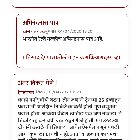
अभिनंदनास पात्र
बुधवार, 01/04/2020 15:20
Nitin Palkar
In reply to
हार्दिक अभिनंदन !
by
हेमंतकुमार
भारतीय रेल्वे नक्कीच अभिनंदनास पात्र आहे.
प्रतिसाद देण्यासाठी
लॉग इन करा
किंवा
सदस्य व्हा
अंतर विकत घेणे !
रविवार, 05/04/2020 15:40
हेमंतकुमार
काही वर्षांपूर्वीची घटना. तीन जणांनी ट्रेनच्या
2S
डब्यातून
प्रवासाची आरक्षित तिकिटे काढली होती. पूर्ण बसूनचा
प्रवास होता. आयत्या वेळेस त्यांतील एक जण गळाला. ते
तिकीट रद्द करायची वेळ टळून गेली होती. मग उरलेल्या
दोघांनी ठरवले की तिघांच्या जागेत ऐसपैस बसून मधली
जागा कुणाला द्यायची नाही. आता या डब्यात कायमच