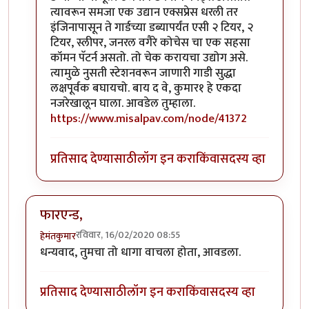
त्यावरून समजा एक उद्यान एक्सप्रेस धरली तर
इंजिनापासून ते गार्डच्या डब्यापर्यंत एसी २ टियर, २
टियर, स्लीपर, जनरल वगैरे कोचेस चा एक सहसा
कॉमन पॅटर्न असतो. तो चेक करायचा उद्योग असे.
त्यामुळे नुसती स्टेशनवरून जाणारी गाडी सुद्धा
लक्षपूर्वक बघायचो. बाय द वे, कुमार१ हे एकदा
नजरेखालून घाला. आवडेल तुम्हाला.
https://www.misalpav.com/node/41372
प्रतिसाद देण्यासाठी
लॉग इन करा
किंवा
सदस्य व्हा
फारएन्ड,
रविवार, 16/02/2020 08:55
हेमंतकुमार
धन्यवाद, तुमचा तो धागा वाचला होता, आवडला.
प्रतिसाद देण्यासाठी
लॉग इन करा
किंवा
सदस्य व्हा