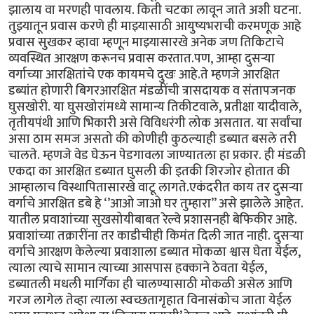
झालाय वा मरणही पावलाय. किती चटका लावून जाते अशी घटना.
तुझ्यातून प्रवास करणे ही माझ्यासाठी आयुष्यभराची करमणूक आहे
प्रवास सुखकर व्हावा म्हणून माझ्यासारखे अनेक जण तिकिटाचे
व्यवस्थित आरक्षण करूनच प्रवास करतात.पण, आम्हा दुसऱ्या
वर्गाच्या आरक्षितांचे एक कायमचे दुखः आहे.ते म्हणजे आरक्षित
डब्यांत होणारी बिगरआरक्षित मंडळींची त्रासदायक व संतापजनक
घुसखोरी. या घुसखोरांमध्ये सामान्य तिकीटवाले, प्रतीक्षा यादीवाले,
तृतीयपंथी आणि भिकारी असे विविधरंगी लोक असतात. या सर्वांचा
असा ठाम समज असतो की कोणीही कुठल्याही डब्यात बसले तरी
चालते. म्हणजे वेड घेऊन पेडगावला जाण्यातला हा प्रकार. ही मंडळी
एकदा का आरक्षित डब्यात घुसली की इतकी शिरजोर होतात की
आम्हालाच विस्थापितासारखे वाटू लागते.एकंदरीत काय तर दुसऱ्या
वर्गाचे आरक्षित डबे हे ‘’आओ जाओ घर तुम्हारा’’ असे झालेले आहेत.
यातील प्रवाशांच्या सुखसोयीबाबत रेल्वे प्रशासनही बेफिकीर आहे.
प्रवाशांच्या तक्रारींना तर काडीचीही किमंत दिली जात नाही. दुसऱ्या
वर्गाचे आरक्षण केलेल्या प्रवाशाला डब्यात मोकळा श्वास घेता येईल,
त्याला त्याचे सामान त्याच्या आसपास हक्काने ठेवता येईल,
डब्यातली मधली मार्गिका ही चालण्यासाठी मोकळी असेल आणि
गरज लागेल तेव्हा त्याला स्वच्छतागृहात विनासंकोच जाता येईल