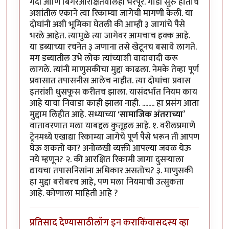
गर्दी आणि बिगरआरक्षितवालेही भरपूर. गाडी सुरु होताच
अशांतील एकाने त्या रिकाम्या जागेची मागणी केली. या
दोघांनी अशी भूमिका घेतली की आम्ही ३ जागांचे पैसे
भरले आहेत. त्यामुळे त्या जागेवर आमचाच हक्क आहे.
या डब्याच्या रचनेत ३ जणाना तसे खेटूनच बसावे लागते.
मग डब्यातील उभे लोक त्यांच्याशी वादावादी करू
लागले. त्यांनी माणुसकीचा मुद्दा काढला. नेमके तेव्हा पूर्ण
प्रवासात तपासनीस आलेच नाहीत. त्या दोघांचा प्रवास
इतरांशी धुसफूस करीतच झाला. यासंदर्भात नियम काय
आहे याचा निवाडा काही झाला नाही. ........ हा प्रसंग आता
मुद्दाम लिहीत आहे. सध्याच्या
‘सामाजिक अंतराच्या
’
वातावरणात मला याबद्दल कुतूहल आहे. १. वरीलप्रमाणे
ट्रेनमध्ये एखाद्या रिकाम्या जागेचे पूर्ण पैसे भरून ती आपण
घेऊ शकतो का? अनोळखी व्यक्ती आपल्या जवळ येऊ
नये म्हणून? २. की आरक्षित रिकामी जागा दुसऱ्याला
द्यायचा तपासनिसांना अधिकार असतोच? ३. माणुसकी
हा मुद्दा बरोबरच आहे, पण मला नियमाची उत्सुकता
आहे. कोणाला माहिती आहे ?
प्रतिसाद देण्यासाठी
लॉग इन करा
किंवा
सदस्य व्हा