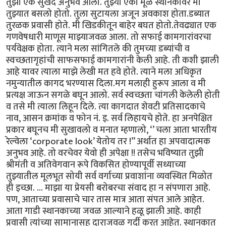
तुझा एक सुखद अनुभव आला. तुझ्या एका मूळ स्थानकावर मी
तुझ्यात बसलो होतो. तुला सुटायला अजून अवकाश होता.डब्यात
तुरळक प्रवासी होते. मी खिडकीतून बाहेर बघत होतो.तेवढ्यात एक
गणवेषधारी माणूस माझ्याजवळ आला. तो सफाई कामगारांवरचा
पर्यवेक्षक होता. त्याने मला सांगितले की तुमच्या डब्यांची व
स्वच्छतागृहांची साफसफाई कामगारांनी केली आहे. ती कशी झाली
आहे यावर त्याला माझे लेखी मत हवे होते. त्याने मला अधिकृत
नमुन्यातील कागद भरण्यास दिला.मग मलाही हुरूप आला व मी
प्रत्यक्ष जाऊन सगळे बघून आलो. सर्व स्वच्छता चांगली केलेली होती
व तसे मी त्याला लिहून दिले. त्या कागदात शेवटी प्रतिसादकाचे
नाव, आसन क्रमांक व फोन नं. इ. सर्व लिहायचे होते. हा अनपेक्षित
प्रकार बघूनच मी सुखावलो व मनात म्हणालो, ‘’ चला आता भारतीय
रेल्वेला ‘corporate look’ येतोय तर !” अर्थात हा अपवादात्मक
अनुभव आहे. तो वरचेवर येवो ही अपेक्षा !! तसेच भविष्यात तुझी
श्रीमंती व अतिवेगवान रूपे विकसित होण्यापूर्वी सध्याच्या
तुझ्यातील मूलभूत सोयी सर्व वर्गाच्या प्रवाशांना व्यवस्थित मिळोत
ही इच्छा. ... माझा या प्रेयसी बरोबरचा संवाद हा न संपणारा आहे.
पण, आताच्या प्रवासाचे चार तास मात्र आता संपत आले आहेत.
आता गाडी स्थानकाच्या जवळ आल्याने हळू झाली आहे. काही
प्रवासी त्यांच्या सामानासह दाराजवळ गर्दी करत आहेत. स्थानकात