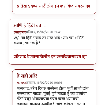
प्रतिसाद देण्यासाठी
लॉग इन करा
किंवा
सदस्य व्हा
आणि हे हिंदी बघा ..
शनिवार, 15/02/2020 19:41
हेमंतकुमार
W/L चा हिंदी पर्याय तर मस्त आहे :
सी/ फा
= सिटी
बजाव , फाटक है !
प्रतिसाद देण्यासाठी
लॉग इन करा
किंवा
सदस्य व्हा
हे सही आहे!
रविवार, 16/02/2020 00:16
फारएन्ड
In reply to
आणि हे हिंदी बघा ..
by
हेमंतकुमार
धन्यवाद. बरेच दिवस सस्पेन्स होता. पूर्वी आम्ही लांब
पल्ल्याच्या गाड्या, मुंबई-पुणे गाड्या ई च्या डब्यांचा
पॅटर्न बघून ओळखायचा प्रयत्न करत असायचो.
डब्यांच्या बाजूला उजवीकडे त्यांचे कोड्स असतात