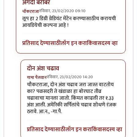
अगदी बरोबर
रविवार, 23/02/2020 09:10
चौकटराजा
In reply to
विल्यम व ग्रेट लूप
by
गामा पैलवान
लूप हा 2 डिग्री ग्रेडियंट मेंटेन करण्यासाठीच करायची
आयडियेची कल्पना आहे !
प्रतिसाद देण्यासाठी
लॉग इन करा
किंवा
सदस्य व्हा
दोन अंश चढाव
रविवार, 23/02/2020 14:20
गामा पैलवान
In reply to
अगदी बरोबर
by
चौकटराजा
चौकटराजा, दोन अंश चढाव जरा जास्त वाटतोय
का? पळसदरी ते खंडाळा हा बोरघाट तीव्र
चढावाचा मानला जातो. किंमत काढली तर १.३३
अंश आली. अमेरिकी सर्पिलांचे चढाव शोधणे रंजक
ठरावे. आ.न., -गा.पै.
प्रतिसाद देण्यासाठी
लॉग इन करा
किंवा
सदस्य व्हा