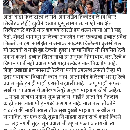
आता गाडी फलाटाला लागते. अनारक्षित तिकीटवाले (व बिगर
तिकीटवालेही) झुंडीने डब्यात घुसू लागतात. आम्ही आरक्षित
तिकीटवाले बापडे मात्र शहाण्यासारखे दम धरून त्यांना आधी चढू
देतो. शेवटी घामाघूम झालेल्या अवस्थेत मला एकदाचा डब्यात प्रवेश
मिळतो. माझ्या आरक्षित आसनावर आक्रमण केलेल्या घुसखोराला
मी उठवतो व माझे बूड टेकतो. हुश्श ! कामानिमित्त मी नियमित रेल्वे
प्रवास करतो. डब्यात शिरतानाचा हा अनुभव नेहेमीचाच. बस, रेल्वे व
विमान या तीनही प्रवासांमध्ये माझे रेल्वेवर आत्यंतिक प्रेम आहे.
जेव्हा एखाद्या प्रवासासाठी रेल्वेचा पर्याय उपलब्ध असतो तेव्हा मी
इतर पर्यायांचा विचारही करत नाही. आतापर्यंत केलेल्या भरपूर रेल्वे
प्रवासामुळे ट्रेन ही माझी प्रेयसीच झाली आहे – जणू माझी सफर-
सखीच. या प्रवासांचे अनेक भलेबुरे अनुभव माझ्या गाठीशी आहेत.
.... माझा आजचा प्रवास सुरू झालाय. गाडीने आता वेग घेतलाय.
काही तास आता मी ट्रेनमध्ये असणार आहे. आज मला तीव्रतेने
वाटतंय की माझी प्रवासातील सुख दुख्खे माझ्या या सखीलाच
सांगावित. तर एक सखे, तुझ्या नि माझ्या सहवासाचे काही किस्से
...... लहानपणी तुझ्यातून प्रवासाची खूपच मज्जा वाटायची. त्या