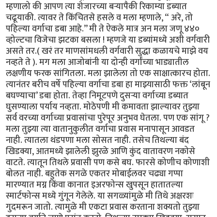
म्हणालो की आपण त्या शेजारच्या बऱ्यापैकी रिकाम्या डब्यात
चढूयाकी. त्यावर ते किंचितसे हसले व मला म्हणाले, “ अरे, तो
पहिल्या वर्गाचा डबा आहे.’’ मी ते ऐकले मात्र अन मला जणू ४४०
व्होल्टचा विजेचा झटका बसला ! म्हणजे या डब्यांमध्ये अशी वर्गवारी
असते तर.( खरं तर माणसांमधली वर्गवारी सुद्धा कळायचे माझे वय
नव्हते ते ). मग मला आजोबांनी या दोन्ही वर्गांच्या भाड्यातील
लक्षणीय फरक सांगितला. मला झालेला तो एक साक्षात्कारच होता.
त्यानंतर बरीच वर्षे पहिल्या वर्गाचा डबा हा माझ्यासाठी फक्त ‘लांबून
बघण्याचा’ डबा होता. तेव्हा निमूटपणे दुसऱ्या वर्गाच्या डब्यात
घुसण्याला पर्याय नव्हता. मोठेपणी मी कमावता झाल्यावर तुझ्या
सर्व वरच्या वर्गाच्या प्रवासांचा पुरेपूर अनुभव घेतला. पण एक सांगू ?
मला तुझ्या त्या वातानुकुलीत वर्गाचा प्रवास मनापासून आवडत
नाही. त्यातला थंडपणा मला सोसत नाही. तसेच तिथल्या बंद
खिडक्या, आतमध्ये झालेली झुरळे आणि कुंद वातावरण नकोसे
वाटते. त्यातून तिथले प्रवासी पण कसे बघ. फारसे कोणीच कोणाशी
बोलत नाही. बहुतेक सगळे एकतर मोबाईलवर चढ्या गप्पा
मारण्यात मग्न किंवा कानात इअरफोन्स खुपसून हातातल्या
स्मार्टफोन्स मध्ये गुंगून गेलेले. या सगळ्यांमुळे मी तिथे अक्षरशः
गुदमरून जातो. त्यामुळे मी एकटा प्रवास करताना शक्यतो तुझ्या