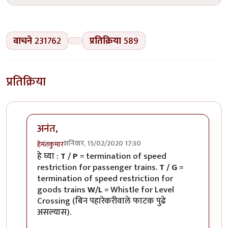
वाचने
231762
प्रतिक्रिया
589
प्रतिक्रिया
अनंत,
शनिवार, 15/02/2020 17:30
हेमंतकुमार
In reply to
रेल्वे रुळांच्या
by
अनन्त्_यात्री
हे घ्या :
T / P
= termination of speed
restriction for passenger trains.
T / G
=
termination of speed restriction for
goods trains
W/L
= Whistle for Level
Crossing (बिन पहारेकरीवाले फाटक पुढे
असल्यास).