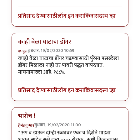
प्रतिसाद देण्यासाठी
लॉग इन करा
किंवा
सदस्य व्हा
काही वेळा घाटाचा डोंगर
बुधवार, 19/02/2020 10:59
कंजूस
काही वेळा घाटाचा डोंगर चढण्यासाठी पुरेसा पसरलेला
डोंगर मिळाला नाही तर पायरी पद्धत वापरतात.
मायनामारला आहे. १८८५.
प्रतिसाद देण्यासाठी
लॉग इन करा
किंवा
सदस्य व्हा
भारीच !
बुधवार, 19/02/2020 11:00
हेमंतकुमार
* अप व डाऊन दोन्ही रूळावर एकाच दिशेने गाड्या
धावत आहेत असे दृश्य >>>> रोचक . संधी मिळाल्यास