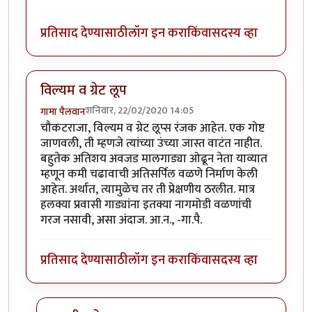
प्रतिसाद देण्यासाठी
लॉग इन करा
किंवा
सदस्य व्हा
विल्यम व ग्रेट लूप
शनिवार, 22/02/2020 14:05
गामा पैलवान
चौकटराजा, विल्यम व ग्रेट लूप्स रंजक आहेत. एक गोष्ट
जाणवली, ती म्हणजे त्यांच्या उंच्या जास्त वाटंत नाहीत.
बहुतेक अतिशय अवजड मालगाड्या ओढून नेता याव्यात
म्हणून कमी चढावाची अतिसर्पिल वळणे निर्माण केली
आहेत. अर्थात, त्यामुळेच तर ती प्रेक्षणीय ठरलीत. मात्र
हलक्या प्रवासी गाड्यांना इतक्या नागमोडी वळणांची
गरज नसावी, असा अंदाज. आ.न., -गा.पै.
प्रतिसाद देण्यासाठी
लॉग इन करा
किंवा
सदस्य व्हा