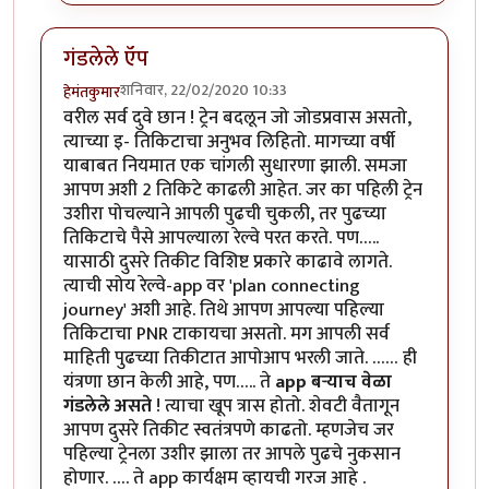
गंडलेले ऍप
शनिवार, 22/02/2020 10:33
हेमंतकुमार
वरील सर्व दुवे छान ! ट्रेन बदलून जो जोडप्रवास असतो,
त्याच्या इ- तिकिटाचा अनुभव लिहितो. मागच्या वर्षी
याबाबत नियमात एक चांगली सुधारणा झाली. समजा
आपण अशी 2 तिकिटे काढली आहेत. जर का पहिली ट्रेन
उशीरा पोचल्याने आपली पुढची चुकली, तर पुढच्या
तिकिटाचे पैसे आपल्याला रेल्वे परत करते. पण…..
यासाठी दुसरे तिकीट विशिष्ट प्रकारे काढावे लागते.
त्याची सोय रेल्वे-app वर 'plan connecting
journey' अशी आहे. तिथे आपण आपल्या पहिल्या
तिकिटाचा PNR टाकायचा असतो. मग आपली सर्व
माहिती पुढच्या तिकीटात आपोआप भरली जाते. …… ही
यंत्रणा छान केली आहे, पण….. ते
app बऱ्याच वेळा
गंडलेले असते
! त्याचा खूप त्रास होतो. शेवटी वैतागून
आपण दुसरे तिकीट स्वतंत्रपणे काढतो. म्हणजेच जर
पहिल्या ट्रेनला उशीर झाला तर आपले पुढचे नुकसान
होणार. …. ते app कार्यक्षम व्हायची गरज आहे .