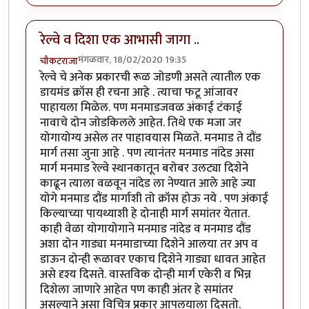
रेल्वे व दिशा एक आभासी जागा ..
मंगळवार, 18/02/2020 19:35
चौकटराजा
रेल्वे चे अनेक प्रकारची रूळ जोडणी असते त्यातील एक
डायमंड क्रॉस ही रचना आहे . त्याचा फटू आंजावर
पाहायला मिळेल. पण मनमाडजवळ अंकाई टंकाई
नावाचे दोन जोडकिलले आहेत. तिथे एक मजा जर
योगायोग्य असेल तर पाहावयास मिळते. मनमाड ते दौंड
मार्ग तसा जुना आहे . पण त्यानंतर मनमाड नांदेड असा
मार्ग मनमाड रेल्वे स्थानकातून बरोबर उलट्या दिशेने
काढून त्याला वळवून नांदेड ला नेण्यात आले आहे ज्या
योगे मनमाड दौंड मार्गाशी तो क्रॉस होऊ नये . पण अंकाई
किल्याच्या पायथ्याशी हे दोनाही मार्ग समांतर येतात.
काही वेळा योगायोगाने मनमाड नांदेड व मनमाड दौंड
अशा दोन गाड्या मनमाडाच्या दिशेने आलया तर अप व
डाऊन दोन्ही रूळावर एकाच दिशेने गाड्या धावत आहेत
असे दृश्य दिसते. वास्तविक दोन्ही मार्ग एकेरी व भिन्न
दिशेला जाणारे आहेत पण काही अंतर हे समांतर
असल्याने असा विचित्र प्रकार आपलयाला दिसतो.