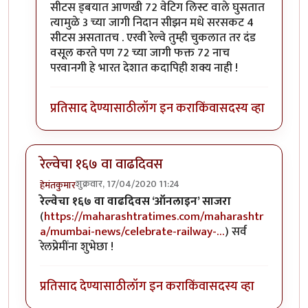
सीटस ड्बयात आणखी 72 वेटिग लिस्ट वाले घुसतात
त्यामुळे 3 च्या जागी निदान सीझन मधे सरसकट 4
सीटस असतातच . एरवी रेल्वे तुम्ही चुकलात तर दंड
वसूल करते पण 72 च्या जागी फक्त 72 नाच
परवानगी हे भारत देशात कदापिही शक्य नाही !
प्रतिसाद देण्यासाठी
लॉग इन करा
किंवा
सदस्य व्हा
रेल्वेचा १६७ वा वाढदिवस
शुक्रवार, 17/04/2020 11:24
हेमंतकुमार
रेल्वेचा १६७ वा वाढदिवस ‘ऑनलाइन’ साजरा
(
https://maharashtratimes.com/maharashtr
a/mumbai-news/celebrate-railway-…
) सर्व
रेलप्रेमींना शुभेछा !
प्रतिसाद देण्यासाठी
लॉग इन करा
किंवा
सदस्य व्हा