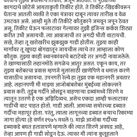
काळचे तुझ्या प्रवासाचे तिकीट अजून आठवते. ते पुठ्याच्या
कागदाचे छोटेसे आयताकृती तिकीट होते. ते तिकीट-खिडकीवरून
घेताना आतली व्यक्ती ते एका यंत्रावर दाबून त्यावर तारीख व वेळ
उमटवत असे. आम्ही मुले ती तिकीटे कौतुकाने जमवून जपून ठेवत
असू. तिकीट घेऊन फलाटावर गेल्यावर तुझी इंजिन्स कर्कश शिट्या
करीत उभी असायची. त्या आवाजाची तर अगदी भीती वाटायची.
सखे, तेव्हा तू खरोखरीच झुकझुक गाडी होतीस. तुझ्या काही
मार्गांवर तू खूपदा बोगद्यातून जायचीस त्याचे तर आम्हाला कोण
कौतुक. तुझ्या काही स्थानकांवरचे बटाटेवडे तर अगदी नावाजलेले.
ते खाण्यासाठी लहानमोठे सगळेच आतुर असत. एकून काय, तर
तुझ्या बरोबरचा प्रवास म्हणजे मुलांसाठी खाणेपिणे व धमाल करणे
यासाठीच असायचा. उपनगरी रेल्वे हा तुझा एक महानगरी अवतार
आहे. लहानपणी मी माझ्या आजोबांबरोबर मुंबईच्या लोकल्सने
प्रवास करी. तुडुंब गर्दीने ओसंडून वाहणाऱ्या डब्यांमध्ये शिरणे व
त्यातून उतरणे हे एक अग्निदिव्यच. असेच एकदा आम्ही फलाटावर
गाडीची वाट पाहत होतो. गाडी आली. आमच्या समोरच्या डब्यात
गर्दीचा महापूर होता. परंतु, त्याला लागूनच्या डब्यात बऱ्याच रिकाम्या
जागा होत्या (हे वर्णन १९७५ मधले !). माझे आजोबा गर्दीच्या
डब्याकडे बघत हताशपणे म्हणाले की त्यात शिरणे अवघड आहे,
तेव्हा आपण ही गाडी सोडून देऊ. त्यावर मी त्यांना कुतूहलाने