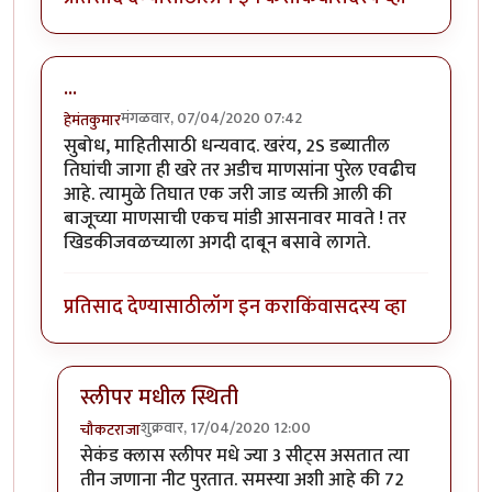
...
मंगळवार, 07/04/2020 07:42
हेमंतकुमार
सुबोध, माहितीसाठी धन्यवाद. खरंय, 2S डब्यातील
तिघांची जागा ही खरे तर अडीच माणसांना पुरेल एवढीच
आहे. त्यामुळे तिघात एक जरी जाड व्यक्ती आली की
बाजूच्या माणसाची एकच मांडी आसनावर मावते ! तर
खिडकीजवळच्याला अगदी दाबून बसावे लागते.
प्रतिसाद देण्यासाठी
लॉग इन करा
किंवा
सदस्य व्हा
स्लीपर मधील स्थिती
शुक्रवार, 17/04/2020 12:00
चौकटराजा
In reply to
...
by
हेमंतकुमार
सेकंड क्लास स्लीपर मधे ज्या 3 सीट्स असतात त्या
तीन जणाना नीट पुरतात. समस्या अशी आहे की 72