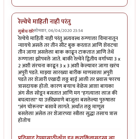
रेल्वेचे माहिती नाही परंतु
सोमवार, 06/04/2020 23:54
सुबोध खरे
रेल्वेचे माहिती नाही परंतु अत्यवस्थ रुग्णाला विमानातून
न्यायचे असले तर तीन सीट बुक करतात आणि शेवटचा
तीन जागा असलेला बाक काढून टाकतात आणि तेथें
रुग्णाला झोपवले जाते. बाकी रेल्वेने द्वितीय वर्गाच्या 3 x
2 अशी संरचना काढून 3 x 3 अशी केल्यावर जागा खरंच
अपुरी पडते. माझ्या सारख्या बारीक माणसाला अपुरी
पडते तर शेजारी एखादी लठ्ठ बाई आली तर प्रवास फारच
त्रासदायक होतो. कारण बऱ्याच वेळेस आशा बायका
अंग सैल सोडून बसतात आणि मग "हगत्याला लाज की
बघत्याला" या उक्तीप्रमाणे बाजूला बसलेल्या पुरुषाला
"अंग चोरूनच" बसावे लागते. अर्थात लठ्ठ माणूस
बसलेला असेल तर शेजारच्या स्त्रीला सुद्धा तसाच त्रास
होतोच
प्रतिसाद देण्यासाठी
लॉग इन करा
किंवा
सदस्य व्हा