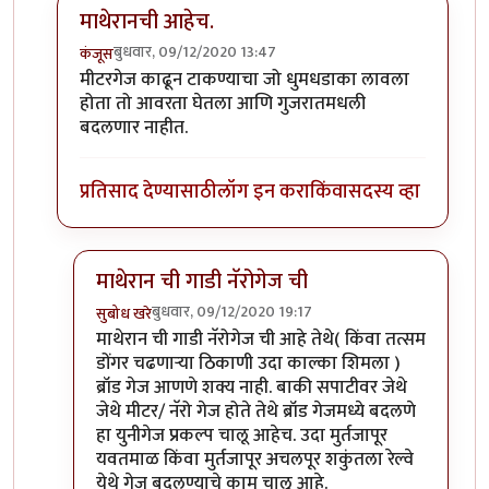
माथेरानची आहेच.
बुधवार, 09/12/2020 13:47
कंजूस
In reply to
नॅरोगेज ट्रेन...
by
हेमंतकुमार
मीटरगेज काढून टाकण्याचा जो धुमधडाका लावला
होता तो आवरता घेतला आणि गुजरातमधली
बदलणार नाहीत.
प्रतिसाद देण्यासाठी
लॉग इन करा
किंवा
सदस्य व्हा
माथेरान ची गाडी नॅरोगेज ची
बुधवार, 09/12/2020 19:17
सुबोध खरे
In reply to
माथेरानची आहेच.
by
कंजूस
माथेरान ची गाडी नॅरोगेज ची आहे तेथे( किंवा तत्सम
डोंगर चढणाऱ्या ठिकाणी उदा काल्का शिमला )
ब्रॉड गेज आणणे शक्य नाही. बाकी सपाटीवर जेथे
जेथे मीटर/ नॅरो गेज होते तेथे ब्रॉड गेजमध्ये बदलणे
हा युनीगेज प्रकल्प चालू आहेच. उदा मुर्तजापूर
यवतमाळ किंवा मुर्तजापूर अचलपूर शकुंतला रेल्वे
येथे गेज बदलण्याचे काम चालू आहे.