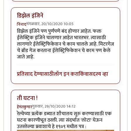
डिझेल इंजिने
मंगळवार, 20/10/2020 10:05
निनाद
डिझेल इंजिने पण पुर्णपणे बंद होणार आहेत. फक्त
ईलेक्ट्रिक इंजिने चालणार आहेत भारतभर. त्यासाठी
लागणारे ईलेक्ट्रिफिकेशन चे काम चालले आहे. मिटरगेज
चे ब्रॉड गेज करताना ईलेक्ट्रिफिकेशन चे काम पण केले
जाते आहे.
प्रतिसाद देण्यासाठी
लॉग इन करा
किंवा
सदस्य व्हा
ती घटना !
गुरुवार, 29/10/2020 14:12
हेमंतकुमार
रेल्वेच्या प्रत्येक डब्यात शौचालय सुरु करण्यासाठी एक
घटना कारणीभूत ठरली. त्या संदर्भात 'लोटा' घेऊन
उतरलेल्या प्रवाशाचे हे १९०९ मधील पत्र :