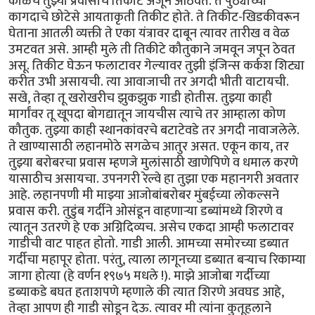
काळचे तुझ्या प्रवासाचे तिकीट अजून आठवते. ते पुठ्याच्या
कागदाचे छोटेसे आयताकृती तिकीट होते. ते तिकीट-खिडकीवरून
घेताना आतली व्यक्ती ते एका यंत्रावर दाबून त्यावर तारीख व वेळ
उमटवत असे. आम्ही मुले ती तिकीटे कौतुकाने जमवून जपून ठेवत
असू. तिकीट घेऊन फलाटावर गेल्यावर तुझी इंजिन्स कर्कश शिट्या
करीत उभी असायची. त्या आवाजाची तर अगदी भीती वाटायची.
सखे, तेव्हा तू खरोखरीच झुकझुक गाडी होतीस. तुझ्या काही
मार्गांवर तू खूपदा बोगद्यातून जायचीस त्याचे तर आम्हाला कोण
कौतुक. तुझ्या काही स्थानकांवरचे बटाटेवडे तर अगदी नावाजलेले.
ते खाण्यासाठी लहानमोठे सगळेच आतुर असत. एकून काय, तर
तुझ्या बरोबरचा प्रवास म्हणजे मुलांसाठी खाणेपिणे व धमाल करणे
यासाठीच असायचा. उपनगरी रेल्वे हा तुझा एक महानगरी अवतार
आहे. लहानपणी मी माझ्या आजोबांबरोबर मुंबईच्या लोकल्सने
प्रवास करी. तुडुंब गर्दीने ओसंडून वाहणाऱ्या डब्यांमध्ये शिरणे व
त्यातून उतरणे हे एक अग्निदिव्यच. असेच एकदा आम्ही फलाटावर
गाडीची वाट पाहत होतो. गाडी आली. आमच्या समोरच्या डब्यात
गर्दीचा महापूर होता. परंतु, त्याला लागूनच्या डब्यात बऱ्याच रिकाम्या
जागा होत्या (हे वर्णन १९७५ मधले !). माझे आजोबा गर्दीच्या
डब्याकडे बघत हताशपणे म्हणाले की त्यात शिरणे अवघड आहे,
तेव्हा आपण ही गाडी सोडून देऊ. त्यावर मी त्यांना कुतूहलाने