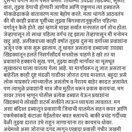
दुसऱ्या वर्गाने जाणे पसंत करतो. तिथल्या उघड्या खिडक्या, सुसाट
वारा, तुझ्या वेगाची होणारी जाणीव आणि एकूणच त्या डब्यातले
मोकळेढाकळे वातावरण मला बेहोष करते. मला चांगले आठवतंय
की मी काही प्रवास पूर्वीच्या तुझ्या बिगरवातानुकुलीत पहिल्या
वर्गातून केले होते. खरं म्हणजे माझा सर्वात मनपसंत वर्ग तोच होता.
जेव्हापासून तो साधा पहिला वर्गच रद्द झाला तेव्हापासून मी मनोमन
खट्टू आहे. अलीकडच्या काही वर्षात तुझ्या दुसऱ्या वर्गाच्या प्रवाशांना
अजून एक त्रास सुरू झालाय. तू धावत असताना डब्याच्या उघड्या
खिडक्यांतून हलते निसर्गसौंदर्य मनसोक्त पाहणे हे खरे तर या
प्रवाशांचे हक्काचे सुख. पण, तुझ्या काही मार्गांवर या मूलभूत
सुखावरच घाला घातला गेला आहे. या मार्गांवरून तू जात असताना
बाहेरील काही दुष्ट मंडळी गाडीवर जोरात दगड मारतात. बहुदा असे
लोक याप्रकारे त्यांच्यातील असंतोष व नैराश्य बाहेर काढत असावेत.
पण त्यामुळे प्रवाशांनी मात्र जीव मुठीत धरून प्रवास करायचा. मग
यावर उपाय म्हणून पोलीस प्रत्येक डब्यात येऊन प्रवाशांना
खिडक्यांचे लोखंडी शटर्स सक्तीने लाऊन घ्यायला लावतात. मग
अशा बंदिस्त डब्यातून प्रवाशांनी जिवाची घालमेल सहन करत आणि
एकमेकांकडे कंटाळा येईस्तोवर बघत बसायचे. बाकी प्रचंड गर्दीच्या
वेळी तुझ्या दारात उभे राहून जाणाऱ्यांना तर कायमच धोका.
अधेमध्ये असा जोराचा दगड लागून एखादा प्रवासी गंभीर जखमी