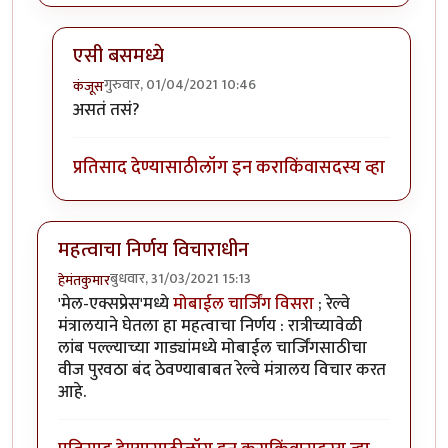
एसी बसमध्ये
गुरुवार, 01/04/2021 10:46
कंजूस
In reply to
नवे कोच, नव्या सोयी
by
हेमंतकुमार
असतं तसं?
प्रतिसाद देण्यासाठी
लॉग इन करा
किंवा
सदस्य व्हा
महत्वाचा निर्णय विचाराधीन
बुधवार, 31/03/2021 15:13
हेमंतकुमार
'मेल-एक्सप्रेस'मध्ये
मोबाईल चार्जिंग विसरा
; रेल्वे
मंत्रालयाने घेतला हा महत्वाचा निर्णय : रात्रीच्यावेळी
लांब पल्ल्याच्या गाड्यांमध्ये मोबाईल चार्जिंगसाठीचा
वीज पुरवठा बंद ठेवण्याबाबत रेल्वे मंत्रालय विचार करत
आहे.