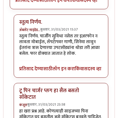
प्रतिसाद देण्यासाठी
लॉग इन करा
किंवा
सदस्य व्हा
स्तुत्य निर्णय.
बुधवार, 31/03/2021 15:37
ॲबसेंट माइंडेड…
In reply to
महत्वाचा निर्णय विचाराधीन
by
हेमंतकुमार
स्तुत्य निर्णय. चार्जींग सुविधा नसेल तर इअरफोन न
लावता मोबाईल, लॅपटॅापवर गाणी, सिनेमा लावुन
ईतरांना त्रास देणारया उपटसोंड्यांना थोडा तरी आळा
बसेल. फार डोक्यात जातात हे लोक.
प्रतिसाद देण्यासाठी
लॉग इन करा
किंवा
सदस्य व्हा
टू पिन चार्जर प्लग हा सैल बसतो
सॉकेटात
बुधवार, 31/03/2021 23:58
कंजूस
In reply to
महत्वाचा निर्णय विचाराधीन
by
हेमंतकुमार
हा खरा प्रश्न आहे. कोणत्याही साइजच्या पिना
सॉकेटात घट्ट बसतील असे सॉकेट्स बनवले पाहिजेत.