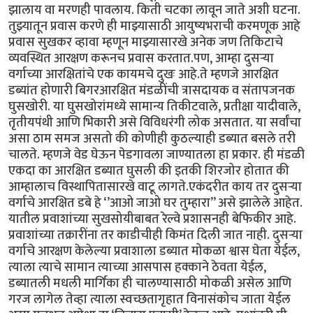
झालाय वा मरणही पावलाय. किती चटका लावून जाते अशी घटना.
तुझ्यातून प्रवास करणे ही माझ्यासाठी आयुष्यभराची करमणूक आहे
प्रवास सुखकर व्हावा म्हणून माझ्यासारखे अनेक जण तिकिटाचे
व्यवस्थित आरक्षण करूनच प्रवास करतात.पण, आम्हा दुसऱ्या
वर्गाच्या आरक्षितांचे एक कायमचे दुखः आहे.ते म्हणजे आरक्षित
डब्यांत होणारी बिगरआरक्षित मंडळींची त्रासदायक व संतापजनक
घुसखोरी. या घुसखोरांमध्ये सामान्य तिकीटवाले, प्रतीक्षा यादीवाले,
तृतीयपंथी आणि भिकारी असे विविधरंगी लोक असतात. या सर्वांचा
असा ठाम समज असतो की कोणीही कुठल्याही डब्यात बसले तरी
चालते. म्हणजे वेड घेऊन पेडगावला जाण्यातला हा प्रकार. ही मंडळी
एकदा का आरक्षित डब्यात घुसली की इतकी शिरजोर होतात की
आम्हालाच विस्थापितासारखे वाटू लागते.एकंदरीत काय तर दुसऱ्या
वर्गाचे आरक्षित डबे हे ‘’आओ जाओ घर तुम्हारा’’ असे झालेले आहेत.
यातील प्रवाशांच्या सुखसोयीबाबत रेल्वे प्रशासनही बेफिकीर आहे.
प्रवाशांच्या तक्रारींना तर काडीचीही किमंत दिली जात नाही. दुसऱ्या
वर्गाचे आरक्षण केलेल्या प्रवाशाला डब्यात मोकळा श्वास घेता येईल,
त्याला त्याचे सामान त्याच्या आसपास हक्काने ठेवता येईल,
डब्यातली मधली मार्गिका ही चालण्यासाठी मोकळी असेल आणि
गरज लागेल तेव्हा त्याला स्वच्छतागृहात विनासंकोच जाता येईल