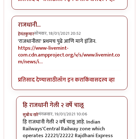
राजधानी...
सोमवार, 18/01/2021 20:52
हेमंतकुमार
'राजधानीला' प्रथमच पुढे आणि मागे इंजिन.
https://www-livemint-
com.cdn.ampproject.org/v/s/www.livemint.co
m/news/i…
प्रतिसाद देण्यासाठी
लॉग इन करा
किंवा
सदस्य व्हा
हि राजधानी गेली २ वर्षे चालू
मंगळवार, 19/01/2021 10:06
सुबोध खरे
In reply to
राजधानी...
by
हेमंतकुमार
हि राजधानी गेली २ वर्षे चालू आहे. Indian
Railways'Central Railway zone which
operates 22221/22222 Rajdhani Express