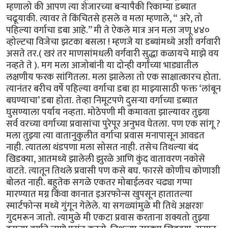
म्हणालो की आपण त्या शेजारच्या बऱ्यापैकी रिकाम्या डब्यात
चढूयाकी. त्यावर ते किंचितसे हसले व मला म्हणाले, “ अरे, तो
पहिल्या वर्गाचा डबा आहे.’’ मी ते ऐकले मात्र अन मला जणू ४४०
व्होल्टचा विजेचा झटका बसला ! म्हणजे या डब्यांमध्ये अशी वर्गवारी
असते तर.( खरं तर माणसांमधली वर्गवारी सुद्धा कळायचे माझे वय
नव्हते ते ). मग मला आजोबांनी या दोन्ही वर्गांच्या भाड्यातील
लक्षणीय फरक सांगितला. मला झालेला तो एक साक्षात्कारच होता.
त्यानंतर बरीच वर्षे पहिल्या वर्गाचा डबा हा माझ्यासाठी फक्त ‘लांबून
बघण्याचा’ डबा होता. तेव्हा निमूटपणे दुसऱ्या वर्गाच्या डब्यात
घुसण्याला पर्याय नव्हता. मोठेपणी मी कमावता झाल्यावर तुझ्या
सर्व वरच्या वर्गाच्या प्रवासांचा पुरेपूर अनुभव घेतला. पण एक सांगू ?
मला तुझ्या त्या वातानुकुलीत वर्गाचा प्रवास मनापासून आवडत
नाही. त्यातला थंडपणा मला सोसत नाही. तसेच तिथल्या बंद
खिडक्या, आतमध्ये झालेली झुरळे आणि कुंद वातावरण नकोसे
वाटते. त्यातून तिथले प्रवासी पण कसे बघ. फारसे कोणीच कोणाशी
बोलत नाही. बहुतेक सगळे एकतर मोबाईलवर चढ्या गप्पा
मारण्यात मग्न किंवा कानात इअरफोन्स खुपसून हातातल्या
स्मार्टफोन्स मध्ये गुंगून गेलेले. या सगळ्यांमुळे मी तिथे अक्षरशः
गुदमरून जातो. त्यामुळे मी एकटा प्रवास करताना शक्यतो तुझ्या