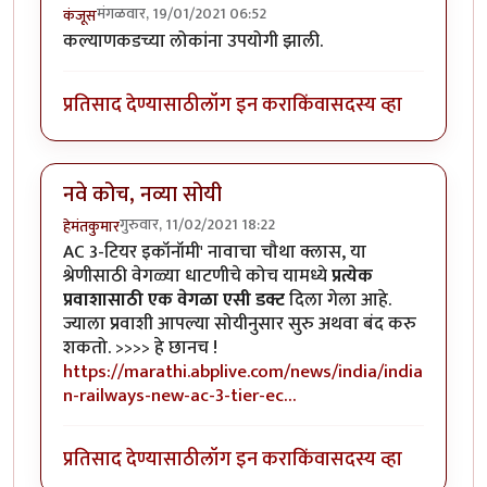
मंगळवार, 19/01/2021 06:52
कंजूस
कल्याणकडच्या लोकांना उपयोगी झाली.
प्रतिसाद देण्यासाठी
लॉग इन करा
किंवा
सदस्य व्हा
नवे कोच, नव्या सोयी
गुरुवार, 11/02/2021 18:22
हेमंतकुमार
AC 3-टियर इकॉनॉमी' नावाचा चौथा क्लास, या
श्रेणीसाठी वेगळ्या धाटणीचे कोच यामध्ये
प्रत्येक
प्रवाशासाठी एक वेगळा एसी डक्ट
दिला गेला आहे.
ज्याला प्रवाशी आपल्या सोयीनुसार सुरु अथवा बंद करु
शकतो. >>>> हे छानच !
https://marathi.abplive.com/news/india/india
n-railways-new-ac-3-tier-ec…
प्रतिसाद देण्यासाठी
लॉग इन करा
किंवा
सदस्य व्हा