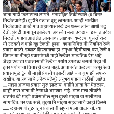
आता गाडी फलाटाला लागते. अनारक्षित तिकीटवाले (व बिगर
तिकीटवालेही) झुंडीने डब्यात घुसू लागतात. आम्ही आरक्षित
तिकीटवाले बापडे मात्र शहाण्यासारखे दम धरून त्यांना आधी चढू
देतो. शेवटी घामाघूम झालेल्या अवस्थेत मला एकदाचा डब्यात प्रवेश
मिळतो. माझ्या आरक्षित आसनावर आक्रमण केलेल्या घुसखोराला
मी उठवतो व माझे बूड टेकतो. हुश्श ! कामानिमित्त मी नियमित रेल्वे
प्रवास करतो. डब्यात शिरतानाचा हा अनुभव नेहेमीचाच. बस, रेल्वे व
विमान या तीनही प्रवासांमध्ये माझे रेल्वेवर आत्यंतिक प्रेम आहे.
जेव्हा एखाद्या प्रवासासाठी रेल्वेचा पर्याय उपलब्ध असतो तेव्हा मी
इतर पर्यायांचा विचारही करत नाही. आतापर्यंत केलेल्या भरपूर रेल्वे
प्रवासामुळे ट्रेन ही माझी प्रेयसीच झाली आहे – जणू माझी सफर-
सखीच. या प्रवासांचे अनेक भलेबुरे अनुभव माझ्या गाठीशी आहेत.
.... माझा आजचा प्रवास सुरू झालाय. गाडीने आता वेग घेतलाय.
काही तास आता मी ट्रेनमध्ये असणार आहे. आज मला तीव्रतेने
वाटतंय की माझी प्रवासातील सुख दुख्खे माझ्या या सखीलाच
सांगावित. तर एक सखे, तुझ्या नि माझ्या सहवासाचे काही किस्से
...... लहानपणी तुझ्यातून प्रवासाची खूपच मज्जा वाटायची. त्या