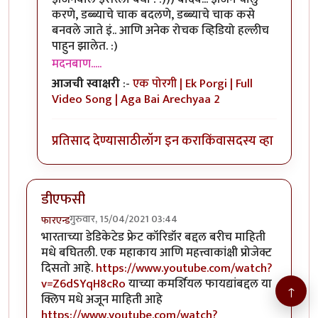
करणे, डब्ब्याचे चाक बदलणे, डब्ब्याचे चाक कसे
बनवले जाते इं.. आणि अनेक रोचक व्हिडियो हल्लीच
पाहुन झालेत. :)
मदनबाण.....
आजची स्वाक्षरी
:-
एक पोरगी | Ek Porgi | Full
Video Song | Aga Bai Arechyaa 2
प्रतिसाद देण्यासाठी
लॉग इन करा
किंवा
सदस्य व्हा
डीएफसी
गुरुवार, 15/04/2021 03:44
फारएन्ड
भारताच्या डेडिकेटेड फ्रेट कॉरिडॉर बद्दल बरीच माहिती
मधे बघितली. एक महाकाय आणि महत्त्वाकांक्षी प्रोजेक्ट
दिसतो आहे.
https://www.youtube.com/watch?
v=Z6dSYqH8cRo
याच्या कमर्शियल फायद्यांबद्दल या
↑
क्लिप मधे अजून माहिती आहे
https://www.youtube.com/watch?