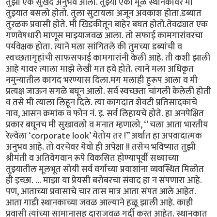
तुझा एक सुखद अनुभव आला. तुझ्या एका मूळ स्थानकावर मी
तुझ्यात बसलो होतो. तुला सुटायला अजून अवकाश होता.डब्यात
तुरळक प्रवासी होते. मी खिडकीतून बाहेर बघत होतो.तेवढ्यात एक
गणवेषधारी माणूस माझ्याजवळ आला. तो सफाई कामगारांवरचा
पर्यवेक्षक होता. त्याने मला सांगितले की तुमच्या डब्यांची व
स्वच्छतागृहांची साफसफाई कामगारांनी केली आहे. ती कशी झाली
आहे यावर त्याला माझे लेखी मत हवे होते. त्याने मला अधिकृत
नमुन्यातील कागद भरण्यास दिला.मग मलाही हुरूप आला व मी
प्रत्यक्ष जाऊन सगळे बघून आलो. सर्व स्वच्छता चांगली केलेली होती
व तसे मी त्याला लिहून दिले. त्या कागदात शेवटी प्रतिसादकाचे
नाव, आसन क्रमांक व फोन नं. इ. सर्व लिहायचे होते. हा अनपेक्षित
प्रकार बघूनच मी सुखावलो व मनात म्हणालो, ‘’ चला आता भारतीय
रेल्वेला ‘corporate look’ येतोय तर !” अर्थात हा अपवादात्मक
अनुभव आहे. तो वरचेवर येवो ही अपेक्षा !! तसेच भविष्यात तुझी
श्रीमंती व अतिवेगवान रूपे विकसित होण्यापूर्वी सध्याच्या
तुझ्यातील मूलभूत सोयी सर्व वर्गाच्या प्रवाशांना व्यवस्थित मिळोत
ही इच्छा. ... माझा या प्रेयसी बरोबरचा संवाद हा न संपणारा आहे.
पण, आताच्या प्रवासाचे चार तास मात्र आता संपत आले आहेत.
आता गाडी स्थानकाच्या जवळ आल्याने हळू झाली आहे. काही
प्रवासी त्यांच्या सामानासह दाराजवळ गर्दी करत आहेत. स्थानकात