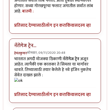
जगातील सर्वात लांब फलाट आता हुबळी स्थानकावर
होणार. सध्या गोरखपूरचा फलाट जगातील सर्वात लांब
आहे.
बातमी :
प्रतिसाद देण्यासाठी
लॉग इन करा
किंवा
सदस्य व्हा
नॅरोगेज ट्रेन...
सोमवार, 09/11/2020 20:48
हेमंतकुमार
भारतात अगदी मोजक्या ठिकाणी
नॅरोगेज ट्रेन
अजून
आहेत. त्यापैकी एक कालका ते सिमला या मार्गावर
धावते. तिच्यासाठी तयार केलेले हे नवे इंजिन नुकतेच
सेवेत दाखल झाले :
प्रतिसाद देण्यासाठी
लॉग इन करा
किंवा
सदस्य व्हा