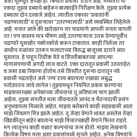
अशा मूलभूत अपेक्षा हा ‘बिचारा प्रवासी’ ठेऊन आहे. मध्यंतरी मी
एकदा तुझ्या डब्याचे बाहेरून बारकाईने निरीक्षण केले. तुझ्या प्रत्येक
डब्याला दोन दरवाजे आहेत. त्यातील एकावर ‘प्रवाशांनी
चढण्यासाठी’ व दुसऱ्यावर ‘उतरण्यासाठी’ असे व्यवस्थित लिहेलेले
आहे. मनात आले की खरोखरच जर याप्रमाणे आपली जनता वागली
तर ! पण वास्तव मात्र भीषण आहे.उतरणाऱ्याना उतरू देण्यापूर्वीच
चढणारे घुसखोर नकोनकोसे करून टाकतात. काही निर्लज्ज तर
आधीच रुळांवर उतरून फलाटाच्या विरुद्ध बाजूच्या दाराने आत
घुसतात. हे पाहून तिडीक येते व शिस्तीबाबतच्या आपल्या
मागासपणाची अगदी लाज वाटते. एका दारातून प्रवासी उतरताहेत
व जसा डबा रिकामा होतोय तसे शिस्तीत दुसऱ्या दारातून नवे
प्रवासी चढताहेत असे ‘रम्य’ दृश्य बघायला एखाद्या सम्रुद्ध
परदेशातच जावे लागेल ! तुझ्यामधून नियमित प्रवास करणाऱ्या
माझ्यासारख्या अनेकांच्या जीवनाचा तू अविभाज्य भाग झाली
आहेस. तुझ्या संगतीत मला जीवनातले आनंद व चैतन्यदायी प्रसंग
अनुभवायला मिळाले आहेत. माझ्या बरोबरचे काही सहप्रवासी आता
माझे जिवलग मित्र झाले आहेत. तू जेव्हा वेगाने धावत असतेस तेव्हा
खिडकीतून बाहेर बघताना माझे विचारचक्रही वेगाने फिरत राहते.
मग त्यातूनच काही भन्नाट कल्पनांचा जन्म होतो. माझ्या लेखनाचे
कित्येक विषय मला अशा प्रवासांमध्ये सुचले आहेत. अनेक विषयांचे