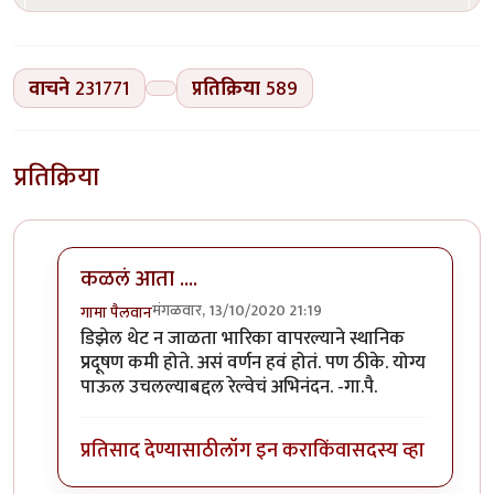
वाचने
231771
प्रतिक्रिया
589
प्रतिक्रिया
कळलं आता ....
मंगळवार, 13/10/2020 21:19
गामा पैलवान
In reply to
बातमी
by
हेमंतकुमार
डिझेल थेट न जाळता भारिका वापरल्याने स्थानिक
प्रदूषण कमी होते. असं वर्णन हवं होतं. पण ठीके. योग्य
पाऊल उचलल्याबद्दल रेल्वेचं अभिनंदन. -गा.पै.
प्रतिसाद देण्यासाठी
लॉग इन करा
किंवा
सदस्य व्हा