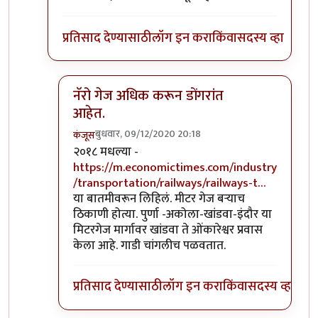
प्रतिसाद देण्यासाठी
लॉग इन करा
किंवा
सदस्य व्हा
नॅरो गेज अधिक करून डोंगरांत
आहेत.
बुधवार, 09/12/2020 20:18
कंजूस
In reply to
माथेरान ची गाडी नॅरोगेज ची
by
सुबोध खरे
२०१८ मधल्या -
https://m.economictimes.com/industry
/transportation/railways/railways-t…
या बातमीवरून लिहिलं. मीटर गेज बऱ्याच
ठिकाणी होत्या. पुर्णा -अकोला-खांडवा-इंदौर या
मिटरगेज मार्गावर खांडवा ते ओंकारेश्वर प्रवास
केला आहे. गाडी चांगलीच पळवतात.
प्रतिसाद देण्यासाठी
लॉग इन करा
किंवा
सदस्य व्हा