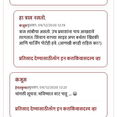
हा त्रास नसतो.
बुधवार, 09/12/2020 12:19
कंजूस
In reply to
SL बर्थ सुखकारक !
by
हेमंतकुमार
त्रास लांबीचा असतो. उंच प्रवाशांना पाय आखडावे
लागतात. शिवाय वरच्या साइड अपर बर्थला खिडकी
आणि चार्जिंग पोर्टही हवे. (आणखी काही राहिलं का?)
प्रतिसाद देण्यासाठी
लॉग इन करा
किंवा
सदस्य व्हा
कंजूस
बुधवार, 09/12/2020 12:23
हेमंतकुमार
चांगली सूचना. भविष्यात वाट पाहू .... 😀
प्रतिसाद देण्यासाठी
लॉग इन करा
किंवा
सदस्य व्हा