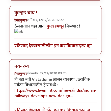
कुल्हड चाय !
शनिवार, 12/12/2020 17:27
हेमंतकुमार
ठेसनातला चहा आता
कुल्हडमधून
मिळणार !
प्रतिसाद देण्यासाठी
लॉग इन करा
किंवा
सदस्य व्हा
नयनरम्य
मंगळवार, 29/12/2020 09:25
हेमंतकुमार
ही पहा नवी Vistadome आसन व्यवस्था . ठराविक
पर्यटन विभागातील ट्रेन्समध्ये :
https://www.livemint.com/news/india/indian-
railways-develops-new-design…
प्रतिसाद देण्यासाठी
लॉग इन करा
किंवा
सदस्य व्हा