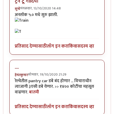
ट्रेन टू गोंदिया
मंगळवार, 13/10/2020 14:48
सुमो
अनलॉक ५.० मधे सुरु झाली.
प्रतिसाद देण्यासाठी
लॉग इन करा
किंवा
सदस्य व्हा
....
सोमवार, 19/10/2020 21:29
हेमंतकुमार
रेल्वेतील pantry car डबे बंद होणार ... विचाराधीन
त्याजागी ३एसी डबे येणार. >> १४०० कोटींचा महसूल
वाढणार.
बातमी
प्रतिसाद देण्यासाठी
लॉग इन करा
किंवा
सदस्य व्हा