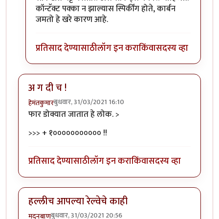
कॉन्टॅक्ट पक्का न झाल्यास स्पिर्कींग होते, कार्बन
जमतो हे खरे कारण आहे.
प्रतिसाद देण्यासाठी
लॉग इन करा
किंवा
सदस्य व्हा
अ ग दी च !
बुधवार, 31/03/2021 16:10
हेमंतकुमार
फार डोक्यात जातात हे लोक. >
>>> + १००००००००००० !!
प्रतिसाद देण्यासाठी
लॉग इन करा
किंवा
सदस्य व्हा
हल्लीच आपल्या रेल्वेचे काही
बुधवार, 31/03/2021 20:56
मदनबाण