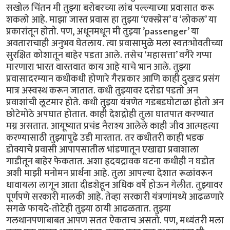
सखोल चिंतन मी तुझ्या बरोबरच्या लांब पल्ल्याच्या प्रवासात करू
शकलो आहे. माझा जास्त प्रवास हा तुझ्या ‘एक्स्प्रेस’ व ‘लोकल’ या
प्रकारांतून होतो. पण, अधूनमधून मी तुझ्या ’passenger’ या
अवताराचाही अनुभव घेतलाय. त्या प्रवासामुळे मला स्वतःभोवतीच्या
सुरक्षित कोशातून बाहेर पडता आले. तसेच ‘महासत्ता’ वगैरे गप्पा
मारणारा भारत वास्तवात काय आहे याचे भान आले. तुझ्या
प्रवासादरम्यान कधीकधी होणारे गैरप्रकार आणि काही दुखःद प्रसंग
मात्र अस्वस्थ करून जातात. कधी तुझ्यावर दरोडा पडतो अन
प्रवाशांची लूटमार होते. कधी तुझ्या यंत्रणेत गडबडघोटाळा होतो अन
छोटेमोठे अपघात होतात. काही देशद्रोही तुला घातपात करण्यात
मग्न असतात. आयूष्यात प्रचंड नैराश्य आलेले काही जीव आत्महत्या
करण्यासाठी तुझ्यापुढे उडी मारतात. तर कधीतरी काही भडक
डोक्याचे प्रवासी आपापसातील भांडणातून एखाद्या प्रवाशाला
गाडीतून बाहेर फेकतात. अशा हृदयद्रावक घटना कधीही न घडोत
अशी माझी मनोमन प्रार्थना आहे. तुला आपल्या देशात रूळांवरून
धावायला लागून आता दीडशेहून अधिक वर्षे होऊन गेलीत. तुझ्यावर
पूर्णपणे सरकारी मालकी आहे. तेव्हा सरकारी यंत्रणांमध्ये आढळणारे
सगळे फायदे-तोटेही तुझ्या ठायी आढळतात. तुझ्या
गलथानपणाबाबत आपण सतत ऐकताच असतो. पण, मध्यंतरी मला