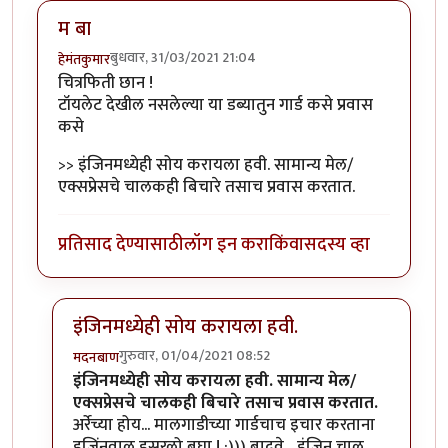
म बा
बुधवार, 31/03/2021 21:04
हेमंतकुमार
चित्रफिती छान !
टॉयलेट देखील नसलेल्या या डब्यातुन गार्ड कसे प्रवास
कसे
>> इंजिनमध्येही सोय करायला हवी. सामान्य मेल/
एक्सप्रेसचे चालकही बिचारे तसाच प्रवास करतात.
प्रतिसाद देण्यासाठी
लॉग इन करा
किंवा
सदस्य व्हा
इंजिनमध्येही सोय करायला हवी.
गुरुवार, 01/04/2021 08:52
मदनबाण
In reply to
म बा
by
हेमंतकुमार
इंजिनमध्येही सोय करायला हवी. सामान्य मेल/
एक्सप्रेसचे चालकही बिचारे तसाच प्रवास करतात.
अर्रेच्या होय... मालगाडीच्या गार्डचाच इचार करताना
इजिंनवाल इसरलो बघा ! :))) बादवे... इंजिन चालु