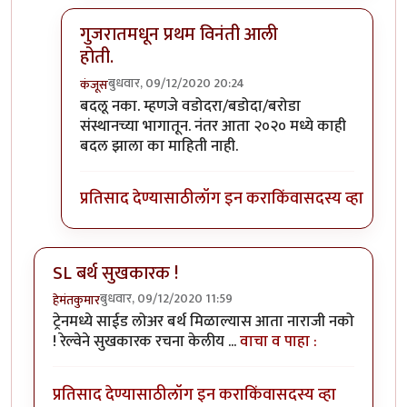
गुजरातमधून प्रथम विनंती आली
होती.
बुधवार, 09/12/2020 20:24
कंजूस
In reply to
माथेरानची आहेच.
by
कंजूस
बदलू नका. म्हणजे वडोदरा/बडोदा/बरोडा
संस्थानच्या भागातून. नंतर आता २०२० मध्ये काही
बदल झाला का माहिती नाही.
प्रतिसाद देण्यासाठी
लॉग इन करा
किंवा
सदस्य व्हा
SL बर्थ सुखकारक !
बुधवार, 09/12/2020 11:59
हेमंतकुमार
ट्रेनमध्ये साईड लोअर बर्थ मिळाल्यास आता नाराजी नको
! रेल्वेने सुखकारक रचना केलीय ...
वाचा व पाहा :
प्रतिसाद देण्यासाठी
लॉग इन करा
किंवा
सदस्य व्हा