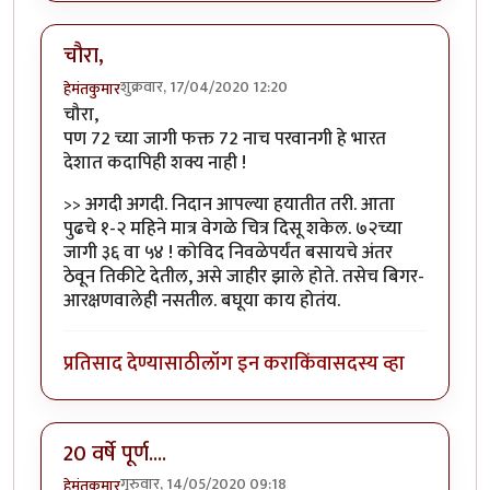
चौरा,
शुक्रवार, 17/04/2020 12:20
हेमंतकुमार
चौरा,
पण 72 च्या जागी फक्त 72 नाच परवानगी हे भारत
देशात कदापिही शक्य नाही !
>> अगदी अगदी. निदान आपल्या हयातीत तरी. आता
पुढचे १-२ महिने मात्र वेगळे चित्र दिसू शकेल. ७२च्या
जागी ३६ वा ५४ ! कोविद निवळेपर्यंत बसायचे अंतर
ठेवून तिकीटे देतील, असे जाहीर झाले होते. तसेच बिगर-
आरक्षणवालेही नसतील. बघूया काय होतंय.
प्रतिसाद देण्यासाठी
लॉग इन करा
किंवा
सदस्य व्हा
20 वर्षे पूर्ण....
गुरुवार, 14/05/2020 09:18
हेमंतकुमार