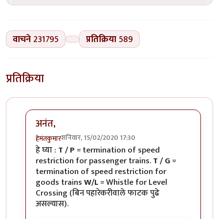
वाचने
231795
प्रतिक्रिया
589
प्रतिक्रिया
अनंत,
शनिवार, 15/02/2020 17:30
हेमंतकुमार
In reply to
रेल्वे रुळांच्या
by
अनन्त्_यात्री
हे घ्या :
T / P
= termination of speed
restriction for passenger trains.
T / G
=
termination of speed restriction for
goods trains
W/L
= Whistle for Level
Crossing (बिन पहारेकरीवाले फाटक पुढे
असल्यास).