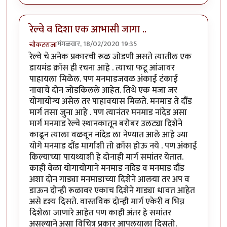
रेल्वे व दिशा एक आभासी जागा ..
मंगळवार, 18/02/2020 19:35
चौकटराजा
रेल्वे चे अनेक प्रकारची रूळ जोडणी असते त्यातील एक
डायमंड क्रॉस ही रचना आहे . त्याचा फटू आंजावर
पाहायला मिळेल. पण मनमाडजवळ अंकाई टंकाई
नावाचे दोन जोडकिलले आहेत. तिथे एक मजा जर
योगायोग्य असेल तर पाहावयास मिळते. मनमाड ते दौंड
मार्ग तसा जुना आहे . पण त्यानंतर मनमाड नांदेड असा
मार्ग मनमाड रेल्वे स्थानकातून बरोबर उलट्या दिशेने
काढून त्याला वळवून नांदेड ला नेण्यात आले आहे ज्या
योगे मनमाड दौंड मार्गाशी तो क्रॉस होऊ नये . पण अंकाई
किल्याच्या पायथ्याशी हे दोनाही मार्ग समांतर येतात.
काही वेळा योगायोगाने मनमाड नांदेड व मनमाड दौंड
अशा दोन गाड्या मनमाडाच्या दिशेने आलया तर अप व
डाऊन दोन्ही रूळावर एकाच दिशेने गाड्या धावत आहेत
असे दृश्य दिसते. वास्तविक दोन्ही मार्ग एकेरी व भिन्न
दिशेला जाणारे आहेत पण काही अंतर हे समांतर
असल्याने असा विचित्र प्रकार आपलयाला दिसतो.