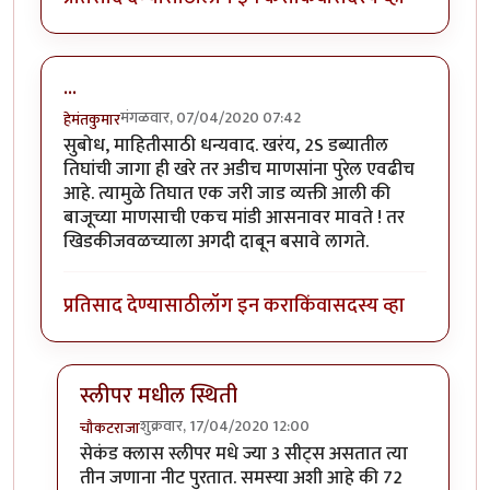
...
मंगळवार, 07/04/2020 07:42
हेमंतकुमार
सुबोध, माहितीसाठी धन्यवाद. खरंय, 2S डब्यातील
तिघांची जागा ही खरे तर अडीच माणसांना पुरेल एवढीच
आहे. त्यामुळे तिघात एक जरी जाड व्यक्ती आली की
बाजूच्या माणसाची एकच मांडी आसनावर मावते ! तर
खिडकीजवळच्याला अगदी दाबून बसावे लागते.
प्रतिसाद देण्यासाठी
लॉग इन करा
किंवा
सदस्य व्हा
स्लीपर मधील स्थिती
शुक्रवार, 17/04/2020 12:00
चौकटराजा
In reply to
...
by
हेमंतकुमार
सेकंड क्लास स्लीपर मधे ज्या 3 सीट्स असतात त्या
तीन जणाना नीट पुरतात. समस्या अशी आहे की 72