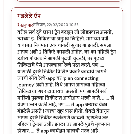
गंडलेले ऍप
शनिवार, 22/02/2020 10:33
हेमंतकुमार
वरील सर्व दुवे छान ! ट्रेन बदलून जो जोडप्रवास असतो,
त्याच्या इ- तिकिटाचा अनुभव लिहितो. मागच्या वर्षी
याबाबत नियमात एक चांगली सुधारणा झाली. समजा
आपण अशी 2 तिकिटे काढली आहेत. जर का पहिली ट्रेन
उशीरा पोचल्याने आपली पुढची चुकली, तर पुढच्या
तिकिटाचे पैसे आपल्याला रेल्वे परत करते. पण…..
यासाठी दुसरे तिकीट विशिष्ट प्रकारे काढावे लागते.
त्याची सोय रेल्वे-app वर 'plan connecting
journey' अशी आहे. तिथे आपण आपल्या पहिल्या
तिकिटाचा PNR टाकायचा असतो. मग आपली सर्व
माहिती पुढच्या तिकीटात आपोआप भरली जाते. …… ही
यंत्रणा छान केली आहे, पण….. ते
app बऱ्याच वेळा
गंडलेले असते
! त्याचा खूप त्रास होतो. शेवटी वैतागून
आपण दुसरे तिकीट स्वतंत्रपणे काढतो. म्हणजेच जर
पहिल्या ट्रेनला उशीर झाला तर आपले पुढचे नुकसान
होणार. …. ते app कार्यक्षम व्हायची गरज आहे .