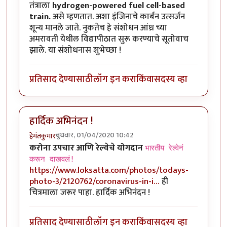
तंत्राला
hydrogen-powered fuel cell-based
train.
असे म्हणतात. अशा इंजिनाचे कार्बन उत्सर्जन
शून्य मानले जाते. नुकतेच हे संशोधन आंध्र च्या
अमरावती येथील विद्यापीठात सुरू करण्याचे सूतोवाच
झाले. या संशोधनास शुभेच्छा !
प्रतिसाद देण्यासाठी
लॉग इन करा
किंवा
सदस्य व्हा
हार्दिक अभिनंदन !
बुधवार, 01/04/2020 10:42
हेमंतकुमार
करोना उपचार आणि रेल्वेचे योगदान
भारतीय रेल्वेनं
करून दाखवलं!
https://www.loksatta.com/photos/todays-
photo-3/2120762/coronavirus-in-i…
ही
चित्रमाला जरूर पाहा. हार्दिक अभिनंदन !
प्रतिसाद देण्यासाठी
लॉग इन करा
किंवा
सदस्य व्हा