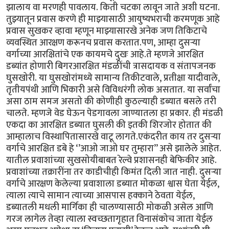
झालाय वा मरणही पावलाय. किती चटका लावून जाते अशी घटना.
तुझ्यातून प्रवास करणे ही माझ्यासाठी आयुष्यभराची करमणूक आहे
प्रवास सुखकर व्हावा म्हणून माझ्यासारखे अनेक जण तिकिटाचे
व्यवस्थित आरक्षण करूनच प्रवास करतात.पण, आम्हा दुसऱ्या
वर्गाच्या आरक्षितांचे एक कायमचे दुखः आहे.ते म्हणजे आरक्षित
डब्यांत होणारी बिगरआरक्षित मंडळींची त्रासदायक व संतापजनक
घुसखोरी. या घुसखोरांमध्ये सामान्य तिकीटवाले, प्रतीक्षा यादीवाले,
तृतीयपंथी आणि भिकारी असे विविधरंगी लोक असतात. या सर्वांचा
असा ठाम समज असतो की कोणीही कुठल्याही डब्यात बसले तरी
चालते. म्हणजे वेड घेऊन पेडगावला जाण्यातला हा प्रकार. ही मंडळी
एकदा का आरक्षित डब्यात घुसली की इतकी शिरजोर होतात की
आम्हालाच विस्थापितासारखे वाटू लागते.एकंदरीत काय तर दुसऱ्या
वर्गाचे आरक्षित डबे हे ‘’आओ जाओ घर तुम्हारा’’ असे झालेले आहेत.
यातील प्रवाशांच्या सुखसोयीबाबत रेल्वे प्रशासनही बेफिकीर आहे.
प्रवाशांच्या तक्रारींना तर काडीचीही किमंत दिली जात नाही. दुसऱ्या
वर्गाचे आरक्षण केलेल्या प्रवाशाला डब्यात मोकळा श्वास घेता येईल,
त्याला त्याचे सामान त्याच्या आसपास हक्काने ठेवता येईल,
डब्यातली मधली मार्गिका ही चालण्यासाठी मोकळी असेल आणि
गरज लागेल तेव्हा त्याला स्वच्छतागृहात विनासंकोच जाता येईल