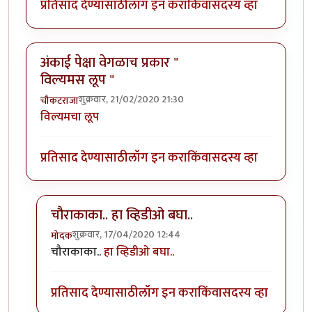
प्रतिसाद देण्यासाठी
लॉग इन करा
किंवा
सदस्य व्हा
अंकाई पेक्षा वेगळाच प्रकार "
विल्यमस लूप "
शुक्रवार, 21/02/2020 21:30
चौकटराजा
विल्यमचा लूप
प्रतिसाद देण्यासाठी
लॉग इन करा
किंवा
सदस्य व्हा
चौराकाका.. हा व्हिडीओ बघा..
शुक्रवार, 17/04/2020 12:44
मोदक
In reply to
अंकाई पेक्षा वेगळाच प्रकार " विल्यमस लूप "
by
च
चौराकाका..
हा व्हिडीओ बघा..
प्रतिसाद देण्यासाठी
लॉग इन करा
किंवा
सदस्य व्हा