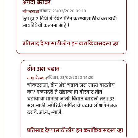
अगदी बरोबर
रविवार, 23/02/2020 09:10
चौकटराजा
In reply to
विल्यम व ग्रेट लूप
by
गामा पैलवान
लूप हा 2 डिग्री ग्रेडियंट मेंटेन करण्यासाठीच करायची
आयडियेची कल्पना आहे !
प्रतिसाद देण्यासाठी
लॉग इन करा
किंवा
सदस्य व्हा
दोन अंश चढाव
रविवार, 23/02/2020 14:20
गामा पैलवान
In reply to
अगदी बरोबर
by
चौकटराजा
चौकटराजा, दोन अंश चढाव जरा जास्त वाटतोय
का? पळसदरी ते खंडाळा हा बोरघाट तीव्र
चढावाचा मानला जातो. किंमत काढली तर १.३३
अंश आली. अमेरिकी सर्पिलांचे चढाव शोधणे रंजक
ठरावे. आ.न., -गा.पै.
प्रतिसाद देण्यासाठी
लॉग इन करा
किंवा
सदस्य व्हा