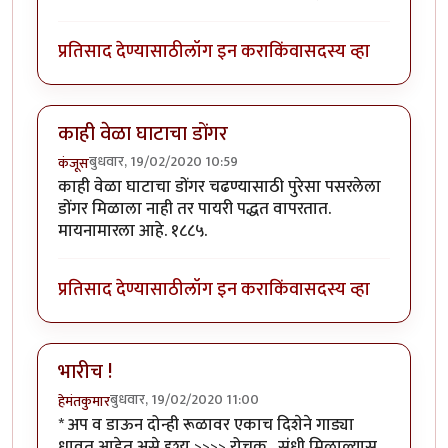
प्रतिसाद देण्यासाठी
लॉग इन करा
किंवा
सदस्य व्हा
काही वेळा घाटाचा डोंगर
बुधवार, 19/02/2020 10:59
कंजूस
काही वेळा घाटाचा डोंगर चढण्यासाठी पुरेसा पसरलेला
डोंगर मिळाला नाही तर पायरी पद्धत वापरतात.
मायनामारला आहे. १८८५.
प्रतिसाद देण्यासाठी
लॉग इन करा
किंवा
सदस्य व्हा
भारीच !
बुधवार, 19/02/2020 11:00
हेमंतकुमार
* अप व डाऊन दोन्ही रूळावर एकाच दिशेने गाड्या
धावत आहेत असे दृश्य >>>> रोचक . संधी मिळाल्यास