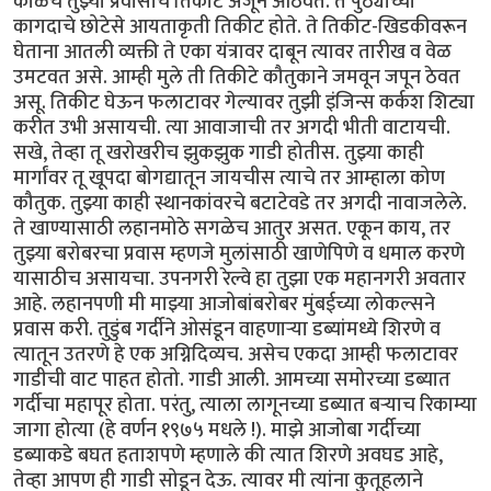
काळचे तुझ्या प्रवासाचे तिकीट अजून आठवते. ते पुठ्याच्या
कागदाचे छोटेसे आयताकृती तिकीट होते. ते तिकीट-खिडकीवरून
घेताना आतली व्यक्ती ते एका यंत्रावर दाबून त्यावर तारीख व वेळ
उमटवत असे. आम्ही मुले ती तिकीटे कौतुकाने जमवून जपून ठेवत
असू. तिकीट घेऊन फलाटावर गेल्यावर तुझी इंजिन्स कर्कश शिट्या
करीत उभी असायची. त्या आवाजाची तर अगदी भीती वाटायची.
सखे, तेव्हा तू खरोखरीच झुकझुक गाडी होतीस. तुझ्या काही
मार्गांवर तू खूपदा बोगद्यातून जायचीस त्याचे तर आम्हाला कोण
कौतुक. तुझ्या काही स्थानकांवरचे बटाटेवडे तर अगदी नावाजलेले.
ते खाण्यासाठी लहानमोठे सगळेच आतुर असत. एकून काय, तर
तुझ्या बरोबरचा प्रवास म्हणजे मुलांसाठी खाणेपिणे व धमाल करणे
यासाठीच असायचा. उपनगरी रेल्वे हा तुझा एक महानगरी अवतार
आहे. लहानपणी मी माझ्या आजोबांबरोबर मुंबईच्या लोकल्सने
प्रवास करी. तुडुंब गर्दीने ओसंडून वाहणाऱ्या डब्यांमध्ये शिरणे व
त्यातून उतरणे हे एक अग्निदिव्यच. असेच एकदा आम्ही फलाटावर
गाडीची वाट पाहत होतो. गाडी आली. आमच्या समोरच्या डब्यात
गर्दीचा महापूर होता. परंतु, त्याला लागूनच्या डब्यात बऱ्याच रिकाम्या
जागा होत्या (हे वर्णन १९७५ मधले !). माझे आजोबा गर्दीच्या
डब्याकडे बघत हताशपणे म्हणाले की त्यात शिरणे अवघड आहे,
तेव्हा आपण ही गाडी सोडून देऊ. त्यावर मी त्यांना कुतूहलाने