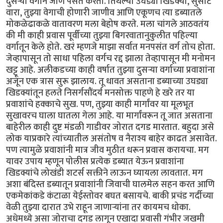
दुसऱ्या वर्गाने जाणे पसंत करतो. तिथल्या उघड्या खिडक्या, सुसाट
वारा, तुझ्या वेगाची होणारी जाणीव आणि एकूणच त्या डब्यातले
मोकळेढाकळे वातावरण मला बेहोष करते. मला चांगले आठवतंय
की मी काही प्रवास पूर्वीच्या तुझ्या बिगरवातानुकुलीत पहिल्या
वर्गातून केले होते. खरं म्हणजे माझा सर्वात मनपसंत वर्ग तोच होता.
जेव्हापासून तो साधा पहिला वर्गच रद्द झाला तेव्हापासून मी मनोमन
खट्टू आहे. अलीकडच्या काही वर्षात तुझ्या दुसऱ्या वर्गाच्या प्रवाशांना
अजून एक त्रास सुरू झालाय. तू धावत असताना डब्याच्या उघड्या
खिडक्यांतून हलते निसर्गसौंदर्य मनसोक्त पाहणे हे खरे तर या
प्रवाशांचे हक्काचे सुख. पण, तुझ्या काही मार्गांवर या मूलभूत
सुखावरच घाला घातला गेला आहे. या मार्गांवरून तू जात असताना
बाहेरील काही दुष्ट मंडळी गाडीवर जोरात दगड मारतात. बहुदा असे
लोक याप्रकारे त्यांच्यातील असंतोष व नैराश्य बाहेर काढत असावेत.
पण त्यामुळे प्रवाशांनी मात्र जीव मुठीत धरून प्रवास करायचा. मग
यावर उपाय म्हणून पोलीस प्रत्येक डब्यात येऊन प्रवाशांना
खिडक्यांचे लोखंडी शटर्स सक्तीने लाऊन घ्यायला लावतात. मग
अशा बंदिस्त डब्यातून प्रवाशांनी जिवाची घालमेल सहन करत आणि
एकमेकांकडे कंटाळा येईस्तोवर बघत बसायचे. बाकी प्रचंड गर्दीच्या
वेळी तुझ्या दारात उभे राहून जाणाऱ्यांना तर कायमच धोका.
अधेमध्ये असा जोराचा दगड लागून एखादा प्रवासी गंभीर जखमी