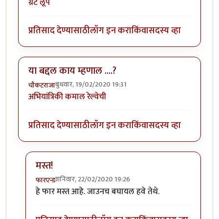
ग्रेट लूप
प्रतिसाद देण्यासाठी
लॉग इन करा
किंवा
सदस्य व्हा
या बद्दल काय म्हणाल ....?
बुधवार, 19/02/2020 19:31
चौकटराजा
अभियांत्रिकी कमाल रेल्वेची
प्रतिसाद देण्यासाठी
लॉग इन करा
किंवा
सदस्य व्हा
मस्त!
शनिवार, 22/02/2020 19:26
फारएन्ड
In reply to
या बद्दल काय म्हणाल ....?
by
चौकटराजा
हे फार मस्त आहे. जाउनच बघायल हवे तेथे.