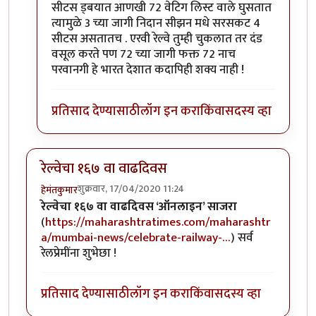
सीटस ड्बयात आणखी 72 वेटिग लिस्ट वाले घुसतात
त्यामुळे 3 च्या जागी निदान सीझन मधे सरसकट 4
सीटस असतातच . एरवी रेल्वे तुम्ही चुकलात तर दंड
वसूल करते पण 72 च्या जागी फक्त 72 नाच
परवानगी हे भारत देशात कदापिही शक्य नाही !
प्रतिसाद देण्यासाठी
लॉग इन करा
किंवा
सदस्य व्हा
रेल्वेचा १६७ वा वाढदिवस
शुक्रवार, 17/04/2020 11:24
हेमंतकुमार
रेल्वेचा १६७ वा वाढदिवस ‘ऑनलाइन’ साजरा
(
https://maharashtratimes.com/maharashtr
a/mumbai-news/celebrate-railway-…
) सर्व
रेलप्रेमींना शुभेछा !
प्रतिसाद देण्यासाठी
लॉग इन करा
किंवा
सदस्य व्हा