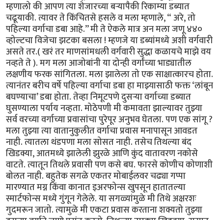
म्हणालो की आपण त्या शेजारच्या बऱ्यापैकी रिकाम्या डब्यात
चढूयाकी. त्यावर ते किंचितसे हसले व मला म्हणाले, “ अरे, तो
पहिल्या वर्गाचा डबा आहे.’’ मी ते ऐकले मात्र अन मला जणू ४४०
व्होल्टचा विजेचा झटका बसला ! म्हणजे या डब्यांमध्ये अशी वर्गवारी
असते तर.( खरं तर माणसांमधली वर्गवारी सुद्धा कळायचे माझे वय
नव्हते ते ). मग मला आजोबांनी या दोन्ही वर्गांच्या भाड्यातील
लक्षणीय फरक सांगितला. मला झालेला तो एक साक्षात्कारच होता.
त्यानंतर बरीच वर्षे पहिल्या वर्गाचा डबा हा माझ्यासाठी फक्त ‘लांबून
बघण्याचा’ डबा होता. तेव्हा निमूटपणे दुसऱ्या वर्गाच्या डब्यात
घुसण्याला पर्याय नव्हता. मोठेपणी मी कमावता झाल्यावर तुझ्या
सर्व वरच्या वर्गाच्या प्रवासांचा पुरेपूर अनुभव घेतला. पण एक सांगू ?
मला तुझ्या त्या वातानुकुलीत वर्गाचा प्रवास मनापासून आवडत
नाही. त्यातला थंडपणा मला सोसत नाही. तसेच तिथल्या बंद
खिडक्या, आतमध्ये झालेली झुरळे आणि कुंद वातावरण नकोसे
वाटते. त्यातून तिथले प्रवासी पण कसे बघ. फारसे कोणीच कोणाशी
बोलत नाही. बहुतेक सगळे एकतर मोबाईलवर चढ्या गप्पा
मारण्यात मग्न किंवा कानात इअरफोन्स खुपसून हातातल्या
स्मार्टफोन्स मध्ये गुंगून गेलेले. या सगळ्यांमुळे मी तिथे अक्षरशः
गुदमरून जातो. त्यामुळे मी एकटा प्रवास करताना शक्यतो तुझ्या