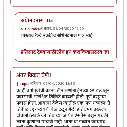
अभिनंदनास पात्र
बुधवार, 01/04/2020 15:20
Nitin Palkar
In reply to
हार्दिक अभिनंदन !
by
हेमंतकुमार
भारतीय रेल्वे नक्कीच अभिनंदनास पात्र आहे.
प्रतिसाद देण्यासाठी
लॉग इन करा
किंवा
सदस्य व्हा
अंतर विकत घेणे !
रविवार, 05/04/2020 15:40
हेमंतकुमार
काही वर्षांपूर्वीची घटना. तीन जणांनी ट्रेनच्या
2S
डब्यातून
प्रवासाची आरक्षित तिकिटे काढली होती. पूर्ण बसूनचा
प्रवास होता. आयत्या वेळेस त्यांतील एक जण गळाला. ते
तिकीट रद्द करायची वेळ टळून गेली होती. मग उरलेल्या
दोघांनी ठरवले की तिघांच्या जागेत ऐसपैस बसून मधली
जागा कुणाला द्यायची नाही. आता या डब्यात कायमच