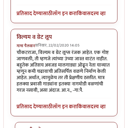
प्रतिसाद देण्यासाठी
लॉग इन करा
किंवा
सदस्य व्हा
विल्यम व ग्रेट लूप
शनिवार, 22/02/2020 14:05
गामा पैलवान
चौकटराजा, विल्यम व ग्रेट लूप्स रंजक आहेत. एक गोष्ट
जाणवली, ती म्हणजे त्यांच्या उंच्या जास्त वाटंत नाहीत.
बहुतेक अतिशय अवजड मालगाड्या ओढून नेता याव्यात
म्हणून कमी चढावाची अतिसर्पिल वळणे निर्माण केली
आहेत. अर्थात, त्यामुळेच तर ती प्रेक्षणीय ठरलीत. मात्र
हलक्या प्रवासी गाड्यांना इतक्या नागमोडी वळणांची
गरज नसावी, असा अंदाज. आ.न., -गा.पै.
प्रतिसाद देण्यासाठी
लॉग इन करा
किंवा
सदस्य व्हा