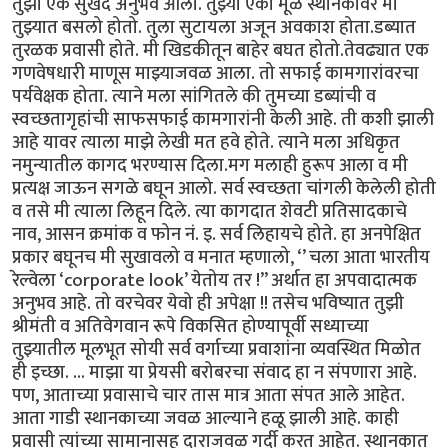
तुझा एक सुखद अनुभव आला. तुझ्या एका मूळ स्थानकावर मी
तुझ्यात बसलो होतो. तुला सुटायला अजून अवकाश होता.डब्यात
तुरळक प्रवासी होते. मी खिडकीतून बाहेर बघत होतो.तेवढ्यात एक
गणवेषधारी माणूस माझ्याजवळ आला. तो सफाई कामगारांवरचा
पर्यवेक्षक होता. त्याने मला सांगितले की तुमच्या डब्यांची व
स्वच्छतागृहांची साफसफाई कामगारांनी केली आहे. ती कशी झाली
आहे यावर त्याला माझे लेखी मत हवे होते. त्याने मला अधिकृत
नमुन्यातील कागद भरण्यास दिला.मग मलाही हुरूप आला व मी
प्रत्यक्ष जाऊन सगळे बघून आलो. सर्व स्वच्छता चांगली केलेली होती
व तसे मी त्याला लिहून दिले. त्या कागदात शेवटी प्रतिसादकाचे
नाव, आसन क्रमांक व फोन नं. इ. सर्व लिहायचे होते. हा अनपेक्षित
प्रकार बघूनच मी सुखावलो व मनात म्हणालो, ‘’ चला आता भारतीय
रेल्वेला ‘corporate look’ येतोय तर !” अर्थात हा अपवादात्मक
अनुभव आहे. तो वरचेवर येवो ही अपेक्षा !! तसेच भविष्यात तुझी
श्रीमंती व अतिवेगवान रूपे विकसित होण्यापूर्वी सध्याच्या
तुझ्यातील मूलभूत सोयी सर्व वर्गाच्या प्रवाशांना व्यवस्थित मिळोत
ही इच्छा. ... माझा या प्रेयसी बरोबरचा संवाद हा न संपणारा आहे.
पण, आताच्या प्रवासाचे चार तास मात्र आता संपत आले आहेत.
आता गाडी स्थानकाच्या जवळ आल्याने हळू झाली आहे. काही
प्रवासी त्यांच्या सामानासह दाराजवळ गर्दी करत आहेत. स्थानकात