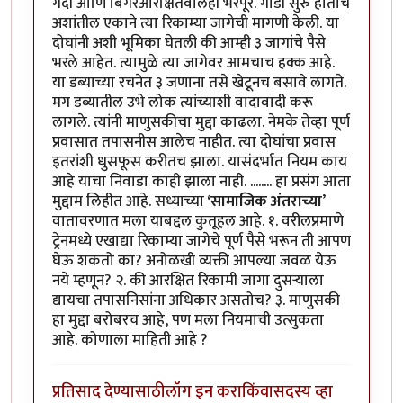
गर्दी आणि बिगरआरक्षितवालेही भरपूर. गाडी सुरु होताच
अशांतील एकाने त्या रिकाम्या जागेची मागणी केली. या
दोघांनी अशी भूमिका घेतली की आम्ही ३ जागांचे पैसे
भरले आहेत. त्यामुळे त्या जागेवर आमचाच हक्क आहे.
या डब्याच्या रचनेत ३ जणाना तसे खेटूनच बसावे लागते.
मग डब्यातील उभे लोक त्यांच्याशी वादावादी करू
लागले. त्यांनी माणुसकीचा मुद्दा काढला. नेमके तेव्हा पूर्ण
प्रवासात तपासनीस आलेच नाहीत. त्या दोघांचा प्रवास
इतरांशी धुसफूस करीतच झाला. यासंदर्भात नियम काय
आहे याचा निवाडा काही झाला नाही. ........ हा प्रसंग आता
मुद्दाम लिहीत आहे. सध्याच्या
‘सामाजिक अंतराच्या
’
वातावरणात मला याबद्दल कुतूहल आहे. १. वरीलप्रमाणे
ट्रेनमध्ये एखाद्या रिकाम्या जागेचे पूर्ण पैसे भरून ती आपण
घेऊ शकतो का? अनोळखी व्यक्ती आपल्या जवळ येऊ
नये म्हणून? २. की आरक्षित रिकामी जागा दुसऱ्याला
द्यायचा तपासनिसांना अधिकार असतोच? ३. माणुसकी
हा मुद्दा बरोबरच आहे, पण मला नियमाची उत्सुकता
आहे. कोणाला माहिती आहे ?
प्रतिसाद देण्यासाठी
लॉग इन करा
किंवा
सदस्य व्हा