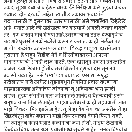
अशा मूलभूत अपेक्षा हा ‘बिचारा प्रवासी’ ठेऊन आहे. मध्यंतरी मी
एकदा तुझ्या डब्याचे बाहेरून बारकाईने निरीक्षण केले. तुझ्या प्रत्येक
डब्याला दोन दरवाजे आहेत. त्यातील एकावर ‘प्रवाशांनी
चढण्यासाठी’ व दुसऱ्यावर ‘उतरण्यासाठी’ असे व्यवस्थित लिहेलेले
आहे. मनात आले की खरोखरच जर याप्रमाणे आपली जनता वागली
तर ! पण वास्तव मात्र भीषण आहे.उतरणाऱ्याना उतरू देण्यापूर्वीच
चढणारे घुसखोर नकोनकोसे करून टाकतात. काही निर्लज्ज तर
आधीच रुळांवर उतरून फलाटाच्या विरुद्ध बाजूच्या दाराने आत
घुसतात. हे पाहून तिडीक येते व शिस्तीबाबतच्या आपल्या
मागासपणाची अगदी लाज वाटते. एका दारातून प्रवासी उतरताहेत
व जसा डबा रिकामा होतोय तसे शिस्तीत दुसऱ्या दारातून नवे
प्रवासी चढताहेत असे ‘रम्य’ दृश्य बघायला एखाद्या सम्रुद्ध
परदेशातच जावे लागेल ! तुझ्यामधून नियमित प्रवास करणाऱ्या
माझ्यासारख्या अनेकांच्या जीवनाचा तू अविभाज्य भाग झाली
आहेस. तुझ्या संगतीत मला जीवनातले आनंद व चैतन्यदायी प्रसंग
अनुभवायला मिळाले आहेत. माझ्या बरोबरचे काही सहप्रवासी आता
माझे जिवलग मित्र झाले आहेत. तू जेव्हा वेगाने धावत असतेस तेव्हा
खिडकीतून बाहेर बघताना माझे विचारचक्रही वेगाने फिरत राहते.
मग त्यातूनच काही भन्नाट कल्पनांचा जन्म होतो. माझ्या लेखनाचे
कित्येक विषय मला अशा प्रवासांमध्ये सुचले आहेत. अनेक विषयांचे