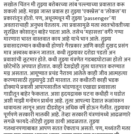
सखोल चिंतन मी तुझ्या बरोबरच्या लांब पल्ल्याच्या प्रवासात करू
शकलो आहे. माझा जास्त प्रवास हा तुझ्या ‘एक्स्प्रेस’ व ‘लोकल’ या
प्रकारांतून होतो. पण, अधूनमधून मी तुझ्या ’passenger’ या
अवताराचाही अनुभव घेतलाय. त्या प्रवासामुळे मला स्वतःभोवतीच्या
सुरक्षित कोशातून बाहेर पडता आले. तसेच ‘महासत्ता’ वगैरे गप्पा
मारणारा भारत वास्तवात काय आहे याचे भान आले. तुझ्या
प्रवासादरम्यान कधीकधी होणारे गैरप्रकार आणि काही दुखःद प्रसंग
मात्र अस्वस्थ करून जातात. कधी तुझ्यावर दरोडा पडतो अन
प्रवाशांची लूटमार होते. कधी तुझ्या यंत्रणेत गडबडघोटाळा होतो अन
छोटेमोठे अपघात होतात. काही देशद्रोही तुला घातपात करण्यात
मग्न असतात. आयूष्यात प्रचंड नैराश्य आलेले काही जीव आत्महत्या
करण्यासाठी तुझ्यापुढे उडी मारतात. तर कधीतरी काही भडक
डोक्याचे प्रवासी आपापसातील भांडणातून एखाद्या प्रवाशाला
गाडीतून बाहेर फेकतात. अशा हृदयद्रावक घटना कधीही न घडोत
अशी माझी मनोमन प्रार्थना आहे. तुला आपल्या देशात रूळांवरून
धावायला लागून आता दीडशेहून अधिक वर्षे होऊन गेलीत. तुझ्यावर
पूर्णपणे सरकारी मालकी आहे. तेव्हा सरकारी यंत्रणांमध्ये आढळणारे
सगळे फायदे-तोटेही तुझ्या ठायी आढळतात. तुझ्या
गलथानपणाबाबत आपण सतत ऐकताच असतो. पण, मध्यंतरी मला