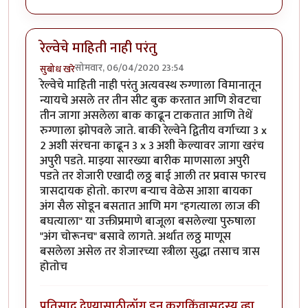
रेल्वेचे माहिती नाही परंतु
सोमवार, 06/04/2020 23:54
सुबोध खरे
रेल्वेचे माहिती नाही परंतु अत्यवस्थ रुग्णाला विमानातून
न्यायचे असले तर तीन सीट बुक करतात आणि शेवटचा
तीन जागा असलेला बाक काढून टाकतात आणि तेथें
रुग्णाला झोपवले जाते. बाकी रेल्वेने द्वितीय वर्गाच्या 3 x
2 अशी संरचना काढून 3 x 3 अशी केल्यावर जागा खरंच
अपुरी पडते. माझ्या सारख्या बारीक माणसाला अपुरी
पडते तर शेजारी एखादी लठ्ठ बाई आली तर प्रवास फारच
त्रासदायक होतो. कारण बऱ्याच वेळेस आशा बायका
अंग सैल सोडून बसतात आणि मग "हगत्याला लाज की
बघत्याला" या उक्तीप्रमाणे बाजूला बसलेल्या पुरुषाला
"अंग चोरूनच" बसावे लागते. अर्थात लठ्ठ माणूस
बसलेला असेल तर शेजारच्या स्त्रीला सुद्धा तसाच त्रास
होतोच
प्रतिसाद देण्यासाठी
लॉग इन करा
किंवा
सदस्य व्हा