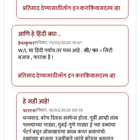
प्रतिसाद देण्यासाठी
लॉग इन करा
किंवा
सदस्य व्हा
आणि हे हिंदी बघा ..
शनिवार, 15/02/2020 19:41
हेमंतकुमार
W/L चा हिंदी पर्याय तर मस्त आहे :
सी/ फा
= सिटी
बजाव , फाटक है !
प्रतिसाद देण्यासाठी
लॉग इन करा
किंवा
सदस्य व्हा
हे सही आहे!
रविवार, 16/02/2020 00:16
फारएन्ड
In reply to
आणि हे हिंदी बघा ..
by
हेमंतकुमार
धन्यवाद. बरेच दिवस सस्पेन्स होता. पूर्वी आम्ही लांब
पल्ल्याच्या गाड्या, मुंबई-पुणे गाड्या ई च्या डब्यांचा
पॅटर्न बघून ओळखायचा प्रयत्न करत असायचो.
डब्यांच्या बाजूला उजवीकडे त्यांचे कोड्स असतात