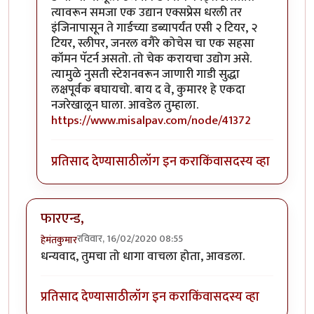
त्यावरून समजा एक उद्यान एक्सप्रेस धरली तर
इंजिनापासून ते गार्डच्या डब्यापर्यंत एसी २ टियर, २
टियर, स्लीपर, जनरल वगैरे कोचेस चा एक सहसा
कॉमन पॅटर्न असतो. तो चेक करायचा उद्योग असे.
त्यामुळे नुसती स्टेशनवरून जाणारी गाडी सुद्धा
लक्षपूर्वक बघायचो. बाय द वे, कुमार१ हे एकदा
नजरेखालून घाला. आवडेल तुम्हाला.
https://www.misalpav.com/node/41372
प्रतिसाद देण्यासाठी
लॉग इन करा
किंवा
सदस्य व्हा
फारएन्ड,
रविवार, 16/02/2020 08:55
हेमंतकुमार
धन्यवाद, तुमचा तो धागा वाचला होता, आवडला.
प्रतिसाद देण्यासाठी
लॉग इन करा
किंवा
सदस्य व्हा