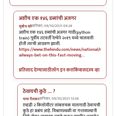
अशीच एक १४६ डब्यांची अजगर
शनिवार, 09/10/2021 09:24
सुबोध खरे
In reply to
त्रिशूल !
by
हेमंतकुमार
अशीच एक १४६ डब्यांची अजगर गाडी(python
train) पूर्वीय तटवर्ती रेल्वेने २०१९ मध्ये चालवली
होती त्याची आठवण झाली.
https://www.thehindu.com/news/national/r
ailways-bet-on-this-fast-moving…
प्रतिसाद देण्यासाठी
लॉग इन करा
किंवा
सदस्य व्हा
ठेवायची कुठे .... ?
शनिवार, 09/10/2021 13:36
गामा पैलवान
In reply to
अशीच एक १४६ डब्यांची अजगर
by
सुबोध खरे
एव्हढी २ किलोमीटर लांबलचक मालगाडी ठेवायची
कुठे हा प्रश्नंच आहे. विश्रामस्थळी वा गन्तव्यस्थानी