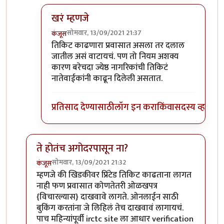
खरं म्हणजे
सोमवार, 13/09/2021 21:37
कंजूस
In reply to
बहुतेक
by
हेमंतकुमार
तिकिट काढणारा प्रवासात असला तर दलाल
जातील असं वाटायचं. पण तो नियम अशक्य
कारण बरेचदा ज्येष्ठ नागरिकांची तिकिटं
नातेवाईकांनी काढून दिलेली असतात.
प्रतिसाद देण्यासाठी
लॉग इन करा
किंवा
सदस्य व्हा
ते होतंच अगोदरपासून ना?
सोमवार, 13/09/2021 21:32
कंजूस
In reply to
आधार क्र..
by
हेमंतकुमार
म्हणजे की खिडकीवर प्रिंटेड तिकिट काढताना लागत
नाही फण प्रवासात कोणतेतरी ओळखपत्र
{विचारल्यास} दाखवावे लागते. ओनलाईन साठी
बुकिंग करतांना जे लिहिलं तेच दाखवावं लागायचं.
पाच महिन्यांपूर्वी irctc site ला आधार verification