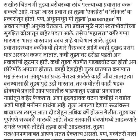
सखोल चिंतन मी तुझ्या बरोबरच्या लांब पल्ल्याच्या प्रवासात करू
शकलो आहे. माझा जास्त प्रवास हा तुझ्या ‘एक्स्प्रेस’ व ‘लोकल’ या
प्रकारांतून होतो. पण, अधूनमधून मी तुझ्या ’passenger’ या
अवताराचाही अनुभव घेतलाय. त्या प्रवासामुळे मला स्वतःभोवतीच्या
सुरक्षित कोशातून बाहेर पडता आले. तसेच ‘महासत्ता’ वगैरे गप्पा
मारणारा भारत वास्तवात काय आहे याचे भान आले. तुझ्या
प्रवासादरम्यान कधीकधी होणारे गैरप्रकार आणि काही दुखःद प्रसंग
मात्र अस्वस्थ करून जातात. कधी तुझ्यावर दरोडा पडतो अन
प्रवाशांची लूटमार होते. कधी तुझ्या यंत्रणेत गडबडघोटाळा होतो अन
छोटेमोठे अपघात होतात. काही देशद्रोही तुला घातपात करण्यात
मग्न असतात. आयूष्यात प्रचंड नैराश्य आलेले काही जीव आत्महत्या
करण्यासाठी तुझ्यापुढे उडी मारतात. तर कधीतरी काही भडक
डोक्याचे प्रवासी आपापसातील भांडणातून एखाद्या प्रवाशाला
गाडीतून बाहेर फेकतात. अशा हृदयद्रावक घटना कधीही न घडोत
अशी माझी मनोमन प्रार्थना आहे. तुला आपल्या देशात रूळांवरून
धावायला लागून आता दीडशेहून अधिक वर्षे होऊन गेलीत. तुझ्यावर
पूर्णपणे सरकारी मालकी आहे. तेव्हा सरकारी यंत्रणांमध्ये आढळणारे
सगळे फायदे-तोटेही तुझ्या ठायी आढळतात. तुझ्या
गलथानपणाबाबत आपण सतत ऐकताच असतो. पण, मध्यंतरी मला