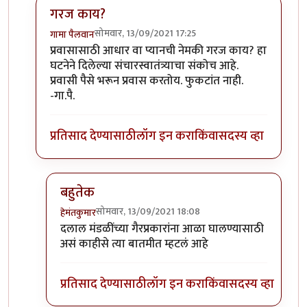
गरज काय?
सोमवार, 13/09/2021 17:25
गामा पैलवान
In reply to
आधार क्र..
by
हेमंतकुमार
प्रवासासाठी आधार वा प्यानची नेमकी गरज काय? हा
घटनेने दिलेल्या संचारस्वातंत्र्याचा संकोच आहे.
प्रवासी पैसे भरून प्रवास करतोय. फुकटांत नाही.
-गा.पै.
प्रतिसाद देण्यासाठी
लॉग इन करा
किंवा
सदस्य व्हा
बहुतेक
सोमवार, 13/09/2021 18:08
हेमंतकुमार
In reply to
गरज काय?
by
गामा पैलवान
दलाल मंडळींच्या गैरप्रकारांना आळा घालण्यासाठी
असं काहीसे त्या बातमीत म्हटलं आहे
प्रतिसाद देण्यासाठी
लॉग इन करा
किंवा
सदस्य व्हा