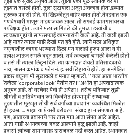
तुझा एक सुखद अनुभव आला. तुझ्या एका मूळ स्थानकावर मी
तुझ्यात बसलो होतो. तुला सुटायला अजून अवकाश होता.डब्यात
तुरळक प्रवासी होते. मी खिडकीतून बाहेर बघत होतो.तेवढ्यात एक
गणवेषधारी माणूस माझ्याजवळ आला. तो सफाई कामगारांवरचा
पर्यवेक्षक होता. त्याने मला सांगितले की तुमच्या डब्यांची व
स्वच्छतागृहांची साफसफाई कामगारांनी केली आहे. ती कशी झाली
आहे यावर त्याला माझे लेखी मत हवे होते. त्याने मला अधिकृत
नमुन्यातील कागद भरण्यास दिला.मग मलाही हुरूप आला व मी
प्रत्यक्ष जाऊन सगळे बघून आलो. सर्व स्वच्छता चांगली केलेली होती
व तसे मी त्याला लिहून दिले. त्या कागदात शेवटी प्रतिसादकाचे
नाव, आसन क्रमांक व फोन नं. इ. सर्व लिहायचे होते. हा अनपेक्षित
प्रकार बघूनच मी सुखावलो व मनात म्हणालो, ‘’ चला आता भारतीय
रेल्वेला ‘corporate look’ येतोय तर !” अर्थात हा अपवादात्मक
अनुभव आहे. तो वरचेवर येवो ही अपेक्षा !! तसेच भविष्यात तुझी
श्रीमंती व अतिवेगवान रूपे विकसित होण्यापूर्वी सध्याच्या
तुझ्यातील मूलभूत सोयी सर्व वर्गाच्या प्रवाशांना व्यवस्थित मिळोत
ही इच्छा. ... माझा या प्रेयसी बरोबरचा संवाद हा न संपणारा आहे.
पण, आताच्या प्रवासाचे चार तास मात्र आता संपत आले आहेत.
आता गाडी स्थानकाच्या जवळ आल्याने हळू झाली आहे. काही
प्रवासी त्यांच्या सामानासह दाराजवळ गर्दी करत आहेत. स्थानकात