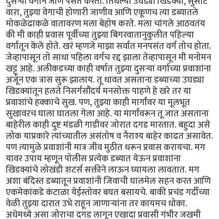
दुसऱ्या वर्गाने जाणे पसंत करतो. तिथल्या उघड्या खिडक्या, सुसाट
वारा, तुझ्या वेगाची होणारी जाणीव आणि एकूणच त्या डब्यातले
मोकळेढाकळे वातावरण मला बेहोष करते. मला चांगले आठवतंय
की मी काही प्रवास पूर्वीच्या तुझ्या बिगरवातानुकुलीत पहिल्या
वर्गातून केले होते. खरं म्हणजे माझा सर्वात मनपसंत वर्ग तोच होता.
जेव्हापासून तो साधा पहिला वर्गच रद्द झाला तेव्हापासून मी मनोमन
खट्टू आहे. अलीकडच्या काही वर्षात तुझ्या दुसऱ्या वर्गाच्या प्रवाशांना
अजून एक त्रास सुरू झालाय. तू धावत असताना डब्याच्या उघड्या
खिडक्यांतून हलते निसर्गसौंदर्य मनसोक्त पाहणे हे खरे तर या
प्रवाशांचे हक्काचे सुख. पण, तुझ्या काही मार्गांवर या मूलभूत
सुखावरच घाला घातला गेला आहे. या मार्गांवरून तू जात असताना
बाहेरील काही दुष्ट मंडळी गाडीवर जोरात दगड मारतात. बहुदा असे
लोक याप्रकारे त्यांच्यातील असंतोष व नैराश्य बाहेर काढत असावेत.
पण त्यामुळे प्रवाशांनी मात्र जीव मुठीत धरून प्रवास करायचा. मग
यावर उपाय म्हणून पोलीस प्रत्येक डब्यात येऊन प्रवाशांना
खिडक्यांचे लोखंडी शटर्स सक्तीने लाऊन घ्यायला लावतात. मग
अशा बंदिस्त डब्यातून प्रवाशांनी जिवाची घालमेल सहन करत आणि
एकमेकांकडे कंटाळा येईस्तोवर बघत बसायचे. बाकी प्रचंड गर्दीच्या
वेळी तुझ्या दारात उभे राहून जाणाऱ्यांना तर कायमच धोका.
अधेमध्ये असा जोराचा दगड लागून एखादा प्रवासी गंभीर जखमी