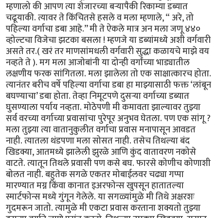
म्हणालो की आपण त्या शेजारच्या बऱ्यापैकी रिकाम्या डब्यात
चढूयाकी. त्यावर ते किंचितसे हसले व मला म्हणाले, “ अरे, तो
पहिल्या वर्गाचा डबा आहे.’’ मी ते ऐकले मात्र अन मला जणू ४४०
व्होल्टचा विजेचा झटका बसला ! म्हणजे या डब्यांमध्ये अशी वर्गवारी
असते तर.( खरं तर माणसांमधली वर्गवारी सुद्धा कळायचे माझे वय
नव्हते ते ). मग मला आजोबांनी या दोन्ही वर्गांच्या भाड्यातील
लक्षणीय फरक सांगितला. मला झालेला तो एक साक्षात्कारच होता.
त्यानंतर बरीच वर्षे पहिल्या वर्गाचा डबा हा माझ्यासाठी फक्त ‘लांबून
बघण्याचा’ डबा होता. तेव्हा निमूटपणे दुसऱ्या वर्गाच्या डब्यात
घुसण्याला पर्याय नव्हता. मोठेपणी मी कमावता झाल्यावर तुझ्या
सर्व वरच्या वर्गाच्या प्रवासांचा पुरेपूर अनुभव घेतला. पण एक सांगू ?
मला तुझ्या त्या वातानुकुलीत वर्गाचा प्रवास मनापासून आवडत
नाही. त्यातला थंडपणा मला सोसत नाही. तसेच तिथल्या बंद
खिडक्या, आतमध्ये झालेली झुरळे आणि कुंद वातावरण नकोसे
वाटते. त्यातून तिथले प्रवासी पण कसे बघ. फारसे कोणीच कोणाशी
बोलत नाही. बहुतेक सगळे एकतर मोबाईलवर चढ्या गप्पा
मारण्यात मग्न किंवा कानात इअरफोन्स खुपसून हातातल्या
स्मार्टफोन्स मध्ये गुंगून गेलेले. या सगळ्यांमुळे मी तिथे अक्षरशः
गुदमरून जातो. त्यामुळे मी एकटा प्रवास करताना शक्यतो तुझ्या