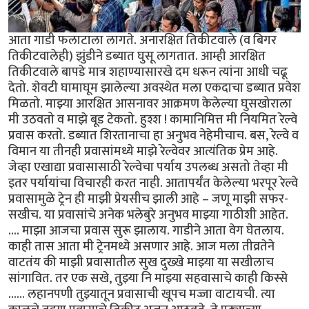
आता गाडी फलाटाला लागते. अनारक्षित तिकीटवाले (व बिगर
तिकीटवालेही) झुंडीने डब्यात घुसू लागतात. आम्ही आरक्षित
तिकीटवाले बापडे मात्र शहाण्यासारखे दम धरून त्यांना आधी चढू
देतो. शेवटी घामाघूम झालेल्या अवस्थेत मला एकदाचा डब्यात प्रवेश
मिळतो. माझ्या आरक्षित आसनावर आक्रमण केलेल्या घुसखोराला
मी उठवतो व माझे बूड टेकतो. हुश्श ! कामानिमित्त मी नियमित रेल्वे
प्रवास करतो. डब्यात शिरतानाचा हा अनुभव नेहेमीचाच. बस, रेल्वे व
विमान या तीनही प्रवासांमध्ये माझे रेल्वेवर आत्यंतिक प्रेम आहे.
जेव्हा एखाद्या प्रवासासाठी रेल्वेचा पर्याय उपलब्ध असतो तेव्हा मी
इतर पर्यायांचा विचारही करत नाही. आतापर्यंत केलेल्या भरपूर रेल्वे
प्रवासामुळे ट्रेन ही माझी प्रेयसीच झाली आहे – जणू माझी सफर-
सखीच. या प्रवासांचे अनेक भलेबुरे अनुभव माझ्या गाठीशी आहेत.
.... माझा आजचा प्रवास सुरू झालाय. गाडीने आता वेग घेतलाय.
काही तास आता मी ट्रेनमध्ये असणार आहे. आज मला तीव्रतेने
वाटतंय की माझी प्रवासातील सुख दुख्खे माझ्या या सखीलाच
सांगावित. तर एक सखे, तुझ्या नि माझ्या सहवासाचे काही किस्से
...... लहानपणी तुझ्यातून प्रवासाची खूपच मज्जा वाटायची. त्या