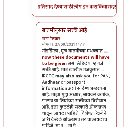
प्रतिसाद देण्यासाठी
लॉग इन करा
किंवा
सदस्य व्हा
बातमीनुसार सक्ती आहे
गामा पैलवान
सोमवार, 27/09/2021 14:17
In reply to
सक्ती कुठाय ?
by
गॉडजिला
गॉडझिला, मूळ बातमीच्या मथळ्यात
....
now these documents will have
to be given
असं लिहिलंय. म्हणजे
सक्ती आहे. मात्र खालील मजकुरात ....
IRCTC
may also ask
you for PAN,
Aadhaar or passport
information अशी संदिग्ध शब्दरचना
आहे. माझा मुद्दा अध्यार, आयकर क्रमांक,
पारपत्र या तिघांच्या सक्तीच्या विरोधात
आहे. इतर कुठलंही सरकारी ओळखपत्र
चालून जायला पाहिजे. विशेषत: रेलवेने
जारी केलेलं ओळखपत्र तर चालायलाच
पाहिजे. आ.न., -गा.पै.