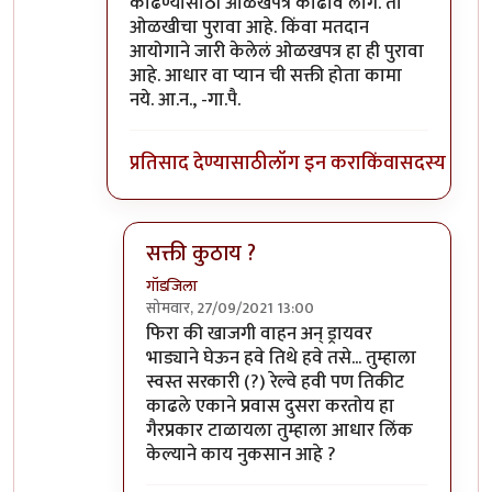
काढण्यासाठी ओळखपत्र काढावं लागे. तो
ओळखीचा पुरावा आहे. किंवा मतदान
आयोगाने जारी केलेलं ओळखपत्र हा ही पुरावा
आहे. आधार वा प्यान ची सक्ती होता कामा
नये. आ.न., -गा.पै.
प्रतिसाद देण्यासाठी
लॉग इन करा
किंवा
सदस्य व्हा
सक्ती कुठाय ?
गॉडजिला
सोमवार, 27/09/2021 13:00
In reply to
पुरावा वेगळा आणि आधारप्यानची सक्ती
फिरा की खाजगी वाहन अन् ड्रायवर
भाड्याने घेऊन हवे तिथे हवे तसे... तुम्हाला
स्वस्त सरकारी (?) रेल्वे हवी पण तिकीट
काढले एकाने प्रवास दुसरा करतोय हा
गैरप्रकार टाळायला तुम्हाला आधार लिंक
केल्याने काय नुकसान आहे ?