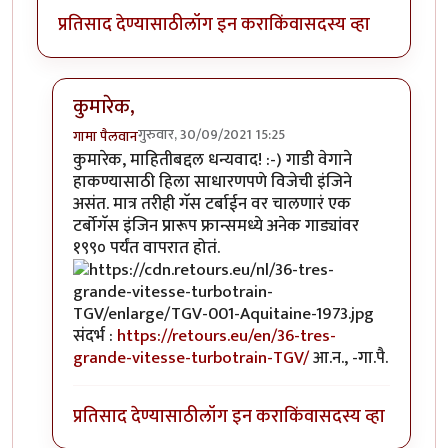
प्रतिसाद देण्यासाठी
लॉग इन करा
किंवा
सदस्य व्हा
कुमारेक,
गुरुवार, 30/09/2021 15:25
गामा पैलवान
In reply to
गतिमान व लोभस...
by
हेमंतकुमार
कुमारेक, माहितीबद्दल धन्यवाद! :-) गाडी वेगाने
हाकण्यासाठी हिला साधारणपणे विजेची इंजिने
असंत. मात्र तरीही गॅस टर्बाईन वर चालणारं एक
टर्बोगॅस इंजिन प्रारूप फ्रान्समध्ये अनेक गाड्यांवर
१९९० पर्यंत वापरात होतं.
संदर्भ :
https://retours.eu/en/36-tres-
grande-vitesse-turbotrain-TGV/
आ.न., -गा.पै.
प्रतिसाद देण्यासाठी
लॉग इन करा
किंवा
सदस्य व्हा