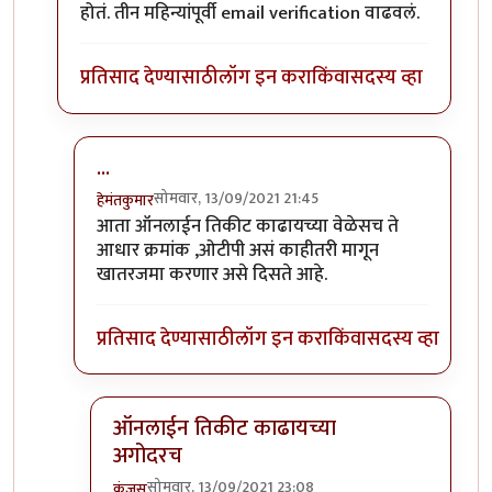
होतं. तीन महिन्यांपूर्वी email verification वाढवलं.
प्रतिसाद देण्यासाठी
लॉग इन करा
किंवा
सदस्य व्हा
...
सोमवार, 13/09/2021 21:45
हेमंतकुमार
In reply to
ते होतंच अगोदरपासून ना?
by
कंजूस
आता ऑनलाईन तिकीट काढायच्या वेळेसच ते
आधार क्रमांक ,ओटीपी असं काहीतरी मागून
खातरजमा करणार असे दिसते आहे.
प्रतिसाद देण्यासाठी
लॉग इन करा
किंवा
सदस्य व्हा
ऑनलाईन तिकीट काढायच्या
अगोदरच
सोमवार, 13/09/2021 23:08
कंजूस