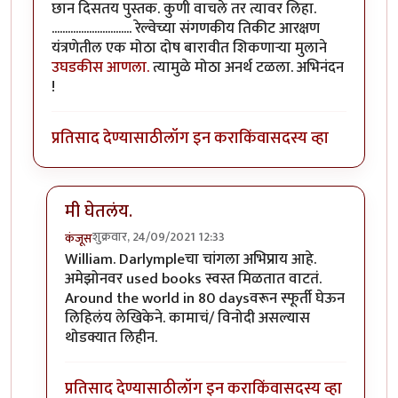
छान दिसतय पुस्तक. कुणी वाचले तर त्यावर लिहा.
.............................. रेल्वेच्या संगणकीय तिकीट आरक्षण
यंत्रणेतील एक मोठा दोष बारावीत शिकणाऱ्या मुलाने
उघडकीस आणला.
त्यामुळे मोठा अनर्थ टळला. अभिनंदन
!
प्रतिसाद देण्यासाठी
लॉग इन करा
किंवा
सदस्य व्हा
मी घेतलंय.
शुक्रवार, 24/09/2021 12:33
कंजूस
In reply to
वा
by
हेमंतकुमार
William. Darlympleचा चांगला अभिप्राय आहे.
अमेझोनवर used books स्वस्त मिळतात वाटतं.
Around the world in 80 daysवरून स्फूर्ती घेऊन
लिहिलंय लेखिकेने. कामाचं/ विनोदी असल्यास
थोडक्यात लिहीन.
प्रतिसाद देण्यासाठी
लॉग इन करा
किंवा
सदस्य व्हा