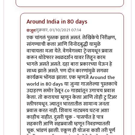
Around India in 80 days
शुक्रवार, 01/10/2021 07:14
कंजूस
In reply to
मी घेतलंय.
by
कंजूस
एक चांगलं पुस्तक झालं असतं. लेखिकेचे निरीक्षण,
सांगण्याची कला आणि विनोदबुद्धी यामुळे
वाचायला मजा येते. वेगवेगळ्या ट्रेन्समधून प्रवास
करून थोडेफार स्थळदर्शन यावर लिहून काम
भागले असते असते. दहा बारा प्रकारच्या घेऊन हे
साध्य झाले असते. पण दोन कारणांमुळे सगळा
कार्यक्रम भोंगळ झाला. एक म्हणजे Around the
world in 80 days या जुन्या गाजलेल्या पुस्तकाचे
उदाहरण समोर ठेवून ८० गाड्यांतून उगाचच प्रवास
केला. तो करायचा म्हणून केला आणि तोही टु टिअर
स्लीपरमधून. ज्यातून भारतातील सामान्य जनता
प्रवास करत नाही. शिवाय नाट्यमय घटना अशा
काहीच नाहीत. दुसरी चूक - पासपॉत हे पात्र
सहकारी आणि सहप्रवासी म्हणून निवडण्यातली
चूक. भांडणं झाली. एकूण ही योजना कशी तरी पूर्ण