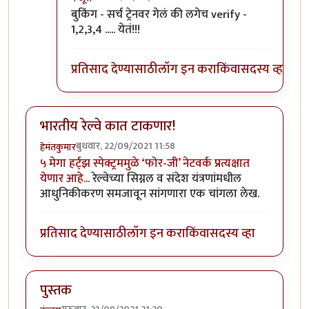
In reply to
...
by
हेमंतकुमार
बुकिंग - सर्च ट्रेनवर गेलं की लगेच verify -
1,2,3,4 ..... येतं!!!
प्रतिसाद देण्यासाठी
लॉग इन करा
किंवा
सदस्य व्हा
भारतीय रेल्वे कात टाकणार!
बुधवार, 22/09/2021 11:58
हेमंतकुमार
५ मेगा हर्ट्झ स्पेक्ट्रममुळे ‘फोर-जी’ नेटवर्क प्रत्यक्षात
येणार आहे...
रेल्वेच्या सिग्नल व संदेश यंत्रणांमधील
आधुनिकीकरण समजावून सांगणारा एक चांगला लेख.
प्रतिसाद देण्यासाठी
लॉग इन करा
किंवा
सदस्य व्हा
पुस्तक