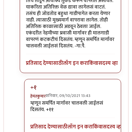
तिचे तोडून आवाक्य तुकडे करून वापरीत असावेत.
याकरिता अतिरिक्त वेळ द्यावा लागेलसं वाटतं.
तसंच ही जोडतोड बहुधा गाडीपागेत करता येणार
नाही. त्यासाठी मुख्यमार्ग वापरावा लागेल. तोही
अतिरिक्त काळासाठी अडवून ठेवला जाईल.
एकंदरीत नेहमीच्या प्रवासी मार्गावर ही मालगाडी
वापरणं कटकटीचं दिसतंय. म्हणून समर्पित मार्गावर
चालवली जाईलसं दिसतंय. -गा.पै.
प्रतिसाद देण्यासाठी
लॉग इन करा
किंवा
सदस्य व्हा
+१
शनिवार, 09/10/2021 13:43
हेमंतकुमार
In reply to
ठेवायची कुठे .... ?
by
गामा पैलवान
म्हणून समर्पित मार्गावर चालवली जाईलसं
दिसतंय. +११
प्रतिसाद देण्यासाठी
लॉग इन करा
किंवा
सदस्य व्हा