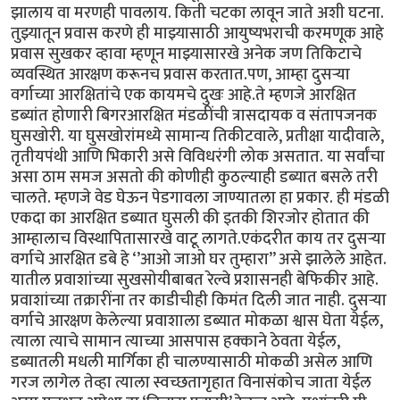
झालाय वा मरणही पावलाय. किती चटका लावून जाते अशी घटना.
तुझ्यातून प्रवास करणे ही माझ्यासाठी आयुष्यभराची करमणूक आहे
प्रवास सुखकर व्हावा म्हणून माझ्यासारखे अनेक जण तिकिटाचे
व्यवस्थित आरक्षण करूनच प्रवास करतात.पण, आम्हा दुसऱ्या
वर्गाच्या आरक्षितांचे एक कायमचे दुखः आहे.ते म्हणजे आरक्षित
डब्यांत होणारी बिगरआरक्षित मंडळींची त्रासदायक व संतापजनक
घुसखोरी. या घुसखोरांमध्ये सामान्य तिकीटवाले, प्रतीक्षा यादीवाले,
तृतीयपंथी आणि भिकारी असे विविधरंगी लोक असतात. या सर्वांचा
असा ठाम समज असतो की कोणीही कुठल्याही डब्यात बसले तरी
चालते. म्हणजे वेड घेऊन पेडगावला जाण्यातला हा प्रकार. ही मंडळी
एकदा का आरक्षित डब्यात घुसली की इतकी शिरजोर होतात की
आम्हालाच विस्थापितासारखे वाटू लागते.एकंदरीत काय तर दुसऱ्या
वर्गाचे आरक्षित डबे हे ‘’आओ जाओ घर तुम्हारा’’ असे झालेले आहेत.
यातील प्रवाशांच्या सुखसोयीबाबत रेल्वे प्रशासनही बेफिकीर आहे.
प्रवाशांच्या तक्रारींना तर काडीचीही किमंत दिली जात नाही. दुसऱ्या
वर्गाचे आरक्षण केलेल्या प्रवाशाला डब्यात मोकळा श्वास घेता येईल,
त्याला त्याचे सामान त्याच्या आसपास हक्काने ठेवता येईल,
डब्यातली मधली मार्गिका ही चालण्यासाठी मोकळी असेल आणि
गरज लागेल तेव्हा त्याला स्वच्छतागृहात विनासंकोच जाता येईल