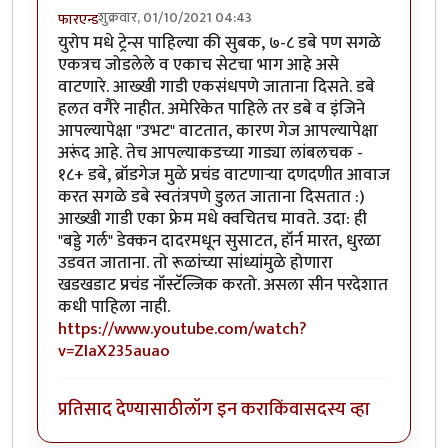
शुक्रवार, 01/10/2021 04:43
फारएन्ड
युरोप मधे ट्रेन्स पाहिल्या की सुबक, ७-८ डबे पण सगळे
एकत्रच जोडलेले व एकाच सेटचा भाग आहे असे
वाटणारे. आख्खी गाडी एकसंधपणे जाताना दिसते. डबे
हलत वगैरे नाहीत. अमेरिकेत पाहिले तर डबे व इंजिने
आपल्यापेक्षा "उभट" वाटतात, कारण गेज आपल्यापेक्षा
अरूंद आहे. तेच आपल्याकडच्या गाड्या लांबलचक -
१८+ डबे, ब्रॉडगेज मुळे प्रचंड वाटणार्‍या दणदणीत आवाज
करत सगळे डबे स्वतंत्रपणे डुलत जाताना दिसतात :)
आख्खी गाडी एका फ्रेम मधे क्वचितच मावते. उदा: ही
"बड्डे गर्ल" डेक्कन दादरमधून सुसाटत, हॉर्न मारत, धुरळा
उडवत जाताना. तो रूळांच्या सांध्यांमुळे होणारा
खडखडाट प्रचंड नॉस्टॅल्जिक करतो. असला सीन परदेशात
कधी पाहिला नाही.
https://www.youtube.com/watch?
v=ZIaX235auao
प्रतिसाद देण्यासाठी
लॉग इन करा
किंवा
सदस्य व्हा