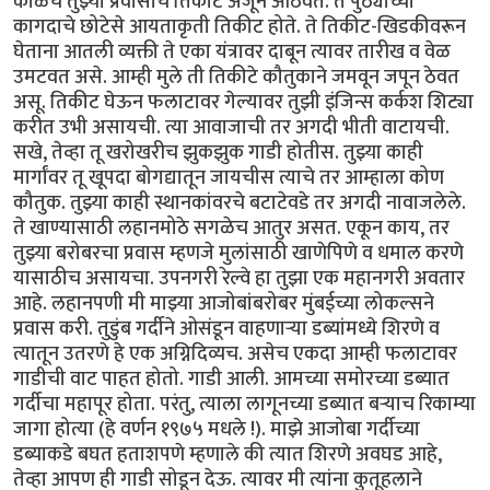
काळचे तुझ्या प्रवासाचे तिकीट अजून आठवते. ते पुठ्याच्या
कागदाचे छोटेसे आयताकृती तिकीट होते. ते तिकीट-खिडकीवरून
घेताना आतली व्यक्ती ते एका यंत्रावर दाबून त्यावर तारीख व वेळ
उमटवत असे. आम्ही मुले ती तिकीटे कौतुकाने जमवून जपून ठेवत
असू. तिकीट घेऊन फलाटावर गेल्यावर तुझी इंजिन्स कर्कश शिट्या
करीत उभी असायची. त्या आवाजाची तर अगदी भीती वाटायची.
सखे, तेव्हा तू खरोखरीच झुकझुक गाडी होतीस. तुझ्या काही
मार्गांवर तू खूपदा बोगद्यातून जायचीस त्याचे तर आम्हाला कोण
कौतुक. तुझ्या काही स्थानकांवरचे बटाटेवडे तर अगदी नावाजलेले.
ते खाण्यासाठी लहानमोठे सगळेच आतुर असत. एकून काय, तर
तुझ्या बरोबरचा प्रवास म्हणजे मुलांसाठी खाणेपिणे व धमाल करणे
यासाठीच असायचा. उपनगरी रेल्वे हा तुझा एक महानगरी अवतार
आहे. लहानपणी मी माझ्या आजोबांबरोबर मुंबईच्या लोकल्सने
प्रवास करी. तुडुंब गर्दीने ओसंडून वाहणाऱ्या डब्यांमध्ये शिरणे व
त्यातून उतरणे हे एक अग्निदिव्यच. असेच एकदा आम्ही फलाटावर
गाडीची वाट पाहत होतो. गाडी आली. आमच्या समोरच्या डब्यात
गर्दीचा महापूर होता. परंतु, त्याला लागूनच्या डब्यात बऱ्याच रिकाम्या
जागा होत्या (हे वर्णन १९७५ मधले !). माझे आजोबा गर्दीच्या
डब्याकडे बघत हताशपणे म्हणाले की त्यात शिरणे अवघड आहे,
तेव्हा आपण ही गाडी सोडून देऊ. त्यावर मी त्यांना कुतूहलाने