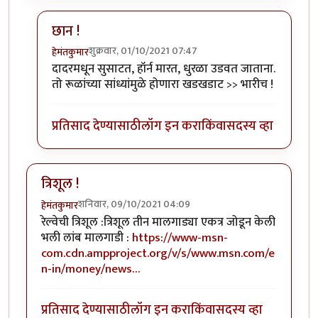
छान !
शुक्रवार, 01/10/2021 07:47
हेमंतकुमार
In reply to
त्यांच्या व आपल्या गाड्या
by
फारएन्ड
दादरमधून सुसाटत, हॉर्न मारत, धुरळा उडवत जाताना.
तो रूळांच्या सांध्यांमुळे होणारा खडखडाट >> भारीच !
प्रतिसाद देण्यासाठी
लॉग इन करा
किंवा
सदस्य व्हा
त्रिशूल !
शनिवार, 09/10/2021 04:09
हेमंतकुमार
रेल्वेची त्रिशूल :त्रिशूल तीन मालगाड्या एकत्र जोडून केली
भली लांब मालगाडी :
https://www-msn-
com.cdn.ampproject.org/v/s/www.msn.com/e
n-in/money/news…
प्रतिसाद देण्यासाठी
लॉग इन करा
किंवा
सदस्य व्हा