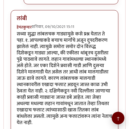
लांबी
शनिवार, 09/10/2021 15:11
हेमंतकुमार
सध्या सुद्धा लांबलचक गाड्यामुळे कसे प्रश्न येतात ते
पहा. १. आपल्याकडे बऱ्याच मार्गांचे अजून दुपदरीकरण
झालेलं नाही. त्यामुळे समोरा समोर दोन विरुद्ध
दिशेकडून गाड्या आल्या, की एकीला थांबूनच दुसरीला
पुढे पाठवावे लागते. लहान गावांमधल्या स्थानकांमध्ये
असे होते. जर एका दिशेने प्रवासी गाडी आणि दुसर्‍या
दिशेने मालगाडी येत असेल तर आधी लांब मालगाडीला
जाऊ द्यावे लागते. कारण लांबलचक मालगाडी
स्थानकावरील एखादा फलाट अडवून जास्त काळ उभी
ठेवता येत नाही. २. दक्षिणेकडून नवी दिल्लीला जाणाऱ्या
काही प्रवासी गाड्याना जास्त डबे आहेत. त्या जेव्हा
अधल्या मधल्या लहान गावांमधून जातात तेव्हा तिथला
एखादाच फलाट त्यांच्यासाठी खास तितका लांब
बांधलेला असतो. त्यामुळे अन्य फलाटांवरून त्यांना नेताच
↑
येत नाही.