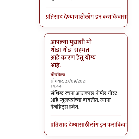
प्रतिसाद देण्यासाठी
लॉग इन करा
किंवा
सदस्य व्
आपल्या मुद्याशी मी
थोडा थोडा सहमत
आहे कारण हेतु योग्य
आहे.
गॉडजिला
सोमवार, 27/09/2021
14:44
In reply to
बातमीनुसार सक्ती आहे
by
गामा प
संधिग्द रचना आजकाल नॉर्मल गोश्ट
आहे न्युजपत्रांच्या बाबतीत. त्याना
पेजहिट्स हवेत.
प्रतिसाद देण्यासाठी
लॉग इन करा
किंवा
सदस्य