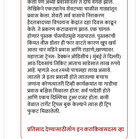
केली पण अर्ध्या प्रवासानंतर ते दोघे वेगळे झाले.
लेखिकेने एकट्यानेच शेवटच्या चाळीस गाड्यांतून
प्रवास केला. शेवटी सर्व त्रासाचे निराकरण
हैदराबादच्या विपश्यना केंद्रात दहा दिवस काढून
केले. ते प्रकरण कंटाळवाणं झालं. एक चांगलं
होणारं पुस्तक पॉसपॉतमुळे गळपाटलं. पुस्तकाची
किंमत वीस डॉलर ही फार वाटते कारण खूप खर्च
आला चार महिने प्रवास आणि राहाणे,खाण्यावर.
महाराजा ट्रेनस- डेक्कन ओडिसीचं ( मुंबई ते दिल्ली)
आठ दिवसांचं तिकिट आताच साडेसात लाख रुपये
आहे. म्हणजे २०१२मध्ये पाचसहा लाख असावे.
त्यातले जे इतर प्रवासी होते त्यातल्या बऱ्याच
जणांना कोणत्यातरी टिव्ही कार्यक्रमांत या गाडीचा
प्रवास बक्षिस मिळाला होता. सर्व परदेशी होते
आणि एकच दिल्लिचा टुअर एजंट होता. कमी
वेळात टार्गेट ट्रिपस बुक केल्याने त्यास ही ट्रिप
फुकट मिळालेली.
प्रतिसाद देण्यासाठी
लॉग इन करा
किंवा
सदस्य व्हा