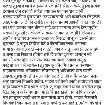
अशा मूलभूत अपेक्षा हा ‘बिचारा प्रवासी’ ठेऊन आहे. मध्यंतरी मी
एकदा तुझ्या डब्याचे बाहेरून बारकाईने निरीक्षण केले. तुझ्या प्रत्येक
डब्याला दोन दरवाजे आहेत. त्यातील एकावर ‘प्रवाशांनी
चढण्यासाठी’ व दुसऱ्यावर ‘उतरण्यासाठी’ असे व्यवस्थित लिहेलेले
आहे. मनात आले की खरोखरच जर याप्रमाणे आपली जनता वागली
तर ! पण वास्तव मात्र भीषण आहे.उतरणाऱ्याना उतरू देण्यापूर्वीच
चढणारे घुसखोर नकोनकोसे करून टाकतात. काही निर्लज्ज तर
आधीच रुळांवर उतरून फलाटाच्या विरुद्ध बाजूच्या दाराने आत
घुसतात. हे पाहून तिडीक येते व शिस्तीबाबतच्या आपल्या
मागासपणाची अगदी लाज वाटते. एका दारातून प्रवासी उतरताहेत
व जसा डबा रिकामा होतोय तसे शिस्तीत दुसऱ्या दारातून नवे
प्रवासी चढताहेत असे ‘रम्य’ दृश्य बघायला एखाद्या सम्रुद्ध
परदेशातच जावे लागेल ! तुझ्यामधून नियमित प्रवास करणाऱ्या
माझ्यासारख्या अनेकांच्या जीवनाचा तू अविभाज्य भाग झाली
आहेस. तुझ्या संगतीत मला जीवनातले आनंद व चैतन्यदायी प्रसंग
अनुभवायला मिळाले आहेत. माझ्या बरोबरचे काही सहप्रवासी आता
माझे जिवलग मित्र झाले आहेत. तू जेव्हा वेगाने धावत असतेस तेव्हा
खिडकीतून बाहेर बघताना माझे विचारचक्रही वेगाने फिरत राहते.
मग त्यातूनच काही भन्नाट कल्पनांचा जन्म होतो. माझ्या लेखनाचे
कित्येक विषय मला अशा प्रवासांमध्ये सुचले आहेत. अनेक विषयांचे