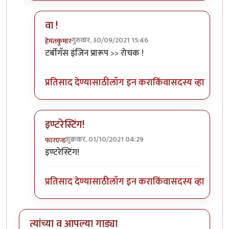
वा !
गुरुवार, 30/09/2021 15:46
हेमंतकुमार
In reply to
कुमारेक,
by
गामा पैलवान
टर्बोगॅस इंजिन प्रारूप >> रोचक !
प्रतिसाद देण्यासाठी
लॉग इन करा
किंवा
सदस्य व्हा
इण्टरेस्टिंग!
शुक्रवार, 01/10/2021 04:29
फारएन्ड
In reply to
कुमारेक,
by
गामा पैलवान
इण्टरेस्टिंग!
प्रतिसाद देण्यासाठी
लॉग इन करा
किंवा
सदस्य व्हा
त्यांच्या व आपल्या गाड्या