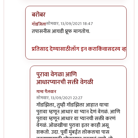
बरोबर
सोमवार, 13/09/2021 18:47
गॉडजिला
In reply to
बहुतेक
by
हेमंतकुमार
तपासनीस आयडी प्रूफ मागतोच.
प्रतिसाद देण्यासाठी
लॉग इन करा
किंवा
सदस्य व्हा
पुरावा वेगळा आणि
आधारप्यानची सक्ती वेगळी
गामा पैलवान
सोमवार, 13/09/2021 22:27
In reply to
बरोबर
by
गॉडजिला
गॉडझिला, तुम्ही गॉडझिला आहात याचा
पुरावा म्हणून आधार वा प्यान देणं वेगळं. आणि
पुरावा म्हणून आधार वा प्यानची सक्ती करणं
वेगळं. ओळखीचा पुरावा इतर काही असू
शकतो. उदा. पूर्वी मुंबईत लोकलचा पास