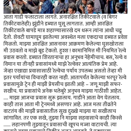
आता गाडी फलाटाला लागते. अनारक्षित तिकीटवाले (व बिगर
तिकीटवालेही) झुंडीने डब्यात घुसू लागतात. आम्ही आरक्षित
तिकीटवाले बापडे मात्र शहाण्यासारखे दम धरून त्यांना आधी चढू
देतो. शेवटी घामाघूम झालेल्या अवस्थेत मला एकदाचा डब्यात प्रवेश
मिळतो. माझ्या आरक्षित आसनावर आक्रमण केलेल्या घुसखोराला
मी उठवतो व माझे बूड टेकतो. हुश्श ! कामानिमित्त मी नियमित रेल्वे
प्रवास करतो. डब्यात शिरतानाचा हा अनुभव नेहेमीचाच. बस, रेल्वे व
विमान या तीनही प्रवासांमध्ये माझे रेल्वेवर आत्यंतिक प्रेम आहे.
जेव्हा एखाद्या प्रवासासाठी रेल्वेचा पर्याय उपलब्ध असतो तेव्हा मी
इतर पर्यायांचा विचारही करत नाही. आतापर्यंत केलेल्या भरपूर रेल्वे
प्रवासामुळे ट्रेन ही माझी प्रेयसीच झाली आहे – जणू माझी सफर-
सखीच. या प्रवासांचे अनेक भलेबुरे अनुभव माझ्या गाठीशी आहेत.
.... माझा आजचा प्रवास सुरू झालाय. गाडीने आता वेग घेतलाय.
काही तास आता मी ट्रेनमध्ये असणार आहे. आज मला तीव्रतेने
वाटतंय की माझी प्रवासातील सुख दुख्खे माझ्या या सखीलाच
सांगावित. तर एक सखे, तुझ्या नि माझ्या सहवासाचे काही किस्से
...... लहानपणी तुझ्यातून प्रवासाची खूपच मज्जा वाटायची. त्या