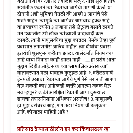
गर्दी आणि बिगरआरक्षितवालेही भरपूर. गाडी सुरु होताच
अशांतील एकाने त्या रिकाम्या जागेची मागणी केली. या
दोघांनी अशी भूमिका घेतली की आम्ही ३ जागांचे पैसे
भरले आहेत. त्यामुळे त्या जागेवर आमचाच हक्क आहे.
या डब्याच्या रचनेत ३ जणाना तसे खेटूनच बसावे लागते.
मग डब्यातील उभे लोक त्यांच्याशी वादावादी करू
लागले. त्यांनी माणुसकीचा मुद्दा काढला. नेमके तेव्हा पूर्ण
प्रवासात तपासनीस आलेच नाहीत. त्या दोघांचा प्रवास
इतरांशी धुसफूस करीतच झाला. यासंदर्भात नियम काय
आहे याचा निवाडा काही झाला नाही. ........ हा प्रसंग आता
मुद्दाम लिहीत आहे. सध्याच्या
‘सामाजिक अंतराच्या
’
वातावरणात मला याबद्दल कुतूहल आहे. १. वरीलप्रमाणे
ट्रेनमध्ये एखाद्या रिकाम्या जागेचे पूर्ण पैसे भरून ती आपण
घेऊ शकतो का? अनोळखी व्यक्ती आपल्या जवळ येऊ
नये म्हणून? २. की आरक्षित रिकामी जागा दुसऱ्याला
द्यायचा तपासनिसांना अधिकार असतोच? ३. माणुसकी
हा मुद्दा बरोबरच आहे, पण मला नियमाची उत्सुकता
आहे. कोणाला माहिती आहे ?
प्रतिसाद देण्यासाठी
लॉग इन करा
किंवा
सदस्य व्हा