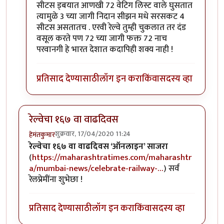
सीटस ड्बयात आणखी 72 वेटिग लिस्ट वाले घुसतात
त्यामुळे 3 च्या जागी निदान सीझन मधे सरसकट 4
सीटस असतातच . एरवी रेल्वे तुम्ही चुकलात तर दंड
वसूल करते पण 72 च्या जागी फक्त 72 नाच
परवानगी हे भारत देशात कदापिही शक्य नाही !
प्रतिसाद देण्यासाठी
लॉग इन करा
किंवा
सदस्य व्हा
रेल्वेचा १६७ वा वाढदिवस
शुक्रवार, 17/04/2020 11:24
हेमंतकुमार
रेल्वेचा १६७ वा वाढदिवस ‘ऑनलाइन’ साजरा
(
https://maharashtratimes.com/maharashtr
a/mumbai-news/celebrate-railway-…
) सर्व
रेलप्रेमींना शुभेछा !
प्रतिसाद देण्यासाठी
लॉग इन करा
किंवा
सदस्य व्हा