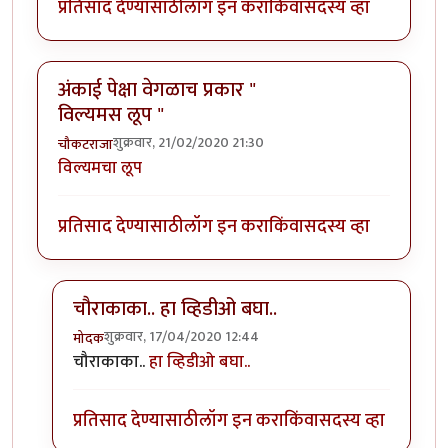
प्रतिसाद देण्यासाठी
लॉग इन करा
किंवा
सदस्य व्हा
अंकाई पेक्षा वेगळाच प्रकार "
विल्यमस लूप "
शुक्रवार, 21/02/2020 21:30
चौकटराजा
विल्यमचा लूप
प्रतिसाद देण्यासाठी
लॉग इन करा
किंवा
सदस्य व्हा
चौराकाका.. हा व्हिडीओ बघा..
शुक्रवार, 17/04/2020 12:44
मोदक
In reply to
अंकाई पेक्षा वेगळाच प्रकार " विल्यमस लूप "
by
च
चौराकाका..
हा व्हिडीओ बघा..
प्रतिसाद देण्यासाठी
लॉग इन करा
किंवा
सदस्य व्हा