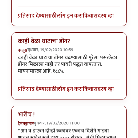
प्रतिसाद देण्यासाठी
लॉग इन करा
किंवा
सदस्य व्हा
काही वेळा घाटाचा डोंगर
बुधवार, 19/02/2020 10:59
कंजूस
काही वेळा घाटाचा डोंगर चढण्यासाठी पुरेसा पसरलेला
डोंगर मिळाला नाही तर पायरी पद्धत वापरतात.
मायनामारला आहे. १८८५.
प्रतिसाद देण्यासाठी
लॉग इन करा
किंवा
सदस्य व्हा
भारीच !
बुधवार, 19/02/2020 11:00
हेमंतकुमार
* अप व डाऊन दोन्ही रूळावर एकाच दिशेने गाड्या
धावत आहेत असे दृश्य >>>> रोचक . संधी मिळाल्यास