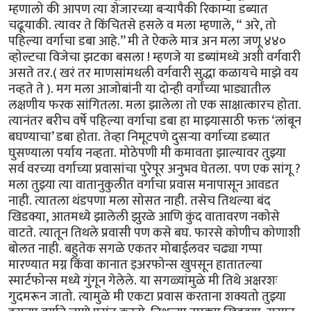
म्हणालो की आपण त्या शेजारच्या बऱ्यापैकी रिकाम्या डब्यात
चढूयाकी. त्यावर ते किंचितसे हसले व मला म्हणाले, “ अरे, तो
पहिल्या वर्गाचा डबा आहे.’’ मी ते ऐकले मात्र अन मला जणू ४४०
व्होल्टचा विजेचा झटका बसला ! म्हणजे या डब्यांमध्ये अशी वर्गवारी
असते तर.( खरं तर माणसांमधली वर्गवारी सुद्धा कळायचे माझे वय
नव्हते ते ). मग मला आजोबांनी या दोन्ही वर्गांच्या भाड्यातील
लक्षणीय फरक सांगितला. मला झालेला तो एक साक्षात्कारच होता.
त्यानंतर बरीच वर्षे पहिल्या वर्गाचा डबा हा माझ्यासाठी फक्त ‘लांबून
बघण्याचा’ डबा होता. तेव्हा निमूटपणे दुसऱ्या वर्गाच्या डब्यात
घुसण्याला पर्याय नव्हता. मोठेपणी मी कमावता झाल्यावर तुझ्या
सर्व वरच्या वर्गाच्या प्रवासांचा पुरेपूर अनुभव घेतला. पण एक सांगू ?
मला तुझ्या त्या वातानुकुलीत वर्गाचा प्रवास मनापासून आवडत
नाही. त्यातला थंडपणा मला सोसत नाही. तसेच तिथल्या बंद
खिडक्या, आतमध्ये झालेली झुरळे आणि कुंद वातावरण नकोसे
वाटते. त्यातून तिथले प्रवासी पण कसे बघ. फारसे कोणीच कोणाशी
बोलत नाही. बहुतेक सगळे एकतर मोबाईलवर चढ्या गप्पा
मारण्यात मग्न किंवा कानात इअरफोन्स खुपसून हातातल्या
स्मार्टफोन्स मध्ये गुंगून गेलेले. या सगळ्यांमुळे मी तिथे अक्षरशः
गुदमरून जातो. त्यामुळे मी एकटा प्रवास करताना शक्यतो तुझ्या