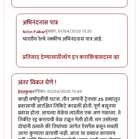
अभिनंदनास पात्र
बुधवार, 01/04/2020 15:20
Nitin Palkar
In reply to
हार्दिक अभिनंदन !
by
हेमंतकुमार
भारतीय रेल्वे नक्कीच अभिनंदनास पात्र आहे.
प्रतिसाद देण्यासाठी
लॉग इन करा
किंवा
सदस्य व्हा
अंतर विकत घेणे !
रविवार, 05/04/2020 15:40
हेमंतकुमार
काही वर्षांपूर्वीची घटना. तीन जणांनी ट्रेनच्या
2S
डब्यातून
प्रवासाची आरक्षित तिकिटे काढली होती. पूर्ण बसूनचा
प्रवास होता. आयत्या वेळेस त्यांतील एक जण गळाला. ते
तिकीट रद्द करायची वेळ टळून गेली होती. मग उरलेल्या
दोघांनी ठरवले की तिघांच्या जागेत ऐसपैस बसून मधली
जागा कुणाला द्यायची नाही. आता या डब्यात कायमच