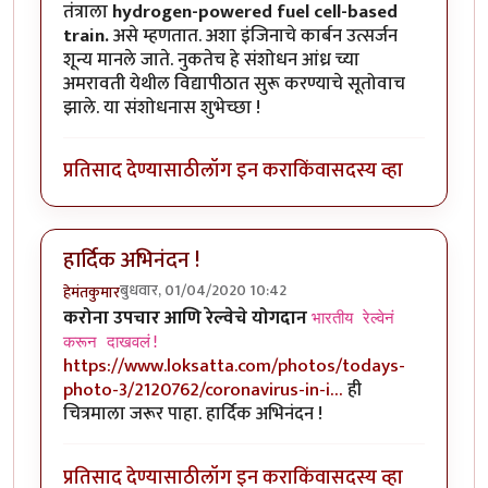
तंत्राला
hydrogen-powered fuel cell-based
train.
असे म्हणतात. अशा इंजिनाचे कार्बन उत्सर्जन
शून्य मानले जाते. नुकतेच हे संशोधन आंध्र च्या
अमरावती येथील विद्यापीठात सुरू करण्याचे सूतोवाच
झाले. या संशोधनास शुभेच्छा !
प्रतिसाद देण्यासाठी
लॉग इन करा
किंवा
सदस्य व्हा
हार्दिक अभिनंदन !
बुधवार, 01/04/2020 10:42
हेमंतकुमार
करोना उपचार आणि रेल्वेचे योगदान
भारतीय रेल्वेनं
करून दाखवलं!
https://www.loksatta.com/photos/todays-
photo-3/2120762/coronavirus-in-i…
ही
चित्रमाला जरूर पाहा. हार्दिक अभिनंदन !
प्रतिसाद देण्यासाठी
लॉग इन करा
किंवा
सदस्य व्हा