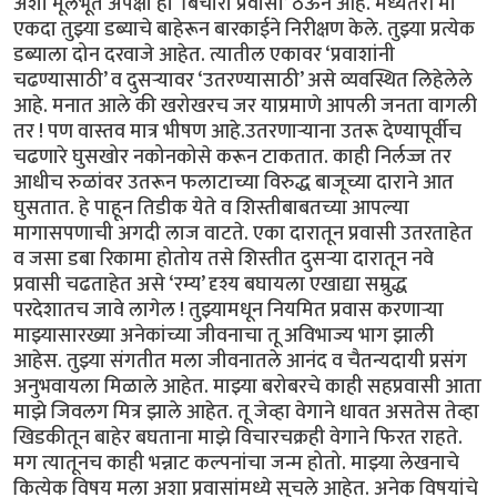
अशा मूलभूत अपेक्षा हा ‘बिचारा प्रवासी’ ठेऊन आहे. मध्यंतरी मी
एकदा तुझ्या डब्याचे बाहेरून बारकाईने निरीक्षण केले. तुझ्या प्रत्येक
डब्याला दोन दरवाजे आहेत. त्यातील एकावर ‘प्रवाशांनी
चढण्यासाठी’ व दुसऱ्यावर ‘उतरण्यासाठी’ असे व्यवस्थित लिहेलेले
आहे. मनात आले की खरोखरच जर याप्रमाणे आपली जनता वागली
तर ! पण वास्तव मात्र भीषण आहे.उतरणाऱ्याना उतरू देण्यापूर्वीच
चढणारे घुसखोर नकोनकोसे करून टाकतात. काही निर्लज्ज तर
आधीच रुळांवर उतरून फलाटाच्या विरुद्ध बाजूच्या दाराने आत
घुसतात. हे पाहून तिडीक येते व शिस्तीबाबतच्या आपल्या
मागासपणाची अगदी लाज वाटते. एका दारातून प्रवासी उतरताहेत
व जसा डबा रिकामा होतोय तसे शिस्तीत दुसऱ्या दारातून नवे
प्रवासी चढताहेत असे ‘रम्य’ दृश्य बघायला एखाद्या सम्रुद्ध
परदेशातच जावे लागेल ! तुझ्यामधून नियमित प्रवास करणाऱ्या
माझ्यासारख्या अनेकांच्या जीवनाचा तू अविभाज्य भाग झाली
आहेस. तुझ्या संगतीत मला जीवनातले आनंद व चैतन्यदायी प्रसंग
अनुभवायला मिळाले आहेत. माझ्या बरोबरचे काही सहप्रवासी आता
माझे जिवलग मित्र झाले आहेत. तू जेव्हा वेगाने धावत असतेस तेव्हा
खिडकीतून बाहेर बघताना माझे विचारचक्रही वेगाने फिरत राहते.
मग त्यातूनच काही भन्नाट कल्पनांचा जन्म होतो. माझ्या लेखनाचे
कित्येक विषय मला अशा प्रवासांमध्ये सुचले आहेत. अनेक विषयांचे