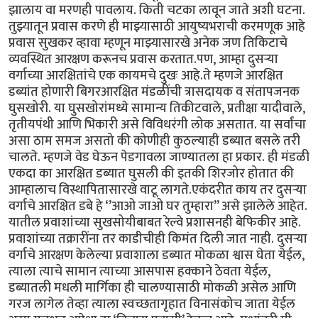
झालाय वा मरणही पावलाय. किती चटका लावून जाते अशी घटना.
तुझ्यातून प्रवास करणे ही माझ्यासाठी आयुष्यभराची करमणूक आहे
प्रवास सुखकर व्हावा म्हणून माझ्यासारखे अनेक जण तिकिटाचे
व्यवस्थित आरक्षण करूनच प्रवास करतात.पण, आम्हा दुसऱ्या
वर्गाच्या आरक्षितांचे एक कायमचे दुखः आहे.ते म्हणजे आरक्षित
डब्यांत होणारी बिगरआरक्षित मंडळींची त्रासदायक व संतापजनक
घुसखोरी. या घुसखोरांमध्ये सामान्य तिकीटवाले, प्रतीक्षा यादीवाले,
तृतीयपंथी आणि भिकारी असे विविधरंगी लोक असतात. या सर्वांचा
असा ठाम समज असतो की कोणीही कुठल्याही डब्यात बसले तरी
चालते. म्हणजे वेड घेऊन पेडगावला जाण्यातला हा प्रकार. ही मंडळी
एकदा का आरक्षित डब्यात घुसली की इतकी शिरजोर होतात की
आम्हालाच विस्थापितासारखे वाटू लागते.एकंदरीत काय तर दुसऱ्या
वर्गाचे आरक्षित डबे हे ‘’आओ जाओ घर तुम्हारा’’ असे झालेले आहेत.
यातील प्रवाशांच्या सुखसोयीबाबत रेल्वे प्रशासनही बेफिकीर आहे.
प्रवाशांच्या तक्रारींना तर काडीचीही किमंत दिली जात नाही. दुसऱ्या
वर्गाचे आरक्षण केलेल्या प्रवाशाला डब्यात मोकळा श्वास घेता येईल,
त्याला त्याचे सामान त्याच्या आसपास हक्काने ठेवता येईल,
डब्यातली मधली मार्गिका ही चालण्यासाठी मोकळी असेल आणि
गरज लागेल तेव्हा त्याला स्वच्छतागृहात विनासंकोच जाता येईल