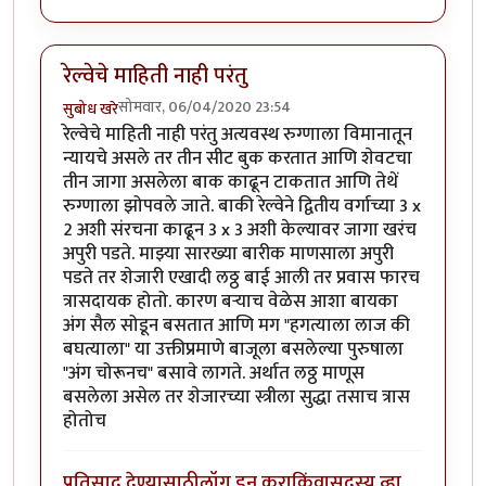
रेल्वेचे माहिती नाही परंतु
सोमवार, 06/04/2020 23:54
सुबोध खरे
रेल्वेचे माहिती नाही परंतु अत्यवस्थ रुग्णाला विमानातून
न्यायचे असले तर तीन सीट बुक करतात आणि शेवटचा
तीन जागा असलेला बाक काढून टाकतात आणि तेथें
रुग्णाला झोपवले जाते. बाकी रेल्वेने द्वितीय वर्गाच्या 3 x
2 अशी संरचना काढून 3 x 3 अशी केल्यावर जागा खरंच
अपुरी पडते. माझ्या सारख्या बारीक माणसाला अपुरी
पडते तर शेजारी एखादी लठ्ठ बाई आली तर प्रवास फारच
त्रासदायक होतो. कारण बऱ्याच वेळेस आशा बायका
अंग सैल सोडून बसतात आणि मग "हगत्याला लाज की
बघत्याला" या उक्तीप्रमाणे बाजूला बसलेल्या पुरुषाला
"अंग चोरूनच" बसावे लागते. अर्थात लठ्ठ माणूस
बसलेला असेल तर शेजारच्या स्त्रीला सुद्धा तसाच त्रास
होतोच
प्रतिसाद देण्यासाठी
लॉग इन करा
किंवा
सदस्य व्हा