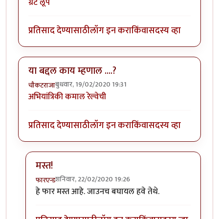
ग्रेट लूप
प्रतिसाद देण्यासाठी
लॉग इन करा
किंवा
सदस्य व्हा
या बद्दल काय म्हणाल ....?
बुधवार, 19/02/2020 19:31
चौकटराजा
अभियांत्रिकी कमाल रेल्वेची
प्रतिसाद देण्यासाठी
लॉग इन करा
किंवा
सदस्य व्हा
मस्त!
शनिवार, 22/02/2020 19:26
फारएन्ड
In reply to
या बद्दल काय म्हणाल ....?
by
चौकटराजा
हे फार मस्त आहे. जाउनच बघायल हवे तेथे.