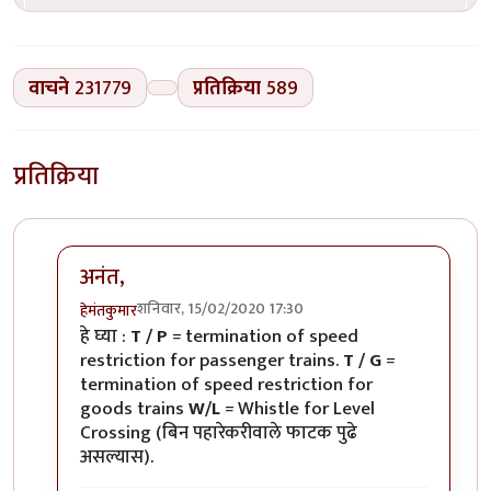
वाचने
231779
प्रतिक्रिया
589
प्रतिक्रिया
अनंत,
शनिवार, 15/02/2020 17:30
हेमंतकुमार
In reply to
रेल्वे रुळांच्या
by
अनन्त्_यात्री
हे घ्या :
T / P
= termination of speed
restriction for passenger trains.
T / G
=
termination of speed restriction for
goods trains
W/L
= Whistle for Level
Crossing (बिन पहारेकरीवाले फाटक पुढे
असल्यास).