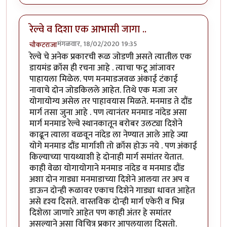
रेल्वे व दिशा एक आभासी जागा ..
मंगळवार, 18/02/2020 19:35
चौकटराजा
रेल्वे चे अनेक प्रकारची रूळ जोडणी असते त्यातील एक
डायमंड क्रॉस ही रचना आहे . त्याचा फटू आंजावर
पाहायला मिळेल. पण मनमाडजवळ अंकाई टंकाई
नावाचे दोन जोडकिलले आहेत. तिथे एक मजा जर
योगायोग्य असेल तर पाहावयास मिळते. मनमाड ते दौंड
मार्ग तसा जुना आहे . पण त्यानंतर मनमाड नांदेड असा
मार्ग मनमाड रेल्वे स्थानकातून बरोबर उलट्या दिशेने
काढून त्याला वळवून नांदेड ला नेण्यात आले आहे ज्या
योगे मनमाड दौंड मार्गाशी तो क्रॉस होऊ नये . पण अंकाई
किल्याच्या पायथ्याशी हे दोनाही मार्ग समांतर येतात.
काही वेळा योगायोगाने मनमाड नांदेड व मनमाड दौंड
अशा दोन गाड्या मनमाडाच्या दिशेने आलया तर अप व
डाऊन दोन्ही रूळावर एकाच दिशेने गाड्या धावत आहेत
असे दृश्य दिसते. वास्तविक दोन्ही मार्ग एकेरी व भिन्न
दिशेला जाणारे आहेत पण काही अंतर हे समांतर
असल्याने असा विचित्र प्रकार आपलयाला दिसतो.