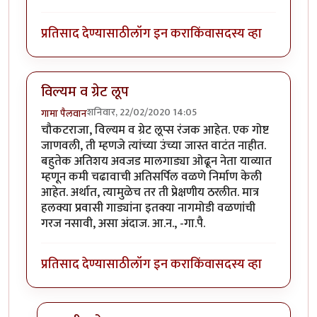
प्रतिसाद देण्यासाठी
लॉग इन करा
किंवा
सदस्य व्हा
विल्यम व ग्रेट लूप
शनिवार, 22/02/2020 14:05
गामा पैलवान
चौकटराजा, विल्यम व ग्रेट लूप्स रंजक आहेत. एक गोष्ट
जाणवली, ती म्हणजे त्यांच्या उंच्या जास्त वाटंत नाहीत.
बहुतेक अतिशय अवजड मालगाड्या ओढून नेता याव्यात
म्हणून कमी चढावाची अतिसर्पिल वळणे निर्माण केली
आहेत. अर्थात, त्यामुळेच तर ती प्रेक्षणीय ठरलीत. मात्र
हलक्या प्रवासी गाड्यांना इतक्या नागमोडी वळणांची
गरज नसावी, असा अंदाज. आ.न., -गा.पै.
प्रतिसाद देण्यासाठी
लॉग इन करा
किंवा
सदस्य व्हा