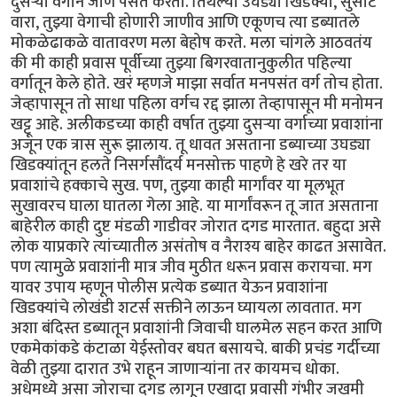
दुसऱ्या वर्गाने जाणे पसंत करतो. तिथल्या उघड्या खिडक्या, सुसाट
वारा, तुझ्या वेगाची होणारी जाणीव आणि एकूणच त्या डब्यातले
मोकळेढाकळे वातावरण मला बेहोष करते. मला चांगले आठवतंय
की मी काही प्रवास पूर्वीच्या तुझ्या बिगरवातानुकुलीत पहिल्या
वर्गातून केले होते. खरं म्हणजे माझा सर्वात मनपसंत वर्ग तोच होता.
जेव्हापासून तो साधा पहिला वर्गच रद्द झाला तेव्हापासून मी मनोमन
खट्टू आहे. अलीकडच्या काही वर्षात तुझ्या दुसऱ्या वर्गाच्या प्रवाशांना
अजून एक त्रास सुरू झालाय. तू धावत असताना डब्याच्या उघड्या
खिडक्यांतून हलते निसर्गसौंदर्य मनसोक्त पाहणे हे खरे तर या
प्रवाशांचे हक्काचे सुख. पण, तुझ्या काही मार्गांवर या मूलभूत
सुखावरच घाला घातला गेला आहे. या मार्गांवरून तू जात असताना
बाहेरील काही दुष्ट मंडळी गाडीवर जोरात दगड मारतात. बहुदा असे
लोक याप्रकारे त्यांच्यातील असंतोष व नैराश्य बाहेर काढत असावेत.
पण त्यामुळे प्रवाशांनी मात्र जीव मुठीत धरून प्रवास करायचा. मग
यावर उपाय म्हणून पोलीस प्रत्येक डब्यात येऊन प्रवाशांना
खिडक्यांचे लोखंडी शटर्स सक्तीने लाऊन घ्यायला लावतात. मग
अशा बंदिस्त डब्यातून प्रवाशांनी जिवाची घालमेल सहन करत आणि
एकमेकांकडे कंटाळा येईस्तोवर बघत बसायचे. बाकी प्रचंड गर्दीच्या
वेळी तुझ्या दारात उभे राहून जाणाऱ्यांना तर कायमच धोका.
अधेमध्ये असा जोराचा दगड लागून एखादा प्रवासी गंभीर जखमी