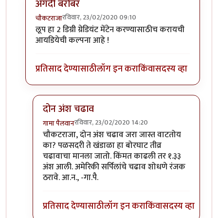
अगदी बरोबर
रविवार, 23/02/2020 09:10
चौकटराजा
In reply to
विल्यम व ग्रेट लूप
by
गामा पैलवान
लूप हा 2 डिग्री ग्रेडियंट मेंटेन करण्यासाठीच करायची
आयडियेची कल्पना आहे !
प्रतिसाद देण्यासाठी
लॉग इन करा
किंवा
सदस्य व्हा
दोन अंश चढाव
रविवार, 23/02/2020 14:20
गामा पैलवान
In reply to
अगदी बरोबर
by
चौकटराजा
चौकटराजा, दोन अंश चढाव जरा जास्त वाटतोय
का? पळसदरी ते खंडाळा हा बोरघाट तीव्र
चढावाचा मानला जातो. किंमत काढली तर १.३३
अंश आली. अमेरिकी सर्पिलांचे चढाव शोधणे रंजक
ठरावे. आ.न., -गा.पै.
प्रतिसाद देण्यासाठी
लॉग इन करा
किंवा
सदस्य व्हा