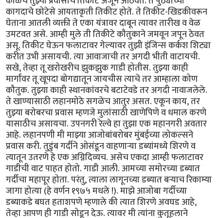
काळचे तुझ्या प्रवासाचे तिकीट अजून आठवते. ते पुठ्याच्या
कागदाचे छोटेसे आयताकृती तिकीट होते. ते तिकीट-खिडकीवरून
घेताना आतली व्यक्ती ते एका यंत्रावर दाबून त्यावर तारीख व वेळ
उमटवत असे. आम्ही मुले ती तिकीटे कौतुकाने जमवून जपून ठेवत
असू. तिकीट घेऊन फलाटावर गेल्यावर तुझी इंजिन्स कर्कश शिट्या
करीत उभी असायची. त्या आवाजाची तर अगदी भीती वाटायची.
सखे, तेव्हा तू खरोखरीच झुकझुक गाडी होतीस. तुझ्या काही
मार्गांवर तू खूपदा बोगद्यातून जायचीस त्याचे तर आम्हाला कोण
कौतुक. तुझ्या काही स्थानकांवरचे बटाटेवडे तर अगदी नावाजलेले.
ते खाण्यासाठी लहानमोठे सगळेच आतुर असत. एकून काय, तर
तुझ्या बरोबरचा प्रवास म्हणजे मुलांसाठी खाणेपिणे व धमाल करणे
यासाठीच असायचा. उपनगरी रेल्वे हा तुझा एक महानगरी अवतार
आहे. लहानपणी मी माझ्या आजोबांबरोबर मुंबईच्या लोकल्सने
प्रवास करी. तुडुंब गर्दीने ओसंडून वाहणाऱ्या डब्यांमध्ये शिरणे व
त्यातून उतरणे हे एक अग्निदिव्यच. असेच एकदा आम्ही फलाटावर
गाडीची वाट पाहत होतो. गाडी आली. आमच्या समोरच्या डब्यात
गर्दीचा महापूर होता. परंतु, त्याला लागूनच्या डब्यात बऱ्याच रिकाम्या
जागा होत्या (हे वर्णन १९७५ मधले !). माझे आजोबा गर्दीच्या
डब्याकडे बघत हताशपणे म्हणाले की त्यात शिरणे अवघड आहे,
तेव्हा आपण ही गाडी सोडून देऊ. त्यावर मी त्यांना कुतूहलाने