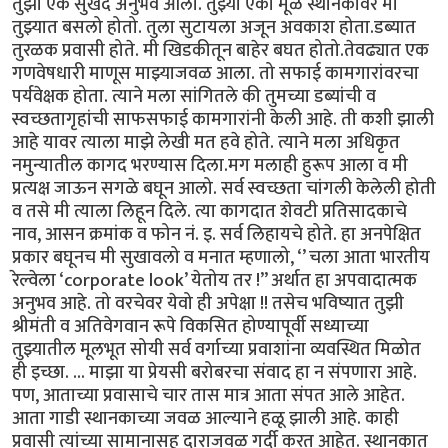
तुझा एक सुखद अनुभव आला. तुझ्या एका मूळ स्थानकावर मी
तुझ्यात बसलो होतो. तुला सुटायला अजून अवकाश होता.डब्यात
तुरळक प्रवासी होते. मी खिडकीतून बाहेर बघत होतो.तेवढ्यात एक
गणवेषधारी माणूस माझ्याजवळ आला. तो सफाई कामगारांवरचा
पर्यवेक्षक होता. त्याने मला सांगितले की तुमच्या डब्यांची व
स्वच्छतागृहांची साफसफाई कामगारांनी केली आहे. ती कशी झाली
आहे यावर त्याला माझे लेखी मत हवे होते. त्याने मला अधिकृत
नमुन्यातील कागद भरण्यास दिला.मग मलाही हुरूप आला व मी
प्रत्यक्ष जाऊन सगळे बघून आलो. सर्व स्वच्छता चांगली केलेली होती
व तसे मी त्याला लिहून दिले. त्या कागदात शेवटी प्रतिसादकाचे
नाव, आसन क्रमांक व फोन नं. इ. सर्व लिहायचे होते. हा अनपेक्षित
प्रकार बघूनच मी सुखावलो व मनात म्हणालो, ‘’ चला आता भारतीय
रेल्वेला ‘corporate look’ येतोय तर !” अर्थात हा अपवादात्मक
अनुभव आहे. तो वरचेवर येवो ही अपेक्षा !! तसेच भविष्यात तुझी
श्रीमंती व अतिवेगवान रूपे विकसित होण्यापूर्वी सध्याच्या
तुझ्यातील मूलभूत सोयी सर्व वर्गाच्या प्रवाशांना व्यवस्थित मिळोत
ही इच्छा. ... माझा या प्रेयसी बरोबरचा संवाद हा न संपणारा आहे.
पण, आताच्या प्रवासाचे चार तास मात्र आता संपत आले आहेत.
आता गाडी स्थानकाच्या जवळ आल्याने हळू झाली आहे. काही
प्रवासी त्यांच्या सामानासह दाराजवळ गर्दी करत आहेत. स्थानकात