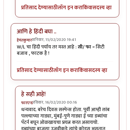
प्रतिसाद देण्यासाठी
लॉग इन करा
किंवा
सदस्य व्हा
आणि हे हिंदी बघा ..
शनिवार, 15/02/2020 19:41
हेमंतकुमार
W/L चा हिंदी पर्याय तर मस्त आहे :
सी/ फा
= सिटी
बजाव , फाटक है !
प्रतिसाद देण्यासाठी
लॉग इन करा
किंवा
सदस्य व्हा
हे सही आहे!
रविवार, 16/02/2020 00:16
फारएन्ड
In reply to
आणि हे हिंदी बघा ..
by
हेमंतकुमार
धन्यवाद. बरेच दिवस सस्पेन्स होता. पूर्वी आम्ही लांब
पल्ल्याच्या गाड्या, मुंबई-पुणे गाड्या ई च्या डब्यांचा
पॅटर्न बघून ओळखायचा प्रयत्न करत असायचो.
डब्यांच्या बाजूला उजवीकडे त्यांचे कोड्स असतात