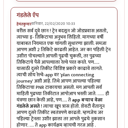
गंडलेले ऍप
शनिवार, 22/02/2020 10:33
हेमंतकुमार
वरील सर्व दुवे छान ! ट्रेन बदलून जो जोडप्रवास असतो,
त्याच्या इ- तिकिटाचा अनुभव लिहितो. मागच्या वर्षी
याबाबत नियमात एक चांगली सुधारणा झाली. समजा
आपण अशी 2 तिकिटे काढली आहेत. जर का पहिली ट्रेन
उशीरा पोचल्याने आपली पुढची चुकली, तर पुढच्या
तिकिटाचे पैसे आपल्याला रेल्वे परत करते. पण…..
यासाठी दुसरे तिकीट विशिष्ट प्रकारे काढावे लागते.
त्याची सोय रेल्वे-app वर 'plan connecting
journey' अशी आहे. तिथे आपण आपल्या पहिल्या
तिकिटाचा PNR टाकायचा असतो. मग आपली सर्व
माहिती पुढच्या तिकीटात आपोआप भरली जाते. …… ही
यंत्रणा छान केली आहे, पण….. ते
app बऱ्याच वेळा
गंडलेले असते
! त्याचा खूप त्रास होतो. शेवटी वैतागून
आपण दुसरे तिकीट स्वतंत्रपणे काढतो. म्हणजेच जर
पहिल्या ट्रेनला उशीर झाला तर आपले पुढचे नुकसान
होणार. …. ते app कार्यक्षम व्हायची गरज आहे .