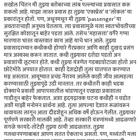
सखोल चिंतन मी तुझ्या बरोबरच्या लांब पल्ल्याच्या प्रवासात करू
शकलो आहे. माझा जास्त प्रवास हा तुझ्या ‘एक्स्प्रेस’ व ‘लोकल’ या
प्रकारांतून होतो. पण, अधूनमधून मी तुझ्या ’passenger’ या
अवताराचाही अनुभव घेतलाय. त्या प्रवासामुळे मला स्वतःभोवतीच्या
सुरक्षित कोशातून बाहेर पडता आले. तसेच ‘महासत्ता’ वगैरे गप्पा
मारणारा भारत वास्तवात काय आहे याचे भान आले. तुझ्या
प्रवासादरम्यान कधीकधी होणारे गैरप्रकार आणि काही दुखःद प्रसंग
मात्र अस्वस्थ करून जातात. कधी तुझ्यावर दरोडा पडतो अन
प्रवाशांची लूटमार होते. कधी तुझ्या यंत्रणेत गडबडघोटाळा होतो अन
छोटेमोठे अपघात होतात. काही देशद्रोही तुला घातपात करण्यात
मग्न असतात. आयूष्यात प्रचंड नैराश्य आलेले काही जीव आत्महत्या
करण्यासाठी तुझ्यापुढे उडी मारतात. तर कधीतरी काही भडक
डोक्याचे प्रवासी आपापसातील भांडणातून एखाद्या प्रवाशाला
गाडीतून बाहेर फेकतात. अशा हृदयद्रावक घटना कधीही न घडोत
अशी माझी मनोमन प्रार्थना आहे. तुला आपल्या देशात रूळांवरून
धावायला लागून आता दीडशेहून अधिक वर्षे होऊन गेलीत. तुझ्यावर
पूर्णपणे सरकारी मालकी आहे. तेव्हा सरकारी यंत्रणांमध्ये आढळणारे
सगळे फायदे-तोटेही तुझ्या ठायी आढळतात. तुझ्या
गलथानपणाबाबत आपण सतत ऐकताच असतो. पण, मध्यंतरी मला