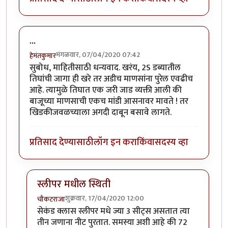
...
मंगळवार, 07/04/2020 07:42
हेमंतकुमार
सुबोध, माहितीसाठी धन्यवाद. खरंय, 2S डब्यातील
तिघांची जागा ही खरे तर अडीच माणसांना पुरेल एवढीच
आहे. त्यामुळे तिघात एक जरी जाड व्यक्ती आली की
बाजूच्या माणसाची एकच मांडी आसनावर मावते ! तर
खिडकीजवळच्याला अगदी दाबून बसावे लागते.
प्रतिसाद देण्यासाठी
लॉग इन करा
किंवा
सदस्य व्हा
स्लीपर मधील स्थिती
शुक्रवार, 17/04/2020 12:00
चौकटराजा
In reply to
...
by
हेमंतकुमार
सेकंड क्लास स्लीपर मधे ज्या 3 सीट्स असतात त्या
तीन जणाना नीट पुरतात. समस्या अशी आहे की 72