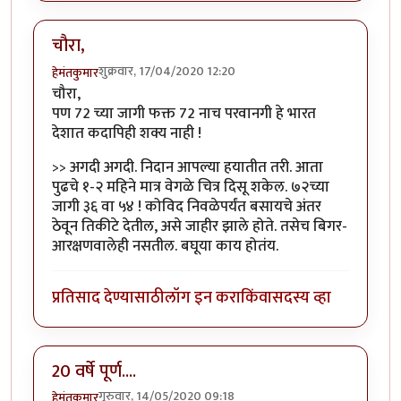
चौरा,
शुक्रवार, 17/04/2020 12:20
हेमंतकुमार
चौरा,
पण 72 च्या जागी फक्त 72 नाच परवानगी हे भारत
देशात कदापिही शक्य नाही !
>> अगदी अगदी. निदान आपल्या हयातीत तरी. आता
पुढचे १-२ महिने मात्र वेगळे चित्र दिसू शकेल. ७२च्या
जागी ३६ वा ५४ ! कोविद निवळेपर्यंत बसायचे अंतर
ठेवून तिकीटे देतील, असे जाहीर झाले होते. तसेच बिगर-
आरक्षणवालेही नसतील. बघूया काय होतंय.
प्रतिसाद देण्यासाठी
लॉग इन करा
किंवा
सदस्य व्हा
20 वर्षे पूर्ण....
गुरुवार, 14/05/2020 09:18
हेमंतकुमार