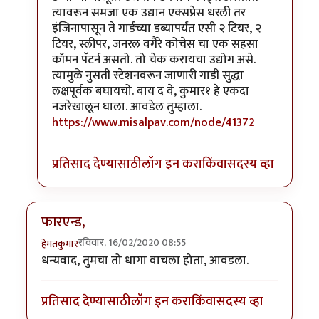
त्यावरून समजा एक उद्यान एक्सप्रेस धरली तर
इंजिनापासून ते गार्डच्या डब्यापर्यंत एसी २ टियर, २
टियर, स्लीपर, जनरल वगैरे कोचेस चा एक सहसा
कॉमन पॅटर्न असतो. तो चेक करायचा उद्योग असे.
त्यामुळे नुसती स्टेशनवरून जाणारी गाडी सुद्धा
लक्षपूर्वक बघायचो. बाय द वे, कुमार१ हे एकदा
नजरेखालून घाला. आवडेल तुम्हाला.
https://www.misalpav.com/node/41372
प्रतिसाद देण्यासाठी
लॉग इन करा
किंवा
सदस्य व्हा
फारएन्ड,
रविवार, 16/02/2020 08:55
हेमंतकुमार
धन्यवाद, तुमचा तो धागा वाचला होता, आवडला.
प्रतिसाद देण्यासाठी
लॉग इन करा
किंवा
सदस्य व्हा