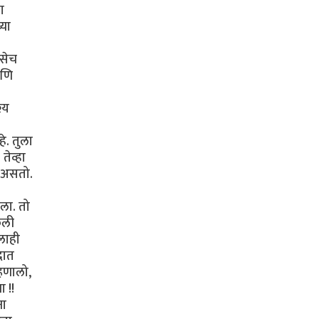
ा
्या
तसेच
आणि
्य
े. तुला
तेव्हा
 असतो.
ला. तो
ेली
लाही
दात
्हणालो,
 !!
ना