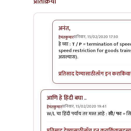
प्रतिक्रिया
अनंत,
शनिवार, 15/02/2020 17:30
हेमंतकुमार
In reply to
रेल्वे रुळांच्या
by
अनन्त्_यात्र
हे घ्या :
T / P
= termination of speed
speed restriction for goods trai
असल्यास).
प्रतिसाद देण्यासाठी
लॉग इन करा
किंवा
आणि हे हिंदी बघा ..
शनिवार, 15/02/2020 19:41
हेमंतकुमार
W/L चा हिंदी पर्याय तर मस्त आहे :
सी/ फा
= सि
प्रतिसाद देण्यासाठी
लॉग इन करा
किंवा
सदस्य 