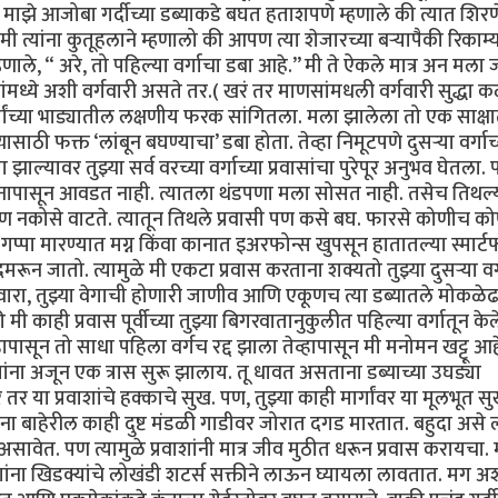
). माझे आजोबा गर्दीच्या डब्याकडे बघत हताशपणे म्हणाले की त्यात शिरण
 त्यांना कुतूहलाने म्हणालो की आपण त्या शेजारच्या बऱ्यापैकी रिकाम्
णाले, “ अरे, तो पहिल्या वर्गाचा डबा आहे.’’ मी ते ऐकले मात्र अन मला 
ंमध्ये अशी वर्गवारी असते तर.( खरं तर माणसांमधली वर्गवारी सुद्धा 
र्गांच्या भाड्यातील लक्षणीय फरक सांगितला. मला झालेला तो एक साक्ष
्यासाठी फक्त ‘लांबून बघण्याचा’ डबा होता. तेव्हा निमूटपणे दुसऱ्या वर्गाच
झाल्यावर तुझ्या सर्व वरच्या वर्गाच्या प्रवासांचा पुरेपूर अनुभव घेतला
वास मनापासून आवडत नाही. त्यातला थंडपणा मला सोसत नाही. तसेच तिथल्
ण नकोसे वाटते. त्यातून तिथले प्रवासी पण कसे बघ. फारसे कोणीच क
पा मारण्यात मग्न किंवा कानात इअरफोन्स खुपसून हातातल्या स्मार्ट
गुदमरून जातो. त्यामुळे मी एकटा प्रवास करताना शक्यतो तुझ्या दुसऱ्या वर्
वारा, तुझ्या वेगाची होणारी जाणीव आणि एकूणच त्या डब्यातले मोकळे
ाही प्रवास पूर्वीच्या तुझ्या बिगरवातानुकुलीत पहिल्या वर्गातून केले
हापासून तो साधा पहिला वर्गच रद्द झाला तेव्हापासून मी मनोमन खट्टू आह
वाशांना अजून एक त्रास सुरू झालाय. तू धावत असताना डब्याच्या उघड्या
े तर या प्रवाशांचे हक्काचे सुख. पण, तुझ्या काही मार्गांवर या मूलभूत 
ाना बाहेरील काही दुष्ट मंडळी गाडीवर जोरात दगड मारतात. बहुदा असे
 असावेत. पण त्यामुळे प्रवाशांनी मात्र जीव मुठीत धरून प्रवास करायचा.
ाशांना खिडक्यांचे लोखंडी शटर्स सक्तीने लाऊन घ्यायला लावतात. मग अ