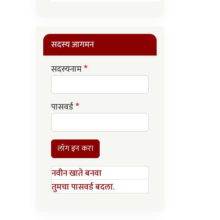
सदस्य आगमन
सदस्यनाम
पासवर्ड
लॉग इन करा
नवीन खाते बनवा
तुमचा पासवर्ड बदला.