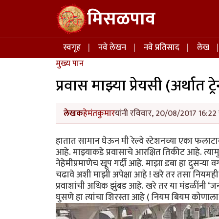
Skip to main content
मिसळपाव
Main navigation
स्वगृह
नवे लेखन
नवे प्रतिसाद
लेख
मुख्य पान
प्रवास माझ्या प्रेयसी (अर्थात ट्रे
लेखक
हेमंतकुमार
यांनी रविवार, 20/08/2017 16:22 
हातात सामान घेऊन मी रेल्वे स्टेशनच्या एका फलाट
आहे. माझ्याकडे प्रवासाचे आरक्षित तिकीट आहे. त्य
नेहेमीप्रमाणेच खूप गर्दी आहे. माझा डबा हा दुसऱ्या
चढावे अशी माझी अपेक्षा आहे ! खरे तर तसा नियमही आ
प्रवाशांची अधिक झुंबड आहे. खरे तर या मंडळींनी ‘ज
घुसणे हा त्यांचा शिरस्ता आहे ( नियम बियम कोणाला 