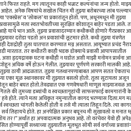
ाने फिरत राहते. मग त्यातूनच काही भन्नाट कल्पनांचा जन्म होतो. माझ्य
 आहेत. अनेक विषयांचे सखोल चिंतन मी तुझ्या बरोबरच्या लांब पल्ल्याच
 ‘एक्स्प्रेस’ व ‘लोकल’ या प्रकारांतून होतो. पण, अधूनमधून मी तुझ्या
्रवासामुळे मला स्वतःभोवतीच्या सुरक्षित कोशातून बाहेर पडता आले. 
 आहे याचे भान आले. तुझ्या प्रवासादरम्यान कधीकधी होणारे गैरप्रकार 
ुझ्यावर दरोडा पडतो अन प्रवाशांची लूटमार होते. कधी तुझ्या यंत्रणेत
देशद्रोही तुला घातपात करण्यात मग्न असतात. आयूष्यात प्रचंड नैराश
े उडी मारतात. तर कधीतरी काही भडक डोक्याचे प्रवासी आपापसातील
त. अशा हृदयद्रावक घटना कधीही न घडोत अशी माझी मनोमन प्रार्थना आह
हून अधिक वर्षे होऊन गेलीत. तुझ्यावर पूर्णपणे सरकारी मालकी आहे. 
टेही तुझ्या ठायी आढळतात. तुझ्या गलथानपणाबाबत आपण सतत ऐकताच
या एका मूळ स्थानकावर मी तुझ्यात बसलो होतो. तुला सुटायला अजून
कीतून बाहेर बघत होतो.तेवढ्यात एक गणवेषधारी माणूस माझ्याजवळ आ
ंगितले की तुमच्या डब्यांची व स्वच्छतागृहांची साफसफाई कामगारांनी क
 हवे होते. त्याने मला अधिकृत नमुन्यातील कागद भरण्यास दिला.मग म
व स्वच्छता चांगली केलेली होती व तसे मी त्याला लिहून दिले. त्या काग
 सर्व लिहायचे होते. हा अनपेक्षित प्रकार बघूनच मी सुखावलो व मनात म
य तर !” अर्थात हा अपवादात्मक अनुभव आहे. तो वरचेवर येवो ही अपेक्षा
 होण्यापूर्वी सध्याच्या तुझ्यातील मूलभूत सोयी सर्व वर्गाच्या प्रवाशां