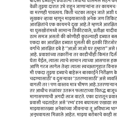
बंदिस्त डब्यातून प्रवाशांनी जिवाची घालमेल सहन क
वेळी तुझ्या दारात उभे राहून जाणाऱ्यांना तर काय
वा मरणही पावलाय. किती चटका लावून जाते अशी घटन
सुखकर व्हावा म्हणून माझ्यासारखे अनेक जण तिकिटाच
आरक्षितांचे एक कायमचे दुखः आहे.ते म्हणजे आरक्ष
या घुसखोरांमध्ये सामान्य तिकीटवाले, प्रतीक्षा या
ठाम समज असतो की कोणीही कुठल्याही डब्यात बसले 
एकदा का आरक्षित डब्यात घुसली की इतकी शिरजोर 
वर्गाचे आरक्षित डबे हे ‘’आओ जाओ घर तुम्हारा’’ असे
आहे. प्रवाशांच्या तक्रारींना तर काडीचीही किमंत दिल
घेता येईल, त्याला त्याचे सामान त्याच्या आसपास 
आणि गरज लागेल तेव्हा त्याला स्वच्छतागृहात विनासं
मी एकदा तुझ्या डब्याचे बाहेरून बारकाईने निरीक्षण के
चढण्यासाठी’ व दुसऱ्यावर ‘उतरण्यासाठी’ असे व्य
वागली तर ! पण वास्तव मात्र भीषण आहे.उतरणाऱ्यान
तर आधीच रुळांवर उतरून फलाटाच्या विरुद्ध बाजूच्य
मागासपणाची अगदी लाज वाटते. एका दारातून प्रवासी
प्रवासी चढताहेत असे ‘रम्य’ दृश्य बघायला एखाद्या सम
माझ्यासारख्या अनेकांच्या जीवनाचा तू अविभाज्य भ
अनुभवायला मिळाले आहेत. माझ्या बरोबरचे काही सहप