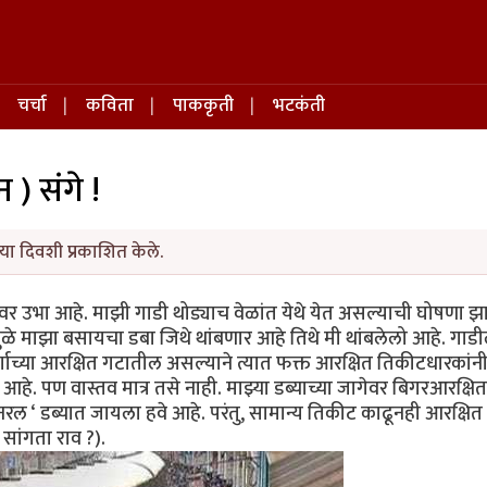
चर्चा
कविता
पाककृती
भटकंती
न ) संगे !
या दिवशी प्रकाशित केले.
ावर उभा आहे. माझी गाडी थोड्याच वेळांत येथे येत असल्याची घोषणा झ
ामुळे माझा बसायचा डबा जिथे थांबणार आहे तिथे मी थांबलेलो आहे. गाड
 वर्गाच्या आरक्षित गटातील असल्याने त्यात फक्त आरक्षित तिकीटधारकांन
हे. पण वास्तव मात्र तसे नाही. माझ्या डब्याच्या जागेवर बिगरआरक्षित
नरल ‘ डब्यात जायला हवे आहे. परंतु, सामान्य तिकीट काढूनही आरक्षित
सांगता राव ?).