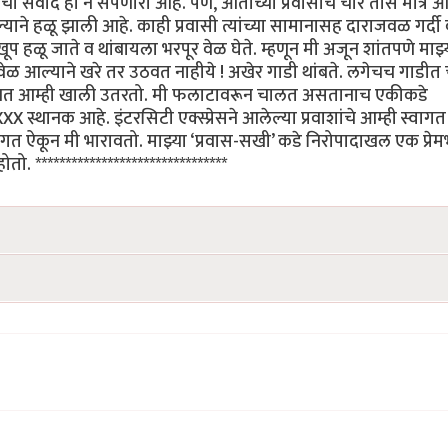
ोबरचा संवाद हा न संपणारा आहे. पण, आताच्या प्रवासाचे चार तास मात्र 
ने हळू झाली आहे. काही प्रवासी त्यांच्या सामानासह दाराजवळ गर्दी
 हळू जाते व थांबायला भरपूर वेळ घेते. म्हणून मी अजून शांतपणे माझ्
ळ आल्याने खरे तर उठवत नाहीये ! अखेर गाडी थांबते. लगेचच गाडीत 
ने रोखत आम्ही खाली उतरतो. मी फलाटावरून चालत असतानाच एकीकडे
XXX स्थानक आहे. इंटरसिटी एक्स्प्रेसने आलेल्या प्रवाशांचे आम्ही स्वागत
वागत ऐकून मी भारावतो. माझ्या ‘प्रवास-सखी’ कडे निरोपादाखल एक प्रेम
 ********************************