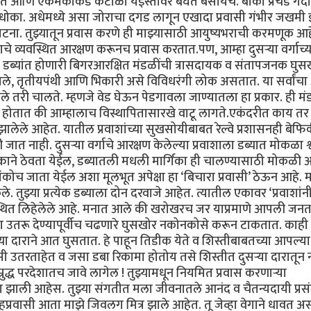
रत आणि एकमेकांकडे कंटाळा येईस्तोवर बघत बसायचे. बाकी प्रचंड गर्दी
मच धोका. अधेमध्ये असा जोराचा दगड लागून एखादा प्रवासी गंभीर जखम
ा. तुझ्यातून प्रवास करणे ही माझ्यासाठी आयुष्यभराची करमणूक आहे
े व्यवस्थित आरक्षण करूनच प्रवास करतात.पण, आम्हा दुसऱ्या वर्गाच्य
ित डब्यांत होणारी बिगरआरक्षित मंडळींची त्रासदायक व संतापजनक घुस
दीवाले, तृतीयपंथी आणि भिकारी असे विविधरंगी लोक असतात. या सर्वांच
तरी चालते. म्हणजे वेड घेऊन पेडगावला जाण्यातला हा प्रकार. ही म
होतात की आम्हालाच विस्थापितासारखे वाटू लागते.एकंदरीत काय तर द
 झालेले आहेत. यातील प्रवाशांच्या सुखसोयीबाबत रेल्वे प्रशासनही बेफि
ी जात नाही. दुसऱ्या वर्गाचे आरक्षण केलेल्या प्रवाशाला डब्यात मोकळा श
हक्काने ठेवता येईल, डब्यातली मधली मार्गिका ही चालण्यासाठी मोकळी
कोच जाता येईल अशा मूलभूत अपेक्षा हा ‘बिचारा प्रवासी’ ठेऊन आहे. म
ले. तुझ्या प्रत्येक डब्याला दोन दरवाजे आहेत. त्यातील एकावर ‘प्रवाशांन
वस्थित लिहेलेले आहे. मनात आले की खरोखरच जर याप्रमाणे आपली जनत
ा उतरू देण्यापूर्वीच चढणारे घुसखोर नकोनकोसे करून टाकतात. काही न
ा दाराने आत घुसतात. हे पाहून तिडीक येते व शिस्तीबाबतच्या आपल्या
 उतरताहेत व जसा डबा रिकामा होतोय तसे शिस्तीत दुसऱ्या दारातून 
्रुद्ध परदेशातच जावे लागेल ! तुझ्यामधून नियमित प्रवास करणाऱ्या
ाग झाली आहेस. तुझ्या संगतीत मला जीवनातले आनंद व चैतन्यदायी प्रस
्रवासी आता माझे जिवलग मित्र झाले आहेत. तू जेव्हा वेगाने धावत 