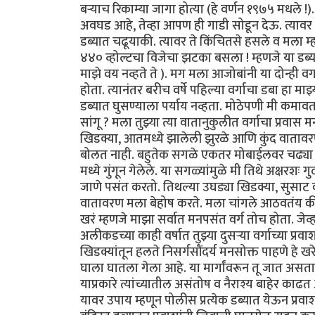
बऱ्याच रिकाम्या जागा होत्या (हे वर्णन १९७५ मधले !
अवघड आहे, तेव्हा आपण ही गाडी सोडून देऊ. त्यावर मी
डब्यात चढूयाकी. त्यावर ते किंचितसे हसले व मला म्ह
४४० व्होल्टचा विजेचा झटका बसला ! म्हणजे या डब्या
माझे वय नव्हते ते ). मग मला आजोबांनी या दोन्ही व
होता. त्यानंतर बरीच वर्षे पहिल्या वर्गाचा डबा हा माझ
डब्यात घुसण्याला पर्याय नव्हता. मोठेपणी मी कमावता 
सांगू ? मला तुझ्या त्या वातानुकुलीत वर्गाचा प्र
खिडक्या, आतमध्ये झालेली झुरळे आणि कुंद वातावर
बोलत नाही. बहुतेक सगळे एकतर मोबाईलवर चढ्या गप्
मध्ये गुंगून गेलेले. या सगळ्यांमुळे मी तिथे अक्षरशः 
जाणे पसंत करतो. तिथल्या उघड्या खिडक्या, सुसाट 
वातावरण मला बेहोष करते. मला चांगले आठवतंय की मी क
खरं म्हणजे माझा सर्वात मनपसंत वर्ग तोच होता. जेव्
अलीकडच्या काही वर्षात तुझ्या दुसऱ्या वर्गाच्या प्र
खिडक्यांतून हलते निसर्गसौंदर्य मनसोक्त पाहणे हे खर
घाला घातला गेला आहे. या मार्गांवरून तू जात असत
याप्रकारे त्यांच्यातील असंतोष व नैराश्य बाहेर काढत
यावर उपाय म्हणून पोलीस प्रत्येक डब्यात येऊन प्रव