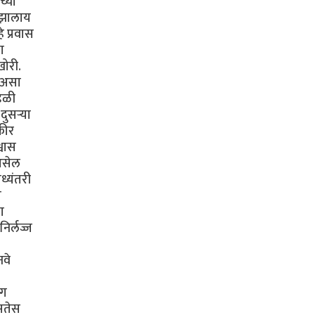
च्या
ी झालाय
 प्रवास
ा
खोरी.
ा असा
ंडळी
ुसऱ्या
कीर
्वास
 असेल
ध्यंतरी
ी
ा
िर्लज्ज
नवे
ंग
असतेस