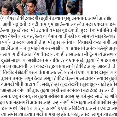
 बिगर तिकीटवालेही) झुंडीने डब्यात घुसू लागतात. आम्ही आरक्षित
ंना आधी चढू देतो. शेवटी घामाघूम झालेल्या अवस्थेत मला एकदाचा डब्य
ल्या घुसखोराला मी उठवतो व माझे बूड टेकतो. हुश्श ! कामानिमित्त म
व नेहेमीचाच. बस, रेल्वे व विमान या तीनही प्रवासांमध्ये माझे रेल्वेवर
वेचा पर्याय उपलब्ध असतो तेव्हा मी इतर पर्यायांचा विचारही करत नाही. आ
्रेयसीच झाली आहे – जणू माझी सफर-सखीच. या प्रवासांचे अनेक भलेबुरे अनु
 झालाय. गाडीने आता वेग घेतलाय. काही तास आता मी ट्रेनमध्ये असणार
दुख्खे माझ्या या सखीलाच सांगावित. तर एक सखे, तुझ्या नि माझ्या स
पच मज्जा वाटायची. त्या काळचे तुझ्या प्रवासाचे तिकीट अजून आठवते. ते
े तिकीट-खिडकीवरून घेताना आतली व्यक्ती ते एका यंत्रावर दाबून त्या
ौतुकाने जमवून जपून ठेवत असू. तिकीट घेऊन फलाटावर गेल्यावर तुझी 
 अगदी भीती वाटायची. सखे, तेव्हा तू खरोखरीच झुकझुक गाडी होतीस.
 तर आम्हाला कोण कौतुक. तुझ्या काही स्थानकांवरचे बटाटेवडे तर अगदी
सत. एकून काय, तर तुझ्या बरोबरचा प्रवास म्हणजे मुलांसाठी खाणेपि
ुझा एक महानगरी अवतार आहे. लहानपणी मी माझ्या आजोबांबरोबर मुंब
या डब्यांमध्ये शिरणे व त्यातून उतरणे हे एक अग्निदिव्यच. असेच एकदा आम
समोरच्या डब्यात गर्दीचा महापूर होता. परंतु, त्याला लागूनच्या डब्य