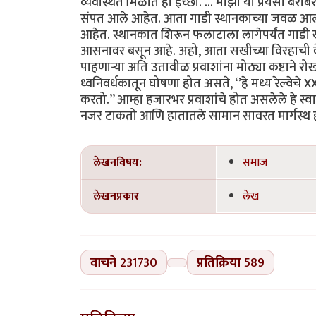
व्यवस्थित मिळोत ही इच्छा. ... माझा या प्रेयसी बर
संपत आले आहेत. आता गाडी स्थानकाच्या जवळ आल्या
आहेत. स्थानकात शिरून फलाटाला लागेपर्यंत गाडी खूप
आसनावर बसून आहे. अहो, आता सखीच्या विरहाची वे
पाहणाऱ्या अति उतावीळ प्रवाशांना मोठ्या कष्टा
ध्वनिवर्धकातून घोषणा होत असते, ‘’हे मध्य रेल्वेचे X
करतो.’’ आम्हा हजारभर प्रवाशांचे होत असलेले हे स्
नजर टाकतो आणि हातातले सामान सावरत मार्गस्थ होतो.
लेखनविषय:
समाज
लेखनप्रकार
लेख
वाचने
231730
प्रतिक्रिया
589