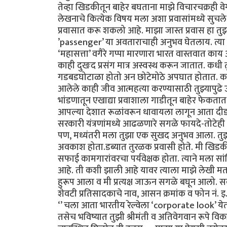
तेव्हा खिडकीतून बाहेर बघताना माझे विचारचक्रही वेग
लेखनाचे कित्येक विषय मला अशा प्रवासांमध्ये सुचले
प्रवासात करू शकलो आहे. माझा जास्त प्रवास हा तुझ्या
’passenger’ या अवताराचाही अनुभव घेतलाय. त्या प
‘महासत्ता’ वगैरे गप्पा मारणारा भारत वास्तवात काय
काही दुखःद प्रसंग मात्र अस्वस्थ करून जातात. कधी त
गडबडघोटाळा होतो अन छोटेमोठे अपघात होतात. काही 
आलेले काही जीव आत्महत्या करण्यासाठी तुझ्यापुढ
भांडणातून एखाद्या प्रवाशाला गाडीतून बाहेर फेकता
आपल्या देशात रूळांवरून धावायला लागून आता दीडशे
सरकारी यंत्रणांमध्ये आढळणारे सगळे फायदे-तो
पण, मध्यंतरी मला तुझा एक सुखद अनुभव आला. तुझ्
अवकाश होता.डब्यात तुरळक प्रवासी होते. मी खिड
सफाई कामगारांवरचा पर्यवेक्षक होता. त्याने मला सा
आहे. ती कशी झाली आहे यावर त्याला माझे लेखी मत
हुरूप आला व मी प्रत्यक्ष जाऊन सगळे बघून आलो. सर्
शेवटी प्रतिसादकाचे नाव, आसन क्रमांक व फोन नं. इ.
‘’ चला आता भारतीय रेल्वेला ‘corporate look’ येतो
तसेच भविष्यात तुझी श्रीमंती व अतिवेगवान रूपे विकसित