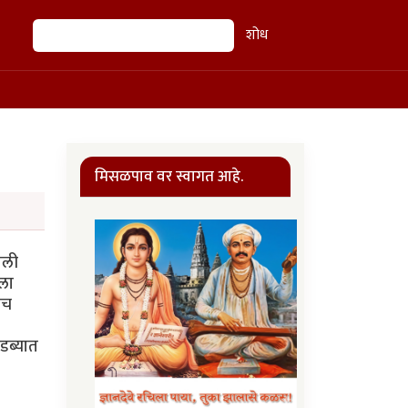
शोध
शोध
मिसळपाव वर स्वागत आहे.
ाली
ीला
ीच
 डब्यात