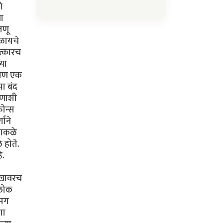
े
या
जणू
कळायचे
ात्कारच
्या
. पण एक
या बंद
ोणाशी
फोन्स
गाने
ढाकळे
 होते.
े.
सुखावरच
 लोक
 मग
शा