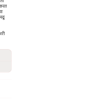
आता
 करत
या
चढू
भरी