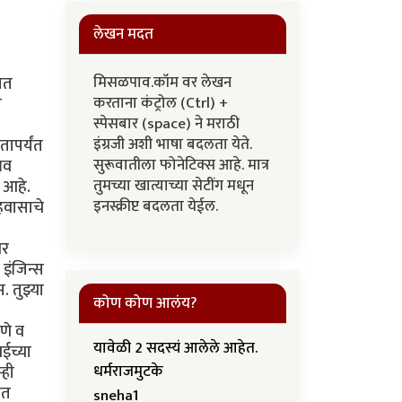
लेखन मदत
मिसळपाव.कॉम वर लेखन
ात
करताना कंट्रोल (Ctrl) +
ी
स्पेसबार (space) ने मराठी
इंग्रजी अशी भाषा बदलता येते.
तापर्यंत
सुरूवातीला फोनेटिक्स आहे. मात्र
भव
तुमच्या खात्याच्या सेटींग मधून
 आहे.
इनस्क्रीप्ट बदलता येईल.
हवासाचे
वर
इंजिन्स
 तुझ्या
कोण कोण आलंय?
णे व
यावेळी 2 सदस्यं आलेले आहेत.
ईच्या
्ही
धर्मराजमुटके
ात
sneha1