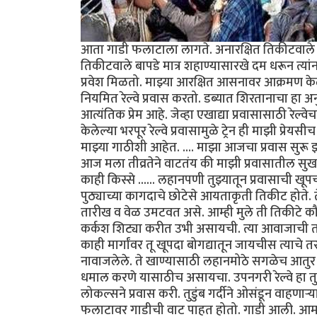
आता गाडी फलाटाला लागते. अनारक्षित तिकीटवाले (व
तिकीटवाले बापडे मात्र शहाण्यासारखे दम धरून त्या
प्रवेश मिळतो. माझ्या आरक्षित आसनावर आक्रमण केले
नियमित रेल्वे प्रवास करतो. डब्यात शिरतानाचा हा अनुभ
आत्यंतिक प्रेम आहे. जेव्हा एखाद्या प्रवासासाठी रेल्
केलेल्या भरपूर रेल्वे प्रवासामुळे ट्रेन ही माझी प
माझ्या गाठीशी आहेत. .... माझा आजचा प्रवास सुरू
आज मला तीव्रतेने वाटतंय की माझी प्रवासातील सुख 
काही किस्से ...... लहानपणी तुझ्यातून प्रवासाची खू
पुठ्याच्या कागदाचे छोटेसे आयताकृती तिकीट होते. त
तारीख व वेळ उमटवत असे. आम्ही मुले ती तिकीटे क
कर्कश शिट्या करीत उभी असायची. त्या आवाजाची तर
काही मार्गांवर तू खूपदा बोगद्यातून जायचीस त्याचे
नावाजलेले. ते खाण्यासाठी लहानमोठे सगळेच आतुर अ
धमाल करणे यासाठीच असायचा. उपनगरी रेल्वे हा त
लोकल्सने प्रवास करी. तुडुंब गर्दीने ओसंडून वाहणाऱ्
फलाटावर गाडीची वाट पाहत होतो. गाडी आली. आमच्या 