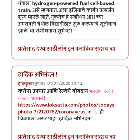
तंत्राला
hydrogen-powered fuel cell-based
train.
असे म्हणतात. अशा इंजिनाचे कार्बन उत्सर्जन
शून्य मानले जाते. नुकतेच हे संशोधन आंध्र च्या
अमरावती येथील विद्यापीठात सुरू करण्याचे सूतोवाच
झाले. या संशोधनास शुभेच्छा !
प्रतिसाद देण्यासाठी
लॉग इन करा
किंवा
सदस्य व्हा
हार्दिक अभिनंदन !
बुधवार, 01/04/2020 10:42
हेमंतकुमार
करोना उपचार आणि रेल्वेचे योगदान
भारतीय रेल्वेनं
करून दाखवलं!
https://www.loksatta.com/photos/todays-
photo-3/2120762/coronavirus-in-i…
ही
चित्रमाला जरूर पाहा. हार्दिक अभिनंदन !
प्रतिसाद देण्यासाठी
लॉग इन करा
किंवा
सदस्य व्हा