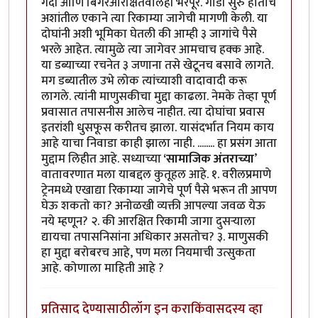
गर्दी आणि बिगरआरक्षितवालेही भरपूर. गाडी सुरु होताच
अशांतील एकाने त्या रिकाम्या जागेची मागणी केली. या
दोघांनी अशी भूमिका घेतली की आम्ही ३ जागांचे पैसे
भरले आहेत. त्यामुळे त्या जागेवर आमचाच हक्क आहे.
या डब्याच्या रचनेत ३ जणाना तसे खेटूनच बसावे लागते.
मग डब्यातील उभे लोक त्यांच्याशी वादावादी करू
लागले. त्यांनी माणुसकीचा मुद्दा काढला. नेमके तेव्हा पूर्ण
प्रवासात तपासनीस आलेच नाहीत. त्या दोघांचा प्रवास
इतरांशी धुसफूस करीतच झाला. यासंदर्भात नियम काय
आहे याचा निवाडा काही झाला नाही. ........ हा प्रसंग आता
मुद्दाम लिहीत आहे. सध्याच्या
‘सामाजिक अंतराच्या
’
वातावरणात मला याबद्दल कुतूहल आहे. १. वरीलप्रमाणे
ट्रेनमध्ये एखाद्या रिकाम्या जागेचे पूर्ण पैसे भरून ती आपण
घेऊ शकतो का? अनोळखी व्यक्ती आपल्या जवळ येऊ
नये म्हणून? २. की आरक्षित रिकामी जागा दुसऱ्याला
द्यायचा तपासनिसांना अधिकार असतोच? ३. माणुसकी
हा मुद्दा बरोबरच आहे, पण मला नियमाची उत्सुकता
आहे. कोणाला माहिती आहे ?
प्रतिसाद देण्यासाठी
लॉग इन करा
किंवा
सदस्य व्हा