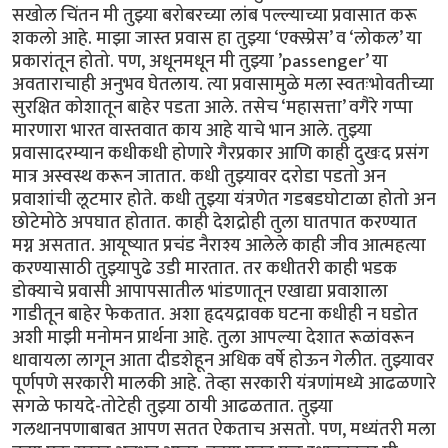
सखोल चिंतन मी तुझ्या बरोबरच्या लांब पल्ल्याच्या प्रवासात करू
शकलो आहे. माझा जास्त प्रवास हा तुझ्या ‘एक्स्प्रेस’ व ‘लोकल’ या
प्रकारांतून होतो. पण, अधूनमधून मी तुझ्या ’passenger’ या
अवताराचाही अनुभव घेतलाय. त्या प्रवासामुळे मला स्वतःभोवतीच्या
सुरक्षित कोशातून बाहेर पडता आले. तसेच ‘महासत्ता’ वगैरे गप्पा
मारणारा भारत वास्तवात काय आहे याचे भान आले. तुझ्या
प्रवासादरम्यान कधीकधी होणारे गैरप्रकार आणि काही दुखःद प्रसंग
मात्र अस्वस्थ करून जातात. कधी तुझ्यावर दरोडा पडतो अन
प्रवाशांची लूटमार होते. कधी तुझ्या यंत्रणेत गडबडघोटाळा होतो अन
छोटेमोठे अपघात होतात. काही देशद्रोही तुला घातपात करण्यात
मग्न असतात. आयूष्यात प्रचंड नैराश्य आलेले काही जीव आत्महत्या
करण्यासाठी तुझ्यापुढे उडी मारतात. तर कधीतरी काही भडक
डोक्याचे प्रवासी आपापसातील भांडणातून एखाद्या प्रवाशाला
गाडीतून बाहेर फेकतात. अशा हृदयद्रावक घटना कधीही न घडोत
अशी माझी मनोमन प्रार्थना आहे. तुला आपल्या देशात रूळांवरून
धावायला लागून आता दीडशेहून अधिक वर्षे होऊन गेलीत. तुझ्यावर
पूर्णपणे सरकारी मालकी आहे. तेव्हा सरकारी यंत्रणांमध्ये आढळणारे
सगळे फायदे-तोटेही तुझ्या ठायी आढळतात. तुझ्या
गलथानपणाबाबत आपण सतत ऐकताच असतो. पण, मध्यंतरी मला