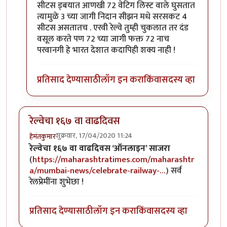
सीटस ड्बयात आणखी 72 वेटिग लिस्ट वाले घुसतात
त्यामुळे 3 च्या जागी निदान सीझन मधे सरसकट 4
सीटस असतातच . एरवी रेल्वे तुम्ही चुकलात तर दंड
वसूल करते पण 72 च्या जागी फक्त 72 नाच
परवानगी हे भारत देशात कदापिही शक्य नाही !
प्रतिसाद देण्यासाठी
लॉग इन करा
किंवा
सदस्य व्हा
रेल्वेचा १६७ वा वाढदिवस
शुक्रवार, 17/04/2020 11:24
हेमंतकुमार
रेल्वेचा १६७ वा वाढदिवस ‘ऑनलाइन’ साजरा
(
https://maharashtratimes.com/maharashtr
a/mumbai-news/celebrate-railway-…
) सर्व
रेलप्रेमींना शुभेछा !
प्रतिसाद देण्यासाठी
लॉग इन करा
किंवा
सदस्य व्हा