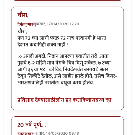
चौरा,
शुक्रवार, 17/04/2020 12:20
हेमंतकुमार
चौरा,
पण 72 च्या जागी फक्त 72 नाच परवानगी हे भारत
देशात कदापिही शक्य नाही !
>> अगदी अगदी. निदान आपल्या हयातीत तरी. आता
पुढचे १-२ महिने मात्र वेगळे चित्र दिसू शकेल. ७२च्या
जागी ३६ वा ५४ ! कोविद निवळेपर्यंत बसायचे अंतर
ठेवून तिकीटे देतील, असे जाहीर झाले होते. तसेच बिगर-
आरक्षणवालेही नसतील. बघूया काय होतंय.
प्रतिसाद देण्यासाठी
लॉग इन करा
किंवा
सदस्य व्हा
20 वर्षे पूर्ण....
गुरुवार, 14/05/2020 09:18
हेमंतकुमार