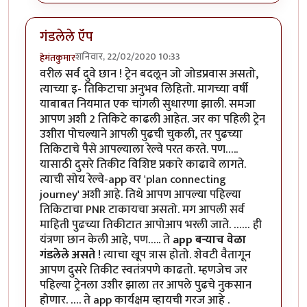
गंडलेले ऍप
शनिवार, 22/02/2020 10:33
हेमंतकुमार
वरील सर्व दुवे छान ! ट्रेन बदलून जो जोडप्रवास असतो,
त्याच्या इ- तिकिटाचा अनुभव लिहितो. मागच्या वर्षी
याबाबत नियमात एक चांगली सुधारणा झाली. समजा
आपण अशी 2 तिकिटे काढली आहेत. जर का पहिली ट्रेन
उशीरा पोचल्याने आपली पुढची चुकली, तर पुढच्या
तिकिटाचे पैसे आपल्याला रेल्वे परत करते. पण…..
यासाठी दुसरे तिकीट विशिष्ट प्रकारे काढावे लागते.
त्याची सोय रेल्वे-app वर 'plan connecting
journey' अशी आहे. तिथे आपण आपल्या पहिल्या
तिकिटाचा PNR टाकायचा असतो. मग आपली सर्व
माहिती पुढच्या तिकीटात आपोआप भरली जाते. …… ही
यंत्रणा छान केली आहे, पण….. ते
app बऱ्याच वेळा
गंडलेले असते
! त्याचा खूप त्रास होतो. शेवटी वैतागून
आपण दुसरे तिकीट स्वतंत्रपणे काढतो. म्हणजेच जर
पहिल्या ट्रेनला उशीर झाला तर आपले पुढचे नुकसान
होणार. …. ते app कार्यक्षम व्हायची गरज आहे .