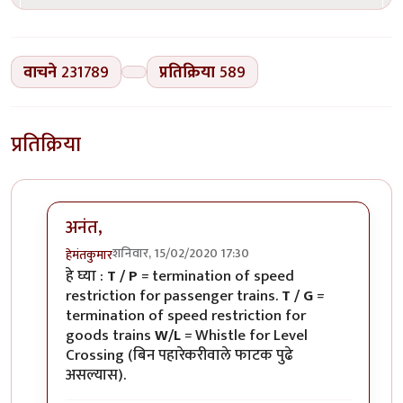
वाचने
231789
प्रतिक्रिया
589
प्रतिक्रिया
अनंत,
शनिवार, 15/02/2020 17:30
हेमंतकुमार
In reply to
रेल्वे रुळांच्या
by
अनन्त्_यात्री
हे घ्या :
T / P
= termination of speed
restriction for passenger trains.
T / G
=
termination of speed restriction for
goods trains
W/L
= Whistle for Level
Crossing (बिन पहारेकरीवाले फाटक पुढे
असल्यास).