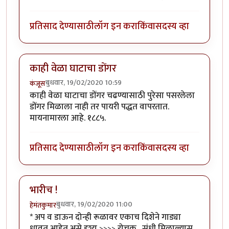
प्रतिसाद देण्यासाठी
लॉग इन करा
किंवा
सदस्य व्हा
काही वेळा घाटाचा डोंगर
बुधवार, 19/02/2020 10:59
कंजूस
काही वेळा घाटाचा डोंगर चढण्यासाठी पुरेसा पसरलेला
डोंगर मिळाला नाही तर पायरी पद्धत वापरतात.
मायनामारला आहे. १८८५.
प्रतिसाद देण्यासाठी
लॉग इन करा
किंवा
सदस्य व्हा
भारीच !
बुधवार, 19/02/2020 11:00
हेमंतकुमार
* अप व डाऊन दोन्ही रूळावर एकाच दिशेने गाड्या
धावत आहेत असे दृश्य >>>> रोचक . संधी मिळाल्यास