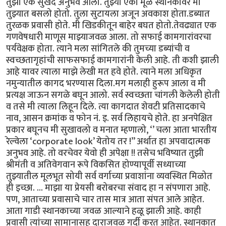
तुझा एक सुखद अनुभव आला. तुझ्या एका मूळ स्थानकावर मी
तुझ्यात बसलो होतो. तुला सुटायला अजून अवकाश होता.डब्यात
तुरळक प्रवासी होते. मी खिडकीतून बाहेर बघत होतो.तेवढ्यात एक
गणवेषधारी माणूस माझ्याजवळ आला. तो सफाई कामगारांवरचा
पर्यवेक्षक होता. त्याने मला सांगितले की तुमच्या डब्यांची व
स्वच्छतागृहांची साफसफाई कामगारांनी केली आहे. ती कशी झाली
आहे यावर त्याला माझे लेखी मत हवे होते. त्याने मला अधिकृत
नमुन्यातील कागद भरण्यास दिला.मग मलाही हुरूप आला व मी
प्रत्यक्ष जाऊन सगळे बघून आलो. सर्व स्वच्छता चांगली केलेली होती
व तसे मी त्याला लिहून दिले. त्या कागदात शेवटी प्रतिसादकाचे
नाव, आसन क्रमांक व फोन नं. इ. सर्व लिहायचे होते. हा अनपेक्षित
प्रकार बघूनच मी सुखावलो व मनात म्हणालो, ‘’ चला आता भारतीय
रेल्वेला ‘corporate look’ येतोय तर !” अर्थात हा अपवादात्मक
अनुभव आहे. तो वरचेवर येवो ही अपेक्षा !! तसेच भविष्यात तुझी
श्रीमंती व अतिवेगवान रूपे विकसित होण्यापूर्वी सध्याच्या
तुझ्यातील मूलभूत सोयी सर्व वर्गाच्या प्रवाशांना व्यवस्थित मिळोत
ही इच्छा. ... माझा या प्रेयसी बरोबरचा संवाद हा न संपणारा आहे.
पण, आताच्या प्रवासाचे चार तास मात्र आता संपत आले आहेत.
आता गाडी स्थानकाच्या जवळ आल्याने हळू झाली आहे. काही
प्रवासी त्यांच्या सामानासह दाराजवळ गर्दी करत आहेत. स्थानकात