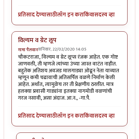
प्रतिसाद देण्यासाठी
लॉग इन करा
किंवा
सदस्य व्हा
विल्यम व ग्रेट लूप
शनिवार, 22/02/2020 14:05
गामा पैलवान
चौकटराजा, विल्यम व ग्रेट लूप्स रंजक आहेत. एक गोष्ट
जाणवली, ती म्हणजे त्यांच्या उंच्या जास्त वाटंत नाहीत.
बहुतेक अतिशय अवजड मालगाड्या ओढून नेता याव्यात
म्हणून कमी चढावाची अतिसर्पिल वळणे निर्माण केली
आहेत. अर्थात, त्यामुळेच तर ती प्रेक्षणीय ठरलीत. मात्र
हलक्या प्रवासी गाड्यांना इतक्या नागमोडी वळणांची
गरज नसावी, असा अंदाज. आ.न., -गा.पै.
प्रतिसाद देण्यासाठी
लॉग इन करा
किंवा
सदस्य व्हा