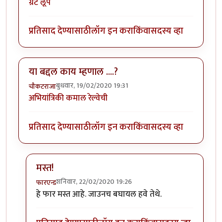
ग्रेट लूप
प्रतिसाद देण्यासाठी
लॉग इन करा
किंवा
सदस्य व्हा
या बद्दल काय म्हणाल ....?
बुधवार, 19/02/2020 19:31
चौकटराजा
अभियांत्रिकी कमाल रेल्वेची
प्रतिसाद देण्यासाठी
लॉग इन करा
किंवा
सदस्य व्हा
मस्त!
शनिवार, 22/02/2020 19:26
फारएन्ड
In reply to
या बद्दल काय म्हणाल ....?
by
चौकटराजा
हे फार मस्त आहे. जाउनच बघायल हवे तेथे.