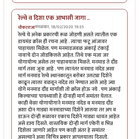
रेल्वे व दिशा एक आभासी जागा ..
मंगळवार, 18/02/2020 19:35
चौकटराजा
रेल्वे चे अनेक प्रकारची रूळ जोडणी असते त्यातील एक
डायमंड क्रॉस ही रचना आहे . त्याचा फटू आंजावर
पाहायला मिळेल. पण मनमाडजवळ अंकाई टंकाई
नावाचे दोन जोडकिलले आहेत. तिथे एक मजा जर
योगायोग्य असेल तर पाहावयास मिळते. मनमाड ते दौंड
मार्ग तसा जुना आहे . पण त्यानंतर मनमाड नांदेड असा
मार्ग मनमाड रेल्वे स्थानकातून बरोबर उलट्या दिशेने
काढून त्याला वळवून नांदेड ला नेण्यात आले आहे ज्या
योगे मनमाड दौंड मार्गाशी तो क्रॉस होऊ नये . पण अंकाई
किल्याच्या पायथ्याशी हे दोनाही मार्ग समांतर येतात.
काही वेळा योगायोगाने मनमाड नांदेड व मनमाड दौंड
अशा दोन गाड्या मनमाडाच्या दिशेने आलया तर अप व
डाऊन दोन्ही रूळावर एकाच दिशेने गाड्या धावत आहेत
असे दृश्य दिसते. वास्तविक दोन्ही मार्ग एकेरी व भिन्न
दिशेला जाणारे आहेत पण काही अंतर हे समांतर
असल्याने असा विचित्र प्रकार आपलयाला दिसतो.