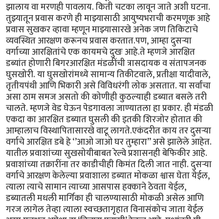
झालाय वा मरणही पावलाय. किती चटका लावून जाते अशी घटना.
तुझ्यातून प्रवास करणे ही माझ्यासाठी आयुष्यभराची करमणूक आहे
प्रवास सुखकर व्हावा म्हणून माझ्यासारखे अनेक जण तिकिटाचे
व्यवस्थित आरक्षण करूनच प्रवास करतात.पण, आम्हा दुसऱ्या
वर्गाच्या आरक्षितांचे एक कायमचे दुखः आहे.ते म्हणजे आरक्षित
डब्यांत होणारी बिगरआरक्षित मंडळींची त्रासदायक व संतापजनक
घुसखोरी. या घुसखोरांमध्ये सामान्य तिकीटवाले, प्रतीक्षा यादीवाले,
तृतीयपंथी आणि भिकारी असे विविधरंगी लोक असतात. या सर्वांचा
असा ठाम समज असतो की कोणीही कुठल्याही डब्यात बसले तरी
चालते. म्हणजे वेड घेऊन पेडगावला जाण्यातला हा प्रकार. ही मंडळी
एकदा का आरक्षित डब्यात घुसली की इतकी शिरजोर होतात की
आम्हालाच विस्थापितासारखे वाटू लागते.एकंदरीत काय तर दुसऱ्या
वर्गाचे आरक्षित डबे हे ‘’आओ जाओ घर तुम्हारा’’ असे झालेले आहेत.
यातील प्रवाशांच्या सुखसोयीबाबत रेल्वे प्रशासनही बेफिकीर आहे.
प्रवाशांच्या तक्रारींना तर काडीचीही किमंत दिली जात नाही. दुसऱ्या
वर्गाचे आरक्षण केलेल्या प्रवाशाला डब्यात मोकळा श्वास घेता येईल,
त्याला त्याचे सामान त्याच्या आसपास हक्काने ठेवता येईल,
डब्यातली मधली मार्गिका ही चालण्यासाठी मोकळी असेल आणि
गरज लागेल तेव्हा त्याला स्वच्छतागृहात विनासंकोच जाता येईल