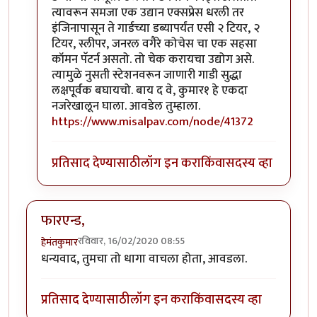
त्यावरून समजा एक उद्यान एक्सप्रेस धरली तर
इंजिनापासून ते गार्डच्या डब्यापर्यंत एसी २ टियर, २
टियर, स्लीपर, जनरल वगैरे कोचेस चा एक सहसा
कॉमन पॅटर्न असतो. तो चेक करायचा उद्योग असे.
त्यामुळे नुसती स्टेशनवरून जाणारी गाडी सुद्धा
लक्षपूर्वक बघायचो. बाय द वे, कुमार१ हे एकदा
नजरेखालून घाला. आवडेल तुम्हाला.
https://www.misalpav.com/node/41372
प्रतिसाद देण्यासाठी
लॉग इन करा
किंवा
सदस्य व्हा
फारएन्ड,
रविवार, 16/02/2020 08:55
हेमंतकुमार
धन्यवाद, तुमचा तो धागा वाचला होता, आवडला.
प्रतिसाद देण्यासाठी
लॉग इन करा
किंवा
सदस्य व्हा