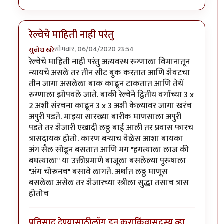
रेल्वेचे माहिती नाही परंतु
सोमवार, 06/04/2020 23:54
सुबोध खरे
रेल्वेचे माहिती नाही परंतु अत्यवस्थ रुग्णाला विमानातून
न्यायचे असले तर तीन सीट बुक करतात आणि शेवटचा
तीन जागा असलेला बाक काढून टाकतात आणि तेथें
रुग्णाला झोपवले जाते. बाकी रेल्वेने द्वितीय वर्गाच्या 3 x
2 अशी संरचना काढून 3 x 3 अशी केल्यावर जागा खरंच
अपुरी पडते. माझ्या सारख्या बारीक माणसाला अपुरी
पडते तर शेजारी एखादी लठ्ठ बाई आली तर प्रवास फारच
त्रासदायक होतो. कारण बऱ्याच वेळेस आशा बायका
अंग सैल सोडून बसतात आणि मग "हगत्याला लाज की
बघत्याला" या उक्तीप्रमाणे बाजूला बसलेल्या पुरुषाला
"अंग चोरूनच" बसावे लागते. अर्थात लठ्ठ माणूस
बसलेला असेल तर शेजारच्या स्त्रीला सुद्धा तसाच त्रास
होतोच
प्रतिसाद देण्यासाठी
लॉग इन करा
किंवा
सदस्य व्हा