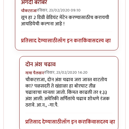
अगदी बरोबर
रविवार, 23/02/2020 09:10
चौकटराजा
In reply to
विल्यम व ग्रेट लूप
by
गामा पैलवान
लूप हा 2 डिग्री ग्रेडियंट मेंटेन करण्यासाठीच करायची
आयडियेची कल्पना आहे !
प्रतिसाद देण्यासाठी
लॉग इन करा
किंवा
सदस्य व्हा
दोन अंश चढाव
रविवार, 23/02/2020 14:20
गामा पैलवान
In reply to
अगदी बरोबर
by
चौकटराजा
चौकटराजा, दोन अंश चढाव जरा जास्त वाटतोय
का? पळसदरी ते खंडाळा हा बोरघाट तीव्र
चढावाचा मानला जातो. किंमत काढली तर १.३३
अंश आली. अमेरिकी सर्पिलांचे चढाव शोधणे रंजक
ठरावे. आ.न., -गा.पै.
प्रतिसाद देण्यासाठी
लॉग इन करा
किंवा
सदस्य व्हा