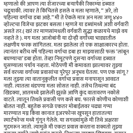
म्हणालो की आपण त्या शेजारच्या बऱ्यापैकी रिकाम्या डब्यात
चढूयाकी. त्यावर ते किंचितसे हसले व मला म्हणाले, “ अरे, तो
पहिल्या वर्गाचा डबा आहे.’’ मी ते ऐकले मात्र अन मला जणू ४४०
व्होल्टचा विजेचा झटका बसला ! म्हणजे या डब्यांमध्ये अशी वर्गवारी
असते तर.( खरं तर माणसांमधली वर्गवारी सुद्धा कळायचे माझे वय
नव्हते ते ). मग मला आजोबांनी या दोन्ही वर्गांच्या भाड्यातील
लक्षणीय फरक सांगितला. मला झालेला तो एक साक्षात्कारच होता.
त्यानंतर बरीच वर्षे पहिल्या वर्गाचा डबा हा माझ्यासाठी फक्त ‘लांबून
बघण्याचा’ डबा होता. तेव्हा निमूटपणे दुसऱ्या वर्गाच्या डब्यात
घुसण्याला पर्याय नव्हता. मोठेपणी मी कमावता झाल्यावर तुझ्या
सर्व वरच्या वर्गाच्या प्रवासांचा पुरेपूर अनुभव घेतला. पण एक सांगू ?
मला तुझ्या त्या वातानुकुलीत वर्गाचा प्रवास मनापासून आवडत
नाही. त्यातला थंडपणा मला सोसत नाही. तसेच तिथल्या बंद
खिडक्या, आतमध्ये झालेली झुरळे आणि कुंद वातावरण नकोसे
वाटते. त्यातून तिथले प्रवासी पण कसे बघ. फारसे कोणीच कोणाशी
बोलत नाही. बहुतेक सगळे एकतर मोबाईलवर चढ्या गप्पा
मारण्यात मग्न किंवा कानात इअरफोन्स खुपसून हातातल्या
स्मार्टफोन्स मध्ये गुंगून गेलेले. या सगळ्यांमुळे मी तिथे अक्षरशः
गुदमरून जातो. त्यामुळे मी एकटा प्रवास करताना शक्यतो तुझ्या