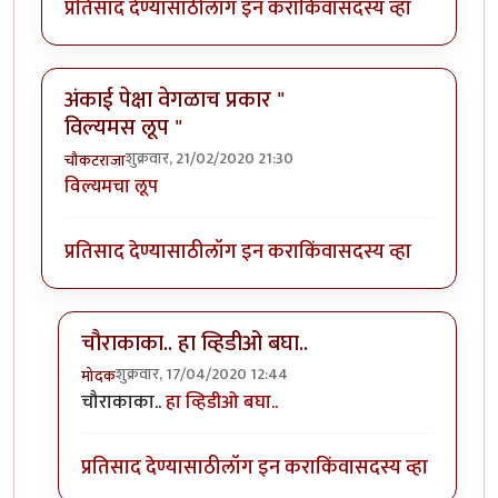
प्रतिसाद देण्यासाठी
लॉग इन करा
किंवा
सदस्य व्हा
अंकाई पेक्षा वेगळाच प्रकार "
विल्यमस लूप "
शुक्रवार, 21/02/2020 21:30
चौकटराजा
विल्यमचा लूप
प्रतिसाद देण्यासाठी
लॉग इन करा
किंवा
सदस्य व्हा
चौराकाका.. हा व्हिडीओ बघा..
शुक्रवार, 17/04/2020 12:44
मोदक
In reply to
अंकाई पेक्षा वेगळाच प्रकार " विल्यमस लूप "
by
च
चौराकाका..
हा व्हिडीओ बघा..
प्रतिसाद देण्यासाठी
लॉग इन करा
किंवा
सदस्य व्हा