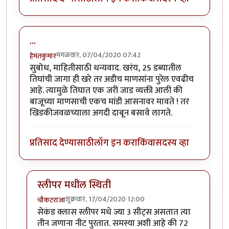
...
मंगळवार, 07/04/2020 07:42
हेमंतकुमार
सुबोध, माहितीसाठी धन्यवाद. खरंय, 2S डब्यातील
तिघांची जागा ही खरे तर अडीच माणसांना पुरेल एवढीच
आहे. त्यामुळे तिघात एक जरी जाड व्यक्ती आली की
बाजूच्या माणसाची एकच मांडी आसनावर मावते ! तर
खिडकीजवळच्याला अगदी दाबून बसावे लागते.
प्रतिसाद देण्यासाठी
लॉग इन करा
किंवा
सदस्य व्हा
स्लीपर मधील स्थिती
शुक्रवार, 17/04/2020 12:00
चौकटराजा
In reply to
...
by
हेमंतकुमार
सेकंड क्लास स्लीपर मधे ज्या 3 सीट्स असतात त्या
तीन जणाना नीट पुरतात. समस्या अशी आहे की 72