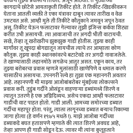
काळचे तुझ्या प्रवासाचे तिकीट अजून आठवते. ते पुठ्याच्या
कागदाचे छोटेसे आयताकृती तिकीट होते. ते तिकीट-खिडकीवरून
घेताना आतली व्यक्ती ते एका यंत्रावर दाबून त्यावर तारीख व वेळ
उमटवत असे. आम्ही मुले ती तिकीटे कौतुकाने जमवून जपून ठेवत
असू. तिकीट घेऊन फलाटावर गेल्यावर तुझी इंजिन्स कर्कश शिट्या
करीत उभी असायची. त्या आवाजाची तर अगदी भीती वाटायची.
सखे, तेव्हा तू खरोखरीच झुकझुक गाडी होतीस. तुझ्या काही
मार्गांवर तू खूपदा बोगद्यातून जायचीस त्याचे तर आम्हाला कोण
कौतुक. तुझ्या काही स्थानकांवरचे बटाटेवडे तर अगदी नावाजलेले.
ते खाण्यासाठी लहानमोठे सगळेच आतुर असत. एकून काय, तर
तुझ्या बरोबरचा प्रवास म्हणजे मुलांसाठी खाणेपिणे व धमाल करणे
यासाठीच असायचा. उपनगरी रेल्वे हा तुझा एक महानगरी अवतार
आहे. लहानपणी मी माझ्या आजोबांबरोबर मुंबईच्या लोकल्सने
प्रवास करी. तुडुंब गर्दीने ओसंडून वाहणाऱ्या डब्यांमध्ये शिरणे व
त्यातून उतरणे हे एक अग्निदिव्यच. असेच एकदा आम्ही फलाटावर
गाडीची वाट पाहत होतो. गाडी आली. आमच्या समोरच्या डब्यात
गर्दीचा महापूर होता. परंतु, त्याला लागूनच्या डब्यात बऱ्याच रिकाम्या
जागा होत्या (हे वर्णन १९७५ मधले !). माझे आजोबा गर्दीच्या
डब्याकडे बघत हताशपणे म्हणाले की त्यात शिरणे अवघड आहे,
तेव्हा आपण ही गाडी सोडून देऊ. त्यावर मी त्यांना कुतूहलाने