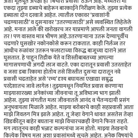
अशा मूलभूत अपेक्षा हा ‘बिचारा प्रवासी’ ठेऊन आहे. मध्यंतरी मी
एकदा तुझ्या डब्याचे बाहेरून बारकाईने निरीक्षण केले. तुझ्या प्रत्येक
डब्याला दोन दरवाजे आहेत. त्यातील एकावर ‘प्रवाशांनी
चढण्यासाठी’ व दुसऱ्यावर ‘उतरण्यासाठी’ असे व्यवस्थित लिहेलेले
आहे. मनात आले की खरोखरच जर याप्रमाणे आपली जनता वागली
तर ! पण वास्तव मात्र भीषण आहे.उतरणाऱ्याना उतरू देण्यापूर्वीच
चढणारे घुसखोर नकोनकोसे करून टाकतात. काही निर्लज्ज तर
आधीच रुळांवर उतरून फलाटाच्या विरुद्ध बाजूच्या दाराने आत
घुसतात. हे पाहून तिडीक येते व शिस्तीबाबतच्या आपल्या
मागासपणाची अगदी लाज वाटते. एका दारातून प्रवासी उतरताहेत
व जसा डबा रिकामा होतोय तसे शिस्तीत दुसऱ्या दारातून नवे
प्रवासी चढताहेत असे ‘रम्य’ दृश्य बघायला एखाद्या सम्रुद्ध
परदेशातच जावे लागेल ! तुझ्यामधून नियमित प्रवास करणाऱ्या
माझ्यासारख्या अनेकांच्या जीवनाचा तू अविभाज्य भाग झाली
आहेस. तुझ्या संगतीत मला जीवनातले आनंद व चैतन्यदायी प्रसंग
अनुभवायला मिळाले आहेत. माझ्या बरोबरचे काही सहप्रवासी आता
माझे जिवलग मित्र झाले आहेत. तू जेव्हा वेगाने धावत असतेस तेव्हा
खिडकीतून बाहेर बघताना माझे विचारचक्रही वेगाने फिरत राहते.
मग त्यातूनच काही भन्नाट कल्पनांचा जन्म होतो. माझ्या लेखनाचे
कित्येक विषय मला अशा प्रवासांमध्ये सुचले आहेत. अनेक विषयांचे