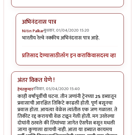
अभिनंदनास पात्र
बुधवार, 01/04/2020 15:20
Nitin Palkar
In reply to
हार्दिक अभिनंदन !
by
हेमंतकुमार
भारतीय रेल्वे नक्कीच अभिनंदनास पात्र आहे.
प्रतिसाद देण्यासाठी
लॉग इन करा
किंवा
सदस्य व्हा
अंतर विकत घेणे !
रविवार, 05/04/2020 15:40
हेमंतकुमार
काही वर्षांपूर्वीची घटना. तीन जणांनी ट्रेनच्या
2S
डब्यातून
प्रवासाची आरक्षित तिकिटे काढली होती. पूर्ण बसूनचा
प्रवास होता. आयत्या वेळेस त्यांतील एक जण गळाला. ते
तिकीट रद्द करायची वेळ टळून गेली होती. मग उरलेल्या
दोघांनी ठरवले की तिघांच्या जागेत ऐसपैस बसून मधली
जागा कुणाला द्यायची नाही. आता या डब्यात कायमच