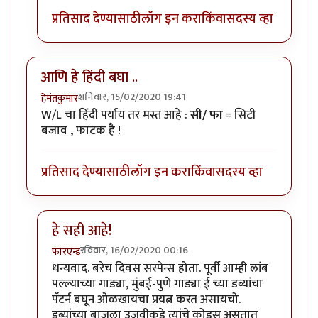
प्रतिसाद देण्यासाठी
लॉग इन करा
किंवा
सदस्य व्हा
आणि हे हिंदी बघा ..
शनिवार, 15/02/2020 19:41
हेमंतकुमार
W/L चा हिंदी पर्याय तर मस्त आहे :
सी/ फा
= सिटी
बजाव , फाटक है !
प्रतिसाद देण्यासाठी
लॉग इन करा
किंवा
सदस्य व्हा
हे सही आहे!
रविवार, 16/02/2020 00:16
फारएन्ड
In reply to
आणि हे हिंदी बघा ..
by
हेमंतकुमार
धन्यवाद. बरेच दिवस सस्पेन्स होता. पूर्वी आम्ही लांब
पल्ल्याच्या गाड्या, मुंबई-पुणे गाड्या ई च्या डब्यांचा
पॅटर्न बघून ओळखायचा प्रयत्न करत असायचो.
डब्यांच्या बाजूला उजवीकडे त्यांचे कोड्स असतात