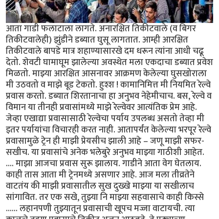
आता गाडी फलाटाला लागते. अनारक्षित तिकीटवाले (व बिगर
तिकीटवालेही) झुंडीने डब्यात घुसू लागतात. आम्ही आरक्षित
तिकीटवाले बापडे मात्र शहाण्यासारखे दम धरून त्यांना आधी चढू
देतो. शेवटी घामाघूम झालेल्या अवस्थेत मला एकदाचा डब्यात प्रवेश
मिळतो. माझ्या आरक्षित आसनावर आक्रमण केलेल्या घुसखोराला
मी उठवतो व माझे बूड टेकतो. हुश्श ! कामानिमित्त मी नियमित रेल्वे
प्रवास करतो. डब्यात शिरतानाचा हा अनुभव नेहेमीचाच. बस, रेल्वे व
विमान या तीनही प्रवासांमध्ये माझे रेल्वेवर आत्यंतिक प्रेम आहे.
जेव्हा एखाद्या प्रवासासाठी रेल्वेचा पर्याय उपलब्ध असतो तेव्हा मी
इतर पर्यायांचा विचारही करत नाही. आतापर्यंत केलेल्या भरपूर रेल्वे
प्रवासामुळे ट्रेन ही माझी प्रेयसीच झाली आहे – जणू माझी सफर-
सखीच. या प्रवासांचे अनेक भलेबुरे अनुभव माझ्या गाठीशी आहेत.
.... माझा आजचा प्रवास सुरू झालाय. गाडीने आता वेग घेतलाय.
काही तास आता मी ट्रेनमध्ये असणार आहे. आज मला तीव्रतेने
वाटतंय की माझी प्रवासातील सुख दुख्खे माझ्या या सखीलाच
सांगावित. तर एक सखे, तुझ्या नि माझ्या सहवासाचे काही किस्से
...... लहानपणी तुझ्यातून प्रवासाची खूपच मज्जा वाटायची. त्या