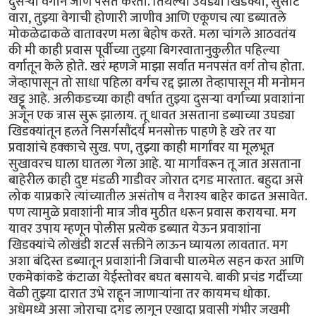
दुसऱ्या वर्गाने जाणे पसंत करतो. तिथल्या उघड्या खिडक्या, सुसाट
वारा, तुझ्या वेगाची होणारी जाणीव आणि एकूणच त्या डब्यातले
मोकळेढाकळे वातावरण मला बेहोष करते. मला चांगले आठवतंय
की मी काही प्रवास पूर्वीच्या तुझ्या बिगरवातानुकुलीत पहिल्या
वर्गातून केले होते. खरं म्हणजे माझा सर्वात मनपसंत वर्ग तोच होता.
जेव्हापासून तो साधा पहिला वर्गच रद्द झाला तेव्हापासून मी मनोमन
खट्टू आहे. अलीकडच्या काही वर्षात तुझ्या दुसऱ्या वर्गाच्या प्रवाशांना
अजून एक त्रास सुरू झालाय. तू धावत असताना डब्याच्या उघड्या
खिडक्यांतून हलते निसर्गसौंदर्य मनसोक्त पाहणे हे खरे तर या
प्रवाशांचे हक्काचे सुख. पण, तुझ्या काही मार्गांवर या मूलभूत
सुखावरच घाला घातला गेला आहे. या मार्गांवरून तू जात असताना
बाहेरील काही दुष्ट मंडळी गाडीवर जोरात दगड मारतात. बहुदा असे
लोक याप्रकारे त्यांच्यातील असंतोष व नैराश्य बाहेर काढत असावेत.
पण त्यामुळे प्रवाशांनी मात्र जीव मुठीत धरून प्रवास करायचा. मग
यावर उपाय म्हणून पोलीस प्रत्येक डब्यात येऊन प्रवाशांना
खिडक्यांचे लोखंडी शटर्स सक्तीने लाऊन घ्यायला लावतात. मग
अशा बंदिस्त डब्यातून प्रवाशांनी जिवाची घालमेल सहन करत आणि
एकमेकांकडे कंटाळा येईस्तोवर बघत बसायचे. बाकी प्रचंड गर्दीच्या
वेळी तुझ्या दारात उभे राहून जाणाऱ्यांना तर कायमच धोका.
अधेमध्ये असा जोराचा दगड लागून एखादा प्रवासी गंभीर जखमी