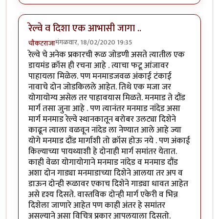
रेल्वे व दिशा एक आभासी जागा ..
मंगळवार, 18/02/2020 19:35
चौकटराजा
रेल्वे चे अनेक प्रकारची रूळ जोडणी असते त्यातील एक
डायमंड क्रॉस ही रचना आहे . त्याचा फटू आंजावर
पाहायला मिळेल. पण मनमाडजवळ अंकाई टंकाई
नावाचे दोन जोडकिलले आहेत. तिथे एक मजा जर
योगायोग्य असेल तर पाहावयास मिळते. मनमाड ते दौंड
मार्ग तसा जुना आहे . पण त्यानंतर मनमाड नांदेड असा
मार्ग मनमाड रेल्वे स्थानकातून बरोबर उलट्या दिशेने
काढून त्याला वळवून नांदेड ला नेण्यात आले आहे ज्या
योगे मनमाड दौंड मार्गाशी तो क्रॉस होऊ नये . पण अंकाई
किल्याच्या पायथ्याशी हे दोनाही मार्ग समांतर येतात.
काही वेळा योगायोगाने मनमाड नांदेड व मनमाड दौंड
अशा दोन गाड्या मनमाडाच्या दिशेने आलया तर अप व
डाऊन दोन्ही रूळावर एकाच दिशेने गाड्या धावत आहेत
असे दृश्य दिसते. वास्तविक दोन्ही मार्ग एकेरी व भिन्न
दिशेला जाणारे आहेत पण काही अंतर हे समांतर
असल्याने असा विचित्र प्रकार आपलयाला दिसतो.