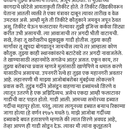
काळचे तुझ्या प्रवासाचे तिकीट अजून आठवते. ते पुठ्याच्या
कागदाचे छोटेसे आयताकृती तिकीट होते. ते तिकीट-खिडकीवरून
घेताना आतली व्यक्ती ते एका यंत्रावर दाबून त्यावर तारीख व वेळ
उमटवत असे. आम्ही मुले ती तिकीटे कौतुकाने जमवून जपून ठेवत
असू. तिकीट घेऊन फलाटावर गेल्यावर तुझी इंजिन्स कर्कश शिट्या
करीत उभी असायची. त्या आवाजाची तर अगदी भीती वाटायची.
सखे, तेव्हा तू खरोखरीच झुकझुक गाडी होतीस. तुझ्या काही
मार्गांवर तू खूपदा बोगद्यातून जायचीस त्याचे तर आम्हाला कोण
कौतुक. तुझ्या काही स्थानकांवरचे बटाटेवडे तर अगदी नावाजलेले.
ते खाण्यासाठी लहानमोठे सगळेच आतुर असत. एकून काय, तर
तुझ्या बरोबरचा प्रवास म्हणजे मुलांसाठी खाणेपिणे व धमाल करणे
यासाठीच असायचा. उपनगरी रेल्वे हा तुझा एक महानगरी अवतार
आहे. लहानपणी मी माझ्या आजोबांबरोबर मुंबईच्या लोकल्सने
प्रवास करी. तुडुंब गर्दीने ओसंडून वाहणाऱ्या डब्यांमध्ये शिरणे व
त्यातून उतरणे हे एक अग्निदिव्यच. असेच एकदा आम्ही फलाटावर
गाडीची वाट पाहत होतो. गाडी आली. आमच्या समोरच्या डब्यात
गर्दीचा महापूर होता. परंतु, त्याला लागूनच्या डब्यात बऱ्याच रिकाम्या
जागा होत्या (हे वर्णन १९७५ मधले !). माझे आजोबा गर्दीच्या
डब्याकडे बघत हताशपणे म्हणाले की त्यात शिरणे अवघड आहे,
तेव्हा आपण ही गाडी सोडून देऊ. त्यावर मी त्यांना कुतूहलाने