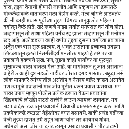
दुसऱ्या वर्गाने जाणे पसंत करतो. तिथल्या उघड्या खिडक्या, सुसाट
वारा, तुझ्या वेगाची होणारी जाणीव आणि एकूणच त्या डब्यातले
मोकळेढाकळे वातावरण मला बेहोष करते. मला चांगले आठवतंय
की मी काही प्रवास पूर्वीच्या तुझ्या बिगरवातानुकुलीत पहिल्या
वर्गातून केले होते. खरं म्हणजे माझा सर्वात मनपसंत वर्ग तोच होता.
जेव्हापासून तो साधा पहिला वर्गच रद्द झाला तेव्हापासून मी मनोमन
खट्टू आहे. अलीकडच्या काही वर्षात तुझ्या दुसऱ्या वर्गाच्या प्रवाशांना
अजून एक त्रास सुरू झालाय. तू धावत असताना डब्याच्या उघड्या
खिडक्यांतून हलते निसर्गसौंदर्य मनसोक्त पाहणे हे खरे तर या
प्रवाशांचे हक्काचे सुख. पण, तुझ्या काही मार्गांवर या मूलभूत
सुखावरच घाला घातला गेला आहे. या मार्गांवरून तू जात असताना
बाहेरील काही दुष्ट मंडळी गाडीवर जोरात दगड मारतात. बहुदा असे
लोक याप्रकारे त्यांच्यातील असंतोष व नैराश्य बाहेर काढत असावेत.
पण त्यामुळे प्रवाशांनी मात्र जीव मुठीत धरून प्रवास करायचा. मग
यावर उपाय म्हणून पोलीस प्रत्येक डब्यात येऊन प्रवाशांना
खिडक्यांचे लोखंडी शटर्स सक्तीने लाऊन घ्यायला लावतात. मग
अशा बंदिस्त डब्यातून प्रवाशांनी जिवाची घालमेल सहन करत आणि
एकमेकांकडे कंटाळा येईस्तोवर बघत बसायचे. बाकी प्रचंड गर्दीच्या
वेळी तुझ्या दारात उभे राहून जाणाऱ्यांना तर कायमच धोका.
अधेमध्ये असा जोराचा दगड लागून एखादा प्रवासी गंभीर जखमी