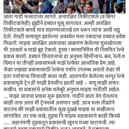
आता गाडी फलाटाला लागते. अनारक्षित तिकीटवाले (व बिगर
तिकीटवालेही) झुंडीने डब्यात घुसू लागतात. आम्ही आरक्षित
तिकीटवाले बापडे मात्र शहाण्यासारखे दम धरून त्यांना आधी चढू
देतो. शेवटी घामाघूम झालेल्या अवस्थेत मला एकदाचा डब्यात प्रवेश
मिळतो. माझ्या आरक्षित आसनावर आक्रमण केलेल्या घुसखोराला
मी उठवतो व माझे बूड टेकतो. हुश्श ! कामानिमित्त मी नियमित रेल्वे
प्रवास करतो. डब्यात शिरतानाचा हा अनुभव नेहेमीचाच. बस, रेल्वे व
विमान या तीनही प्रवासांमध्ये माझे रेल्वेवर आत्यंतिक प्रेम आहे.
जेव्हा एखाद्या प्रवासासाठी रेल्वेचा पर्याय उपलब्ध असतो तेव्हा मी
इतर पर्यायांचा विचारही करत नाही. आतापर्यंत केलेल्या भरपूर रेल्वे
प्रवासामुळे ट्रेन ही माझी प्रेयसीच झाली आहे – जणू माझी सफर-
सखीच. या प्रवासांचे अनेक भलेबुरे अनुभव माझ्या गाठीशी आहेत.
.... माझा आजचा प्रवास सुरू झालाय. गाडीने आता वेग घेतलाय.
काही तास आता मी ट्रेनमध्ये असणार आहे. आज मला तीव्रतेने
वाटतंय की माझी प्रवासातील सुख दुख्खे माझ्या या सखीलाच
सांगावित. तर एक सखे, तुझ्या नि माझ्या सहवासाचे काही किस्से
...... लहानपणी तुझ्यातून प्रवासाची खूपच मज्जा वाटायची. त्या