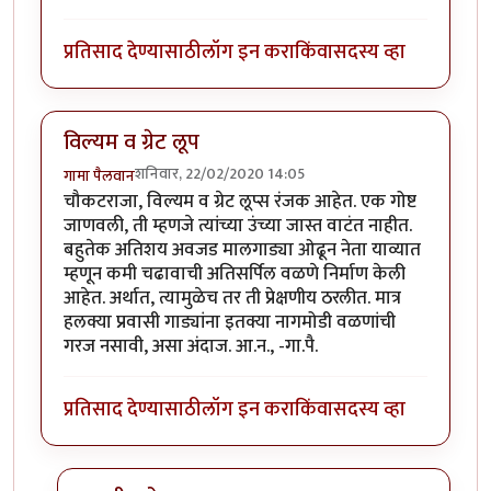
प्रतिसाद देण्यासाठी
लॉग इन करा
किंवा
सदस्य व्हा
विल्यम व ग्रेट लूप
शनिवार, 22/02/2020 14:05
गामा पैलवान
चौकटराजा, विल्यम व ग्रेट लूप्स रंजक आहेत. एक गोष्ट
जाणवली, ती म्हणजे त्यांच्या उंच्या जास्त वाटंत नाहीत.
बहुतेक अतिशय अवजड मालगाड्या ओढून नेता याव्यात
म्हणून कमी चढावाची अतिसर्पिल वळणे निर्माण केली
आहेत. अर्थात, त्यामुळेच तर ती प्रेक्षणीय ठरलीत. मात्र
हलक्या प्रवासी गाड्यांना इतक्या नागमोडी वळणांची
गरज नसावी, असा अंदाज. आ.न., -गा.पै.
प्रतिसाद देण्यासाठी
लॉग इन करा
किंवा
सदस्य व्हा