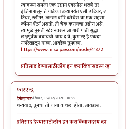
त्यावरून समजा एक उद्यान एक्सप्रेस धरली तर
इंजिनापासून ते गार्डच्या डब्यापर्यंत एसी २ टियर, २
टियर, स्लीपर, जनरल वगैरे कोचेस चा एक सहसा
कॉमन पॅटर्न असतो. तो चेक करायचा उद्योग असे.
त्यामुळे नुसती स्टेशनवरून जाणारी गाडी सुद्धा
लक्षपूर्वक बघायचो. बाय द वे, कुमार१ हे एकदा
नजरेखालून घाला. आवडेल तुम्हाला.
https://www.misalpav.com/node/41372
प्रतिसाद देण्यासाठी
लॉग इन करा
किंवा
सदस्य व्हा
फारएन्ड,
रविवार, 16/02/2020 08:55
हेमंतकुमार
धन्यवाद, तुमचा तो धागा वाचला होता, आवडला.
प्रतिसाद देण्यासाठी
लॉग इन करा
किंवा
सदस्य व्हा