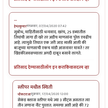
...
मंगळवार, 07/04/2020 07:42
हेमंतकुमार
सुबोध, माहितीसाठी धन्यवाद. खरंय, 2S डब्यातील
तिघांची जागा ही खरे तर अडीच माणसांना पुरेल एवढीच
आहे. त्यामुळे तिघात एक जरी जाड व्यक्ती आली की
बाजूच्या माणसाची एकच मांडी आसनावर मावते ! तर
खिडकीजवळच्याला अगदी दाबून बसावे लागते.
प्रतिसाद देण्यासाठी
लॉग इन करा
किंवा
सदस्य व्हा
स्लीपर मधील स्थिती
शुक्रवार, 17/04/2020 12:00
चौकटराजा
In reply to
...
by
हेमंतकुमार
सेकंड क्लास स्लीपर मधे ज्या 3 सीट्स असतात त्या
तीन जणाना नीट पुरतात. समस्या अशी आहे की 72