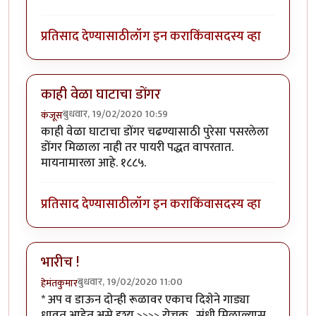
प्रतिसाद देण्यासाठी
लॉग इन करा
किंवा
सदस्य व्हा
काही वेळा घाटाचा डोंगर
बुधवार, 19/02/2020 10:59
कंजूस
काही वेळा घाटाचा डोंगर चढण्यासाठी पुरेसा पसरलेला
डोंगर मिळाला नाही तर पायरी पद्धत वापरतात.
मायनामारला आहे. १८८५.
प्रतिसाद देण्यासाठी
लॉग इन करा
किंवा
सदस्य व्हा
भारीच !
बुधवार, 19/02/2020 11:00
हेमंतकुमार
* अप व डाऊन दोन्ही रूळावर एकाच दिशेने गाड्या
धावत आहेत असे दृश्य >>>> रोचक . संधी मिळाल्यास