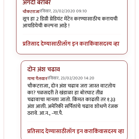
अगदी बरोबर
रविवार, 23/02/2020 09:10
चौकटराजा
In reply to
विल्यम व ग्रेट लूप
by
गामा पैलवान
लूप हा 2 डिग्री ग्रेडियंट मेंटेन करण्यासाठीच करायची
आयडियेची कल्पना आहे !
प्रतिसाद देण्यासाठी
लॉग इन करा
किंवा
सदस्य व्हा
दोन अंश चढाव
रविवार, 23/02/2020 14:20
गामा पैलवान
In reply to
अगदी बरोबर
by
चौकटराजा
चौकटराजा, दोन अंश चढाव जरा जास्त वाटतोय
का? पळसदरी ते खंडाळा हा बोरघाट तीव्र
चढावाचा मानला जातो. किंमत काढली तर १.३३
अंश आली. अमेरिकी सर्पिलांचे चढाव शोधणे रंजक
ठरावे. आ.न., -गा.पै.
प्रतिसाद देण्यासाठी
लॉग इन करा
किंवा
सदस्य व्हा