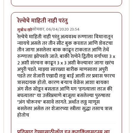
रेल्वेचे माहिती नाही परंतु
सोमवार, 06/04/2020 23:54
सुबोध खरे
रेल्वेचे माहिती नाही परंतु अत्यवस्थ रुग्णाला विमानातून
न्यायचे असले तर तीन सीट बुक करतात आणि शेवटचा
तीन जागा असलेला बाक काढून टाकतात आणि तेथें
रुग्णाला झोपवले जाते. बाकी रेल्वेने द्वितीय वर्गाच्या 3 x
2 अशी संरचना काढून 3 x 3 अशी केल्यावर जागा खरंच
अपुरी पडते. माझ्या सारख्या बारीक माणसाला अपुरी
पडते तर शेजारी एखादी लठ्ठ बाई आली तर प्रवास फारच
त्रासदायक होतो. कारण बऱ्याच वेळेस आशा बायका
अंग सैल सोडून बसतात आणि मग "हगत्याला लाज की
बघत्याला" या उक्तीप्रमाणे बाजूला बसलेल्या पुरुषाला
"अंग चोरूनच" बसावे लागते. अर्थात लठ्ठ माणूस
बसलेला असेल तर शेजारच्या स्त्रीला सुद्धा तसाच त्रास
होतोच
प्रतिसाद देण्यासाठी
लॉग इन करा
किंवा
सदस्य व्हा