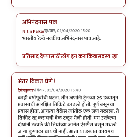
अभिनंदनास पात्र
बुधवार, 01/04/2020 15:20
Nitin Palkar
In reply to
हार्दिक अभिनंदन !
by
हेमंतकुमार
भारतीय रेल्वे नक्कीच अभिनंदनास पात्र आहे.
प्रतिसाद देण्यासाठी
लॉग इन करा
किंवा
सदस्य व्हा
अंतर विकत घेणे !
रविवार, 05/04/2020 15:40
हेमंतकुमार
काही वर्षांपूर्वीची घटना. तीन जणांनी ट्रेनच्या
2S
डब्यातून
प्रवासाची आरक्षित तिकिटे काढली होती. पूर्ण बसूनचा
प्रवास होता. आयत्या वेळेस त्यांतील एक जण गळाला. ते
तिकीट रद्द करायची वेळ टळून गेली होती. मग उरलेल्या
दोघांनी ठरवले की तिघांच्या जागेत ऐसपैस बसून मधली
जागा कुणाला द्यायची नाही. आता या डब्यात कायमच