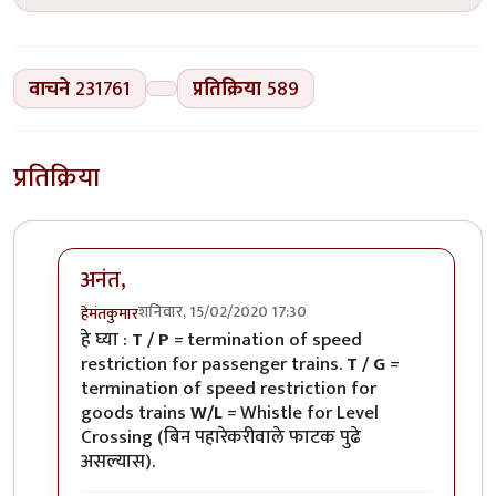
वाचने
231761
प्रतिक्रिया
589
प्रतिक्रिया
अनंत,
शनिवार, 15/02/2020 17:30
हेमंतकुमार
In reply to
रेल्वे रुळांच्या
by
अनन्त्_यात्री
हे घ्या :
T / P
= termination of speed
restriction for passenger trains.
T / G
=
termination of speed restriction for
goods trains
W/L
= Whistle for Level
Crossing (बिन पहारेकरीवाले फाटक पुढे
असल्यास).