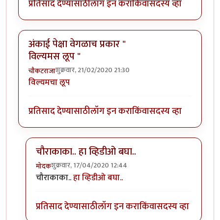
प्रतिसाद देण्यासाठी
लॉग इन करा
किंवा
सदस्य व्हा
अंकाई पेक्षा वेगळाच प्रकार "
विल्यमस लूप "
शुक्रवार, 21/02/2020 21:30
चौकटराजा
विल्यमचा लूप
प्रतिसाद देण्यासाठी
लॉग इन करा
किंवा
सदस्य व्हा
चौराकाका.. हा व्हिडीओ बघा..
शुक्रवार, 17/04/2020 12:44
मोदक
In reply to
अंकाई पेक्षा वेगळाच प्रकार " विल्यमस लूप "
by
च
चौराकाका..
हा व्हिडीओ बघा..
प्रतिसाद देण्यासाठी
लॉग इन करा
किंवा
सदस्य व्हा