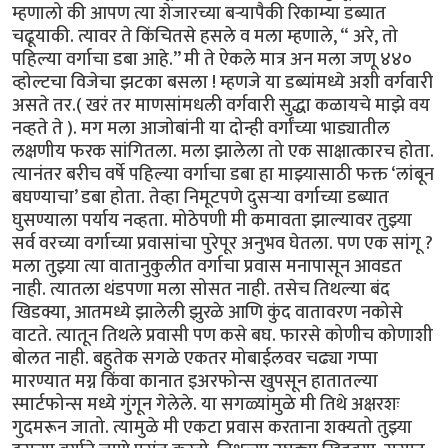
म्हणालो की आपण त्या शेजारच्या बऱ्यापैकी रिकाम्या डब्यात
चढूयाकी. त्यावर ते किंचितसे हसले व मला म्हणाले, “ अरे, तो
पहिल्या वर्गाचा डबा आहे.’’ मी ते ऐकले मात्र अन मला जणू ४४०
व्होल्टचा विजेचा झटका बसला ! म्हणजे या डब्यांमध्ये अशी वर्गवारी
असते तर.( खरं तर माणसांमधली वर्गवारी सुद्धा कळायचे माझे वय
नव्हते ते ). मग मला आजोबांनी या दोन्ही वर्गांच्या भाड्यातील
लक्षणीय फरक सांगितला. मला झालेला तो एक साक्षात्कारच होता.
त्यानंतर बरीच वर्षे पहिल्या वर्गाचा डबा हा माझ्यासाठी फक्त ‘लांबून
बघण्याचा’ डबा होता. तेव्हा निमूटपणे दुसऱ्या वर्गाच्या डब्यात
घुसण्याला पर्याय नव्हता. मोठेपणी मी कमावता झाल्यावर तुझ्या
सर्व वरच्या वर्गाच्या प्रवासांचा पुरेपूर अनुभव घेतला. पण एक सांगू ?
मला तुझ्या त्या वातानुकुलीत वर्गाचा प्रवास मनापासून आवडत
नाही. त्यातला थंडपणा मला सोसत नाही. तसेच तिथल्या बंद
खिडक्या, आतमध्ये झालेली झुरळे आणि कुंद वातावरण नकोसे
वाटते. त्यातून तिथले प्रवासी पण कसे बघ. फारसे कोणीच कोणाशी
बोलत नाही. बहुतेक सगळे एकतर मोबाईलवर चढ्या गप्पा
मारण्यात मग्न किंवा कानात इअरफोन्स खुपसून हातातल्या
स्मार्टफोन्स मध्ये गुंगून गेलेले. या सगळ्यांमुळे मी तिथे अक्षरशः
गुदमरून जातो. त्यामुळे मी एकटा प्रवास करताना शक्यतो तुझ्या