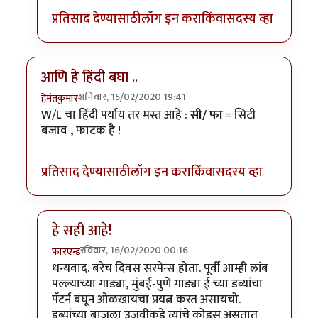
प्रतिसाद देण्यासाठी
लॉग इन करा
किंवा
सदस्य व्हा
आणि हे हिंदी बघा ..
शनिवार, 15/02/2020 19:41
हेमंतकुमार
W/L चा हिंदी पर्याय तर मस्त आहे :
सी/ फा
= सिटी
बजाव , फाटक है !
प्रतिसाद देण्यासाठी
लॉग इन करा
किंवा
सदस्य व्हा
हे सही आहे!
रविवार, 16/02/2020 00:16
फारएन्ड
In reply to
आणि हे हिंदी बघा ..
by
हेमंतकुमार
धन्यवाद. बरेच दिवस सस्पेन्स होता. पूर्वी आम्ही लांब
पल्ल्याच्या गाड्या, मुंबई-पुणे गाड्या ई च्या डब्यांचा
पॅटर्न बघून ओळखायचा प्रयत्न करत असायचो.
डब्यांच्या बाजूला उजवीकडे त्यांचे कोड्स असतात