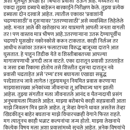
अशा मूलभूत अपेक्षा हा ‘बिचारा प्रवासी’ ठेऊन आहे. मध्यंतरी मी
एकदा तुझ्या डब्याचे बाहेरून बारकाईने निरीक्षण केले. तुझ्या प्रत्येक
डब्याला दोन दरवाजे आहेत. त्यातील एकावर ‘प्रवाशांनी
चढण्यासाठी’ व दुसऱ्यावर ‘उतरण्यासाठी’ असे व्यवस्थित लिहेलेले
आहे. मनात आले की खरोखरच जर याप्रमाणे आपली जनता वागली
तर ! पण वास्तव मात्र भीषण आहे.उतरणाऱ्याना उतरू देण्यापूर्वीच
चढणारे घुसखोर नकोनकोसे करून टाकतात. काही निर्लज्ज तर
आधीच रुळांवर उतरून फलाटाच्या विरुद्ध बाजूच्या दाराने आत
घुसतात. हे पाहून तिडीक येते व शिस्तीबाबतच्या आपल्या
मागासपणाची अगदी लाज वाटते. एका दारातून प्रवासी उतरताहेत
व जसा डबा रिकामा होतोय तसे शिस्तीत दुसऱ्या दारातून नवे
प्रवासी चढताहेत असे ‘रम्य’ दृश्य बघायला एखाद्या सम्रुद्ध
परदेशातच जावे लागेल ! तुझ्यामधून नियमित प्रवास करणाऱ्या
माझ्यासारख्या अनेकांच्या जीवनाचा तू अविभाज्य भाग झाली
आहेस. तुझ्या संगतीत मला जीवनातले आनंद व चैतन्यदायी प्रसंग
अनुभवायला मिळाले आहेत. माझ्या बरोबरचे काही सहप्रवासी आता
माझे जिवलग मित्र झाले आहेत. तू जेव्हा वेगाने धावत असतेस तेव्हा
खिडकीतून बाहेर बघताना माझे विचारचक्रही वेगाने फिरत राहते.
मग त्यातूनच काही भन्नाट कल्पनांचा जन्म होतो. माझ्या लेखनाचे
कित्येक विषय मला अशा प्रवासांमध्ये सुचले आहेत. अनेक विषयांचे