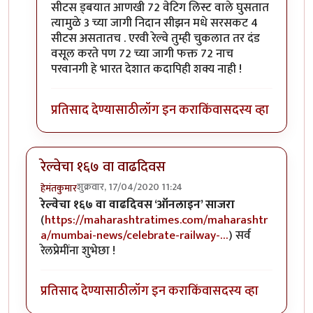
सीटस ड्बयात आणखी 72 वेटिग लिस्ट वाले घुसतात
त्यामुळे 3 च्या जागी निदान सीझन मधे सरसकट 4
सीटस असतातच . एरवी रेल्वे तुम्ही चुकलात तर दंड
वसूल करते पण 72 च्या जागी फक्त 72 नाच
परवानगी हे भारत देशात कदापिही शक्य नाही !
प्रतिसाद देण्यासाठी
लॉग इन करा
किंवा
सदस्य व्हा
रेल्वेचा १६७ वा वाढदिवस
शुक्रवार, 17/04/2020 11:24
हेमंतकुमार
रेल्वेचा १६७ वा वाढदिवस ‘ऑनलाइन’ साजरा
(
https://maharashtratimes.com/maharashtr
a/mumbai-news/celebrate-railway-…
) सर्व
रेलप्रेमींना शुभेछा !
प्रतिसाद देण्यासाठी
लॉग इन करा
किंवा
सदस्य व्हा