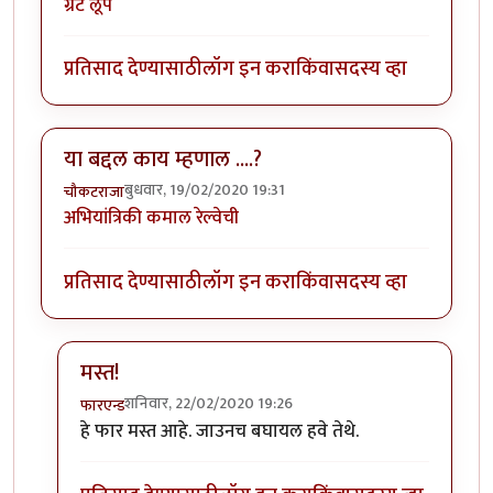
ग्रेट लूप
प्रतिसाद देण्यासाठी
लॉग इन करा
किंवा
सदस्य व्हा
या बद्दल काय म्हणाल ....?
बुधवार, 19/02/2020 19:31
चौकटराजा
अभियांत्रिकी कमाल रेल्वेची
प्रतिसाद देण्यासाठी
लॉग इन करा
किंवा
सदस्य व्हा
मस्त!
शनिवार, 22/02/2020 19:26
फारएन्ड
In reply to
या बद्दल काय म्हणाल ....?
by
चौकटराजा
हे फार मस्त आहे. जाउनच बघायल हवे तेथे.