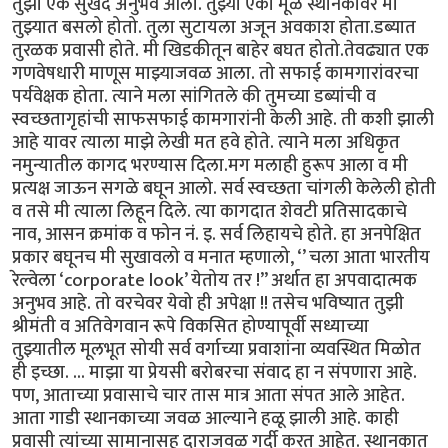
तुझा एक सुखद अनुभव आला. तुझ्या एका मूळ स्थानकावर मी
तुझ्यात बसलो होतो. तुला सुटायला अजून अवकाश होता.डब्यात
तुरळक प्रवासी होते. मी खिडकीतून बाहेर बघत होतो.तेवढ्यात एक
गणवेषधारी माणूस माझ्याजवळ आला. तो सफाई कामगारांवरचा
पर्यवेक्षक होता. त्याने मला सांगितले की तुमच्या डब्यांची व
स्वच्छतागृहांची साफसफाई कामगारांनी केली आहे. ती कशी झाली
आहे यावर त्याला माझे लेखी मत हवे होते. त्याने मला अधिकृत
नमुन्यातील कागद भरण्यास दिला.मग मलाही हुरूप आला व मी
प्रत्यक्ष जाऊन सगळे बघून आलो. सर्व स्वच्छता चांगली केलेली होती
व तसे मी त्याला लिहून दिले. त्या कागदात शेवटी प्रतिसादकाचे
नाव, आसन क्रमांक व फोन नं. इ. सर्व लिहायचे होते. हा अनपेक्षित
प्रकार बघूनच मी सुखावलो व मनात म्हणालो, ‘’ चला आता भारतीय
रेल्वेला ‘corporate look’ येतोय तर !” अर्थात हा अपवादात्मक
अनुभव आहे. तो वरचेवर येवो ही अपेक्षा !! तसेच भविष्यात तुझी
श्रीमंती व अतिवेगवान रूपे विकसित होण्यापूर्वी सध्याच्या
तुझ्यातील मूलभूत सोयी सर्व वर्गाच्या प्रवाशांना व्यवस्थित मिळोत
ही इच्छा. ... माझा या प्रेयसी बरोबरचा संवाद हा न संपणारा आहे.
पण, आताच्या प्रवासाचे चार तास मात्र आता संपत आले आहेत.
आता गाडी स्थानकाच्या जवळ आल्याने हळू झाली आहे. काही
प्रवासी त्यांच्या सामानासह दाराजवळ गर्दी करत आहेत. स्थानकात