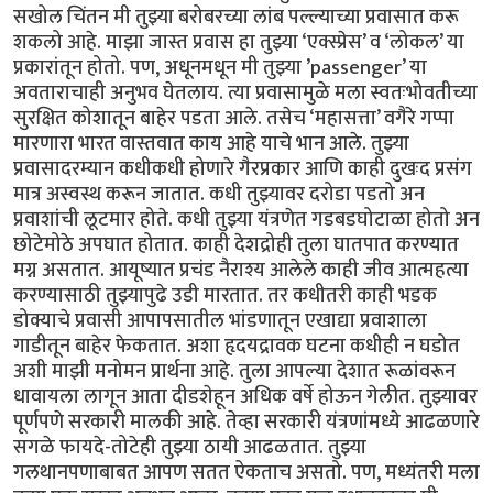
सखोल चिंतन मी तुझ्या बरोबरच्या लांब पल्ल्याच्या प्रवासात करू
शकलो आहे. माझा जास्त प्रवास हा तुझ्या ‘एक्स्प्रेस’ व ‘लोकल’ या
प्रकारांतून होतो. पण, अधूनमधून मी तुझ्या ’passenger’ या
अवताराचाही अनुभव घेतलाय. त्या प्रवासामुळे मला स्वतःभोवतीच्या
सुरक्षित कोशातून बाहेर पडता आले. तसेच ‘महासत्ता’ वगैरे गप्पा
मारणारा भारत वास्तवात काय आहे याचे भान आले. तुझ्या
प्रवासादरम्यान कधीकधी होणारे गैरप्रकार आणि काही दुखःद प्रसंग
मात्र अस्वस्थ करून जातात. कधी तुझ्यावर दरोडा पडतो अन
प्रवाशांची लूटमार होते. कधी तुझ्या यंत्रणेत गडबडघोटाळा होतो अन
छोटेमोठे अपघात होतात. काही देशद्रोही तुला घातपात करण्यात
मग्न असतात. आयूष्यात प्रचंड नैराश्य आलेले काही जीव आत्महत्या
करण्यासाठी तुझ्यापुढे उडी मारतात. तर कधीतरी काही भडक
डोक्याचे प्रवासी आपापसातील भांडणातून एखाद्या प्रवाशाला
गाडीतून बाहेर फेकतात. अशा हृदयद्रावक घटना कधीही न घडोत
अशी माझी मनोमन प्रार्थना आहे. तुला आपल्या देशात रूळांवरून
धावायला लागून आता दीडशेहून अधिक वर्षे होऊन गेलीत. तुझ्यावर
पूर्णपणे सरकारी मालकी आहे. तेव्हा सरकारी यंत्रणांमध्ये आढळणारे
सगळे फायदे-तोटेही तुझ्या ठायी आढळतात. तुझ्या
गलथानपणाबाबत आपण सतत ऐकताच असतो. पण, मध्यंतरी मला