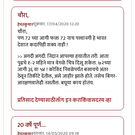
चौरा,
शुक्रवार, 17/04/2020 12:20
हेमंतकुमार
चौरा,
पण 72 च्या जागी फक्त 72 नाच परवानगी हे भारत
देशात कदापिही शक्य नाही !
>> अगदी अगदी. निदान आपल्या हयातीत तरी. आता
पुढचे १-२ महिने मात्र वेगळे चित्र दिसू शकेल. ७२च्या
जागी ३६ वा ५४ ! कोविद निवळेपर्यंत बसायचे अंतर
ठेवून तिकीटे देतील, असे जाहीर झाले होते. तसेच बिगर-
आरक्षणवालेही नसतील. बघूया काय होतंय.
प्रतिसाद देण्यासाठी
लॉग इन करा
किंवा
सदस्य व्हा
20 वर्षे पूर्ण....
गुरुवार, 14/05/2020 09:18
हेमंतकुमार