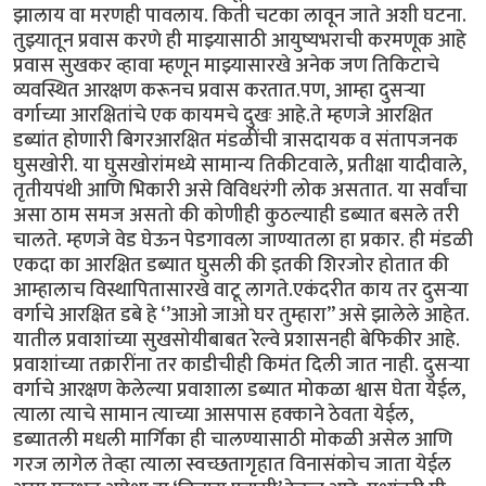
झालाय वा मरणही पावलाय. किती चटका लावून जाते अशी घटना.
तुझ्यातून प्रवास करणे ही माझ्यासाठी आयुष्यभराची करमणूक आहे
प्रवास सुखकर व्हावा म्हणून माझ्यासारखे अनेक जण तिकिटाचे
व्यवस्थित आरक्षण करूनच प्रवास करतात.पण, आम्हा दुसऱ्या
वर्गाच्या आरक्षितांचे एक कायमचे दुखः आहे.ते म्हणजे आरक्षित
डब्यांत होणारी बिगरआरक्षित मंडळींची त्रासदायक व संतापजनक
घुसखोरी. या घुसखोरांमध्ये सामान्य तिकीटवाले, प्रतीक्षा यादीवाले,
तृतीयपंथी आणि भिकारी असे विविधरंगी लोक असतात. या सर्वांचा
असा ठाम समज असतो की कोणीही कुठल्याही डब्यात बसले तरी
चालते. म्हणजे वेड घेऊन पेडगावला जाण्यातला हा प्रकार. ही मंडळी
एकदा का आरक्षित डब्यात घुसली की इतकी शिरजोर होतात की
आम्हालाच विस्थापितासारखे वाटू लागते.एकंदरीत काय तर दुसऱ्या
वर्गाचे आरक्षित डबे हे ‘’आओ जाओ घर तुम्हारा’’ असे झालेले आहेत.
यातील प्रवाशांच्या सुखसोयीबाबत रेल्वे प्रशासनही बेफिकीर आहे.
प्रवाशांच्या तक्रारींना तर काडीचीही किमंत दिली जात नाही. दुसऱ्या
वर्गाचे आरक्षण केलेल्या प्रवाशाला डब्यात मोकळा श्वास घेता येईल,
त्याला त्याचे सामान त्याच्या आसपास हक्काने ठेवता येईल,
डब्यातली मधली मार्गिका ही चालण्यासाठी मोकळी असेल आणि
गरज लागेल तेव्हा त्याला स्वच्छतागृहात विनासंकोच जाता येईल