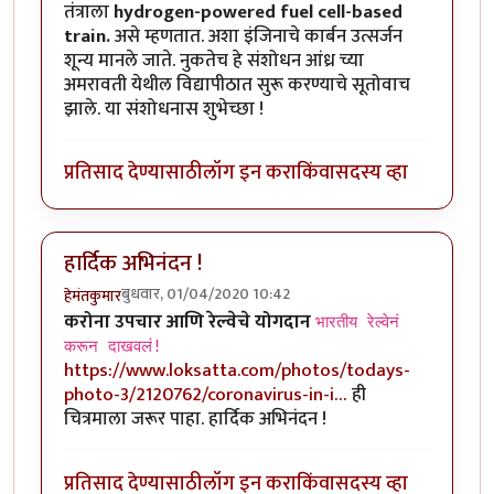
तंत्राला
hydrogen-powered fuel cell-based
train.
असे म्हणतात. अशा इंजिनाचे कार्बन उत्सर्जन
शून्य मानले जाते. नुकतेच हे संशोधन आंध्र च्या
अमरावती येथील विद्यापीठात सुरू करण्याचे सूतोवाच
झाले. या संशोधनास शुभेच्छा !
प्रतिसाद देण्यासाठी
लॉग इन करा
किंवा
सदस्य व्हा
हार्दिक अभिनंदन !
बुधवार, 01/04/2020 10:42
हेमंतकुमार
करोना उपचार आणि रेल्वेचे योगदान
भारतीय रेल्वेनं
करून दाखवलं!
https://www.loksatta.com/photos/todays-
photo-3/2120762/coronavirus-in-i…
ही
चित्रमाला जरूर पाहा. हार्दिक अभिनंदन !
प्रतिसाद देण्यासाठी
लॉग इन करा
किंवा
सदस्य व्हा