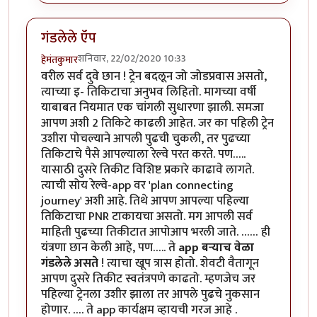
गंडलेले ऍप
शनिवार, 22/02/2020 10:33
हेमंतकुमार
वरील सर्व दुवे छान ! ट्रेन बदलून जो जोडप्रवास असतो,
त्याच्या इ- तिकिटाचा अनुभव लिहितो. मागच्या वर्षी
याबाबत नियमात एक चांगली सुधारणा झाली. समजा
आपण अशी 2 तिकिटे काढली आहेत. जर का पहिली ट्रेन
उशीरा पोचल्याने आपली पुढची चुकली, तर पुढच्या
तिकिटाचे पैसे आपल्याला रेल्वे परत करते. पण…..
यासाठी दुसरे तिकीट विशिष्ट प्रकारे काढावे लागते.
त्याची सोय रेल्वे-app वर 'plan connecting
journey' अशी आहे. तिथे आपण आपल्या पहिल्या
तिकिटाचा PNR टाकायचा असतो. मग आपली सर्व
माहिती पुढच्या तिकीटात आपोआप भरली जाते. …… ही
यंत्रणा छान केली आहे, पण….. ते
app बऱ्याच वेळा
गंडलेले असते
! त्याचा खूप त्रास होतो. शेवटी वैतागून
आपण दुसरे तिकीट स्वतंत्रपणे काढतो. म्हणजेच जर
पहिल्या ट्रेनला उशीर झाला तर आपले पुढचे नुकसान
होणार. …. ते app कार्यक्षम व्हायची गरज आहे .