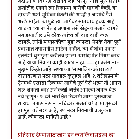
गर्दी आणि बिगरआरक्षितवालेही भरपूर. गाडी सुरु होताच
अशांतील एकाने त्या रिकाम्या जागेची मागणी केली. या
दोघांनी अशी भूमिका घेतली की आम्ही ३ जागांचे पैसे
भरले आहेत. त्यामुळे त्या जागेवर आमचाच हक्क आहे.
या डब्याच्या रचनेत ३ जणाना तसे खेटूनच बसावे लागते.
मग डब्यातील उभे लोक त्यांच्याशी वादावादी करू
लागले. त्यांनी माणुसकीचा मुद्दा काढला. नेमके तेव्हा पूर्ण
प्रवासात तपासनीस आलेच नाहीत. त्या दोघांचा प्रवास
इतरांशी धुसफूस करीतच झाला. यासंदर्भात नियम काय
आहे याचा निवाडा काही झाला नाही. ........ हा प्रसंग आता
मुद्दाम लिहीत आहे. सध्याच्या
‘सामाजिक अंतराच्या
’
वातावरणात मला याबद्दल कुतूहल आहे. १. वरीलप्रमाणे
ट्रेनमध्ये एखाद्या रिकाम्या जागेचे पूर्ण पैसे भरून ती आपण
घेऊ शकतो का? अनोळखी व्यक्ती आपल्या जवळ येऊ
नये म्हणून? २. की आरक्षित रिकामी जागा दुसऱ्याला
द्यायचा तपासनिसांना अधिकार असतोच? ३. माणुसकी
हा मुद्दा बरोबरच आहे, पण मला नियमाची उत्सुकता
आहे. कोणाला माहिती आहे ?
प्रतिसाद देण्यासाठी
लॉग इन करा
किंवा
सदस्य व्हा