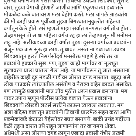
दुसऱ्या वर्गाने जाणे पसंत करतो. तिथल्या उघड्या खिडक्या, सुसाट
वारा, तुझ्या वेगाची होणारी जाणीव आणि एकूणच त्या डब्यातले
मोकळेढाकळे वातावरण मला बेहोष करते. मला चांगले आठवतंय
की मी काही प्रवास पूर्वीच्या तुझ्या बिगरवातानुकुलीत पहिल्या
वर्गातून केले होते. खरं म्हणजे माझा सर्वात मनपसंत वर्ग तोच होता.
जेव्हापासून तो साधा पहिला वर्गच रद्द झाला तेव्हापासून मी मनोमन
खट्टू आहे. अलीकडच्या काही वर्षात तुझ्या दुसऱ्या वर्गाच्या प्रवाशांना
अजून एक त्रास सुरू झालाय. तू धावत असताना डब्याच्या उघड्या
खिडक्यांतून हलते निसर्गसौंदर्य मनसोक्त पाहणे हे खरे तर या
प्रवाशांचे हक्काचे सुख. पण, तुझ्या काही मार्गांवर या मूलभूत
सुखावरच घाला घातला गेला आहे. या मार्गांवरून तू जात असताना
बाहेरील काही दुष्ट मंडळी गाडीवर जोरात दगड मारतात. बहुदा असे
लोक याप्रकारे त्यांच्यातील असंतोष व नैराश्य बाहेर काढत असावेत.
पण त्यामुळे प्रवाशांनी मात्र जीव मुठीत धरून प्रवास करायचा. मग
यावर उपाय म्हणून पोलीस प्रत्येक डब्यात येऊन प्रवाशांना
खिडक्यांचे लोखंडी शटर्स सक्तीने लाऊन घ्यायला लावतात. मग
अशा बंदिस्त डब्यातून प्रवाशांनी जिवाची घालमेल सहन करत आणि
एकमेकांकडे कंटाळा येईस्तोवर बघत बसायचे. बाकी प्रचंड गर्दीच्या
वेळी तुझ्या दारात उभे राहून जाणाऱ्यांना तर कायमच धोका.
अधेमध्ये असा जोराचा दगड लागून एखादा प्रवासी गंभीर जखमी