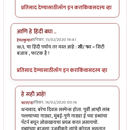
प्रतिसाद देण्यासाठी
लॉग इन करा
किंवा
सदस्य व्हा
आणि हे हिंदी बघा ..
शनिवार, 15/02/2020 19:41
हेमंतकुमार
W/L चा हिंदी पर्याय तर मस्त आहे :
सी/ फा
= सिटी
बजाव , फाटक है !
प्रतिसाद देण्यासाठी
लॉग इन करा
किंवा
सदस्य व्हा
हे सही आहे!
रविवार, 16/02/2020 00:16
फारएन्ड
In reply to
आणि हे हिंदी बघा ..
by
हेमंतकुमार
धन्यवाद. बरेच दिवस सस्पेन्स होता. पूर्वी आम्ही लांब
पल्ल्याच्या गाड्या, मुंबई-पुणे गाड्या ई च्या डब्यांचा
पॅटर्न बघून ओळखायचा प्रयत्न करत असायचो.
डब्यांच्या बाजूला उजवीकडे त्यांचे कोड्स असतात