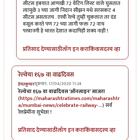
सीटस ड्बयात आणखी 72 वेटिग लिस्ट वाले घुसतात
त्यामुळे 3 च्या जागी निदान सीझन मधे सरसकट 4
सीटस असतातच . एरवी रेल्वे तुम्ही चुकलात तर दंड
वसूल करते पण 72 च्या जागी फक्त 72 नाच
परवानगी हे भारत देशात कदापिही शक्य नाही !
प्रतिसाद देण्यासाठी
लॉग इन करा
किंवा
सदस्य व्हा
रेल्वेचा १६७ वा वाढदिवस
शुक्रवार, 17/04/2020 11:24
हेमंतकुमार
रेल्वेचा १६७ वा वाढदिवस ‘ऑनलाइन’ साजरा
(
https://maharashtratimes.com/maharashtr
a/mumbai-news/celebrate-railway-…
) सर्व
रेलप्रेमींना शुभेछा !
प्रतिसाद देण्यासाठी
लॉग इन करा
किंवा
सदस्य व्हा