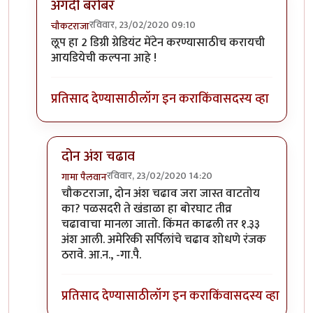
अगदी बरोबर
रविवार, 23/02/2020 09:10
चौकटराजा
In reply to
विल्यम व ग्रेट लूप
by
गामा पैलवान
लूप हा 2 डिग्री ग्रेडियंट मेंटेन करण्यासाठीच करायची
आयडियेची कल्पना आहे !
प्रतिसाद देण्यासाठी
लॉग इन करा
किंवा
सदस्य व्हा
दोन अंश चढाव
रविवार, 23/02/2020 14:20
गामा पैलवान
In reply to
अगदी बरोबर
by
चौकटराजा
चौकटराजा, दोन अंश चढाव जरा जास्त वाटतोय
का? पळसदरी ते खंडाळा हा बोरघाट तीव्र
चढावाचा मानला जातो. किंमत काढली तर १.३३
अंश आली. अमेरिकी सर्पिलांचे चढाव शोधणे रंजक
ठरावे. आ.न., -गा.पै.
प्रतिसाद देण्यासाठी
लॉग इन करा
किंवा
सदस्य व्हा