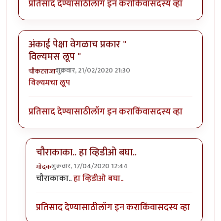
प्रतिसाद देण्यासाठी
लॉग इन करा
किंवा
सदस्य व्हा
अंकाई पेक्षा वेगळाच प्रकार "
विल्यमस लूप "
शुक्रवार, 21/02/2020 21:30
चौकटराजा
विल्यमचा लूप
प्रतिसाद देण्यासाठी
लॉग इन करा
किंवा
सदस्य व्हा
चौराकाका.. हा व्हिडीओ बघा..
शुक्रवार, 17/04/2020 12:44
मोदक
In reply to
अंकाई पेक्षा वेगळाच प्रकार " विल्यमस लूप "
by
च
चौराकाका..
हा व्हिडीओ बघा..
प्रतिसाद देण्यासाठी
लॉग इन करा
किंवा
सदस्य व्हा