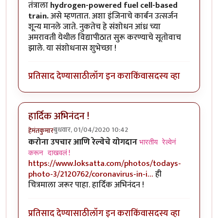
तंत्राला
hydrogen-powered fuel cell-based
train.
असे म्हणतात. अशा इंजिनाचे कार्बन उत्सर्जन
शून्य मानले जाते. नुकतेच हे संशोधन आंध्र च्या
अमरावती येथील विद्यापीठात सुरू करण्याचे सूतोवाच
झाले. या संशोधनास शुभेच्छा !
प्रतिसाद देण्यासाठी
लॉग इन करा
किंवा
सदस्य व्हा
हार्दिक अभिनंदन !
बुधवार, 01/04/2020 10:42
हेमंतकुमार
करोना उपचार आणि रेल्वेचे योगदान
भारतीय रेल्वेनं
करून दाखवलं!
https://www.loksatta.com/photos/todays-
photo-3/2120762/coronavirus-in-i…
ही
चित्रमाला जरूर पाहा. हार्दिक अभिनंदन !
प्रतिसाद देण्यासाठी
लॉग इन करा
किंवा
सदस्य व्हा