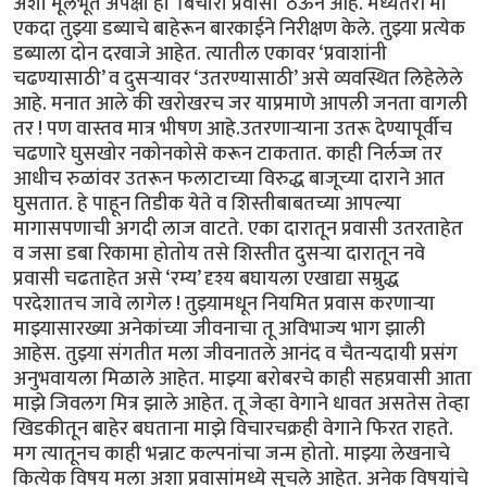
अशा मूलभूत अपेक्षा हा ‘बिचारा प्रवासी’ ठेऊन आहे. मध्यंतरी मी
एकदा तुझ्या डब्याचे बाहेरून बारकाईने निरीक्षण केले. तुझ्या प्रत्येक
डब्याला दोन दरवाजे आहेत. त्यातील एकावर ‘प्रवाशांनी
चढण्यासाठी’ व दुसऱ्यावर ‘उतरण्यासाठी’ असे व्यवस्थित लिहेलेले
आहे. मनात आले की खरोखरच जर याप्रमाणे आपली जनता वागली
तर ! पण वास्तव मात्र भीषण आहे.उतरणाऱ्याना उतरू देण्यापूर्वीच
चढणारे घुसखोर नकोनकोसे करून टाकतात. काही निर्लज्ज तर
आधीच रुळांवर उतरून फलाटाच्या विरुद्ध बाजूच्या दाराने आत
घुसतात. हे पाहून तिडीक येते व शिस्तीबाबतच्या आपल्या
मागासपणाची अगदी लाज वाटते. एका दारातून प्रवासी उतरताहेत
व जसा डबा रिकामा होतोय तसे शिस्तीत दुसऱ्या दारातून नवे
प्रवासी चढताहेत असे ‘रम्य’ दृश्य बघायला एखाद्या सम्रुद्ध
परदेशातच जावे लागेल ! तुझ्यामधून नियमित प्रवास करणाऱ्या
माझ्यासारख्या अनेकांच्या जीवनाचा तू अविभाज्य भाग झाली
आहेस. तुझ्या संगतीत मला जीवनातले आनंद व चैतन्यदायी प्रसंग
अनुभवायला मिळाले आहेत. माझ्या बरोबरचे काही सहप्रवासी आता
माझे जिवलग मित्र झाले आहेत. तू जेव्हा वेगाने धावत असतेस तेव्हा
खिडकीतून बाहेर बघताना माझे विचारचक्रही वेगाने फिरत राहते.
मग त्यातूनच काही भन्नाट कल्पनांचा जन्म होतो. माझ्या लेखनाचे
कित्येक विषय मला अशा प्रवासांमध्ये सुचले आहेत. अनेक विषयांचे