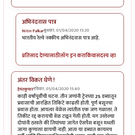
अभिनंदनास पात्र
बुधवार, 01/04/2020 15:20
Nitin Palkar
In reply to
हार्दिक अभिनंदन !
by
हेमंतकुमार
भारतीय रेल्वे नक्कीच अभिनंदनास पात्र आहे.
प्रतिसाद देण्यासाठी
लॉग इन करा
किंवा
सदस्य व्हा
अंतर विकत घेणे !
रविवार, 05/04/2020 15:40
हेमंतकुमार
काही वर्षांपूर्वीची घटना. तीन जणांनी ट्रेनच्या
2S
डब्यातून
प्रवासाची आरक्षित तिकिटे काढली होती. पूर्ण बसूनचा
प्रवास होता. आयत्या वेळेस त्यांतील एक जण गळाला. ते
तिकीट रद्द करायची वेळ टळून गेली होती. मग उरलेल्या
दोघांनी ठरवले की तिघांच्या जागेत ऐसपैस बसून मधली
जागा कुणाला द्यायची नाही. आता या डब्यात कायमच