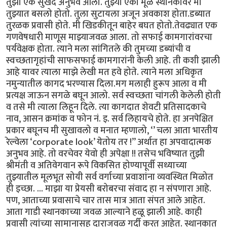
तुझा एक सुखद अनुभव आला. तुझ्या एका मूळ स्थानकावर मी
तुझ्यात बसलो होतो. तुला सुटायला अजून अवकाश होता.डब्यात
तुरळक प्रवासी होते. मी खिडकीतून बाहेर बघत होतो.तेवढ्यात एक
गणवेषधारी माणूस माझ्याजवळ आला. तो सफाई कामगारांवरचा
पर्यवेक्षक होता. त्याने मला सांगितले की तुमच्या डब्यांची व
स्वच्छतागृहांची साफसफाई कामगारांनी केली आहे. ती कशी झाली
आहे यावर त्याला माझे लेखी मत हवे होते. त्याने मला अधिकृत
नमुन्यातील कागद भरण्यास दिला.मग मलाही हुरूप आला व मी
प्रत्यक्ष जाऊन सगळे बघून आलो. सर्व स्वच्छता चांगली केलेली होती
व तसे मी त्याला लिहून दिले. त्या कागदात शेवटी प्रतिसादकाचे
नाव, आसन क्रमांक व फोन नं. इ. सर्व लिहायचे होते. हा अनपेक्षित
प्रकार बघूनच मी सुखावलो व मनात म्हणालो, ‘’ चला आता भारतीय
रेल्वेला ‘corporate look’ येतोय तर !” अर्थात हा अपवादात्मक
अनुभव आहे. तो वरचेवर येवो ही अपेक्षा !! तसेच भविष्यात तुझी
श्रीमंती व अतिवेगवान रूपे विकसित होण्यापूर्वी सध्याच्या
तुझ्यातील मूलभूत सोयी सर्व वर्गाच्या प्रवाशांना व्यवस्थित मिळोत
ही इच्छा. ... माझा या प्रेयसी बरोबरचा संवाद हा न संपणारा आहे.
पण, आताच्या प्रवासाचे चार तास मात्र आता संपत आले आहेत.
आता गाडी स्थानकाच्या जवळ आल्याने हळू झाली आहे. काही
प्रवासी त्यांच्या सामानासह दाराजवळ गर्दी करत आहेत. स्थानकात