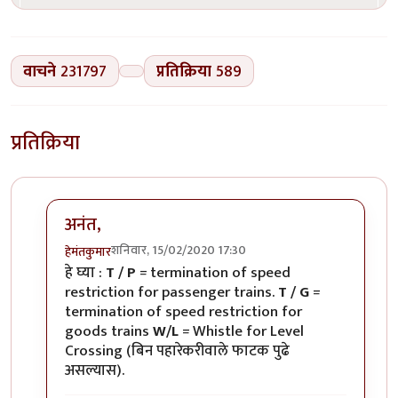
वाचने
231797
प्रतिक्रिया
589
प्रतिक्रिया
अनंत,
शनिवार, 15/02/2020 17:30
हेमंतकुमार
In reply to
रेल्वे रुळांच्या
by
अनन्त्_यात्री
हे घ्या :
T / P
= termination of speed
restriction for passenger trains.
T / G
=
termination of speed restriction for
goods trains
W/L
= Whistle for Level
Crossing (बिन पहारेकरीवाले फाटक पुढे
असल्यास).