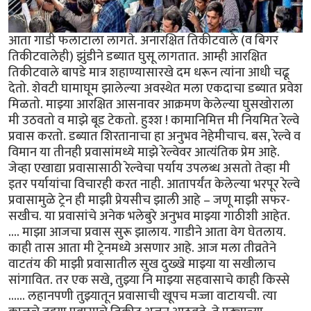
आता गाडी फलाटाला लागते. अनारक्षित तिकीटवाले (व बिगर
तिकीटवालेही) झुंडीने डब्यात घुसू लागतात. आम्ही आरक्षित
तिकीटवाले बापडे मात्र शहाण्यासारखे दम धरून त्यांना आधी चढू
देतो. शेवटी घामाघूम झालेल्या अवस्थेत मला एकदाचा डब्यात प्रवेश
मिळतो. माझ्या आरक्षित आसनावर आक्रमण केलेल्या घुसखोराला
मी उठवतो व माझे बूड टेकतो. हुश्श ! कामानिमित्त मी नियमित रेल्वे
प्रवास करतो. डब्यात शिरतानाचा हा अनुभव नेहेमीचाच. बस, रेल्वे व
विमान या तीनही प्रवासांमध्ये माझे रेल्वेवर आत्यंतिक प्रेम आहे.
जेव्हा एखाद्या प्रवासासाठी रेल्वेचा पर्याय उपलब्ध असतो तेव्हा मी
इतर पर्यायांचा विचारही करत नाही. आतापर्यंत केलेल्या भरपूर रेल्वे
प्रवासामुळे ट्रेन ही माझी प्रेयसीच झाली आहे – जणू माझी सफर-
सखीच. या प्रवासांचे अनेक भलेबुरे अनुभव माझ्या गाठीशी आहेत.
.... माझा आजचा प्रवास सुरू झालाय. गाडीने आता वेग घेतलाय.
काही तास आता मी ट्रेनमध्ये असणार आहे. आज मला तीव्रतेने
वाटतंय की माझी प्रवासातील सुख दुख्खे माझ्या या सखीलाच
सांगावित. तर एक सखे, तुझ्या नि माझ्या सहवासाचे काही किस्से
...... लहानपणी तुझ्यातून प्रवासाची खूपच मज्जा वाटायची. त्या