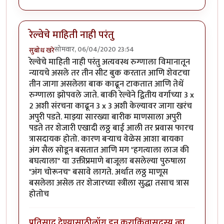
रेल्वेचे माहिती नाही परंतु
सोमवार, 06/04/2020 23:54
सुबोध खरे
रेल्वेचे माहिती नाही परंतु अत्यवस्थ रुग्णाला विमानातून
न्यायचे असले तर तीन सीट बुक करतात आणि शेवटचा
तीन जागा असलेला बाक काढून टाकतात आणि तेथें
रुग्णाला झोपवले जाते. बाकी रेल्वेने द्वितीय वर्गाच्या 3 x
2 अशी संरचना काढून 3 x 3 अशी केल्यावर जागा खरंच
अपुरी पडते. माझ्या सारख्या बारीक माणसाला अपुरी
पडते तर शेजारी एखादी लठ्ठ बाई आली तर प्रवास फारच
त्रासदायक होतो. कारण बऱ्याच वेळेस आशा बायका
अंग सैल सोडून बसतात आणि मग "हगत्याला लाज की
बघत्याला" या उक्तीप्रमाणे बाजूला बसलेल्या पुरुषाला
"अंग चोरूनच" बसावे लागते. अर्थात लठ्ठ माणूस
बसलेला असेल तर शेजारच्या स्त्रीला सुद्धा तसाच त्रास
होतोच
प्रतिसाद देण्यासाठी
लॉग इन करा
किंवा
सदस्य व्हा