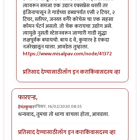
त्यावरून समजा एक उद्यान एक्सप्रेस धरली तर
इंजिनापासून ते गार्डच्या डब्यापर्यंत एसी २ टियर, २
टियर, स्लीपर, जनरल वगैरे कोचेस चा एक सहसा
कॉमन पॅटर्न असतो. तो चेक करायचा उद्योग असे.
त्यामुळे नुसती स्टेशनवरून जाणारी गाडी सुद्धा
लक्षपूर्वक बघायचो. बाय द वे, कुमार१ हे एकदा
नजरेखालून घाला. आवडेल तुम्हाला.
https://www.misalpav.com/node/41372
प्रतिसाद देण्यासाठी
लॉग इन करा
किंवा
सदस्य व्हा
फारएन्ड,
रविवार, 16/02/2020 08:55
हेमंतकुमार
धन्यवाद, तुमचा तो धागा वाचला होता, आवडला.
प्रतिसाद देण्यासाठी
लॉग इन करा
किंवा
सदस्य व्हा