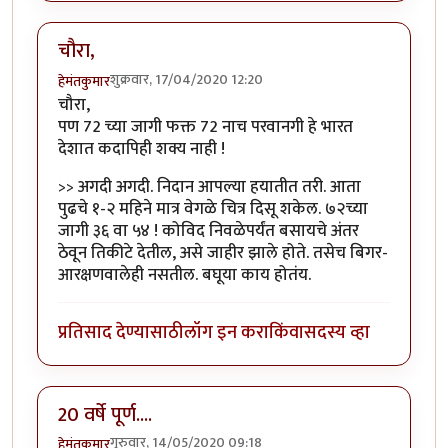
चौरा,
शुक्रवार, 17/04/2020 12:20
हेमंतकुमार
चौरा,
पण 72 च्या जागी फक्त 72 नाच परवानगी हे भारत
देशात कदापिही शक्य नाही !
>> अगदी अगदी. निदान आपल्या हयातीत तरी. आता
पुढचे १-२ महिने मात्र वेगळे चित्र दिसू शकेल. ७२च्या
जागी ३६ वा ५४ ! कोविद निवळेपर्यंत बसायचे अंतर
ठेवून तिकीटे देतील, असे जाहीर झाले होते. तसेच बिगर-
आरक्षणवालेही नसतील. बघूया काय होतंय.
प्रतिसाद देण्यासाठी
लॉग इन करा
किंवा
सदस्य व्हा
20 वर्षे पूर्ण....
गुरुवार, 14/05/2020 09:18
हेमंतकुमार