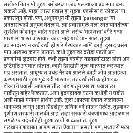
सखोल चिंतन मी तुझ्या बरोबरच्या लांब पल्ल्याच्या प्रवासात करू
शकलो आहे. माझा जास्त प्रवास हा तुझ्या ‘एक्स्प्रेस’ व ‘लोकल’ या
प्रकारांतून होतो. पण, अधूनमधून मी तुझ्या ’passenger’ या
अवताराचाही अनुभव घेतलाय. त्या प्रवासामुळे मला स्वतःभोवतीच्या
सुरक्षित कोशातून बाहेर पडता आले. तसेच ‘महासत्ता’ वगैरे गप्पा
मारणारा भारत वास्तवात काय आहे याचे भान आले. तुझ्या
प्रवासादरम्यान कधीकधी होणारे गैरप्रकार आणि काही दुखःद प्रसंग
मात्र अस्वस्थ करून जातात. कधी तुझ्यावर दरोडा पडतो अन
प्रवाशांची लूटमार होते. कधी तुझ्या यंत्रणेत गडबडघोटाळा होतो अन
छोटेमोठे अपघात होतात. काही देशद्रोही तुला घातपात करण्यात
मग्न असतात. आयूष्यात प्रचंड नैराश्य आलेले काही जीव आत्महत्या
करण्यासाठी तुझ्यापुढे उडी मारतात. तर कधीतरी काही भडक
डोक्याचे प्रवासी आपापसातील भांडणातून एखाद्या प्रवाशाला
गाडीतून बाहेर फेकतात. अशा हृदयद्रावक घटना कधीही न घडोत
अशी माझी मनोमन प्रार्थना आहे. तुला आपल्या देशात रूळांवरून
धावायला लागून आता दीडशेहून अधिक वर्षे होऊन गेलीत. तुझ्यावर
पूर्णपणे सरकारी मालकी आहे. तेव्हा सरकारी यंत्रणांमध्ये आढळणारे
सगळे फायदे-तोटेही तुझ्या ठायी आढळतात. तुझ्या
गलथानपणाबाबत आपण सतत ऐकताच असतो. पण, मध्यंतरी मला