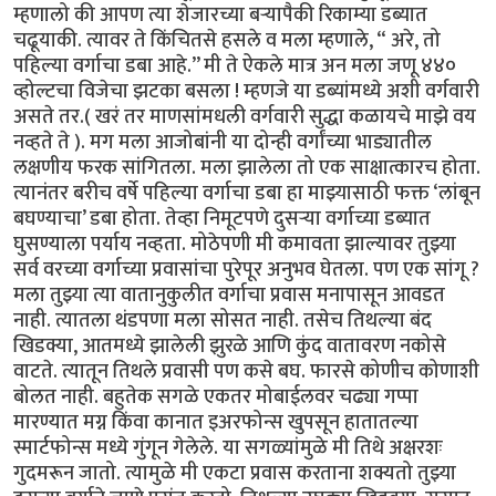
म्हणालो की आपण त्या शेजारच्या बऱ्यापैकी रिकाम्या डब्यात
चढूयाकी. त्यावर ते किंचितसे हसले व मला म्हणाले, “ अरे, तो
पहिल्या वर्गाचा डबा आहे.’’ मी ते ऐकले मात्र अन मला जणू ४४०
व्होल्टचा विजेचा झटका बसला ! म्हणजे या डब्यांमध्ये अशी वर्गवारी
असते तर.( खरं तर माणसांमधली वर्गवारी सुद्धा कळायचे माझे वय
नव्हते ते ). मग मला आजोबांनी या दोन्ही वर्गांच्या भाड्यातील
लक्षणीय फरक सांगितला. मला झालेला तो एक साक्षात्कारच होता.
त्यानंतर बरीच वर्षे पहिल्या वर्गाचा डबा हा माझ्यासाठी फक्त ‘लांबून
बघण्याचा’ डबा होता. तेव्हा निमूटपणे दुसऱ्या वर्गाच्या डब्यात
घुसण्याला पर्याय नव्हता. मोठेपणी मी कमावता झाल्यावर तुझ्या
सर्व वरच्या वर्गाच्या प्रवासांचा पुरेपूर अनुभव घेतला. पण एक सांगू ?
मला तुझ्या त्या वातानुकुलीत वर्गाचा प्रवास मनापासून आवडत
नाही. त्यातला थंडपणा मला सोसत नाही. तसेच तिथल्या बंद
खिडक्या, आतमध्ये झालेली झुरळे आणि कुंद वातावरण नकोसे
वाटते. त्यातून तिथले प्रवासी पण कसे बघ. फारसे कोणीच कोणाशी
बोलत नाही. बहुतेक सगळे एकतर मोबाईलवर चढ्या गप्पा
मारण्यात मग्न किंवा कानात इअरफोन्स खुपसून हातातल्या
स्मार्टफोन्स मध्ये गुंगून गेलेले. या सगळ्यांमुळे मी तिथे अक्षरशः
गुदमरून जातो. त्यामुळे मी एकटा प्रवास करताना शक्यतो तुझ्या