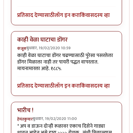
प्रतिसाद देण्यासाठी
लॉग इन करा
किंवा
सदस्य व्हा
काही वेळा घाटाचा डोंगर
बुधवार, 19/02/2020 10:59
कंजूस
काही वेळा घाटाचा डोंगर चढण्यासाठी पुरेसा पसरलेला
डोंगर मिळाला नाही तर पायरी पद्धत वापरतात.
मायनामारला आहे. १८८५.
प्रतिसाद देण्यासाठी
लॉग इन करा
किंवा
सदस्य व्हा
भारीच !
बुधवार, 19/02/2020 11:00
हेमंतकुमार
* अप व डाऊन दोन्ही रूळावर एकाच दिशेने गाड्या
धावत आहेत असे दृश्य >>>> रोचक . संधी मिळाल्यास