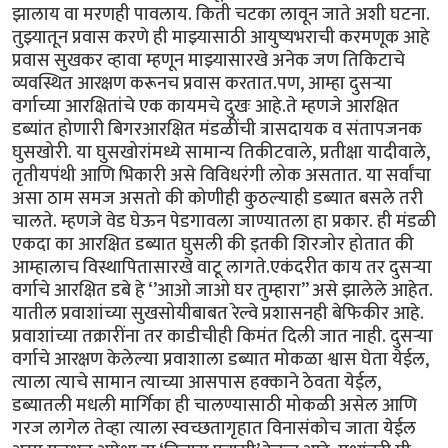
झालाय वा मरणही पावलाय. किती चटका लावून जाते अशी घटना.
तुझ्यातून प्रवास करणे ही माझ्यासाठी आयुष्यभराची करमणूक आहे
प्रवास सुखकर व्हावा म्हणून माझ्यासारखे अनेक जण तिकिटाचे
व्यवस्थित आरक्षण करूनच प्रवास करतात.पण, आम्हा दुसऱ्या
वर्गाच्या आरक्षितांचे एक कायमचे दुखः आहे.ते म्हणजे आरक्षित
डब्यांत होणारी बिगरआरक्षित मंडळींची त्रासदायक व संतापजनक
घुसखोरी. या घुसखोरांमध्ये सामान्य तिकीटवाले, प्रतीक्षा यादीवाले,
तृतीयपंथी आणि भिकारी असे विविधरंगी लोक असतात. या सर्वांचा
असा ठाम समज असतो की कोणीही कुठल्याही डब्यात बसले तरी
चालते. म्हणजे वेड घेऊन पेडगावला जाण्यातला हा प्रकार. ही मंडळी
एकदा का आरक्षित डब्यात घुसली की इतकी शिरजोर होतात की
आम्हालाच विस्थापितासारखे वाटू लागते.एकंदरीत काय तर दुसऱ्या
वर्गाचे आरक्षित डबे हे ‘’आओ जाओ घर तुम्हारा’’ असे झालेले आहेत.
यातील प्रवाशांच्या सुखसोयीबाबत रेल्वे प्रशासनही बेफिकीर आहे.
प्रवाशांच्या तक्रारींना तर काडीचीही किमंत दिली जात नाही. दुसऱ्या
वर्गाचे आरक्षण केलेल्या प्रवाशाला डब्यात मोकळा श्वास घेता येईल,
त्याला त्याचे सामान त्याच्या आसपास हक्काने ठेवता येईल,
डब्यातली मधली मार्गिका ही चालण्यासाठी मोकळी असेल आणि
गरज लागेल तेव्हा त्याला स्वच्छतागृहात विनासंकोच जाता येईल