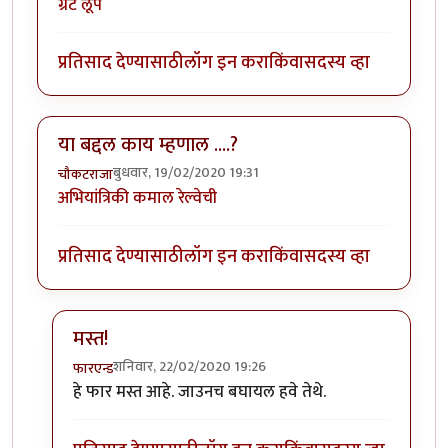
ग्रेट लूप
प्रतिसाद देण्यासाठी
लॉग इन करा
किंवा
सदस्य व्हा
या बद्दल काय म्हणाल ....?
बुधवार, 19/02/2020 19:31
चौकटराजा
अभियांत्रिकी कमाल रेल्वेची
प्रतिसाद देण्यासाठी
लॉग इन करा
किंवा
सदस्य व्हा
मस्त!
शनिवार, 22/02/2020 19:26
फारएन्ड
In reply to
या बद्दल काय म्हणाल ....?
by
चौकटराजा
हे फार मस्त आहे. जाउनच बघायल हवे तेथे.