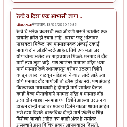
रेल्वे व दिशा एक आभासी जागा ..
मंगळवार, 18/02/2020 19:35
चौकटराजा
रेल्वे चे अनेक प्रकारची रूळ जोडणी असते त्यातील एक
डायमंड क्रॉस ही रचना आहे . त्याचा फटू आंजावर
पाहायला मिळेल. पण मनमाडजवळ अंकाई टंकाई
नावाचे दोन जोडकिलले आहेत. तिथे एक मजा जर
योगायोग्य असेल तर पाहावयास मिळते. मनमाड ते दौंड
मार्ग तसा जुना आहे . पण त्यानंतर मनमाड नांदेड असा
मार्ग मनमाड रेल्वे स्थानकातून बरोबर उलट्या दिशेने
काढून त्याला वळवून नांदेड ला नेण्यात आले आहे ज्या
योगे मनमाड दौंड मार्गाशी तो क्रॉस होऊ नये . पण अंकाई
किल्याच्या पायथ्याशी हे दोनाही मार्ग समांतर येतात.
काही वेळा योगायोगाने मनमाड नांदेड व मनमाड दौंड
अशा दोन गाड्या मनमाडाच्या दिशेने आलया तर अप व
डाऊन दोन्ही रूळावर एकाच दिशेने गाड्या धावत आहेत
असे दृश्य दिसते. वास्तविक दोन्ही मार्ग एकेरी व भिन्न
दिशेला जाणारे आहेत पण काही अंतर हे समांतर
असल्याने असा विचित्र प्रकार आपलयाला दिसतो.