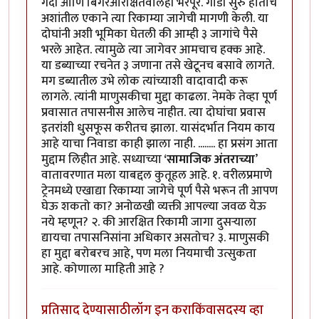
गर्दी आणि बिगरआरक्षितवालेही भरपूर. गाडी सुरु होताच
अशांतील एकाने त्या रिकाम्या जागेची मागणी केली. या
दोघांनी अशी भूमिका घेतली की आम्ही ३ जागांचे पैसे
भरले आहेत. त्यामुळे त्या जागेवर आमचाच हक्क आहे.
या डब्याच्या रचनेत ३ जणाना तसे खेटूनच बसावे लागते.
मग डब्यातील उभे लोक त्यांच्याशी वादावादी करू
लागले. त्यांनी माणुसकीचा मुद्दा काढला. नेमके तेव्हा पूर्ण
प्रवासात तपासनीस आलेच नाहीत. त्या दोघांचा प्रवास
इतरांशी धुसफूस करीतच झाला. यासंदर्भात नियम काय
आहे याचा निवाडा काही झाला नाही. ........ हा प्रसंग आता
मुद्दाम लिहीत आहे. सध्याच्या
‘सामाजिक अंतराच्या
’
वातावरणात मला याबद्दल कुतूहल आहे. १. वरीलप्रमाणे
ट्रेनमध्ये एखाद्या रिकाम्या जागेचे पूर्ण पैसे भरून ती आपण
घेऊ शकतो का? अनोळखी व्यक्ती आपल्या जवळ येऊ
नये म्हणून? २. की आरक्षित रिकामी जागा दुसऱ्याला
द्यायचा तपासनिसांना अधिकार असतोच? ३. माणुसकी
हा मुद्दा बरोबरच आहे, पण मला नियमाची उत्सुकता
आहे. कोणाला माहिती आहे ?
प्रतिसाद देण्यासाठी
लॉग इन करा
किंवा
सदस्य व्हा