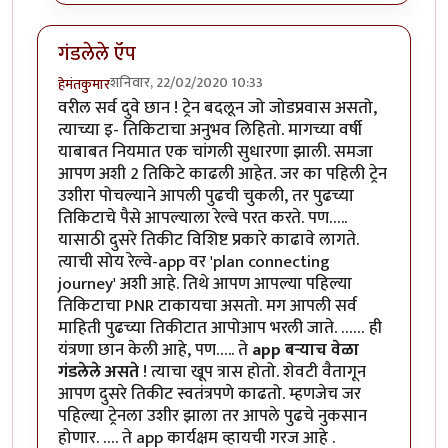
गंडलेले ऍप
शनिवार, 22/02/2020 10:33
हेमंतकुमार
वरील सर्व दुवे छान ! ट्रेन बदलून जो जोडप्रवास असतो,
त्याच्या इ- तिकिटाचा अनुभव लिहितो. मागच्या वर्षी
याबाबत नियमात एक चांगली सुधारणा झाली. समजा
आपण अशी 2 तिकिटे काढली आहेत. जर का पहिली ट्रेन
उशीरा पोचल्याने आपली पुढची चुकली, तर पुढच्या
तिकिटाचे पैसे आपल्याला रेल्वे परत करते. पण…..
यासाठी दुसरे तिकीट विशिष्ट प्रकारे काढावे लागते.
त्याची सोय रेल्वे-app वर 'plan connecting
journey' अशी आहे. तिथे आपण आपल्या पहिल्या
तिकिटाचा PNR टाकायचा असतो. मग आपली सर्व
माहिती पुढच्या तिकीटात आपोआप भरली जाते. …… ही
यंत्रणा छान केली आहे, पण….. ते
app बऱ्याच वेळा
गंडलेले असते
! त्याचा खूप त्रास होतो. शेवटी वैतागून
आपण दुसरे तिकीट स्वतंत्रपणे काढतो. म्हणजेच जर
पहिल्या ट्रेनला उशीर झाला तर आपले पुढचे नुकसान
होणार. …. ते app कार्यक्षम व्हायची गरज आहे .