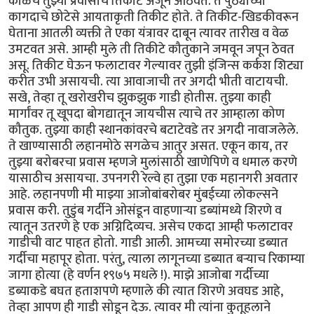
काळचे तुझ्या प्रवासाचे तिकीट अजून आठवते. ते पुठ्याच्या
कागदाचे छोटेसे आयताकृती तिकीट होते. ते तिकीट-खिडकीवरून
घेताना आतली व्यक्ती ते एका यंत्रावर दाबून त्यावर तारीख व वेळ
उमटवत असे. आम्ही मुले ती तिकीटे कौतुकाने जमवून जपून ठेवत
असू. तिकीट घेऊन फलाटावर गेल्यावर तुझी इंजिन्स कर्कश शिट्या
करीत उभी असायची. त्या आवाजाची तर अगदी भीती वाटायची.
सखे, तेव्हा तू खरोखरीच झुकझुक गाडी होतीस. तुझ्या काही
मार्गांवर तू खूपदा बोगद्यातून जायचीस त्याचे तर आम्हाला कोण
कौतुक. तुझ्या काही स्थानकांवरचे बटाटेवडे तर अगदी नावाजलेले.
ते खाण्यासाठी लहानमोठे सगळेच आतुर असत. एकून काय, तर
तुझ्या बरोबरचा प्रवास म्हणजे मुलांसाठी खाणेपिणे व धमाल करणे
यासाठीच असायचा. उपनगरी रेल्वे हा तुझा एक महानगरी अवतार
आहे. लहानपणी मी माझ्या आजोबांबरोबर मुंबईच्या लोकल्सने
प्रवास करी. तुडुंब गर्दीने ओसंडून वाहणाऱ्या डब्यांमध्ये शिरणे व
त्यातून उतरणे हे एक अग्निदिव्यच. असेच एकदा आम्ही फलाटावर
गाडीची वाट पाहत होतो. गाडी आली. आमच्या समोरच्या डब्यात
गर्दीचा महापूर होता. परंतु, त्याला लागूनच्या डब्यात बऱ्याच रिकाम्या
जागा होत्या (हे वर्णन १९७५ मधले !). माझे आजोबा गर्दीच्या
डब्याकडे बघत हताशपणे म्हणाले की त्यात शिरणे अवघड आहे,
तेव्हा आपण ही गाडी सोडून देऊ. त्यावर मी त्यांना कुतूहलाने