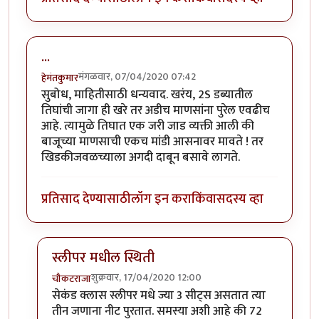
...
मंगळवार, 07/04/2020 07:42
हेमंतकुमार
सुबोध, माहितीसाठी धन्यवाद. खरंय, 2S डब्यातील
तिघांची जागा ही खरे तर अडीच माणसांना पुरेल एवढीच
आहे. त्यामुळे तिघात एक जरी जाड व्यक्ती आली की
बाजूच्या माणसाची एकच मांडी आसनावर मावते ! तर
खिडकीजवळच्याला अगदी दाबून बसावे लागते.
प्रतिसाद देण्यासाठी
लॉग इन करा
किंवा
सदस्य व्हा
स्लीपर मधील स्थिती
शुक्रवार, 17/04/2020 12:00
चौकटराजा
In reply to
...
by
हेमंतकुमार
सेकंड क्लास स्लीपर मधे ज्या 3 सीट्स असतात त्या
तीन जणाना नीट पुरतात. समस्या अशी आहे की 72