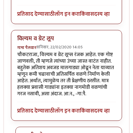
प्रतिसाद देण्यासाठी
लॉग इन करा
किंवा
सदस्य व्हा
विल्यम व ग्रेट लूप
शनिवार, 22/02/2020 14:05
गामा पैलवान
चौकटराजा, विल्यम व ग्रेट लूप्स रंजक आहेत. एक गोष्ट
जाणवली, ती म्हणजे त्यांच्या उंच्या जास्त वाटंत नाहीत.
बहुतेक अतिशय अवजड मालगाड्या ओढून नेता याव्यात
म्हणून कमी चढावाची अतिसर्पिल वळणे निर्माण केली
आहेत. अर्थात, त्यामुळेच तर ती प्रेक्षणीय ठरलीत. मात्र
हलक्या प्रवासी गाड्यांना इतक्या नागमोडी वळणांची
गरज नसावी, असा अंदाज. आ.न., -गा.पै.
प्रतिसाद देण्यासाठी
लॉग इन करा
किंवा
सदस्य व्हा