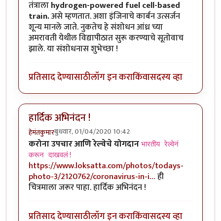
तंत्राला
hydrogen-powered fuel cell-based
train.
असे म्हणतात. अशा इंजिनाचे कार्बन उत्सर्जन
शून्य मानले जाते. नुकतेच हे संशोधन आंध्र च्या
अमरावती येथील विद्यापीठात सुरू करण्याचे सूतोवाच
झाले. या संशोधनास शुभेच्छा !
प्रतिसाद देण्यासाठी
लॉग इन करा
किंवा
सदस्य व्हा
हार्दिक अभिनंदन !
बुधवार, 01/04/2020 10:42
हेमंतकुमार
करोना उपचार आणि रेल्वेचे योगदान
भारतीय रेल्वेनं
करून दाखवलं!
https://www.loksatta.com/photos/todays-
photo-3/2120762/coronavirus-in-i…
ही
चित्रमाला जरूर पाहा. हार्दिक अभिनंदन !
प्रतिसाद देण्यासाठी
लॉग इन करा
किंवा
सदस्य व्हा