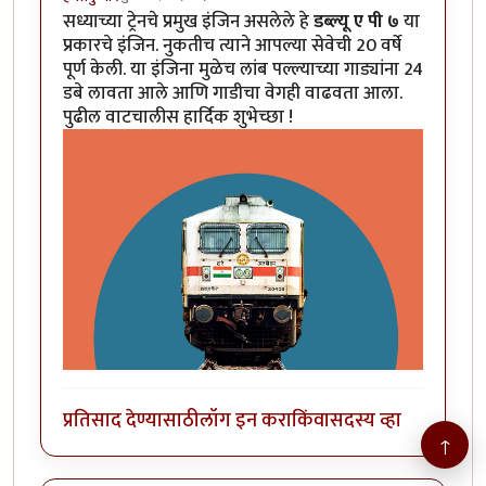
सध्याच्या ट्रेनचे प्रमुख इंजिन असलेले हे
डब्ल्यू ए पी ७
या
प्रकारचे इंजिन. नुकतीच त्याने आपल्या सेवेची 20 वर्षे
पूर्ण केली. या इंजिना मुळेच लांब पल्ल्याच्या गाड्यांना 24
डबे लावता आले आणि गाडीचा वेगही वाढवता आला.
पुढील वाटचालीस हार्दिक शुभेच्छा !
प्रतिसाद देण्यासाठी
लॉग इन करा
किंवा
सदस्य व्हा
↑