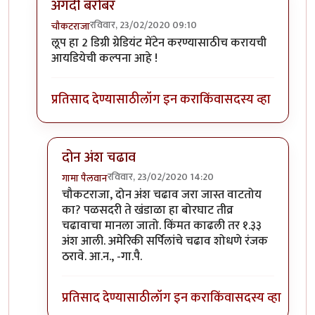
अगदी बरोबर
रविवार, 23/02/2020 09:10
चौकटराजा
In reply to
विल्यम व ग्रेट लूप
by
गामा पैलवान
लूप हा 2 डिग्री ग्रेडियंट मेंटेन करण्यासाठीच करायची
आयडियेची कल्पना आहे !
प्रतिसाद देण्यासाठी
लॉग इन करा
किंवा
सदस्य व्हा
दोन अंश चढाव
रविवार, 23/02/2020 14:20
गामा पैलवान
In reply to
अगदी बरोबर
by
चौकटराजा
चौकटराजा, दोन अंश चढाव जरा जास्त वाटतोय
का? पळसदरी ते खंडाळा हा बोरघाट तीव्र
चढावाचा मानला जातो. किंमत काढली तर १.३३
अंश आली. अमेरिकी सर्पिलांचे चढाव शोधणे रंजक
ठरावे. आ.न., -गा.पै.
प्रतिसाद देण्यासाठी
लॉग इन करा
किंवा
सदस्य व्हा