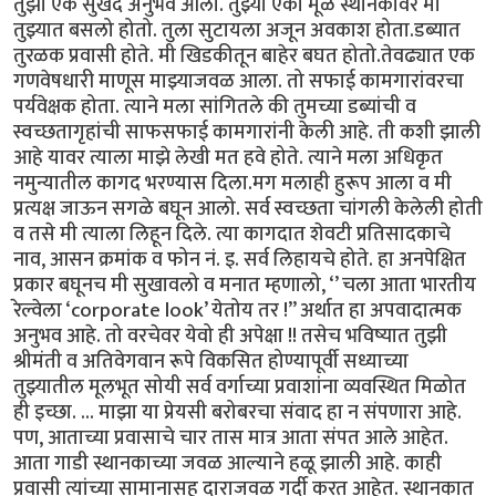
तुझा एक सुखद अनुभव आला. तुझ्या एका मूळ स्थानकावर मी
तुझ्यात बसलो होतो. तुला सुटायला अजून अवकाश होता.डब्यात
तुरळक प्रवासी होते. मी खिडकीतून बाहेर बघत होतो.तेवढ्यात एक
गणवेषधारी माणूस माझ्याजवळ आला. तो सफाई कामगारांवरचा
पर्यवेक्षक होता. त्याने मला सांगितले की तुमच्या डब्यांची व
स्वच्छतागृहांची साफसफाई कामगारांनी केली आहे. ती कशी झाली
आहे यावर त्याला माझे लेखी मत हवे होते. त्याने मला अधिकृत
नमुन्यातील कागद भरण्यास दिला.मग मलाही हुरूप आला व मी
प्रत्यक्ष जाऊन सगळे बघून आलो. सर्व स्वच्छता चांगली केलेली होती
व तसे मी त्याला लिहून दिले. त्या कागदात शेवटी प्रतिसादकाचे
नाव, आसन क्रमांक व फोन नं. इ. सर्व लिहायचे होते. हा अनपेक्षित
प्रकार बघूनच मी सुखावलो व मनात म्हणालो, ‘’ चला आता भारतीय
रेल्वेला ‘corporate look’ येतोय तर !” अर्थात हा अपवादात्मक
अनुभव आहे. तो वरचेवर येवो ही अपेक्षा !! तसेच भविष्यात तुझी
श्रीमंती व अतिवेगवान रूपे विकसित होण्यापूर्वी सध्याच्या
तुझ्यातील मूलभूत सोयी सर्व वर्गाच्या प्रवाशांना व्यवस्थित मिळोत
ही इच्छा. ... माझा या प्रेयसी बरोबरचा संवाद हा न संपणारा आहे.
पण, आताच्या प्रवासाचे चार तास मात्र आता संपत आले आहेत.
आता गाडी स्थानकाच्या जवळ आल्याने हळू झाली आहे. काही
प्रवासी त्यांच्या सामानासह दाराजवळ गर्दी करत आहेत. स्थानकात