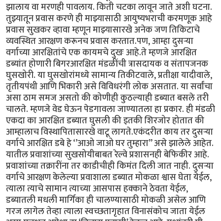
झालाय वा मरणही पावलाय. किती चटका लावून जाते अशी घटना.
तुझ्यातून प्रवास करणे ही माझ्यासाठी आयुष्यभराची करमणूक आहे
प्रवास सुखकर व्हावा म्हणून माझ्यासारखे अनेक जण तिकिटाचे
व्यवस्थित आरक्षण करूनच प्रवास करतात.पण, आम्हा दुसऱ्या
वर्गाच्या आरक्षितांचे एक कायमचे दुखः आहे.ते म्हणजे आरक्षित
डब्यांत होणारी बिगरआरक्षित मंडळींची त्रासदायक व संतापजनक
घुसखोरी. या घुसखोरांमध्ये सामान्य तिकीटवाले, प्रतीक्षा यादीवाले,
तृतीयपंथी आणि भिकारी असे विविधरंगी लोक असतात. या सर्वांचा
असा ठाम समज असतो की कोणीही कुठल्याही डब्यात बसले तरी
चालते. म्हणजे वेड घेऊन पेडगावला जाण्यातला हा प्रकार. ही मंडळी
एकदा का आरक्षित डब्यात घुसली की इतकी शिरजोर होतात की
आम्हालाच विस्थापितासारखे वाटू लागते.एकंदरीत काय तर दुसऱ्या
वर्गाचे आरक्षित डबे हे ‘’आओ जाओ घर तुम्हारा’’ असे झालेले आहेत.
यातील प्रवाशांच्या सुखसोयीबाबत रेल्वे प्रशासनही बेफिकीर आहे.
प्रवाशांच्या तक्रारींना तर काडीचीही किमंत दिली जात नाही. दुसऱ्या
वर्गाचे आरक्षण केलेल्या प्रवाशाला डब्यात मोकळा श्वास घेता येईल,
त्याला त्याचे सामान त्याच्या आसपास हक्काने ठेवता येईल,
डब्यातली मधली मार्गिका ही चालण्यासाठी मोकळी असेल आणि
गरज लागेल तेव्हा त्याला स्वच्छतागृहात विनासंकोच जाता येईल