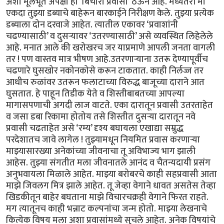
अशा मूलभूत अपेक्षा हा ‘बिचारा प्रवासी’ ठेऊन आहे. मध्यंतरी मी
एकदा तुझ्या डब्याचे बाहेरून बारकाईने निरीक्षण केले. तुझ्या प्रत्येक
डब्याला दोन दरवाजे आहेत. त्यातील एकावर ‘प्रवाशांनी
चढण्यासाठी’ व दुसऱ्यावर ‘उतरण्यासाठी’ असे व्यवस्थित लिहेलेले
आहे. मनात आले की खरोखरच जर याप्रमाणे आपली जनता वागली
तर ! पण वास्तव मात्र भीषण आहे.उतरणाऱ्याना उतरू देण्यापूर्वीच
चढणारे घुसखोर नकोनकोसे करून टाकतात. काही निर्लज्ज तर
आधीच रुळांवर उतरून फलाटाच्या विरुद्ध बाजूच्या दाराने आत
घुसतात. हे पाहून तिडीक येते व शिस्तीबाबतच्या आपल्या
मागासपणाची अगदी लाज वाटते. एका दारातून प्रवासी उतरताहेत
व जसा डबा रिकामा होतोय तसे शिस्तीत दुसऱ्या दारातून नवे
प्रवासी चढताहेत असे ‘रम्य’ दृश्य बघायला एखाद्या सम्रुद्ध
परदेशातच जावे लागेल ! तुझ्यामधून नियमित प्रवास करणाऱ्या
माझ्यासारख्या अनेकांच्या जीवनाचा तू अविभाज्य भाग झाली
आहेस. तुझ्या संगतीत मला जीवनातले आनंद व चैतन्यदायी प्रसंग
अनुभवायला मिळाले आहेत. माझ्या बरोबरचे काही सहप्रवासी आता
माझे जिवलग मित्र झाले आहेत. तू जेव्हा वेगाने धावत असतेस तेव्हा
खिडकीतून बाहेर बघताना माझे विचारचक्रही वेगाने फिरत राहते.
मग त्यातूनच काही भन्नाट कल्पनांचा जन्म होतो. माझ्या लेखनाचे
कित्येक विषय मला अशा प्रवासांमध्ये सुचले आहेत. अनेक विषयांचे