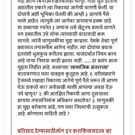
गर्दी आणि बिगरआरक्षितवालेही भरपूर. गाडी सुरु होताच
अशांतील एकाने त्या रिकाम्या जागेची मागणी केली. या
दोघांनी अशी भूमिका घेतली की आम्ही ३ जागांचे पैसे
भरले आहेत. त्यामुळे त्या जागेवर आमचाच हक्क आहे.
या डब्याच्या रचनेत ३ जणाना तसे खेटूनच बसावे लागते.
मग डब्यातील उभे लोक त्यांच्याशी वादावादी करू
लागले. त्यांनी माणुसकीचा मुद्दा काढला. नेमके तेव्हा पूर्ण
प्रवासात तपासनीस आलेच नाहीत. त्या दोघांचा प्रवास
इतरांशी धुसफूस करीतच झाला. यासंदर्भात नियम काय
आहे याचा निवाडा काही झाला नाही. ........ हा प्रसंग आता
मुद्दाम लिहीत आहे. सध्याच्या
‘सामाजिक अंतराच्या
’
वातावरणात मला याबद्दल कुतूहल आहे. १. वरीलप्रमाणे
ट्रेनमध्ये एखाद्या रिकाम्या जागेचे पूर्ण पैसे भरून ती आपण
घेऊ शकतो का? अनोळखी व्यक्ती आपल्या जवळ येऊ
नये म्हणून? २. की आरक्षित रिकामी जागा दुसऱ्याला
द्यायचा तपासनिसांना अधिकार असतोच? ३. माणुसकी
हा मुद्दा बरोबरच आहे, पण मला नियमाची उत्सुकता
आहे. कोणाला माहिती आहे ?
प्रतिसाद देण्यासाठी
लॉग इन करा
किंवा
सदस्य व्हा