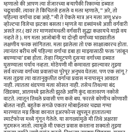
म्हणालो की आपण त्या शेजारच्या बऱ्यापैकी रिकाम्या डब्यात
चढूयाकी. त्यावर ते किंचितसे हसले व मला म्हणाले, “ अरे, तो
पहिल्या वर्गाचा डबा आहे.’’ मी ते ऐकले मात्र अन मला जणू ४४०
व्होल्टचा विजेचा झटका बसला ! म्हणजे या डब्यांमध्ये अशी वर्गवारी
असते तर.( खरं तर माणसांमधली वर्गवारी सुद्धा कळायचे माझे वय
नव्हते ते ). मग मला आजोबांनी या दोन्ही वर्गांच्या भाड्यातील
लक्षणीय फरक सांगितला. मला झालेला तो एक साक्षात्कारच होता.
त्यानंतर बरीच वर्षे पहिल्या वर्गाचा डबा हा माझ्यासाठी फक्त ‘लांबून
बघण्याचा’ डबा होता. तेव्हा निमूटपणे दुसऱ्या वर्गाच्या डब्यात
घुसण्याला पर्याय नव्हता. मोठेपणी मी कमावता झाल्यावर तुझ्या
सर्व वरच्या वर्गाच्या प्रवासांचा पुरेपूर अनुभव घेतला. पण एक सांगू ?
मला तुझ्या त्या वातानुकुलीत वर्गाचा प्रवास मनापासून आवडत
नाही. त्यातला थंडपणा मला सोसत नाही. तसेच तिथल्या बंद
खिडक्या, आतमध्ये झालेली झुरळे आणि कुंद वातावरण नकोसे
वाटते. त्यातून तिथले प्रवासी पण कसे बघ. फारसे कोणीच कोणाशी
बोलत नाही. बहुतेक सगळे एकतर मोबाईलवर चढ्या गप्पा
मारण्यात मग्न किंवा कानात इअरफोन्स खुपसून हातातल्या
स्मार्टफोन्स मध्ये गुंगून गेलेले. या सगळ्यांमुळे मी तिथे अक्षरशः
गुदमरून जातो. त्यामुळे मी एकटा प्रवास करताना शक्यतो तुझ्या