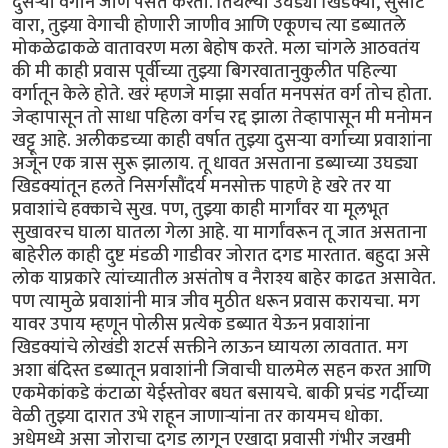
दुसऱ्या वर्गाने जाणे पसंत करतो. तिथल्या उघड्या खिडक्या, सुसाट
वारा, तुझ्या वेगाची होणारी जाणीव आणि एकूणच त्या डब्यातले
मोकळेढाकळे वातावरण मला बेहोष करते. मला चांगले आठवतंय
की मी काही प्रवास पूर्वीच्या तुझ्या बिगरवातानुकुलीत पहिल्या
वर्गातून केले होते. खरं म्हणजे माझा सर्वात मनपसंत वर्ग तोच होता.
जेव्हापासून तो साधा पहिला वर्गच रद्द झाला तेव्हापासून मी मनोमन
खट्टू आहे. अलीकडच्या काही वर्षात तुझ्या दुसऱ्या वर्गाच्या प्रवाशांना
अजून एक त्रास सुरू झालाय. तू धावत असताना डब्याच्या उघड्या
खिडक्यांतून हलते निसर्गसौंदर्य मनसोक्त पाहणे हे खरे तर या
प्रवाशांचे हक्काचे सुख. पण, तुझ्या काही मार्गांवर या मूलभूत
सुखावरच घाला घातला गेला आहे. या मार्गांवरून तू जात असताना
बाहेरील काही दुष्ट मंडळी गाडीवर जोरात दगड मारतात. बहुदा असे
लोक याप्रकारे त्यांच्यातील असंतोष व नैराश्य बाहेर काढत असावेत.
पण त्यामुळे प्रवाशांनी मात्र जीव मुठीत धरून प्रवास करायचा. मग
यावर उपाय म्हणून पोलीस प्रत्येक डब्यात येऊन प्रवाशांना
खिडक्यांचे लोखंडी शटर्स सक्तीने लाऊन घ्यायला लावतात. मग
अशा बंदिस्त डब्यातून प्रवाशांनी जिवाची घालमेल सहन करत आणि
एकमेकांकडे कंटाळा येईस्तोवर बघत बसायचे. बाकी प्रचंड गर्दीच्या
वेळी तुझ्या दारात उभे राहून जाणाऱ्यांना तर कायमच धोका.
अधेमध्ये असा जोराचा दगड लागून एखादा प्रवासी गंभीर जखमी