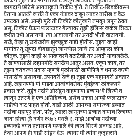
काळचे तुझ्या प्रवासाचे तिकीट अजून आठवते. ते पुठ्याच्या
कागदाचे छोटेसे आयताकृती तिकीट होते. ते तिकीट-खिडकीवरून
घेताना आतली व्यक्ती ते एका यंत्रावर दाबून त्यावर तारीख व वेळ
उमटवत असे. आम्ही मुले ती तिकीटे कौतुकाने जमवून जपून ठेवत
असू. तिकीट घेऊन फलाटावर गेल्यावर तुझी इंजिन्स कर्कश शिट्या
करीत उभी असायची. त्या आवाजाची तर अगदी भीती वाटायची.
सखे, तेव्हा तू खरोखरीच झुकझुक गाडी होतीस. तुझ्या काही
मार्गांवर तू खूपदा बोगद्यातून जायचीस त्याचे तर आम्हाला कोण
कौतुक. तुझ्या काही स्थानकांवरचे बटाटेवडे तर अगदी नावाजलेले.
ते खाण्यासाठी लहानमोठे सगळेच आतुर असत. एकून काय, तर
तुझ्या बरोबरचा प्रवास म्हणजे मुलांसाठी खाणेपिणे व धमाल करणे
यासाठीच असायचा. उपनगरी रेल्वे हा तुझा एक महानगरी अवतार
आहे. लहानपणी मी माझ्या आजोबांबरोबर मुंबईच्या लोकल्सने
प्रवास करी. तुडुंब गर्दीने ओसंडून वाहणाऱ्या डब्यांमध्ये शिरणे व
त्यातून उतरणे हे एक अग्निदिव्यच. असेच एकदा आम्ही फलाटावर
गाडीची वाट पाहत होतो. गाडी आली. आमच्या समोरच्या डब्यात
गर्दीचा महापूर होता. परंतु, त्याला लागूनच्या डब्यात बऱ्याच रिकाम्या
जागा होत्या (हे वर्णन १९७५ मधले !). माझे आजोबा गर्दीच्या
डब्याकडे बघत हताशपणे म्हणाले की त्यात शिरणे अवघड आहे,
तेव्हा आपण ही गाडी सोडून देऊ. त्यावर मी त्यांना कुतूहलाने