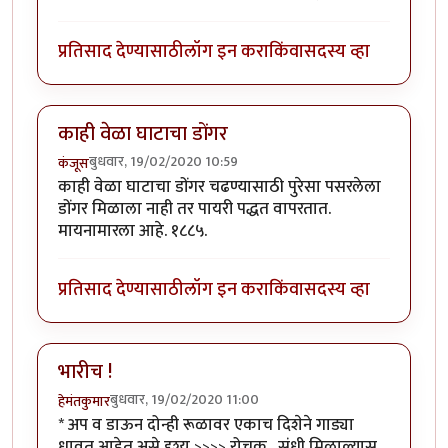
प्रतिसाद देण्यासाठी
लॉग इन करा
किंवा
सदस्य व्हा
काही वेळा घाटाचा डोंगर
बुधवार, 19/02/2020 10:59
कंजूस
काही वेळा घाटाचा डोंगर चढण्यासाठी पुरेसा पसरलेला
डोंगर मिळाला नाही तर पायरी पद्धत वापरतात.
मायनामारला आहे. १८८५.
प्रतिसाद देण्यासाठी
लॉग इन करा
किंवा
सदस्य व्हा
भारीच !
बुधवार, 19/02/2020 11:00
हेमंतकुमार
* अप व डाऊन दोन्ही रूळावर एकाच दिशेने गाड्या
धावत आहेत असे दृश्य >>>> रोचक . संधी मिळाल्यास