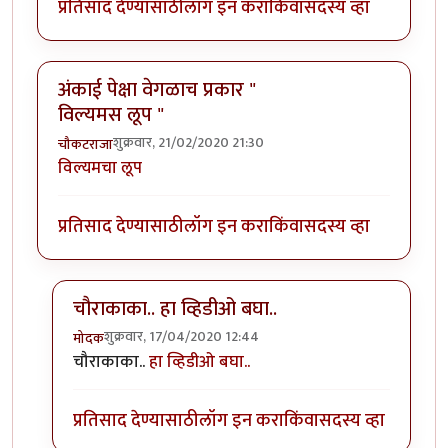
प्रतिसाद देण्यासाठी
लॉग इन करा
किंवा
सदस्य व्हा
अंकाई पेक्षा वेगळाच प्रकार "
विल्यमस लूप "
शुक्रवार, 21/02/2020 21:30
चौकटराजा
विल्यमचा लूप
प्रतिसाद देण्यासाठी
लॉग इन करा
किंवा
सदस्य व्हा
चौराकाका.. हा व्हिडीओ बघा..
शुक्रवार, 17/04/2020 12:44
मोदक
In reply to
अंकाई पेक्षा वेगळाच प्रकार " विल्यमस लूप "
by
च
चौराकाका..
हा व्हिडीओ बघा..
प्रतिसाद देण्यासाठी
लॉग इन करा
किंवा
सदस्य व्हा