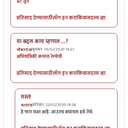
ग्रेट लूप
प्रतिसाद देण्यासाठी
लॉग इन करा
किंवा
सदस्य व्हा
या बद्दल काय म्हणाल ....?
बुधवार, 19/02/2020 19:31
चौकटराजा
अभियांत्रिकी कमाल रेल्वेची
प्रतिसाद देण्यासाठी
लॉग इन करा
किंवा
सदस्य व्हा
मस्त!
शनिवार, 22/02/2020 19:26
फारएन्ड
In reply to
या बद्दल काय म्हणाल ....?
by
चौकटराजा
हे फार मस्त आहे. जाउनच बघायल हवे तेथे.