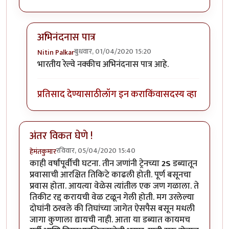
अभिनंदनास पात्र
बुधवार, 01/04/2020 15:20
Nitin Palkar
In reply to
हार्दिक अभिनंदन !
by
हेमंतकुमार
भारतीय रेल्वे नक्कीच अभिनंदनास पात्र आहे.
प्रतिसाद देण्यासाठी
लॉग इन करा
किंवा
सदस्य व्हा
अंतर विकत घेणे !
रविवार, 05/04/2020 15:40
हेमंतकुमार
काही वर्षांपूर्वीची घटना. तीन जणांनी ट्रेनच्या
2S
डब्यातून
प्रवासाची आरक्षित तिकिटे काढली होती. पूर्ण बसूनचा
प्रवास होता. आयत्या वेळेस त्यांतील एक जण गळाला. ते
तिकीट रद्द करायची वेळ टळून गेली होती. मग उरलेल्या
दोघांनी ठरवले की तिघांच्या जागेत ऐसपैस बसून मधली
जागा कुणाला द्यायची नाही. आता या डब्यात कायमच