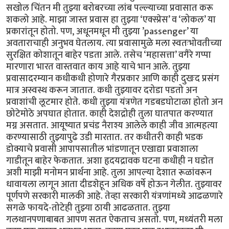
सखोल चिंतन मी तुझ्या बरोबरच्या लांब पल्ल्याच्या प्रवासात करू
शकलो आहे. माझा जास्त प्रवास हा तुझ्या ‘एक्स्प्रेस’ व ‘लोकल’ या
प्रकारांतून होतो. पण, अधूनमधून मी तुझ्या ’passenger’ या
अवताराचाही अनुभव घेतलाय. त्या प्रवासामुळे मला स्वतःभोवतीच्या
सुरक्षित कोशातून बाहेर पडता आले. तसेच ‘महासत्ता’ वगैरे गप्पा
मारणारा भारत वास्तवात काय आहे याचे भान आले. तुझ्या
प्रवासादरम्यान कधीकधी होणारे गैरप्रकार आणि काही दुखःद प्रसंग
मात्र अस्वस्थ करून जातात. कधी तुझ्यावर दरोडा पडतो अन
प्रवाशांची लूटमार होते. कधी तुझ्या यंत्रणेत गडबडघोटाळा होतो अन
छोटेमोठे अपघात होतात. काही देशद्रोही तुला घातपात करण्यात
मग्न असतात. आयूष्यात प्रचंड नैराश्य आलेले काही जीव आत्महत्या
करण्यासाठी तुझ्यापुढे उडी मारतात. तर कधीतरी काही भडक
डोक्याचे प्रवासी आपापसातील भांडणातून एखाद्या प्रवाशाला
गाडीतून बाहेर फेकतात. अशा हृदयद्रावक घटना कधीही न घडोत
अशी माझी मनोमन प्रार्थना आहे. तुला आपल्या देशात रूळांवरून
धावायला लागून आता दीडशेहून अधिक वर्षे होऊन गेलीत. तुझ्यावर
पूर्णपणे सरकारी मालकी आहे. तेव्हा सरकारी यंत्रणांमध्ये आढळणारे
सगळे फायदे-तोटेही तुझ्या ठायी आढळतात. तुझ्या
गलथानपणाबाबत आपण सतत ऐकताच असतो. पण, मध्यंतरी मला