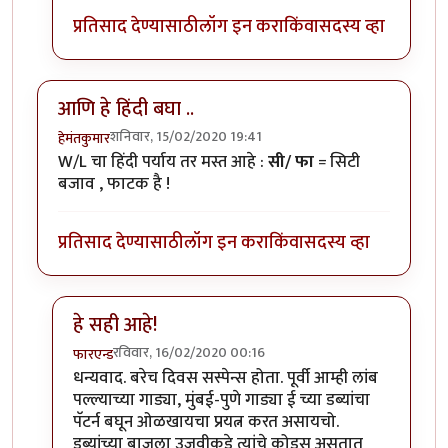
प्रतिसाद देण्यासाठी
लॉग इन करा
किंवा
सदस्य व्हा
आणि हे हिंदी बघा ..
शनिवार, 15/02/2020 19:41
हेमंतकुमार
W/L चा हिंदी पर्याय तर मस्त आहे :
सी/ फा
= सिटी
बजाव , फाटक है !
प्रतिसाद देण्यासाठी
लॉग इन करा
किंवा
सदस्य व्हा
हे सही आहे!
रविवार, 16/02/2020 00:16
फारएन्ड
In reply to
आणि हे हिंदी बघा ..
by
हेमंतकुमार
धन्यवाद. बरेच दिवस सस्पेन्स होता. पूर्वी आम्ही लांब
पल्ल्याच्या गाड्या, मुंबई-पुणे गाड्या ई च्या डब्यांचा
पॅटर्न बघून ओळखायचा प्रयत्न करत असायचो.
डब्यांच्या बाजूला उजवीकडे त्यांचे कोड्स असतात