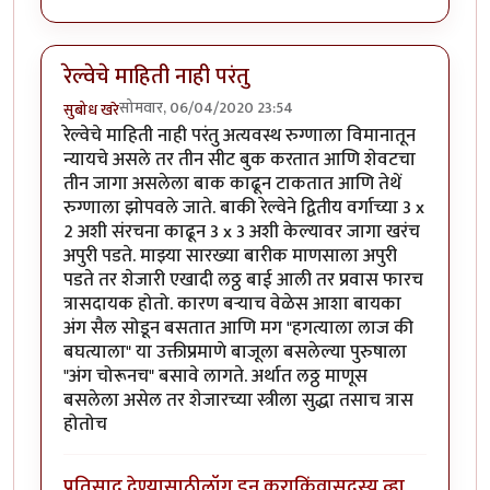
रेल्वेचे माहिती नाही परंतु
सोमवार, 06/04/2020 23:54
सुबोध खरे
रेल्वेचे माहिती नाही परंतु अत्यवस्थ रुग्णाला विमानातून
न्यायचे असले तर तीन सीट बुक करतात आणि शेवटचा
तीन जागा असलेला बाक काढून टाकतात आणि तेथें
रुग्णाला झोपवले जाते. बाकी रेल्वेने द्वितीय वर्गाच्या 3 x
2 अशी संरचना काढून 3 x 3 अशी केल्यावर जागा खरंच
अपुरी पडते. माझ्या सारख्या बारीक माणसाला अपुरी
पडते तर शेजारी एखादी लठ्ठ बाई आली तर प्रवास फारच
त्रासदायक होतो. कारण बऱ्याच वेळेस आशा बायका
अंग सैल सोडून बसतात आणि मग "हगत्याला लाज की
बघत्याला" या उक्तीप्रमाणे बाजूला बसलेल्या पुरुषाला
"अंग चोरूनच" बसावे लागते. अर्थात लठ्ठ माणूस
बसलेला असेल तर शेजारच्या स्त्रीला सुद्धा तसाच त्रास
होतोच
प्रतिसाद देण्यासाठी
लॉग इन करा
किंवा
सदस्य व्हा