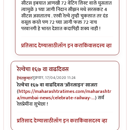
सीटस ड्बयात आणखी 72 वेटिग लिस्ट वाले घुसतात
त्यामुळे 3 च्या जागी निदान सीझन मधे सरसकट 4
सीटस असतातच . एरवी रेल्वे तुम्ही चुकलात तर दंड
वसूल करते पण 72 च्या जागी फक्त 72 नाच
परवानगी हे भारत देशात कदापिही शक्य नाही !
प्रतिसाद देण्यासाठी
लॉग इन करा
किंवा
सदस्य व्हा
रेल्वेचा १६७ वा वाढदिवस
शुक्रवार, 17/04/2020 11:24
हेमंतकुमार
रेल्वेचा १६७ वा वाढदिवस ‘ऑनलाइन’ साजरा
(
https://maharashtratimes.com/maharashtr
a/mumbai-news/celebrate-railway-…
) सर्व
रेलप्रेमींना शुभेछा !
प्रतिसाद देण्यासाठी
लॉग इन करा
किंवा
सदस्य व्हा