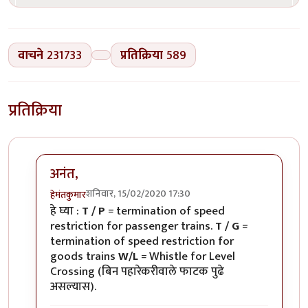
वाचने
231733
प्रतिक्रिया
589
प्रतिक्रिया
अनंत,
शनिवार, 15/02/2020 17:30
हेमंतकुमार
In reply to
रेल्वे रुळांच्या
by
अनन्त्_यात्री
हे घ्या :
T / P
= termination of speed
restriction for passenger trains.
T / G
=
termination of speed restriction for
goods trains
W/L
= Whistle for Level
Crossing (बिन पहारेकरीवाले फाटक पुढे
असल्यास).