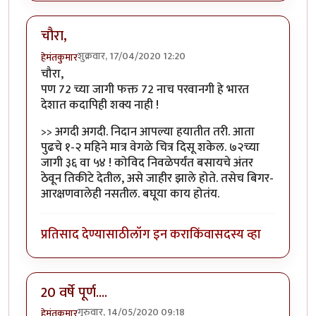
चौरा,
शुक्रवार, 17/04/2020 12:20
हेमंतकुमार
चौरा,
पण 72 च्या जागी फक्त 72 नाच परवानगी हे भारत
देशात कदापिही शक्य नाही !
>> अगदी अगदी. निदान आपल्या हयातीत तरी. आता
पुढचे १-२ महिने मात्र वेगळे चित्र दिसू शकेल. ७२च्या
जागी ३६ वा ५४ ! कोविद निवळेपर्यंत बसायचे अंतर
ठेवून तिकीटे देतील, असे जाहीर झाले होते. तसेच बिगर-
आरक्षणवालेही नसतील. बघूया काय होतंय.
प्रतिसाद देण्यासाठी
लॉग इन करा
किंवा
सदस्य व्हा
20 वर्षे पूर्ण....
गुरुवार, 14/05/2020 09:18
हेमंतकुमार