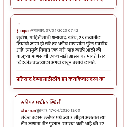
...
मंगळवार, 07/04/2020 07:42
हेमंतकुमार
सुबोध, माहितीसाठी धन्यवाद. खरंय, 2S डब्यातील
तिघांची जागा ही खरे तर अडीच माणसांना पुरेल एवढीच
आहे. त्यामुळे तिघात एक जरी जाड व्यक्ती आली की
बाजूच्या माणसाची एकच मांडी आसनावर मावते ! तर
खिडकीजवळच्याला अगदी दाबून बसावे लागते.
प्रतिसाद देण्यासाठी
लॉग इन करा
किंवा
सदस्य व्हा
स्लीपर मधील स्थिती
शुक्रवार, 17/04/2020 12:00
चौकटराजा
In reply to
...
by
हेमंतकुमार
सेकंड क्लास स्लीपर मधे ज्या 3 सीट्स असतात त्या
तीन जणाना नीट पुरतात. समस्या अशी आहे की 72