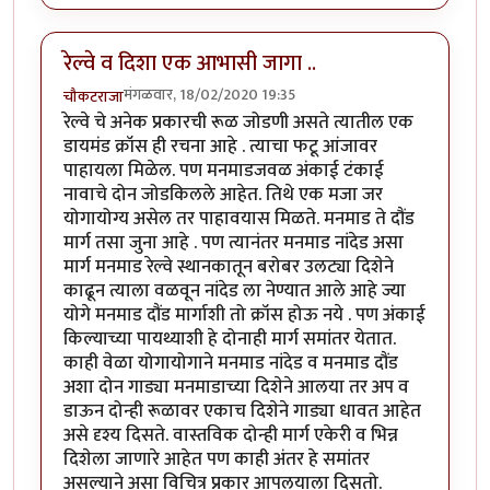
रेल्वे व दिशा एक आभासी जागा ..
मंगळवार, 18/02/2020 19:35
चौकटराजा
रेल्वे चे अनेक प्रकारची रूळ जोडणी असते त्यातील एक
डायमंड क्रॉस ही रचना आहे . त्याचा फटू आंजावर
पाहायला मिळेल. पण मनमाडजवळ अंकाई टंकाई
नावाचे दोन जोडकिलले आहेत. तिथे एक मजा जर
योगायोग्य असेल तर पाहावयास मिळते. मनमाड ते दौंड
मार्ग तसा जुना आहे . पण त्यानंतर मनमाड नांदेड असा
मार्ग मनमाड रेल्वे स्थानकातून बरोबर उलट्या दिशेने
काढून त्याला वळवून नांदेड ला नेण्यात आले आहे ज्या
योगे मनमाड दौंड मार्गाशी तो क्रॉस होऊ नये . पण अंकाई
किल्याच्या पायथ्याशी हे दोनाही मार्ग समांतर येतात.
काही वेळा योगायोगाने मनमाड नांदेड व मनमाड दौंड
अशा दोन गाड्या मनमाडाच्या दिशेने आलया तर अप व
डाऊन दोन्ही रूळावर एकाच दिशेने गाड्या धावत आहेत
असे दृश्य दिसते. वास्तविक दोन्ही मार्ग एकेरी व भिन्न
दिशेला जाणारे आहेत पण काही अंतर हे समांतर
असल्याने असा विचित्र प्रकार आपलयाला दिसतो.