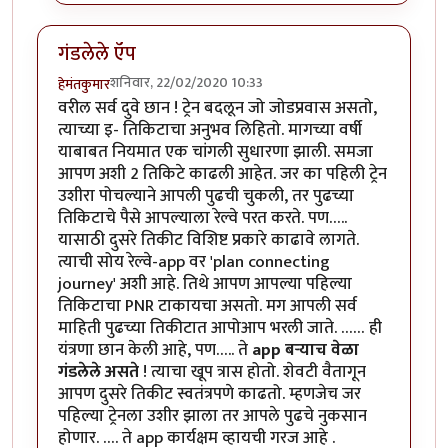
गंडलेले ऍप
शनिवार, 22/02/2020 10:33
हेमंतकुमार
वरील सर्व दुवे छान ! ट्रेन बदलून जो जोडप्रवास असतो,
त्याच्या इ- तिकिटाचा अनुभव लिहितो. मागच्या वर्षी
याबाबत नियमात एक चांगली सुधारणा झाली. समजा
आपण अशी 2 तिकिटे काढली आहेत. जर का पहिली ट्रेन
उशीरा पोचल्याने आपली पुढची चुकली, तर पुढच्या
तिकिटाचे पैसे आपल्याला रेल्वे परत करते. पण…..
यासाठी दुसरे तिकीट विशिष्ट प्रकारे काढावे लागते.
त्याची सोय रेल्वे-app वर 'plan connecting
journey' अशी आहे. तिथे आपण आपल्या पहिल्या
तिकिटाचा PNR टाकायचा असतो. मग आपली सर्व
माहिती पुढच्या तिकीटात आपोआप भरली जाते. …… ही
यंत्रणा छान केली आहे, पण….. ते
app बऱ्याच वेळा
गंडलेले असते
! त्याचा खूप त्रास होतो. शेवटी वैतागून
आपण दुसरे तिकीट स्वतंत्रपणे काढतो. म्हणजेच जर
पहिल्या ट्रेनला उशीर झाला तर आपले पुढचे नुकसान
होणार. …. ते app कार्यक्षम व्हायची गरज आहे .