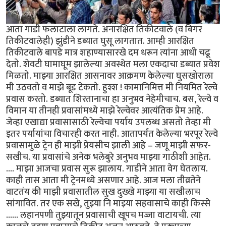
आता गाडी फलाटाला लागते. अनारक्षित तिकीटवाले (व बिगर
तिकीटवालेही) झुंडीने डब्यात घुसू लागतात. आम्ही आरक्षित
तिकीटवाले बापडे मात्र शहाण्यासारखे दम धरून त्यांना आधी चढू
देतो. शेवटी घामाघूम झालेल्या अवस्थेत मला एकदाचा डब्यात प्रवेश
मिळतो. माझ्या आरक्षित आसनावर आक्रमण केलेल्या घुसखोराला
मी उठवतो व माझे बूड टेकतो. हुश्श ! कामानिमित्त मी नियमित रेल्वे
प्रवास करतो. डब्यात शिरतानाचा हा अनुभव नेहेमीचाच. बस, रेल्वे व
विमान या तीनही प्रवासांमध्ये माझे रेल्वेवर आत्यंतिक प्रेम आहे.
जेव्हा एखाद्या प्रवासासाठी रेल्वेचा पर्याय उपलब्ध असतो तेव्हा मी
इतर पर्यायांचा विचारही करत नाही. आतापर्यंत केलेल्या भरपूर रेल्वे
प्रवासामुळे ट्रेन ही माझी प्रेयसीच झाली आहे – जणू माझी सफर-
सखीच. या प्रवासांचे अनेक भलेबुरे अनुभव माझ्या गाठीशी आहेत.
.... माझा आजचा प्रवास सुरू झालाय. गाडीने आता वेग घेतलाय.
काही तास आता मी ट्रेनमध्ये असणार आहे. आज मला तीव्रतेने
वाटतंय की माझी प्रवासातील सुख दुख्खे माझ्या या सखीलाच
सांगावित. तर एक सखे, तुझ्या नि माझ्या सहवासाचे काही किस्से
...... लहानपणी तुझ्यातून प्रवासाची खूपच मज्जा वाटायची. त्या