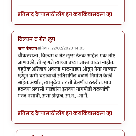
प्रतिसाद देण्यासाठी
लॉग इन करा
किंवा
सदस्य व्हा
विल्यम व ग्रेट लूप
शनिवार, 22/02/2020 14:05
गामा पैलवान
चौकटराजा, विल्यम व ग्रेट लूप्स रंजक आहेत. एक गोष्ट
जाणवली, ती म्हणजे त्यांच्या उंच्या जास्त वाटंत नाहीत.
बहुतेक अतिशय अवजड मालगाड्या ओढून नेता याव्यात
म्हणून कमी चढावाची अतिसर्पिल वळणे निर्माण केली
आहेत. अर्थात, त्यामुळेच तर ती प्रेक्षणीय ठरलीत. मात्र
हलक्या प्रवासी गाड्यांना इतक्या नागमोडी वळणांची
गरज नसावी, असा अंदाज. आ.न., -गा.पै.
प्रतिसाद देण्यासाठी
लॉग इन करा
किंवा
सदस्य व्हा