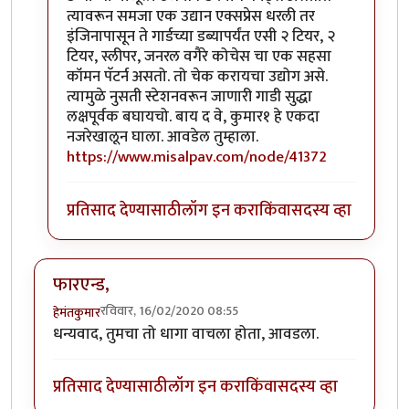
त्यावरून समजा एक उद्यान एक्सप्रेस धरली तर
इंजिनापासून ते गार्डच्या डब्यापर्यंत एसी २ टियर, २
टियर, स्लीपर, जनरल वगैरे कोचेस चा एक सहसा
कॉमन पॅटर्न असतो. तो चेक करायचा उद्योग असे.
त्यामुळे नुसती स्टेशनवरून जाणारी गाडी सुद्धा
लक्षपूर्वक बघायचो. बाय द वे, कुमार१ हे एकदा
नजरेखालून घाला. आवडेल तुम्हाला.
https://www.misalpav.com/node/41372
प्रतिसाद देण्यासाठी
लॉग इन करा
किंवा
सदस्य व्हा
फारएन्ड,
रविवार, 16/02/2020 08:55
हेमंतकुमार
धन्यवाद, तुमचा तो धागा वाचला होता, आवडला.
प्रतिसाद देण्यासाठी
लॉग इन करा
किंवा
सदस्य व्हा