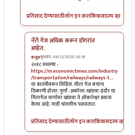
प्रतिसाद देण्यासाठी
लॉग इन करा
किंवा
सदस्य व्हा
नॅरो गेज अधिक करून डोंगरांत
आहेत.
बुधवार, 09/12/2020 20:18
कंजूस
In reply to
माथेरान ची गाडी नॅरोगेज ची
by
सुबोध खरे
२०१८ मधल्या -
https://m.economictimes.com/industry
/transportation/railways/railways-t…
या बातमीवरून लिहिलं. मीटर गेज बऱ्याच
ठिकाणी होत्या. पुर्णा -अकोला-खांडवा-इंदौर या
मिटरगेज मार्गावर खांडवा ते ओंकारेश्वर प्रवास
केला आहे. गाडी चांगलीच पळवतात.
प्रतिसाद देण्यासाठी
लॉग इन करा
किंवा
सदस्य व्हा