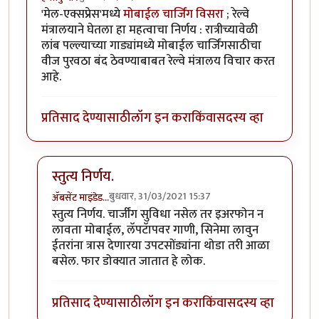
'मेल-एक्सप्रेस'मध्ये
मोबाईल चार्जिंग विसरा
; रेल्वे
मंत्रालयाने घेतला हा महत्वाचा निर्णय : रात्रीच्यावेळी
लांब पल्ल्याच्या गाड्यांमध्ये मोबाईल चार्जिंगसाठीचा
वीज पुरवठा बंद ठेवण्याबाबत रेल्वे मंत्रालय विचार करत
आहे.
प्रतिसाद देण्यासाठी
लॉग इन करा
किंवा
सदस्य व्हा
स्तुत्य निर्णय.
बुधवार, 31/03/2021 15:37
ॲबसेंट माइंडेड…
In reply to
महत्वाचा निर्णय विचाराधीन
by
हेमंतकुमार
स्तुत्य निर्णय. चार्जींग सुविधा नसेल तर इअरफोन न
लावता मोबाईल, लॅपटॅापवर गाणी, सिनेमा लावुन
ईतरांना त्रास देणारया उपटसोंड्यांना थोडा तरी आळा
बसेल. फार डोक्यात जातात हे लोक.
प्रतिसाद देण्यासाठी
लॉग इन करा
किंवा
सदस्य व्हा