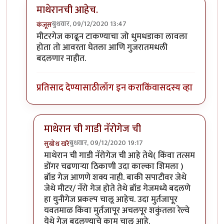
माथेरानची आहेच.
बुधवार, 09/12/2020 13:47
कंजूस
In reply to
नॅरोगेज ट्रेन...
by
हेमंतकुमार
मीटरगेज काढून टाकण्याचा जो धुमधडाका लावला
होता तो आवरता घेतला आणि गुजरातमधली
बदलणार नाहीत.
प्रतिसाद देण्यासाठी
लॉग इन करा
किंवा
सदस्य व्हा
माथेरान ची गाडी नॅरोगेज ची
बुधवार, 09/12/2020 19:17
सुबोध खरे
In reply to
माथेरानची आहेच.
by
कंजूस
माथेरान ची गाडी नॅरोगेज ची आहे तेथे( किंवा तत्सम
डोंगर चढणाऱ्या ठिकाणी उदा काल्का शिमला )
ब्रॉड गेज आणणे शक्य नाही. बाकी सपाटीवर जेथे
जेथे मीटर/ नॅरो गेज होते तेथे ब्रॉड गेजमध्ये बदलणे
हा युनीगेज प्रकल्प चालू आहेच. उदा मुर्तजापूर
यवतमाळ किंवा मुर्तजापूर अचलपूर शकुंतला रेल्वे
येथे गेज बदलण्याचे काम चालू आहे.