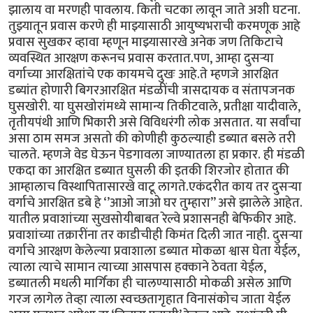
झालाय वा मरणही पावलाय. किती चटका लावून जाते अशी घटना.
तुझ्यातून प्रवास करणे ही माझ्यासाठी आयुष्यभराची करमणूक आहे
प्रवास सुखकर व्हावा म्हणून माझ्यासारखे अनेक जण तिकिटाचे
व्यवस्थित आरक्षण करूनच प्रवास करतात.पण, आम्हा दुसऱ्या
वर्गाच्या आरक्षितांचे एक कायमचे दुखः आहे.ते म्हणजे आरक्षित
डब्यांत होणारी बिगरआरक्षित मंडळींची त्रासदायक व संतापजनक
घुसखोरी. या घुसखोरांमध्ये सामान्य तिकीटवाले, प्रतीक्षा यादीवाले,
तृतीयपंथी आणि भिकारी असे विविधरंगी लोक असतात. या सर्वांचा
असा ठाम समज असतो की कोणीही कुठल्याही डब्यात बसले तरी
चालते. म्हणजे वेड घेऊन पेडगावला जाण्यातला हा प्रकार. ही मंडळी
एकदा का आरक्षित डब्यात घुसली की इतकी शिरजोर होतात की
आम्हालाच विस्थापितासारखे वाटू लागते.एकंदरीत काय तर दुसऱ्या
वर्गाचे आरक्षित डबे हे ‘’आओ जाओ घर तुम्हारा’’ असे झालेले आहेत.
यातील प्रवाशांच्या सुखसोयीबाबत रेल्वे प्रशासनही बेफिकीर आहे.
प्रवाशांच्या तक्रारींना तर काडीचीही किमंत दिली जात नाही. दुसऱ्या
वर्गाचे आरक्षण केलेल्या प्रवाशाला डब्यात मोकळा श्वास घेता येईल,
त्याला त्याचे सामान त्याच्या आसपास हक्काने ठेवता येईल,
डब्यातली मधली मार्गिका ही चालण्यासाठी मोकळी असेल आणि
गरज लागेल तेव्हा त्याला स्वच्छतागृहात विनासंकोच जाता येईल