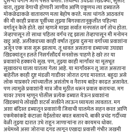
दुसऱ्या वर्गाने जाणे पसंत करतो. तिथल्या उघड्या खिडक्या, सुसाट
वारा, तुझ्या वेगाची होणारी जाणीव आणि एकूणच त्या डब्यातले
मोकळेढाकळे वातावरण मला बेहोष करते. मला चांगले आठवतंय
की मी काही प्रवास पूर्वीच्या तुझ्या बिगरवातानुकुलीत पहिल्या
वर्गातून केले होते. खरं म्हणजे माझा सर्वात मनपसंत वर्ग तोच होता.
जेव्हापासून तो साधा पहिला वर्गच रद्द झाला तेव्हापासून मी मनोमन
खट्टू आहे. अलीकडच्या काही वर्षात तुझ्या दुसऱ्या वर्गाच्या प्रवाशांना
अजून एक त्रास सुरू झालाय. तू धावत असताना डब्याच्या उघड्या
खिडक्यांतून हलते निसर्गसौंदर्य मनसोक्त पाहणे हे खरे तर या
प्रवाशांचे हक्काचे सुख. पण, तुझ्या काही मार्गांवर या मूलभूत
सुखावरच घाला घातला गेला आहे. या मार्गांवरून तू जात असताना
बाहेरील काही दुष्ट मंडळी गाडीवर जोरात दगड मारतात. बहुदा असे
लोक याप्रकारे त्यांच्यातील असंतोष व नैराश्य बाहेर काढत असावेत.
पण त्यामुळे प्रवाशांनी मात्र जीव मुठीत धरून प्रवास करायचा. मग
यावर उपाय म्हणून पोलीस प्रत्येक डब्यात येऊन प्रवाशांना
खिडक्यांचे लोखंडी शटर्स सक्तीने लाऊन घ्यायला लावतात. मग
अशा बंदिस्त डब्यातून प्रवाशांनी जिवाची घालमेल सहन करत आणि
एकमेकांकडे कंटाळा येईस्तोवर बघत बसायचे. बाकी प्रचंड गर्दीच्या
वेळी तुझ्या दारात उभे राहून जाणाऱ्यांना तर कायमच धोका.
अधेमध्ये असा जोराचा दगड लागून एखादा प्रवासी गंभीर जखमी