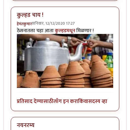
कुल्हड चाय !
शनिवार, 12/12/2020 17:27
हेमंतकुमार
ठेसनातला चहा आता
कुल्हडमधून
मिळणार !
प्रतिसाद देण्यासाठी
लॉग इन करा
किंवा
सदस्य व्हा
नयनरम्य