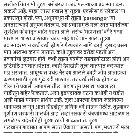
सखोल चिंतन मी तुझ्या बरोबरच्या लांब पल्ल्याच्या प्रवासात करू
शकलो आहे. माझा जास्त प्रवास हा तुझ्या ‘एक्स्प्रेस’ व ‘लोकल’ या
प्रकारांतून होतो. पण, अधूनमधून मी तुझ्या ’passenger’ या
अवताराचाही अनुभव घेतलाय. त्या प्रवासामुळे मला स्वतःभोवतीच्या
सुरक्षित कोशातून बाहेर पडता आले. तसेच ‘महासत्ता’ वगैरे गप्पा
मारणारा भारत वास्तवात काय आहे याचे भान आले. तुझ्या
प्रवासादरम्यान कधीकधी होणारे गैरप्रकार आणि काही दुखःद प्रसंग
मात्र अस्वस्थ करून जातात. कधी तुझ्यावर दरोडा पडतो अन
प्रवाशांची लूटमार होते. कधी तुझ्या यंत्रणेत गडबडघोटाळा होतो अन
छोटेमोठे अपघात होतात. काही देशद्रोही तुला घातपात करण्यात
मग्न असतात. आयूष्यात प्रचंड नैराश्य आलेले काही जीव आत्महत्या
करण्यासाठी तुझ्यापुढे उडी मारतात. तर कधीतरी काही भडक
डोक्याचे प्रवासी आपापसातील भांडणातून एखाद्या प्रवाशाला
गाडीतून बाहेर फेकतात. अशा हृदयद्रावक घटना कधीही न घडोत
अशी माझी मनोमन प्रार्थना आहे. तुला आपल्या देशात रूळांवरून
धावायला लागून आता दीडशेहून अधिक वर्षे होऊन गेलीत. तुझ्यावर
पूर्णपणे सरकारी मालकी आहे. तेव्हा सरकारी यंत्रणांमध्ये आढळणारे
सगळे फायदे-तोटेही तुझ्या ठायी आढळतात. तुझ्या
गलथानपणाबाबत आपण सतत ऐकताच असतो. पण, मध्यंतरी मला