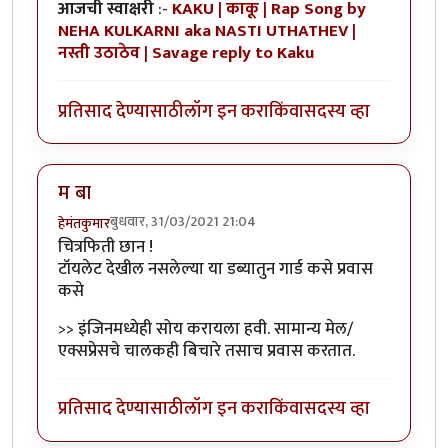
आजची स्वाक्षरी
:-
KAKU | काकू | Rap Song by
NEHA KULKARNI aka NASTI UTHATHEV |
नस्ती उठाठेव | Savage reply to Kaku
प्रतिसाद देण्यासाठी
लॉग इन करा
किंवा
सदस्य व्हा
म बा
बुधवार, 31/03/2021 21:04
हेमंतकुमार
चित्रफिती छान !
टॉयलेट देखील नसलेल्या या डब्यातुन गार्ड कसे प्रवास
कसे
>> इंजिनमध्येही सोय करायला हवी. सामान्य मेल/
एक्सप्रेसचे चालकही बिचारे तसाच प्रवास करतात.
प्रतिसाद देण्यासाठी
लॉग इन करा
किंवा
सदस्य व्हा