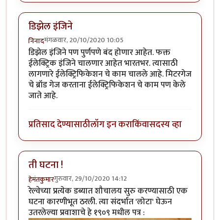
डिझेल इंजिने
मंगळवार, 20/10/2020 10:05
निनाद
डिझेल इंजिने पण पुर्णपणे बंद होणार आहेत. फक्त
ईलेक्ट्रिक इंजिने चालणार आहेत भारतभर. त्यासाठी
लागणारे ईलेक्ट्रिफिकेशन चे काम चालले आहे. मिटरगेज
चे ब्रॉड गेज करताना ईलेक्ट्रिफिकेशन चे काम पण केले
जाते आहे.
प्रतिसाद देण्यासाठी
लॉग इन करा
किंवा
सदस्य व्हा
ती घटना !
गुरुवार, 29/10/2020 14:12
हेमंतकुमार
रेल्वेच्या प्रत्येक डब्यात शौचालय सुरु करण्यासाठी एक
घटना कारणीभूत ठरली. त्या संदर्भात 'लोटा' घेऊन
उतरलेल्या प्रवाशाचे हे १९०९ मधील पत्र :