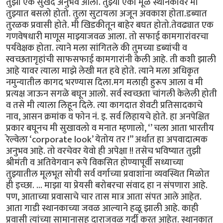
तुझा एक सुखद अनुभव आला. तुझ्या एका मूळ स्थानकावर मी
तुझ्यात बसलो होतो. तुला सुटायला अजून अवकाश होता.डब्यात
तुरळक प्रवासी होते. मी खिडकीतून बाहेर बघत होतो.तेवढ्यात एक
गणवेषधारी माणूस माझ्याजवळ आला. तो सफाई कामगारांवरचा
पर्यवेक्षक होता. त्याने मला सांगितले की तुमच्या डब्यांची व
स्वच्छतागृहांची साफसफाई कामगारांनी केली आहे. ती कशी झाली
आहे यावर त्याला माझे लेखी मत हवे होते. त्याने मला अधिकृत
नमुन्यातील कागद भरण्यास दिला.मग मलाही हुरूप आला व मी
प्रत्यक्ष जाऊन सगळे बघून आलो. सर्व स्वच्छता चांगली केलेली होती
व तसे मी त्याला लिहून दिले. त्या कागदात शेवटी प्रतिसादकाचे
नाव, आसन क्रमांक व फोन नं. इ. सर्व लिहायचे होते. हा अनपेक्षित
प्रकार बघूनच मी सुखावलो व मनात म्हणालो, ‘’ चला आता भारतीय
रेल्वेला ‘corporate look’ येतोय तर !” अर्थात हा अपवादात्मक
अनुभव आहे. तो वरचेवर येवो ही अपेक्षा !! तसेच भविष्यात तुझी
श्रीमंती व अतिवेगवान रूपे विकसित होण्यापूर्वी सध्याच्या
तुझ्यातील मूलभूत सोयी सर्व वर्गाच्या प्रवाशांना व्यवस्थित मिळोत
ही इच्छा. ... माझा या प्रेयसी बरोबरचा संवाद हा न संपणारा आहे.
पण, आताच्या प्रवासाचे चार तास मात्र आता संपत आले आहेत.
आता गाडी स्थानकाच्या जवळ आल्याने हळू झाली आहे. काही
प्रवासी त्यांच्या सामानासह दाराजवळ गर्दी करत आहेत. स्थानकात