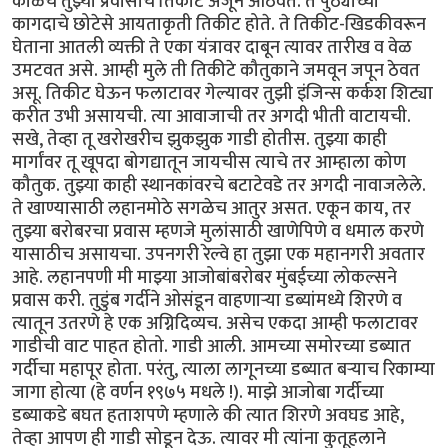
काळचे तुझ्या प्रवासाचे तिकीट अजून आठवते. ते पुठ्याच्या
कागदाचे छोटेसे आयताकृती तिकीट होते. ते तिकीट-खिडकीवरून
घेताना आतली व्यक्ती ते एका यंत्रावर दाबून त्यावर तारीख व वेळ
उमटवत असे. आम्ही मुले ती तिकीटे कौतुकाने जमवून जपून ठेवत
असू. तिकीट घेऊन फलाटावर गेल्यावर तुझी इंजिन्स कर्कश शिट्या
करीत उभी असायची. त्या आवाजाची तर अगदी भीती वाटायची.
सखे, तेव्हा तू खरोखरीच झुकझुक गाडी होतीस. तुझ्या काही
मार्गांवर तू खूपदा बोगद्यातून जायचीस त्याचे तर आम्हाला कोण
कौतुक. तुझ्या काही स्थानकांवरचे बटाटेवडे तर अगदी नावाजलेले.
ते खाण्यासाठी लहानमोठे सगळेच आतुर असत. एकून काय, तर
तुझ्या बरोबरचा प्रवास म्हणजे मुलांसाठी खाणेपिणे व धमाल करणे
यासाठीच असायचा. उपनगरी रेल्वे हा तुझा एक महानगरी अवतार
आहे. लहानपणी मी माझ्या आजोबांबरोबर मुंबईच्या लोकल्सने
प्रवास करी. तुडुंब गर्दीने ओसंडून वाहणाऱ्या डब्यांमध्ये शिरणे व
त्यातून उतरणे हे एक अग्निदिव्यच. असेच एकदा आम्ही फलाटावर
गाडीची वाट पाहत होतो. गाडी आली. आमच्या समोरच्या डब्यात
गर्दीचा महापूर होता. परंतु, त्याला लागूनच्या डब्यात बऱ्याच रिकाम्या
जागा होत्या (हे वर्णन १९७५ मधले !). माझे आजोबा गर्दीच्या
डब्याकडे बघत हताशपणे म्हणाले की त्यात शिरणे अवघड आहे,
तेव्हा आपण ही गाडी सोडून देऊ. त्यावर मी त्यांना कुतूहलाने