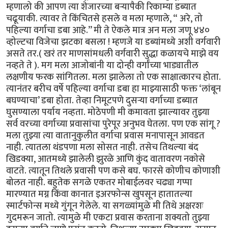
म्हणालो की आपण त्या शेजारच्या बऱ्यापैकी रिकाम्या डब्यात
चढूयाकी. त्यावर ते किंचितसे हसले व मला म्हणाले, “ अरे, तो
पहिल्या वर्गाचा डबा आहे.’’ मी ते ऐकले मात्र अन मला जणू ४४०
व्होल्टचा विजेचा झटका बसला ! म्हणजे या डब्यांमध्ये अशी वर्गवारी
असते तर.( खरं तर माणसांमधली वर्गवारी सुद्धा कळायचे माझे वय
नव्हते ते ). मग मला आजोबांनी या दोन्ही वर्गांच्या भाड्यातील
लक्षणीय फरक सांगितला. मला झालेला तो एक साक्षात्कारच होता.
त्यानंतर बरीच वर्षे पहिल्या वर्गाचा डबा हा माझ्यासाठी फक्त ‘लांबून
बघण्याचा’ डबा होता. तेव्हा निमूटपणे दुसऱ्या वर्गाच्या डब्यात
घुसण्याला पर्याय नव्हता. मोठेपणी मी कमावता झाल्यावर तुझ्या
सर्व वरच्या वर्गाच्या प्रवासांचा पुरेपूर अनुभव घेतला. पण एक सांगू ?
मला तुझ्या त्या वातानुकुलीत वर्गाचा प्रवास मनापासून आवडत
नाही. त्यातला थंडपणा मला सोसत नाही. तसेच तिथल्या बंद
खिडक्या, आतमध्ये झालेली झुरळे आणि कुंद वातावरण नकोसे
वाटते. त्यातून तिथले प्रवासी पण कसे बघ. फारसे कोणीच कोणाशी
बोलत नाही. बहुतेक सगळे एकतर मोबाईलवर चढ्या गप्पा
मारण्यात मग्न किंवा कानात इअरफोन्स खुपसून हातातल्या
स्मार्टफोन्स मध्ये गुंगून गेलेले. या सगळ्यांमुळे मी तिथे अक्षरशः
गुदमरून जातो. त्यामुळे मी एकटा प्रवास करताना शक्यतो तुझ्या