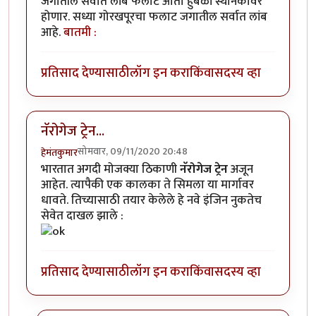
जगातील सर्वात लांब फलाट आता हुबळी स्थानकावर
होणार. सध्या गोरखपूरचा फलाट जगातील सर्वात लांब
आहे.
बातमी :
प्रतिसाद देण्यासाठी
लॉग इन करा
किंवा
सदस्य व्हा
नॅरोगेज ट्रेन...
सोमवार, 09/11/2020 20:48
हेमंतकुमार
भारतात अगदी मोजक्या ठिकाणी
नॅरोगेज ट्रेन
अजून
आहेत. त्यापैकी एक कालका ते सिमला या मार्गावर
धावते. तिच्यासाठी तयार केलेले हे नवे इंजिन नुकतेच
सेवेत दाखल झाले :
प्रतिसाद देण्यासाठी
लॉग इन करा
किंवा
सदस्य व्हा