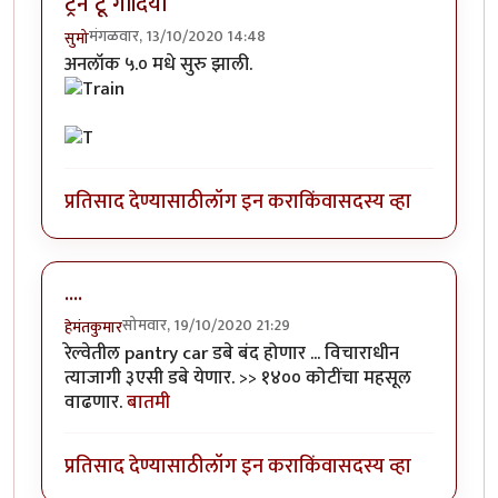
ट्रेन टू गोंदिया
मंगळवार, 13/10/2020 14:48
सुमो
अनलॉक ५.० मधे सुरु झाली.
प्रतिसाद देण्यासाठी
लॉग इन करा
किंवा
सदस्य व्हा
....
सोमवार, 19/10/2020 21:29
हेमंतकुमार
रेल्वेतील pantry car डबे बंद होणार ... विचाराधीन
त्याजागी ३एसी डबे येणार. >> १४०० कोटींचा महसूल
वाढणार.
बातमी
प्रतिसाद देण्यासाठी
लॉग इन करा
किंवा
सदस्य व्हा