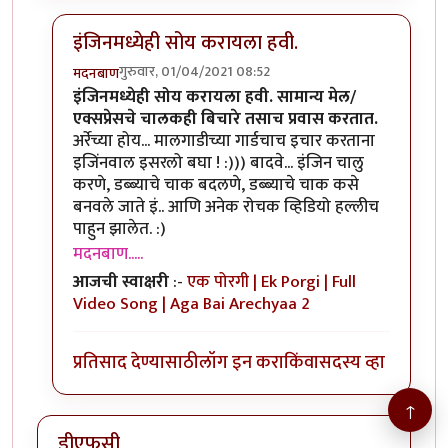
इंजिनमध्येही सोय करायला हवी.
गुरुवार, 01/04/2021 08:52
मदनबाण
In reply to
म बा
by
हेमंतकुमार
इंजिनमध्येही सोय करायला हवी. सामान्य मेल/
एक्सप्रेसचे चालकही बिचारे तसाच प्रवास करतात.
अर्रेच्या होय... मालगाडीच्या गार्डचाच इचार करताना
इजिंनवाल इसरलो बघा ! :))) बादवे... इंजिन चालु
करणे, डब्ब्याचे चाक बदलणे, डब्ब्याचे चाक कसे
बनवले जाते इं.. आणि अनेक रोचक व्हिडियो हल्लीच
पाहुन झालेत. :)
मदनबाण.....
आजची स्वाक्षरी
:-
एक पोरगी | Ek Porgi | Full
Video Song | Aga Bai Arechyaa 2
प्रतिसाद देण्यासाठी
लॉग इन करा
किंवा
सदस्य व्हा
↑
डीएफसी