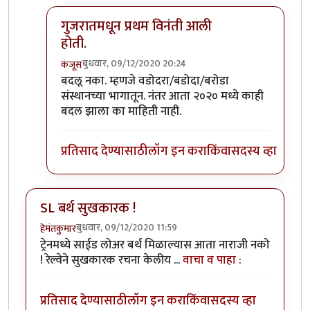
गुजरातमधून प्रथम विनंती आली
होती.
बुधवार, 09/12/2020 20:24
कंजूस
In reply to
माथेरानची आहेच.
by
कंजूस
बदलू नका. म्हणजे वडोदरा/बडोदा/बरोडा
संस्थानच्या भागातून. नंतर आता २०२० मध्ये काही
बदल झाला का माहिती नाही.
प्रतिसाद देण्यासाठी
लॉग इन करा
किंवा
सदस्य व्हा
SL बर्थ सुखकारक !
बुधवार, 09/12/2020 11:59
हेमंतकुमार
ट्रेनमध्ये साईड लोअर बर्थ मिळाल्यास आता नाराजी नको
! रेल्वेने सुखकारक रचना केलीय ...
वाचा व पाहा :
प्रतिसाद देण्यासाठी
लॉग इन करा
किंवा
सदस्य व्हा