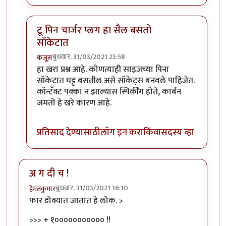
टू पिन चार्जर प्लग हा सैल बसतो
सॉकेटात
बुधवार, 31/03/2021 23:58
कंजूस
In reply to
महत्वाचा निर्णय विचाराधीन
by
हेमंतकुमार
हा खरा प्रश्न आहे. कोणत्याही साइजच्या पिना
सॉकेटात घट्ट बसतील असे सॉकेट्स बनवले पाहिजेत.
कॉन्टॅक्ट पक्का न झाल्यास स्पिर्कींग होते, कार्बन
जमतो हे खरे कारण आहे.
प्रतिसाद देण्यासाठी
लॉग इन करा
किंवा
सदस्य व्हा
अ ग दी च !
बुधवार, 31/03/2021 16:10
हेमंतकुमार
फार डोक्यात जातात हे लोक. >
>>> + १००००००००००० !!