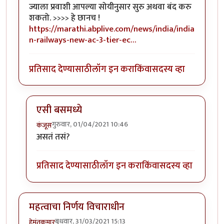
ज्याला प्रवाशी आपल्या सोयीनुसार सुरु अथवा बंद करु
शकतो. >>>> हे छानच !
https://marathi.abplive.com/news/india/india
n-railways-new-ac-3-tier-ec…
प्रतिसाद देण्यासाठी
लॉग इन करा
किंवा
सदस्य व्हा
एसी बसमध्ये
गुरुवार, 01/04/2021 10:46
कंजूस
In reply to
नवे कोच, नव्या सोयी
by
हेमंतकुमार
असतं तसं?
प्रतिसाद देण्यासाठी
लॉग इन करा
किंवा
सदस्य व्हा
महत्वाचा निर्णय विचाराधीन
बुधवार, 31/03/2021 15:13
हेमंतकुमार