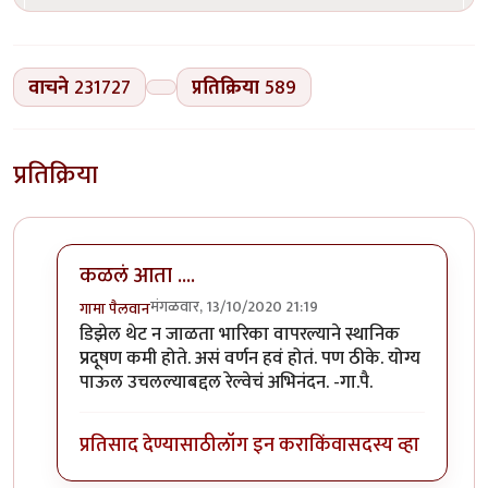
वाचने
231727
प्रतिक्रिया
589
प्रतिक्रिया
कळलं आता ....
मंगळवार, 13/10/2020 21:19
गामा पैलवान
In reply to
बातमी
by
हेमंतकुमार
डिझेल थेट न जाळता भारिका वापरल्याने स्थानिक
प्रदूषण कमी होते. असं वर्णन हवं होतं. पण ठीके. योग्य
पाऊल उचलल्याबद्दल रेल्वेचं अभिनंदन. -गा.पै.
प्रतिसाद देण्यासाठी
लॉग इन करा
किंवा
सदस्य व्हा