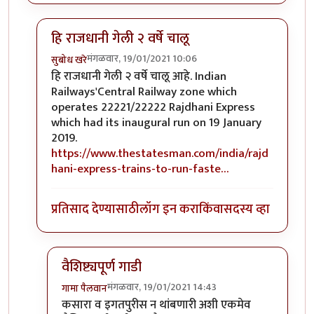
हि राजधानी गेली २ वर्षे चालू
मंगळवार, 19/01/2021 10:06
सुबोध खरे
In reply to
राजधानी...
by
हेमंतकुमार
हि राजधानी गेली २ वर्षे चालू आहे. Indian
Railways'Central Railway zone which
operates 22221/22222 Rajdhani Express
which had its inaugural run on 19 January
2019.
https://www.thestatesman.com/india/rajd
hani-express-trains-to-run-faste…
प्रतिसाद देण्यासाठी
लॉग इन करा
किंवा
सदस्य व्हा
वैशिष्ट्यपूर्ण गाडी
मंगळवार, 19/01/2021 14:43
गामा पैलवान
In reply to
हि राजधानी गेली २ वर्षे चालू
by
सुबोध खरे
कसारा व इगतपुरीस न थांबणारी अशी एकमेव