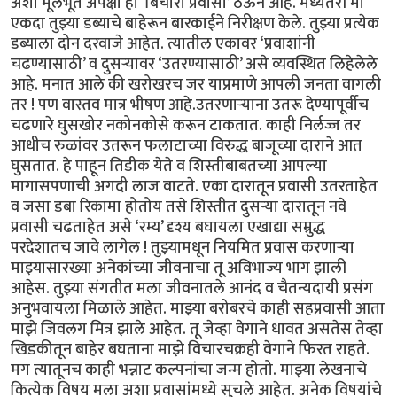
अशा मूलभूत अपेक्षा हा ‘बिचारा प्रवासी’ ठेऊन आहे. मध्यंतरी मी
एकदा तुझ्या डब्याचे बाहेरून बारकाईने निरीक्षण केले. तुझ्या प्रत्येक
डब्याला दोन दरवाजे आहेत. त्यातील एकावर ‘प्रवाशांनी
चढण्यासाठी’ व दुसऱ्यावर ‘उतरण्यासाठी’ असे व्यवस्थित लिहेलेले
आहे. मनात आले की खरोखरच जर याप्रमाणे आपली जनता वागली
तर ! पण वास्तव मात्र भीषण आहे.उतरणाऱ्याना उतरू देण्यापूर्वीच
चढणारे घुसखोर नकोनकोसे करून टाकतात. काही निर्लज्ज तर
आधीच रुळांवर उतरून फलाटाच्या विरुद्ध बाजूच्या दाराने आत
घुसतात. हे पाहून तिडीक येते व शिस्तीबाबतच्या आपल्या
मागासपणाची अगदी लाज वाटते. एका दारातून प्रवासी उतरताहेत
व जसा डबा रिकामा होतोय तसे शिस्तीत दुसऱ्या दारातून नवे
प्रवासी चढताहेत असे ‘रम्य’ दृश्य बघायला एखाद्या सम्रुद्ध
परदेशातच जावे लागेल ! तुझ्यामधून नियमित प्रवास करणाऱ्या
माझ्यासारख्या अनेकांच्या जीवनाचा तू अविभाज्य भाग झाली
आहेस. तुझ्या संगतीत मला जीवनातले आनंद व चैतन्यदायी प्रसंग
अनुभवायला मिळाले आहेत. माझ्या बरोबरचे काही सहप्रवासी आता
माझे जिवलग मित्र झाले आहेत. तू जेव्हा वेगाने धावत असतेस तेव्हा
खिडकीतून बाहेर बघताना माझे विचारचक्रही वेगाने फिरत राहते.
मग त्यातूनच काही भन्नाट कल्पनांचा जन्म होतो. माझ्या लेखनाचे
कित्येक विषय मला अशा प्रवासांमध्ये सुचले आहेत. अनेक विषयांचे