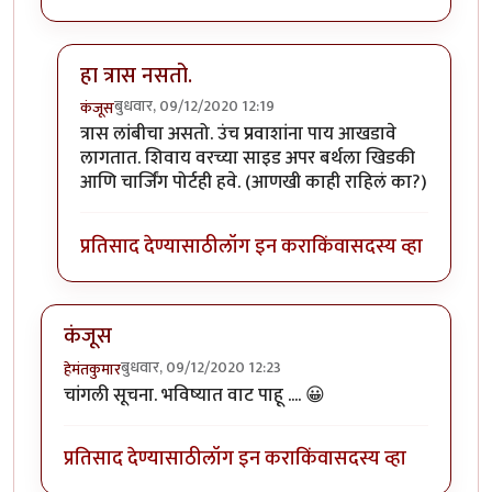
हा त्रास नसतो.
बुधवार, 09/12/2020 12:19
कंजूस
In reply to
SL बर्थ सुखकारक !
by
हेमंतकुमार
त्रास लांबीचा असतो. उंच प्रवाशांना पाय आखडावे
लागतात. शिवाय वरच्या साइड अपर बर्थला खिडकी
आणि चार्जिंग पोर्टही हवे. (आणखी काही राहिलं का?)
प्रतिसाद देण्यासाठी
लॉग इन करा
किंवा
सदस्य व्हा
कंजूस
बुधवार, 09/12/2020 12:23
हेमंतकुमार
चांगली सूचना. भविष्यात वाट पाहू .... 😀
प्रतिसाद देण्यासाठी
लॉग इन करा
किंवा
सदस्य व्हा