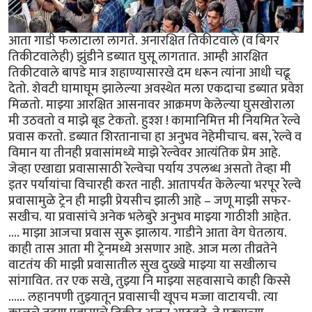
आता गाडी फलाटाला लागते. अनारक्षित तिकीटवाले (व बिगर
तिकीटवालेही) झुंडीने डब्यात घुसू लागतात. आम्ही आरक्षित
तिकीटवाले बापडे मात्र शहाण्यासारखे दम धरून त्यांना आधी चढू
देतो. शेवटी घामाघूम झालेल्या अवस्थेत मला एकदाचा डब्यात प्रवेश
मिळतो. माझ्या आरक्षित आसनावर आक्रमण केलेल्या घुसखोराला
मी उठवतो व माझे बूड टेकतो. हुश्श ! कामानिमित्त मी नियमित रेल्वे
प्रवास करतो. डब्यात शिरतानाचा हा अनुभव नेहेमीचाच. बस, रेल्वे व
विमान या तीनही प्रवासांमध्ये माझे रेल्वेवर आत्यंतिक प्रेम आहे.
जेव्हा एखाद्या प्रवासासाठी रेल्वेचा पर्याय उपलब्ध असतो तेव्हा मी
इतर पर्यायांचा विचारही करत नाही. आतापर्यंत केलेल्या भरपूर रेल्वे
प्रवासामुळे ट्रेन ही माझी प्रेयसीच झाली आहे – जणू माझी सफर-
सखीच. या प्रवासांचे अनेक भलेबुरे अनुभव माझ्या गाठीशी आहेत.
.... माझा आजचा प्रवास सुरू झालाय. गाडीने आता वेग घेतलाय.
काही तास आता मी ट्रेनमध्ये असणार आहे. आज मला तीव्रतेने
वाटतंय की माझी प्रवासातील सुख दुख्खे माझ्या या सखीलाच
सांगावित. तर एक सखे, तुझ्या नि माझ्या सहवासाचे काही किस्से
...... लहानपणी तुझ्यातून प्रवासाची खूपच मज्जा वाटायची. त्या