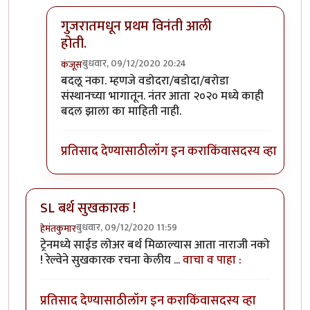
गुजरातमधून प्रथम विनंती आली
होती.
बुधवार, 09/12/2020 20:24
कंजूस
In reply to
माथेरानची आहेच.
by
कंजूस
बदलू नका. म्हणजे वडोदरा/बडोदा/बरोडा
संस्थानच्या भागातून. नंतर आता २०२० मध्ये काही
बदल झाला का माहिती नाही.
प्रतिसाद देण्यासाठी
लॉग इन करा
किंवा
सदस्य व्हा
SL बर्थ सुखकारक !
बुधवार, 09/12/2020 11:59
हेमंतकुमार
ट्रेनमध्ये साईड लोअर बर्थ मिळाल्यास आता नाराजी नको
! रेल्वेने सुखकारक रचना केलीय ...
वाचा व पाहा :
प्रतिसाद देण्यासाठी
लॉग इन करा
किंवा
सदस्य व्हा