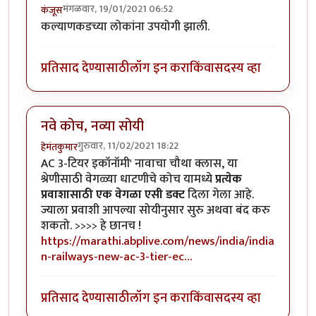
मंगळवार, 19/01/2021 06:52
कंजूस
कल्याणकडच्या लोकांना उपयोगी झाली.
प्रतिसाद देण्यासाठी
लॉग इन करा
किंवा
सदस्य व्हा
नवे कोच, नव्या सोयी
गुरुवार, 11/02/2021 18:22
हेमंतकुमार
AC 3-टियर इकॉनॉमी' नावाचा चौथा क्लास, या
श्रेणीसाठी वेगळ्या धाटणीचे कोच यामध्ये
प्रत्येक
प्रवाशासाठी एक वेगळा एसी डक्ट
दिला गेला आहे.
ज्याला प्रवाशी आपल्या सोयीनुसार सुरु अथवा बंद करु
शकतो. >>>> हे छानच !
https://marathi.abplive.com/news/india/india
n-railways-new-ac-3-tier-ec…
प्रतिसाद देण्यासाठी
लॉग इन करा
किंवा
सदस्य व्हा