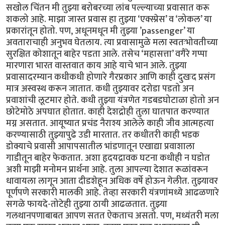
सखोल चिंतन मी तुझ्या बरोबरच्या लांब पल्ल्याच्या प्रवासात करू
शकलो आहे. माझा जास्त प्रवास हा तुझ्या ‘एक्स्प्रेस’ व ‘लोकल’ या
प्रकारांतून होतो. पण, अधूनमधून मी तुझ्या ’passenger’ या
अवताराचाही अनुभव घेतलाय. त्या प्रवासामुळे मला स्वतःभोवतीच्या
सुरक्षित कोशातून बाहेर पडता आले. तसेच ‘महासत्ता’ वगैरे गप्पा
मारणारा भारत वास्तवात काय आहे याचे भान आले. तुझ्या
प्रवासादरम्यान कधीकधी होणारे गैरप्रकार आणि काही दुखःद प्रसंग
मात्र अस्वस्थ करून जातात. कधी तुझ्यावर दरोडा पडतो अन
प्रवाशांची लूटमार होते. कधी तुझ्या यंत्रणेत गडबडघोटाळा होतो अन
छोटेमोठे अपघात होतात. काही देशद्रोही तुला घातपात करण्यात
मग्न असतात. आयूष्यात प्रचंड नैराश्य आलेले काही जीव आत्महत्या
करण्यासाठी तुझ्यापुढे उडी मारतात. तर कधीतरी काही भडक
डोक्याचे प्रवासी आपापसातील भांडणातून एखाद्या प्रवाशाला
गाडीतून बाहेर फेकतात. अशा हृदयद्रावक घटना कधीही न घडोत
अशी माझी मनोमन प्रार्थना आहे. तुला आपल्या देशात रूळांवरून
धावायला लागून आता दीडशेहून अधिक वर्षे होऊन गेलीत. तुझ्यावर
पूर्णपणे सरकारी मालकी आहे. तेव्हा सरकारी यंत्रणांमध्ये आढळणारे
सगळे फायदे-तोटेही तुझ्या ठायी आढळतात. तुझ्या
गलथानपणाबाबत आपण सतत ऐकताच असतो. पण, मध्यंतरी मला