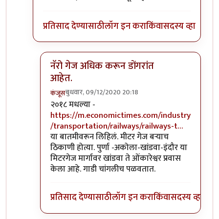
प्रतिसाद देण्यासाठी
लॉग इन करा
किंवा
सदस्य व्हा
नॅरो गेज अधिक करून डोंगरांत
आहेत.
बुधवार, 09/12/2020 20:18
कंजूस
In reply to
माथेरान ची गाडी नॅरोगेज ची
by
सुबोध खरे
२०१८ मधल्या -
https://m.economictimes.com/industry
/transportation/railways/railways-t…
या बातमीवरून लिहिलं. मीटर गेज बऱ्याच
ठिकाणी होत्या. पुर्णा -अकोला-खांडवा-इंदौर या
मिटरगेज मार्गावर खांडवा ते ओंकारेश्वर प्रवास
केला आहे. गाडी चांगलीच पळवतात.
प्रतिसाद देण्यासाठी
लॉग इन करा
किंवा
सदस्य व्हा