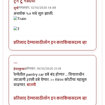
ट्रेन टू गोंदिया
मंगळवार, 13/10/2020 14:48
सुमो
अनलॉक ५.० मधे सुरु झाली.
प्रतिसाद देण्यासाठी
लॉग इन करा
किंवा
सदस्य व्हा
....
सोमवार, 19/10/2020 21:29
हेमंतकुमार
रेल्वेतील pantry car डबे बंद होणार ... विचाराधीन
त्याजागी ३एसी डबे येणार. >> १४०० कोटींचा महसूल
वाढणार.
बातमी
प्रतिसाद देण्यासाठी
लॉग इन करा
किंवा
सदस्य व्हा