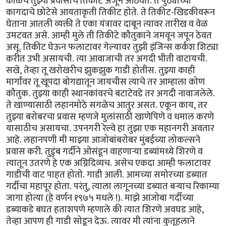
काळचे तुझ्या प्रवासाचे तिकीट अजून आठवते. ते पुठ्याच्या
कागदाचे छोटेसे आयताकृती तिकीट होते. ते तिकीट-खिडकीवरून
घेताना आतली व्यक्ती ते एका यंत्रावर दाबून त्यावर तारीख व वेळ
उमटवत असे. आम्ही मुले ती तिकीटे कौतुकाने जमवून जपून ठेवत
असू. तिकीट घेऊन फलाटावर गेल्यावर तुझी इंजिन्स कर्कश शिट्या
करीत उभी असायची. त्या आवाजाची तर अगदी भीती वाटायची.
सखे, तेव्हा तू खरोखरीच झुकझुक गाडी होतीस. तुझ्या काही
मार्गांवर तू खूपदा बोगद्यातून जायचीस त्याचे तर आम्हाला कोण
कौतुक. तुझ्या काही स्थानकांवरचे बटाटेवडे तर अगदी नावाजलेले.
ते खाण्यासाठी लहानमोठे सगळेच आतुर असत. एकून काय, तर
तुझ्या बरोबरचा प्रवास म्हणजे मुलांसाठी खाणेपिणे व धमाल करणे
यासाठीच असायचा. उपनगरी रेल्वे हा तुझा एक महानगरी अवतार
आहे. लहानपणी मी माझ्या आजोबांबरोबर मुंबईच्या लोकल्सने
प्रवास करी. तुडुंब गर्दीने ओसंडून वाहणाऱ्या डब्यांमध्ये शिरणे व
त्यातून उतरणे हे एक अग्निदिव्यच. असेच एकदा आम्ही फलाटावर
गाडीची वाट पाहत होतो. गाडी आली. आमच्या समोरच्या डब्यात
गर्दीचा महापूर होता. परंतु, त्याला लागूनच्या डब्यात बऱ्याच रिकाम्या
जागा होत्या (हे वर्णन १९७५ मधले !). माझे आजोबा गर्दीच्या
डब्याकडे बघत हताशपणे म्हणाले की त्यात शिरणे अवघड आहे,
तेव्हा आपण ही गाडी सोडून देऊ. त्यावर मी त्यांना कुतूहलाने