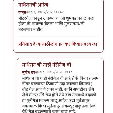
माथेरानची आहेच.
बुधवार, 09/12/2020 13:47
कंजूस
In reply to
नॅरोगेज ट्रेन...
by
हेमंतकुमार
मीटरगेज काढून टाकण्याचा जो धुमधडाका लावला
होता तो आवरता घेतला आणि गुजरातमधली
बदलणार नाहीत.
प्रतिसाद देण्यासाठी
लॉग इन करा
किंवा
सदस्य व्हा
माथेरान ची गाडी नॅरोगेज ची
बुधवार, 09/12/2020 19:17
सुबोध खरे
In reply to
माथेरानची आहेच.
by
कंजूस
माथेरान ची गाडी नॅरोगेज ची आहे तेथे( किंवा तत्सम
डोंगर चढणाऱ्या ठिकाणी उदा काल्का शिमला )
ब्रॉड गेज आणणे शक्य नाही. बाकी सपाटीवर जेथे
जेथे मीटर/ नॅरो गेज होते तेथे ब्रॉड गेजमध्ये बदलणे
हा युनीगेज प्रकल्प चालू आहेच. उदा मुर्तजापूर
यवतमाळ किंवा मुर्तजापूर अचलपूर शकुंतला रेल्वे
येथे गेज बदलण्याचे काम चालू आहे.