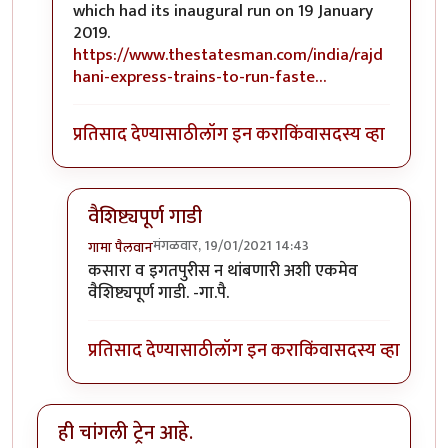
which had its inaugural run on 19 January
2019.
https://www.thestatesman.com/india/rajd
hani-express-trains-to-run-faste…
प्रतिसाद देण्यासाठी
लॉग इन करा
किंवा
सदस्य व्हा
वैशिष्ट्यपूर्ण गाडी
मंगळवार, 19/01/2021 14:43
गामा पैलवान
In reply to
हि राजधानी गेली २ वर्षे चालू
by
सुबोध खरे
कसारा व इगतपुरीस न थांबणारी अशी एकमेव
वैशिष्ट्यपूर्ण गाडी. -गा.पै.
प्रतिसाद देण्यासाठी
लॉग इन करा
किंवा
सदस्य व्हा
ही चांगली ट्रेन आहे.