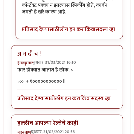
कॉन्टॅक्ट पक्का न झाल्यास स्पिर्कींग होते, कार्बन
जमतो हे खरे कारण आहे.
प्रतिसाद देण्यासाठी
लॉग इन करा
किंवा
सदस्य व्हा
अ ग दी च !
बुधवार, 31/03/2021 16:10
हेमंतकुमार
फार डोक्यात जातात हे लोक. >
>>> + १००००००००००० !!
प्रतिसाद देण्यासाठी
लॉग इन करा
किंवा
सदस्य व्हा
हल्लीच आपल्या रेल्वेचे काही
बुधवार, 31/03/2021 20:56
मदनबाण