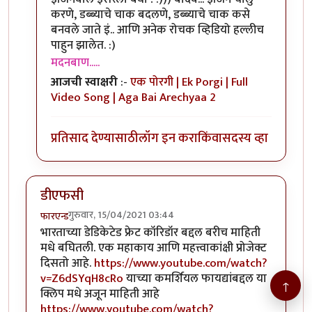
करणे, डब्ब्याचे चाक बदलणे, डब्ब्याचे चाक कसे
बनवले जाते इं.. आणि अनेक रोचक व्हिडियो हल्लीच
पाहुन झालेत. :)
मदनबाण.....
आजची स्वाक्षरी
:-
एक पोरगी | Ek Porgi | Full
Video Song | Aga Bai Arechyaa 2
प्रतिसाद देण्यासाठी
लॉग इन करा
किंवा
सदस्य व्हा
डीएफसी
गुरुवार, 15/04/2021 03:44
फारएन्ड
भारताच्या डेडिकेटेड फ्रेट कॉरिडॉर बद्दल बरीच माहिती
मधे बघितली. एक महाकाय आणि महत्त्वाकांक्षी प्रोजेक्ट
दिसतो आहे.
https://www.youtube.com/watch?
v=Z6dSYqH8cRo
याच्या कमर्शियल फायद्यांबद्दल या
↑
क्लिप मधे अजून माहिती आहे
https://www.youtube.com/watch?