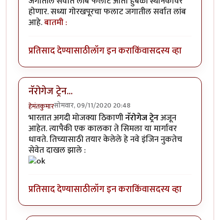
जगातील सर्वात लांब फलाट आता हुबळी स्थानकावर
होणार. सध्या गोरखपूरचा फलाट जगातील सर्वात लांब
आहे.
बातमी :
प्रतिसाद देण्यासाठी
लॉग इन करा
किंवा
सदस्य व्हा
नॅरोगेज ट्रेन...
सोमवार, 09/11/2020 20:48
हेमंतकुमार
भारतात अगदी मोजक्या ठिकाणी
नॅरोगेज ट्रेन
अजून
आहेत. त्यापैकी एक कालका ते सिमला या मार्गावर
धावते. तिच्यासाठी तयार केलेले हे नवे इंजिन नुकतेच
सेवेत दाखल झाले :
प्रतिसाद देण्यासाठी
लॉग इन करा
किंवा
सदस्य व्हा