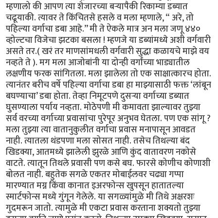
म्हणालो की आपण त्या शेजारच्या बऱ्यापैकी रिकाम्या डब्यात
चढूयाकी. त्यावर ते किंचितसे हसले व मला म्हणाले, “ अरे, तो
पहिल्या वर्गाचा डबा आहे.’’ मी ते ऐकले मात्र अन मला जणू ४४०
व्होल्टचा विजेचा झटका बसला ! म्हणजे या डब्यांमध्ये अशी वर्गवारी
असते तर.( खरं तर माणसांमधली वर्गवारी सुद्धा कळायचे माझे वय
नव्हते ते ). मग मला आजोबांनी या दोन्ही वर्गांच्या भाड्यातील
लक्षणीय फरक सांगितला. मला झालेला तो एक साक्षात्कारच होता.
त्यानंतर बरीच वर्षे पहिल्या वर्गाचा डबा हा माझ्यासाठी फक्त ‘लांबून
बघण्याचा’ डबा होता. तेव्हा निमूटपणे दुसऱ्या वर्गाच्या डब्यात
घुसण्याला पर्याय नव्हता. मोठेपणी मी कमावता झाल्यावर तुझ्या
सर्व वरच्या वर्गाच्या प्रवासांचा पुरेपूर अनुभव घेतला. पण एक सांगू ?
मला तुझ्या त्या वातानुकुलीत वर्गाचा प्रवास मनापासून आवडत
नाही. त्यातला थंडपणा मला सोसत नाही. तसेच तिथल्या बंद
खिडक्या, आतमध्ये झालेली झुरळे आणि कुंद वातावरण नकोसे
वाटते. त्यातून तिथले प्रवासी पण कसे बघ. फारसे कोणीच कोणाशी
बोलत नाही. बहुतेक सगळे एकतर मोबाईलवर चढ्या गप्पा
मारण्यात मग्न किंवा कानात इअरफोन्स खुपसून हातातल्या
स्मार्टफोन्स मध्ये गुंगून गेलेले. या सगळ्यांमुळे मी तिथे अक्षरशः
गुदमरून जातो. त्यामुळे मी एकटा प्रवास करताना शक्यतो तुझ्या