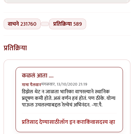
वाचने
231760
प्रतिक्रिया
589
प्रतिक्रिया
कळलं आता ....
मंगळवार, 13/10/2020 21:19
गामा पैलवान
In reply to
बातमी
by
हेमंतकुमार
डिझेल थेट न जाळता भारिका वापरल्याने स्थानिक
प्रदूषण कमी होते. असं वर्णन हवं होतं. पण ठीके. योग्य
पाऊल उचलल्याबद्दल रेल्वेचं अभिनंदन. -गा.पै.
प्रतिसाद देण्यासाठी
लॉग इन करा
किंवा
सदस्य व्हा