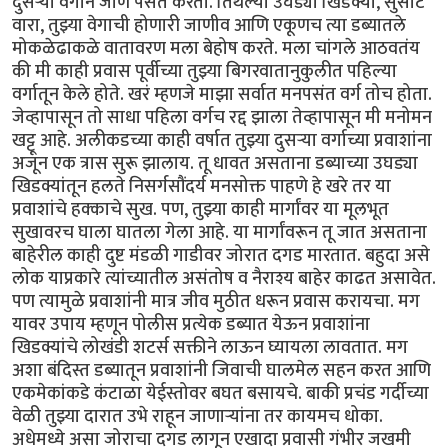
दुसऱ्या वर्गाने जाणे पसंत करतो. तिथल्या उघड्या खिडक्या, सुसाट
वारा, तुझ्या वेगाची होणारी जाणीव आणि एकूणच त्या डब्यातले
मोकळेढाकळे वातावरण मला बेहोष करते. मला चांगले आठवतंय
की मी काही प्रवास पूर्वीच्या तुझ्या बिगरवातानुकुलीत पहिल्या
वर्गातून केले होते. खरं म्हणजे माझा सर्वात मनपसंत वर्ग तोच होता.
जेव्हापासून तो साधा पहिला वर्गच रद्द झाला तेव्हापासून मी मनोमन
खट्टू आहे. अलीकडच्या काही वर्षात तुझ्या दुसऱ्या वर्गाच्या प्रवाशांना
अजून एक त्रास सुरू झालाय. तू धावत असताना डब्याच्या उघड्या
खिडक्यांतून हलते निसर्गसौंदर्य मनसोक्त पाहणे हे खरे तर या
प्रवाशांचे हक्काचे सुख. पण, तुझ्या काही मार्गांवर या मूलभूत
सुखावरच घाला घातला गेला आहे. या मार्गांवरून तू जात असताना
बाहेरील काही दुष्ट मंडळी गाडीवर जोरात दगड मारतात. बहुदा असे
लोक याप्रकारे त्यांच्यातील असंतोष व नैराश्य बाहेर काढत असावेत.
पण त्यामुळे प्रवाशांनी मात्र जीव मुठीत धरून प्रवास करायचा. मग
यावर उपाय म्हणून पोलीस प्रत्येक डब्यात येऊन प्रवाशांना
खिडक्यांचे लोखंडी शटर्स सक्तीने लाऊन घ्यायला लावतात. मग
अशा बंदिस्त डब्यातून प्रवाशांनी जिवाची घालमेल सहन करत आणि
एकमेकांकडे कंटाळा येईस्तोवर बघत बसायचे. बाकी प्रचंड गर्दीच्या
वेळी तुझ्या दारात उभे राहून जाणाऱ्यांना तर कायमच धोका.
अधेमध्ये असा जोराचा दगड लागून एखादा प्रवासी गंभीर जखमी