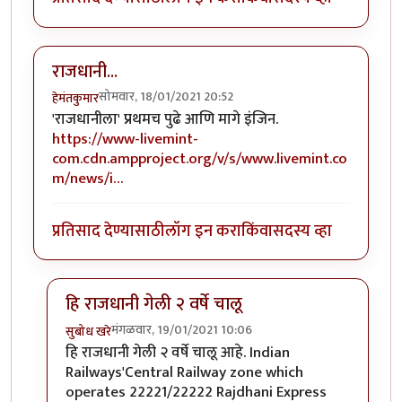
राजधानी...
सोमवार, 18/01/2021 20:52
हेमंतकुमार
'राजधानीला' प्रथमच पुढे आणि मागे इंजिन.
https://www-livemint-
com.cdn.ampproject.org/v/s/www.livemint.co
m/news/i…
प्रतिसाद देण्यासाठी
लॉग इन करा
किंवा
सदस्य व्हा
हि राजधानी गेली २ वर्षे चालू
मंगळवार, 19/01/2021 10:06
सुबोध खरे
In reply to
राजधानी...
by
हेमंतकुमार
हि राजधानी गेली २ वर्षे चालू आहे. Indian
Railways'Central Railway zone which
operates 22221/22222 Rajdhani Express