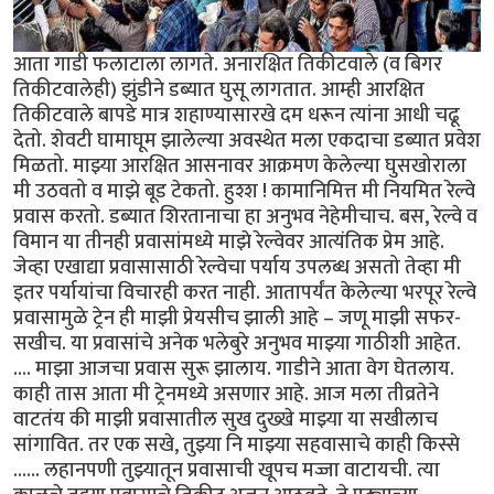
आता गाडी फलाटाला लागते. अनारक्षित तिकीटवाले (व बिगर
तिकीटवालेही) झुंडीने डब्यात घुसू लागतात. आम्ही आरक्षित
तिकीटवाले बापडे मात्र शहाण्यासारखे दम धरून त्यांना आधी चढू
देतो. शेवटी घामाघूम झालेल्या अवस्थेत मला एकदाचा डब्यात प्रवेश
मिळतो. माझ्या आरक्षित आसनावर आक्रमण केलेल्या घुसखोराला
मी उठवतो व माझे बूड टेकतो. हुश्श ! कामानिमित्त मी नियमित रेल्वे
प्रवास करतो. डब्यात शिरतानाचा हा अनुभव नेहेमीचाच. बस, रेल्वे व
विमान या तीनही प्रवासांमध्ये माझे रेल्वेवर आत्यंतिक प्रेम आहे.
जेव्हा एखाद्या प्रवासासाठी रेल्वेचा पर्याय उपलब्ध असतो तेव्हा मी
इतर पर्यायांचा विचारही करत नाही. आतापर्यंत केलेल्या भरपूर रेल्वे
प्रवासामुळे ट्रेन ही माझी प्रेयसीच झाली आहे – जणू माझी सफर-
सखीच. या प्रवासांचे अनेक भलेबुरे अनुभव माझ्या गाठीशी आहेत.
.... माझा आजचा प्रवास सुरू झालाय. गाडीने आता वेग घेतलाय.
काही तास आता मी ट्रेनमध्ये असणार आहे. आज मला तीव्रतेने
वाटतंय की माझी प्रवासातील सुख दुख्खे माझ्या या सखीलाच
सांगावित. तर एक सखे, तुझ्या नि माझ्या सहवासाचे काही किस्से
...... लहानपणी तुझ्यातून प्रवासाची खूपच मज्जा वाटायची. त्या