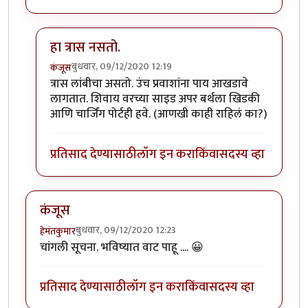
हा त्रास नसतो.
बुधवार, 09/12/2020 12:19
कंजूस
In reply to
SL बर्थ सुखकारक !
by
हेमंतकुमार
त्रास लांबीचा असतो. उंच प्रवाशांना पाय आखडावे
लागतात. शिवाय वरच्या साइड अपर बर्थला खिडकी
आणि चार्जिंग पोर्टही हवे. (आणखी काही राहिलं का?)
प्रतिसाद देण्यासाठी
लॉग इन करा
किंवा
सदस्य व्हा
कंजूस
बुधवार, 09/12/2020 12:23
हेमंतकुमार
चांगली सूचना. भविष्यात वाट पाहू .... 😀
प्रतिसाद देण्यासाठी
लॉग इन करा
किंवा
सदस्य व्हा