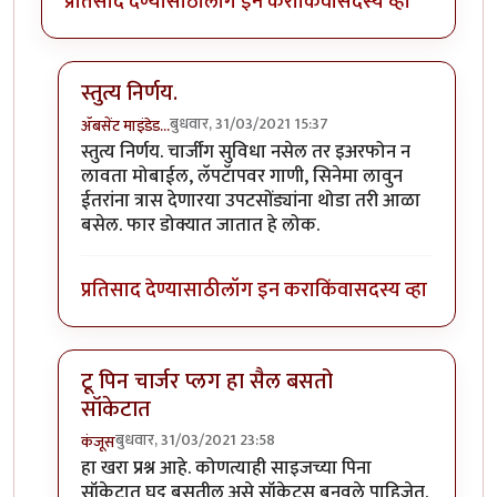
प्रतिसाद देण्यासाठी
लॉग इन करा
किंवा
सदस्य व्हा
स्तुत्य निर्णय.
बुधवार, 31/03/2021 15:37
ॲबसेंट माइंडेड…
In reply to
महत्वाचा निर्णय विचाराधीन
by
हेमंतकुमार
स्तुत्य निर्णय. चार्जींग सुविधा नसेल तर इअरफोन न
लावता मोबाईल, लॅपटॅापवर गाणी, सिनेमा लावुन
ईतरांना त्रास देणारया उपटसोंड्यांना थोडा तरी आळा
बसेल. फार डोक्यात जातात हे लोक.
प्रतिसाद देण्यासाठी
लॉग इन करा
किंवा
सदस्य व्हा
टू पिन चार्जर प्लग हा सैल बसतो
सॉकेटात
बुधवार, 31/03/2021 23:58
कंजूस
In reply to
महत्वाचा निर्णय विचाराधीन
by
हेमंतकुमार
हा खरा प्रश्न आहे. कोणत्याही साइजच्या पिना
सॉकेटात घट्ट बसतील असे सॉकेट्स बनवले पाहिजेत.