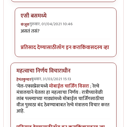
एसी बसमध्ये
गुरुवार, 01/04/2021 10:46
कंजूस
In reply to
नवे कोच, नव्या सोयी
by
हेमंतकुमार
असतं तसं?
प्रतिसाद देण्यासाठी
लॉग इन करा
किंवा
सदस्य व्हा
महत्वाचा निर्णय विचाराधीन
बुधवार, 31/03/2021 15:13
हेमंतकुमार
'मेल-एक्सप्रेस'मध्ये
मोबाईल चार्जिंग विसरा
; रेल्वे
मंत्रालयाने घेतला हा महत्वाचा निर्णय : रात्रीच्यावेळी
लांब पल्ल्याच्या गाड्यांमध्ये मोबाईल चार्जिंगसाठीचा
वीज पुरवठा बंद ठेवण्याबाबत रेल्वे मंत्रालय विचार करत
आहे.