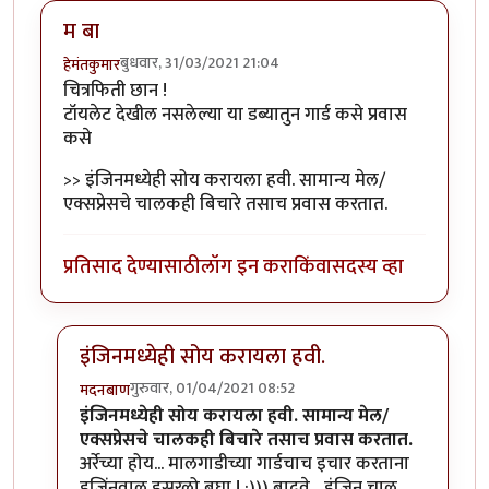
म बा
बुधवार, 31/03/2021 21:04
हेमंतकुमार
चित्रफिती छान !
टॉयलेट देखील नसलेल्या या डब्यातुन गार्ड कसे प्रवास
कसे
>> इंजिनमध्येही सोय करायला हवी. सामान्य मेल/
एक्सप्रेसचे चालकही बिचारे तसाच प्रवास करतात.
प्रतिसाद देण्यासाठी
लॉग इन करा
किंवा
सदस्य व्हा
इंजिनमध्येही सोय करायला हवी.
गुरुवार, 01/04/2021 08:52
मदनबाण
In reply to
म बा
by
हेमंतकुमार
इंजिनमध्येही सोय करायला हवी. सामान्य मेल/
एक्सप्रेसचे चालकही बिचारे तसाच प्रवास करतात.
अर्रेच्या होय... मालगाडीच्या गार्डचाच इचार करताना
इजिंनवाल इसरलो बघा ! :))) बादवे... इंजिन चालु