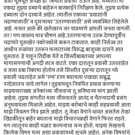
अशा मूलभूत अपेक्षा हा ‘बिचारा प्रवासी’ ठेऊन आहे. मध्यंतरी मी
एकदा तुझ्या डब्याचे बाहेरून बारकाईने निरीक्षण केले. तुझ्या प्रत्येक
डब्याला दोन दरवाजे आहेत. त्यातील एकावर ‘प्रवाशांनी
चढण्यासाठी’ व दुसऱ्यावर ‘उतरण्यासाठी’ असे व्यवस्थित लिहेलेले
आहे. मनात आले की खरोखरच जर याप्रमाणे आपली जनता वागली
तर ! पण वास्तव मात्र भीषण आहे.उतरणाऱ्याना उतरू देण्यापूर्वीच
चढणारे घुसखोर नकोनकोसे करून टाकतात. काही निर्लज्ज तर
आधीच रुळांवर उतरून फलाटाच्या विरुद्ध बाजूच्या दाराने आत
घुसतात. हे पाहून तिडीक येते व शिस्तीबाबतच्या आपल्या
मागासपणाची अगदी लाज वाटते. एका दारातून प्रवासी उतरताहेत
व जसा डबा रिकामा होतोय तसे शिस्तीत दुसऱ्या दारातून नवे
प्रवासी चढताहेत असे ‘रम्य’ दृश्य बघायला एखाद्या सम्रुद्ध
परदेशातच जावे लागेल ! तुझ्यामधून नियमित प्रवास करणाऱ्या
माझ्यासारख्या अनेकांच्या जीवनाचा तू अविभाज्य भाग झाली
आहेस. तुझ्या संगतीत मला जीवनातले आनंद व चैतन्यदायी प्रसंग
अनुभवायला मिळाले आहेत. माझ्या बरोबरचे काही सहप्रवासी आता
माझे जिवलग मित्र झाले आहेत. तू जेव्हा वेगाने धावत असतेस तेव्हा
खिडकीतून बाहेर बघताना माझे विचारचक्रही वेगाने फिरत राहते.
मग त्यातूनच काही भन्नाट कल्पनांचा जन्म होतो. माझ्या लेखनाचे
कित्येक विषय मला अशा प्रवासांमध्ये सुचले आहेत. अनेक विषयांचे