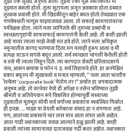
तुझा एक सुखद अनुभव आला. तुझ्या एका मूळ स्थानकावर मी
तुझ्यात बसलो होतो. तुला सुटायला अजून अवकाश होता.डब्यात
तुरळक प्रवासी होते. मी खिडकीतून बाहेर बघत होतो.तेवढ्यात एक
गणवेषधारी माणूस माझ्याजवळ आला. तो सफाई कामगारांवरचा
पर्यवेक्षक होता. त्याने मला सांगितले की तुमच्या डब्यांची व
स्वच्छतागृहांची साफसफाई कामगारांनी केली आहे. ती कशी झाली
आहे यावर त्याला माझे लेखी मत हवे होते. त्याने मला अधिकृत
नमुन्यातील कागद भरण्यास दिला.मग मलाही हुरूप आला व मी
प्रत्यक्ष जाऊन सगळे बघून आलो. सर्व स्वच्छता चांगली केलेली होती
व तसे मी त्याला लिहून दिले. त्या कागदात शेवटी प्रतिसादकाचे
नाव, आसन क्रमांक व फोन नं. इ. सर्व लिहायचे होते. हा अनपेक्षित
प्रकार बघूनच मी सुखावलो व मनात म्हणालो, ‘’ चला आता भारतीय
रेल्वेला ‘corporate look’ येतोय तर !” अर्थात हा अपवादात्मक
अनुभव आहे. तो वरचेवर येवो ही अपेक्षा !! तसेच भविष्यात तुझी
श्रीमंती व अतिवेगवान रूपे विकसित होण्यापूर्वी सध्याच्या
तुझ्यातील मूलभूत सोयी सर्व वर्गाच्या प्रवाशांना व्यवस्थित मिळोत
ही इच्छा. ... माझा या प्रेयसी बरोबरचा संवाद हा न संपणारा आहे.
पण, आताच्या प्रवासाचे चार तास मात्र आता संपत आले आहेत.
आता गाडी स्थानकाच्या जवळ आल्याने हळू झाली आहे. काही
प्रवासी त्यांच्या सामानासह दाराजवळ गर्दी करत आहेत. स्थानकात