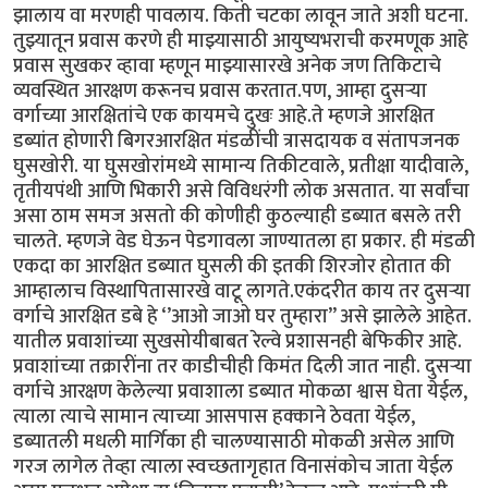
झालाय वा मरणही पावलाय. किती चटका लावून जाते अशी घटना.
तुझ्यातून प्रवास करणे ही माझ्यासाठी आयुष्यभराची करमणूक आहे
प्रवास सुखकर व्हावा म्हणून माझ्यासारखे अनेक जण तिकिटाचे
व्यवस्थित आरक्षण करूनच प्रवास करतात.पण, आम्हा दुसऱ्या
वर्गाच्या आरक्षितांचे एक कायमचे दुखः आहे.ते म्हणजे आरक्षित
डब्यांत होणारी बिगरआरक्षित मंडळींची त्रासदायक व संतापजनक
घुसखोरी. या घुसखोरांमध्ये सामान्य तिकीटवाले, प्रतीक्षा यादीवाले,
तृतीयपंथी आणि भिकारी असे विविधरंगी लोक असतात. या सर्वांचा
असा ठाम समज असतो की कोणीही कुठल्याही डब्यात बसले तरी
चालते. म्हणजे वेड घेऊन पेडगावला जाण्यातला हा प्रकार. ही मंडळी
एकदा का आरक्षित डब्यात घुसली की इतकी शिरजोर होतात की
आम्हालाच विस्थापितासारखे वाटू लागते.एकंदरीत काय तर दुसऱ्या
वर्गाचे आरक्षित डबे हे ‘’आओ जाओ घर तुम्हारा’’ असे झालेले आहेत.
यातील प्रवाशांच्या सुखसोयीबाबत रेल्वे प्रशासनही बेफिकीर आहे.
प्रवाशांच्या तक्रारींना तर काडीचीही किमंत दिली जात नाही. दुसऱ्या
वर्गाचे आरक्षण केलेल्या प्रवाशाला डब्यात मोकळा श्वास घेता येईल,
त्याला त्याचे सामान त्याच्या आसपास हक्काने ठेवता येईल,
डब्यातली मधली मार्गिका ही चालण्यासाठी मोकळी असेल आणि
गरज लागेल तेव्हा त्याला स्वच्छतागृहात विनासंकोच जाता येईल