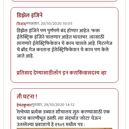
डिझेल इंजिने
मंगळवार, 20/10/2020 10:05
निनाद
डिझेल इंजिने पण पुर्णपणे बंद होणार आहेत. फक्त
ईलेक्ट्रिक इंजिने चालणार आहेत भारतभर. त्यासाठी
लागणारे ईलेक्ट्रिफिकेशन चे काम चालले आहे. मिटरगेज
चे ब्रॉड गेज करताना ईलेक्ट्रिफिकेशन चे काम पण केले
जाते आहे.
प्रतिसाद देण्यासाठी
लॉग इन करा
किंवा
सदस्य व्हा
ती घटना !
गुरुवार, 29/10/2020 14:12
हेमंतकुमार
रेल्वेच्या प्रत्येक डब्यात शौचालय सुरु करण्यासाठी एक
घटना कारणीभूत ठरली. त्या संदर्भात 'लोटा' घेऊन
उतरलेल्या प्रवाशाचे हे १९०९ मधील पत्र :