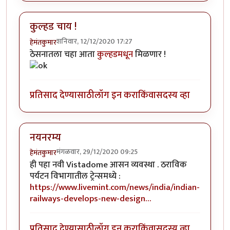
कुल्हड चाय !
शनिवार, 12/12/2020 17:27
हेमंतकुमार
ठेसनातला चहा आता
कुल्हडमधून
मिळणार !
प्रतिसाद देण्यासाठी
लॉग इन करा
किंवा
सदस्य व्हा
नयनरम्य
मंगळवार, 29/12/2020 09:25
हेमंतकुमार
ही पहा नवी Vistadome आसन व्यवस्था . ठराविक
पर्यटन विभागातील ट्रेन्समध्ये :
https://www.livemint.com/news/india/indian-
railways-develops-new-design…
प्रतिसाद देण्यासाठी
लॉग इन करा
किंवा
सदस्य व्हा