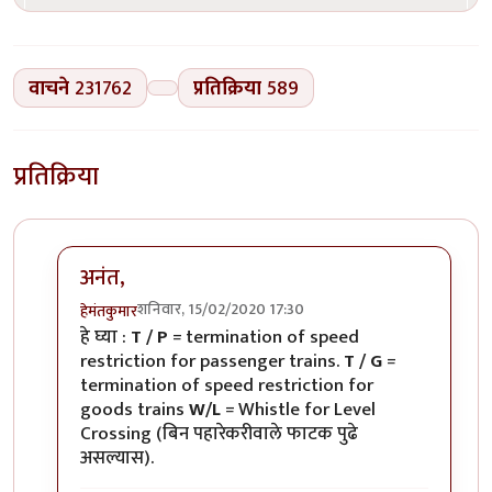
वाचने
231762
प्रतिक्रिया
589
प्रतिक्रिया
अनंत,
शनिवार, 15/02/2020 17:30
हेमंतकुमार
In reply to
रेल्वे रुळांच्या
by
अनन्त्_यात्री
हे घ्या :
T / P
= termination of speed
restriction for passenger trains.
T / G
=
termination of speed restriction for
goods trains
W/L
= Whistle for Level
Crossing (बिन पहारेकरीवाले फाटक पुढे
असल्यास).