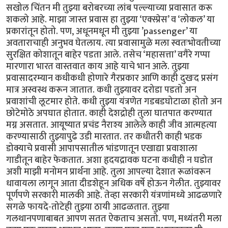
सखोल चिंतन मी तुझ्या बरोबरच्या लांब पल्ल्याच्या प्रवासात करू
शकलो आहे. माझा जास्त प्रवास हा तुझ्या ‘एक्स्प्रेस’ व ‘लोकल’ या
प्रकारांतून होतो. पण, अधूनमधून मी तुझ्या ’passenger’ या
अवताराचाही अनुभव घेतलाय. त्या प्रवासामुळे मला स्वतःभोवतीच्या
सुरक्षित कोशातून बाहेर पडता आले. तसेच ‘महासत्ता’ वगैरे गप्पा
मारणारा भारत वास्तवात काय आहे याचे भान आले. तुझ्या
प्रवासादरम्यान कधीकधी होणारे गैरप्रकार आणि काही दुखःद प्रसंग
मात्र अस्वस्थ करून जातात. कधी तुझ्यावर दरोडा पडतो अन
प्रवाशांची लूटमार होते. कधी तुझ्या यंत्रणेत गडबडघोटाळा होतो अन
छोटेमोठे अपघात होतात. काही देशद्रोही तुला घातपात करण्यात
मग्न असतात. आयूष्यात प्रचंड नैराश्य आलेले काही जीव आत्महत्या
करण्यासाठी तुझ्यापुढे उडी मारतात. तर कधीतरी काही भडक
डोक्याचे प्रवासी आपापसातील भांडणातून एखाद्या प्रवाशाला
गाडीतून बाहेर फेकतात. अशा हृदयद्रावक घटना कधीही न घडोत
अशी माझी मनोमन प्रार्थना आहे. तुला आपल्या देशात रूळांवरून
धावायला लागून आता दीडशेहून अधिक वर्षे होऊन गेलीत. तुझ्यावर
पूर्णपणे सरकारी मालकी आहे. तेव्हा सरकारी यंत्रणांमध्ये आढळणारे
सगळे फायदे-तोटेही तुझ्या ठायी आढळतात. तुझ्या
गलथानपणाबाबत आपण सतत ऐकताच असतो. पण, मध्यंतरी मला