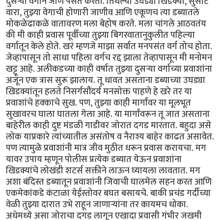
दुसऱ्या वर्गाने जाणे पसंत करतो. तिथल्या उघड्या खिडक्या, सुसाट
वारा, तुझ्या वेगाची होणारी जाणीव आणि एकूणच त्या डब्यातले
मोकळेढाकळे वातावरण मला बेहोष करते. मला चांगले आठवतंय
की मी काही प्रवास पूर्वीच्या तुझ्या बिगरवातानुकुलीत पहिल्या
वर्गातून केले होते. खरं म्हणजे माझा सर्वात मनपसंत वर्ग तोच होता.
जेव्हापासून तो साधा पहिला वर्गच रद्द झाला तेव्हापासून मी मनोमन
खट्टू आहे. अलीकडच्या काही वर्षात तुझ्या दुसऱ्या वर्गाच्या प्रवाशांना
अजून एक त्रास सुरू झालाय. तू धावत असताना डब्याच्या उघड्या
खिडक्यांतून हलते निसर्गसौंदर्य मनसोक्त पाहणे हे खरे तर या
प्रवाशांचे हक्काचे सुख. पण, तुझ्या काही मार्गांवर या मूलभूत
सुखावरच घाला घातला गेला आहे. या मार्गांवरून तू जात असताना
बाहेरील काही दुष्ट मंडळी गाडीवर जोरात दगड मारतात. बहुदा असे
लोक याप्रकारे त्यांच्यातील असंतोष व नैराश्य बाहेर काढत असावेत.
पण त्यामुळे प्रवाशांनी मात्र जीव मुठीत धरून प्रवास करायचा. मग
यावर उपाय म्हणून पोलीस प्रत्येक डब्यात येऊन प्रवाशांना
खिडक्यांचे लोखंडी शटर्स सक्तीने लाऊन घ्यायला लावतात. मग
अशा बंदिस्त डब्यातून प्रवाशांनी जिवाची घालमेल सहन करत आणि
एकमेकांकडे कंटाळा येईस्तोवर बघत बसायचे. बाकी प्रचंड गर्दीच्या
वेळी तुझ्या दारात उभे राहून जाणाऱ्यांना तर कायमच धोका.
अधेमध्ये असा जोराचा दगड लागून एखादा प्रवासी गंभीर जखमी