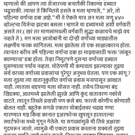
म्हणालो की आपण त्या शेजारच्या बऱ्यापैकी रिकाम्या डब्यात
चढूयाकी. त्यावर ते किंचितसे हसले व मला म्हणाले, “ अरे, तो
पहिल्या वर्गाचा डबा आहे.’’ मी ते ऐकले मात्र अन मला जणू ४४०
व्होल्टचा विजेचा झटका बसला ! म्हणजे या डब्यांमध्ये अशी वर्गवारी
असते तर.( खरं तर माणसांमधली वर्गवारी सुद्धा कळायचे माझे वय
नव्हते ते ). मग मला आजोबांनी या दोन्ही वर्गांच्या भाड्यातील
लक्षणीय फरक सांगितला. मला झालेला तो एक साक्षात्कारच होता.
त्यानंतर बरीच वर्षे पहिल्या वर्गाचा डबा हा माझ्यासाठी फक्त ‘लांबून
बघण्याचा’ डबा होता. तेव्हा निमूटपणे दुसऱ्या वर्गाच्या डब्यात
घुसण्याला पर्याय नव्हता. मोठेपणी मी कमावता झाल्यावर तुझ्या
सर्व वरच्या वर्गाच्या प्रवासांचा पुरेपूर अनुभव घेतला. पण एक सांगू ?
मला तुझ्या त्या वातानुकुलीत वर्गाचा प्रवास मनापासून आवडत
नाही. त्यातला थंडपणा मला सोसत नाही. तसेच तिथल्या बंद
खिडक्या, आतमध्ये झालेली झुरळे आणि कुंद वातावरण नकोसे
वाटते. त्यातून तिथले प्रवासी पण कसे बघ. फारसे कोणीच कोणाशी
बोलत नाही. बहुतेक सगळे एकतर मोबाईलवर चढ्या गप्पा
मारण्यात मग्न किंवा कानात इअरफोन्स खुपसून हातातल्या
स्मार्टफोन्स मध्ये गुंगून गेलेले. या सगळ्यांमुळे मी तिथे अक्षरशः
गुदमरून जातो. त्यामुळे मी एकटा प्रवास करताना शक्यतो तुझ्या