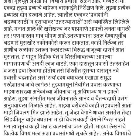
अशा मूलभूत अपेक्षा हा ‘बिचारा प्रवासी’ ठेऊन आहे. मध्यंतरी मी
एकदा तुझ्या डब्याचे बाहेरून बारकाईने निरीक्षण केले. तुझ्या प्रत्येक
डब्याला दोन दरवाजे आहेत. त्यातील एकावर ‘प्रवाशांनी
चढण्यासाठी’ व दुसऱ्यावर ‘उतरण्यासाठी’ असे व्यवस्थित लिहेलेले
आहे. मनात आले की खरोखरच जर याप्रमाणे आपली जनता वागली
तर ! पण वास्तव मात्र भीषण आहे.उतरणाऱ्याना उतरू देण्यापूर्वीच
चढणारे घुसखोर नकोनकोसे करून टाकतात. काही निर्लज्ज तर
आधीच रुळांवर उतरून फलाटाच्या विरुद्ध बाजूच्या दाराने आत
घुसतात. हे पाहून तिडीक येते व शिस्तीबाबतच्या आपल्या
मागासपणाची अगदी लाज वाटते. एका दारातून प्रवासी उतरताहेत
व जसा डबा रिकामा होतोय तसे शिस्तीत दुसऱ्या दारातून नवे
प्रवासी चढताहेत असे ‘रम्य’ दृश्य बघायला एखाद्या सम्रुद्ध
परदेशातच जावे लागेल ! तुझ्यामधून नियमित प्रवास करणाऱ्या
माझ्यासारख्या अनेकांच्या जीवनाचा तू अविभाज्य भाग झाली
आहेस. तुझ्या संगतीत मला जीवनातले आनंद व चैतन्यदायी प्रसंग
अनुभवायला मिळाले आहेत. माझ्या बरोबरचे काही सहप्रवासी आता
माझे जिवलग मित्र झाले आहेत. तू जेव्हा वेगाने धावत असतेस तेव्हा
खिडकीतून बाहेर बघताना माझे विचारचक्रही वेगाने फिरत राहते.
मग त्यातूनच काही भन्नाट कल्पनांचा जन्म होतो. माझ्या लेखनाचे
कित्येक विषय मला अशा प्रवासांमध्ये सुचले आहेत. अनेक विषयांचे