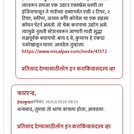
त्यावरून समजा एक उद्यान एक्सप्रेस धरली तर
इंजिनापासून ते गार्डच्या डब्यापर्यंत एसी २ टियर, २
टियर, स्लीपर, जनरल वगैरे कोचेस चा एक सहसा
कॉमन पॅटर्न असतो. तो चेक करायचा उद्योग असे.
त्यामुळे नुसती स्टेशनवरून जाणारी गाडी सुद्धा
लक्षपूर्वक बघायचो. बाय द वे, कुमार१ हे एकदा
नजरेखालून घाला. आवडेल तुम्हाला.
https://www.misalpav.com/node/41372
प्रतिसाद देण्यासाठी
लॉग इन करा
किंवा
सदस्य व्हा
फारएन्ड,
रविवार, 16/02/2020 08:55
हेमंतकुमार
धन्यवाद, तुमचा तो धागा वाचला होता, आवडला.
प्रतिसाद देण्यासाठी
लॉग इन करा
किंवा
सदस्य व्हा