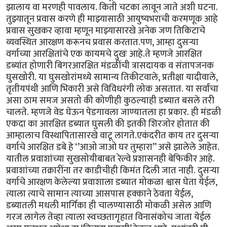
झालाय वा मरणही पावलाय. किती चटका लावून जाते अशी घटना.
तुझ्यातून प्रवास करणे ही माझ्यासाठी आयुष्यभराची करमणूक आहे
प्रवास सुखकर व्हावा म्हणून माझ्यासारखे अनेक जण तिकिटाचे
व्यवस्थित आरक्षण करूनच प्रवास करतात.पण, आम्हा दुसऱ्या
वर्गाच्या आरक्षितांचे एक कायमचे दुखः आहे.ते म्हणजे आरक्षित
डब्यांत होणारी बिगरआरक्षित मंडळींची त्रासदायक व संतापजनक
घुसखोरी. या घुसखोरांमध्ये सामान्य तिकीटवाले, प्रतीक्षा यादीवाले,
तृतीयपंथी आणि भिकारी असे विविधरंगी लोक असतात. या सर्वांचा
असा ठाम समज असतो की कोणीही कुठल्याही डब्यात बसले तरी
चालते. म्हणजे वेड घेऊन पेडगावला जाण्यातला हा प्रकार. ही मंडळी
एकदा का आरक्षित डब्यात घुसली की इतकी शिरजोर होतात की
आम्हालाच विस्थापितासारखे वाटू लागते.एकंदरीत काय तर दुसऱ्या
वर्गाचे आरक्षित डबे हे ‘’आओ जाओ घर तुम्हारा’’ असे झालेले आहेत.
यातील प्रवाशांच्या सुखसोयीबाबत रेल्वे प्रशासनही बेफिकीर आहे.
प्रवाशांच्या तक्रारींना तर काडीचीही किमंत दिली जात नाही. दुसऱ्या
वर्गाचे आरक्षण केलेल्या प्रवाशाला डब्यात मोकळा श्वास घेता येईल,
त्याला त्याचे सामान त्याच्या आसपास हक्काने ठेवता येईल,
डब्यातली मधली मार्गिका ही चालण्यासाठी मोकळी असेल आणि
गरज लागेल तेव्हा त्याला स्वच्छतागृहात विनासंकोच जाता येईल