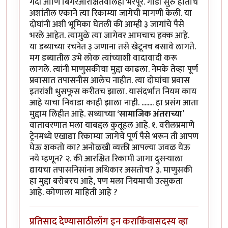
गर्दी आणि बिगरआरक्षितवालेही भरपूर. गाडी सुरु होताच
अशांतील एकाने त्या रिकाम्या जागेची मागणी केली. या
दोघांनी अशी भूमिका घेतली की आम्ही ३ जागांचे पैसे
भरले आहेत. त्यामुळे त्या जागेवर आमचाच हक्क आहे.
या डब्याच्या रचनेत ३ जणाना तसे खेटूनच बसावे लागते.
मग डब्यातील उभे लोक त्यांच्याशी वादावादी करू
लागले. त्यांनी माणुसकीचा मुद्दा काढला. नेमके तेव्हा पूर्ण
प्रवासात तपासनीस आलेच नाहीत. त्या दोघांचा प्रवास
इतरांशी धुसफूस करीतच झाला. यासंदर्भात नियम काय
आहे याचा निवाडा काही झाला नाही. ........ हा प्रसंग आता
मुद्दाम लिहीत आहे. सध्याच्या
‘सामाजिक अंतराच्या
’
वातावरणात मला याबद्दल कुतूहल आहे. १. वरीलप्रमाणे
ट्रेनमध्ये एखाद्या रिकाम्या जागेचे पूर्ण पैसे भरून ती आपण
घेऊ शकतो का? अनोळखी व्यक्ती आपल्या जवळ येऊ
नये म्हणून? २. की आरक्षित रिकामी जागा दुसऱ्याला
द्यायचा तपासनिसांना अधिकार असतोच? ३. माणुसकी
हा मुद्दा बरोबरच आहे, पण मला नियमाची उत्सुकता
आहे. कोणाला माहिती आहे ?
प्रतिसाद देण्यासाठी
लॉग इन करा
किंवा
सदस्य व्हा