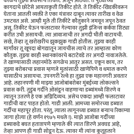
काळचे तुझ्या प्रवासाचे तिकीट अजून आठवते. ते पुठ्याच्या
कागदाचे छोटेसे आयताकृती तिकीट होते. ते तिकीट-खिडकीवरून
घेताना आतली व्यक्ती ते एका यंत्रावर दाबून त्यावर तारीख व वेळ
उमटवत असे. आम्ही मुले ती तिकीटे कौतुकाने जमवून जपून ठेवत
असू. तिकीट घेऊन फलाटावर गेल्यावर तुझी इंजिन्स कर्कश शिट्या
करीत उभी असायची. त्या आवाजाची तर अगदी भीती वाटायची.
सखे, तेव्हा तू खरोखरीच झुकझुक गाडी होतीस. तुझ्या काही
मार्गांवर तू खूपदा बोगद्यातून जायचीस त्याचे तर आम्हाला कोण
कौतुक. तुझ्या काही स्थानकांवरचे बटाटेवडे तर अगदी नावाजलेले.
ते खाण्यासाठी लहानमोठे सगळेच आतुर असत. एकून काय, तर
तुझ्या बरोबरचा प्रवास म्हणजे मुलांसाठी खाणेपिणे व धमाल करणे
यासाठीच असायचा. उपनगरी रेल्वे हा तुझा एक महानगरी अवतार
आहे. लहानपणी मी माझ्या आजोबांबरोबर मुंबईच्या लोकल्सने
प्रवास करी. तुडुंब गर्दीने ओसंडून वाहणाऱ्या डब्यांमध्ये शिरणे व
त्यातून उतरणे हे एक अग्निदिव्यच. असेच एकदा आम्ही फलाटावर
गाडीची वाट पाहत होतो. गाडी आली. आमच्या समोरच्या डब्यात
गर्दीचा महापूर होता. परंतु, त्याला लागूनच्या डब्यात बऱ्याच रिकाम्या
जागा होत्या (हे वर्णन १९७५ मधले !). माझे आजोबा गर्दीच्या
डब्याकडे बघत हताशपणे म्हणाले की त्यात शिरणे अवघड आहे,
तेव्हा आपण ही गाडी सोडून देऊ. त्यावर मी त्यांना कुतूहलाने