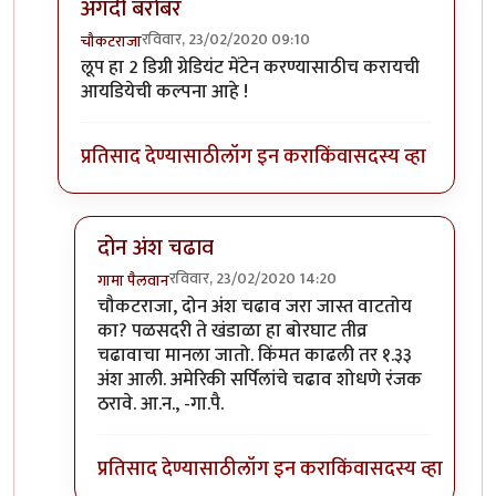
अगदी बरोबर
रविवार, 23/02/2020 09:10
चौकटराजा
In reply to
विल्यम व ग्रेट लूप
by
गामा पैलवान
लूप हा 2 डिग्री ग्रेडियंट मेंटेन करण्यासाठीच करायची
आयडियेची कल्पना आहे !
प्रतिसाद देण्यासाठी
लॉग इन करा
किंवा
सदस्य व्हा
दोन अंश चढाव
रविवार, 23/02/2020 14:20
गामा पैलवान
In reply to
अगदी बरोबर
by
चौकटराजा
चौकटराजा, दोन अंश चढाव जरा जास्त वाटतोय
का? पळसदरी ते खंडाळा हा बोरघाट तीव्र
चढावाचा मानला जातो. किंमत काढली तर १.३३
अंश आली. अमेरिकी सर्पिलांचे चढाव शोधणे रंजक
ठरावे. आ.न., -गा.पै.
प्रतिसाद देण्यासाठी
लॉग इन करा
किंवा
सदस्य व्हा