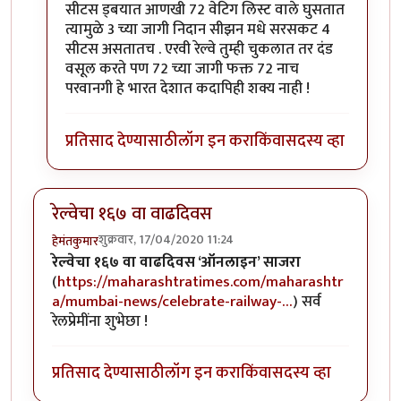
सीटस ड्बयात आणखी 72 वेटिग लिस्ट वाले घुसतात
त्यामुळे 3 च्या जागी निदान सीझन मधे सरसकट 4
सीटस असतातच . एरवी रेल्वे तुम्ही चुकलात तर दंड
वसूल करते पण 72 च्या जागी फक्त 72 नाच
परवानगी हे भारत देशात कदापिही शक्य नाही !
प्रतिसाद देण्यासाठी
लॉग इन करा
किंवा
सदस्य व्हा
रेल्वेचा १६७ वा वाढदिवस
शुक्रवार, 17/04/2020 11:24
हेमंतकुमार
रेल्वेचा १६७ वा वाढदिवस ‘ऑनलाइन’ साजरा
(
https://maharashtratimes.com/maharashtr
a/mumbai-news/celebrate-railway-…
) सर्व
रेलप्रेमींना शुभेछा !
प्रतिसाद देण्यासाठी
लॉग इन करा
किंवा
सदस्य व्हा