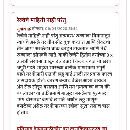
रेल्वेचे माहिती नाही परंतु
सोमवार, 06/04/2020 23:54
सुबोध खरे
रेल्वेचे माहिती नाही परंतु अत्यवस्थ रुग्णाला विमानातून
न्यायचे असले तर तीन सीट बुक करतात आणि शेवटचा
तीन जागा असलेला बाक काढून टाकतात आणि तेथें
रुग्णाला झोपवले जाते. बाकी रेल्वेने द्वितीय वर्गाच्या 3 x
2 अशी संरचना काढून 3 x 3 अशी केल्यावर जागा खरंच
अपुरी पडते. माझ्या सारख्या बारीक माणसाला अपुरी
पडते तर शेजारी एखादी लठ्ठ बाई आली तर प्रवास फारच
त्रासदायक होतो. कारण बऱ्याच वेळेस आशा बायका
अंग सैल सोडून बसतात आणि मग "हगत्याला लाज की
बघत्याला" या उक्तीप्रमाणे बाजूला बसलेल्या पुरुषाला
"अंग चोरूनच" बसावे लागते. अर्थात लठ्ठ माणूस
बसलेला असेल तर शेजारच्या स्त्रीला सुद्धा तसाच त्रास
होतोच
प्रतिसाद देण्यासाठी
लॉग इन करा
किंवा
सदस्य व्हा