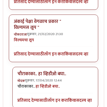
प्रतिसाद देण्यासाठी
लॉग इन करा
किंवा
सदस्य व्हा
अंकाई पेक्षा वेगळाच प्रकार "
विल्यमस लूप "
शुक्रवार, 21/02/2020 21:30
चौकटराजा
विल्यमचा लूप
प्रतिसाद देण्यासाठी
लॉग इन करा
किंवा
सदस्य व्हा
चौराकाका.. हा व्हिडीओ बघा..
शुक्रवार, 17/04/2020 12:44
मोदक
In reply to
अंकाई पेक्षा वेगळाच प्रकार " विल्यमस लूप "
by
च
चौराकाका..
हा व्हिडीओ बघा..
प्रतिसाद देण्यासाठी
लॉग इन करा
किंवा
सदस्य व्हा