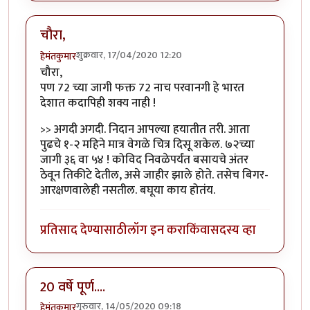
चौरा,
शुक्रवार, 17/04/2020 12:20
हेमंतकुमार
चौरा,
पण 72 च्या जागी फक्त 72 नाच परवानगी हे भारत
देशात कदापिही शक्य नाही !
>> अगदी अगदी. निदान आपल्या हयातीत तरी. आता
पुढचे १-२ महिने मात्र वेगळे चित्र दिसू शकेल. ७२च्या
जागी ३६ वा ५४ ! कोविद निवळेपर्यंत बसायचे अंतर
ठेवून तिकीटे देतील, असे जाहीर झाले होते. तसेच बिगर-
आरक्षणवालेही नसतील. बघूया काय होतंय.
प्रतिसाद देण्यासाठी
लॉग इन करा
किंवा
सदस्य व्हा
20 वर्षे पूर्ण....
गुरुवार, 14/05/2020 09:18
हेमंतकुमार