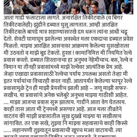
आता गाडी फलाटाला लागते. अनारक्षित तिकीटवाले (व बिगर
तिकीटवालेही) झुंडीने डब्यात घुसू लागतात. आम्ही आरक्षित
तिकीटवाले बापडे मात्र शहाण्यासारखे दम धरून त्यांना आधी चढू
देतो. शेवटी घामाघूम झालेल्या अवस्थेत मला एकदाचा डब्यात प्रवेश
मिळतो. माझ्या आरक्षित आसनावर आक्रमण केलेल्या घुसखोराला
मी उठवतो व माझे बूड टेकतो. हुश्श ! कामानिमित्त मी नियमित रेल्वे
प्रवास करतो. डब्यात शिरतानाचा हा अनुभव नेहेमीचाच. बस, रेल्वे व
विमान या तीनही प्रवासांमध्ये माझे रेल्वेवर आत्यंतिक प्रेम आहे.
जेव्हा एखाद्या प्रवासासाठी रेल्वेचा पर्याय उपलब्ध असतो तेव्हा मी
इतर पर्यायांचा विचारही करत नाही. आतापर्यंत केलेल्या भरपूर रेल्वे
प्रवासामुळे ट्रेन ही माझी प्रेयसीच झाली आहे – जणू माझी सफर-
सखीच. या प्रवासांचे अनेक भलेबुरे अनुभव माझ्या गाठीशी आहेत.
.... माझा आजचा प्रवास सुरू झालाय. गाडीने आता वेग घेतलाय.
काही तास आता मी ट्रेनमध्ये असणार आहे. आज मला तीव्रतेने
वाटतंय की माझी प्रवासातील सुख दुख्खे माझ्या या सखीलाच
सांगावित. तर एक सखे, तुझ्या नि माझ्या सहवासाचे काही किस्से
...... लहानपणी तुझ्यातून प्रवासाची खूपच मज्जा वाटायची. त्या