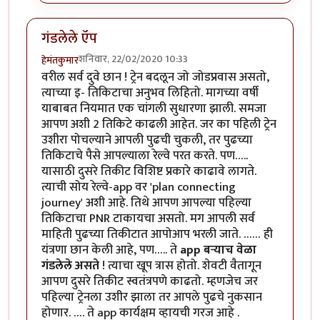
गंडलेले ऍप
शनिवार, 22/02/2020 10:33
हेमंतकुमार
वरील सर्व दुवे छान ! ट्रेन बदलून जो जोडप्रवास असतो,
त्याच्या इ- तिकिटाचा अनुभव लिहितो. मागच्या वर्षी
याबाबत नियमात एक चांगली सुधारणा झाली. समजा
आपण अशी 2 तिकिटे काढली आहेत. जर का पहिली ट्रेन
उशीरा पोचल्याने आपली पुढची चुकली, तर पुढच्या
तिकिटाचे पैसे आपल्याला रेल्वे परत करते. पण…..
यासाठी दुसरे तिकीट विशिष्ट प्रकारे काढावे लागते.
त्याची सोय रेल्वे-app वर 'plan connecting
journey' अशी आहे. तिथे आपण आपल्या पहिल्या
तिकिटाचा PNR टाकायचा असतो. मग आपली सर्व
माहिती पुढच्या तिकीटात आपोआप भरली जाते. …… ही
यंत्रणा छान केली आहे, पण….. ते
app बऱ्याच वेळा
गंडलेले असते
! त्याचा खूप त्रास होतो. शेवटी वैतागून
आपण दुसरे तिकीट स्वतंत्रपणे काढतो. म्हणजेच जर
पहिल्या ट्रेनला उशीर झाला तर आपले पुढचे नुकसान
होणार. …. ते app कार्यक्षम व्हायची गरज आहे .