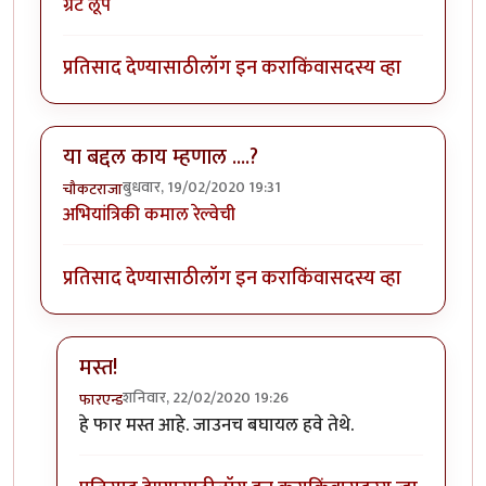
ग्रेट लूप
प्रतिसाद देण्यासाठी
लॉग इन करा
किंवा
सदस्य व्हा
या बद्दल काय म्हणाल ....?
बुधवार, 19/02/2020 19:31
चौकटराजा
अभियांत्रिकी कमाल रेल्वेची
प्रतिसाद देण्यासाठी
लॉग इन करा
किंवा
सदस्य व्हा
मस्त!
शनिवार, 22/02/2020 19:26
फारएन्ड
In reply to
या बद्दल काय म्हणाल ....?
by
चौकटराजा
हे फार मस्त आहे. जाउनच बघायल हवे तेथे.