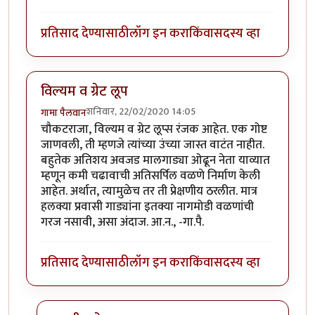
प्रतिसाद देण्यासाठी
लॉग इन करा
किंवा
सदस्य व्हा
विल्यम व ग्रेट लूप
शनिवार, 22/02/2020 14:05
गामा पैलवान
चौकटराजा, विल्यम व ग्रेट लूप्स रंजक आहेत. एक गोष्ट
जाणवली, ती म्हणजे त्यांच्या उंच्या जास्त वाटंत नाहीत.
बहुतेक अतिशय अवजड मालगाड्या ओढून नेता याव्यात
म्हणून कमी चढावाची अतिसर्पिल वळणे निर्माण केली
आहेत. अर्थात, त्यामुळेच तर ती प्रेक्षणीय ठरलीत. मात्र
हलक्या प्रवासी गाड्यांना इतक्या नागमोडी वळणांची
गरज नसावी, असा अंदाज. आ.न., -गा.पै.
प्रतिसाद देण्यासाठी
लॉग इन करा
किंवा
सदस्य व्हा