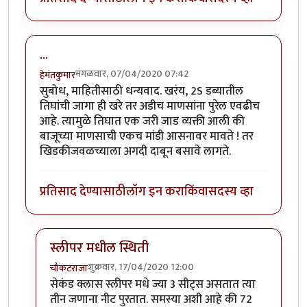
...
मंगळवार, 07/04/2020 07:42
हेमंतकुमार
सुबोध, माहितीसाठी धन्यवाद. खरंय, 2S डब्यातील
तिघांची जागा ही खरे तर अडीच माणसांना पुरेल एवढीच
आहे. त्यामुळे तिघात एक जरी जाड व्यक्ती आली की
बाजूच्या माणसाची एकच मांडी आसनावर मावते ! तर
खिडकीजवळच्याला अगदी दाबून बसावे लागते.
प्रतिसाद देण्यासाठी
लॉग इन करा
किंवा
सदस्य व्हा
स्लीपर मधील स्थिती
शुक्रवार, 17/04/2020 12:00
चौकटराजा
In reply to
...
by
हेमंतकुमार
सेकंड क्लास स्लीपर मधे ज्या 3 सीट्स असतात त्या
तीन जणाना नीट पुरतात. समस्या अशी आहे की 72