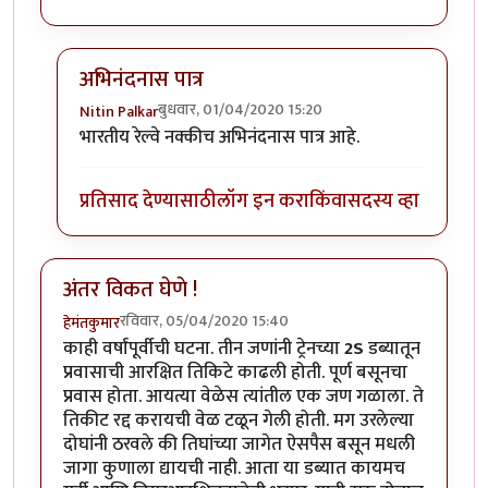
अभिनंदनास पात्र
बुधवार, 01/04/2020 15:20
Nitin Palkar
In reply to
हार्दिक अभिनंदन !
by
हेमंतकुमार
भारतीय रेल्वे नक्कीच अभिनंदनास पात्र आहे.
प्रतिसाद देण्यासाठी
लॉग इन करा
किंवा
सदस्य व्हा
अंतर विकत घेणे !
रविवार, 05/04/2020 15:40
हेमंतकुमार
काही वर्षांपूर्वीची घटना. तीन जणांनी ट्रेनच्या
2S
डब्यातून
प्रवासाची आरक्षित तिकिटे काढली होती. पूर्ण बसूनचा
प्रवास होता. आयत्या वेळेस त्यांतील एक जण गळाला. ते
तिकीट रद्द करायची वेळ टळून गेली होती. मग उरलेल्या
दोघांनी ठरवले की तिघांच्या जागेत ऐसपैस बसून मधली
जागा कुणाला द्यायची नाही. आता या डब्यात कायमच