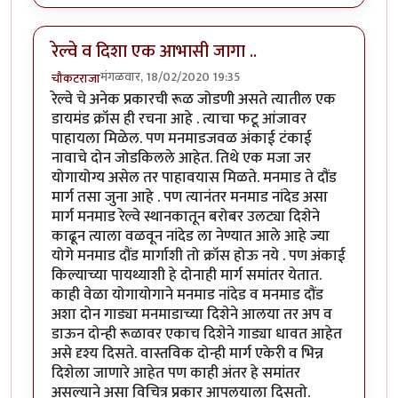
रेल्वे व दिशा एक आभासी जागा ..
मंगळवार, 18/02/2020 19:35
चौकटराजा
रेल्वे चे अनेक प्रकारची रूळ जोडणी असते त्यातील एक
डायमंड क्रॉस ही रचना आहे . त्याचा फटू आंजावर
पाहायला मिळेल. पण मनमाडजवळ अंकाई टंकाई
नावाचे दोन जोडकिलले आहेत. तिथे एक मजा जर
योगायोग्य असेल तर पाहावयास मिळते. मनमाड ते दौंड
मार्ग तसा जुना आहे . पण त्यानंतर मनमाड नांदेड असा
मार्ग मनमाड रेल्वे स्थानकातून बरोबर उलट्या दिशेने
काढून त्याला वळवून नांदेड ला नेण्यात आले आहे ज्या
योगे मनमाड दौंड मार्गाशी तो क्रॉस होऊ नये . पण अंकाई
किल्याच्या पायथ्याशी हे दोनाही मार्ग समांतर येतात.
काही वेळा योगायोगाने मनमाड नांदेड व मनमाड दौंड
अशा दोन गाड्या मनमाडाच्या दिशेने आलया तर अप व
डाऊन दोन्ही रूळावर एकाच दिशेने गाड्या धावत आहेत
असे दृश्य दिसते. वास्तविक दोन्ही मार्ग एकेरी व भिन्न
दिशेला जाणारे आहेत पण काही अंतर हे समांतर
असल्याने असा विचित्र प्रकार आपलयाला दिसतो.