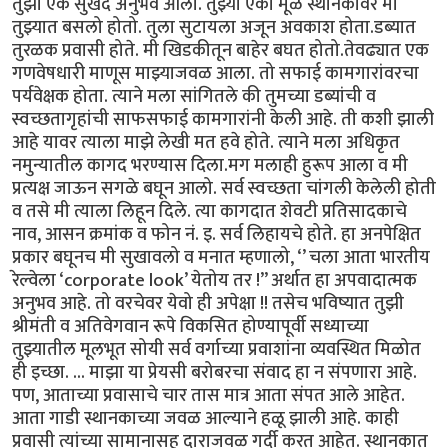
तुझा एक सुखद अनुभव आला. तुझ्या एका मूळ स्थानकावर मी
तुझ्यात बसलो होतो. तुला सुटायला अजून अवकाश होता.डब्यात
तुरळक प्रवासी होते. मी खिडकीतून बाहेर बघत होतो.तेवढ्यात एक
गणवेषधारी माणूस माझ्याजवळ आला. तो सफाई कामगारांवरचा
पर्यवेक्षक होता. त्याने मला सांगितले की तुमच्या डब्यांची व
स्वच्छतागृहांची साफसफाई कामगारांनी केली आहे. ती कशी झाली
आहे यावर त्याला माझे लेखी मत हवे होते. त्याने मला अधिकृत
नमुन्यातील कागद भरण्यास दिला.मग मलाही हुरूप आला व मी
प्रत्यक्ष जाऊन सगळे बघून आलो. सर्व स्वच्छता चांगली केलेली होती
व तसे मी त्याला लिहून दिले. त्या कागदात शेवटी प्रतिसादकाचे
नाव, आसन क्रमांक व फोन नं. इ. सर्व लिहायचे होते. हा अनपेक्षित
प्रकार बघूनच मी सुखावलो व मनात म्हणालो, ‘’ चला आता भारतीय
रेल्वेला ‘corporate look’ येतोय तर !” अर्थात हा अपवादात्मक
अनुभव आहे. तो वरचेवर येवो ही अपेक्षा !! तसेच भविष्यात तुझी
श्रीमंती व अतिवेगवान रूपे विकसित होण्यापूर्वी सध्याच्या
तुझ्यातील मूलभूत सोयी सर्व वर्गाच्या प्रवाशांना व्यवस्थित मिळोत
ही इच्छा. ... माझा या प्रेयसी बरोबरचा संवाद हा न संपणारा आहे.
पण, आताच्या प्रवासाचे चार तास मात्र आता संपत आले आहेत.
आता गाडी स्थानकाच्या जवळ आल्याने हळू झाली आहे. काही
प्रवासी त्यांच्या सामानासह दाराजवळ गर्दी करत आहेत. स्थानकात