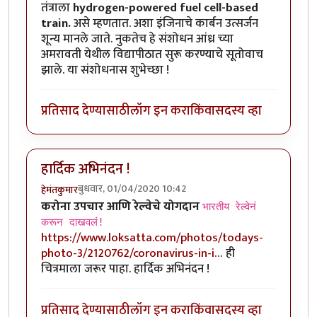
तंत्राला
hydrogen-powered fuel cell-based
train.
असे म्हणतात. अशा इंजिनाचे कार्बन उत्सर्जन
शून्य मानले जाते. नुकतेच हे संशोधन आंध्र च्या
अमरावती येथील विद्यापीठात सुरू करण्याचे सूतोवाच
झाले. या संशोधनास शुभेच्छा !
प्रतिसाद देण्यासाठी
लॉग इन करा
किंवा
सदस्य व्हा
हार्दिक अभिनंदन !
बुधवार, 01/04/2020 10:42
हेमंतकुमार
करोना उपचार आणि रेल्वेचे योगदान
भारतीय रेल्वेनं
करून दाखवलं!
https://www.loksatta.com/photos/todays-
photo-3/2120762/coronavirus-in-i…
ही
चित्रमाला जरूर पाहा. हार्दिक अभिनंदन !
प्रतिसाद देण्यासाठी
लॉग इन करा
किंवा
सदस्य व्हा