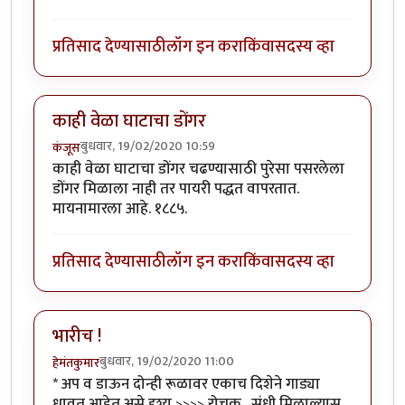
प्रतिसाद देण्यासाठी
लॉग इन करा
किंवा
सदस्य व्हा
काही वेळा घाटाचा डोंगर
बुधवार, 19/02/2020 10:59
कंजूस
काही वेळा घाटाचा डोंगर चढण्यासाठी पुरेसा पसरलेला
डोंगर मिळाला नाही तर पायरी पद्धत वापरतात.
मायनामारला आहे. १८८५.
प्रतिसाद देण्यासाठी
लॉग इन करा
किंवा
सदस्य व्हा
भारीच !
बुधवार, 19/02/2020 11:00
हेमंतकुमार
* अप व डाऊन दोन्ही रूळावर एकाच दिशेने गाड्या
धावत आहेत असे दृश्य >>>> रोचक . संधी मिळाल्यास