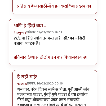
प्रतिसाद देण्यासाठी
लॉग इन करा
किंवा
सदस्य व्हा
आणि हे हिंदी बघा ..
शनिवार, 15/02/2020 19:41
हेमंतकुमार
W/L चा हिंदी पर्याय तर मस्त आहे :
सी/ फा
= सिटी
बजाव , फाटक है !
प्रतिसाद देण्यासाठी
लॉग इन करा
किंवा
सदस्य व्हा
हे सही आहे!
रविवार, 16/02/2020 00:16
फारएन्ड
In reply to
आणि हे हिंदी बघा ..
by
हेमंतकुमार
धन्यवाद. बरेच दिवस सस्पेन्स होता. पूर्वी आम्ही लांब
पल्ल्याच्या गाड्या, मुंबई-पुणे गाड्या ई च्या डब्यांचा
पॅटर्न बघून ओळखायचा प्रयत्न करत असायचो.
डब्यांच्या बाजूला उजवीकडे त्यांचे कोड्स असतात