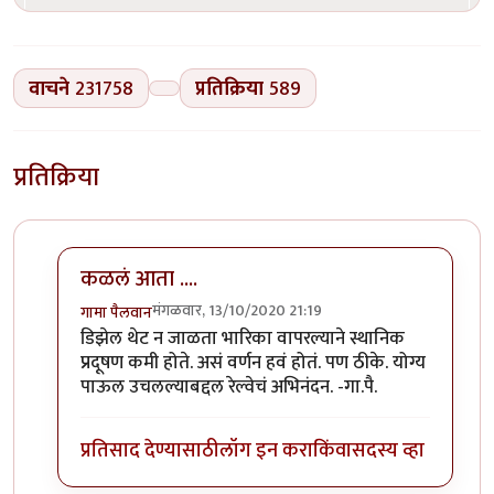
वाचने
231758
प्रतिक्रिया
589
प्रतिक्रिया
कळलं आता ....
मंगळवार, 13/10/2020 21:19
गामा पैलवान
In reply to
बातमी
by
हेमंतकुमार
डिझेल थेट न जाळता भारिका वापरल्याने स्थानिक
प्रदूषण कमी होते. असं वर्णन हवं होतं. पण ठीके. योग्य
पाऊल उचलल्याबद्दल रेल्वेचं अभिनंदन. -गा.पै.
प्रतिसाद देण्यासाठी
लॉग इन करा
किंवा
सदस्य व्हा