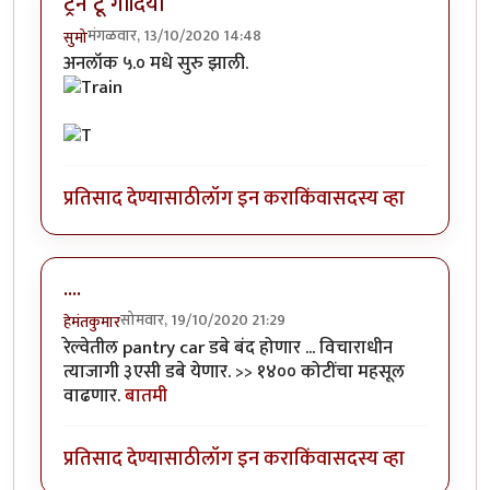
ट्रेन टू गोंदिया
मंगळवार, 13/10/2020 14:48
सुमो
अनलॉक ५.० मधे सुरु झाली.
प्रतिसाद देण्यासाठी
लॉग इन करा
किंवा
सदस्य व्हा
....
सोमवार, 19/10/2020 21:29
हेमंतकुमार
रेल्वेतील pantry car डबे बंद होणार ... विचाराधीन
त्याजागी ३एसी डबे येणार. >> १४०० कोटींचा महसूल
वाढणार.
बातमी
प्रतिसाद देण्यासाठी
लॉग इन करा
किंवा
सदस्य व्हा