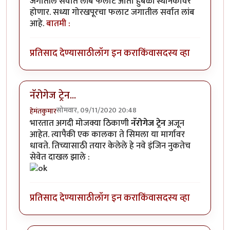
जगातील सर्वात लांब फलाट आता हुबळी स्थानकावर
होणार. सध्या गोरखपूरचा फलाट जगातील सर्वात लांब
आहे.
बातमी :
प्रतिसाद देण्यासाठी
लॉग इन करा
किंवा
सदस्य व्हा
नॅरोगेज ट्रेन...
सोमवार, 09/11/2020 20:48
हेमंतकुमार
भारतात अगदी मोजक्या ठिकाणी
नॅरोगेज ट्रेन
अजून
आहेत. त्यापैकी एक कालका ते सिमला या मार्गावर
धावते. तिच्यासाठी तयार केलेले हे नवे इंजिन नुकतेच
सेवेत दाखल झाले :
प्रतिसाद देण्यासाठी
लॉग इन करा
किंवा
सदस्य व्हा