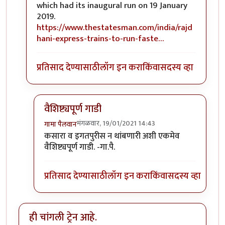
which had its inaugural run on 19 January
2019.
https://www.thestatesman.com/india/rajd
hani-express-trains-to-run-faste…
प्रतिसाद देण्यासाठी
लॉग इन करा
किंवा
सदस्य व्हा
वैशिष्ट्यपूर्ण गाडी
मंगळवार, 19/01/2021 14:43
गामा पैलवान
In reply to
हि राजधानी गेली २ वर्षे चालू
by
सुबोध खरे
कसारा व इगतपुरीस न थांबणारी अशी एकमेव
वैशिष्ट्यपूर्ण गाडी. -गा.पै.
प्रतिसाद देण्यासाठी
लॉग इन करा
किंवा
सदस्य व्हा
ही चांगली ट्रेन आहे.