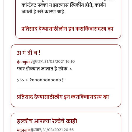
कॉन्टॅक्ट पक्का न झाल्यास स्पिर्कींग होते, कार्बन
जमतो हे खरे कारण आहे.
प्रतिसाद देण्यासाठी
लॉग इन करा
किंवा
सदस्य व्हा
अ ग दी च !
बुधवार, 31/03/2021 16:10
हेमंतकुमार
फार डोक्यात जातात हे लोक. >
>>> + १००००००००००० !!
प्रतिसाद देण्यासाठी
लॉग इन करा
किंवा
सदस्य व्हा
हल्लीच आपल्या रेल्वेचे काही
बुधवार, 31/03/2021 20:56
मदनबाण