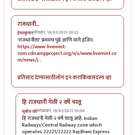
राजधानी...
सोमवार, 18/01/2021 20:52
हेमंतकुमार
'राजधानीला' प्रथमच पुढे आणि मागे इंजिन.
https://www-livemint-
com.cdn.ampproject.org/v/s/www.livemint.co
m/news/i…
प्रतिसाद देण्यासाठी
लॉग इन करा
किंवा
सदस्य व्हा
हि राजधानी गेली २ वर्षे चालू
मंगळवार, 19/01/2021 10:06
सुबोध खरे
In reply to
राजधानी...
by
हेमंतकुमार
हि राजधानी गेली २ वर्षे चालू आहे. Indian
Railways'Central Railway zone which
operates 22221/22222 Rajdhani Express