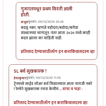
गुजरातमधून प्रथम विनंती आली
होती.
बुधवार, 09/12/2020 20:24
कंजूस
In reply to
माथेरानची आहेच.
by
कंजूस
बदलू नका. म्हणजे वडोदरा/बडोदा/बरोडा
संस्थानच्या भागातून. नंतर आता २०२० मध्ये काही
बदल झाला का माहिती नाही.
प्रतिसाद देण्यासाठी
लॉग इन करा
किंवा
सदस्य व्हा
SL बर्थ सुखकारक !
बुधवार, 09/12/2020 11:59
हेमंतकुमार
ट्रेनमध्ये साईड लोअर बर्थ मिळाल्यास आता नाराजी नको
! रेल्वेने सुखकारक रचना केलीय ...
वाचा व पाहा :
प्रतिसाद देण्यासाठी
लॉग इन करा
किंवा
सदस्य व्हा