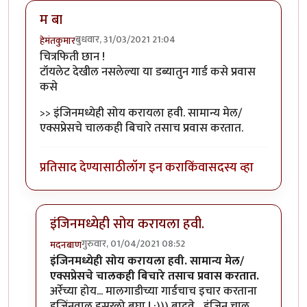
म बा
बुधवार, 31/03/2021 21:04
हेमंतकुमार
चित्रफिती छान !
टॉयलेट देखील नसलेल्या या डब्यातुन गार्ड कसे प्रवास
कसे
>> इंजिनमध्येही सोय करायला हवी. सामान्य मेल/
एक्सप्रेसचे चालकही बिचारे तसाच प्रवास करतात.
प्रतिसाद देण्यासाठी
लॉग इन करा
किंवा
सदस्य व्हा
इंजिनमध्येही सोय करायला हवी.
गुरुवार, 01/04/2021 08:52
मदनबाण
In reply to
म बा
by
हेमंतकुमार
इंजिनमध्येही सोय करायला हवी. सामान्य मेल/
एक्सप्रेसचे चालकही बिचारे तसाच प्रवास करतात.
अर्रेच्या होय... मालगाडीच्या गार्डचाच इचार करताना
इजिंनवाल इसरलो बघा ! :))) बादवे... इंजिन चालु