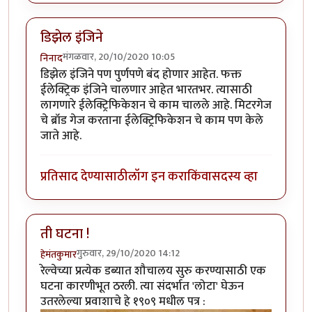
डिझेल इंजिने
मंगळवार, 20/10/2020 10:05
निनाद
डिझेल इंजिने पण पुर्णपणे बंद होणार आहेत. फक्त
ईलेक्ट्रिक इंजिने चालणार आहेत भारतभर. त्यासाठी
लागणारे ईलेक्ट्रिफिकेशन चे काम चालले आहे. मिटरगेज
चे ब्रॉड गेज करताना ईलेक्ट्रिफिकेशन चे काम पण केले
जाते आहे.
प्रतिसाद देण्यासाठी
लॉग इन करा
किंवा
सदस्य व्हा
ती घटना !
गुरुवार, 29/10/2020 14:12
हेमंतकुमार
रेल्वेच्या प्रत्येक डब्यात शौचालय सुरु करण्यासाठी एक
घटना कारणीभूत ठरली. त्या संदर्भात 'लोटा' घेऊन
उतरलेल्या प्रवाशाचे हे १९०९ मधील पत्र :