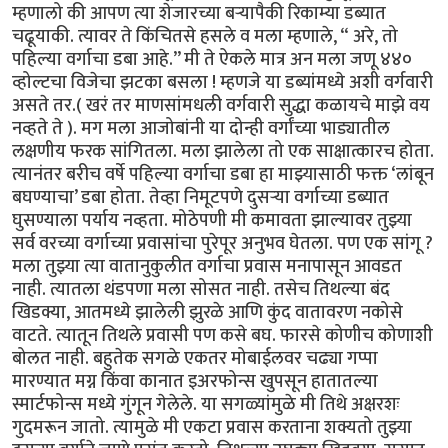
म्हणालो की आपण त्या शेजारच्या बऱ्यापैकी रिकाम्या डब्यात
चढूयाकी. त्यावर ते किंचितसे हसले व मला म्हणाले, “ अरे, तो
पहिल्या वर्गाचा डबा आहे.’’ मी ते ऐकले मात्र अन मला जणू ४४०
व्होल्टचा विजेचा झटका बसला ! म्हणजे या डब्यांमध्ये अशी वर्गवारी
असते तर.( खरं तर माणसांमधली वर्गवारी सुद्धा कळायचे माझे वय
नव्हते ते ). मग मला आजोबांनी या दोन्ही वर्गांच्या भाड्यातील
लक्षणीय फरक सांगितला. मला झालेला तो एक साक्षात्कारच होता.
त्यानंतर बरीच वर्षे पहिल्या वर्गाचा डबा हा माझ्यासाठी फक्त ‘लांबून
बघण्याचा’ डबा होता. तेव्हा निमूटपणे दुसऱ्या वर्गाच्या डब्यात
घुसण्याला पर्याय नव्हता. मोठेपणी मी कमावता झाल्यावर तुझ्या
सर्व वरच्या वर्गाच्या प्रवासांचा पुरेपूर अनुभव घेतला. पण एक सांगू ?
मला तुझ्या त्या वातानुकुलीत वर्गाचा प्रवास मनापासून आवडत
नाही. त्यातला थंडपणा मला सोसत नाही. तसेच तिथल्या बंद
खिडक्या, आतमध्ये झालेली झुरळे आणि कुंद वातावरण नकोसे
वाटते. त्यातून तिथले प्रवासी पण कसे बघ. फारसे कोणीच कोणाशी
बोलत नाही. बहुतेक सगळे एकतर मोबाईलवर चढ्या गप्पा
मारण्यात मग्न किंवा कानात इअरफोन्स खुपसून हातातल्या
स्मार्टफोन्स मध्ये गुंगून गेलेले. या सगळ्यांमुळे मी तिथे अक्षरशः
गुदमरून जातो. त्यामुळे मी एकटा प्रवास करताना शक्यतो तुझ्या