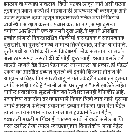
झालाय वा मरणही पावलाय. किती चटका लावून जाते अशी घटना.
तुझ्यातून प्रवास करणे ही माझ्यासाठी आयुष्यभराची करमणूक आहे
प्रवास सुखकर व्हावा म्हणून माझ्यासारखे अनेक जण तिकिटाचे
व्यवस्थित आरक्षण करूनच प्रवास करतात.पण, आम्हा दुसऱ्या
वर्गाच्या आरक्षितांचे एक कायमचे दुखः आहे.ते म्हणजे आरक्षित
डब्यांत होणारी बिगरआरक्षित मंडळींची त्रासदायक व संतापजनक
घुसखोरी. या घुसखोरांमध्ये सामान्य तिकीटवाले, प्रतीक्षा यादीवाले,
तृतीयपंथी आणि भिकारी असे विविधरंगी लोक असतात. या सर्वांचा
असा ठाम समज असतो की कोणीही कुठल्याही डब्यात बसले तरी
चालते. म्हणजे वेड घेऊन पेडगावला जाण्यातला हा प्रकार. ही मंडळी
एकदा का आरक्षित डब्यात घुसली की इतकी शिरजोर होतात की
आम्हालाच विस्थापितासारखे वाटू लागते.एकंदरीत काय तर दुसऱ्या
वर्गाचे आरक्षित डबे हे ‘’आओ जाओ घर तुम्हारा’’ असे झालेले आहेत.
यातील प्रवाशांच्या सुखसोयीबाबत रेल्वे प्रशासनही बेफिकीर आहे.
प्रवाशांच्या तक्रारींना तर काडीचीही किमंत दिली जात नाही. दुसऱ्या
वर्गाचे आरक्षण केलेल्या प्रवाशाला डब्यात मोकळा श्वास घेता येईल,
त्याला त्याचे सामान त्याच्या आसपास हक्काने ठेवता येईल,
डब्यातली मधली मार्गिका ही चालण्यासाठी मोकळी असेल आणि
गरज लागेल तेव्हा त्याला स्वच्छतागृहात विनासंकोच जाता येईल