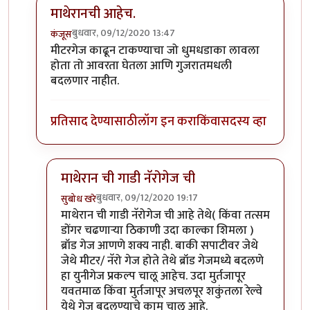
माथेरानची आहेच.
बुधवार, 09/12/2020 13:47
कंजूस
In reply to
नॅरोगेज ट्रेन...
by
हेमंतकुमार
मीटरगेज काढून टाकण्याचा जो धुमधडाका लावला
होता तो आवरता घेतला आणि गुजरातमधली
बदलणार नाहीत.
प्रतिसाद देण्यासाठी
लॉग इन करा
किंवा
सदस्य व्हा
माथेरान ची गाडी नॅरोगेज ची
बुधवार, 09/12/2020 19:17
सुबोध खरे
In reply to
माथेरानची आहेच.
by
कंजूस
माथेरान ची गाडी नॅरोगेज ची आहे तेथे( किंवा तत्सम
डोंगर चढणाऱ्या ठिकाणी उदा काल्का शिमला )
ब्रॉड गेज आणणे शक्य नाही. बाकी सपाटीवर जेथे
जेथे मीटर/ नॅरो गेज होते तेथे ब्रॉड गेजमध्ये बदलणे
हा युनीगेज प्रकल्प चालू आहेच. उदा मुर्तजापूर
यवतमाळ किंवा मुर्तजापूर अचलपूर शकुंतला रेल्वे
येथे गेज बदलण्याचे काम चालू आहे.