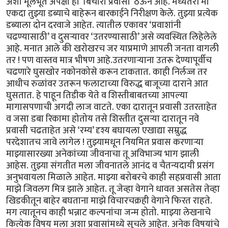
अशा मूलभूत अपेक्षा हा ‘बिचारा प्रवासी’ ठेऊन आहे. मध्यंतरी मी
एकदा तुझ्या डब्याचे बाहेरून बारकाईने निरीक्षण केले. तुझ्या प्रत्येक
डब्याला दोन दरवाजे आहेत. त्यातील एकावर ‘प्रवाशांनी
चढण्यासाठी’ व दुसऱ्यावर ‘उतरण्यासाठी’ असे व्यवस्थित लिहेलेले
आहे. मनात आले की खरोखरच जर याप्रमाणे आपली जनता वागली
तर ! पण वास्तव मात्र भीषण आहे.उतरणाऱ्याना उतरू देण्यापूर्वीच
चढणारे घुसखोर नकोनकोसे करून टाकतात. काही निर्लज्ज तर
आधीच रुळांवर उतरून फलाटाच्या विरुद्ध बाजूच्या दाराने आत
घुसतात. हे पाहून तिडीक येते व शिस्तीबाबतच्या आपल्या
मागासपणाची अगदी लाज वाटते. एका दारातून प्रवासी उतरताहेत
व जसा डबा रिकामा होतोय तसे शिस्तीत दुसऱ्या दारातून नवे
प्रवासी चढताहेत असे ‘रम्य’ दृश्य बघायला एखाद्या सम्रुद्ध
परदेशातच जावे लागेल ! तुझ्यामधून नियमित प्रवास करणाऱ्या
माझ्यासारख्या अनेकांच्या जीवनाचा तू अविभाज्य भाग झाली
आहेस. तुझ्या संगतीत मला जीवनातले आनंद व चैतन्यदायी प्रसंग
अनुभवायला मिळाले आहेत. माझ्या बरोबरचे काही सहप्रवासी आता
माझे जिवलग मित्र झाले आहेत. तू जेव्हा वेगाने धावत असतेस तेव्हा
खिडकीतून बाहेर बघताना माझे विचारचक्रही वेगाने फिरत राहते.
मग त्यातूनच काही भन्नाट कल्पनांचा जन्म होतो. माझ्या लेखनाचे
कित्येक विषय मला अशा प्रवासांमध्ये सुचले आहेत. अनेक विषयांचे