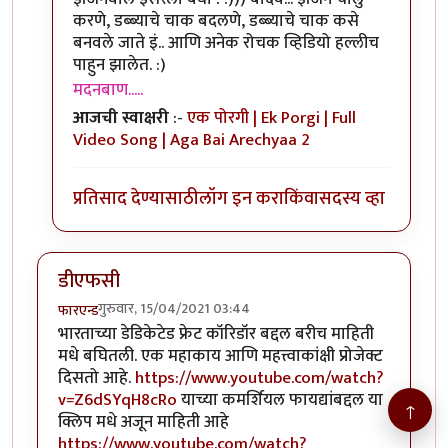
करणे, डब्ब्याचे चाक बदलणे, डब्ब्याचे चाक कसे
बनवले जाते इं.. आणि अनेक रोचक व्हिडियो हल्लीच
पाहुन झालेत. :)
मदनबाण.....
आजची स्वाक्षरी
:-
एक पोरगी | Ek Porgi | Full
Video Song | Aga Bai Arechyaa 2
प्रतिसाद देण्यासाठी
लॉग इन करा
किंवा
सदस्य व्हा
डीएफसी
गुरुवार, 15/04/2021 03:44
फारएन्ड
भारताच्या डेडिकेटेड फ्रेट कॉरिडॉर बद्दल बरीच माहिती
मधे बघितली. एक महाकाय आणि महत्त्वाकांक्षी प्रोजेक्ट
दिसतो आहे.
https://www.youtube.com/watch?
v=Z6dSYqH8cRo
याच्या कमर्शियल फायद्यांबद्दल या
↑
क्लिप मधे अजून माहिती आहे
https://www.youtube.com/watch?