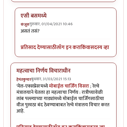
एसी बसमध्ये
गुरुवार, 01/04/2021 10:46
कंजूस
In reply to
नवे कोच, नव्या सोयी
by
हेमंतकुमार
असतं तसं?
प्रतिसाद देण्यासाठी
लॉग इन करा
किंवा
सदस्य व्हा
महत्वाचा निर्णय विचाराधीन
बुधवार, 31/03/2021 15:13
हेमंतकुमार
'मेल-एक्सप्रेस'मध्ये
मोबाईल चार्जिंग विसरा
; रेल्वे
मंत्रालयाने घेतला हा महत्वाचा निर्णय : रात्रीच्यावेळी
लांब पल्ल्याच्या गाड्यांमध्ये मोबाईल चार्जिंगसाठीचा
वीज पुरवठा बंद ठेवण्याबाबत रेल्वे मंत्रालय विचार करत
आहे.