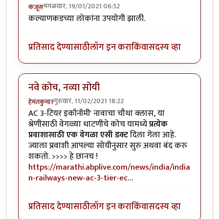
मंगळवार, 19/01/2021 06:52
कंजूस
कल्याणकडच्या लोकांना उपयोगी झाली.
प्रतिसाद देण्यासाठी
लॉग इन करा
किंवा
सदस्य व्हा
नवे कोच, नव्या सोयी
गुरुवार, 11/02/2021 18:22
हेमंतकुमार
AC 3-टियर इकॉनॉमी' नावाचा चौथा क्लास, या
श्रेणीसाठी वेगळ्या धाटणीचे कोच यामध्ये
प्रत्येक
प्रवाशासाठी एक वेगळा एसी डक्ट
दिला गेला आहे.
ज्याला प्रवाशी आपल्या सोयीनुसार सुरु अथवा बंद करु
शकतो. >>>> हे छानच !
https://marathi.abplive.com/news/india/india
n-railways-new-ac-3-tier-ec…
प्रतिसाद देण्यासाठी
लॉग इन करा
किंवा
सदस्य व्हा