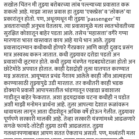
सखोल चिंतन मी तुझ्या बरोबरच्या लांब पल्ल्याच्या प्रवासात करू
शकलो आहे. माझा जास्त प्रवास हा तुझ्या ‘एक्स्प्रेस’ व ‘लोकल’ या
प्रकारांतून होतो. पण, अधूनमधून मी तुझ्या ’passenger’ या
अवताराचाही अनुभव घेतलाय. त्या प्रवासामुळे मला स्वतःभोवतीच्या
सुरक्षित कोशातून बाहेर पडता आले. तसेच ‘महासत्ता’ वगैरे गप्पा
मारणारा भारत वास्तवात काय आहे याचे भान आले. तुझ्या
प्रवासादरम्यान कधीकधी होणारे गैरप्रकार आणि काही दुखःद प्रसंग
मात्र अस्वस्थ करून जातात. कधी तुझ्यावर दरोडा पडतो अन
प्रवाशांची लूटमार होते. कधी तुझ्या यंत्रणेत गडबडघोटाळा होतो अन
छोटेमोठे अपघात होतात. काही देशद्रोही तुला घातपात करण्यात
मग्न असतात. आयूष्यात प्रचंड नैराश्य आलेले काही जीव आत्महत्या
करण्यासाठी तुझ्यापुढे उडी मारतात. तर कधीतरी काही भडक
डोक्याचे प्रवासी आपापसातील भांडणातून एखाद्या प्रवाशाला
गाडीतून बाहेर फेकतात. अशा हृदयद्रावक घटना कधीही न घडोत
अशी माझी मनोमन प्रार्थना आहे. तुला आपल्या देशात रूळांवरून
धावायला लागून आता दीडशेहून अधिक वर्षे होऊन गेलीत. तुझ्यावर
पूर्णपणे सरकारी मालकी आहे. तेव्हा सरकारी यंत्रणांमध्ये आढळणारे
सगळे फायदे-तोटेही तुझ्या ठायी आढळतात. तुझ्या
गलथानपणाबाबत आपण सतत ऐकताच असतो. पण, मध्यंतरी मला