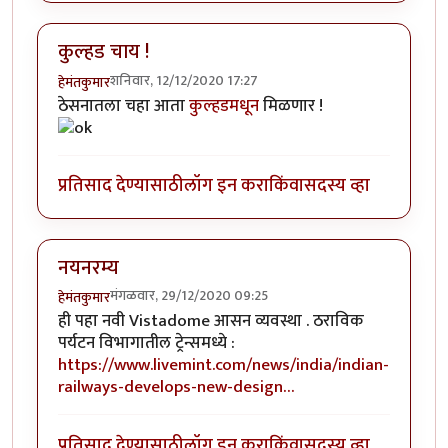
कुल्हड चाय !
शनिवार, 12/12/2020 17:27
हेमंतकुमार
ठेसनातला चहा आता
कुल्हडमधून
मिळणार !
प्रतिसाद देण्यासाठी
लॉग इन करा
किंवा
सदस्य व्हा
नयनरम्य
मंगळवार, 29/12/2020 09:25
हेमंतकुमार
ही पहा नवी Vistadome आसन व्यवस्था . ठराविक
पर्यटन विभागातील ट्रेन्समध्ये :
https://www.livemint.com/news/india/indian-
railways-develops-new-design…
प्रतिसाद देण्यासाठी
लॉग इन करा
किंवा
सदस्य व्हा