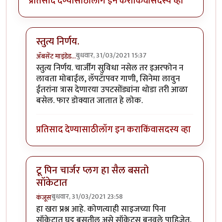
प्रतिसाद देण्यासाठी
लॉग इन करा
किंवा
सदस्य व्हा
स्तुत्य निर्णय.
बुधवार, 31/03/2021 15:37
ॲबसेंट माइंडेड…
In reply to
महत्वाचा निर्णय विचाराधीन
by
हेमंतकुमार
स्तुत्य निर्णय. चार्जींग सुविधा नसेल तर इअरफोन न
लावता मोबाईल, लॅपटॅापवर गाणी, सिनेमा लावुन
ईतरांना त्रास देणारया उपटसोंड्यांना थोडा तरी आळा
बसेल. फार डोक्यात जातात हे लोक.
प्रतिसाद देण्यासाठी
लॉग इन करा
किंवा
सदस्य व्हा
टू पिन चार्जर प्लग हा सैल बसतो
सॉकेटात
बुधवार, 31/03/2021 23:58
कंजूस
In reply to
महत्वाचा निर्णय विचाराधीन
by
हेमंतकुमार
हा खरा प्रश्न आहे. कोणत्याही साइजच्या पिना
सॉकेटात घट्ट बसतील असे सॉकेट्स बनवले पाहिजेत.