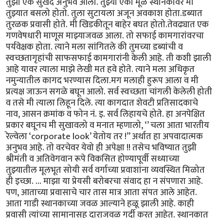
तुझा एक सुखद अनुभव आला. तुझ्या एका मूळ स्थानकावर मी
तुझ्यात बसलो होतो. तुला सुटायला अजून अवकाश होता.डब्यात
तुरळक प्रवासी होते. मी खिडकीतून बाहेर बघत होतो.तेवढ्यात एक
गणवेषधारी माणूस माझ्याजवळ आला. तो सफाई कामगारांवरचा
पर्यवेक्षक होता. त्याने मला सांगितले की तुमच्या डब्यांची व
स्वच्छतागृहांची साफसफाई कामगारांनी केली आहे. ती कशी झाली
आहे यावर त्याला माझे लेखी मत हवे होते. त्याने मला अधिकृत
नमुन्यातील कागद भरण्यास दिला.मग मलाही हुरूप आला व मी
प्रत्यक्ष जाऊन सगळे बघून आलो. सर्व स्वच्छता चांगली केलेली होती
व तसे मी त्याला लिहून दिले. त्या कागदात शेवटी प्रतिसादकाचे
नाव, आसन क्रमांक व फोन नं. इ. सर्व लिहायचे होते. हा अनपेक्षित
प्रकार बघूनच मी सुखावलो व मनात म्हणालो, ‘’ चला आता भारतीय
रेल्वेला ‘corporate look’ येतोय तर !” अर्थात हा अपवादात्मक
अनुभव आहे. तो वरचेवर येवो ही अपेक्षा !! तसेच भविष्यात तुझी
श्रीमंती व अतिवेगवान रूपे विकसित होण्यापूर्वी सध्याच्या
तुझ्यातील मूलभूत सोयी सर्व वर्गाच्या प्रवाशांना व्यवस्थित मिळोत
ही इच्छा. ... माझा या प्रेयसी बरोबरचा संवाद हा न संपणारा आहे.
पण, आताच्या प्रवासाचे चार तास मात्र आता संपत आले आहेत.
आता गाडी स्थानकाच्या जवळ आल्याने हळू झाली आहे. काही
प्रवासी त्यांच्या सामानासह दाराजवळ गर्दी करत आहेत. स्थानकात