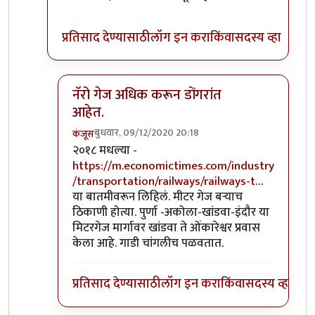
प्रतिसाद देण्यासाठी
लॉग इन करा
किंवा
सदस्य व्हा
नॅरो गेज अधिक करून डोंगरांत
आहेत.
बुधवार, 09/12/2020 20:18
कंजूस
In reply to
माथेरान ची गाडी नॅरोगेज ची
by
सुबोध खरे
२०१८ मधल्या -
https://m.economictimes.com/industry
/transportation/railways/railways-t…
या बातमीवरून लिहिलं. मीटर गेज बऱ्याच
ठिकाणी होत्या. पुर्णा -अकोला-खांडवा-इंदौर या
मिटरगेज मार्गावर खांडवा ते ओंकारेश्वर प्रवास
केला आहे. गाडी चांगलीच पळवतात.
प्रतिसाद देण्यासाठी
लॉग इन करा
किंवा
सदस्य व्हा