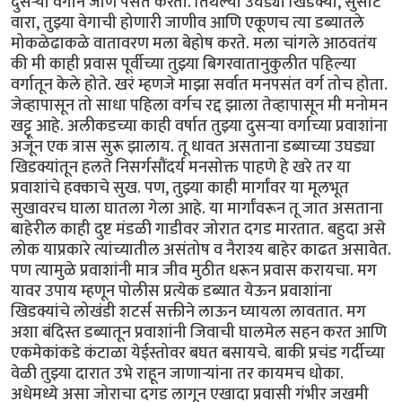
दुसऱ्या वर्गाने जाणे पसंत करतो. तिथल्या उघड्या खिडक्या, सुसाट
वारा, तुझ्या वेगाची होणारी जाणीव आणि एकूणच त्या डब्यातले
मोकळेढाकळे वातावरण मला बेहोष करते. मला चांगले आठवतंय
की मी काही प्रवास पूर्वीच्या तुझ्या बिगरवातानुकुलीत पहिल्या
वर्गातून केले होते. खरं म्हणजे माझा सर्वात मनपसंत वर्ग तोच होता.
जेव्हापासून तो साधा पहिला वर्गच रद्द झाला तेव्हापासून मी मनोमन
खट्टू आहे. अलीकडच्या काही वर्षात तुझ्या दुसऱ्या वर्गाच्या प्रवाशांना
अजून एक त्रास सुरू झालाय. तू धावत असताना डब्याच्या उघड्या
खिडक्यांतून हलते निसर्गसौंदर्य मनसोक्त पाहणे हे खरे तर या
प्रवाशांचे हक्काचे सुख. पण, तुझ्या काही मार्गांवर या मूलभूत
सुखावरच घाला घातला गेला आहे. या मार्गांवरून तू जात असताना
बाहेरील काही दुष्ट मंडळी गाडीवर जोरात दगड मारतात. बहुदा असे
लोक याप्रकारे त्यांच्यातील असंतोष व नैराश्य बाहेर काढत असावेत.
पण त्यामुळे प्रवाशांनी मात्र जीव मुठीत धरून प्रवास करायचा. मग
यावर उपाय म्हणून पोलीस प्रत्येक डब्यात येऊन प्रवाशांना
खिडक्यांचे लोखंडी शटर्स सक्तीने लाऊन घ्यायला लावतात. मग
अशा बंदिस्त डब्यातून प्रवाशांनी जिवाची घालमेल सहन करत आणि
एकमेकांकडे कंटाळा येईस्तोवर बघत बसायचे. बाकी प्रचंड गर्दीच्या
वेळी तुझ्या दारात उभे राहून जाणाऱ्यांना तर कायमच धोका.
अधेमध्ये असा जोराचा दगड लागून एखादा प्रवासी गंभीर जखमी