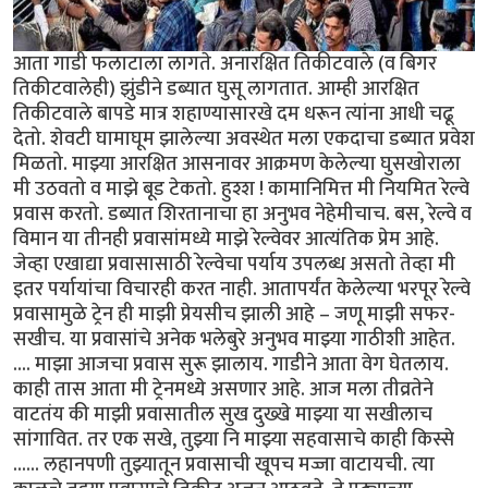
आता गाडी फलाटाला लागते. अनारक्षित तिकीटवाले (व बिगर
तिकीटवालेही) झुंडीने डब्यात घुसू लागतात. आम्ही आरक्षित
तिकीटवाले बापडे मात्र शहाण्यासारखे दम धरून त्यांना आधी चढू
देतो. शेवटी घामाघूम झालेल्या अवस्थेत मला एकदाचा डब्यात प्रवेश
मिळतो. माझ्या आरक्षित आसनावर आक्रमण केलेल्या घुसखोराला
मी उठवतो व माझे बूड टेकतो. हुश्श ! कामानिमित्त मी नियमित रेल्वे
प्रवास करतो. डब्यात शिरतानाचा हा अनुभव नेहेमीचाच. बस, रेल्वे व
विमान या तीनही प्रवासांमध्ये माझे रेल्वेवर आत्यंतिक प्रेम आहे.
जेव्हा एखाद्या प्रवासासाठी रेल्वेचा पर्याय उपलब्ध असतो तेव्हा मी
इतर पर्यायांचा विचारही करत नाही. आतापर्यंत केलेल्या भरपूर रेल्वे
प्रवासामुळे ट्रेन ही माझी प्रेयसीच झाली आहे – जणू माझी सफर-
सखीच. या प्रवासांचे अनेक भलेबुरे अनुभव माझ्या गाठीशी आहेत.
.... माझा आजचा प्रवास सुरू झालाय. गाडीने आता वेग घेतलाय.
काही तास आता मी ट्रेनमध्ये असणार आहे. आज मला तीव्रतेने
वाटतंय की माझी प्रवासातील सुख दुख्खे माझ्या या सखीलाच
सांगावित. तर एक सखे, तुझ्या नि माझ्या सहवासाचे काही किस्से
...... लहानपणी तुझ्यातून प्रवासाची खूपच मज्जा वाटायची. त्या