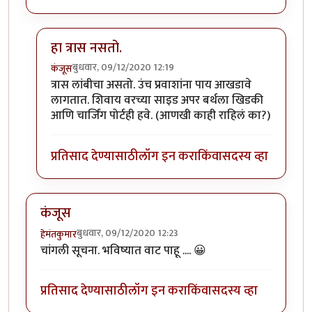
हा त्रास नसतो.
बुधवार, 09/12/2020 12:19
कंजूस
In reply to
SL बर्थ सुखकारक !
by
हेमंतकुमार
त्रास लांबीचा असतो. उंच प्रवाशांना पाय आखडावे
लागतात. शिवाय वरच्या साइड अपर बर्थला खिडकी
आणि चार्जिंग पोर्टही हवे. (आणखी काही राहिलं का?)
प्रतिसाद देण्यासाठी
लॉग इन करा
किंवा
सदस्य व्हा
कंजूस
बुधवार, 09/12/2020 12:23
हेमंतकुमार
चांगली सूचना. भविष्यात वाट पाहू .... 😀
प्रतिसाद देण्यासाठी
लॉग इन करा
किंवा
सदस्य व्हा