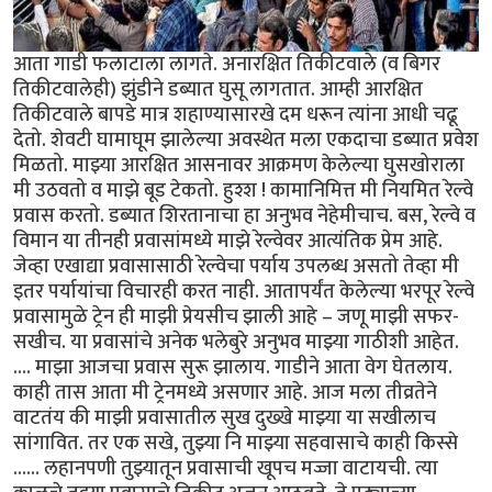
आता गाडी फलाटाला लागते. अनारक्षित तिकीटवाले (व बिगर
तिकीटवालेही) झुंडीने डब्यात घुसू लागतात. आम्ही आरक्षित
तिकीटवाले बापडे मात्र शहाण्यासारखे दम धरून त्यांना आधी चढू
देतो. शेवटी घामाघूम झालेल्या अवस्थेत मला एकदाचा डब्यात प्रवेश
मिळतो. माझ्या आरक्षित आसनावर आक्रमण केलेल्या घुसखोराला
मी उठवतो व माझे बूड टेकतो. हुश्श ! कामानिमित्त मी नियमित रेल्वे
प्रवास करतो. डब्यात शिरतानाचा हा अनुभव नेहेमीचाच. बस, रेल्वे व
विमान या तीनही प्रवासांमध्ये माझे रेल्वेवर आत्यंतिक प्रेम आहे.
जेव्हा एखाद्या प्रवासासाठी रेल्वेचा पर्याय उपलब्ध असतो तेव्हा मी
इतर पर्यायांचा विचारही करत नाही. आतापर्यंत केलेल्या भरपूर रेल्वे
प्रवासामुळे ट्रेन ही माझी प्रेयसीच झाली आहे – जणू माझी सफर-
सखीच. या प्रवासांचे अनेक भलेबुरे अनुभव माझ्या गाठीशी आहेत.
.... माझा आजचा प्रवास सुरू झालाय. गाडीने आता वेग घेतलाय.
काही तास आता मी ट्रेनमध्ये असणार आहे. आज मला तीव्रतेने
वाटतंय की माझी प्रवासातील सुख दुख्खे माझ्या या सखीलाच
सांगावित. तर एक सखे, तुझ्या नि माझ्या सहवासाचे काही किस्से
...... लहानपणी तुझ्यातून प्रवासाची खूपच मज्जा वाटायची. त्या