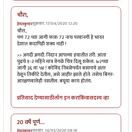
चौरा,
शुक्रवार, 17/04/2020 12:20
हेमंतकुमार
चौरा,
पण 72 च्या जागी फक्त 72 नाच परवानगी हे भारत
देशात कदापिही शक्य नाही !
>> अगदी अगदी. निदान आपल्या हयातीत तरी. आता
पुढचे १-२ महिने मात्र वेगळे चित्र दिसू शकेल. ७२च्या
जागी ३६ वा ५४ ! कोविद निवळेपर्यंत बसायचे अंतर
ठेवून तिकीटे देतील, असे जाहीर झाले होते. तसेच बिगर-
आरक्षणवालेही नसतील. बघूया काय होतंय.
प्रतिसाद देण्यासाठी
लॉग इन करा
किंवा
सदस्य व्हा
20 वर्षे पूर्ण....
गुरुवार, 14/05/2020 09:18
हेमंतकुमार