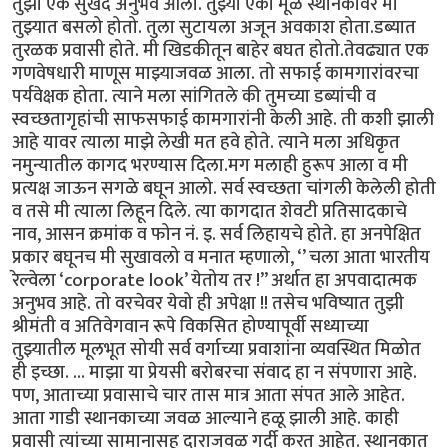
तुझा एक सुखद अनुभव आला. तुझ्या एका मूळ स्थानकावर मी
तुझ्यात बसलो होतो. तुला सुटायला अजून अवकाश होता.डब्यात
तुरळक प्रवासी होते. मी खिडकीतून बाहेर बघत होतो.तेवढ्यात एक
गणवेषधारी माणूस माझ्याजवळ आला. तो सफाई कामगारांवरचा
पर्यवेक्षक होता. त्याने मला सांगितले की तुमच्या डब्यांची व
स्वच्छतागृहांची साफसफाई कामगारांनी केली आहे. ती कशी झाली
आहे यावर त्याला माझे लेखी मत हवे होते. त्याने मला अधिकृत
नमुन्यातील कागद भरण्यास दिला.मग मलाही हुरूप आला व मी
प्रत्यक्ष जाऊन सगळे बघून आलो. सर्व स्वच्छता चांगली केलेली होती
व तसे मी त्याला लिहून दिले. त्या कागदात शेवटी प्रतिसादकाचे
नाव, आसन क्रमांक व फोन नं. इ. सर्व लिहायचे होते. हा अनपेक्षित
प्रकार बघूनच मी सुखावलो व मनात म्हणालो, ‘’ चला आता भारतीय
रेल्वेला ‘corporate look’ येतोय तर !” अर्थात हा अपवादात्मक
अनुभव आहे. तो वरचेवर येवो ही अपेक्षा !! तसेच भविष्यात तुझी
श्रीमंती व अतिवेगवान रूपे विकसित होण्यापूर्वी सध्याच्या
तुझ्यातील मूलभूत सोयी सर्व वर्गाच्या प्रवाशांना व्यवस्थित मिळोत
ही इच्छा. ... माझा या प्रेयसी बरोबरचा संवाद हा न संपणारा आहे.
पण, आताच्या प्रवासाचे चार तास मात्र आता संपत आले आहेत.
आता गाडी स्थानकाच्या जवळ आल्याने हळू झाली आहे. काही
प्रवासी त्यांच्या सामानासह दाराजवळ गर्दी करत आहेत. स्थानकात