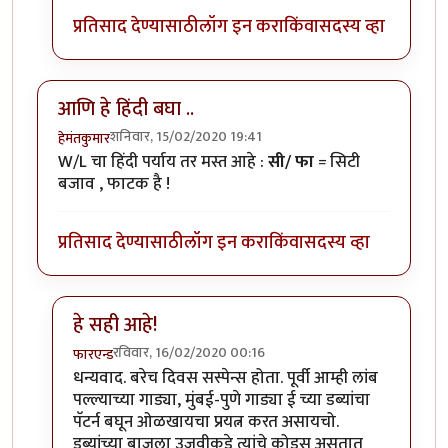
प्रतिसाद देण्यासाठी
लॉग इन करा
किंवा
सदस्य व्हा
आणि हे हिंदी बघा ..
शनिवार, 15/02/2020 19:41
हेमंतकुमार
W/L चा हिंदी पर्याय तर मस्त आहे :
सी/ फा
= सिटी
बजाव , फाटक है !
प्रतिसाद देण्यासाठी
लॉग इन करा
किंवा
सदस्य व्हा
हे सही आहे!
रविवार, 16/02/2020 00:16
फारएन्ड
In reply to
आणि हे हिंदी बघा ..
by
हेमंतकुमार
धन्यवाद. बरेच दिवस सस्पेन्स होता. पूर्वी आम्ही लांब
पल्ल्याच्या गाड्या, मुंबई-पुणे गाड्या ई च्या डब्यांचा
पॅटर्न बघून ओळखायचा प्रयत्न करत असायचो.
डब्यांच्या बाजूला उजवीकडे त्यांचे कोड्स असतात