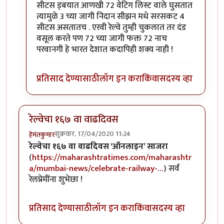
सीटस ड्बयात आणखी 72 वेटिग लिस्ट वाले घुसतात
त्यामुळे 3 च्या जागी निदान सीझन मधे सरसकट 4
सीटस असतातच . एरवी रेल्वे तुम्ही चुकलात तर दंड
वसूल करते पण 72 च्या जागी फक्त 72 नाच
परवानगी हे भारत देशात कदापिही शक्य नाही !
प्रतिसाद देण्यासाठी
लॉग इन करा
किंवा
सदस्य व्हा
रेल्वेचा १६७ वा वाढदिवस
शुक्रवार, 17/04/2020 11:24
हेमंतकुमार
रेल्वेचा १६७ वा वाढदिवस ‘ऑनलाइन’ साजरा
(
https://maharashtratimes.com/maharashtr
a/mumbai-news/celebrate-railway-…
) सर्व
रेलप्रेमींना शुभेछा !
प्रतिसाद देण्यासाठी
लॉग इन करा
किंवा
सदस्य व्हा