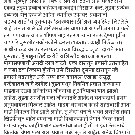
अशा मूलभूत अपेक्षा हा ‘बिचारा प्रवासी’ ठेऊन आहे. मध्यंतरी मी
एकदा तुझ्या डब्याचे बाहेरून बारकाईने निरीक्षण केले. तुझ्या प्रत्येक
डब्याला दोन दरवाजे आहेत. त्यातील एकावर ‘प्रवाशांनी
चढण्यासाठी’ व दुसऱ्यावर ‘उतरण्यासाठी’ असे व्यवस्थित लिहेलेले
आहे. मनात आले की खरोखरच जर याप्रमाणे आपली जनता वागली
तर ! पण वास्तव मात्र भीषण आहे.उतरणाऱ्याना उतरू देण्यापूर्वीच
चढणारे घुसखोर नकोनकोसे करून टाकतात. काही निर्लज्ज तर
आधीच रुळांवर उतरून फलाटाच्या विरुद्ध बाजूच्या दाराने आत
घुसतात. हे पाहून तिडीक येते व शिस्तीबाबतच्या आपल्या
मागासपणाची अगदी लाज वाटते. एका दारातून प्रवासी उतरताहेत
व जसा डबा रिकामा होतोय तसे शिस्तीत दुसऱ्या दारातून नवे
प्रवासी चढताहेत असे ‘रम्य’ दृश्य बघायला एखाद्या सम्रुद्ध
परदेशातच जावे लागेल ! तुझ्यामधून नियमित प्रवास करणाऱ्या
माझ्यासारख्या अनेकांच्या जीवनाचा तू अविभाज्य भाग झाली
आहेस. तुझ्या संगतीत मला जीवनातले आनंद व चैतन्यदायी प्रसंग
अनुभवायला मिळाले आहेत. माझ्या बरोबरचे काही सहप्रवासी आता
माझे जिवलग मित्र झाले आहेत. तू जेव्हा वेगाने धावत असतेस तेव्हा
खिडकीतून बाहेर बघताना माझे विचारचक्रही वेगाने फिरत राहते.
मग त्यातूनच काही भन्नाट कल्पनांचा जन्म होतो. माझ्या लेखनाचे
कित्येक विषय मला अशा प्रवासांमध्ये सुचले आहेत. अनेक विषयांचे