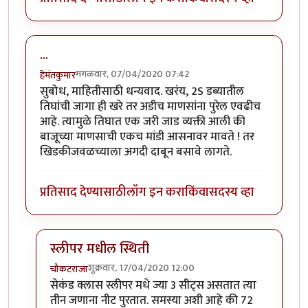
...
मंगळवार, 07/04/2020 07:42
हेमंतकुमार
सुबोध, माहितीसाठी धन्यवाद. खरंय, 2S डब्यातील
तिघांची जागा ही खरे तर अडीच माणसांना पुरेल एवढीच
आहे. त्यामुळे तिघात एक जरी जाड व्यक्ती आली की
बाजूच्या माणसाची एकच मांडी आसनावर मावते ! तर
खिडकीजवळच्याला अगदी दाबून बसावे लागते.
प्रतिसाद देण्यासाठी
लॉग इन करा
किंवा
सदस्य व्हा
स्लीपर मधील स्थिती
शुक्रवार, 17/04/2020 12:00
चौकटराजा
In reply to
...
by
हेमंतकुमार
सेकंड क्लास स्लीपर मधे ज्या 3 सीट्स असतात त्या
तीन जणाना नीट पुरतात. समस्या अशी आहे की 72