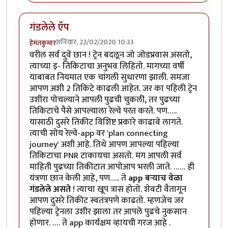
गंडलेले ऍप
शनिवार, 22/02/2020 10:33
हेमंतकुमार
वरील सर्व दुवे छान ! ट्रेन बदलून जो जोडप्रवास असतो,
त्याच्या इ- तिकिटाचा अनुभव लिहितो. मागच्या वर्षी
याबाबत नियमात एक चांगली सुधारणा झाली. समजा
आपण अशी 2 तिकिटे काढली आहेत. जर का पहिली ट्रेन
उशीरा पोचल्याने आपली पुढची चुकली, तर पुढच्या
तिकिटाचे पैसे आपल्याला रेल्वे परत करते. पण…..
यासाठी दुसरे तिकीट विशिष्ट प्रकारे काढावे लागते.
त्याची सोय रेल्वे-app वर 'plan connecting
journey' अशी आहे. तिथे आपण आपल्या पहिल्या
तिकिटाचा PNR टाकायचा असतो. मग आपली सर्व
माहिती पुढच्या तिकीटात आपोआप भरली जाते. …… ही
यंत्रणा छान केली आहे, पण….. ते
app बऱ्याच वेळा
गंडलेले असते
! त्याचा खूप त्रास होतो. शेवटी वैतागून
आपण दुसरे तिकीट स्वतंत्रपणे काढतो. म्हणजेच जर
पहिल्या ट्रेनला उशीर झाला तर आपले पुढचे नुकसान
होणार. …. ते app कार्यक्षम व्हायची गरज आहे .