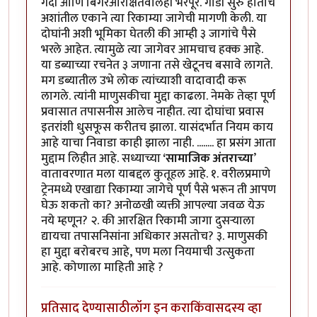
गर्दी आणि बिगरआरक्षितवालेही भरपूर. गाडी सुरु होताच
अशांतील एकाने त्या रिकाम्या जागेची मागणी केली. या
दोघांनी अशी भूमिका घेतली की आम्ही ३ जागांचे पैसे
भरले आहेत. त्यामुळे त्या जागेवर आमचाच हक्क आहे.
या डब्याच्या रचनेत ३ जणाना तसे खेटूनच बसावे लागते.
मग डब्यातील उभे लोक त्यांच्याशी वादावादी करू
लागले. त्यांनी माणुसकीचा मुद्दा काढला. नेमके तेव्हा पूर्ण
प्रवासात तपासनीस आलेच नाहीत. त्या दोघांचा प्रवास
इतरांशी धुसफूस करीतच झाला. यासंदर्भात नियम काय
आहे याचा निवाडा काही झाला नाही. ........ हा प्रसंग आता
मुद्दाम लिहीत आहे. सध्याच्या
‘सामाजिक अंतराच्या
’
वातावरणात मला याबद्दल कुतूहल आहे. १. वरीलप्रमाणे
ट्रेनमध्ये एखाद्या रिकाम्या जागेचे पूर्ण पैसे भरून ती आपण
घेऊ शकतो का? अनोळखी व्यक्ती आपल्या जवळ येऊ
नये म्हणून? २. की आरक्षित रिकामी जागा दुसऱ्याला
द्यायचा तपासनिसांना अधिकार असतोच? ३. माणुसकी
हा मुद्दा बरोबरच आहे, पण मला नियमाची उत्सुकता
आहे. कोणाला माहिती आहे ?
प्रतिसाद देण्यासाठी
लॉग इन करा
किंवा
सदस्य व्हा