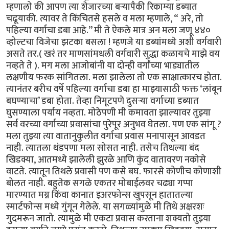
म्हणालो की आपण त्या शेजारच्या बऱ्यापैकी रिकाम्या डब्यात
चढूयाकी. त्यावर ते किंचितसे हसले व मला म्हणाले, “ अरे, तो
पहिल्या वर्गाचा डबा आहे.’’ मी ते ऐकले मात्र अन मला जणू ४४०
व्होल्टचा विजेचा झटका बसला ! म्हणजे या डब्यांमध्ये अशी वर्गवारी
असते तर.( खरं तर माणसांमधली वर्गवारी सुद्धा कळायचे माझे वय
नव्हते ते ). मग मला आजोबांनी या दोन्ही वर्गांच्या भाड्यातील
लक्षणीय फरक सांगितला. मला झालेला तो एक साक्षात्कारच होता.
त्यानंतर बरीच वर्षे पहिल्या वर्गाचा डबा हा माझ्यासाठी फक्त ‘लांबून
बघण्याचा’ डबा होता. तेव्हा निमूटपणे दुसऱ्या वर्गाच्या डब्यात
घुसण्याला पर्याय नव्हता. मोठेपणी मी कमावता झाल्यावर तुझ्या
सर्व वरच्या वर्गाच्या प्रवासांचा पुरेपूर अनुभव घेतला. पण एक सांगू ?
मला तुझ्या त्या वातानुकुलीत वर्गाचा प्रवास मनापासून आवडत
नाही. त्यातला थंडपणा मला सोसत नाही. तसेच तिथल्या बंद
खिडक्या, आतमध्ये झालेली झुरळे आणि कुंद वातावरण नकोसे
वाटते. त्यातून तिथले प्रवासी पण कसे बघ. फारसे कोणीच कोणाशी
बोलत नाही. बहुतेक सगळे एकतर मोबाईलवर चढ्या गप्पा
मारण्यात मग्न किंवा कानात इअरफोन्स खुपसून हातातल्या
स्मार्टफोन्स मध्ये गुंगून गेलेले. या सगळ्यांमुळे मी तिथे अक्षरशः
गुदमरून जातो. त्यामुळे मी एकटा प्रवास करताना शक्यतो तुझ्या