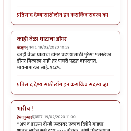
प्रतिसाद देण्यासाठी
लॉग इन करा
किंवा
सदस्य व्हा
काही वेळा घाटाचा डोंगर
बुधवार, 19/02/2020 10:59
कंजूस
काही वेळा घाटाचा डोंगर चढण्यासाठी पुरेसा पसरलेला
डोंगर मिळाला नाही तर पायरी पद्धत वापरतात.
मायनामारला आहे. १८८५.
प्रतिसाद देण्यासाठी
लॉग इन करा
किंवा
सदस्य व्हा
भारीच !
बुधवार, 19/02/2020 11:00
हेमंतकुमार
* अप व डाऊन दोन्ही रूळावर एकाच दिशेने गाड्या
धावत आहेत असे दृश्य >>>> रोचक . संधी मिळाल्यास