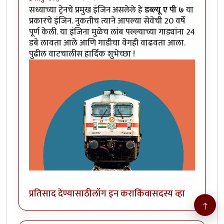
सध्याच्या ट्रेनचे प्रमुख इंजिन असलेले हे
डब्ल्यू ए पी ७
या
प्रकारचे इंजिन. नुकतीच त्याने आपल्या सेवेची 20 वर्षे
पूर्ण केली. या इंजिना मुळेच लांब पल्ल्याच्या गाड्यांना 24
डबे लावता आले आणि गाडीचा वेगही वाढवता आला.
पुढील वाटचालीस हार्दिक शुभेच्छा !
प्रतिसाद देण्यासाठी
लॉग इन करा
किंवा
सदस्य व्हा
↑