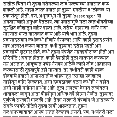
सखोल चिंतन मी तुझ्या बरोबरच्या लांब पल्ल्याच्या प्रवासात करू
शकलो आहे. माझा जास्त प्रवास हा तुझ्या ‘एक्स्प्रेस’ व ‘लोकल’ या
प्रकारांतून होतो. पण, अधूनमधून मी तुझ्या ’passenger’ या
अवताराचाही अनुभव घेतलाय. त्या प्रवासामुळे मला स्वतःभोवतीच्या
सुरक्षित कोशातून बाहेर पडता आले. तसेच ‘महासत्ता’ वगैरे गप्पा
मारणारा भारत वास्तवात काय आहे याचे भान आले. तुझ्या
प्रवासादरम्यान कधीकधी होणारे गैरप्रकार आणि काही दुखःद प्रसंग
मात्र अस्वस्थ करून जातात. कधी तुझ्यावर दरोडा पडतो अन
प्रवाशांची लूटमार होते. कधी तुझ्या यंत्रणेत गडबडघोटाळा होतो अन
छोटेमोठे अपघात होतात. काही देशद्रोही तुला घातपात करण्यात
मग्न असतात. आयूष्यात प्रचंड नैराश्य आलेले काही जीव आत्महत्या
करण्यासाठी तुझ्यापुढे उडी मारतात. तर कधीतरी काही भडक
डोक्याचे प्रवासी आपापसातील भांडणातून एखाद्या प्रवाशाला
गाडीतून बाहेर फेकतात. अशा हृदयद्रावक घटना कधीही न घडोत
अशी माझी मनोमन प्रार्थना आहे. तुला आपल्या देशात रूळांवरून
धावायला लागून आता दीडशेहून अधिक वर्षे होऊन गेलीत. तुझ्यावर
पूर्णपणे सरकारी मालकी आहे. तेव्हा सरकारी यंत्रणांमध्ये आढळणारे
सगळे फायदे-तोटेही तुझ्या ठायी आढळतात. तुझ्या
गलथानपणाबाबत आपण सतत ऐकताच असतो. पण, मध्यंतरी मला