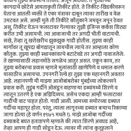
काळचे तुझ्या प्रवासाचे तिकीट अजून आठवते. ते पुठ्याच्या
कागदाचे छोटेसे आयताकृती तिकीट होते. ते तिकीट-खिडकीवरून
घेताना आतली व्यक्ती ते एका यंत्रावर दाबून त्यावर तारीख व वेळ
उमटवत असे. आम्ही मुले ती तिकीटे कौतुकाने जमवून जपून ठेवत
असू. तिकीट घेऊन फलाटावर गेल्यावर तुझी इंजिन्स कर्कश शिट्या
करीत उभी असायची. त्या आवाजाची तर अगदी भीती वाटायची.
सखे, तेव्हा तू खरोखरीच झुकझुक गाडी होतीस. तुझ्या काही
मार्गांवर तू खूपदा बोगद्यातून जायचीस त्याचे तर आम्हाला कोण
कौतुक. तुझ्या काही स्थानकांवरचे बटाटेवडे तर अगदी नावाजलेले.
ते खाण्यासाठी लहानमोठे सगळेच आतुर असत. एकून काय, तर
तुझ्या बरोबरचा प्रवास म्हणजे मुलांसाठी खाणेपिणे व धमाल करणे
यासाठीच असायचा. उपनगरी रेल्वे हा तुझा एक महानगरी अवतार
आहे. लहानपणी मी माझ्या आजोबांबरोबर मुंबईच्या लोकल्सने
प्रवास करी. तुडुंब गर्दीने ओसंडून वाहणाऱ्या डब्यांमध्ये शिरणे व
त्यातून उतरणे हे एक अग्निदिव्यच. असेच एकदा आम्ही फलाटावर
गाडीची वाट पाहत होतो. गाडी आली. आमच्या समोरच्या डब्यात
गर्दीचा महापूर होता. परंतु, त्याला लागूनच्या डब्यात बऱ्याच रिकाम्या
जागा होत्या (हे वर्णन १९७५ मधले !). माझे आजोबा गर्दीच्या
डब्याकडे बघत हताशपणे म्हणाले की त्यात शिरणे अवघड आहे,
तेव्हा आपण ही गाडी सोडून देऊ. त्यावर मी त्यांना कुतूहलाने