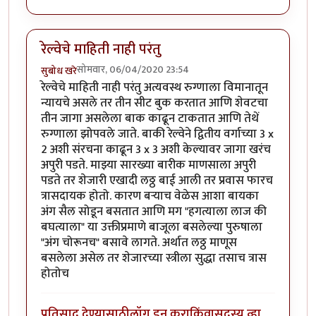
रेल्वेचे माहिती नाही परंतु
सोमवार, 06/04/2020 23:54
सुबोध खरे
रेल्वेचे माहिती नाही परंतु अत्यवस्थ रुग्णाला विमानातून
न्यायचे असले तर तीन सीट बुक करतात आणि शेवटचा
तीन जागा असलेला बाक काढून टाकतात आणि तेथें
रुग्णाला झोपवले जाते. बाकी रेल्वेने द्वितीय वर्गाच्या 3 x
2 अशी संरचना काढून 3 x 3 अशी केल्यावर जागा खरंच
अपुरी पडते. माझ्या सारख्या बारीक माणसाला अपुरी
पडते तर शेजारी एखादी लठ्ठ बाई आली तर प्रवास फारच
त्रासदायक होतो. कारण बऱ्याच वेळेस आशा बायका
अंग सैल सोडून बसतात आणि मग "हगत्याला लाज की
बघत्याला" या उक्तीप्रमाणे बाजूला बसलेल्या पुरुषाला
"अंग चोरूनच" बसावे लागते. अर्थात लठ्ठ माणूस
बसलेला असेल तर शेजारच्या स्त्रीला सुद्धा तसाच त्रास
होतोच
प्रतिसाद देण्यासाठी
लॉग इन करा
किंवा
सदस्य व्हा