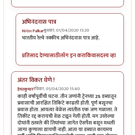
अभिनंदनास पात्र
बुधवार, 01/04/2020 15:20
Nitin Palkar
In reply to
हार्दिक अभिनंदन !
by
हेमंतकुमार
भारतीय रेल्वे नक्कीच अभिनंदनास पात्र आहे.
प्रतिसाद देण्यासाठी
लॉग इन करा
किंवा
सदस्य व्हा
अंतर विकत घेणे !
रविवार, 05/04/2020 15:40
हेमंतकुमार
काही वर्षांपूर्वीची घटना. तीन जणांनी ट्रेनच्या
2S
डब्यातून
प्रवासाची आरक्षित तिकिटे काढली होती. पूर्ण बसूनचा
प्रवास होता. आयत्या वेळेस त्यांतील एक जण गळाला. ते
तिकीट रद्द करायची वेळ टळून गेली होती. मग उरलेल्या
दोघांनी ठरवले की तिघांच्या जागेत ऐसपैस बसून मधली
जागा कुणाला द्यायची नाही. आता या डब्यात कायमच