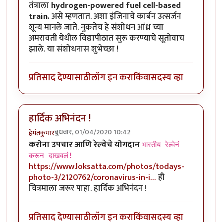
तंत्राला
hydrogen-powered fuel cell-based
train.
असे म्हणतात. अशा इंजिनाचे कार्बन उत्सर्जन
शून्य मानले जाते. नुकतेच हे संशोधन आंध्र च्या
अमरावती येथील विद्यापीठात सुरू करण्याचे सूतोवाच
झाले. या संशोधनास शुभेच्छा !
प्रतिसाद देण्यासाठी
लॉग इन करा
किंवा
सदस्य व्हा
हार्दिक अभिनंदन !
बुधवार, 01/04/2020 10:42
हेमंतकुमार
करोना उपचार आणि रेल्वेचे योगदान
भारतीय रेल्वेनं
करून दाखवलं!
https://www.loksatta.com/photos/todays-
photo-3/2120762/coronavirus-in-i…
ही
चित्रमाला जरूर पाहा. हार्दिक अभिनंदन !
प्रतिसाद देण्यासाठी
लॉग इन करा
किंवा
सदस्य व्हा