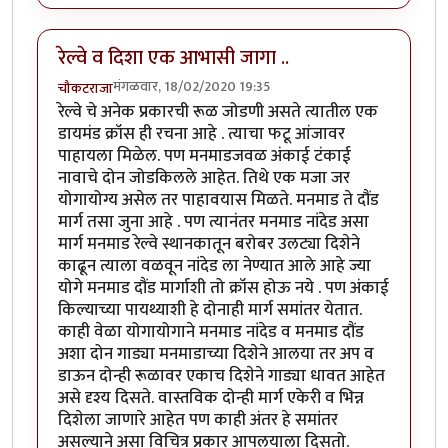
रेल्वे व दिशा एक आभासी जागा ..
मंगळवार, 18/02/2020 19:35
चौकटराजा
रेल्वे चे अनेक प्रकारची रूळ जोडणी असते त्यातील एक
डायमंड क्रॉस ही रचना आहे . त्याचा फटू आंजावर
पाहायला मिळेल. पण मनमाडजवळ अंकाई टंकाई
नावाचे दोन जोडकिलले आहेत. तिथे एक मजा जर
योगायोग्य असेल तर पाहावयास मिळते. मनमाड ते दौंड
मार्ग तसा जुना आहे . पण त्यानंतर मनमाड नांदेड असा
मार्ग मनमाड रेल्वे स्थानकातून बरोबर उलट्या दिशेने
काढून त्याला वळवून नांदेड ला नेण्यात आले आहे ज्या
योगे मनमाड दौंड मार्गाशी तो क्रॉस होऊ नये . पण अंकाई
किल्याच्या पायथ्याशी हे दोनाही मार्ग समांतर येतात.
काही वेळा योगायोगाने मनमाड नांदेड व मनमाड दौंड
अशा दोन गाड्या मनमाडाच्या दिशेने आलया तर अप व
डाऊन दोन्ही रूळावर एकाच दिशेने गाड्या धावत आहेत
असे दृश्य दिसते. वास्तविक दोन्ही मार्ग एकेरी व भिन्न
दिशेला जाणारे आहेत पण काही अंतर हे समांतर
असल्याने असा विचित्र प्रकार आपलयाला दिसतो.