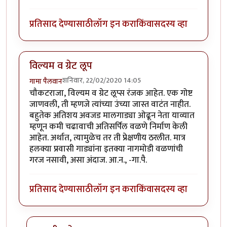
प्रतिसाद देण्यासाठी
लॉग इन करा
किंवा
सदस्य व्हा
विल्यम व ग्रेट लूप
शनिवार, 22/02/2020 14:05
गामा पैलवान
चौकटराजा, विल्यम व ग्रेट लूप्स रंजक आहेत. एक गोष्ट
जाणवली, ती म्हणजे त्यांच्या उंच्या जास्त वाटंत नाहीत.
बहुतेक अतिशय अवजड मालगाड्या ओढून नेता याव्यात
म्हणून कमी चढावाची अतिसर्पिल वळणे निर्माण केली
आहेत. अर्थात, त्यामुळेच तर ती प्रेक्षणीय ठरलीत. मात्र
हलक्या प्रवासी गाड्यांना इतक्या नागमोडी वळणांची
गरज नसावी, असा अंदाज. आ.न., -गा.पै.
प्रतिसाद देण्यासाठी
लॉग इन करा
किंवा
सदस्य व्हा