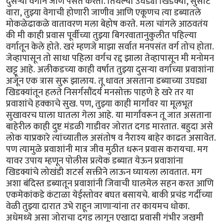
दुसऱ्या वर्गाने जाणे पसंत करतो. तिथल्या उघड्या खिडक्या, सुसाट
वारा, तुझ्या वेगाची होणारी जाणीव आणि एकूणच त्या डब्यातले
मोकळेढाकळे वातावरण मला बेहोष करते. मला चांगले आठवतंय
की मी काही प्रवास पूर्वीच्या तुझ्या बिगरवातानुकुलीत पहिल्या
वर्गातून केले होते. खरं म्हणजे माझा सर्वात मनपसंत वर्ग तोच होता.
जेव्हापासून तो साधा पहिला वर्गच रद्द झाला तेव्हापासून मी मनोमन
खट्टू आहे. अलीकडच्या काही वर्षात तुझ्या दुसऱ्या वर्गाच्या प्रवाशांना
अजून एक त्रास सुरू झालाय. तू धावत असताना डब्याच्या उघड्या
खिडक्यांतून हलते निसर्गसौंदर्य मनसोक्त पाहणे हे खरे तर या
प्रवाशांचे हक्काचे सुख. पण, तुझ्या काही मार्गांवर या मूलभूत
सुखावरच घाला घातला गेला आहे. या मार्गांवरून तू जात असताना
बाहेरील काही दुष्ट मंडळी गाडीवर जोरात दगड मारतात. बहुदा असे
लोक याप्रकारे त्यांच्यातील असंतोष व नैराश्य बाहेर काढत असावेत.
पण त्यामुळे प्रवाशांनी मात्र जीव मुठीत धरून प्रवास करायचा. मग
यावर उपाय म्हणून पोलीस प्रत्येक डब्यात येऊन प्रवाशांना
खिडक्यांचे लोखंडी शटर्स सक्तीने लाऊन घ्यायला लावतात. मग
अशा बंदिस्त डब्यातून प्रवाशांनी जिवाची घालमेल सहन करत आणि
एकमेकांकडे कंटाळा येईस्तोवर बघत बसायचे. बाकी प्रचंड गर्दीच्या
वेळी तुझ्या दारात उभे राहून जाणाऱ्यांना तर कायमच धोका.
अधेमध्ये असा जोराचा दगड लागून एखादा प्रवासी गंभीर जखमी