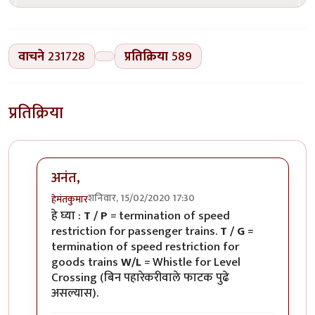
वाचने
231728
प्रतिक्रिया
589
प्रतिक्रिया
अनंत,
शनिवार, 15/02/2020 17:30
हेमंतकुमार
In reply to
रेल्वे रुळांच्या
by
अनन्त्_यात्री
हे घ्या :
T / P
= termination of speed
restriction for passenger trains.
T / G
=
termination of speed restriction for
goods trains
W/L
= Whistle for Level
Crossing (बिन पहारेकरीवाले फाटक पुढे
असल्यास).