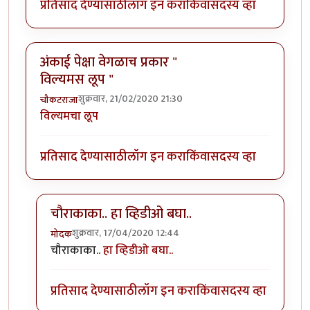
प्रतिसाद देण्यासाठी
लॉग इन करा
किंवा
सदस्य व्हा
अंकाई पेक्षा वेगळाच प्रकार "
विल्यमस लूप "
शुक्रवार, 21/02/2020 21:30
चौकटराजा
विल्यमचा लूप
प्रतिसाद देण्यासाठी
लॉग इन करा
किंवा
सदस्य व्हा
चौराकाका.. हा व्हिडीओ बघा..
शुक्रवार, 17/04/2020 12:44
मोदक
In reply to
अंकाई पेक्षा वेगळाच प्रकार " विल्यमस लूप "
by
च
चौराकाका..
हा व्हिडीओ बघा..
प्रतिसाद देण्यासाठी
लॉग इन करा
किंवा
सदस्य व्हा