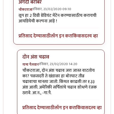
अगदी बरोबर
रविवार, 23/02/2020 09:10
चौकटराजा
In reply to
विल्यम व ग्रेट लूप
by
गामा पैलवान
लूप हा 2 डिग्री ग्रेडियंट मेंटेन करण्यासाठीच करायची
आयडियेची कल्पना आहे !
प्रतिसाद देण्यासाठी
लॉग इन करा
किंवा
सदस्य व्हा
दोन अंश चढाव
रविवार, 23/02/2020 14:20
गामा पैलवान
In reply to
अगदी बरोबर
by
चौकटराजा
चौकटराजा, दोन अंश चढाव जरा जास्त वाटतोय
का? पळसदरी ते खंडाळा हा बोरघाट तीव्र
चढावाचा मानला जातो. किंमत काढली तर १.३३
अंश आली. अमेरिकी सर्पिलांचे चढाव शोधणे रंजक
ठरावे. आ.न., -गा.पै.
प्रतिसाद देण्यासाठी
लॉग इन करा
किंवा
सदस्य व्हा