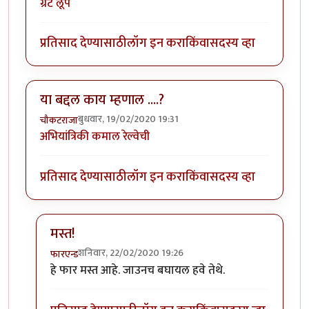
ग्रेट लूप
प्रतिसाद देण्यासाठी
लॉग इन करा
किंवा
सदस्य व्हा
या बद्दल काय म्हणाल ....?
बुधवार, 19/02/2020 19:31
चौकटराजा
अभियांत्रिकी कमाल रेल्वेची
प्रतिसाद देण्यासाठी
लॉग इन करा
किंवा
सदस्य व्हा
मस्त!
शनिवार, 22/02/2020 19:26
फारएन्ड
In reply to
या बद्दल काय म्हणाल ....?
by
चौकटराजा
हे फार मस्त आहे. जाउनच बघायल हवे तेथे.