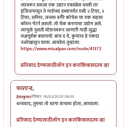
त्यावरून समजा एक उद्यान एक्सप्रेस धरली तर
इंजिनापासून ते गार्डच्या डब्यापर्यंत एसी २ टियर, २
टियर, स्लीपर, जनरल वगैरे कोचेस चा एक सहसा
कॉमन पॅटर्न असतो. तो चेक करायचा उद्योग असे.
त्यामुळे नुसती स्टेशनवरून जाणारी गाडी सुद्धा
लक्षपूर्वक बघायचो. बाय द वे, कुमार१ हे एकदा
नजरेखालून घाला. आवडेल तुम्हाला.
https://www.misalpav.com/node/41372
प्रतिसाद देण्यासाठी
लॉग इन करा
किंवा
सदस्य व्हा
फारएन्ड,
रविवार, 16/02/2020 08:55
हेमंतकुमार
धन्यवाद, तुमचा तो धागा वाचला होता, आवडला.
प्रतिसाद देण्यासाठी
लॉग इन करा
किंवा
सदस्य व्हा