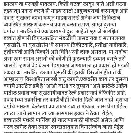
झालाय वा मरणही पावलाय. किती चटका लावून जाते अशी घटना.
तुझ्यातून प्रवास करणे ही माझ्यासाठी आयुष्यभराची करमणूक आहे
प्रवास सुखकर व्हावा म्हणून माझ्यासारखे अनेक जण तिकिटाचे
व्यवस्थित आरक्षण करूनच प्रवास करतात.पण, आम्हा दुसऱ्या
वर्गाच्या आरक्षितांचे एक कायमचे दुखः आहे.ते म्हणजे आरक्षित
डब्यांत होणारी बिगरआरक्षित मंडळींची त्रासदायक व संतापजनक
घुसखोरी. या घुसखोरांमध्ये सामान्य तिकीटवाले, प्रतीक्षा यादीवाले,
तृतीयपंथी आणि भिकारी असे विविधरंगी लोक असतात. या सर्वांचा
असा ठाम समज असतो की कोणीही कुठल्याही डब्यात बसले तरी
चालते. म्हणजे वेड घेऊन पेडगावला जाण्यातला हा प्रकार. ही मंडळी
एकदा का आरक्षित डब्यात घुसली की इतकी शिरजोर होतात की
आम्हालाच विस्थापितासारखे वाटू लागते.एकंदरीत काय तर दुसऱ्या
वर्गाचे आरक्षित डबे हे ‘’आओ जाओ घर तुम्हारा’’ असे झालेले आहेत.
यातील प्रवाशांच्या सुखसोयीबाबत रेल्वे प्रशासनही बेफिकीर आहे.
प्रवाशांच्या तक्रारींना तर काडीचीही किमंत दिली जात नाही. दुसऱ्या
वर्गाचे आरक्षण केलेल्या प्रवाशाला डब्यात मोकळा श्वास घेता येईल,
त्याला त्याचे सामान त्याच्या आसपास हक्काने ठेवता येईल,
डब्यातली मधली मार्गिका ही चालण्यासाठी मोकळी असेल आणि
गरज लागेल तेव्हा त्याला स्वच्छतागृहात विनासंकोच जाता येईल