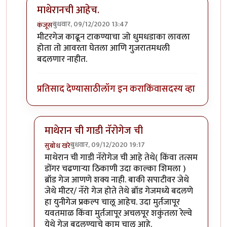
माथेरानची आहेच.
बुधवार, 09/12/2020 13:47
कंजूस
In reply to
नॅरोगेज ट्रेन...
by
हेमंतकुमार
मीटरगेज काढून टाकण्याचा जो धुमधडाका लावला
होता तो आवरता घेतला आणि गुजरातमधली
बदलणार नाहीत.
प्रतिसाद देण्यासाठी
लॉग इन करा
किंवा
सदस्य व्हा
माथेरान ची गाडी नॅरोगेज ची
बुधवार, 09/12/2020 19:17
सुबोध खरे
In reply to
माथेरानची आहेच.
by
कंजूस
माथेरान ची गाडी नॅरोगेज ची आहे तेथे( किंवा तत्सम
डोंगर चढणाऱ्या ठिकाणी उदा काल्का शिमला )
ब्रॉड गेज आणणे शक्य नाही. बाकी सपाटीवर जेथे
जेथे मीटर/ नॅरो गेज होते तेथे ब्रॉड गेजमध्ये बदलणे
हा युनीगेज प्रकल्प चालू आहेच. उदा मुर्तजापूर
यवतमाळ किंवा मुर्तजापूर अचलपूर शकुंतला रेल्वे
येथे गेज बदलण्याचे काम चालू आहे.