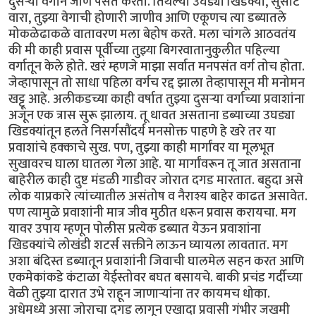
दुसऱ्या वर्गाने जाणे पसंत करतो. तिथल्या उघड्या खिडक्या, सुसाट
वारा, तुझ्या वेगाची होणारी जाणीव आणि एकूणच त्या डब्यातले
मोकळेढाकळे वातावरण मला बेहोष करते. मला चांगले आठवतंय
की मी काही प्रवास पूर्वीच्या तुझ्या बिगरवातानुकुलीत पहिल्या
वर्गातून केले होते. खरं म्हणजे माझा सर्वात मनपसंत वर्ग तोच होता.
जेव्हापासून तो साधा पहिला वर्गच रद्द झाला तेव्हापासून मी मनोमन
खट्टू आहे. अलीकडच्या काही वर्षात तुझ्या दुसऱ्या वर्गाच्या प्रवाशांना
अजून एक त्रास सुरू झालाय. तू धावत असताना डब्याच्या उघड्या
खिडक्यांतून हलते निसर्गसौंदर्य मनसोक्त पाहणे हे खरे तर या
प्रवाशांचे हक्काचे सुख. पण, तुझ्या काही मार्गांवर या मूलभूत
सुखावरच घाला घातला गेला आहे. या मार्गांवरून तू जात असताना
बाहेरील काही दुष्ट मंडळी गाडीवर जोरात दगड मारतात. बहुदा असे
लोक याप्रकारे त्यांच्यातील असंतोष व नैराश्य बाहेर काढत असावेत.
पण त्यामुळे प्रवाशांनी मात्र जीव मुठीत धरून प्रवास करायचा. मग
यावर उपाय म्हणून पोलीस प्रत्येक डब्यात येऊन प्रवाशांना
खिडक्यांचे लोखंडी शटर्स सक्तीने लाऊन घ्यायला लावतात. मग
अशा बंदिस्त डब्यातून प्रवाशांनी जिवाची घालमेल सहन करत आणि
एकमेकांकडे कंटाळा येईस्तोवर बघत बसायचे. बाकी प्रचंड गर्दीच्या
वेळी तुझ्या दारात उभे राहून जाणाऱ्यांना तर कायमच धोका.
अधेमध्ये असा जोराचा दगड लागून एखादा प्रवासी गंभीर जखमी