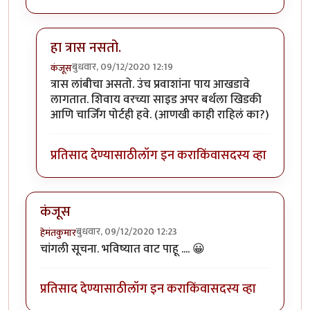
हा त्रास नसतो.
बुधवार, 09/12/2020 12:19
कंजूस
In reply to
SL बर्थ सुखकारक !
by
हेमंतकुमार
त्रास लांबीचा असतो. उंच प्रवाशांना पाय आखडावे
लागतात. शिवाय वरच्या साइड अपर बर्थला खिडकी
आणि चार्जिंग पोर्टही हवे. (आणखी काही राहिलं का?)
प्रतिसाद देण्यासाठी
लॉग इन करा
किंवा
सदस्य व्हा
कंजूस
बुधवार, 09/12/2020 12:23
हेमंतकुमार
चांगली सूचना. भविष्यात वाट पाहू .... 😀
प्रतिसाद देण्यासाठी
लॉग इन करा
किंवा
सदस्य व्हा