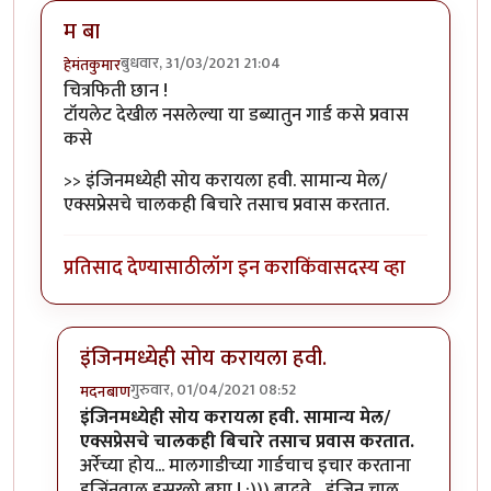
म बा
बुधवार, 31/03/2021 21:04
हेमंतकुमार
चित्रफिती छान !
टॉयलेट देखील नसलेल्या या डब्यातुन गार्ड कसे प्रवास
कसे
>> इंजिनमध्येही सोय करायला हवी. सामान्य मेल/
एक्सप्रेसचे चालकही बिचारे तसाच प्रवास करतात.
प्रतिसाद देण्यासाठी
लॉग इन करा
किंवा
सदस्य व्हा
इंजिनमध्येही सोय करायला हवी.
गुरुवार, 01/04/2021 08:52
मदनबाण
In reply to
म बा
by
हेमंतकुमार
इंजिनमध्येही सोय करायला हवी. सामान्य मेल/
एक्सप्रेसचे चालकही बिचारे तसाच प्रवास करतात.
अर्रेच्या होय... मालगाडीच्या गार्डचाच इचार करताना
इजिंनवाल इसरलो बघा ! :))) बादवे... इंजिन चालु