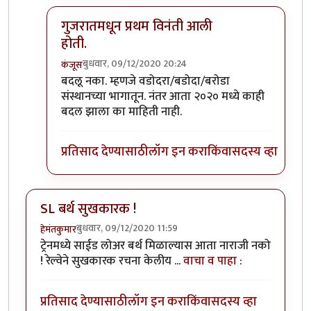
गुजरातमधून प्रथम विनंती आली
होती.
बुधवार, 09/12/2020 20:24
कंजूस
In reply to
माथेरानची आहेच.
by
कंजूस
बदलू नका. म्हणजे वडोदरा/बडोदा/बरोडा
संस्थानच्या भागातून. नंतर आता २०२० मध्ये काही
बदल झाला का माहिती नाही.
प्रतिसाद देण्यासाठी
लॉग इन करा
किंवा
सदस्य व्हा
SL बर्थ सुखकारक !
बुधवार, 09/12/2020 11:59
हेमंतकुमार
ट्रेनमध्ये साईड लोअर बर्थ मिळाल्यास आता नाराजी नको
! रेल्वेने सुखकारक रचना केलीय ...
वाचा व पाहा :
प्रतिसाद देण्यासाठी
लॉग इन करा
किंवा
सदस्य व्हा