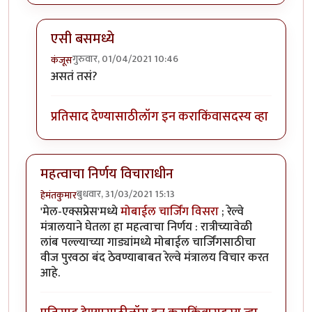
एसी बसमध्ये
गुरुवार, 01/04/2021 10:46
कंजूस
In reply to
नवे कोच, नव्या सोयी
by
हेमंतकुमार
असतं तसं?
प्रतिसाद देण्यासाठी
लॉग इन करा
किंवा
सदस्य व्हा
महत्वाचा निर्णय विचाराधीन
बुधवार, 31/03/2021 15:13
हेमंतकुमार
'मेल-एक्सप्रेस'मध्ये
मोबाईल चार्जिंग विसरा
; रेल्वे
मंत्रालयाने घेतला हा महत्वाचा निर्णय : रात्रीच्यावेळी
लांब पल्ल्याच्या गाड्यांमध्ये मोबाईल चार्जिंगसाठीचा
वीज पुरवठा बंद ठेवण्याबाबत रेल्वे मंत्रालय विचार करत
आहे.