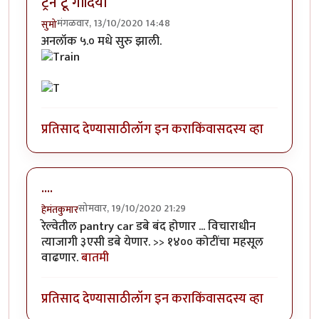
ट्रेन टू गोंदिया
मंगळवार, 13/10/2020 14:48
सुमो
अनलॉक ५.० मधे सुरु झाली.
प्रतिसाद देण्यासाठी
लॉग इन करा
किंवा
सदस्य व्हा
....
सोमवार, 19/10/2020 21:29
हेमंतकुमार
रेल्वेतील pantry car डबे बंद होणार ... विचाराधीन
त्याजागी ३एसी डबे येणार. >> १४०० कोटींचा महसूल
वाढणार.
बातमी
प्रतिसाद देण्यासाठी
लॉग इन करा
किंवा
सदस्य व्हा