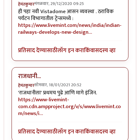
मंगळवार, 29/12/2020 09:25
हेमंतकुमार
ही पहा नवी Vistadome आसन व्यवस्था . ठराविक
पर्यटन विभागातील ट्रेन्समध्ये :
https://www.livemint.com/news/india/indian-
railways-develops-new-design…
प्रतिसाद देण्यासाठी
लॉग इन करा
किंवा
सदस्य व्हा
राजधानी...
सोमवार, 18/01/2021 20:52
हेमंतकुमार
'राजधानीला' प्रथमच पुढे आणि मागे इंजिन.
https://www-livemint-
com.cdn.ampproject.org/v/s/www.livemint.co
m/news/i…
प्रतिसाद देण्यासाठी
लॉग इन करा
किंवा
सदस्य व्हा