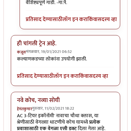
वैशिष्ट्यपूर्ण गाडी. -गा.पै.
प्रतिसाद देण्यासाठी
लॉग इन करा
किंवा
सदस्य व्हा
ही चांगली ट्रेन आहे.
मंगळवार, 19/01/2021 06:52
कंजूस
कल्याणकडच्या लोकांना उपयोगी झाली.
प्रतिसाद देण्यासाठी
लॉग इन करा
किंवा
सदस्य व्हा
नवे कोच, नव्या सोयी
गुरुवार, 11/02/2021 18:22
हेमंतकुमार
AC 3-टियर इकॉनॉमी' नावाचा चौथा क्लास, या
श्रेणीसाठी वेगळ्या धाटणीचे कोच यामध्ये
प्रत्येक
प्रवाशासाठी एक वेगळा एसी डक्ट
दिला गेला आहे.