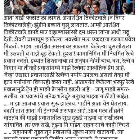
आता गाडी फलाटाला लागते. अनारक्षित तिकीटवाले (व बिगर
तिकीटवालेही) झुंडीने डब्यात घुसू लागतात. आम्ही आरक्षित
तिकीटवाले बापडे मात्र शहाण्यासारखे दम धरून त्यांना आधी चढू
देतो. शेवटी घामाघूम झालेल्या अवस्थेत मला एकदाचा डब्यात प्रवेश
मिळतो. माझ्या आरक्षित आसनावर आक्रमण केलेल्या घुसखोराला
मी उठवतो व माझे बूड टेकतो. हुश्श ! कामानिमित्त मी नियमित रेल्वे
प्रवास करतो. डब्यात शिरतानाचा हा अनुभव नेहेमीचाच. बस, रेल्वे व
विमान या तीनही प्रवासांमध्ये माझे रेल्वेवर आत्यंतिक प्रेम आहे.
जेव्हा एखाद्या प्रवासासाठी रेल्वेचा पर्याय उपलब्ध असतो तेव्हा मी
इतर पर्यायांचा विचारही करत नाही. आतापर्यंत केलेल्या भरपूर रेल्वे
प्रवासामुळे ट्रेन ही माझी प्रेयसीच झाली आहे – जणू माझी सफर-
सखीच. या प्रवासांचे अनेक भलेबुरे अनुभव माझ्या गाठीशी आहेत.
.... माझा आजचा प्रवास सुरू झालाय. गाडीने आता वेग घेतलाय.
काही तास आता मी ट्रेनमध्ये असणार आहे. आज मला तीव्रतेने
वाटतंय की माझी प्रवासातील सुख दुख्खे माझ्या या सखीलाच
सांगावित. तर एक सखे, तुझ्या नि माझ्या सहवासाचे काही किस्से
...... लहानपणी तुझ्यातून प्रवासाची खूपच मज्जा वाटायची. त्या