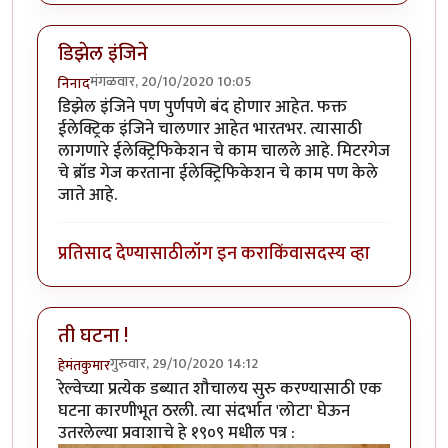
डिझेल इंजिने
मंगळवार, 20/10/2020 10:05
निनाद
डिझेल इंजिने पण पुर्णपणे बंद होणार आहेत. फक्त
ईलेक्ट्रिक इंजिने चालणार आहेत भारतभर. त्यासाठी
लागणारे ईलेक्ट्रिफिकेशन चे काम चालले आहे. मिटरगेज
चे ब्रॉड गेज करताना ईलेक्ट्रिफिकेशन चे काम पण केले
जाते आहे.
प्रतिसाद देण्यासाठी
लॉग इन करा
किंवा
सदस्य व्हा
ती घटना !
गुरुवार, 29/10/2020 14:12
हेमंतकुमार
रेल्वेच्या प्रत्येक डब्यात शौचालय सुरु करण्यासाठी एक
घटना कारणीभूत ठरली. त्या संदर्भात 'लोटा' घेऊन
उतरलेल्या प्रवाशाचे हे १९०९ मधील पत्र :