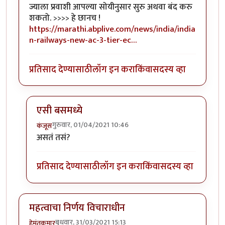
ज्याला प्रवाशी आपल्या सोयीनुसार सुरु अथवा बंद करु
शकतो. >>>> हे छानच !
https://marathi.abplive.com/news/india/india
n-railways-new-ac-3-tier-ec…
प्रतिसाद देण्यासाठी
लॉग इन करा
किंवा
सदस्य व्हा
एसी बसमध्ये
गुरुवार, 01/04/2021 10:46
कंजूस
In reply to
नवे कोच, नव्या सोयी
by
हेमंतकुमार
असतं तसं?
प्रतिसाद देण्यासाठी
लॉग इन करा
किंवा
सदस्य व्हा
महत्वाचा निर्णय विचाराधीन
बुधवार, 31/03/2021 15:13
हेमंतकुमार