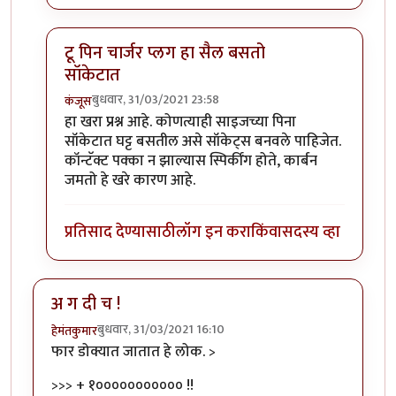
टू पिन चार्जर प्लग हा सैल बसतो
सॉकेटात
बुधवार, 31/03/2021 23:58
कंजूस
In reply to
महत्वाचा निर्णय विचाराधीन
by
हेमंतकुमार
हा खरा प्रश्न आहे. कोणत्याही साइजच्या पिना
सॉकेटात घट्ट बसतील असे सॉकेट्स बनवले पाहिजेत.
कॉन्टॅक्ट पक्का न झाल्यास स्पिर्कींग होते, कार्बन
जमतो हे खरे कारण आहे.
प्रतिसाद देण्यासाठी
लॉग इन करा
किंवा
सदस्य व्हा
अ ग दी च !
बुधवार, 31/03/2021 16:10
हेमंतकुमार
फार डोक्यात जातात हे लोक. >
>>> + १००००००००००० !!