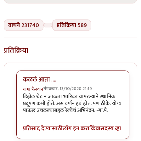
वाचने
231740
प्रतिक्रिया
589
प्रतिक्रिया
कळलं आता ....
मंगळवार, 13/10/2020 21:19
गामा पैलवान
In reply to
बातमी
by
हेमंतकुमार
डिझेल थेट न जाळता भारिका वापरल्याने स्थानिक
प्रदूषण कमी होते. असं वर्णन हवं होतं. पण ठीके. योग्य
पाऊल उचलल्याबद्दल रेल्वेचं अभिनंदन. -गा.पै.
प्रतिसाद देण्यासाठी
लॉग इन करा
किंवा
सदस्य व्हा