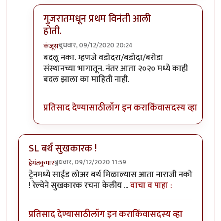
गुजरातमधून प्रथम विनंती आली
होती.
बुधवार, 09/12/2020 20:24
कंजूस
In reply to
माथेरानची आहेच.
by
कंजूस
बदलू नका. म्हणजे वडोदरा/बडोदा/बरोडा
संस्थानच्या भागातून. नंतर आता २०२० मध्ये काही
बदल झाला का माहिती नाही.
प्रतिसाद देण्यासाठी
लॉग इन करा
किंवा
सदस्य व्हा
SL बर्थ सुखकारक !
बुधवार, 09/12/2020 11:59
हेमंतकुमार
ट्रेनमध्ये साईड लोअर बर्थ मिळाल्यास आता नाराजी नको
! रेल्वेने सुखकारक रचना केलीय ...
वाचा व पाहा :
प्रतिसाद देण्यासाठी
लॉग इन करा
किंवा
सदस्य व्हा