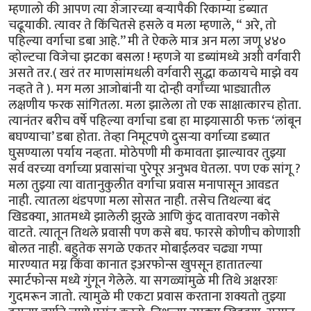
म्हणालो की आपण त्या शेजारच्या बऱ्यापैकी रिकाम्या डब्यात
चढूयाकी. त्यावर ते किंचितसे हसले व मला म्हणाले, “ अरे, तो
पहिल्या वर्गाचा डबा आहे.’’ मी ते ऐकले मात्र अन मला जणू ४४०
व्होल्टचा विजेचा झटका बसला ! म्हणजे या डब्यांमध्ये अशी वर्गवारी
असते तर.( खरं तर माणसांमधली वर्गवारी सुद्धा कळायचे माझे वय
नव्हते ते ). मग मला आजोबांनी या दोन्ही वर्गांच्या भाड्यातील
लक्षणीय फरक सांगितला. मला झालेला तो एक साक्षात्कारच होता.
त्यानंतर बरीच वर्षे पहिल्या वर्गाचा डबा हा माझ्यासाठी फक्त ‘लांबून
बघण्याचा’ डबा होता. तेव्हा निमूटपणे दुसऱ्या वर्गाच्या डब्यात
घुसण्याला पर्याय नव्हता. मोठेपणी मी कमावता झाल्यावर तुझ्या
सर्व वरच्या वर्गाच्या प्रवासांचा पुरेपूर अनुभव घेतला. पण एक सांगू ?
मला तुझ्या त्या वातानुकुलीत वर्गाचा प्रवास मनापासून आवडत
नाही. त्यातला थंडपणा मला सोसत नाही. तसेच तिथल्या बंद
खिडक्या, आतमध्ये झालेली झुरळे आणि कुंद वातावरण नकोसे
वाटते. त्यातून तिथले प्रवासी पण कसे बघ. फारसे कोणीच कोणाशी
बोलत नाही. बहुतेक सगळे एकतर मोबाईलवर चढ्या गप्पा
मारण्यात मग्न किंवा कानात इअरफोन्स खुपसून हातातल्या
स्मार्टफोन्स मध्ये गुंगून गेलेले. या सगळ्यांमुळे मी तिथे अक्षरशः
गुदमरून जातो. त्यामुळे मी एकटा प्रवास करताना शक्यतो तुझ्या