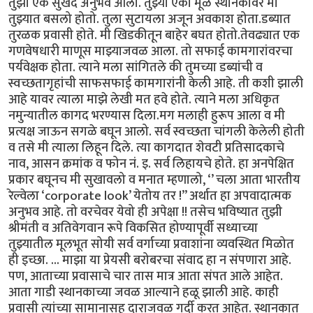
तुझा एक सुखद अनुभव आला. तुझ्या एका मूळ स्थानकावर मी
तुझ्यात बसलो होतो. तुला सुटायला अजून अवकाश होता.डब्यात
तुरळक प्रवासी होते. मी खिडकीतून बाहेर बघत होतो.तेवढ्यात एक
गणवेषधारी माणूस माझ्याजवळ आला. तो सफाई कामगारांवरचा
पर्यवेक्षक होता. त्याने मला सांगितले की तुमच्या डब्यांची व
स्वच्छतागृहांची साफसफाई कामगारांनी केली आहे. ती कशी झाली
आहे यावर त्याला माझे लेखी मत हवे होते. त्याने मला अधिकृत
नमुन्यातील कागद भरण्यास दिला.मग मलाही हुरूप आला व मी
प्रत्यक्ष जाऊन सगळे बघून आलो. सर्व स्वच्छता चांगली केलेली होती
व तसे मी त्याला लिहून दिले. त्या कागदात शेवटी प्रतिसादकाचे
नाव, आसन क्रमांक व फोन नं. इ. सर्व लिहायचे होते. हा अनपेक्षित
प्रकार बघूनच मी सुखावलो व मनात म्हणालो, ‘’ चला आता भारतीय
रेल्वेला ‘corporate look’ येतोय तर !” अर्थात हा अपवादात्मक
अनुभव आहे. तो वरचेवर येवो ही अपेक्षा !! तसेच भविष्यात तुझी
श्रीमंती व अतिवेगवान रूपे विकसित होण्यापूर्वी सध्याच्या
तुझ्यातील मूलभूत सोयी सर्व वर्गाच्या प्रवाशांना व्यवस्थित मिळोत
ही इच्छा. ... माझा या प्रेयसी बरोबरचा संवाद हा न संपणारा आहे.
पण, आताच्या प्रवासाचे चार तास मात्र आता संपत आले आहेत.
आता गाडी स्थानकाच्या जवळ आल्याने हळू झाली आहे. काही
प्रवासी त्यांच्या सामानासह दाराजवळ गर्दी करत आहेत. स्थानकात