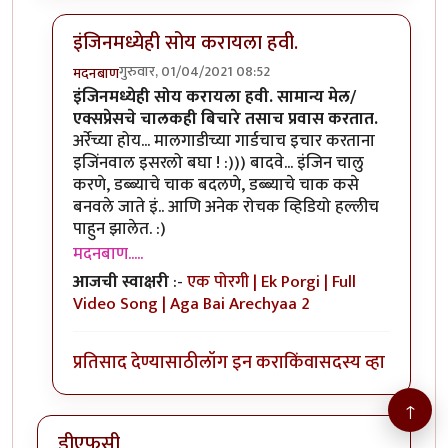
इंजिनमध्येही सोय करायला हवी.
गुरुवार, 01/04/2021 08:52
मदनबाण
In reply to
म बा
by
हेमंतकुमार
इंजिनमध्येही सोय करायला हवी. सामान्य मेल/
एक्सप्रेसचे चालकही बिचारे तसाच प्रवास करतात.
अर्रेच्या होय... मालगाडीच्या गार्डचाच इचार करताना
इजिंनवाल इसरलो बघा ! :))) बादवे... इंजिन चालु
करणे, डब्ब्याचे चाक बदलणे, डब्ब्याचे चाक कसे
बनवले जाते इं.. आणि अनेक रोचक व्हिडियो हल्लीच
पाहुन झालेत. :)
मदनबाण.....
आजची स्वाक्षरी
:-
एक पोरगी | Ek Porgi | Full
Video Song | Aga Bai Arechyaa 2
प्रतिसाद देण्यासाठी
लॉग इन करा
किंवा
सदस्य व्हा
↑
डीएफसी