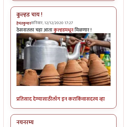
कुल्हड चाय !
शनिवार, 12/12/2020 17:27
हेमंतकुमार
ठेसनातला चहा आता
कुल्हडमधून
मिळणार !
प्रतिसाद देण्यासाठी
लॉग इन करा
किंवा
सदस्य व्हा
नयनरम्य