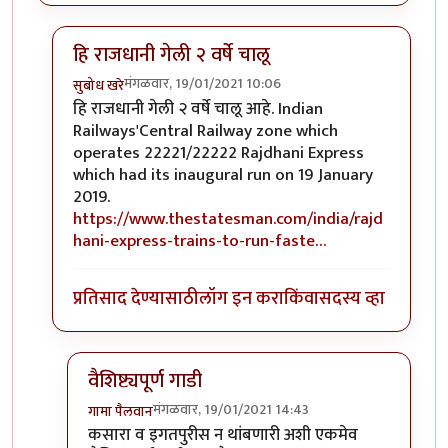
हि राजधानी गेली २ वर्षे चालू
मंगळवार, 19/01/2021 10:06
सुबोध खरे
In reply to
राजधानी...
by
हेमंतकुमार
हि राजधानी गेली २ वर्षे चालू आहे. Indian
Railways'Central Railway zone which
operates 22221/22222 Rajdhani Express
which had its inaugural run on 19 January
2019.
https://www.thestatesman.com/india/rajd
hani-express-trains-to-run-faste…
प्रतिसाद देण्यासाठी
लॉग इन करा
किंवा
सदस्य व्हा
वैशिष्ट्यपूर्ण गाडी
मंगळवार, 19/01/2021 14:43
गामा पैलवान
In reply to
हि राजधानी गेली २ वर्षे चालू
by
सुबोध खरे
कसारा व इगतपुरीस न थांबणारी अशी एकमेव