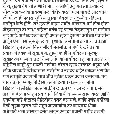
दुसऱ्या वर्गाने जाणे पसंत करतो. तिथल्या उघड्या खिडक्या, सुसाट
वारा, तुझ्या वेगाची होणारी जाणीव आणि एकूणच त्या डब्यातले
मोकळेढाकळे वातावरण मला बेहोष करते. मला चांगले आठवतंय
की मी काही प्रवास पूर्वीच्या तुझ्या बिगरवातानुकुलीत पहिल्या
वर्गातून केले होते. खरं म्हणजे माझा सर्वात मनपसंत वर्ग तोच होता.
जेव्हापासून तो साधा पहिला वर्गच रद्द झाला तेव्हापासून मी मनोमन
खट्टू आहे. अलीकडच्या काही वर्षात तुझ्या दुसऱ्या वर्गाच्या प्रवाशांना
अजून एक त्रास सुरू झालाय. तू धावत असताना डब्याच्या उघड्या
खिडक्यांतून हलते निसर्गसौंदर्य मनसोक्त पाहणे हे खरे तर या
प्रवाशांचे हक्काचे सुख. पण, तुझ्या काही मार्गांवर या मूलभूत
सुखावरच घाला घातला गेला आहे. या मार्गांवरून तू जात असताना
बाहेरील काही दुष्ट मंडळी गाडीवर जोरात दगड मारतात. बहुदा असे
लोक याप्रकारे त्यांच्यातील असंतोष व नैराश्य बाहेर काढत असावेत.
पण त्यामुळे प्रवाशांनी मात्र जीव मुठीत धरून प्रवास करायचा. मग
यावर उपाय म्हणून पोलीस प्रत्येक डब्यात येऊन प्रवाशांना
खिडक्यांचे लोखंडी शटर्स सक्तीने लाऊन घ्यायला लावतात. मग
अशा बंदिस्त डब्यातून प्रवाशांनी जिवाची घालमेल सहन करत आणि
एकमेकांकडे कंटाळा येईस्तोवर बघत बसायचे. बाकी प्रचंड गर्दीच्या
वेळी तुझ्या दारात उभे राहून जाणाऱ्यांना तर कायमच धोका.
अधेमध्ये असा जोराचा दगड लागून एखादा प्रवासी गंभीर जखमी