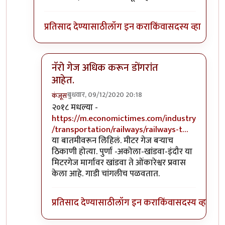
प्रतिसाद देण्यासाठी
लॉग इन करा
किंवा
सदस्य व्हा
नॅरो गेज अधिक करून डोंगरांत
आहेत.
बुधवार, 09/12/2020 20:18
कंजूस
In reply to
माथेरान ची गाडी नॅरोगेज ची
by
सुबोध खरे
२०१८ मधल्या -
https://m.economictimes.com/industry
/transportation/railways/railways-t…
या बातमीवरून लिहिलं. मीटर गेज बऱ्याच
ठिकाणी होत्या. पुर्णा -अकोला-खांडवा-इंदौर या
मिटरगेज मार्गावर खांडवा ते ओंकारेश्वर प्रवास
केला आहे. गाडी चांगलीच पळवतात.
प्रतिसाद देण्यासाठी
लॉग इन करा
किंवा
सदस्य व्हा