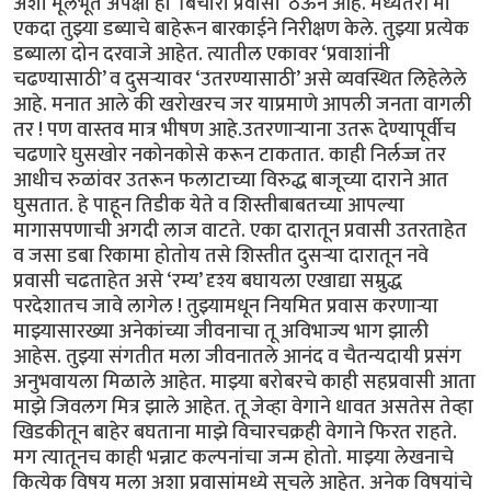
अशा मूलभूत अपेक्षा हा ‘बिचारा प्रवासी’ ठेऊन आहे. मध्यंतरी मी
एकदा तुझ्या डब्याचे बाहेरून बारकाईने निरीक्षण केले. तुझ्या प्रत्येक
डब्याला दोन दरवाजे आहेत. त्यातील एकावर ‘प्रवाशांनी
चढण्यासाठी’ व दुसऱ्यावर ‘उतरण्यासाठी’ असे व्यवस्थित लिहेलेले
आहे. मनात आले की खरोखरच जर याप्रमाणे आपली जनता वागली
तर ! पण वास्तव मात्र भीषण आहे.उतरणाऱ्याना उतरू देण्यापूर्वीच
चढणारे घुसखोर नकोनकोसे करून टाकतात. काही निर्लज्ज तर
आधीच रुळांवर उतरून फलाटाच्या विरुद्ध बाजूच्या दाराने आत
घुसतात. हे पाहून तिडीक येते व शिस्तीबाबतच्या आपल्या
मागासपणाची अगदी लाज वाटते. एका दारातून प्रवासी उतरताहेत
व जसा डबा रिकामा होतोय तसे शिस्तीत दुसऱ्या दारातून नवे
प्रवासी चढताहेत असे ‘रम्य’ दृश्य बघायला एखाद्या सम्रुद्ध
परदेशातच जावे लागेल ! तुझ्यामधून नियमित प्रवास करणाऱ्या
माझ्यासारख्या अनेकांच्या जीवनाचा तू अविभाज्य भाग झाली
आहेस. तुझ्या संगतीत मला जीवनातले आनंद व चैतन्यदायी प्रसंग
अनुभवायला मिळाले आहेत. माझ्या बरोबरचे काही सहप्रवासी आता
माझे जिवलग मित्र झाले आहेत. तू जेव्हा वेगाने धावत असतेस तेव्हा
खिडकीतून बाहेर बघताना माझे विचारचक्रही वेगाने फिरत राहते.
मग त्यातूनच काही भन्नाट कल्पनांचा जन्म होतो. माझ्या लेखनाचे
कित्येक विषय मला अशा प्रवासांमध्ये सुचले आहेत. अनेक विषयांचे