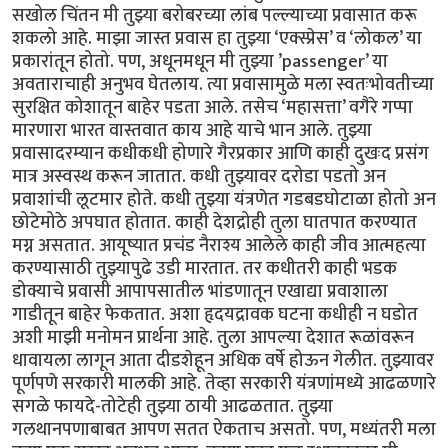
सखोल चिंतन मी तुझ्या बरोबरच्या लांब पल्ल्याच्या प्रवासात करू
शकलो आहे. माझा जास्त प्रवास हा तुझ्या ‘एक्स्प्रेस’ व ‘लोकल’ या
प्रकारांतून होतो. पण, अधूनमधून मी तुझ्या ’passenger’ या
अवताराचाही अनुभव घेतलाय. त्या प्रवासामुळे मला स्वतःभोवतीच्या
सुरक्षित कोशातून बाहेर पडता आले. तसेच ‘महासत्ता’ वगैरे गप्पा
मारणारा भारत वास्तवात काय आहे याचे भान आले. तुझ्या
प्रवासादरम्यान कधीकधी होणारे गैरप्रकार आणि काही दुखःद प्रसंग
मात्र अस्वस्थ करून जातात. कधी तुझ्यावर दरोडा पडतो अन
प्रवाशांची लूटमार होते. कधी तुझ्या यंत्रणेत गडबडघोटाळा होतो अन
छोटेमोठे अपघात होतात. काही देशद्रोही तुला घातपात करण्यात
मग्न असतात. आयूष्यात प्रचंड नैराश्य आलेले काही जीव आत्महत्या
करण्यासाठी तुझ्यापुढे उडी मारतात. तर कधीतरी काही भडक
डोक्याचे प्रवासी आपापसातील भांडणातून एखाद्या प्रवाशाला
गाडीतून बाहेर फेकतात. अशा हृदयद्रावक घटना कधीही न घडोत
अशी माझी मनोमन प्रार्थना आहे. तुला आपल्या देशात रूळांवरून
धावायला लागून आता दीडशेहून अधिक वर्षे होऊन गेलीत. तुझ्यावर
पूर्णपणे सरकारी मालकी आहे. तेव्हा सरकारी यंत्रणांमध्ये आढळणारे
सगळे फायदे-तोटेही तुझ्या ठायी आढळतात. तुझ्या
गलथानपणाबाबत आपण सतत ऐकताच असतो. पण, मध्यंतरी मला