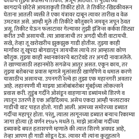
काळचे तुझ्या प्रवासाचे तिकीट अजून आठवते. ते पुठ्याच्या
कागदाचे छोटेसे आयताकृती तिकीट होते. ते तिकीट-खिडकीवरून
घेताना आतली व्यक्ती ते एका यंत्रावर दाबून त्यावर तारीख व वेळ
उमटवत असे. आम्ही मुले ती तिकीटे कौतुकाने जमवून जपून ठेवत
असू. तिकीट घेऊन फलाटावर गेल्यावर तुझी इंजिन्स कर्कश शिट्या
करीत उभी असायची. त्या आवाजाची तर अगदी भीती वाटायची.
सखे, तेव्हा तू खरोखरीच झुकझुक गाडी होतीस. तुझ्या काही
मार्गांवर तू खूपदा बोगद्यातून जायचीस त्याचे तर आम्हाला कोण
कौतुक. तुझ्या काही स्थानकांवरचे बटाटेवडे तर अगदी नावाजलेले.
ते खाण्यासाठी लहानमोठे सगळेच आतुर असत. एकून काय, तर
तुझ्या बरोबरचा प्रवास म्हणजे मुलांसाठी खाणेपिणे व धमाल करणे
यासाठीच असायचा. उपनगरी रेल्वे हा तुझा एक महानगरी अवतार
आहे. लहानपणी मी माझ्या आजोबांबरोबर मुंबईच्या लोकल्सने
प्रवास करी. तुडुंब गर्दीने ओसंडून वाहणाऱ्या डब्यांमध्ये शिरणे व
त्यातून उतरणे हे एक अग्निदिव्यच. असेच एकदा आम्ही फलाटावर
गाडीची वाट पाहत होतो. गाडी आली. आमच्या समोरच्या डब्यात
गर्दीचा महापूर होता. परंतु, त्याला लागूनच्या डब्यात बऱ्याच रिकाम्या
जागा होत्या (हे वर्णन १९७५ मधले !). माझे आजोबा गर्दीच्या
डब्याकडे बघत हताशपणे म्हणाले की त्यात शिरणे अवघड आहे,
तेव्हा आपण ही गाडी सोडून देऊ. त्यावर मी त्यांना कुतूहलाने