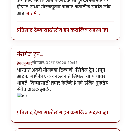
जगातील सर्वात लांब फलाट आता हुबळी स्थानकावर
होणार. सध्या गोरखपूरचा फलाट जगातील सर्वात लांब
आहे.
बातमी :
प्रतिसाद देण्यासाठी
लॉग इन करा
किंवा
सदस्य व्हा
नॅरोगेज ट्रेन...
सोमवार, 09/11/2020 20:48
हेमंतकुमार
भारतात अगदी मोजक्या ठिकाणी
नॅरोगेज ट्रेन
अजून
आहेत. त्यापैकी एक कालका ते सिमला या मार्गावर
धावते. तिच्यासाठी तयार केलेले हे नवे इंजिन नुकतेच
सेवेत दाखल झाले :
प्रतिसाद देण्यासाठी
लॉग इन करा
किंवा
सदस्य व्हा