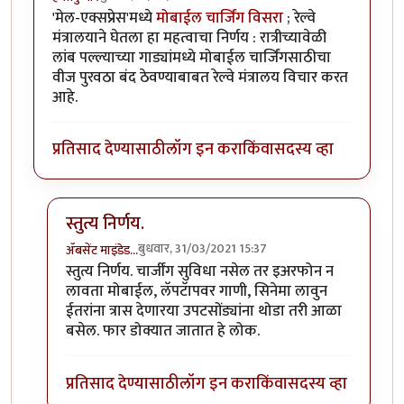
'मेल-एक्सप्रेस'मध्ये
मोबाईल चार्जिंग विसरा
; रेल्वे
मंत्रालयाने घेतला हा महत्वाचा निर्णय : रात्रीच्यावेळी
लांब पल्ल्याच्या गाड्यांमध्ये मोबाईल चार्जिंगसाठीचा
वीज पुरवठा बंद ठेवण्याबाबत रेल्वे मंत्रालय विचार करत
आहे.
प्रतिसाद देण्यासाठी
लॉग इन करा
किंवा
सदस्य व्हा
स्तुत्य निर्णय.
बुधवार, 31/03/2021 15:37
ॲबसेंट माइंडेड…
In reply to
महत्वाचा निर्णय विचाराधीन
by
हेमंतकुमार
स्तुत्य निर्णय. चार्जींग सुविधा नसेल तर इअरफोन न
लावता मोबाईल, लॅपटॅापवर गाणी, सिनेमा लावुन
ईतरांना त्रास देणारया उपटसोंड्यांना थोडा तरी आळा
बसेल. फार डोक्यात जातात हे लोक.
प्रतिसाद देण्यासाठी
लॉग इन करा
किंवा
सदस्य व्हा