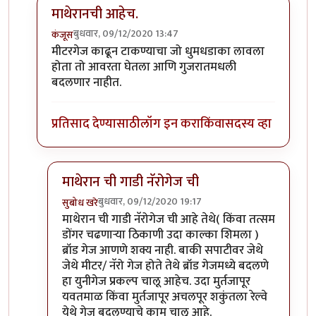
माथेरानची आहेच.
बुधवार, 09/12/2020 13:47
कंजूस
In reply to
नॅरोगेज ट्रेन...
by
हेमंतकुमार
मीटरगेज काढून टाकण्याचा जो धुमधडाका लावला
होता तो आवरता घेतला आणि गुजरातमधली
बदलणार नाहीत.
प्रतिसाद देण्यासाठी
लॉग इन करा
किंवा
सदस्य व्हा
माथेरान ची गाडी नॅरोगेज ची
बुधवार, 09/12/2020 19:17
सुबोध खरे
In reply to
माथेरानची आहेच.
by
कंजूस
माथेरान ची गाडी नॅरोगेज ची आहे तेथे( किंवा तत्सम
डोंगर चढणाऱ्या ठिकाणी उदा काल्का शिमला )
ब्रॉड गेज आणणे शक्य नाही. बाकी सपाटीवर जेथे
जेथे मीटर/ नॅरो गेज होते तेथे ब्रॉड गेजमध्ये बदलणे
हा युनीगेज प्रकल्प चालू आहेच. उदा मुर्तजापूर
यवतमाळ किंवा मुर्तजापूर अचलपूर शकुंतला रेल्वे
येथे गेज बदलण्याचे काम चालू आहे.