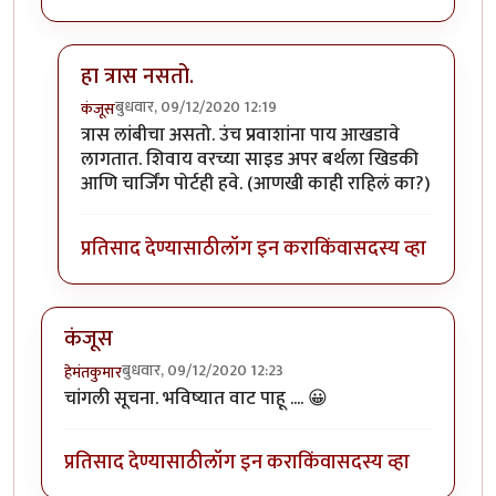
हा त्रास नसतो.
बुधवार, 09/12/2020 12:19
कंजूस
In reply to
SL बर्थ सुखकारक !
by
हेमंतकुमार
त्रास लांबीचा असतो. उंच प्रवाशांना पाय आखडावे
लागतात. शिवाय वरच्या साइड अपर बर्थला खिडकी
आणि चार्जिंग पोर्टही हवे. (आणखी काही राहिलं का?)
प्रतिसाद देण्यासाठी
लॉग इन करा
किंवा
सदस्य व्हा
कंजूस
बुधवार, 09/12/2020 12:23
हेमंतकुमार
चांगली सूचना. भविष्यात वाट पाहू .... 😀
प्रतिसाद देण्यासाठी
लॉग इन करा
किंवा
सदस्य व्हा