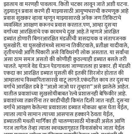
झालाय वा मरणही पावलाय. किती चटका लावून जाते अशी घटना.
तुझ्यातून प्रवास करणे ही माझ्यासाठी आयुष्यभराची करमणूक आहे
प्रवास सुखकर व्हावा म्हणून माझ्यासारखे अनेक जण तिकिटाचे
व्यवस्थित आरक्षण करूनच प्रवास करतात.पण, आम्हा दुसऱ्या
वर्गाच्या आरक्षितांचे एक कायमचे दुखः आहे.ते म्हणजे आरक्षित
डब्यांत होणारी बिगरआरक्षित मंडळींची त्रासदायक व संतापजनक
घुसखोरी. या घुसखोरांमध्ये सामान्य तिकीटवाले, प्रतीक्षा यादीवाले,
तृतीयपंथी आणि भिकारी असे विविधरंगी लोक असतात. या सर्वांचा
असा ठाम समज असतो की कोणीही कुठल्याही डब्यात बसले तरी
चालते. म्हणजे वेड घेऊन पेडगावला जाण्यातला हा प्रकार. ही मंडळी
एकदा का आरक्षित डब्यात घुसली की इतकी शिरजोर होतात की
आम्हालाच विस्थापितासारखे वाटू लागते.एकंदरीत काय तर दुसऱ्या
वर्गाचे आरक्षित डबे हे ‘’आओ जाओ घर तुम्हारा’’ असे झालेले आहेत.
यातील प्रवाशांच्या सुखसोयीबाबत रेल्वे प्रशासनही बेफिकीर आहे.
प्रवाशांच्या तक्रारींना तर काडीचीही किमंत दिली जात नाही. दुसऱ्या
वर्गाचे आरक्षण केलेल्या प्रवाशाला डब्यात मोकळा श्वास घेता येईल,
त्याला त्याचे सामान त्याच्या आसपास हक्काने ठेवता येईल,
डब्यातली मधली मार्गिका ही चालण्यासाठी मोकळी असेल आणि
गरज लागेल तेव्हा त्याला स्वच्छतागृहात विनासंकोच जाता येईल