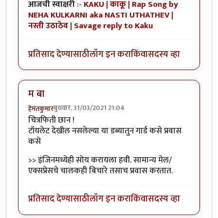
आजची स्वाक्षरी
:-
KAKU | काकू | Rap Song by
NEHA KULKARNI aka NASTI UTHATHEV |
नस्ती उठाठेव | Savage reply to Kaku
प्रतिसाद देण्यासाठी
लॉग इन करा
किंवा
सदस्य व्हा
म बा
बुधवार, 31/03/2021 21:04
हेमंतकुमार
चित्रफिती छान !
टॉयलेट देखील नसलेल्या या डब्यातुन गार्ड कसे प्रवास
कसे
>> इंजिनमध्येही सोय करायला हवी. सामान्य मेल/
एक्सप्रेसचे चालकही बिचारे तसाच प्रवास करतात.
प्रतिसाद देण्यासाठी
लॉग इन करा
किंवा
सदस्य व्हा