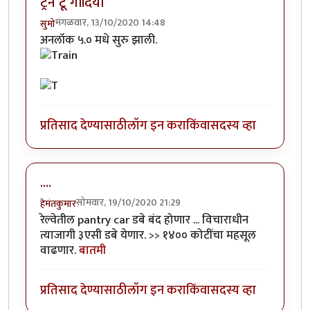
ट्रेन टू गोंदिया
मंगळवार, 13/10/2020 14:48
सुमो
अनलॉक ५.० मधे सुरु झाली.
प्रतिसाद देण्यासाठी
लॉग इन करा
किंवा
सदस्य व्हा
....
सोमवार, 19/10/2020 21:29
हेमंतकुमार
रेल्वेतील pantry car डबे बंद होणार ... विचाराधीन
त्याजागी ३एसी डबे येणार. >> १४०० कोटींचा महसूल
वाढणार.
बातमी
प्रतिसाद देण्यासाठी
लॉग इन करा
किंवा
सदस्य व्हा