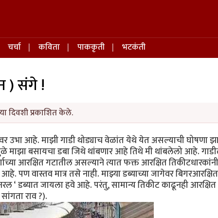
चर्चा
कविता
पाककृती
भटकंती
न ) संगे !
या दिवशी प्रकाशित केले.
ावर उभा आहे. माझी गाडी थोड्याच वेळांत येथे येत असल्याची घोषणा झ
ामुळे माझा बसायचा डबा जिथे थांबणार आहे तिथे मी थांबलेलो आहे. गाड
 वर्गाच्या आरक्षित गटातील असल्याने त्यात फक्त आरक्षित तिकीटधारकांन
हे. पण वास्तव मात्र तसे नाही. माझ्या डब्याच्या जागेवर बिगरआरक्षित
नरल ‘ डब्यात जायला हवे आहे. परंतु, सामान्य तिकीट काढूनही आरक्षित
सांगता राव ?).