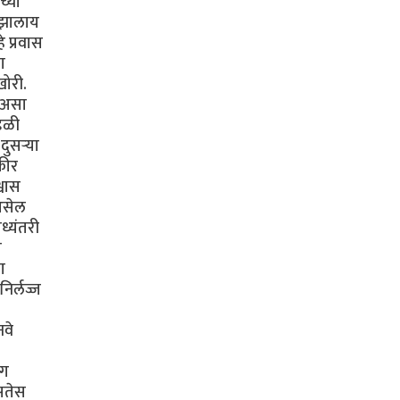
च्या
ी झालाय
 प्रवास
ा
खोरी.
ा असा
ंडळी
ुसऱ्या
कीर
्वास
 असेल
ध्यंतरी
ी
ा
िर्लज्ज
नवे
ंग
असतेस