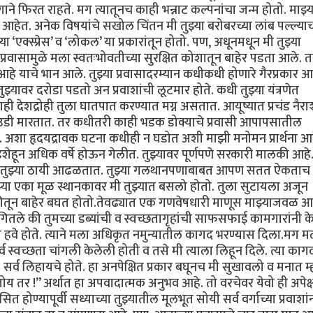
ाने फिरत राहते. मग त्यातूनच काही भन्नाट कल्पनांचा जन्म होतो. माझ्य
 आहेत. अनेक विषयांचे सखोल चिंतन मी तुझ्या बरोबरच्या लांब पल्ल्याच
 ‘एक्स्प्रेस’ व ‘लोकल’ या प्रकारांतून होतो. पण, अधूनमधून मी तुझ्या
्रवासामुळे मला स्वतःभोवतीच्या सुरक्षित कोशातून बाहेर पडता आले. 
 आहे याचे भान आले. तुझ्या प्रवासादरम्यान कधीकधी होणारे गैरप्रकार 
ुझ्यावर दरोडा पडतो अन प्रवाशांची लूटमार होते. कधी तुझ्या यंत्रणेत
देशद्रोही तुला घातपात करण्यात मग्न असतात. आयूष्यात प्रचंड नैराश
े उडी मारतात. तर कधीतरी काही भडक डोक्याचे प्रवासी आपापसातील
त. अशा हृदयद्रावक घटना कधीही न घडोत अशी माझी मनोमन प्रार्थना आह
हून अधिक वर्षे होऊन गेलीत. तुझ्यावर पूर्णपणे सरकारी मालकी आहे. 
टेही तुझ्या ठायी आढळतात. तुझ्या गलथानपणाबाबत आपण सतत ऐकताच
या एका मूळ स्थानकावर मी तुझ्यात बसलो होतो. तुला सुटायला अजून
कीतून बाहेर बघत होतो.तेवढ्यात एक गणवेषधारी माणूस माझ्याजवळ आ
ंगितले की तुमच्या डब्यांची व स्वच्छतागृहांची साफसफाई कामगारांनी क
 हवे होते. त्याने मला अधिकृत नमुन्यातील कागद भरण्यास दिला.मग म
व स्वच्छता चांगली केलेली होती व तसे मी त्याला लिहून दिले. त्या काग
 सर्व लिहायचे होते. हा अनपेक्षित प्रकार बघूनच मी सुखावलो व मनात म
य तर !” अर्थात हा अपवादात्मक अनुभव आहे. तो वरचेवर येवो ही अपेक्षा
 होण्यापूर्वी सध्याच्या तुझ्यातील मूलभूत सोयी सर्व वर्गाच्या प्रवाशां