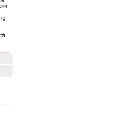
आता
 करत
या
चढू
भरी