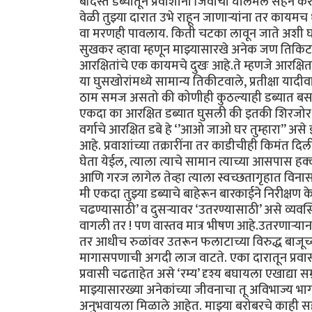
बंदिस्त डब्यातून प्रवाशांनी जिवाची घालमेल सहन क
वेळी तुझ्या दारात उभे राहून जाणाऱ्यांना तर काय
वा मरणही पावलाय. किती चटका लावून जाते अशी घटन
सुखकर व्हावा म्हणून माझ्यासारखे अनेक जण तिकिटाच
आरक्षितांचे एक कायमचे दुखः आहे.ते म्हणजे आरक्ष
या घुसखोरांमध्ये सामान्य तिकीटवाले, प्रतीक्षा या
ठाम समज असतो की कोणीही कुठल्याही डब्यात बसले 
एकदा का आरक्षित डब्यात घुसली की इतकी शिरजोर 
वर्गाचे आरक्षित डबे हे ‘’आओ जाओ घर तुम्हारा’’ असे
आहे. प्रवाशांच्या तक्रारींना तर काडीचीही किमंत दिल
घेता येईल, त्याला त्याचे सामान त्याच्या आसपास 
आणि गरज लागेल तेव्हा त्याला स्वच्छतागृहात विनासं
मी एकदा तुझ्या डब्याचे बाहेरून बारकाईने निरीक्षण के
चढण्यासाठी’ व दुसऱ्यावर ‘उतरण्यासाठी’ असे व्य
वागली तर ! पण वास्तव मात्र भीषण आहे.उतरणाऱ्यान
तर आधीच रुळांवर उतरून फलाटाच्या विरुद्ध बाजूच्य
मागासपणाची अगदी लाज वाटते. एका दारातून प्रवासी
प्रवासी चढताहेत असे ‘रम्य’ दृश्य बघायला एखाद्या सम
माझ्यासारख्या अनेकांच्या जीवनाचा तू अविभाज्य भ
अनुभवायला मिळाले आहेत. माझ्या बरोबरचे काही सहप