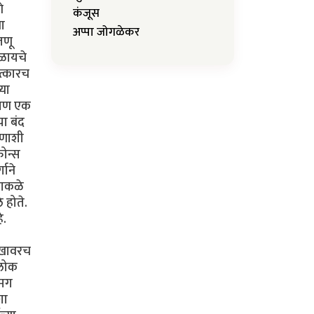
े
कंजूस
या
अप्पा जोगळेकर
जणू
कळायचे
ात्कारच
्या
. पण एक
या बंद
ोणाशी
फोन्स
गाने
ढाकळे
 होते.
े.
सुखावरच
 लोक
 मग
शा