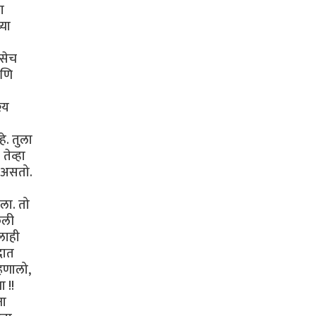
ा
्या
तसेच
आणि
्य
े. तुला
तेव्हा
 असतो.
ला. तो
ेली
लाही
दात
्हणालो,
 !!
ना