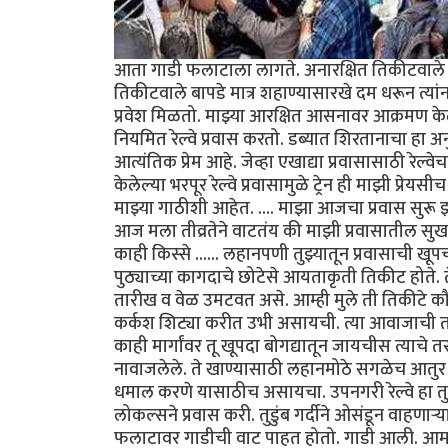
आता गाडी फलाटाला लागते. अनारक्षित तिकीटवाले (व
तिकीटवाले बापडे मात्र शहाण्यासारखे दम धरून त्या
प्रवेश मिळतो. माझ्या आरक्षित आसनावर आक्रमण केले
नियमित रेल्वे प्रवास करतो. डब्यात शिरतानाचा हा अनुभ
आत्यंतिक प्रेम आहे. जेव्हा एखाद्या प्रवासासाठी रेल्
केलेल्या भरपूर रेल्वे प्रवासामुळे ट्रेन ही माझी प
माझ्या गाठीशी आहेत. .... माझा आजचा प्रवास सुरू
आज मला तीव्रतेने वाटतंय की माझी प्रवासातील सुख 
काही किस्से ...... लहानपणी तुझ्यातून प्रवासाची खू
पुठ्याच्या कागदाचे छोटेसे आयताकृती तिकीट होते. त
तारीख व वेळ उमटवत असे. आम्ही मुले ती तिकीटे क
कर्कश शिट्या करीत उभी असायची. त्या आवाजाची तर
काही मार्गांवर तू खूपदा बोगद्यातून जायचीस त्याचे
नावाजलेले. ते खाण्यासाठी लहानमोठे सगळेच आतुर अ
धमाल करणे यासाठीच असायचा. उपनगरी रेल्वे हा त
लोकल्सने प्रवास करी. तुडुंब गर्दीने ओसंडून वाहणाऱ्
फलाटावर गाडीची वाट पाहत होतो. गाडी आली. आमच्या 