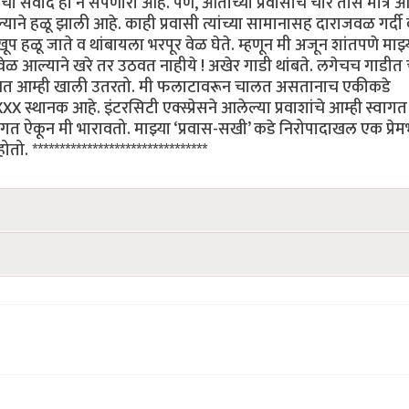
ोबरचा संवाद हा न संपणारा आहे. पण, आताच्या प्रवासाचे चार तास मात्र 
ने हळू झाली आहे. काही प्रवासी त्यांच्या सामानासह दाराजवळ गर्दी
 हळू जाते व थांबायला भरपूर वेळ घेते. म्हणून मी अजून शांतपणे माझ्
ळ आल्याने खरे तर उठवत नाहीये ! अखेर गाडी थांबते. लगेचच गाडीत 
ने रोखत आम्ही खाली उतरतो. मी फलाटावरून चालत असतानाच एकीकडे
XXX स्थानक आहे. इंटरसिटी एक्स्प्रेसने आलेल्या प्रवाशांचे आम्ही स्वागत
वागत ऐकून मी भारावतो. माझ्या ‘प्रवास-सखी’ कडे निरोपादाखल एक प्रेम
 ********************************