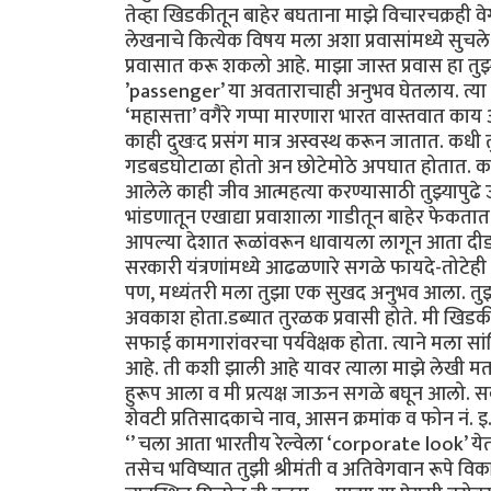
तेव्हा खिडकीतून बाहेर बघताना माझे विचारचक्रही वेग
लेखनाचे कित्येक विषय मला अशा प्रवासांमध्ये सुचले
प्रवासात करू शकलो आहे. माझा जास्त प्रवास हा तुझ्या
’passenger’ या अवताराचाही अनुभव घेतलाय. त्या प
‘महासत्ता’ वगैरे गप्पा मारणारा भारत वास्तवात काय
काही दुखःद प्रसंग मात्र अस्वस्थ करून जातात. कधी त
गडबडघोटाळा होतो अन छोटेमोठे अपघात होतात. काही 
आलेले काही जीव आत्महत्या करण्यासाठी तुझ्यापुढ
भांडणातून एखाद्या प्रवाशाला गाडीतून बाहेर फेकता
आपल्या देशात रूळांवरून धावायला लागून आता दीडशे
सरकारी यंत्रणांमध्ये आढळणारे सगळे फायदे-तो
पण, मध्यंतरी मला तुझा एक सुखद अनुभव आला. तुझ्
अवकाश होता.डब्यात तुरळक प्रवासी होते. मी खिड
सफाई कामगारांवरचा पर्यवेक्षक होता. त्याने मला सा
आहे. ती कशी झाली आहे यावर त्याला माझे लेखी मत
हुरूप आला व मी प्रत्यक्ष जाऊन सगळे बघून आलो. सर्
शेवटी प्रतिसादकाचे नाव, आसन क्रमांक व फोन नं. इ.
‘’ चला आता भारतीय रेल्वेला ‘corporate look’ येतो
तसेच भविष्यात तुझी श्रीमंती व अतिवेगवान रूपे विकसित