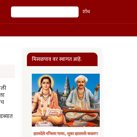
शोध
शोध
मिसळपाव वर स्वागत आहे.
ाली
ीला
ीच
 डब्यात