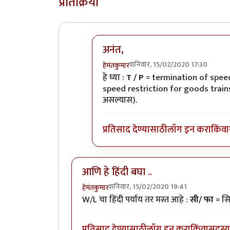
प्रतिक्रिया
अनंत,
शनिवार, 15/02/2020 17:30
हेमंतकुमार
In reply to
रेल्वे रुळांच्या
by
अनन्त्_यात्र
हे घ्या :
T / P
= termination of speed
speed restriction for goods trai
असल्यास).
प्रतिसाद देण्यासाठी
लॉग इन करा
किंवा
आणि हे हिंदी बघा ..
शनिवार, 15/02/2020 19:41
हेमंतकुमार
W/L चा हिंदी पर्याय तर मस्त आहे :
सी/ फा
= सि
प्रतिसाद देण्यासाठी
लॉग इन करा
किंवा
सदस्य 