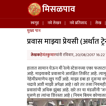
Skip to main content
मिसळपाव
Main navigation
स्वगृह
नवे लेखन
नवे प्रतिसाद
लेख
मुख्य पान
प्रवास माझ्या प्रेयसी (अर्थात ट्रे
लेखक
हेमंतकुमार
यांनी रविवार, 20/08/2017 16:22 
हातात सामान घेऊन मी रेल्वे स्टेशनच्या एका फलाट
आहे. माझ्याकडे प्रवासाचे आरक्षित तिकीट आहे. त्य
नेहेमीप्रमाणेच खूप गर्दी आहे. माझा डबा हा दुसऱ्या
चढावे अशी माझी अपेक्षा आहे ! खरे तर तसा नियमही आ
प्रवाशांची अधिक झुंबड आहे. खरे तर या मंडळींनी ‘ज
घुसणे हा त्यांचा शिरस्ता आहे ( नियम बियम कोणाला 