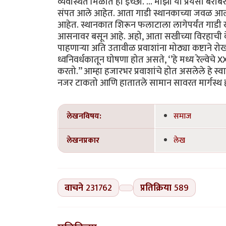
व्यवस्थित मिळोत ही इच्छा. ... माझा या प्रेयसी बर
संपत आले आहेत. आता गाडी स्थानकाच्या जवळ आल्या
आहेत. स्थानकात शिरून फलाटाला लागेपर्यंत गाडी खूप
आसनावर बसून आहे. अहो, आता सखीच्या विरहाची वे
पाहणाऱ्या अति उतावीळ प्रवाशांना मोठ्या कष्टा
ध्वनिवर्धकातून घोषणा होत असते, ‘’हे मध्य रेल्वेचे X
करतो.’’ आम्हा हजारभर प्रवाशांचे होत असलेले हे स्
नजर टाकतो आणि हातातले सामान सावरत मार्गस्थ होतो.
लेखनविषय:
समाज
लेखनप्रकार
लेख
वाचने
231762
प्रतिक्रिया
589