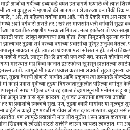
). माझे आजोबा गर्दीच्या डब्याकडे बघत हताशपणे म्हणाले की त्यात शिरण
 त्यांना कुतूहलाने म्हणालो की आपण त्या शेजारच्या बऱ्यापैकी रिकाम्
णाले, “ अरे, तो पहिल्या वर्गाचा डबा आहे.’’ मी ते ऐकले मात्र अन मला 
ंमध्ये अशी वर्गवारी असते तर.( खरं तर माणसांमधली वर्गवारी सुद्धा 
र्गांच्या भाड्यातील लक्षणीय फरक सांगितला. मला झालेला तो एक साक्ष
्यासाठी फक्त ‘लांबून बघण्याचा’ डबा होता. तेव्हा निमूटपणे दुसऱ्या वर्गाच
झाल्यावर तुझ्या सर्व वरच्या वर्गाच्या प्रवासांचा पुरेपूर अनुभव घेतला
वास मनापासून आवडत नाही. त्यातला थंडपणा मला सोसत नाही. तसेच तिथल्
ण नकोसे वाटते. त्यातून तिथले प्रवासी पण कसे बघ. फारसे कोणीच क
पा मारण्यात मग्न किंवा कानात इअरफोन्स खुपसून हातातल्या स्मार्ट
गुदमरून जातो. त्यामुळे मी एकटा प्रवास करताना शक्यतो तुझ्या दुसऱ्या वर्
वारा, तुझ्या वेगाची होणारी जाणीव आणि एकूणच त्या डब्यातले मोकळे
ाही प्रवास पूर्वीच्या तुझ्या बिगरवातानुकुलीत पहिल्या वर्गातून केले
हापासून तो साधा पहिला वर्गच रद्द झाला तेव्हापासून मी मनोमन खट्टू आह
वाशांना अजून एक त्रास सुरू झालाय. तू धावत असताना डब्याच्या उघड्या
े तर या प्रवाशांचे हक्काचे सुख. पण, तुझ्या काही मार्गांवर या मूलभूत 
ाना बाहेरील काही दुष्ट मंडळी गाडीवर जोरात दगड मारतात. बहुदा असे
 असावेत. पण त्यामुळे प्रवाशांनी मात्र जीव मुठीत धरून प्रवास करायचा.
ाशांना खिडक्यांचे लोखंडी शटर्स सक्तीने लाऊन घ्यायला लावतात. मग अ