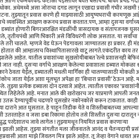
रत आणि एकमेकांकडे कंटाळा येईस्तोवर बघत बसायचे. बाकी प्रचंड गर्दी
मच धोका. अधेमध्ये असा जोराचा दगड लागून एखादा प्रवासी गंभीर जखम
ा. तुझ्यातून प्रवास करणे ही माझ्यासाठी आयुष्यभराची करमणूक आहे
े व्यवस्थित आरक्षण करूनच प्रवास करतात.पण, आम्हा दुसऱ्या वर्गाच्य
ित डब्यांत होणारी बिगरआरक्षित मंडळींची त्रासदायक व संतापजनक घुस
दीवाले, तृतीयपंथी आणि भिकारी असे विविधरंगी लोक असतात. या सर्वांच
तरी चालते. म्हणजे वेड घेऊन पेडगावला जाण्यातला हा प्रकार. ही म
होतात की आम्हालाच विस्थापितासारखे वाटू लागते.एकंदरीत काय तर द
 झालेले आहेत. यातील प्रवाशांच्या सुखसोयीबाबत रेल्वे प्रशासनही बेफि
ी जात नाही. दुसऱ्या वर्गाचे आरक्षण केलेल्या प्रवाशाला डब्यात मोकळा श
हक्काने ठेवता येईल, डब्यातली मधली मार्गिका ही चालण्यासाठी मोकळी
कोच जाता येईल अशा मूलभूत अपेक्षा हा ‘बिचारा प्रवासी’ ठेऊन आहे. म
ले. तुझ्या प्रत्येक डब्याला दोन दरवाजे आहेत. त्यातील एकावर ‘प्रवाशांन
वस्थित लिहेलेले आहे. मनात आले की खरोखरच जर याप्रमाणे आपली जनत
ा उतरू देण्यापूर्वीच चढणारे घुसखोर नकोनकोसे करून टाकतात. काही न
ा दाराने आत घुसतात. हे पाहून तिडीक येते व शिस्तीबाबतच्या आपल्या
 उतरताहेत व जसा डबा रिकामा होतोय तसे शिस्तीत दुसऱ्या दारातून 
्रुद्ध परदेशातच जावे लागेल ! तुझ्यामधून नियमित प्रवास करणाऱ्या
ाग झाली आहेस. तुझ्या संगतीत मला जीवनातले आनंद व चैतन्यदायी प्रस
्रवासी आता माझे जिवलग मित्र झाले आहेत. तू जेव्हा वेगाने धावत 