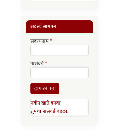
सदस्य आगमन
सदस्यनाम
पासवर्ड
लॉग इन करा
नवीन खाते बनवा
तुमचा पासवर्ड बदला.