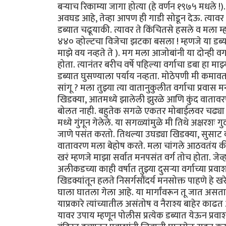
बऱ्याच रिकाम्या जागा होत्या (हे वर्णन १९७५ मधले !
अवघड आहे, तेव्हा आपण ही गाडी सोडून देऊ. त्यावर मी
डब्यात चढूयाकी. त्यावर ते किंचितसे हसले व मला म्ह
४४० व्होल्टचा विजेचा झटका बसला ! म्हणजे या डब्या
माझे वय नव्हते ते ). मग मला आजोबांनी या दोन्ही व
होता. त्यानंतर बरीच वर्षे पहिल्या वर्गाचा डबा हा माझ
डब्यात घुसण्याला पर्याय नव्हता. मोठेपणी मी कमावता 
सांगू ? मला तुझ्या त्या वातानुकुलीत वर्गाचा प्र
खिडक्या, आतमध्ये झालेली झुरळे आणि कुंद वातावर
बोलत नाही. बहुतेक सगळे एकतर मोबाईलवर चढ्या गप्
मध्ये गुंगून गेलेले. या सगळ्यांमुळे मी तिथे अक्षरशः 
जाणे पसंत करतो. तिथल्या उघड्या खिडक्या, सुसाट 
वातावरण मला बेहोष करते. मला चांगले आठवतंय की मी क
खरं म्हणजे माझा सर्वात मनपसंत वर्ग तोच होता. जेव्
अलीकडच्या काही वर्षात तुझ्या दुसऱ्या वर्गाच्या प्र
खिडक्यांतून हलते निसर्गसौंदर्य मनसोक्त पाहणे हे खर
घाला घातला गेला आहे. या मार्गांवरून तू जात असत
याप्रकारे त्यांच्यातील असंतोष व नैराश्य बाहेर काढत
यावर उपाय म्हणून पोलीस प्रत्येक डब्यात येऊन प्रव