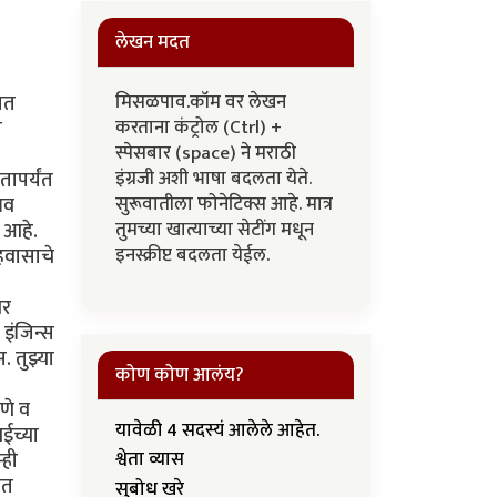
लेखन मदत
मिसळपाव.कॉम वर लेखन
ात
करताना कंट्रोल (Ctrl) +
ी
स्पेसबार (space) ने मराठी
इंग्रजी अशी भाषा बदलता येते.
तापर्यंत
सुरूवातीला फोनेटिक्स आहे. मात्र
भव
तुमच्या खात्याच्या सेटींग मधून
 आहे.
इनस्क्रीप्ट बदलता येईल.
हवासाचे
वर
इंजिन्स
 तुझ्या
कोण कोण आलंय?
णे व
यावेळी 4 सदस्यं आलेले आहेत.
ईच्या
्ही
श्वेता व्यास
ात
सुबोध खरे