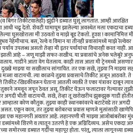
 बिगर तिकीटवालेही) झुंडीने डब्यात घुसू लागतात. आम्ही आरक्षित
ंना आधी चढू देतो. शेवटी घामाघूम झालेल्या अवस्थेत मला एकदाचा डब्य
ल्या घुसखोराला मी उठवतो व माझे बूड टेकतो. हुश्श ! कामानिमित्त म
व नेहेमीचाच. बस, रेल्वे व विमान या तीनही प्रवासांमध्ये माझे रेल्वेवर
वेचा पर्याय उपलब्ध असतो तेव्हा मी इतर पर्यायांचा विचारही करत नाही. आ
्रेयसीच झाली आहे – जणू माझी सफर-सखीच. या प्रवासांचे अनेक भलेबुरे अनु
 झालाय. गाडीने आता वेग घेतलाय. काही तास आता मी ट्रेनमध्ये असणार
दुख्खे माझ्या या सखीलाच सांगावित. तर एक सखे, तुझ्या नि माझ्या स
पच मज्जा वाटायची. त्या काळचे तुझ्या प्रवासाचे तिकीट अजून आठवते. ते
े तिकीट-खिडकीवरून घेताना आतली व्यक्ती ते एका यंत्रावर दाबून त्या
ौतुकाने जमवून जपून ठेवत असू. तिकीट घेऊन फलाटावर गेल्यावर तुझी 
 अगदी भीती वाटायची. सखे, तेव्हा तू खरोखरीच झुकझुक गाडी होतीस.
 तर आम्हाला कोण कौतुक. तुझ्या काही स्थानकांवरचे बटाटेवडे तर अगदी
सत. एकून काय, तर तुझ्या बरोबरचा प्रवास म्हणजे मुलांसाठी खाणेपि
ुझा एक महानगरी अवतार आहे. लहानपणी मी माझ्या आजोबांबरोबर मुंब
या डब्यांमध्ये शिरणे व त्यातून उतरणे हे एक अग्निदिव्यच. असेच एकदा आम
समोरच्या डब्यात गर्दीचा महापूर होता. परंतु, त्याला लागूनच्या डब्य