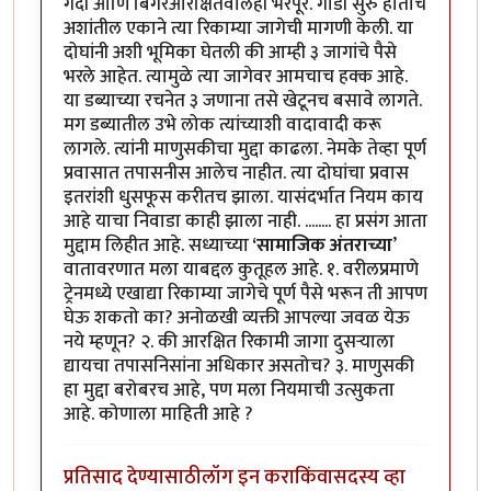
गर्दी आणि बिगरआरक्षितवालेही भरपूर. गाडी सुरु होताच
अशांतील एकाने त्या रिकाम्या जागेची मागणी केली. या
दोघांनी अशी भूमिका घेतली की आम्ही ३ जागांचे पैसे
भरले आहेत. त्यामुळे त्या जागेवर आमचाच हक्क आहे.
या डब्याच्या रचनेत ३ जणाना तसे खेटूनच बसावे लागते.
मग डब्यातील उभे लोक त्यांच्याशी वादावादी करू
लागले. त्यांनी माणुसकीचा मुद्दा काढला. नेमके तेव्हा पूर्ण
प्रवासात तपासनीस आलेच नाहीत. त्या दोघांचा प्रवास
इतरांशी धुसफूस करीतच झाला. यासंदर्भात नियम काय
आहे याचा निवाडा काही झाला नाही. ........ हा प्रसंग आता
मुद्दाम लिहीत आहे. सध्याच्या
‘सामाजिक अंतराच्या
’
वातावरणात मला याबद्दल कुतूहल आहे. १. वरीलप्रमाणे
ट्रेनमध्ये एखाद्या रिकाम्या जागेचे पूर्ण पैसे भरून ती आपण
घेऊ शकतो का? अनोळखी व्यक्ती आपल्या जवळ येऊ
नये म्हणून? २. की आरक्षित रिकामी जागा दुसऱ्याला
द्यायचा तपासनिसांना अधिकार असतोच? ३. माणुसकी
हा मुद्दा बरोबरच आहे, पण मला नियमाची उत्सुकता
आहे. कोणाला माहिती आहे ?
प्रतिसाद देण्यासाठी
लॉग इन करा
किंवा
सदस्य व्हा