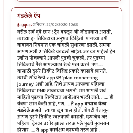
गंडलेले ऍप
शनिवार, 22/02/2020 10:33
हेमंतकुमार
वरील सर्व दुवे छान ! ट्रेन बदलून जो जोडप्रवास असतो,
त्याच्या इ- तिकिटाचा अनुभव लिहितो. मागच्या वर्षी
याबाबत नियमात एक चांगली सुधारणा झाली. समजा
आपण अशी 2 तिकिटे काढली आहेत. जर का पहिली ट्रेन
उशीरा पोचल्याने आपली पुढची चुकली, तर पुढच्या
तिकिटाचे पैसे आपल्याला रेल्वे परत करते. पण…..
यासाठी दुसरे तिकीट विशिष्ट प्रकारे काढावे लागते.
त्याची सोय रेल्वे-app वर 'plan connecting
journey' अशी आहे. तिथे आपण आपल्या पहिल्या
तिकिटाचा PNR टाकायचा असतो. मग आपली सर्व
माहिती पुढच्या तिकीटात आपोआप भरली जाते. …… ही
यंत्रणा छान केली आहे, पण….. ते
app बऱ्याच वेळा
गंडलेले असते
! त्याचा खूप त्रास होतो. शेवटी वैतागून
आपण दुसरे तिकीट स्वतंत्रपणे काढतो. म्हणजेच जर
पहिल्या ट्रेनला उशीर झाला तर आपले पुढचे नुकसान
होणार. …. ते app कार्यक्षम व्हायची गरज आहे .