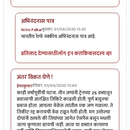
अभिनंदनास पात्र
बुधवार, 01/04/2020 15:20
Nitin Palkar
In reply to
हार्दिक अभिनंदन !
by
हेमंतकुमार
भारतीय रेल्वे नक्कीच अभिनंदनास पात्र आहे.
प्रतिसाद देण्यासाठी
लॉग इन करा
किंवा
सदस्य व्हा
अंतर विकत घेणे !
रविवार, 05/04/2020 15:40
हेमंतकुमार
काही वर्षांपूर्वीची घटना. तीन जणांनी ट्रेनच्या
2S
डब्यातून
प्रवासाची आरक्षित तिकिटे काढली होती. पूर्ण बसूनचा
प्रवास होता. आयत्या वेळेस त्यांतील एक जण गळाला. ते
तिकीट रद्द करायची वेळ टळून गेली होती. मग उरलेल्या
दोघांनी ठरवले की तिघांच्या जागेत ऐसपैस बसून मधली
जागा कुणाला द्यायची नाही. आता या डब्यात कायमच