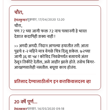
चौरा,
शुक्रवार, 17/04/2020 12:20
हेमंतकुमार
चौरा,
पण 72 च्या जागी फक्त 72 नाच परवानगी हे भारत
देशात कदापिही शक्य नाही !
>> अगदी अगदी. निदान आपल्या हयातीत तरी. आता
पुढचे १-२ महिने मात्र वेगळे चित्र दिसू शकेल. ७२च्या
जागी ३६ वा ५४ ! कोविद निवळेपर्यंत बसायचे अंतर
ठेवून तिकीटे देतील, असे जाहीर झाले होते. तसेच बिगर-
आरक्षणवालेही नसतील. बघूया काय होतंय.
प्रतिसाद देण्यासाठी
लॉग इन करा
किंवा
सदस्य व्हा
20 वर्षे पूर्ण....
गुरुवार, 14/05/2020 09:18
हेमंतकुमार