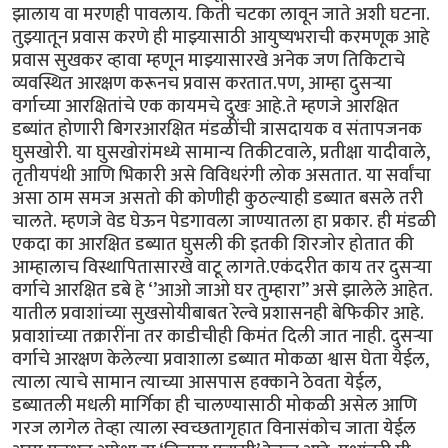
झालाय वा मरणही पावलाय. किती चटका लावून जाते अशी घटना.
तुझ्यातून प्रवास करणे ही माझ्यासाठी आयुष्यभराची करमणूक आहे
प्रवास सुखकर व्हावा म्हणून माझ्यासारखे अनेक जण तिकिटाचे
व्यवस्थित आरक्षण करूनच प्रवास करतात.पण, आम्हा दुसऱ्या
वर्गाच्या आरक्षितांचे एक कायमचे दुखः आहे.ते म्हणजे आरक्षित
डब्यांत होणारी बिगरआरक्षित मंडळींची त्रासदायक व संतापजनक
घुसखोरी. या घुसखोरांमध्ये सामान्य तिकीटवाले, प्रतीक्षा यादीवाले,
तृतीयपंथी आणि भिकारी असे विविधरंगी लोक असतात. या सर्वांचा
असा ठाम समज असतो की कोणीही कुठल्याही डब्यात बसले तरी
चालते. म्हणजे वेड घेऊन पेडगावला जाण्यातला हा प्रकार. ही मंडळी
एकदा का आरक्षित डब्यात घुसली की इतकी शिरजोर होतात की
आम्हालाच विस्थापितासारखे वाटू लागते.एकंदरीत काय तर दुसऱ्या
वर्गाचे आरक्षित डबे हे ‘’आओ जाओ घर तुम्हारा’’ असे झालेले आहेत.
यातील प्रवाशांच्या सुखसोयीबाबत रेल्वे प्रशासनही बेफिकीर आहे.
प्रवाशांच्या तक्रारींना तर काडीचीही किमंत दिली जात नाही. दुसऱ्या
वर्गाचे आरक्षण केलेल्या प्रवाशाला डब्यात मोकळा श्वास घेता येईल,
त्याला त्याचे सामान त्याच्या आसपास हक्काने ठेवता येईल,
डब्यातली मधली मार्गिका ही चालण्यासाठी मोकळी असेल आणि
गरज लागेल तेव्हा त्याला स्वच्छतागृहात विनासंकोच जाता येईल