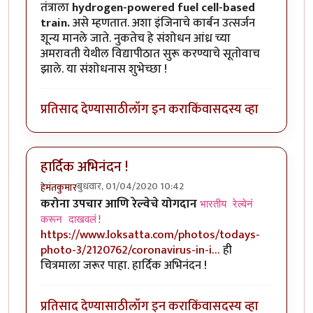
तंत्राला
hydrogen-powered fuel cell-based
train.
असे म्हणतात. अशा इंजिनाचे कार्बन उत्सर्जन
शून्य मानले जाते. नुकतेच हे संशोधन आंध्र च्या
अमरावती येथील विद्यापीठात सुरू करण्याचे सूतोवाच
झाले. या संशोधनास शुभेच्छा !
प्रतिसाद देण्यासाठी
लॉग इन करा
किंवा
सदस्य व्हा
हार्दिक अभिनंदन !
बुधवार, 01/04/2020 10:42
हेमंतकुमार
करोना उपचार आणि रेल्वेचे योगदान
भारतीय रेल्वेनं
करून दाखवलं!
https://www.loksatta.com/photos/todays-
photo-3/2120762/coronavirus-in-i…
ही
चित्रमाला जरूर पाहा. हार्दिक अभिनंदन !
प्रतिसाद देण्यासाठी
लॉग इन करा
किंवा
सदस्य व्हा