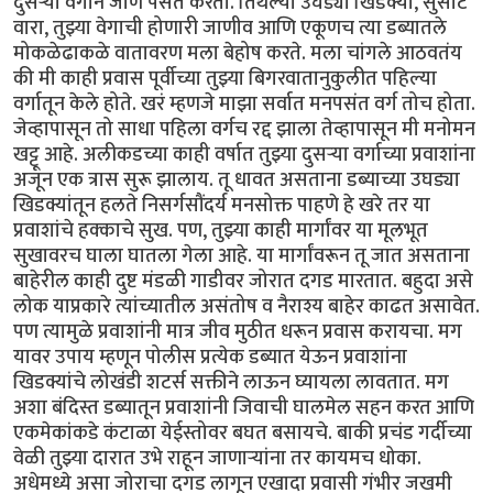
दुसऱ्या वर्गाने जाणे पसंत करतो. तिथल्या उघड्या खिडक्या, सुसाट
वारा, तुझ्या वेगाची होणारी जाणीव आणि एकूणच त्या डब्यातले
मोकळेढाकळे वातावरण मला बेहोष करते. मला चांगले आठवतंय
की मी काही प्रवास पूर्वीच्या तुझ्या बिगरवातानुकुलीत पहिल्या
वर्गातून केले होते. खरं म्हणजे माझा सर्वात मनपसंत वर्ग तोच होता.
जेव्हापासून तो साधा पहिला वर्गच रद्द झाला तेव्हापासून मी मनोमन
खट्टू आहे. अलीकडच्या काही वर्षात तुझ्या दुसऱ्या वर्गाच्या प्रवाशांना
अजून एक त्रास सुरू झालाय. तू धावत असताना डब्याच्या उघड्या
खिडक्यांतून हलते निसर्गसौंदर्य मनसोक्त पाहणे हे खरे तर या
प्रवाशांचे हक्काचे सुख. पण, तुझ्या काही मार्गांवर या मूलभूत
सुखावरच घाला घातला गेला आहे. या मार्गांवरून तू जात असताना
बाहेरील काही दुष्ट मंडळी गाडीवर जोरात दगड मारतात. बहुदा असे
लोक याप्रकारे त्यांच्यातील असंतोष व नैराश्य बाहेर काढत असावेत.
पण त्यामुळे प्रवाशांनी मात्र जीव मुठीत धरून प्रवास करायचा. मग
यावर उपाय म्हणून पोलीस प्रत्येक डब्यात येऊन प्रवाशांना
खिडक्यांचे लोखंडी शटर्स सक्तीने लाऊन घ्यायला लावतात. मग
अशा बंदिस्त डब्यातून प्रवाशांनी जिवाची घालमेल सहन करत आणि
एकमेकांकडे कंटाळा येईस्तोवर बघत बसायचे. बाकी प्रचंड गर्दीच्या
वेळी तुझ्या दारात उभे राहून जाणाऱ्यांना तर कायमच धोका.
अधेमध्ये असा जोराचा दगड लागून एखादा प्रवासी गंभीर जखमी