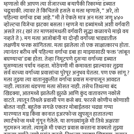
म्हणालो की आपण त्या शेजारच्या बऱ्यापैकी रिकाम्या डब्यात
चढूयाकी. त्यावर ते किंचितसे हसले व मला म्हणाले, “ अरे, तो
पहिल्या वर्गाचा डबा आहे.’’ मी ते ऐकले मात्र अन मला जणू ४४०
व्होल्टचा विजेचा झटका बसला ! म्हणजे या डब्यांमध्ये अशी वर्गवारी
असते तर.( खरं तर माणसांमधली वर्गवारी सुद्धा कळायचे माझे वय
नव्हते ते ). मग मला आजोबांनी या दोन्ही वर्गांच्या भाड्यातील
लक्षणीय फरक सांगितला. मला झालेला तो एक साक्षात्कारच होता.
त्यानंतर बरीच वर्षे पहिल्या वर्गाचा डबा हा माझ्यासाठी फक्त ‘लांबून
बघण्याचा’ डबा होता. तेव्हा निमूटपणे दुसऱ्या वर्गाच्या डब्यात
घुसण्याला पर्याय नव्हता. मोठेपणी मी कमावता झाल्यावर तुझ्या
सर्व वरच्या वर्गाच्या प्रवासांचा पुरेपूर अनुभव घेतला. पण एक सांगू ?
मला तुझ्या त्या वातानुकुलीत वर्गाचा प्रवास मनापासून आवडत
नाही. त्यातला थंडपणा मला सोसत नाही. तसेच तिथल्या बंद
खिडक्या, आतमध्ये झालेली झुरळे आणि कुंद वातावरण नकोसे
वाटते. त्यातून तिथले प्रवासी पण कसे बघ. फारसे कोणीच कोणाशी
बोलत नाही. बहुतेक सगळे एकतर मोबाईलवर चढ्या गप्पा
मारण्यात मग्न किंवा कानात इअरफोन्स खुपसून हातातल्या
स्मार्टफोन्स मध्ये गुंगून गेलेले. या सगळ्यांमुळे मी तिथे अक्षरशः
गुदमरून जातो. त्यामुळे मी एकटा प्रवास करताना शक्यतो तुझ्या