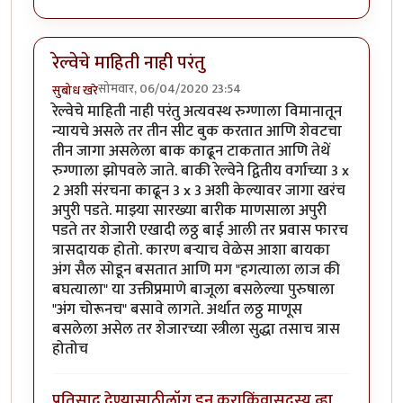
रेल्वेचे माहिती नाही परंतु
सोमवार, 06/04/2020 23:54
सुबोध खरे
रेल्वेचे माहिती नाही परंतु अत्यवस्थ रुग्णाला विमानातून
न्यायचे असले तर तीन सीट बुक करतात आणि शेवटचा
तीन जागा असलेला बाक काढून टाकतात आणि तेथें
रुग्णाला झोपवले जाते. बाकी रेल्वेने द्वितीय वर्गाच्या 3 x
2 अशी संरचना काढून 3 x 3 अशी केल्यावर जागा खरंच
अपुरी पडते. माझ्या सारख्या बारीक माणसाला अपुरी
पडते तर शेजारी एखादी लठ्ठ बाई आली तर प्रवास फारच
त्रासदायक होतो. कारण बऱ्याच वेळेस आशा बायका
अंग सैल सोडून बसतात आणि मग "हगत्याला लाज की
बघत्याला" या उक्तीप्रमाणे बाजूला बसलेल्या पुरुषाला
"अंग चोरूनच" बसावे लागते. अर्थात लठ्ठ माणूस
बसलेला असेल तर शेजारच्या स्त्रीला सुद्धा तसाच त्रास
होतोच
प्रतिसाद देण्यासाठी
लॉग इन करा
किंवा
सदस्य व्हा