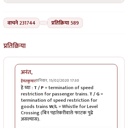
वाचने
231744
प्रतिक्रिया
589
प्रतिक्रिया
अनंत,
शनिवार, 15/02/2020 17:30
हेमंतकुमार
In reply to
रेल्वे रुळांच्या
by
अनन्त्_यात्री
हे घ्या :
T / P
= termination of speed
restriction for passenger trains.
T / G
=
termination of speed restriction for
goods trains
W/L
= Whistle for Level
Crossing (बिन पहारेकरीवाले फाटक पुढे
असल्यास).