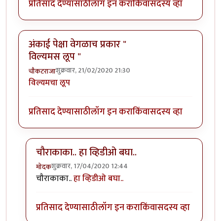
प्रतिसाद देण्यासाठी
लॉग इन करा
किंवा
सदस्य व्हा
अंकाई पेक्षा वेगळाच प्रकार "
विल्यमस लूप "
शुक्रवार, 21/02/2020 21:30
चौकटराजा
विल्यमचा लूप
प्रतिसाद देण्यासाठी
लॉग इन करा
किंवा
सदस्य व्हा
चौराकाका.. हा व्हिडीओ बघा..
शुक्रवार, 17/04/2020 12:44
मोदक
In reply to
अंकाई पेक्षा वेगळाच प्रकार " विल्यमस लूप "
by
च
चौराकाका..
हा व्हिडीओ बघा..
प्रतिसाद देण्यासाठी
लॉग इन करा
किंवा
सदस्य व्हा