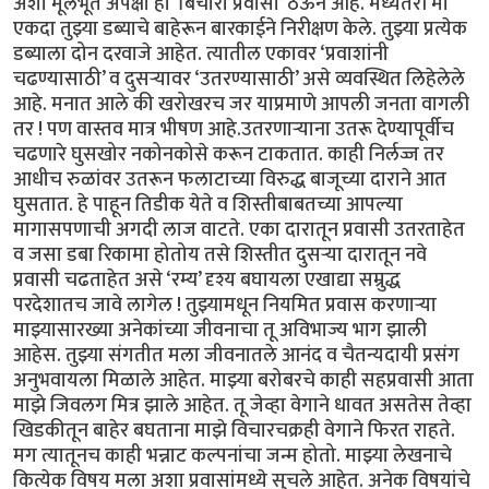
अशा मूलभूत अपेक्षा हा ‘बिचारा प्रवासी’ ठेऊन आहे. मध्यंतरी मी
एकदा तुझ्या डब्याचे बाहेरून बारकाईने निरीक्षण केले. तुझ्या प्रत्येक
डब्याला दोन दरवाजे आहेत. त्यातील एकावर ‘प्रवाशांनी
चढण्यासाठी’ व दुसऱ्यावर ‘उतरण्यासाठी’ असे व्यवस्थित लिहेलेले
आहे. मनात आले की खरोखरच जर याप्रमाणे आपली जनता वागली
तर ! पण वास्तव मात्र भीषण आहे.उतरणाऱ्याना उतरू देण्यापूर्वीच
चढणारे घुसखोर नकोनकोसे करून टाकतात. काही निर्लज्ज तर
आधीच रुळांवर उतरून फलाटाच्या विरुद्ध बाजूच्या दाराने आत
घुसतात. हे पाहून तिडीक येते व शिस्तीबाबतच्या आपल्या
मागासपणाची अगदी लाज वाटते. एका दारातून प्रवासी उतरताहेत
व जसा डबा रिकामा होतोय तसे शिस्तीत दुसऱ्या दारातून नवे
प्रवासी चढताहेत असे ‘रम्य’ दृश्य बघायला एखाद्या सम्रुद्ध
परदेशातच जावे लागेल ! तुझ्यामधून नियमित प्रवास करणाऱ्या
माझ्यासारख्या अनेकांच्या जीवनाचा तू अविभाज्य भाग झाली
आहेस. तुझ्या संगतीत मला जीवनातले आनंद व चैतन्यदायी प्रसंग
अनुभवायला मिळाले आहेत. माझ्या बरोबरचे काही सहप्रवासी आता
माझे जिवलग मित्र झाले आहेत. तू जेव्हा वेगाने धावत असतेस तेव्हा
खिडकीतून बाहेर बघताना माझे विचारचक्रही वेगाने फिरत राहते.
मग त्यातूनच काही भन्नाट कल्पनांचा जन्म होतो. माझ्या लेखनाचे
कित्येक विषय मला अशा प्रवासांमध्ये सुचले आहेत. अनेक विषयांचे