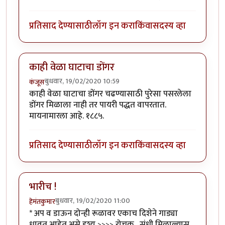
प्रतिसाद देण्यासाठी
लॉग इन करा
किंवा
सदस्य व्हा
काही वेळा घाटाचा डोंगर
बुधवार, 19/02/2020 10:59
कंजूस
काही वेळा घाटाचा डोंगर चढण्यासाठी पुरेसा पसरलेला
डोंगर मिळाला नाही तर पायरी पद्धत वापरतात.
मायनामारला आहे. १८८५.
प्रतिसाद देण्यासाठी
लॉग इन करा
किंवा
सदस्य व्हा
भारीच !
बुधवार, 19/02/2020 11:00
हेमंतकुमार
* अप व डाऊन दोन्ही रूळावर एकाच दिशेने गाड्या
धावत आहेत असे दृश्य >>>> रोचक . संधी मिळाल्यास