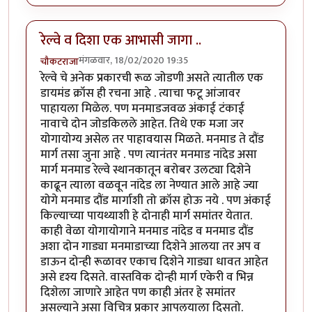
रेल्वे व दिशा एक आभासी जागा ..
मंगळवार, 18/02/2020 19:35
चौकटराजा
रेल्वे चे अनेक प्रकारची रूळ जोडणी असते त्यातील एक
डायमंड क्रॉस ही रचना आहे . त्याचा फटू आंजावर
पाहायला मिळेल. पण मनमाडजवळ अंकाई टंकाई
नावाचे दोन जोडकिलले आहेत. तिथे एक मजा जर
योगायोग्य असेल तर पाहावयास मिळते. मनमाड ते दौंड
मार्ग तसा जुना आहे . पण त्यानंतर मनमाड नांदेड असा
मार्ग मनमाड रेल्वे स्थानकातून बरोबर उलट्या दिशेने
काढून त्याला वळवून नांदेड ला नेण्यात आले आहे ज्या
योगे मनमाड दौंड मार्गाशी तो क्रॉस होऊ नये . पण अंकाई
किल्याच्या पायथ्याशी हे दोनाही मार्ग समांतर येतात.
काही वेळा योगायोगाने मनमाड नांदेड व मनमाड दौंड
अशा दोन गाड्या मनमाडाच्या दिशेने आलया तर अप व
डाऊन दोन्ही रूळावर एकाच दिशेने गाड्या धावत आहेत
असे दृश्य दिसते. वास्तविक दोन्ही मार्ग एकेरी व भिन्न
दिशेला जाणारे आहेत पण काही अंतर हे समांतर
असल्याने असा विचित्र प्रकार आपलयाला दिसतो.