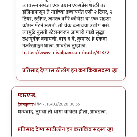
त्यावरून समजा एक उद्यान एक्सप्रेस धरली तर
इंजिनापासून ते गार्डच्या डब्यापर्यंत एसी २ टियर, २
टियर, स्लीपर, जनरल वगैरे कोचेस चा एक सहसा
कॉमन पॅटर्न असतो. तो चेक करायचा उद्योग असे.
त्यामुळे नुसती स्टेशनवरून जाणारी गाडी सुद्धा
लक्षपूर्वक बघायचो. बाय द वे, कुमार१ हे एकदा
नजरेखालून घाला. आवडेल तुम्हाला.
https://www.misalpav.com/node/41372
प्रतिसाद देण्यासाठी
लॉग इन करा
किंवा
सदस्य व्हा
फारएन्ड,
रविवार, 16/02/2020 08:55
हेमंतकुमार
धन्यवाद, तुमचा तो धागा वाचला होता, आवडला.
प्रतिसाद देण्यासाठी
लॉग इन करा
किंवा
सदस्य व्हा