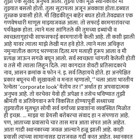
तुझा एक सुखद अनुभव आला. तुझ्या एका मूळ स्थानकावर मी
तुझ्यात बसलो होतो. तुला सुटायला अजून अवकाश होता.डब्यात
तुरळक प्रवासी होते. मी खिडकीतून बाहेर बघत होतो.तेवढ्यात एक
गणवेषधारी माणूस माझ्याजवळ आला. तो सफाई कामगारांवरचा
पर्यवेक्षक होता. त्याने मला सांगितले की तुमच्या डब्यांची व
स्वच्छतागृहांची साफसफाई कामगारांनी केली आहे. ती कशी झाली
आहे यावर त्याला माझे लेखी मत हवे होते. त्याने मला अधिकृत
नमुन्यातील कागद भरण्यास दिला.मग मलाही हुरूप आला व मी
प्रत्यक्ष जाऊन सगळे बघून आलो. सर्व स्वच्छता चांगली केलेली होती
व तसे मी त्याला लिहून दिले. त्या कागदात शेवटी प्रतिसादकाचे
नाव, आसन क्रमांक व फोन नं. इ. सर्व लिहायचे होते. हा अनपेक्षित
प्रकार बघूनच मी सुखावलो व मनात म्हणालो, ‘’ चला आता भारतीय
रेल्वेला ‘corporate look’ येतोय तर !” अर्थात हा अपवादात्मक
अनुभव आहे. तो वरचेवर येवो ही अपेक्षा !! तसेच भविष्यात तुझी
श्रीमंती व अतिवेगवान रूपे विकसित होण्यापूर्वी सध्याच्या
तुझ्यातील मूलभूत सोयी सर्व वर्गाच्या प्रवाशांना व्यवस्थित मिळोत
ही इच्छा. ... माझा या प्रेयसी बरोबरचा संवाद हा न संपणारा आहे.
पण, आताच्या प्रवासाचे चार तास मात्र आता संपत आले आहेत.
आता गाडी स्थानकाच्या जवळ आल्याने हळू झाली आहे. काही
प्रवासी त्यांच्या सामानासह दाराजवळ गर्दी करत आहेत. स्थानकात