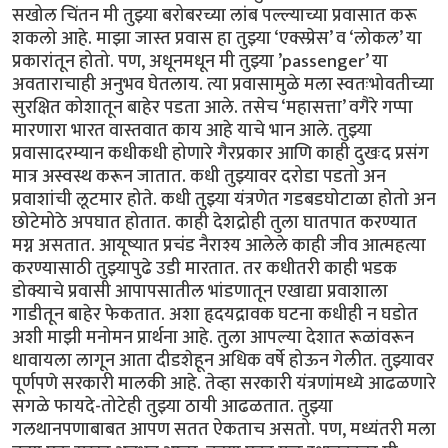
सखोल चिंतन मी तुझ्या बरोबरच्या लांब पल्ल्याच्या प्रवासात करू
शकलो आहे. माझा जास्त प्रवास हा तुझ्या ‘एक्स्प्रेस’ व ‘लोकल’ या
प्रकारांतून होतो. पण, अधूनमधून मी तुझ्या ’passenger’ या
अवताराचाही अनुभव घेतलाय. त्या प्रवासामुळे मला स्वतःभोवतीच्या
सुरक्षित कोशातून बाहेर पडता आले. तसेच ‘महासत्ता’ वगैरे गप्पा
मारणारा भारत वास्तवात काय आहे याचे भान आले. तुझ्या
प्रवासादरम्यान कधीकधी होणारे गैरप्रकार आणि काही दुखःद प्रसंग
मात्र अस्वस्थ करून जातात. कधी तुझ्यावर दरोडा पडतो अन
प्रवाशांची लूटमार होते. कधी तुझ्या यंत्रणेत गडबडघोटाळा होतो अन
छोटेमोठे अपघात होतात. काही देशद्रोही तुला घातपात करण्यात
मग्न असतात. आयूष्यात प्रचंड नैराश्य आलेले काही जीव आत्महत्या
करण्यासाठी तुझ्यापुढे उडी मारतात. तर कधीतरी काही भडक
डोक्याचे प्रवासी आपापसातील भांडणातून एखाद्या प्रवाशाला
गाडीतून बाहेर फेकतात. अशा हृदयद्रावक घटना कधीही न घडोत
अशी माझी मनोमन प्रार्थना आहे. तुला आपल्या देशात रूळांवरून
धावायला लागून आता दीडशेहून अधिक वर्षे होऊन गेलीत. तुझ्यावर
पूर्णपणे सरकारी मालकी आहे. तेव्हा सरकारी यंत्रणांमध्ये आढळणारे
सगळे फायदे-तोटेही तुझ्या ठायी आढळतात. तुझ्या
गलथानपणाबाबत आपण सतत ऐकताच असतो. पण, मध्यंतरी मला