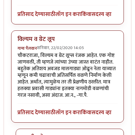
प्रतिसाद देण्यासाठी
लॉग इन करा
किंवा
सदस्य व्हा
विल्यम व ग्रेट लूप
शनिवार, 22/02/2020 14:05
गामा पैलवान
चौकटराजा, विल्यम व ग्रेट लूप्स रंजक आहेत. एक गोष्ट
जाणवली, ती म्हणजे त्यांच्या उंच्या जास्त वाटंत नाहीत.
बहुतेक अतिशय अवजड मालगाड्या ओढून नेता याव्यात
म्हणून कमी चढावाची अतिसर्पिल वळणे निर्माण केली
आहेत. अर्थात, त्यामुळेच तर ती प्रेक्षणीय ठरलीत. मात्र
हलक्या प्रवासी गाड्यांना इतक्या नागमोडी वळणांची
गरज नसावी, असा अंदाज. आ.न., -गा.पै.
प्रतिसाद देण्यासाठी
लॉग इन करा
किंवा
सदस्य व्हा