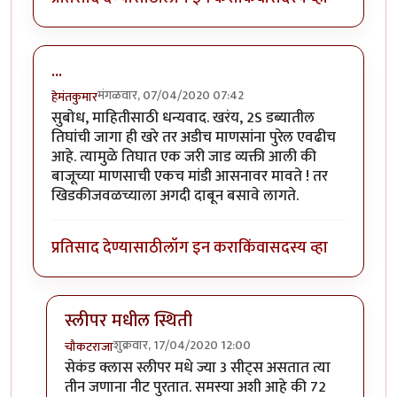
...
मंगळवार, 07/04/2020 07:42
हेमंतकुमार
सुबोध, माहितीसाठी धन्यवाद. खरंय, 2S डब्यातील
तिघांची जागा ही खरे तर अडीच माणसांना पुरेल एवढीच
आहे. त्यामुळे तिघात एक जरी जाड व्यक्ती आली की
बाजूच्या माणसाची एकच मांडी आसनावर मावते ! तर
खिडकीजवळच्याला अगदी दाबून बसावे लागते.
प्रतिसाद देण्यासाठी
लॉग इन करा
किंवा
सदस्य व्हा
स्लीपर मधील स्थिती
शुक्रवार, 17/04/2020 12:00
चौकटराजा
In reply to
...
by
हेमंतकुमार
सेकंड क्लास स्लीपर मधे ज्या 3 सीट्स असतात त्या
तीन जणाना नीट पुरतात. समस्या अशी आहे की 72