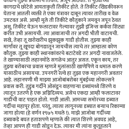
काळचे तुझ्या प्रवासाचे तिकीट अजून आठवते. ते पुठ्याच्या
कागदाचे छोटेसे आयताकृती तिकीट होते. ते तिकीट-खिडकीवरून
घेताना आतली व्यक्ती ते एका यंत्रावर दाबून त्यावर तारीख व वेळ
उमटवत असे. आम्ही मुले ती तिकीटे कौतुकाने जमवून जपून ठेवत
असू. तिकीट घेऊन फलाटावर गेल्यावर तुझी इंजिन्स कर्कश शिट्या
करीत उभी असायची. त्या आवाजाची तर अगदी भीती वाटायची.
सखे, तेव्हा तू खरोखरीच झुकझुक गाडी होतीस. तुझ्या काही
मार्गांवर तू खूपदा बोगद्यातून जायचीस त्याचे तर आम्हाला कोण
कौतुक. तुझ्या काही स्थानकांवरचे बटाटेवडे तर अगदी नावाजलेले.
ते खाण्यासाठी लहानमोठे सगळेच आतुर असत. एकून काय, तर
तुझ्या बरोबरचा प्रवास म्हणजे मुलांसाठी खाणेपिणे व धमाल करणे
यासाठीच असायचा. उपनगरी रेल्वे हा तुझा एक महानगरी अवतार
आहे. लहानपणी मी माझ्या आजोबांबरोबर मुंबईच्या लोकल्सने
प्रवास करी. तुडुंब गर्दीने ओसंडून वाहणाऱ्या डब्यांमध्ये शिरणे व
त्यातून उतरणे हे एक अग्निदिव्यच. असेच एकदा आम्ही फलाटावर
गाडीची वाट पाहत होतो. गाडी आली. आमच्या समोरच्या डब्यात
गर्दीचा महापूर होता. परंतु, त्याला लागूनच्या डब्यात बऱ्याच रिकाम्या
जागा होत्या (हे वर्णन १९७५ मधले !). माझे आजोबा गर्दीच्या
डब्याकडे बघत हताशपणे म्हणाले की त्यात शिरणे अवघड आहे,
तेव्हा आपण ही गाडी सोडून देऊ. त्यावर मी त्यांना कुतूहलाने