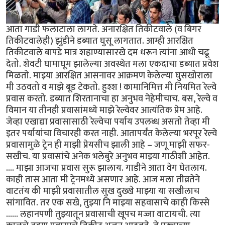
आता गाडी फलाटाला लागते. अनारक्षित तिकीटवाले (व बिगर
तिकीटवालेही) झुंडीने डब्यात घुसू लागतात. आम्ही आरक्षित
तिकीटवाले बापडे मात्र शहाण्यासारखे दम धरून त्यांना आधी चढू
देतो. शेवटी घामाघूम झालेल्या अवस्थेत मला एकदाचा डब्यात प्रवेश
मिळतो. माझ्या आरक्षित आसनावर आक्रमण केलेल्या घुसखोराला
मी उठवतो व माझे बूड टेकतो. हुश्श ! कामानिमित्त मी नियमित रेल्वे
प्रवास करतो. डब्यात शिरतानाचा हा अनुभव नेहेमीचाच. बस, रेल्वे व
विमान या तीनही प्रवासांमध्ये माझे रेल्वेवर आत्यंतिक प्रेम आहे.
जेव्हा एखाद्या प्रवासासाठी रेल्वेचा पर्याय उपलब्ध असतो तेव्हा मी
इतर पर्यायांचा विचारही करत नाही. आतापर्यंत केलेल्या भरपूर रेल्वे
प्रवासामुळे ट्रेन ही माझी प्रेयसीच झाली आहे – जणू माझी सफर-
सखीच. या प्रवासांचे अनेक भलेबुरे अनुभव माझ्या गाठीशी आहेत.
.... माझा आजचा प्रवास सुरू झालाय. गाडीने आता वेग घेतलाय.
काही तास आता मी ट्रेनमध्ये असणार आहे. आज मला तीव्रतेने
वाटतंय की माझी प्रवासातील सुख दुख्खे माझ्या या सखीलाच
सांगावित. तर एक सखे, तुझ्या नि माझ्या सहवासाचे काही किस्से
...... लहानपणी तुझ्यातून प्रवासाची खूपच मज्जा वाटायची. त्या