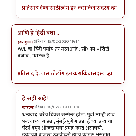
प्रतिसाद देण्यासाठी
लॉग इन करा
किंवा
सदस्य व्हा
आणि हे हिंदी बघा ..
शनिवार, 15/02/2020 19:41
हेमंतकुमार
W/L चा हिंदी पर्याय तर मस्त आहे :
सी/ फा
= सिटी
बजाव , फाटक है !
प्रतिसाद देण्यासाठी
लॉग इन करा
किंवा
सदस्य व्हा
हे सही आहे!
रविवार, 16/02/2020 00:16
फारएन्ड
In reply to
आणि हे हिंदी बघा ..
by
हेमंतकुमार
धन्यवाद. बरेच दिवस सस्पेन्स होता. पूर्वी आम्ही लांब
पल्ल्याच्या गाड्या, मुंबई-पुणे गाड्या ई च्या डब्यांचा
पॅटर्न बघून ओळखायचा प्रयत्न करत असायचो.
डब्यांच्या बाजूला उजवीकडे त्यांचे कोड्स असतात