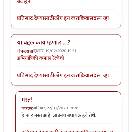
ग्रेट लूप
प्रतिसाद देण्यासाठी
लॉग इन करा
किंवा
सदस्य व्हा
या बद्दल काय म्हणाल ....?
बुधवार, 19/02/2020 19:31
चौकटराजा
अभियांत्रिकी कमाल रेल्वेची
प्रतिसाद देण्यासाठी
लॉग इन करा
किंवा
सदस्य व्हा
मस्त!
शनिवार, 22/02/2020 19:26
फारएन्ड
In reply to
या बद्दल काय म्हणाल ....?
by
चौकटराजा
हे फार मस्त आहे. जाउनच बघायल हवे तेथे.