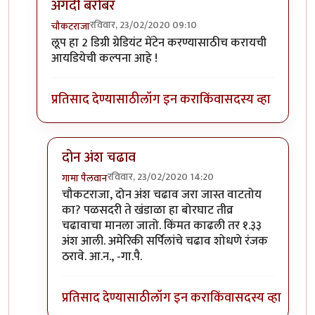
अगदी बरोबर
रविवार, 23/02/2020 09:10
चौकटराजा
In reply to
विल्यम व ग्रेट लूप
by
गामा पैलवान
लूप हा 2 डिग्री ग्रेडियंट मेंटेन करण्यासाठीच करायची
आयडियेची कल्पना आहे !
प्रतिसाद देण्यासाठी
लॉग इन करा
किंवा
सदस्य व्हा
दोन अंश चढाव
रविवार, 23/02/2020 14:20
गामा पैलवान
In reply to
अगदी बरोबर
by
चौकटराजा
चौकटराजा, दोन अंश चढाव जरा जास्त वाटतोय
का? पळसदरी ते खंडाळा हा बोरघाट तीव्र
चढावाचा मानला जातो. किंमत काढली तर १.३३
अंश आली. अमेरिकी सर्पिलांचे चढाव शोधणे रंजक
ठरावे. आ.न., -गा.पै.
प्रतिसाद देण्यासाठी
लॉग इन करा
किंवा
सदस्य व्हा