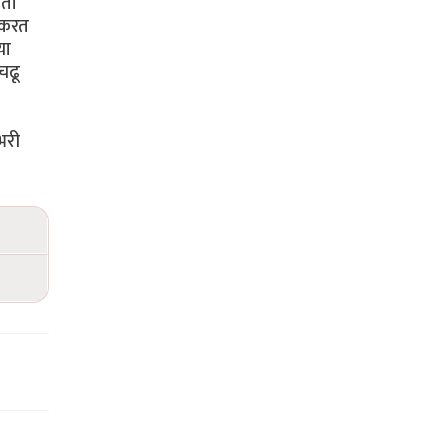
आता
 करत
या
चढू
भरी