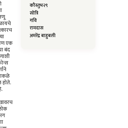
े
कौस्तुभ२९
या
सोत्रि
जणू
गवि
कळायचे
रामदास
ात्कारच
अमरेंद्र बाहुबली
्या
. पण एक
या बंद
ोणाशी
फोन्स
गाने
ढाकळे
 होते.
े.
सुखावरच
 लोक
 मग
शा