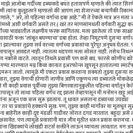
). माझे आजोबा गर्दीच्या डब्याकडे बघत हताशपणे म्हणाले की त्यात शिरण
 त्यांना कुतूहलाने म्हणालो की आपण त्या शेजारच्या बऱ्यापैकी रिकाम्
णाले, “ अरे, तो पहिल्या वर्गाचा डबा आहे.’’ मी ते ऐकले मात्र अन मला 
ंमध्ये अशी वर्गवारी असते तर.( खरं तर माणसांमधली वर्गवारी सुद्धा 
र्गांच्या भाड्यातील लक्षणीय फरक सांगितला. मला झालेला तो एक साक्ष
्यासाठी फक्त ‘लांबून बघण्याचा’ डबा होता. तेव्हा निमूटपणे दुसऱ्या वर्गाच
झाल्यावर तुझ्या सर्व वरच्या वर्गाच्या प्रवासांचा पुरेपूर अनुभव घेतला
वास मनापासून आवडत नाही. त्यातला थंडपणा मला सोसत नाही. तसेच तिथल्
ण नकोसे वाटते. त्यातून तिथले प्रवासी पण कसे बघ. फारसे कोणीच क
पा मारण्यात मग्न किंवा कानात इअरफोन्स खुपसून हातातल्या स्मार्ट
गुदमरून जातो. त्यामुळे मी एकटा प्रवास करताना शक्यतो तुझ्या दुसऱ्या वर्
वारा, तुझ्या वेगाची होणारी जाणीव आणि एकूणच त्या डब्यातले मोकळे
ाही प्रवास पूर्वीच्या तुझ्या बिगरवातानुकुलीत पहिल्या वर्गातून केले
हापासून तो साधा पहिला वर्गच रद्द झाला तेव्हापासून मी मनोमन खट्टू आह
वाशांना अजून एक त्रास सुरू झालाय. तू धावत असताना डब्याच्या उघड्या
े तर या प्रवाशांचे हक्काचे सुख. पण, तुझ्या काही मार्गांवर या मूलभूत 
ाना बाहेरील काही दुष्ट मंडळी गाडीवर जोरात दगड मारतात. बहुदा असे
 असावेत. पण त्यामुळे प्रवाशांनी मात्र जीव मुठीत धरून प्रवास करायचा.
ाशांना खिडक्यांचे लोखंडी शटर्स सक्तीने लाऊन घ्यायला लावतात. मग अ