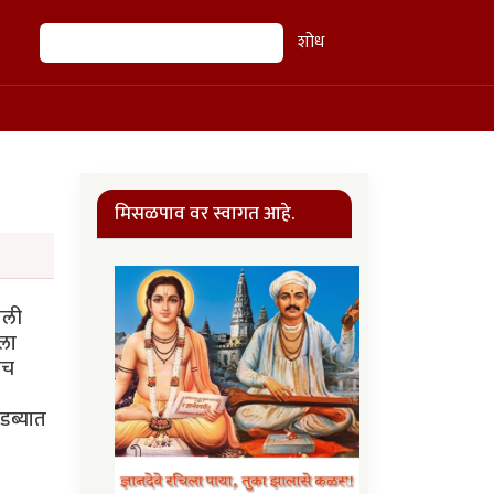
शोध
शोध
मिसळपाव वर स्वागत आहे.
ाली
ीला
ीच
 डब्यात