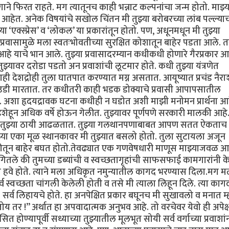
ाने फिरत राहते. मग त्यातूनच काही भन्नाट कल्पनांचा जन्म होतो. माझ्य
 आहेत. अनेक विषयांचे सखोल चिंतन मी तुझ्या बरोबरच्या लांब पल्ल्याच
 ‘एक्स्प्रेस’ व ‘लोकल’ या प्रकारांतून होतो. पण, अधूनमधून मी तुझ्या
्रवासामुळे मला स्वतःभोवतीच्या सुरक्षित कोशातून बाहेर पडता आले. 
 आहे याचे भान आले. तुझ्या प्रवासादरम्यान कधीकधी होणारे गैरप्रकार 
ुझ्यावर दरोडा पडतो अन प्रवाशांची लूटमार होते. कधी तुझ्या यंत्रणेत
देशद्रोही तुला घातपात करण्यात मग्न असतात. आयूष्यात प्रचंड नैराश
े उडी मारतात. तर कधीतरी काही भडक डोक्याचे प्रवासी आपापसातील
त. अशा हृदयद्रावक घटना कधीही न घडोत अशी माझी मनोमन प्रार्थना आह
हून अधिक वर्षे होऊन गेलीत. तुझ्यावर पूर्णपणे सरकारी मालकी आहे. 
टेही तुझ्या ठायी आढळतात. तुझ्या गलथानपणाबाबत आपण सतत ऐकताच
या एका मूळ स्थानकावर मी तुझ्यात बसलो होतो. तुला सुटायला अजून
कीतून बाहेर बघत होतो.तेवढ्यात एक गणवेषधारी माणूस माझ्याजवळ आ
ंगितले की तुमच्या डब्यांची व स्वच्छतागृहांची साफसफाई कामगारांनी क
 हवे होते. त्याने मला अधिकृत नमुन्यातील कागद भरण्यास दिला.मग म
व स्वच्छता चांगली केलेली होती व तसे मी त्याला लिहून दिले. त्या काग
 सर्व लिहायचे होते. हा अनपेक्षित प्रकार बघूनच मी सुखावलो व मनात म
य तर !” अर्थात हा अपवादात्मक अनुभव आहे. तो वरचेवर येवो ही अपेक्षा
 होण्यापूर्वी सध्याच्या तुझ्यातील मूलभूत सोयी सर्व वर्गाच्या प्रवाशां