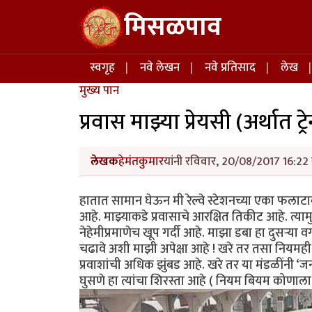
Skip to main content
मिसळपाव
Main navigation
स्वगृह
नवे लेखन
नवे प्रतिसाद
लेख
मुख्य पान
प्रवास माझ्या प्रेयसी (अर्थात ट्रे
लेखक
हेमंतकुमार
यांनी रविवार, 20/08/2017 16:22 
हातात सामान घेऊन मी रेल्वे स्टेशनच्या एका फलाट
आहे. माझ्याकडे प्रवासाचे आरक्षित तिकीट आहे. त्य
नेहेमीप्रमाणेच खूप गर्दी आहे. माझा डबा हा दुसऱ्या
चढावे अशी माझी अपेक्षा आहे ! खरे तर तसा नियमही आ
प्रवाशांची अधिक झुंबड आहे. खरे तर या मंडळींनी ‘ज
घुसणे हा त्यांचा शिरस्ता आहे ( नियम बियम कोणाला 