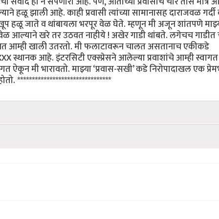
ोबरचा संवाद हा न संपणारा आहे. पण, आताच्या प्रवासाचे चार तास मात्र 
ने हळू झाली आहे. काही प्रवासी त्यांच्या सामानासह दाराजवळ गर्दी
 हळू जाते व थांबायला भरपूर वेळ घेते. म्हणून मी अजून शांतपणे माझ्
ळ आल्याने खरे तर उठवत नाहीये ! अखेर गाडी थांबते. लगेचच गाडीत 
ने रोखत आम्ही खाली उतरतो. मी फलाटावरून चालत असतानाच एकीकडे
XXX स्थानक आहे. इंटरसिटी एक्स्प्रेसने आलेल्या प्रवाशांचे आम्ही स्वागत
वागत ऐकून मी भारावतो. माझ्या ‘प्रवास-सखी’ कडे निरोपादाखल एक प्रेम
 ********************************