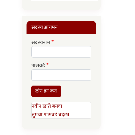
सदस्य आगमन
सदस्यनाम
पासवर्ड
लॉग इन करा
नवीन खाते बनवा
तुमचा पासवर्ड बदला.