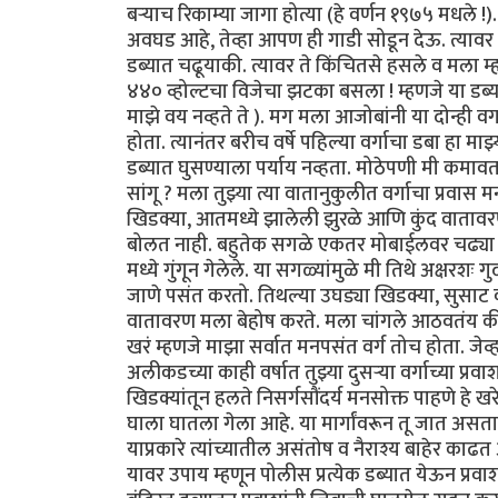
बऱ्याच रिकाम्या जागा होत्या (हे वर्णन १९७५ मधले !
अवघड आहे, तेव्हा आपण ही गाडी सोडून देऊ. त्यावर मी
डब्यात चढूयाकी. त्यावर ते किंचितसे हसले व मला म्ह
४४० व्होल्टचा विजेचा झटका बसला ! म्हणजे या डब्या
माझे वय नव्हते ते ). मग मला आजोबांनी या दोन्ही व
होता. त्यानंतर बरीच वर्षे पहिल्या वर्गाचा डबा हा माझ
डब्यात घुसण्याला पर्याय नव्हता. मोठेपणी मी कमावता 
सांगू ? मला तुझ्या त्या वातानुकुलीत वर्गाचा प्र
खिडक्या, आतमध्ये झालेली झुरळे आणि कुंद वातावर
बोलत नाही. बहुतेक सगळे एकतर मोबाईलवर चढ्या गप्
मध्ये गुंगून गेलेले. या सगळ्यांमुळे मी तिथे अक्षरशः 
जाणे पसंत करतो. तिथल्या उघड्या खिडक्या, सुसाट 
वातावरण मला बेहोष करते. मला चांगले आठवतंय की मी क
खरं म्हणजे माझा सर्वात मनपसंत वर्ग तोच होता. जेव्
अलीकडच्या काही वर्षात तुझ्या दुसऱ्या वर्गाच्या प्र
खिडक्यांतून हलते निसर्गसौंदर्य मनसोक्त पाहणे हे खर
घाला घातला गेला आहे. या मार्गांवरून तू जात असत
याप्रकारे त्यांच्यातील असंतोष व नैराश्य बाहेर काढत
यावर उपाय म्हणून पोलीस प्रत्येक डब्यात येऊन प्रव