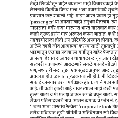
तेव्हा खिडकीतून बाहेर बघताना माझे विचारचक्रही वेग
लेखनाचे कित्येक विषय मला अशा प्रवासांमध्ये सुचले
प्रवासात करू शकलो आहे. माझा जास्त प्रवास हा तुझ्या
’passenger’ या अवताराचाही अनुभव घेतलाय. त्या प
‘महासत्ता’ वगैरे गप्पा मारणारा भारत वास्तवात काय
काही दुखःद प्रसंग मात्र अस्वस्थ करून जातात. कधी त
गडबडघोटाळा होतो अन छोटेमोठे अपघात होतात. काही 
आलेले काही जीव आत्महत्या करण्यासाठी तुझ्यापुढ
भांडणातून एखाद्या प्रवाशाला गाडीतून बाहेर फेकता
आपल्या देशात रूळांवरून धावायला लागून आता दीडशे
सरकारी यंत्रणांमध्ये आढळणारे सगळे फायदे-तो
पण, मध्यंतरी मला तुझा एक सुखद अनुभव आला. तुझ्
अवकाश होता.डब्यात तुरळक प्रवासी होते. मी खिड
सफाई कामगारांवरचा पर्यवेक्षक होता. त्याने मला सा
आहे. ती कशी झाली आहे यावर त्याला माझे लेखी मत
हुरूप आला व मी प्रत्यक्ष जाऊन सगळे बघून आलो. सर्
शेवटी प्रतिसादकाचे नाव, आसन क्रमांक व फोन नं. इ.
‘’ चला आता भारतीय रेल्वेला ‘corporate look’ येतो
तसेच भविष्यात तुझी श्रीमंती व अतिवेगवान रूपे विकसित