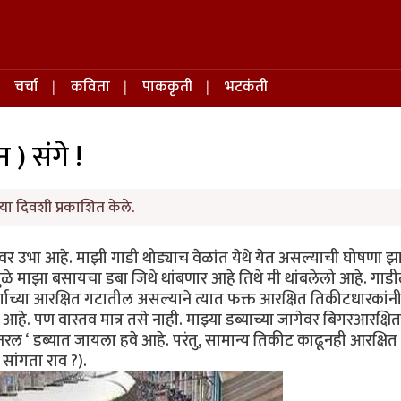
चर्चा
कविता
पाककृती
भटकंती
न ) संगे !
या दिवशी प्रकाशित केले.
ावर उभा आहे. माझी गाडी थोड्याच वेळांत येथे येत असल्याची घोषणा झ
ामुळे माझा बसायचा डबा जिथे थांबणार आहे तिथे मी थांबलेलो आहे. गाड
 वर्गाच्या आरक्षित गटातील असल्याने त्यात फक्त आरक्षित तिकीटधारकांन
हे. पण वास्तव मात्र तसे नाही. माझ्या डब्याच्या जागेवर बिगरआरक्षित
नरल ‘ डब्यात जायला हवे आहे. परंतु, सामान्य तिकीट काढूनही आरक्षित
सांगता राव ?).