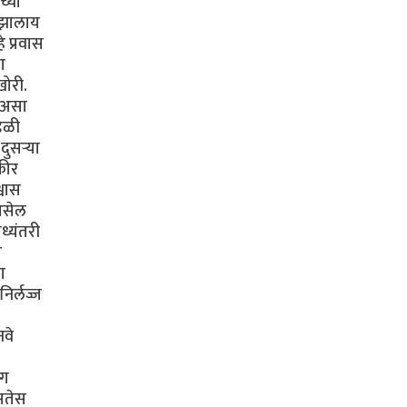
च्या
ी झालाय
 प्रवास
ा
खोरी.
ा असा
ंडळी
ुसऱ्या
कीर
्वास
 असेल
ध्यंतरी
ी
ा
िर्लज्ज
नवे
ंग
असतेस