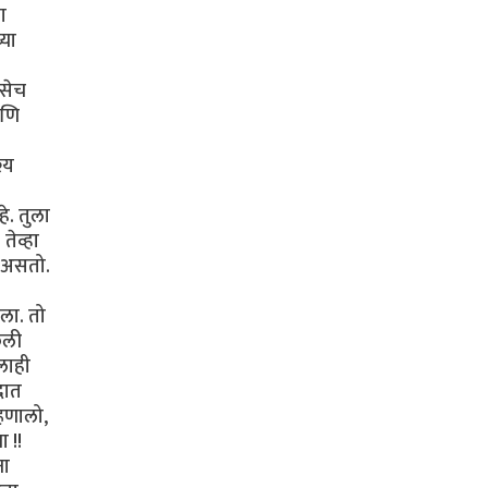
ा
्या
तसेच
आणि
्य
े. तुला
तेव्हा
 असतो.
ला. तो
ेली
लाही
दात
्हणालो,
 !!
ना