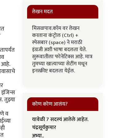
लेखन मदत
मिसळपाव.कॉम वर लेखन
ात
करताना कंट्रोल (Ctrl) +
ी
स्पेसबार (space) ने मराठी
इंग्रजी अशी भाषा बदलता येते.
तापर्यंत
सुरूवातीला फोनेटिक्स आहे. मात्र
भव
तुमच्या खात्याच्या सेटींग मधून
 आहे.
इनस्क्रीप्ट बदलता येईल.
हवासाचे
वर
इंजिन्स
 तुझ्या
कोण कोण आलंय?
णे व
यावेळी 7 सदस्यं आलेले आहेत.
ईच्या
्ही
चंद्रसूर्यकुमार
ात
अभ्या..