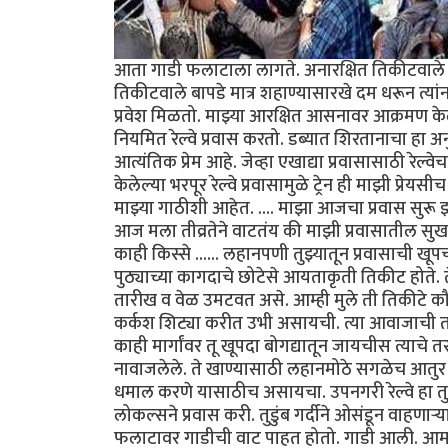
आता गाडी फलाटाला लागते. अनारक्षित तिकीटवाले (व
तिकीटवाले बापडे मात्र शहाण्यासारखे दम धरून त्या
प्रवेश मिळतो. माझ्या आरक्षित आसनावर आक्रमण केले
नियमित रेल्वे प्रवास करतो. डब्यात शिरतानाचा हा अनुभ
आत्यंतिक प्रेम आहे. जेव्हा एखाद्या प्रवासासाठी रेल्
केलेल्या भरपूर रेल्वे प्रवासामुळे ट्रेन ही माझी प
माझ्या गाठीशी आहेत. .... माझा आजचा प्रवास सुरू
आज मला तीव्रतेने वाटतंय की माझी प्रवासातील सुख 
काही किस्से ...... लहानपणी तुझ्यातून प्रवासाची खू
पुठ्याच्या कागदाचे छोटेसे आयताकृती तिकीट होते. त
तारीख व वेळ उमटवत असे. आम्ही मुले ती तिकीटे क
कर्कश शिट्या करीत उभी असायची. त्या आवाजाची तर
काही मार्गांवर तू खूपदा बोगद्यातून जायचीस त्याचे
नावाजलेले. ते खाण्यासाठी लहानमोठे सगळेच आतुर अ
धमाल करणे यासाठीच असायचा. उपनगरी रेल्वे हा त
लोकल्सने प्रवास करी. तुडुंब गर्दीने ओसंडून वाहणाऱ्
फलाटावर गाडीची वाट पाहत होतो. गाडी आली. आमच्या 