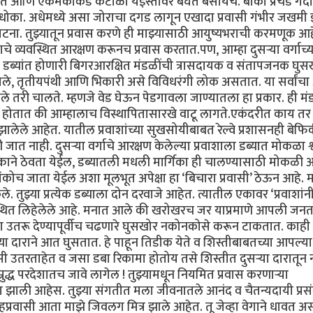
रत आणि एकमेकांकडे कंटाळा येईस्तोवर बघत बसायचे. बाकी प्रचंड गर्दी
मच धोका. अधेमध्ये असा जोराचा दगड लागून एखादा प्रवासी गंभीर जखम
ा. तुझ्यातून प्रवास करणे ही माझ्यासाठी आयुष्यभराची करमणूक आहे
े व्यवस्थित आरक्षण करूनच प्रवास करतात.पण, आम्हा दुसऱ्या वर्गाच्य
ित डब्यांत होणारी बिगरआरक्षित मंडळींची त्रासदायक व संतापजनक घुस
दीवाले, तृतीयपंथी आणि भिकारी असे विविधरंगी लोक असतात. या सर्वांच
तरी चालते. म्हणजे वेड घेऊन पेडगावला जाण्यातला हा प्रकार. ही म
होतात की आम्हालाच विस्थापितासारखे वाटू लागते.एकंदरीत काय तर द
 झालेले आहेत. यातील प्रवाशांच्या सुखसोयीबाबत रेल्वे प्रशासनही बेफि
ी जात नाही. दुसऱ्या वर्गाचे आरक्षण केलेल्या प्रवाशाला डब्यात मोकळा श
हक्काने ठेवता येईल, डब्यातली मधली मार्गिका ही चालण्यासाठी मोकळी
कोच जाता येईल अशा मूलभूत अपेक्षा हा ‘बिचारा प्रवासी’ ठेऊन आहे. म
ले. तुझ्या प्रत्येक डब्याला दोन दरवाजे आहेत. त्यातील एकावर ‘प्रवाशांन
वस्थित लिहेलेले आहे. मनात आले की खरोखरच जर याप्रमाणे आपली जनत
ा उतरू देण्यापूर्वीच चढणारे घुसखोर नकोनकोसे करून टाकतात. काही न
ा दाराने आत घुसतात. हे पाहून तिडीक येते व शिस्तीबाबतच्या आपल्या
 उतरताहेत व जसा डबा रिकामा होतोय तसे शिस्तीत दुसऱ्या दारातून 
्रुद्ध परदेशातच जावे लागेल ! तुझ्यामधून नियमित प्रवास करणाऱ्या
ाग झाली आहेस. तुझ्या संगतीत मला जीवनातले आनंद व चैतन्यदायी प्रस
्रवासी आता माझे जिवलग मित्र झाले आहेत. तू जेव्हा वेगाने धावत 