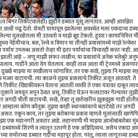
 बिगर तिकीटवालेही) झुंडीने डब्यात घुसू लागतात. आम्ही आरक्षित
ंना आधी चढू देतो. शेवटी घामाघूम झालेल्या अवस्थेत मला एकदाचा डब्य
ल्या घुसखोराला मी उठवतो व माझे बूड टेकतो. हुश्श ! कामानिमित्त म
व नेहेमीचाच. बस, रेल्वे व विमान या तीनही प्रवासांमध्ये माझे रेल्वेवर
वेचा पर्याय उपलब्ध असतो तेव्हा मी इतर पर्यायांचा विचारही करत नाही. आ
्रेयसीच झाली आहे – जणू माझी सफर-सखीच. या प्रवासांचे अनेक भलेबुरे अनु
 झालाय. गाडीने आता वेग घेतलाय. काही तास आता मी ट्रेनमध्ये असणार
दुख्खे माझ्या या सखीलाच सांगावित. तर एक सखे, तुझ्या नि माझ्या स
पच मज्जा वाटायची. त्या काळचे तुझ्या प्रवासाचे तिकीट अजून आठवते. ते
े तिकीट-खिडकीवरून घेताना आतली व्यक्ती ते एका यंत्रावर दाबून त्या
ौतुकाने जमवून जपून ठेवत असू. तिकीट घेऊन फलाटावर गेल्यावर तुझी 
 अगदी भीती वाटायची. सखे, तेव्हा तू खरोखरीच झुकझुक गाडी होतीस.
 तर आम्हाला कोण कौतुक. तुझ्या काही स्थानकांवरचे बटाटेवडे तर अगदी
सत. एकून काय, तर तुझ्या बरोबरचा प्रवास म्हणजे मुलांसाठी खाणेपि
ुझा एक महानगरी अवतार आहे. लहानपणी मी माझ्या आजोबांबरोबर मुंब
या डब्यांमध्ये शिरणे व त्यातून उतरणे हे एक अग्निदिव्यच. असेच एकदा आम
समोरच्या डब्यात गर्दीचा महापूर होता. परंतु, त्याला लागूनच्या डब्य