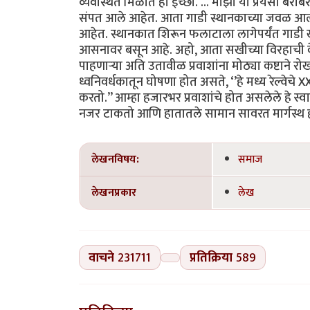
व्यवस्थित मिळोत ही इच्छा. ... माझा या प्रेयसी बर
संपत आले आहेत. आता गाडी स्थानकाच्या जवळ आल्या
आहेत. स्थानकात शिरून फलाटाला लागेपर्यंत गाडी खूप
आसनावर बसून आहे. अहो, आता सखीच्या विरहाची वे
पाहणाऱ्या अति उतावीळ प्रवाशांना मोठ्या कष्टा
ध्वनिवर्धकातून घोषणा होत असते, ‘’हे मध्य रेल्वेचे X
करतो.’’ आम्हा हजारभर प्रवाशांचे होत असलेले हे स्
नजर टाकतो आणि हातातले सामान सावरत मार्गस्थ होतो.
लेखनविषय:
समाज
लेखनप्रकार
लेख
वाचने
231711
प्रतिक्रिया
589