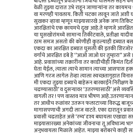
बंदिस्त डब्यातून प्रवाशांनी जिवाची घालमेल सहन क
वेळी तुझ्या दारात उभे राहून जाणाऱ्यांना तर काय
वा मरणही पावलाय. किती चटका लावून जाते अशी घटन
सुखकर व्हावा म्हणून माझ्यासारखे अनेक जण तिकिटाच
आरक्षितांचे एक कायमचे दुखः आहे.ते म्हणजे आरक्ष
या घुसखोरांमध्ये सामान्य तिकीटवाले, प्रतीक्षा या
ठाम समज असतो की कोणीही कुठल्याही डब्यात बसले 
एकदा का आरक्षित डब्यात घुसली की इतकी शिरजोर 
वर्गाचे आरक्षित डबे हे ‘’आओ जाओ घर तुम्हारा’’ असे
आहे. प्रवाशांच्या तक्रारींना तर काडीचीही किमंत दिल
घेता येईल, त्याला त्याचे सामान त्याच्या आसपास 
आणि गरज लागेल तेव्हा त्याला स्वच्छतागृहात विनासं
मी एकदा तुझ्या डब्याचे बाहेरून बारकाईने निरीक्षण के
चढण्यासाठी’ व दुसऱ्यावर ‘उतरण्यासाठी’ असे व्य
वागली तर ! पण वास्तव मात्र भीषण आहे.उतरणाऱ्यान
तर आधीच रुळांवर उतरून फलाटाच्या विरुद्ध बाजूच्य
मागासपणाची अगदी लाज वाटते. एका दारातून प्रवासी
प्रवासी चढताहेत असे ‘रम्य’ दृश्य बघायला एखाद्या सम
माझ्यासारख्या अनेकांच्या जीवनाचा तू अविभाज्य भ
अनुभवायला मिळाले आहेत. माझ्या बरोबरचे काही सहप