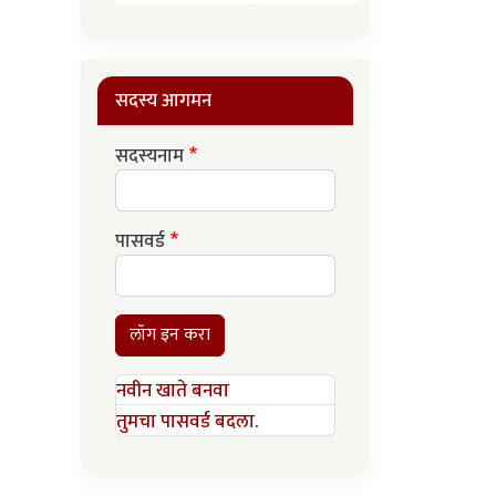
सदस्य आगमन
सदस्यनाम
पासवर्ड
लॉग इन करा
नवीन खाते बनवा
तुमचा पासवर्ड बदला.