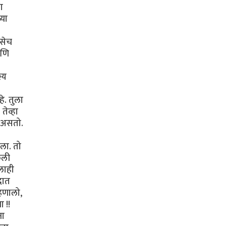
ा
्या
तसेच
आणि
्य
े. तुला
तेव्हा
 असतो.
ला. तो
ेली
लाही
दात
्हणालो,
 !!
ना