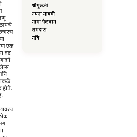
े
श्रीगुरुजी
या
नयना माबदी
जणू
गामा पैलवान
कळायचे
रामदास
ात्कारच
गवि
्या
. पण एक
या बंद
ोणाशी
फोन्स
गाने
ढाकळे
 होते.
े.
सुखावरच
 लोक
 मग
शा