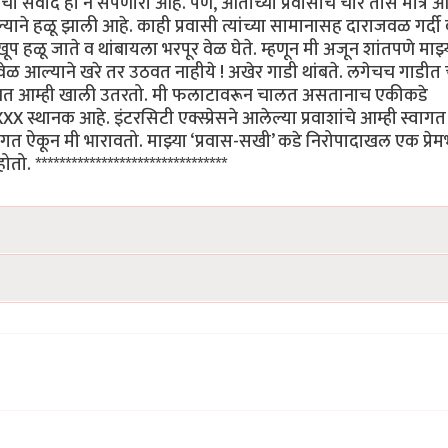
ोबरचा संवाद हा न संपणारा आहे. पण, आताच्या प्रवासाचे चार तास मात्र 
ने हळू झाली आहे. काही प्रवासी त्यांच्या सामानासह दाराजवळ गर्दी
 हळू जाते व थांबायला भरपूर वेळ घेते. म्हणून मी अजून शांतपणे माझ्
ळ आल्याने खरे तर उठवत नाहीये ! अखेर गाडी थांबते. लगेचच गाडीत 
ने रोखत आम्ही खाली उतरतो. मी फलाटावरून चालत असतानाच एकीकडे
XXX स्थानक आहे. इंटरसिटी एक्स्प्रेसने आलेल्या प्रवाशांचे आम्ही स्वागत
वागत ऐकून मी भारावतो. माझ्या ‘प्रवास-सखी’ कडे निरोपादाखल एक प्रेम
 ********************************