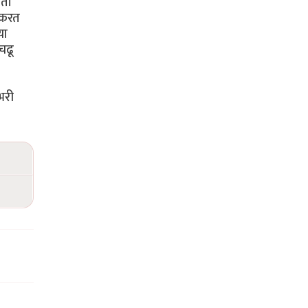
आता
 करत
या
चढू
भरी