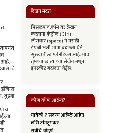
लेखन मदत
मिसळपाव.कॉम वर लेखन
ात
करताना कंट्रोल (Ctrl) +
ी
स्पेसबार (space) ने मराठी
इंग्रजी अशी भाषा बदलता येते.
तापर्यंत
सुरूवातीला फोनेटिक्स आहे. मात्र
भव
तुमच्या खात्याच्या सेटींग मधून
 आहे.
इनस्क्रीप्ट बदलता येईल.
हवासाचे
वर
इंजिन्स
 तुझ्या
कोण कोण आलंय?
णे व
यावेळी 7 सदस्यं आलेले आहेत.
ईच्या
्ही
लॉरी टांगटूंगकर
ात
रात्रीचे चांदणे