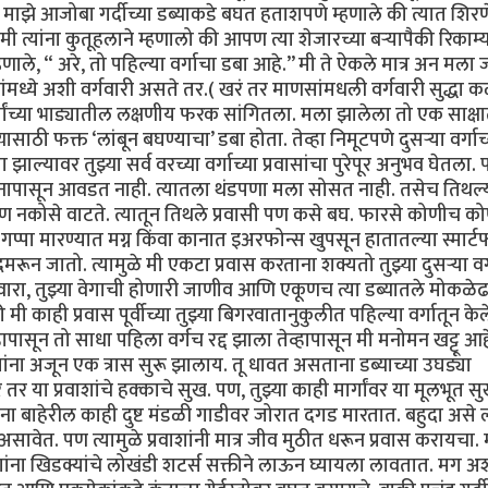
). माझे आजोबा गर्दीच्या डब्याकडे बघत हताशपणे म्हणाले की त्यात शिरण
 त्यांना कुतूहलाने म्हणालो की आपण त्या शेजारच्या बऱ्यापैकी रिकाम्
णाले, “ अरे, तो पहिल्या वर्गाचा डबा आहे.’’ मी ते ऐकले मात्र अन मला 
ंमध्ये अशी वर्गवारी असते तर.( खरं तर माणसांमधली वर्गवारी सुद्धा 
र्गांच्या भाड्यातील लक्षणीय फरक सांगितला. मला झालेला तो एक साक्ष
्यासाठी फक्त ‘लांबून बघण्याचा’ डबा होता. तेव्हा निमूटपणे दुसऱ्या वर्गाच
झाल्यावर तुझ्या सर्व वरच्या वर्गाच्या प्रवासांचा पुरेपूर अनुभव घेतला
वास मनापासून आवडत नाही. त्यातला थंडपणा मला सोसत नाही. तसेच तिथल्
ण नकोसे वाटते. त्यातून तिथले प्रवासी पण कसे बघ. फारसे कोणीच क
पा मारण्यात मग्न किंवा कानात इअरफोन्स खुपसून हातातल्या स्मार्ट
गुदमरून जातो. त्यामुळे मी एकटा प्रवास करताना शक्यतो तुझ्या दुसऱ्या वर्
वारा, तुझ्या वेगाची होणारी जाणीव आणि एकूणच त्या डब्यातले मोकळे
ाही प्रवास पूर्वीच्या तुझ्या बिगरवातानुकुलीत पहिल्या वर्गातून केले
हापासून तो साधा पहिला वर्गच रद्द झाला तेव्हापासून मी मनोमन खट्टू आह
वाशांना अजून एक त्रास सुरू झालाय. तू धावत असताना डब्याच्या उघड्या
े तर या प्रवाशांचे हक्काचे सुख. पण, तुझ्या काही मार्गांवर या मूलभूत 
ाना बाहेरील काही दुष्ट मंडळी गाडीवर जोरात दगड मारतात. बहुदा असे
 असावेत. पण त्यामुळे प्रवाशांनी मात्र जीव मुठीत धरून प्रवास करायचा.
ाशांना खिडक्यांचे लोखंडी शटर्स सक्तीने लाऊन घ्यायला लावतात. मग अ