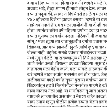
बऱ्याच रिकाम्या जागा होत्या (हे वर्णन १९७५ मधले !
अवघड आहे, तेव्हा आपण ही गाडी सोडून देऊ. त्यावर मी
डब्यात चढूयाकी. त्यावर ते किंचितसे हसले व मला म्ह
४४० व्होल्टचा विजेचा झटका बसला ! म्हणजे या डब्या
माझे वय नव्हते ते ). मग मला आजोबांनी या दोन्ही व
होता. त्यानंतर बरीच वर्षे पहिल्या वर्गाचा डबा हा माझ
डब्यात घुसण्याला पर्याय नव्हता. मोठेपणी मी कमावता 
सांगू ? मला तुझ्या त्या वातानुकुलीत वर्गाचा प्र
खिडक्या, आतमध्ये झालेली झुरळे आणि कुंद वातावर
बोलत नाही. बहुतेक सगळे एकतर मोबाईलवर चढ्या गप्
मध्ये गुंगून गेलेले. या सगळ्यांमुळे मी तिथे अक्षरशः 
जाणे पसंत करतो. तिथल्या उघड्या खिडक्या, सुसाट 
वातावरण मला बेहोष करते. मला चांगले आठवतंय की मी क
खरं म्हणजे माझा सर्वात मनपसंत वर्ग तोच होता. जेव्
अलीकडच्या काही वर्षात तुझ्या दुसऱ्या वर्गाच्या प्र
खिडक्यांतून हलते निसर्गसौंदर्य मनसोक्त पाहणे हे खर
घाला घातला गेला आहे. या मार्गांवरून तू जात असत
याप्रकारे त्यांच्यातील असंतोष व नैराश्य बाहेर काढत
यावर उपाय म्हणून पोलीस प्रत्येक डब्यात येऊन प्रव