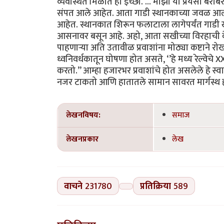
व्यवस्थित मिळोत ही इच्छा. ... माझा या प्रेयसी बर
संपत आले आहेत. आता गाडी स्थानकाच्या जवळ आल्या
आहेत. स्थानकात शिरून फलाटाला लागेपर्यंत गाडी खूप
आसनावर बसून आहे. अहो, आता सखीच्या विरहाची वे
पाहणाऱ्या अति उतावीळ प्रवाशांना मोठ्या कष्टा
ध्वनिवर्धकातून घोषणा होत असते, ‘’हे मध्य रेल्वेचे X
करतो.’’ आम्हा हजारभर प्रवाशांचे होत असलेले हे स्
नजर टाकतो आणि हातातले सामान सावरत मार्गस्थ होतो.
लेखनविषय:
समाज
लेखनप्रकार
लेख
वाचने
231780
प्रतिक्रिया
589