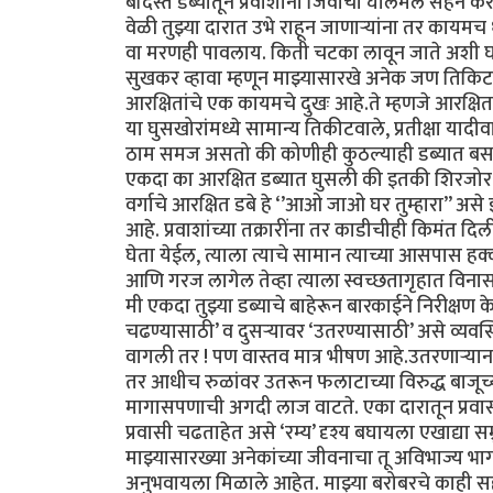
बंदिस्त डब्यातून प्रवाशांनी जिवाची घालमेल सहन क
वेळी तुझ्या दारात उभे राहून जाणाऱ्यांना तर काय
वा मरणही पावलाय. किती चटका लावून जाते अशी घटन
सुखकर व्हावा म्हणून माझ्यासारखे अनेक जण तिकिटाच
आरक्षितांचे एक कायमचे दुखः आहे.ते म्हणजे आरक्ष
या घुसखोरांमध्ये सामान्य तिकीटवाले, प्रतीक्षा या
ठाम समज असतो की कोणीही कुठल्याही डब्यात बसले 
एकदा का आरक्षित डब्यात घुसली की इतकी शिरजोर 
वर्गाचे आरक्षित डबे हे ‘’आओ जाओ घर तुम्हारा’’ असे
आहे. प्रवाशांच्या तक्रारींना तर काडीचीही किमंत दिल
घेता येईल, त्याला त्याचे सामान त्याच्या आसपास 
आणि गरज लागेल तेव्हा त्याला स्वच्छतागृहात विनासं
मी एकदा तुझ्या डब्याचे बाहेरून बारकाईने निरीक्षण के
चढण्यासाठी’ व दुसऱ्यावर ‘उतरण्यासाठी’ असे व्य
वागली तर ! पण वास्तव मात्र भीषण आहे.उतरणाऱ्यान
तर आधीच रुळांवर उतरून फलाटाच्या विरुद्ध बाजूच्य
मागासपणाची अगदी लाज वाटते. एका दारातून प्रवासी
प्रवासी चढताहेत असे ‘रम्य’ दृश्य बघायला एखाद्या सम
माझ्यासारख्या अनेकांच्या जीवनाचा तू अविभाज्य भ
अनुभवायला मिळाले आहेत. माझ्या बरोबरचे काही सहप