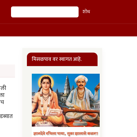
शोध
शोध
मिसळपाव वर स्वागत आहे.
ाली
ीला
ीच
 डब्यात