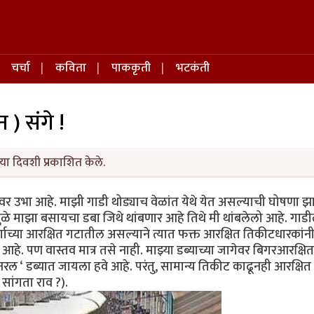
चर्चा
कविता
पाककृती
भटकंती
न ) संगे !
या दिवशी प्रकाशित केले.
ावर उभा आहे. माझी गाडी थोड्याच वेळांत येथे येत असल्याची घोषणा झ
ामुळे माझा बसायचा डबा जिथे थांबणार आहे तिथे मी थांबलेलो आहे. गाड
 वर्गाच्या आरक्षित गटातील असल्याने त्यात फक्त आरक्षित तिकीटधारकांन
हे. पण वास्तव मात्र तसे नाही. माझ्या डब्याच्या जागेवर बिगरआरक्षित
नरल ‘ डब्यात जायला हवे आहे. परंतु, सामान्य तिकीट काढूनही आरक्षित
सांगता राव ?).