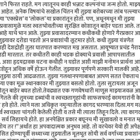
ाने फिरत राहते. मग त्यातूनच काही भन्नाट कल्पनांचा जन्म होतो. माझ्य
 आहेत. अनेक विषयांचे सखोल चिंतन मी तुझ्या बरोबरच्या लांब पल्ल्याच
 ‘एक्स्प्रेस’ व ‘लोकल’ या प्रकारांतून होतो. पण, अधूनमधून मी तुझ्या
्रवासामुळे मला स्वतःभोवतीच्या सुरक्षित कोशातून बाहेर पडता आले. 
 आहे याचे भान आले. तुझ्या प्रवासादरम्यान कधीकधी होणारे गैरप्रकार 
ुझ्यावर दरोडा पडतो अन प्रवाशांची लूटमार होते. कधी तुझ्या यंत्रणेत
देशद्रोही तुला घातपात करण्यात मग्न असतात. आयूष्यात प्रचंड नैराश
े उडी मारतात. तर कधीतरी काही भडक डोक्याचे प्रवासी आपापसातील
त. अशा हृदयद्रावक घटना कधीही न घडोत अशी माझी मनोमन प्रार्थना आह
हून अधिक वर्षे होऊन गेलीत. तुझ्यावर पूर्णपणे सरकारी मालकी आहे. 
टेही तुझ्या ठायी आढळतात. तुझ्या गलथानपणाबाबत आपण सतत ऐकताच
या एका मूळ स्थानकावर मी तुझ्यात बसलो होतो. तुला सुटायला अजून
कीतून बाहेर बघत होतो.तेवढ्यात एक गणवेषधारी माणूस माझ्याजवळ आ
ंगितले की तुमच्या डब्यांची व स्वच्छतागृहांची साफसफाई कामगारांनी क
 हवे होते. त्याने मला अधिकृत नमुन्यातील कागद भरण्यास दिला.मग म
व स्वच्छता चांगली केलेली होती व तसे मी त्याला लिहून दिले. त्या काग
 सर्व लिहायचे होते. हा अनपेक्षित प्रकार बघूनच मी सुखावलो व मनात म
य तर !” अर्थात हा अपवादात्मक अनुभव आहे. तो वरचेवर येवो ही अपेक्षा
 होण्यापूर्वी सध्याच्या तुझ्यातील मूलभूत सोयी सर्व वर्गाच्या प्रवाशां