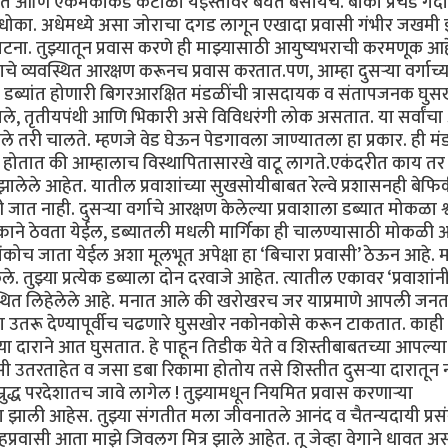
रत आणि एकमेकांकडे कंटाळा येईस्तोवर बघत बसायचे. बाकी प्रचंड गर्दी
मच धोका. अधेमध्ये असा जोराचा दगड लागून एखादा प्रवासी गंभीर जखम
ा. तुझ्यातून प्रवास करणे ही माझ्यासाठी आयुष्यभराची करमणूक आहे
े व्यवस्थित आरक्षण करूनच प्रवास करतात.पण, आम्हा दुसऱ्या वर्गाच्य
ित डब्यांत होणारी बिगरआरक्षित मंडळींची त्रासदायक व संतापजनक घुस
दीवाले, तृतीयपंथी आणि भिकारी असे विविधरंगी लोक असतात. या सर्वांच
तरी चालते. म्हणजे वेड घेऊन पेडगावला जाण्यातला हा प्रकार. ही म
होतात की आम्हालाच विस्थापितासारखे वाटू लागते.एकंदरीत काय तर द
 झालेले आहेत. यातील प्रवाशांच्या सुखसोयीबाबत रेल्वे प्रशासनही बेफि
ी जात नाही. दुसऱ्या वर्गाचे आरक्षण केलेल्या प्रवाशाला डब्यात मोकळा श
हक्काने ठेवता येईल, डब्यातली मधली मार्गिका ही चालण्यासाठी मोकळी
कोच जाता येईल अशा मूलभूत अपेक्षा हा ‘बिचारा प्रवासी’ ठेऊन आहे. म
ले. तुझ्या प्रत्येक डब्याला दोन दरवाजे आहेत. त्यातील एकावर ‘प्रवाशांन
वस्थित लिहेलेले आहे. मनात आले की खरोखरच जर याप्रमाणे आपली जनत
ा उतरू देण्यापूर्वीच चढणारे घुसखोर नकोनकोसे करून टाकतात. काही न
ा दाराने आत घुसतात. हे पाहून तिडीक येते व शिस्तीबाबतच्या आपल्या
 उतरताहेत व जसा डबा रिकामा होतोय तसे शिस्तीत दुसऱ्या दारातून 
्रुद्ध परदेशातच जावे लागेल ! तुझ्यामधून नियमित प्रवास करणाऱ्या
ाग झाली आहेस. तुझ्या संगतीत मला जीवनातले आनंद व चैतन्यदायी प्रस
्रवासी आता माझे जिवलग मित्र झाले आहेत. तू जेव्हा वेगाने धावत 