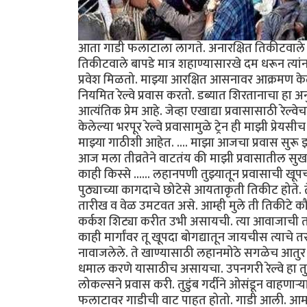
आता गाडी फलाटाला लागते. अनारक्षित तिकीटवाले (व
तिकीटवाले बापडे मात्र शहाण्यासारखे दम धरून त्या
प्रवेश मिळतो. माझ्या आरक्षित आसनावर आक्रमण केले
नियमित रेल्वे प्रवास करतो. डब्यात शिरतानाचा हा अनुभ
आत्यंतिक प्रेम आहे. जेव्हा एखाद्या प्रवासासाठी रेल्
केलेल्या भरपूर रेल्वे प्रवासामुळे ट्रेन ही माझी प
माझ्या गाठीशी आहेत. .... माझा आजचा प्रवास सुरू
आज मला तीव्रतेने वाटतंय की माझी प्रवासातील सुख 
काही किस्से ...... लहानपणी तुझ्यातून प्रवासाची खू
पुठ्याच्या कागदाचे छोटेसे आयताकृती तिकीट होते. त
तारीख व वेळ उमटवत असे. आम्ही मुले ती तिकीटे क
कर्कश शिट्या करीत उभी असायची. त्या आवाजाची तर
काही मार्गांवर तू खूपदा बोगद्यातून जायचीस त्याचे
नावाजलेले. ते खाण्यासाठी लहानमोठे सगळेच आतुर अ
धमाल करणे यासाठीच असायचा. उपनगरी रेल्वे हा त
लोकल्सने प्रवास करी. तुडुंब गर्दीने ओसंडून वाहणाऱ्
फलाटावर गाडीची वाट पाहत होतो. गाडी आली. आमच्या 