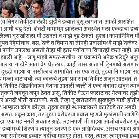
 बिगर तिकीटवालेही) झुंडीने डब्यात घुसू लागतात. आम्ही आरक्षित
ंना आधी चढू देतो. शेवटी घामाघूम झालेल्या अवस्थेत मला एकदाचा डब्य
ल्या घुसखोराला मी उठवतो व माझे बूड टेकतो. हुश्श ! कामानिमित्त म
व नेहेमीचाच. बस, रेल्वे व विमान या तीनही प्रवासांमध्ये माझे रेल्वेवर
वेचा पर्याय उपलब्ध असतो तेव्हा मी इतर पर्यायांचा विचारही करत नाही. आ
्रेयसीच झाली आहे – जणू माझी सफर-सखीच. या प्रवासांचे अनेक भलेबुरे अनु
 झालाय. गाडीने आता वेग घेतलाय. काही तास आता मी ट्रेनमध्ये असणार
दुख्खे माझ्या या सखीलाच सांगावित. तर एक सखे, तुझ्या नि माझ्या स
पच मज्जा वाटायची. त्या काळचे तुझ्या प्रवासाचे तिकीट अजून आठवते. ते
े तिकीट-खिडकीवरून घेताना आतली व्यक्ती ते एका यंत्रावर दाबून त्या
ौतुकाने जमवून जपून ठेवत असू. तिकीट घेऊन फलाटावर गेल्यावर तुझी 
 अगदी भीती वाटायची. सखे, तेव्हा तू खरोखरीच झुकझुक गाडी होतीस.
 तर आम्हाला कोण कौतुक. तुझ्या काही स्थानकांवरचे बटाटेवडे तर अगदी
सत. एकून काय, तर तुझ्या बरोबरचा प्रवास म्हणजे मुलांसाठी खाणेपि
ुझा एक महानगरी अवतार आहे. लहानपणी मी माझ्या आजोबांबरोबर मुंब
या डब्यांमध्ये शिरणे व त्यातून उतरणे हे एक अग्निदिव्यच. असेच एकदा आम
समोरच्या डब्यात गर्दीचा महापूर होता. परंतु, त्याला लागूनच्या डब्य