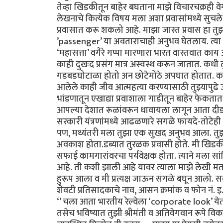
तेव्हा खिडकीतून बाहेर बघताना माझे विचारचक्रही वेग
लेखनाचे कित्येक विषय मला अशा प्रवासांमध्ये सुचले
प्रवासात करू शकलो आहे. माझा जास्त प्रवास हा तुझ्या
’passenger’ या अवताराचाही अनुभव घेतलाय. त्या प
‘महासत्ता’ वगैरे गप्पा मारणारा भारत वास्तवात काय
काही दुखःद प्रसंग मात्र अस्वस्थ करून जातात. कधी त
गडबडघोटाळा होतो अन छोटेमोठे अपघात होतात. काही 
आलेले काही जीव आत्महत्या करण्यासाठी तुझ्यापुढ
भांडणातून एखाद्या प्रवाशाला गाडीतून बाहेर फेकता
आपल्या देशात रूळांवरून धावायला लागून आता दीडशे
सरकारी यंत्रणांमध्ये आढळणारे सगळे फायदे-तो
पण, मध्यंतरी मला तुझा एक सुखद अनुभव आला. तुझ्
अवकाश होता.डब्यात तुरळक प्रवासी होते. मी खिड
सफाई कामगारांवरचा पर्यवेक्षक होता. त्याने मला सा
आहे. ती कशी झाली आहे यावर त्याला माझे लेखी मत
हुरूप आला व मी प्रत्यक्ष जाऊन सगळे बघून आलो. सर्
शेवटी प्रतिसादकाचे नाव, आसन क्रमांक व फोन नं. इ.
‘’ चला आता भारतीय रेल्वेला ‘corporate look’ येतो
तसेच भविष्यात तुझी श्रीमंती व अतिवेगवान रूपे विकसित