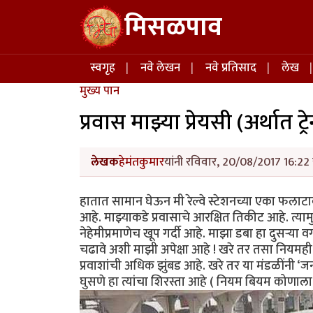
Skip to main content
मिसळपाव
Main navigation
स्वगृह
नवे लेखन
नवे प्रतिसाद
लेख
मुख्य पान
प्रवास माझ्या प्रेयसी (अर्थात ट्रे
लेखक
हेमंतकुमार
यांनी रविवार, 20/08/2017 16:22 
हातात सामान घेऊन मी रेल्वे स्टेशनच्या एका फलाट
आहे. माझ्याकडे प्रवासाचे आरक्षित तिकीट आहे. त्य
नेहेमीप्रमाणेच खूप गर्दी आहे. माझा डबा हा दुसऱ्या
चढावे अशी माझी अपेक्षा आहे ! खरे तर तसा नियमही आ
प्रवाशांची अधिक झुंबड आहे. खरे तर या मंडळींनी ‘ज
घुसणे हा त्यांचा शिरस्ता आहे ( नियम बियम कोणाला 