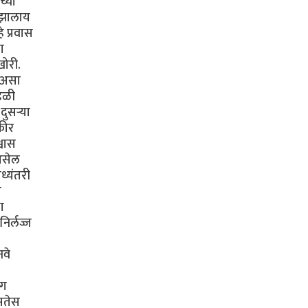
च्या
ी झालाय
 प्रवास
ा
खोरी.
ा असा
ंडळी
ुसऱ्या
कीर
्वास
 असेल
ध्यंतरी
ी
ा
िर्लज्ज
नवे
ंग
असतेस