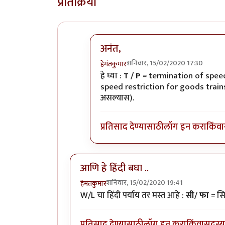
प्रतिक्रिया
अनंत,
शनिवार, 15/02/2020 17:30
हेमंतकुमार
In reply to
रेल्वे रुळांच्या
by
अनन्त्_यात्र
हे घ्या :
T / P
= termination of speed
speed restriction for goods trai
असल्यास).
प्रतिसाद देण्यासाठी
लॉग इन करा
किंवा
आणि हे हिंदी बघा ..
शनिवार, 15/02/2020 19:41
हेमंतकुमार
W/L चा हिंदी पर्याय तर मस्त आहे :
सी/ फा
= सि
प्रतिसाद देण्यासाठी
लॉग इन करा
किंवा
सदस्य 