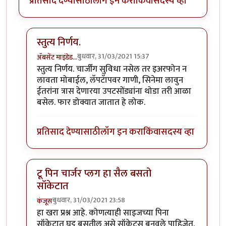
प्रतिसाद देण्यासाठी
लॉग इन करा
किंवा
सदस्य व्हा
स्तुत्य निर्णय.
बुधवार, 31/03/2021 15:37
ॲबसेंट माइंडेड…
In reply to
महत्वाचा निर्णय विचाराधीन
by
हेमंतकुमार
स्तुत्य निर्णय. चार्जींग सुविधा नसेल तर इअरफोन न
लावता मोबाईल, लॅपटॅापवर गाणी, सिनेमा लावुन
ईतरांना त्रास देणारया उपटसोंड्यांना थोडा तरी आळा
बसेल. फार डोक्यात जातात हे लोक.
प्रतिसाद देण्यासाठी
लॉग इन करा
किंवा
सदस्य व्हा
टू पिन चार्जर प्लग हा सैल बसतो
सॉकेटात
बुधवार, 31/03/2021 23:58
कंजूस
In reply to
महत्वाचा निर्णय विचाराधीन
by
हेमंतकुमार
हा खरा प्रश्न आहे. कोणत्याही साइजच्या पिना
सॉकेटात घट्ट बसतील असे सॉकेट्स बनवले पाहिजेत.