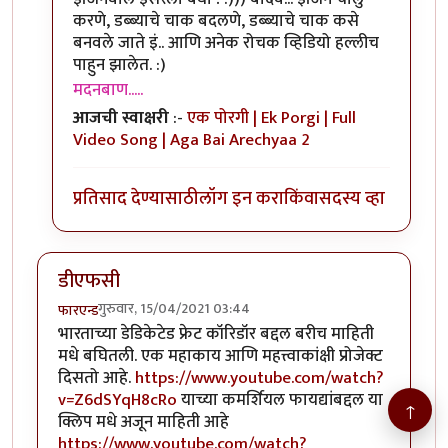
करणे, डब्ब्याचे चाक बदलणे, डब्ब्याचे चाक कसे
बनवले जाते इं.. आणि अनेक रोचक व्हिडियो हल्लीच
पाहुन झालेत. :)
मदनबाण.....
आजची स्वाक्षरी
:-
एक पोरगी | Ek Porgi | Full
Video Song | Aga Bai Arechyaa 2
प्रतिसाद देण्यासाठी
लॉग इन करा
किंवा
सदस्य व्हा
डीएफसी
गुरुवार, 15/04/2021 03:44
फारएन्ड
भारताच्या डेडिकेटेड फ्रेट कॉरिडॉर बद्दल बरीच माहिती
मधे बघितली. एक महाकाय आणि महत्त्वाकांक्षी प्रोजेक्ट
दिसतो आहे.
https://www.youtube.com/watch?
v=Z6dSYqH8cRo
याच्या कमर्शियल फायद्यांबद्दल या
↑
क्लिप मधे अजून माहिती आहे
https://www.youtube.com/watch?