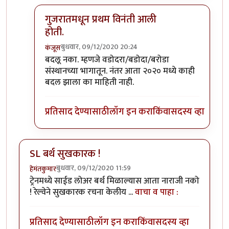
गुजरातमधून प्रथम विनंती आली
होती.
बुधवार, 09/12/2020 20:24
कंजूस
In reply to
माथेरानची आहेच.
by
कंजूस
बदलू नका. म्हणजे वडोदरा/बडोदा/बरोडा
संस्थानच्या भागातून. नंतर आता २०२० मध्ये काही
बदल झाला का माहिती नाही.
प्रतिसाद देण्यासाठी
लॉग इन करा
किंवा
सदस्य व्हा
SL बर्थ सुखकारक !
बुधवार, 09/12/2020 11:59
हेमंतकुमार
ट्रेनमध्ये साईड लोअर बर्थ मिळाल्यास आता नाराजी नको
! रेल्वेने सुखकारक रचना केलीय ...
वाचा व पाहा :
प्रतिसाद देण्यासाठी
लॉग इन करा
किंवा
सदस्य व्हा