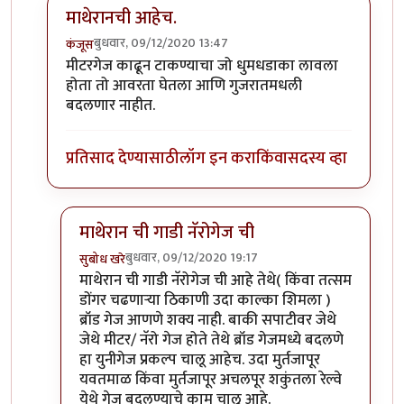
माथेरानची आहेच.
बुधवार, 09/12/2020 13:47
कंजूस
In reply to
नॅरोगेज ट्रेन...
by
हेमंतकुमार
मीटरगेज काढून टाकण्याचा जो धुमधडाका लावला
होता तो आवरता घेतला आणि गुजरातमधली
बदलणार नाहीत.
प्रतिसाद देण्यासाठी
लॉग इन करा
किंवा
सदस्य व्हा
माथेरान ची गाडी नॅरोगेज ची
बुधवार, 09/12/2020 19:17
सुबोध खरे
In reply to
माथेरानची आहेच.
by
कंजूस
माथेरान ची गाडी नॅरोगेज ची आहे तेथे( किंवा तत्सम
डोंगर चढणाऱ्या ठिकाणी उदा काल्का शिमला )
ब्रॉड गेज आणणे शक्य नाही. बाकी सपाटीवर जेथे
जेथे मीटर/ नॅरो गेज होते तेथे ब्रॉड गेजमध्ये बदलणे
हा युनीगेज प्रकल्प चालू आहेच. उदा मुर्तजापूर
यवतमाळ किंवा मुर्तजापूर अचलपूर शकुंतला रेल्वे
येथे गेज बदलण्याचे काम चालू आहे.