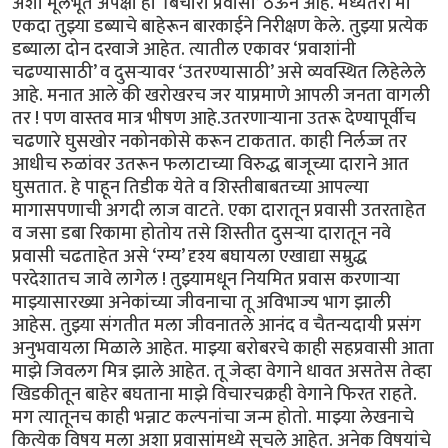
अशा मूलभूत अपेक्षा हा ‘बिचारा प्रवासी’ ठेऊन आहे. मध्यंतरी मी
एकदा तुझ्या डब्याचे बाहेरून बारकाईने निरीक्षण केले. तुझ्या प्रत्येक
डब्याला दोन दरवाजे आहेत. त्यातील एकावर ‘प्रवाशांनी
चढण्यासाठी’ व दुसऱ्यावर ‘उतरण्यासाठी’ असे व्यवस्थित लिहेलेले
आहे. मनात आले की खरोखरच जर याप्रमाणे आपली जनता वागली
तर ! पण वास्तव मात्र भीषण आहे.उतरणाऱ्याना उतरू देण्यापूर्वीच
चढणारे घुसखोर नकोनकोसे करून टाकतात. काही निर्लज्ज तर
आधीच रुळांवर उतरून फलाटाच्या विरुद्ध बाजूच्या दाराने आत
घुसतात. हे पाहून तिडीक येते व शिस्तीबाबतच्या आपल्या
मागासपणाची अगदी लाज वाटते. एका दारातून प्रवासी उतरताहेत
व जसा डबा रिकामा होतोय तसे शिस्तीत दुसऱ्या दारातून नवे
प्रवासी चढताहेत असे ‘रम्य’ दृश्य बघायला एखाद्या सम्रुद्ध
परदेशातच जावे लागेल ! तुझ्यामधून नियमित प्रवास करणाऱ्या
माझ्यासारख्या अनेकांच्या जीवनाचा तू अविभाज्य भाग झाली
आहेस. तुझ्या संगतीत मला जीवनातले आनंद व चैतन्यदायी प्रसंग
अनुभवायला मिळाले आहेत. माझ्या बरोबरचे काही सहप्रवासी आता
माझे जिवलग मित्र झाले आहेत. तू जेव्हा वेगाने धावत असतेस तेव्हा
खिडकीतून बाहेर बघताना माझे विचारचक्रही वेगाने फिरत राहते.
मग त्यातूनच काही भन्नाट कल्पनांचा जन्म होतो. माझ्या लेखनाचे
कित्येक विषय मला अशा प्रवासांमध्ये सुचले आहेत. अनेक विषयांचे