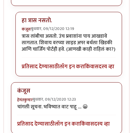
हा त्रास नसतो.
बुधवार, 09/12/2020 12:19
कंजूस
In reply to
SL बर्थ सुखकारक !
by
हेमंतकुमार
त्रास लांबीचा असतो. उंच प्रवाशांना पाय आखडावे
लागतात. शिवाय वरच्या साइड अपर बर्थला खिडकी
आणि चार्जिंग पोर्टही हवे. (आणखी काही राहिलं का?)
प्रतिसाद देण्यासाठी
लॉग इन करा
किंवा
सदस्य व्हा
कंजूस
बुधवार, 09/12/2020 12:23
हेमंतकुमार
चांगली सूचना. भविष्यात वाट पाहू .... 😀
प्रतिसाद देण्यासाठी
लॉग इन करा
किंवा
सदस्य व्हा