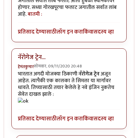
जगातील सर्वात लांब फलाट आता हुबळी स्थानकावर
होणार. सध्या गोरखपूरचा फलाट जगातील सर्वात लांब
आहे.
बातमी :
प्रतिसाद देण्यासाठी
लॉग इन करा
किंवा
सदस्य व्हा
नॅरोगेज ट्रेन...
सोमवार, 09/11/2020 20:48
हेमंतकुमार
भारतात अगदी मोजक्या ठिकाणी
नॅरोगेज ट्रेन
अजून
आहेत. त्यापैकी एक कालका ते सिमला या मार्गावर
धावते. तिच्यासाठी तयार केलेले हे नवे इंजिन नुकतेच
सेवेत दाखल झाले :
प्रतिसाद देण्यासाठी
लॉग इन करा
किंवा
सदस्य व्हा