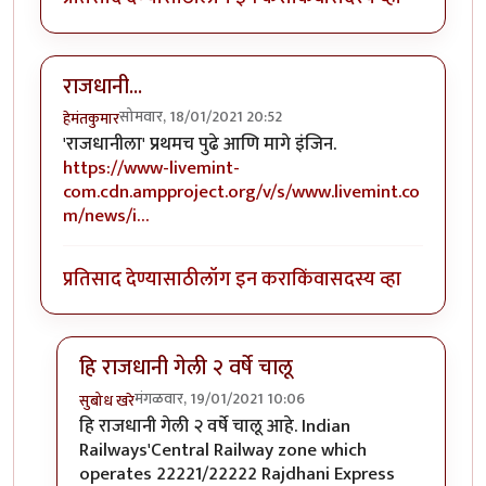
राजधानी...
सोमवार, 18/01/2021 20:52
हेमंतकुमार
'राजधानीला' प्रथमच पुढे आणि मागे इंजिन.
https://www-livemint-
com.cdn.ampproject.org/v/s/www.livemint.co
m/news/i…
प्रतिसाद देण्यासाठी
लॉग इन करा
किंवा
सदस्य व्हा
हि राजधानी गेली २ वर्षे चालू
मंगळवार, 19/01/2021 10:06
सुबोध खरे
In reply to
राजधानी...
by
हेमंतकुमार
हि राजधानी गेली २ वर्षे चालू आहे. Indian
Railways'Central Railway zone which
operates 22221/22222 Rajdhani Express