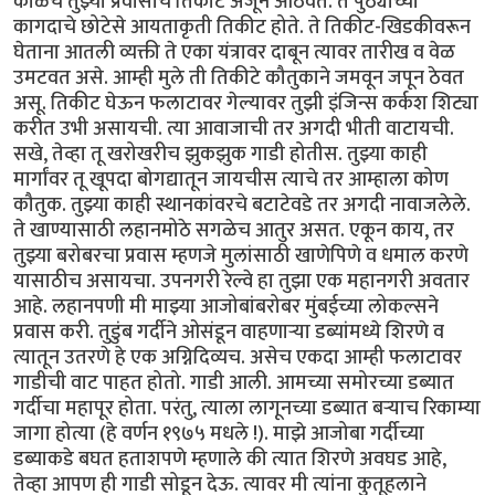
काळचे तुझ्या प्रवासाचे तिकीट अजून आठवते. ते पुठ्याच्या
कागदाचे छोटेसे आयताकृती तिकीट होते. ते तिकीट-खिडकीवरून
घेताना आतली व्यक्ती ते एका यंत्रावर दाबून त्यावर तारीख व वेळ
उमटवत असे. आम्ही मुले ती तिकीटे कौतुकाने जमवून जपून ठेवत
असू. तिकीट घेऊन फलाटावर गेल्यावर तुझी इंजिन्स कर्कश शिट्या
करीत उभी असायची. त्या आवाजाची तर अगदी भीती वाटायची.
सखे, तेव्हा तू खरोखरीच झुकझुक गाडी होतीस. तुझ्या काही
मार्गांवर तू खूपदा बोगद्यातून जायचीस त्याचे तर आम्हाला कोण
कौतुक. तुझ्या काही स्थानकांवरचे बटाटेवडे तर अगदी नावाजलेले.
ते खाण्यासाठी लहानमोठे सगळेच आतुर असत. एकून काय, तर
तुझ्या बरोबरचा प्रवास म्हणजे मुलांसाठी खाणेपिणे व धमाल करणे
यासाठीच असायचा. उपनगरी रेल्वे हा तुझा एक महानगरी अवतार
आहे. लहानपणी मी माझ्या आजोबांबरोबर मुंबईच्या लोकल्सने
प्रवास करी. तुडुंब गर्दीने ओसंडून वाहणाऱ्या डब्यांमध्ये शिरणे व
त्यातून उतरणे हे एक अग्निदिव्यच. असेच एकदा आम्ही फलाटावर
गाडीची वाट पाहत होतो. गाडी आली. आमच्या समोरच्या डब्यात
गर्दीचा महापूर होता. परंतु, त्याला लागूनच्या डब्यात बऱ्याच रिकाम्या
जागा होत्या (हे वर्णन १९७५ मधले !). माझे आजोबा गर्दीच्या
डब्याकडे बघत हताशपणे म्हणाले की त्यात शिरणे अवघड आहे,
तेव्हा आपण ही गाडी सोडून देऊ. त्यावर मी त्यांना कुतूहलाने