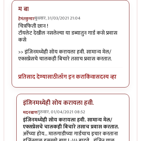
म बा
बुधवार, 31/03/2021 21:04
हेमंतकुमार
चित्रफिती छान !
टॉयलेट देखील नसलेल्या या डब्यातुन गार्ड कसे प्रवास
कसे
>> इंजिनमध्येही सोय करायला हवी. सामान्य मेल/
एक्सप्रेसचे चालकही बिचारे तसाच प्रवास करतात.
प्रतिसाद देण्यासाठी
लॉग इन करा
किंवा
सदस्य व्हा
इंजिनमध्येही सोय करायला हवी.
गुरुवार, 01/04/2021 08:52
मदनबाण
In reply to
म बा
by
हेमंतकुमार
इंजिनमध्येही सोय करायला हवी. सामान्य मेल/
एक्सप्रेसचे चालकही बिचारे तसाच प्रवास करतात.
अर्रेच्या होय... मालगाडीच्या गार्डचाच इचार करताना
इजिंनवाल इसरलो बघा ! :))) बादवे... इंजिन चालु