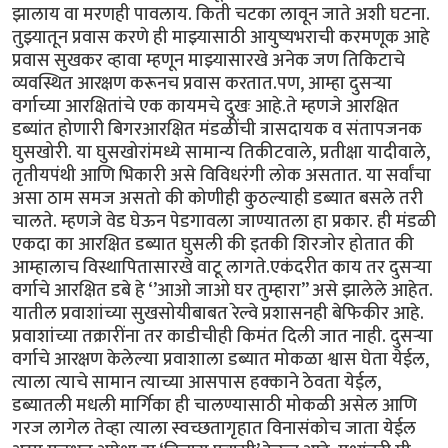
झालाय वा मरणही पावलाय. किती चटका लावून जाते अशी घटना.
तुझ्यातून प्रवास करणे ही माझ्यासाठी आयुष्यभराची करमणूक आहे
प्रवास सुखकर व्हावा म्हणून माझ्यासारखे अनेक जण तिकिटाचे
व्यवस्थित आरक्षण करूनच प्रवास करतात.पण, आम्हा दुसऱ्या
वर्गाच्या आरक्षितांचे एक कायमचे दुखः आहे.ते म्हणजे आरक्षित
डब्यांत होणारी बिगरआरक्षित मंडळींची त्रासदायक व संतापजनक
घुसखोरी. या घुसखोरांमध्ये सामान्य तिकीटवाले, प्रतीक्षा यादीवाले,
तृतीयपंथी आणि भिकारी असे विविधरंगी लोक असतात. या सर्वांचा
असा ठाम समज असतो की कोणीही कुठल्याही डब्यात बसले तरी
चालते. म्हणजे वेड घेऊन पेडगावला जाण्यातला हा प्रकार. ही मंडळी
एकदा का आरक्षित डब्यात घुसली की इतकी शिरजोर होतात की
आम्हालाच विस्थापितासारखे वाटू लागते.एकंदरीत काय तर दुसऱ्या
वर्गाचे आरक्षित डबे हे ‘’आओ जाओ घर तुम्हारा’’ असे झालेले आहेत.
यातील प्रवाशांच्या सुखसोयीबाबत रेल्वे प्रशासनही बेफिकीर आहे.
प्रवाशांच्या तक्रारींना तर काडीचीही किमंत दिली जात नाही. दुसऱ्या
वर्गाचे आरक्षण केलेल्या प्रवाशाला डब्यात मोकळा श्वास घेता येईल,
त्याला त्याचे सामान त्याच्या आसपास हक्काने ठेवता येईल,
डब्यातली मधली मार्गिका ही चालण्यासाठी मोकळी असेल आणि
गरज लागेल तेव्हा त्याला स्वच्छतागृहात विनासंकोच जाता येईल