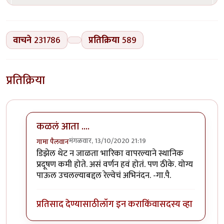
वाचने
231786
प्रतिक्रिया
589
प्रतिक्रिया
कळलं आता ....
मंगळवार, 13/10/2020 21:19
गामा पैलवान
In reply to
बातमी
by
हेमंतकुमार
डिझेल थेट न जाळता भारिका वापरल्याने स्थानिक
प्रदूषण कमी होते. असं वर्णन हवं होतं. पण ठीके. योग्य
पाऊल उचलल्याबद्दल रेल्वेचं अभिनंदन. -गा.पै.
प्रतिसाद देण्यासाठी
लॉग इन करा
किंवा
सदस्य व्हा