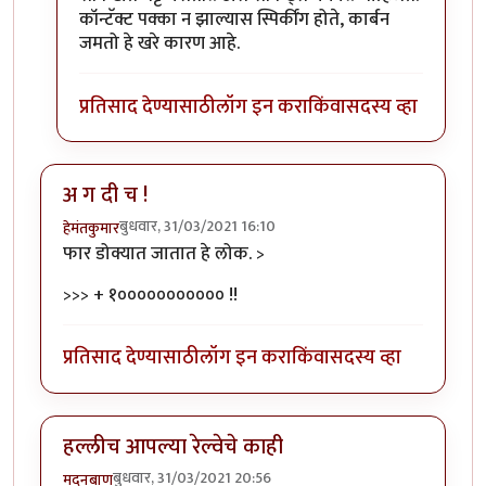
कॉन्टॅक्ट पक्का न झाल्यास स्पिर्कींग होते, कार्बन
जमतो हे खरे कारण आहे.
प्रतिसाद देण्यासाठी
लॉग इन करा
किंवा
सदस्य व्हा
अ ग दी च !
बुधवार, 31/03/2021 16:10
हेमंतकुमार
फार डोक्यात जातात हे लोक. >
>>> + १००००००००००० !!
प्रतिसाद देण्यासाठी
लॉग इन करा
किंवा
सदस्य व्हा
हल्लीच आपल्या रेल्वेचे काही
बुधवार, 31/03/2021 20:56
मदनबाण