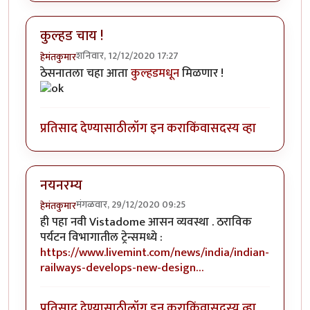
कुल्हड चाय !
शनिवार, 12/12/2020 17:27
हेमंतकुमार
ठेसनातला चहा आता
कुल्हडमधून
मिळणार !
प्रतिसाद देण्यासाठी
लॉग इन करा
किंवा
सदस्य व्हा
नयनरम्य
मंगळवार, 29/12/2020 09:25
हेमंतकुमार
ही पहा नवी Vistadome आसन व्यवस्था . ठराविक
पर्यटन विभागातील ट्रेन्समध्ये :
https://www.livemint.com/news/india/indian-
railways-develops-new-design…
प्रतिसाद देण्यासाठी
लॉग इन करा
किंवा
सदस्य व्हा