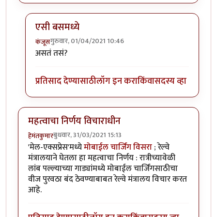
एसी बसमध्ये
गुरुवार, 01/04/2021 10:46
कंजूस
In reply to
नवे कोच, नव्या सोयी
by
हेमंतकुमार
असतं तसं?
प्रतिसाद देण्यासाठी
लॉग इन करा
किंवा
सदस्य व्हा
महत्वाचा निर्णय विचाराधीन
बुधवार, 31/03/2021 15:13
हेमंतकुमार
'मेल-एक्सप्रेस'मध्ये
मोबाईल चार्जिंग विसरा
; रेल्वे
मंत्रालयाने घेतला हा महत्वाचा निर्णय : रात्रीच्यावेळी
लांब पल्ल्याच्या गाड्यांमध्ये मोबाईल चार्जिंगसाठीचा
वीज पुरवठा बंद ठेवण्याबाबत रेल्वे मंत्रालय विचार करत
आहे.