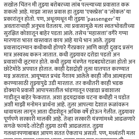
सखोल चिंतन मी तुझ्या बरोबरच्या लांब पल्ल्याच्या प्रवासात करू
शकलो आहे. माझा जास्त प्रवास हा तुझ्या ‘एक्स्प्रेस’ व ‘लोकल’ या
प्रकारांतून होतो. पण, अधूनमधून मी तुझ्या ’passenger’ या
अवताराचाही अनुभव घेतलाय. त्या प्रवासामुळे मला स्वतःभोवतीच्या
सुरक्षित कोशातून बाहेर पडता आले. तसेच ‘महासत्ता’ वगैरे गप्पा
मारणारा भारत वास्तवात काय आहे याचे भान आले. तुझ्या
प्रवासादरम्यान कधीकधी होणारे गैरप्रकार आणि काही दुखःद प्रसंग
मात्र अस्वस्थ करून जातात. कधी तुझ्यावर दरोडा पडतो अन
प्रवाशांची लूटमार होते. कधी तुझ्या यंत्रणेत गडबडघोटाळा होतो अन
छोटेमोठे अपघात होतात. काही देशद्रोही तुला घातपात करण्यात
मग्न असतात. आयूष्यात प्रचंड नैराश्य आलेले काही जीव आत्महत्या
करण्यासाठी तुझ्यापुढे उडी मारतात. तर कधीतरी काही भडक
डोक्याचे प्रवासी आपापसातील भांडणातून एखाद्या प्रवाशाला
गाडीतून बाहेर फेकतात. अशा हृदयद्रावक घटना कधीही न घडोत
अशी माझी मनोमन प्रार्थना आहे. तुला आपल्या देशात रूळांवरून
धावायला लागून आता दीडशेहून अधिक वर्षे होऊन गेलीत. तुझ्यावर
पूर्णपणे सरकारी मालकी आहे. तेव्हा सरकारी यंत्रणांमध्ये आढळणारे
सगळे फायदे-तोटेही तुझ्या ठायी आढळतात. तुझ्या
गलथानपणाबाबत आपण सतत ऐकताच असतो. पण, मध्यंतरी मला