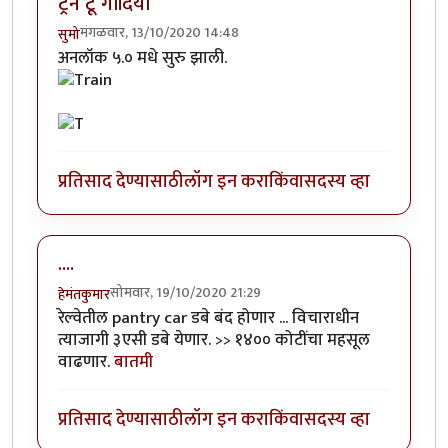
ट्रेन टू गोंदिया
मंगळवार, 13/10/2020 14:48
सुमो
अनलॉक ५.० मधे सुरु झाली.
प्रतिसाद देण्यासाठी
लॉग इन करा
किंवा
सदस्य व्हा
....
सोमवार, 19/10/2020 21:29
हेमंतकुमार
रेल्वेतील pantry car डबे बंद होणार ... विचाराधीन
त्याजागी ३एसी डबे येणार. >> १४०० कोटींचा महसूल
वाढणार.
बातमी
प्रतिसाद देण्यासाठी
लॉग इन करा
किंवा
सदस्य व्हा