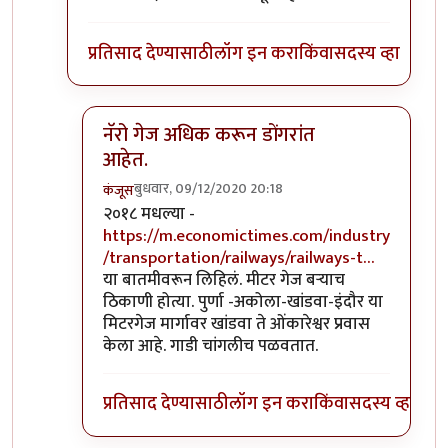
प्रतिसाद देण्यासाठी
लॉग इन करा
किंवा
सदस्य व्हा
नॅरो गेज अधिक करून डोंगरांत
आहेत.
बुधवार, 09/12/2020 20:18
कंजूस
In reply to
माथेरान ची गाडी नॅरोगेज ची
by
सुबोध खरे
२०१८ मधल्या -
https://m.economictimes.com/industry
/transportation/railways/railways-t…
या बातमीवरून लिहिलं. मीटर गेज बऱ्याच
ठिकाणी होत्या. पुर्णा -अकोला-खांडवा-इंदौर या
मिटरगेज मार्गावर खांडवा ते ओंकारेश्वर प्रवास
केला आहे. गाडी चांगलीच पळवतात.
प्रतिसाद देण्यासाठी
लॉग इन करा
किंवा
सदस्य व्हा