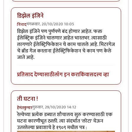
डिझेल इंजिने
मंगळवार, 20/10/2020 10:05
निनाद
डिझेल इंजिने पण पुर्णपणे बंद होणार आहेत. फक्त
ईलेक्ट्रिक इंजिने चालणार आहेत भारतभर. त्यासाठी
लागणारे ईलेक्ट्रिफिकेशन चे काम चालले आहे. मिटरगेज
चे ब्रॉड गेज करताना ईलेक्ट्रिफिकेशन चे काम पण केले
जाते आहे.
प्रतिसाद देण्यासाठी
लॉग इन करा
किंवा
सदस्य व्हा
ती घटना !
गुरुवार, 29/10/2020 14:12
हेमंतकुमार
रेल्वेच्या प्रत्येक डब्यात शौचालय सुरु करण्यासाठी एक
घटना कारणीभूत ठरली. त्या संदर्भात 'लोटा' घेऊन
उतरलेल्या प्रवाशाचे हे १९०९ मधील पत्र :