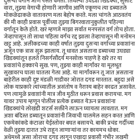
दुसऱ्या वर्गाने जाणे पसंत करतो. तिथल्या उघड्या खिडक्या, सुसाट
वारा, तुझ्या वेगाची होणारी जाणीव आणि एकूणच त्या डब्यातले
मोकळेढाकळे वातावरण मला बेहोष करते. मला चांगले आठवतंय
की मी काही प्रवास पूर्वीच्या तुझ्या बिगरवातानुकुलीत पहिल्या
वर्गातून केले होते. खरं म्हणजे माझा सर्वात मनपसंत वर्ग तोच होता.
जेव्हापासून तो साधा पहिला वर्गच रद्द झाला तेव्हापासून मी मनोमन
खट्टू आहे. अलीकडच्या काही वर्षात तुझ्या दुसऱ्या वर्गाच्या प्रवाशांना
अजून एक त्रास सुरू झालाय. तू धावत असताना डब्याच्या उघड्या
खिडक्यांतून हलते निसर्गसौंदर्य मनसोक्त पाहणे हे खरे तर या
प्रवाशांचे हक्काचे सुख. पण, तुझ्या काही मार्गांवर या मूलभूत
सुखावरच घाला घातला गेला आहे. या मार्गांवरून तू जात असताना
बाहेरील काही दुष्ट मंडळी गाडीवर जोरात दगड मारतात. बहुदा असे
लोक याप्रकारे त्यांच्यातील असंतोष व नैराश्य बाहेर काढत असावेत.
पण त्यामुळे प्रवाशांनी मात्र जीव मुठीत धरून प्रवास करायचा. मग
यावर उपाय म्हणून पोलीस प्रत्येक डब्यात येऊन प्रवाशांना
खिडक्यांचे लोखंडी शटर्स सक्तीने लाऊन घ्यायला लावतात. मग
अशा बंदिस्त डब्यातून प्रवाशांनी जिवाची घालमेल सहन करत आणि
एकमेकांकडे कंटाळा येईस्तोवर बघत बसायचे. बाकी प्रचंड गर्दीच्या
वेळी तुझ्या दारात उभे राहून जाणाऱ्यांना तर कायमच धोका.
अधेमध्ये असा जोराचा दगड लागून एखादा प्रवासी गंभीर जखमी