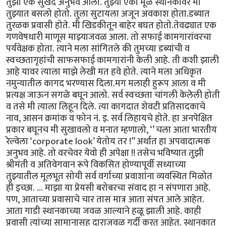
तुझा एक सुखद अनुभव आला. तुझ्या एका मूळ स्थानकावर मी
तुझ्यात बसलो होतो. तुला सुटायला अजून अवकाश होता.डब्यात
तुरळक प्रवासी होते. मी खिडकीतून बाहेर बघत होतो.तेवढ्यात एक
गणवेषधारी माणूस माझ्याजवळ आला. तो सफाई कामगारांवरचा
पर्यवेक्षक होता. त्याने मला सांगितले की तुमच्या डब्यांची व
स्वच्छतागृहांची साफसफाई कामगारांनी केली आहे. ती कशी झाली
आहे यावर त्याला माझे लेखी मत हवे होते. त्याने मला अधिकृत
नमुन्यातील कागद भरण्यास दिला.मग मलाही हुरूप आला व मी
प्रत्यक्ष जाऊन सगळे बघून आलो. सर्व स्वच्छता चांगली केलेली होती
व तसे मी त्याला लिहून दिले. त्या कागदात शेवटी प्रतिसादकाचे
नाव, आसन क्रमांक व फोन नं. इ. सर्व लिहायचे होते. हा अनपेक्षित
प्रकार बघूनच मी सुखावलो व मनात म्हणालो, ‘’ चला आता भारतीय
रेल्वेला ‘corporate look’ येतोय तर !” अर्थात हा अपवादात्मक
अनुभव आहे. तो वरचेवर येवो ही अपेक्षा !! तसेच भविष्यात तुझी
श्रीमंती व अतिवेगवान रूपे विकसित होण्यापूर्वी सध्याच्या
तुझ्यातील मूलभूत सोयी सर्व वर्गाच्या प्रवाशांना व्यवस्थित मिळोत
ही इच्छा. ... माझा या प्रेयसी बरोबरचा संवाद हा न संपणारा आहे.
पण, आताच्या प्रवासाचे चार तास मात्र आता संपत आले आहेत.
आता गाडी स्थानकाच्या जवळ आल्याने हळू झाली आहे. काही
प्रवासी त्यांच्या सामानासह दाराजवळ गर्दी करत आहेत. स्थानकात