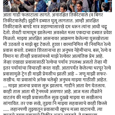
आता गाडी फलाटाला लागते. अनारक्षित तिकीटवाले (व बिगर
तिकीटवालेही) झुंडीने डब्यात घुसू लागतात. आम्ही आरक्षित
तिकीटवाले बापडे मात्र शहाण्यासारखे दम धरून त्यांना आधी चढू
देतो. शेवटी घामाघूम झालेल्या अवस्थेत मला एकदाचा डब्यात प्रवेश
मिळतो. माझ्या आरक्षित आसनावर आक्रमण केलेल्या घुसखोराला
मी उठवतो व माझे बूड टेकतो. हुश्श ! कामानिमित्त मी नियमित रेल्वे
प्रवास करतो. डब्यात शिरतानाचा हा अनुभव नेहेमीचाच. बस, रेल्वे व
विमान या तीनही प्रवासांमध्ये माझे रेल्वेवर आत्यंतिक प्रेम आहे.
जेव्हा एखाद्या प्रवासासाठी रेल्वेचा पर्याय उपलब्ध असतो तेव्हा मी
इतर पर्यायांचा विचारही करत नाही. आतापर्यंत केलेल्या भरपूर रेल्वे
प्रवासामुळे ट्रेन ही माझी प्रेयसीच झाली आहे – जणू माझी सफर-
सखीच. या प्रवासांचे अनेक भलेबुरे अनुभव माझ्या गाठीशी आहेत.
.... माझा आजचा प्रवास सुरू झालाय. गाडीने आता वेग घेतलाय.
काही तास आता मी ट्रेनमध्ये असणार आहे. आज मला तीव्रतेने
वाटतंय की माझी प्रवासातील सुख दुख्खे माझ्या या सखीलाच
सांगावित. तर एक सखे, तुझ्या नि माझ्या सहवासाचे काही किस्से
...... लहानपणी तुझ्यातून प्रवासाची खूपच मज्जा वाटायची. त्या