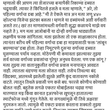
म्हणालो की आपण त्या शेजारच्या बऱ्यापैकी रिकाम्या डब्यात
चढूयाकी. त्यावर ते किंचितसे हसले व मला म्हणाले, “ अरे, तो
पहिल्या वर्गाचा डबा आहे.’’ मी ते ऐकले मात्र अन मला जणू ४४०
व्होल्टचा विजेचा झटका बसला ! म्हणजे या डब्यांमध्ये अशी वर्गवारी
असते तर.( खरं तर माणसांमधली वर्गवारी सुद्धा कळायचे माझे वय
नव्हते ते ). मग मला आजोबांनी या दोन्ही वर्गांच्या भाड्यातील
लक्षणीय फरक सांगितला. मला झालेला तो एक साक्षात्कारच होता.
त्यानंतर बरीच वर्षे पहिल्या वर्गाचा डबा हा माझ्यासाठी फक्त ‘लांबून
बघण्याचा’ डबा होता. तेव्हा निमूटपणे दुसऱ्या वर्गाच्या डब्यात
घुसण्याला पर्याय नव्हता. मोठेपणी मी कमावता झाल्यावर तुझ्या
सर्व वरच्या वर्गाच्या प्रवासांचा पुरेपूर अनुभव घेतला. पण एक सांगू ?
मला तुझ्या त्या वातानुकुलीत वर्गाचा प्रवास मनापासून आवडत
नाही. त्यातला थंडपणा मला सोसत नाही. तसेच तिथल्या बंद
खिडक्या, आतमध्ये झालेली झुरळे आणि कुंद वातावरण नकोसे
वाटते. त्यातून तिथले प्रवासी पण कसे बघ. फारसे कोणीच कोणाशी
बोलत नाही. बहुतेक सगळे एकतर मोबाईलवर चढ्या गप्पा
मारण्यात मग्न किंवा कानात इअरफोन्स खुपसून हातातल्या
स्मार्टफोन्स मध्ये गुंगून गेलेले. या सगळ्यांमुळे मी तिथे अक्षरशः
गुदमरून जातो. त्यामुळे मी एकटा प्रवास करताना शक्यतो तुझ्या