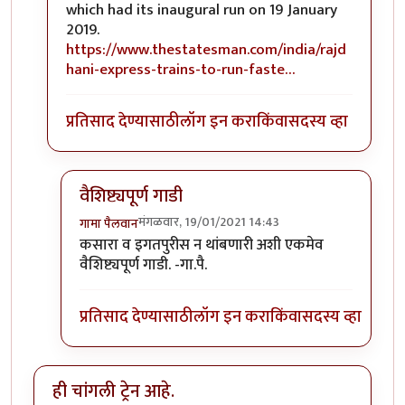
which had its inaugural run on 19 January
2019.
https://www.thestatesman.com/india/rajd
hani-express-trains-to-run-faste…
प्रतिसाद देण्यासाठी
लॉग इन करा
किंवा
सदस्य व्हा
वैशिष्ट्यपूर्ण गाडी
मंगळवार, 19/01/2021 14:43
गामा पैलवान
In reply to
हि राजधानी गेली २ वर्षे चालू
by
सुबोध खरे
कसारा व इगतपुरीस न थांबणारी अशी एकमेव
वैशिष्ट्यपूर्ण गाडी. -गा.पै.
प्रतिसाद देण्यासाठी
लॉग इन करा
किंवा
सदस्य व्हा
ही चांगली ट्रेन आहे.