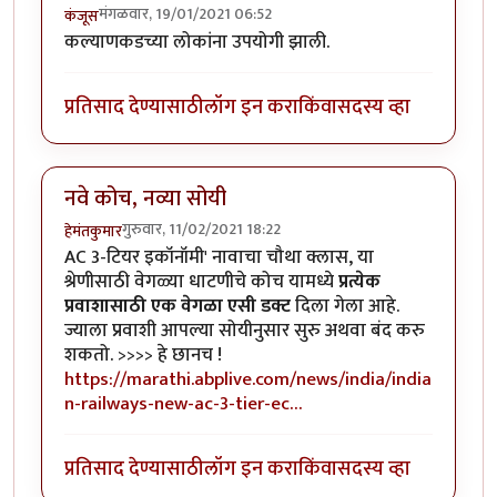
मंगळवार, 19/01/2021 06:52
कंजूस
कल्याणकडच्या लोकांना उपयोगी झाली.
प्रतिसाद देण्यासाठी
लॉग इन करा
किंवा
सदस्य व्हा
नवे कोच, नव्या सोयी
गुरुवार, 11/02/2021 18:22
हेमंतकुमार
AC 3-टियर इकॉनॉमी' नावाचा चौथा क्लास, या
श्रेणीसाठी वेगळ्या धाटणीचे कोच यामध्ये
प्रत्येक
प्रवाशासाठी एक वेगळा एसी डक्ट
दिला गेला आहे.
ज्याला प्रवाशी आपल्या सोयीनुसार सुरु अथवा बंद करु
शकतो. >>>> हे छानच !
https://marathi.abplive.com/news/india/india
n-railways-new-ac-3-tier-ec…
प्रतिसाद देण्यासाठी
लॉग इन करा
किंवा
सदस्य व्हा