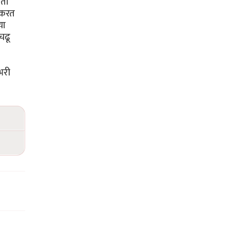
आता
 करत
या
चढू
भरी