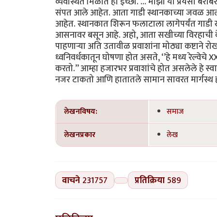
व्यवस्थित मिळोत ही इच्छा. ... माझा या प्रेयसी बर
संपत आले आहेत. आता गाडी स्थानकाच्या जवळ आल्या
आहेत. स्थानकात शिरून फलाटाला लागेपर्यंत गाडी खूप
आसनावर बसून आहे. अहो, आता सखीच्या विरहाची वे
पाहणाऱ्या अति उतावीळ प्रवाशांना मोठ्या कष्टा
ध्वनिवर्धकातून घोषणा होत असते, ‘’हे मध्य रेल्वेचे X
करतो.’’ आम्हा हजारभर प्रवाशांचे होत असलेले हे स्
नजर टाकतो आणि हातातले सामान सावरत मार्गस्थ होतो.
लेखनविषय:
समाज
लेखनप्रकार
लेख
वाचने
231757
प्रतिक्रिया
589