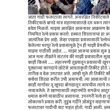
आता गाडी फलाटाला लागते. अनारक्षित तिकीटवाले (व
तिकीटवाले बापडे मात्र शहाण्यासारखे दम धरून त्या
प्रवेश मिळतो. माझ्या आरक्षित आसनावर आक्रमण केले
नियमित रेल्वे प्रवास करतो. डब्यात शिरतानाचा हा अनुभ
आत्यंतिक प्रेम आहे. जेव्हा एखाद्या प्रवासासाठी रेल्
केलेल्या भरपूर रेल्वे प्रवासामुळे ट्रेन ही माझी प
माझ्या गाठीशी आहेत. .... माझा आजचा प्रवास सुरू
आज मला तीव्रतेने वाटतंय की माझी प्रवासातील सुख 
काही किस्से ...... लहानपणी तुझ्यातून प्रवासाची खू
पुठ्याच्या कागदाचे छोटेसे आयताकृती तिकीट होते. त
तारीख व वेळ उमटवत असे. आम्ही मुले ती तिकीटे क
कर्कश शिट्या करीत उभी असायची. त्या आवाजाची तर
काही मार्गांवर तू खूपदा बोगद्यातून जायचीस त्याचे
नावाजलेले. ते खाण्यासाठी लहानमोठे सगळेच आतुर अ
धमाल करणे यासाठीच असायचा. उपनगरी रेल्वे हा त
लोकल्सने प्रवास करी. तुडुंब गर्दीने ओसंडून वाहणाऱ्
फलाटावर गाडीची वाट पाहत होतो. गाडी आली. आमच्या 