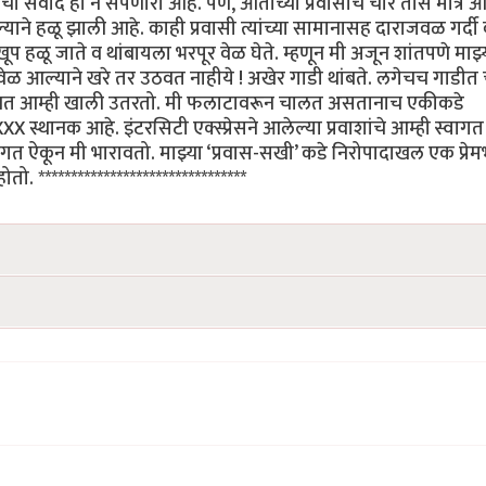
ोबरचा संवाद हा न संपणारा आहे. पण, आताच्या प्रवासाचे चार तास मात्र 
ने हळू झाली आहे. काही प्रवासी त्यांच्या सामानासह दाराजवळ गर्दी
 हळू जाते व थांबायला भरपूर वेळ घेते. म्हणून मी अजून शांतपणे माझ्
ळ आल्याने खरे तर उठवत नाहीये ! अखेर गाडी थांबते. लगेचच गाडीत 
ने रोखत आम्ही खाली उतरतो. मी फलाटावरून चालत असतानाच एकीकडे
XXX स्थानक आहे. इंटरसिटी एक्स्प्रेसने आलेल्या प्रवाशांचे आम्ही स्वागत
वागत ऐकून मी भारावतो. माझ्या ‘प्रवास-सखी’ कडे निरोपादाखल एक प्रेम
 ********************************