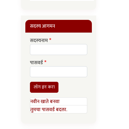
सदस्य आगमन
सदस्यनाम
पासवर्ड
लॉग इन करा
नवीन खाते बनवा
तुमचा पासवर्ड बदला.