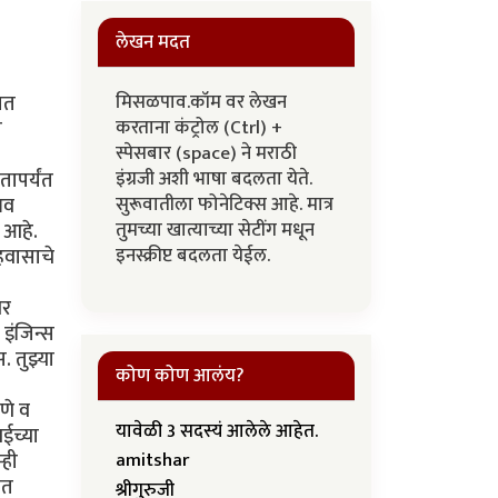
लेखन मदत
मिसळपाव.कॉम वर लेखन
ात
करताना कंट्रोल (Ctrl) +
ी
स्पेसबार (space) ने मराठी
इंग्रजी अशी भाषा बदलता येते.
तापर्यंत
सुरूवातीला फोनेटिक्स आहे. मात्र
भव
तुमच्या खात्याच्या सेटींग मधून
 आहे.
इनस्क्रीप्ट बदलता येईल.
हवासाचे
वर
इंजिन्स
 तुझ्या
कोण कोण आलंय?
णे व
यावेळी 3 सदस्यं आलेले आहेत.
ईच्या
्ही
amitshar
ात
श्रीगुरुजी