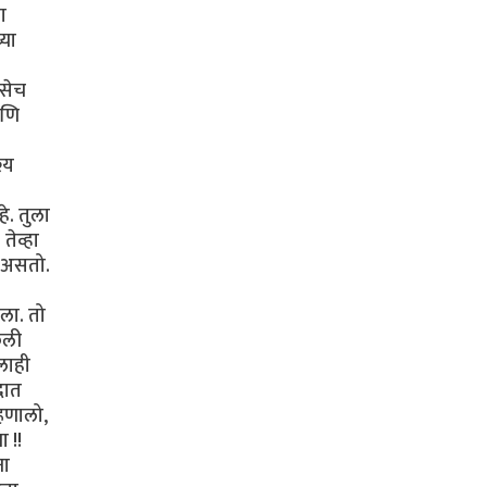
ा
्या
तसेच
आणि
्य
े. तुला
तेव्हा
 असतो.
ला. तो
ेली
लाही
दात
्हणालो,
 !!
ना