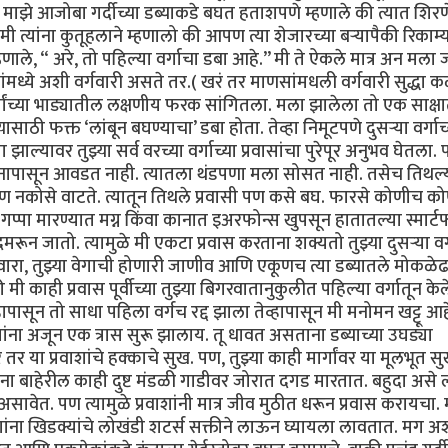
). माझे आजोबा गर्दीच्या डब्याकडे बघत हताशपणे म्हणाले की त्यात शिरण
 त्यांना कुतूहलाने म्हणालो की आपण त्या शेजारच्या बऱ्यापैकी रिकाम्
णाले, “ अरे, तो पहिल्या वर्गाचा डबा आहे.’’ मी ते ऐकले मात्र अन मला 
ंमध्ये अशी वर्गवारी असते तर.( खरं तर माणसांमधली वर्गवारी सुद्धा 
र्गांच्या भाड्यातील लक्षणीय फरक सांगितला. मला झालेला तो एक साक्ष
्यासाठी फक्त ‘लांबून बघण्याचा’ डबा होता. तेव्हा निमूटपणे दुसऱ्या वर्गाच
झाल्यावर तुझ्या सर्व वरच्या वर्गाच्या प्रवासांचा पुरेपूर अनुभव घेतला
वास मनापासून आवडत नाही. त्यातला थंडपणा मला सोसत नाही. तसेच तिथल्
ण नकोसे वाटते. त्यातून तिथले प्रवासी पण कसे बघ. फारसे कोणीच क
पा मारण्यात मग्न किंवा कानात इअरफोन्स खुपसून हातातल्या स्मार्ट
गुदमरून जातो. त्यामुळे मी एकटा प्रवास करताना शक्यतो तुझ्या दुसऱ्या वर्
वारा, तुझ्या वेगाची होणारी जाणीव आणि एकूणच त्या डब्यातले मोकळे
ाही प्रवास पूर्वीच्या तुझ्या बिगरवातानुकुलीत पहिल्या वर्गातून केले
हापासून तो साधा पहिला वर्गच रद्द झाला तेव्हापासून मी मनोमन खट्टू आह
वाशांना अजून एक त्रास सुरू झालाय. तू धावत असताना डब्याच्या उघड्या
े तर या प्रवाशांचे हक्काचे सुख. पण, तुझ्या काही मार्गांवर या मूलभूत 
ाना बाहेरील काही दुष्ट मंडळी गाडीवर जोरात दगड मारतात. बहुदा असे
 असावेत. पण त्यामुळे प्रवाशांनी मात्र जीव मुठीत धरून प्रवास करायचा.
ाशांना खिडक्यांचे लोखंडी शटर्स सक्तीने लाऊन घ्यायला लावतात. मग अ