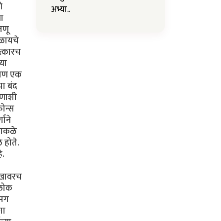
े
अभ्या..
या
जणू
कळायचे
ात्कारच
्या
. पण एक
या बंद
ोणाशी
फोन्स
गाने
ढाकळे
 होते.
े.
सुखावरच
 लोक
 मग
शा