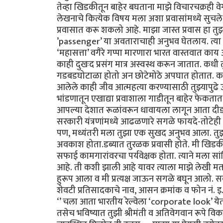
तेव्हा खिडकीतून बाहेर बघताना माझे विचारचक्रही वेग
लेखनाचे कित्येक विषय मला अशा प्रवासांमध्ये सुचले
प्रवासात करू शकलो आहे. माझा जास्त प्रवास हा तुझ्या
’passenger’ या अवताराचाही अनुभव घेतलाय. त्या प
‘महासत्ता’ वगैरे गप्पा मारणारा भारत वास्तवात काय
काही दुखःद प्रसंग मात्र अस्वस्थ करून जातात. कधी त
गडबडघोटाळा होतो अन छोटेमोठे अपघात होतात. काही 
आलेले काही जीव आत्महत्या करण्यासाठी तुझ्यापुढ
भांडणातून एखाद्या प्रवाशाला गाडीतून बाहेर फेकता
आपल्या देशात रूळांवरून धावायला लागून आता दीडशे
सरकारी यंत्रणांमध्ये आढळणारे सगळे फायदे-तो
पण, मध्यंतरी मला तुझा एक सुखद अनुभव आला. तुझ्
अवकाश होता.डब्यात तुरळक प्रवासी होते. मी खिड
सफाई कामगारांवरचा पर्यवेक्षक होता. त्याने मला सा
आहे. ती कशी झाली आहे यावर त्याला माझे लेखी मत
हुरूप आला व मी प्रत्यक्ष जाऊन सगळे बघून आलो. सर्
शेवटी प्रतिसादकाचे नाव, आसन क्रमांक व फोन नं. इ.
‘’ चला आता भारतीय रेल्वेला ‘corporate look’ येतो
तसेच भविष्यात तुझी श्रीमंती व अतिवेगवान रूपे विकसित