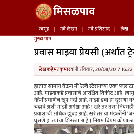
Skip to main content
मिसळपाव
Main navigation
स्वगृह
नवे लेखन
नवे प्रतिसाद
लेख
मुख्य पान
प्रवास माझ्या प्रेयसी (अर्थात ट्रे
लेखक
हेमंतकुमार
यांनी रविवार, 20/08/2017 16:22 
हातात सामान घेऊन मी रेल्वे स्टेशनच्या एका फलाट
आहे. माझ्याकडे प्रवासाचे आरक्षित तिकीट आहे. त्य
नेहेमीप्रमाणेच खूप गर्दी आहे. माझा डबा हा दुसऱ्या
चढावे अशी माझी अपेक्षा आहे ! खरे तर तसा नियमही आ
प्रवाशांची अधिक झुंबड आहे. खरे तर या मंडळींनी ‘ज
घुसणे हा त्यांचा शिरस्ता आहे ( नियम बियम कोणाला 