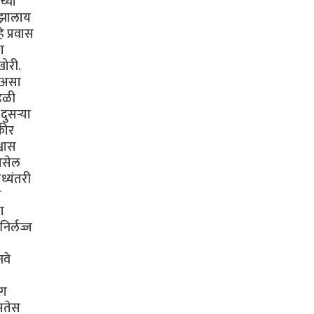
च्या
ी झालाय
 प्रवास
ा
खोरी.
ा असा
ंडळी
ुसऱ्या
कीर
्वास
 असेल
ध्यंतरी
ी
ा
िर्लज्ज
नवे
ंग
असतेस