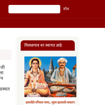
शोध
शोध
मिसळपाव वर स्वागत आहे.
ाली
ीला
ीच
 डब्यात