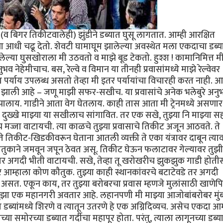
 बिगर तिकीटवालेही) झुंडीने डब्यात घुसू लागतात. आम्ही आरक्षित
ंना आधी चढू देतो. शेवटी घामाघूम झालेल्या अवस्थेत मला एकदाचा डब्य
ल्या घुसखोराला मी उठवतो व माझे बूड टेकतो. हुश्श ! कामानिमित्त म
व नेहेमीचाच. बस, रेल्वे व विमान या तीनही प्रवासांमध्ये माझे रेल्वेवर
वेचा पर्याय उपलब्ध असतो तेव्हा मी इतर पर्यायांचा विचारही करत नाही. आ
्रेयसीच झाली आहे – जणू माझी सफर-सखीच. या प्रवासांचे अनेक भलेबुरे अनु
 झालाय. गाडीने आता वेग घेतलाय. काही तास आता मी ट्रेनमध्ये असणार
दुख्खे माझ्या या सखीलाच सांगावित. तर एक सखे, तुझ्या नि माझ्या स
पच मज्जा वाटायची. त्या काळचे तुझ्या प्रवासाचे तिकीट अजून आठवते. ते
े तिकीट-खिडकीवरून घेताना आतली व्यक्ती ते एका यंत्रावर दाबून त्या
ौतुकाने जमवून जपून ठेवत असू. तिकीट घेऊन फलाटावर गेल्यावर तुझी 
 अगदी भीती वाटायची. सखे, तेव्हा तू खरोखरीच झुकझुक गाडी होतीस.
 तर आम्हाला कोण कौतुक. तुझ्या काही स्थानकांवरचे बटाटेवडे तर अगदी
सत. एकून काय, तर तुझ्या बरोबरचा प्रवास म्हणजे मुलांसाठी खाणेपि
ुझा एक महानगरी अवतार आहे. लहानपणी मी माझ्या आजोबांबरोबर मुंब
या डब्यांमध्ये शिरणे व त्यातून उतरणे हे एक अग्निदिव्यच. असेच एकदा आम
समोरच्या डब्यात गर्दीचा महापूर होता. परंतु, त्याला लागूनच्या डब्य