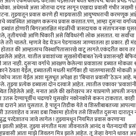
रत आणि एकमेकांकडे कंटाळा येईस्तोवर बघत बसायचे. बाकी प्रचंड गर्दी
मच धोका. अधेमध्ये असा जोराचा दगड लागून एखादा प्रवासी गंभीर जखम
ा. तुझ्यातून प्रवास करणे ही माझ्यासाठी आयुष्यभराची करमणूक आहे
े व्यवस्थित आरक्षण करूनच प्रवास करतात.पण, आम्हा दुसऱ्या वर्गाच्य
ित डब्यांत होणारी बिगरआरक्षित मंडळींची त्रासदायक व संतापजनक घुस
दीवाले, तृतीयपंथी आणि भिकारी असे विविधरंगी लोक असतात. या सर्वांच
तरी चालते. म्हणजे वेड घेऊन पेडगावला जाण्यातला हा प्रकार. ही म
होतात की आम्हालाच विस्थापितासारखे वाटू लागते.एकंदरीत काय तर द
 झालेले आहेत. यातील प्रवाशांच्या सुखसोयीबाबत रेल्वे प्रशासनही बेफि
ी जात नाही. दुसऱ्या वर्गाचे आरक्षण केलेल्या प्रवाशाला डब्यात मोकळा श
हक्काने ठेवता येईल, डब्यातली मधली मार्गिका ही चालण्यासाठी मोकळी
कोच जाता येईल अशा मूलभूत अपेक्षा हा ‘बिचारा प्रवासी’ ठेऊन आहे. म
ले. तुझ्या प्रत्येक डब्याला दोन दरवाजे आहेत. त्यातील एकावर ‘प्रवाशांन
वस्थित लिहेलेले आहे. मनात आले की खरोखरच जर याप्रमाणे आपली जनत
ा उतरू देण्यापूर्वीच चढणारे घुसखोर नकोनकोसे करून टाकतात. काही न
ा दाराने आत घुसतात. हे पाहून तिडीक येते व शिस्तीबाबतच्या आपल्या
 उतरताहेत व जसा डबा रिकामा होतोय तसे शिस्तीत दुसऱ्या दारातून 
्रुद्ध परदेशातच जावे लागेल ! तुझ्यामधून नियमित प्रवास करणाऱ्या
ाग झाली आहेस. तुझ्या संगतीत मला जीवनातले आनंद व चैतन्यदायी प्रस
्रवासी आता माझे जिवलग मित्र झाले आहेत. तू जेव्हा वेगाने धावत 