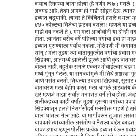
बऱ्याच रिकाम्या जागा होत्या (हे वर्णन १९७५ मधले !
अवघड आहे, तेव्हा आपण ही गाडी सोडून देऊ. त्यावर मी
डब्यात चढूयाकी. त्यावर ते किंचितसे हसले व मला म्ह
४४० व्होल्टचा विजेचा झटका बसला ! म्हणजे या डब्या
माझे वय नव्हते ते ). मग मला आजोबांनी या दोन्ही व
होता. त्यानंतर बरीच वर्षे पहिल्या वर्गाचा डबा हा माझ
डब्यात घुसण्याला पर्याय नव्हता. मोठेपणी मी कमावता 
सांगू ? मला तुझ्या त्या वातानुकुलीत वर्गाचा प्र
खिडक्या, आतमध्ये झालेली झुरळे आणि कुंद वातावर
बोलत नाही. बहुतेक सगळे एकतर मोबाईलवर चढ्या गप्
मध्ये गुंगून गेलेले. या सगळ्यांमुळे मी तिथे अक्षरशः 
जाणे पसंत करतो. तिथल्या उघड्या खिडक्या, सुसाट 
वातावरण मला बेहोष करते. मला चांगले आठवतंय की मी क
खरं म्हणजे माझा सर्वात मनपसंत वर्ग तोच होता. जेव्
अलीकडच्या काही वर्षात तुझ्या दुसऱ्या वर्गाच्या प्र
खिडक्यांतून हलते निसर्गसौंदर्य मनसोक्त पाहणे हे खर
घाला घातला गेला आहे. या मार्गांवरून तू जात असत
याप्रकारे त्यांच्यातील असंतोष व नैराश्य बाहेर काढत
यावर उपाय म्हणून पोलीस प्रत्येक डब्यात येऊन प्रव