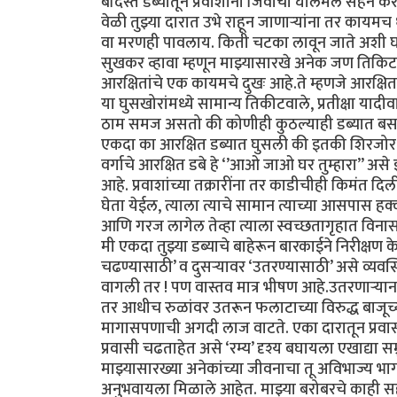
बंदिस्त डब्यातून प्रवाशांनी जिवाची घालमेल सहन क
वेळी तुझ्या दारात उभे राहून जाणाऱ्यांना तर काय
वा मरणही पावलाय. किती चटका लावून जाते अशी घटन
सुखकर व्हावा म्हणून माझ्यासारखे अनेक जण तिकिटाच
आरक्षितांचे एक कायमचे दुखः आहे.ते म्हणजे आरक्ष
या घुसखोरांमध्ये सामान्य तिकीटवाले, प्रतीक्षा या
ठाम समज असतो की कोणीही कुठल्याही डब्यात बसले 
एकदा का आरक्षित डब्यात घुसली की इतकी शिरजोर 
वर्गाचे आरक्षित डबे हे ‘’आओ जाओ घर तुम्हारा’’ असे
आहे. प्रवाशांच्या तक्रारींना तर काडीचीही किमंत दिल
घेता येईल, त्याला त्याचे सामान त्याच्या आसपास 
आणि गरज लागेल तेव्हा त्याला स्वच्छतागृहात विनासं
मी एकदा तुझ्या डब्याचे बाहेरून बारकाईने निरीक्षण के
चढण्यासाठी’ व दुसऱ्यावर ‘उतरण्यासाठी’ असे व्य
वागली तर ! पण वास्तव मात्र भीषण आहे.उतरणाऱ्यान
तर आधीच रुळांवर उतरून फलाटाच्या विरुद्ध बाजूच्य
मागासपणाची अगदी लाज वाटते. एका दारातून प्रवासी
प्रवासी चढताहेत असे ‘रम्य’ दृश्य बघायला एखाद्या सम
माझ्यासारख्या अनेकांच्या जीवनाचा तू अविभाज्य भ
अनुभवायला मिळाले आहेत. माझ्या बरोबरचे काही सहप