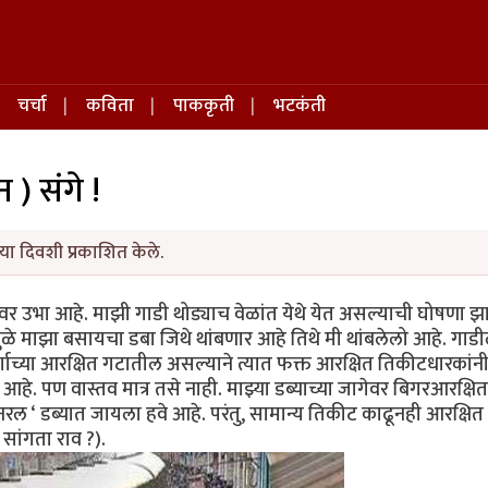
चर्चा
कविता
पाककृती
भटकंती
न ) संगे !
या दिवशी प्रकाशित केले.
ावर उभा आहे. माझी गाडी थोड्याच वेळांत येथे येत असल्याची घोषणा झ
ामुळे माझा बसायचा डबा जिथे थांबणार आहे तिथे मी थांबलेलो आहे. गाड
 वर्गाच्या आरक्षित गटातील असल्याने त्यात फक्त आरक्षित तिकीटधारकांन
हे. पण वास्तव मात्र तसे नाही. माझ्या डब्याच्या जागेवर बिगरआरक्षित
नरल ‘ डब्यात जायला हवे आहे. परंतु, सामान्य तिकीट काढूनही आरक्षित
सांगता राव ?).