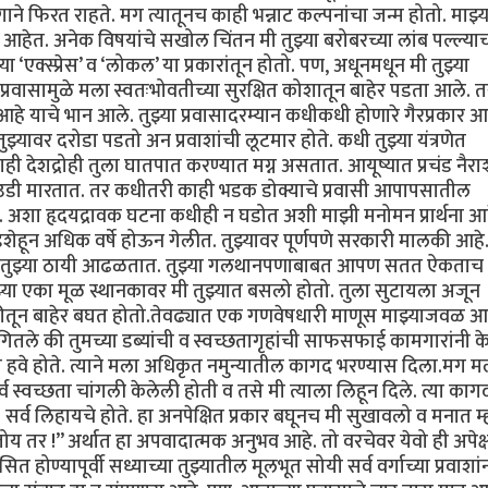
ाने फिरत राहते. मग त्यातूनच काही भन्नाट कल्पनांचा जन्म होतो. माझ्य
 आहेत. अनेक विषयांचे सखोल चिंतन मी तुझ्या बरोबरच्या लांब पल्ल्याच
 ‘एक्स्प्रेस’ व ‘लोकल’ या प्रकारांतून होतो. पण, अधूनमधून मी तुझ्या
्रवासामुळे मला स्वतःभोवतीच्या सुरक्षित कोशातून बाहेर पडता आले. 
 आहे याचे भान आले. तुझ्या प्रवासादरम्यान कधीकधी होणारे गैरप्रकार 
ुझ्यावर दरोडा पडतो अन प्रवाशांची लूटमार होते. कधी तुझ्या यंत्रणेत
देशद्रोही तुला घातपात करण्यात मग्न असतात. आयूष्यात प्रचंड नैराश
े उडी मारतात. तर कधीतरी काही भडक डोक्याचे प्रवासी आपापसातील
त. अशा हृदयद्रावक घटना कधीही न घडोत अशी माझी मनोमन प्रार्थना आह
हून अधिक वर्षे होऊन गेलीत. तुझ्यावर पूर्णपणे सरकारी मालकी आहे. 
टेही तुझ्या ठायी आढळतात. तुझ्या गलथानपणाबाबत आपण सतत ऐकताच
या एका मूळ स्थानकावर मी तुझ्यात बसलो होतो. तुला सुटायला अजून
कीतून बाहेर बघत होतो.तेवढ्यात एक गणवेषधारी माणूस माझ्याजवळ आ
ंगितले की तुमच्या डब्यांची व स्वच्छतागृहांची साफसफाई कामगारांनी क
 हवे होते. त्याने मला अधिकृत नमुन्यातील कागद भरण्यास दिला.मग म
व स्वच्छता चांगली केलेली होती व तसे मी त्याला लिहून दिले. त्या काग
 सर्व लिहायचे होते. हा अनपेक्षित प्रकार बघूनच मी सुखावलो व मनात म
य तर !” अर्थात हा अपवादात्मक अनुभव आहे. तो वरचेवर येवो ही अपेक्षा
 होण्यापूर्वी सध्याच्या तुझ्यातील मूलभूत सोयी सर्व वर्गाच्या प्रवाशां