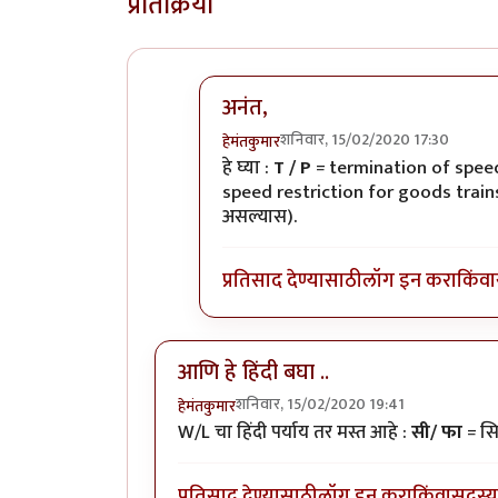
प्रतिक्रिया
अनंत,
शनिवार, 15/02/2020 17:30
हेमंतकुमार
In reply to
रेल्वे रुळांच्या
by
अनन्त्_यात्र
हे घ्या :
T / P
= termination of speed
speed restriction for goods trai
असल्यास).
प्रतिसाद देण्यासाठी
लॉग इन करा
किंवा
आणि हे हिंदी बघा ..
शनिवार, 15/02/2020 19:41
हेमंतकुमार
W/L चा हिंदी पर्याय तर मस्त आहे :
सी/ फा
= सि
प्रतिसाद देण्यासाठी
लॉग इन करा
किंवा
सदस्य 