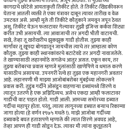
काळचे तुझ्या प्रवासाचे तिकीट अजून आठवते. ते पुठ्याच्या
कागदाचे छोटेसे आयताकृती तिकीट होते. ते तिकीट-खिडकीवरून
घेताना आतली व्यक्ती ते एका यंत्रावर दाबून त्यावर तारीख व वेळ
उमटवत असे. आम्ही मुले ती तिकीटे कौतुकाने जमवून जपून ठेवत
असू. तिकीट घेऊन फलाटावर गेल्यावर तुझी इंजिन्स कर्कश शिट्या
करीत उभी असायची. त्या आवाजाची तर अगदी भीती वाटायची.
सखे, तेव्हा तू खरोखरीच झुकझुक गाडी होतीस. तुझ्या काही
मार्गांवर तू खूपदा बोगद्यातून जायचीस त्याचे तर आम्हाला कोण
कौतुक. तुझ्या काही स्थानकांवरचे बटाटेवडे तर अगदी नावाजलेले.
ते खाण्यासाठी लहानमोठे सगळेच आतुर असत. एकून काय, तर
तुझ्या बरोबरचा प्रवास म्हणजे मुलांसाठी खाणेपिणे व धमाल करणे
यासाठीच असायचा. उपनगरी रेल्वे हा तुझा एक महानगरी अवतार
आहे. लहानपणी मी माझ्या आजोबांबरोबर मुंबईच्या लोकल्सने
प्रवास करी. तुडुंब गर्दीने ओसंडून वाहणाऱ्या डब्यांमध्ये शिरणे व
त्यातून उतरणे हे एक अग्निदिव्यच. असेच एकदा आम्ही फलाटावर
गाडीची वाट पाहत होतो. गाडी आली. आमच्या समोरच्या डब्यात
गर्दीचा महापूर होता. परंतु, त्याला लागूनच्या डब्यात बऱ्याच रिकाम्या
जागा होत्या (हे वर्णन १९७५ मधले !). माझे आजोबा गर्दीच्या
डब्याकडे बघत हताशपणे म्हणाले की त्यात शिरणे अवघड आहे,
तेव्हा आपण ही गाडी सोडून देऊ. त्यावर मी त्यांना कुतूहलाने