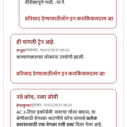
वैशिष्ट्यपूर्ण गाडी. -गा.पै.
प्रतिसाद देण्यासाठी
लॉग इन करा
किंवा
सदस्य व्हा
ही चांगली ट्रेन आहे.
मंगळवार, 19/01/2021 06:52
कंजूस
कल्याणकडच्या लोकांना उपयोगी झाली.
प्रतिसाद देण्यासाठी
लॉग इन करा
किंवा
सदस्य व्हा
नवे कोच, नव्या सोयी
गुरुवार, 11/02/2021 18:22
हेमंतकुमार
AC 3-टियर इकॉनॉमी' नावाचा चौथा क्लास, या
श्रेणीसाठी वेगळ्या धाटणीचे कोच यामध्ये
प्रत्येक
प्रवाशासाठी एक वेगळा एसी डक्ट
दिला गेला आहे.