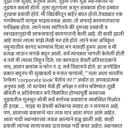
तुझा एक सुखद अनुभव आला. तुझ्या एका मूळ स्थानकावर मी
तुझ्यात बसलो होतो. तुला सुटायला अजून अवकाश होता.डब्यात
तुरळक प्रवासी होते. मी खिडकीतून बाहेर बघत होतो.तेवढ्यात एक
गणवेषधारी माणूस माझ्याजवळ आला. तो सफाई कामगारांवरचा
पर्यवेक्षक होता. त्याने मला सांगितले की तुमच्या डब्यांची व
स्वच्छतागृहांची साफसफाई कामगारांनी केली आहे. ती कशी झाली
आहे यावर त्याला माझे लेखी मत हवे होते. त्याने मला अधिकृत
नमुन्यातील कागद भरण्यास दिला.मग मलाही हुरूप आला व मी
प्रत्यक्ष जाऊन सगळे बघून आलो. सर्व स्वच्छता चांगली केलेली होती
व तसे मी त्याला लिहून दिले. त्या कागदात शेवटी प्रतिसादकाचे
नाव, आसन क्रमांक व फोन नं. इ. सर्व लिहायचे होते. हा अनपेक्षित
प्रकार बघूनच मी सुखावलो व मनात म्हणालो, ‘’ चला आता भारतीय
रेल्वेला ‘corporate look’ येतोय तर !” अर्थात हा अपवादात्मक
अनुभव आहे. तो वरचेवर येवो ही अपेक्षा !! तसेच भविष्यात तुझी
श्रीमंती व अतिवेगवान रूपे विकसित होण्यापूर्वी सध्याच्या
तुझ्यातील मूलभूत सोयी सर्व वर्गाच्या प्रवाशांना व्यवस्थित मिळोत
ही इच्छा. ... माझा या प्रेयसी बरोबरचा संवाद हा न संपणारा आहे.
पण, आताच्या प्रवासाचे चार तास मात्र आता संपत आले आहेत.
आता गाडी स्थानकाच्या जवळ आल्याने हळू झाली आहे. काही
प्रवासी त्यांच्या सामानासह दाराजवळ गर्दी करत आहेत. स्थानकात