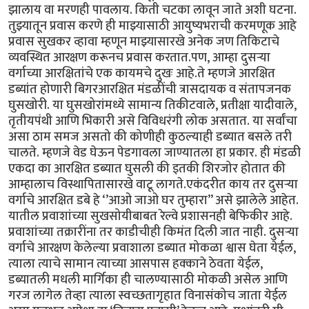
झालाय वा मरणही पावलाय. किती चटका लावून जाते अशी घटना.
तुझ्यातून प्रवास करणे ही माझ्यासाठी आयुष्यभराची करमणूक आहे
प्रवास सुखकर व्हावा म्हणून माझ्यासारखे अनेक जण तिकिटाचे
व्यवस्थित आरक्षण करूनच प्रवास करतात.पण, आम्हा दुसऱ्या
वर्गाच्या आरक्षितांचे एक कायमचे दुखः आहे.ते म्हणजे आरक्षित
डब्यांत होणारी बिगरआरक्षित मंडळींची त्रासदायक व संतापजनक
घुसखोरी. या घुसखोरांमध्ये सामान्य तिकीटवाले, प्रतीक्षा यादीवाले,
तृतीयपंथी आणि भिकारी असे विविधरंगी लोक असतात. या सर्वांचा
असा ठाम समज असतो की कोणीही कुठल्याही डब्यात बसले तरी
चालते. म्हणजे वेड घेऊन पेडगावला जाण्यातला हा प्रकार. ही मंडळी
एकदा का आरक्षित डब्यात घुसली की इतकी शिरजोर होतात की
आम्हालाच विस्थापितासारखे वाटू लागते.एकंदरीत काय तर दुसऱ्या
वर्गाचे आरक्षित डबे हे ‘’आओ जाओ घर तुम्हारा’’ असे झालेले आहेत.
यातील प्रवाशांच्या सुखसोयीबाबत रेल्वे प्रशासनही बेफिकीर आहे.
प्रवाशांच्या तक्रारींना तर काडीचीही किमंत दिली जात नाही. दुसऱ्या
वर्गाचे आरक्षण केलेल्या प्रवाशाला डब्यात मोकळा श्वास घेता येईल,
त्याला त्याचे सामान त्याच्या आसपास हक्काने ठेवता येईल,
डब्यातली मधली मार्गिका ही चालण्यासाठी मोकळी असेल आणि
गरज लागेल तेव्हा त्याला स्वच्छतागृहात विनासंकोच जाता येईल