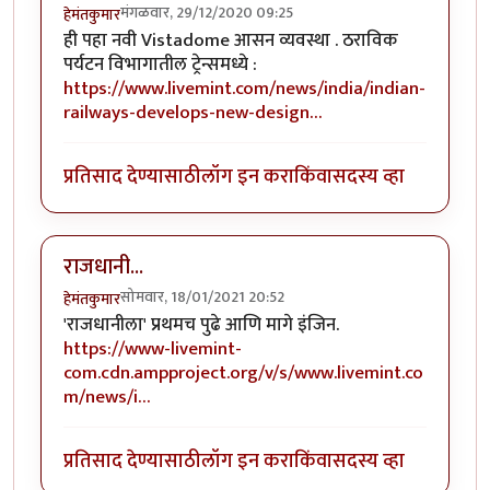
मंगळवार, 29/12/2020 09:25
हेमंतकुमार
ही पहा नवी Vistadome आसन व्यवस्था . ठराविक
पर्यटन विभागातील ट्रेन्समध्ये :
https://www.livemint.com/news/india/indian-
railways-develops-new-design…
प्रतिसाद देण्यासाठी
लॉग इन करा
किंवा
सदस्य व्हा
राजधानी...
सोमवार, 18/01/2021 20:52
हेमंतकुमार
'राजधानीला' प्रथमच पुढे आणि मागे इंजिन.
https://www-livemint-
com.cdn.ampproject.org/v/s/www.livemint.co
m/news/i…
प्रतिसाद देण्यासाठी
लॉग इन करा
किंवा
सदस्य व्हा