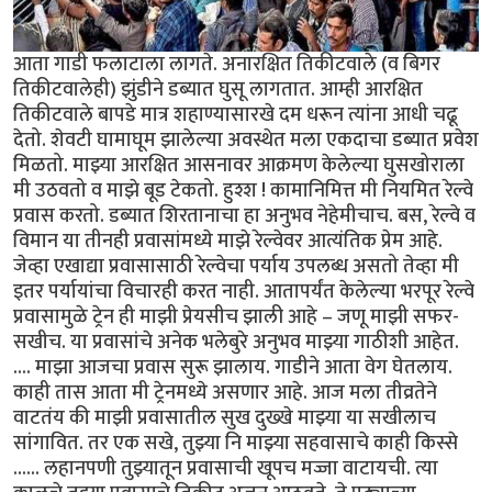
आता गाडी फलाटाला लागते. अनारक्षित तिकीटवाले (व बिगर
तिकीटवालेही) झुंडीने डब्यात घुसू लागतात. आम्ही आरक्षित
तिकीटवाले बापडे मात्र शहाण्यासारखे दम धरून त्यांना आधी चढू
देतो. शेवटी घामाघूम झालेल्या अवस्थेत मला एकदाचा डब्यात प्रवेश
मिळतो. माझ्या आरक्षित आसनावर आक्रमण केलेल्या घुसखोराला
मी उठवतो व माझे बूड टेकतो. हुश्श ! कामानिमित्त मी नियमित रेल्वे
प्रवास करतो. डब्यात शिरतानाचा हा अनुभव नेहेमीचाच. बस, रेल्वे व
विमान या तीनही प्रवासांमध्ये माझे रेल्वेवर आत्यंतिक प्रेम आहे.
जेव्हा एखाद्या प्रवासासाठी रेल्वेचा पर्याय उपलब्ध असतो तेव्हा मी
इतर पर्यायांचा विचारही करत नाही. आतापर्यंत केलेल्या भरपूर रेल्वे
प्रवासामुळे ट्रेन ही माझी प्रेयसीच झाली आहे – जणू माझी सफर-
सखीच. या प्रवासांचे अनेक भलेबुरे अनुभव माझ्या गाठीशी आहेत.
.... माझा आजचा प्रवास सुरू झालाय. गाडीने आता वेग घेतलाय.
काही तास आता मी ट्रेनमध्ये असणार आहे. आज मला तीव्रतेने
वाटतंय की माझी प्रवासातील सुख दुख्खे माझ्या या सखीलाच
सांगावित. तर एक सखे, तुझ्या नि माझ्या सहवासाचे काही किस्से
...... लहानपणी तुझ्यातून प्रवासाची खूपच मज्जा वाटायची. त्या