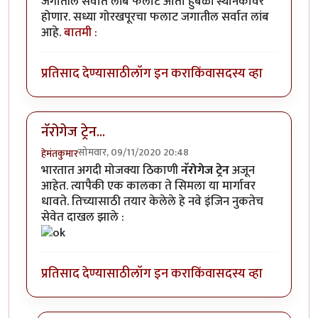
जगातील सर्वात लांब फलाट आता हुबळी स्थानकावर
होणार. सध्या गोरखपूरचा फलाट जगातील सर्वात लांब
आहे.
बातमी :
प्रतिसाद देण्यासाठी
लॉग इन करा
किंवा
सदस्य व्हा
नॅरोगेज ट्रेन...
सोमवार, 09/11/2020 20:48
हेमंतकुमार
भारतात अगदी मोजक्या ठिकाणी
नॅरोगेज ट्रेन
अजून
आहेत. त्यापैकी एक कालका ते सिमला या मार्गावर
धावते. तिच्यासाठी तयार केलेले हे नवे इंजिन नुकतेच
सेवेत दाखल झाले :
प्रतिसाद देण्यासाठी
लॉग इन करा
किंवा
सदस्य व्हा