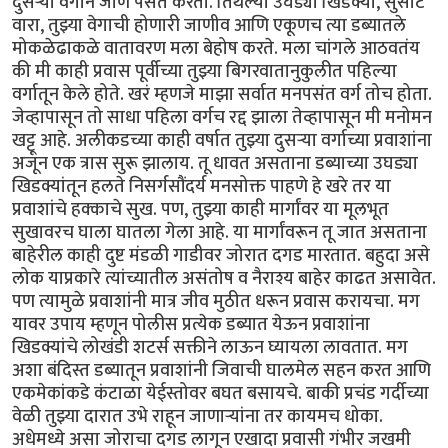
दुसऱ्या वर्गाने जाणे पसंत करतो. तिथल्या उघड्या खिडक्या, सुसाट
वारा, तुझ्या वेगाची होणारी जाणीव आणि एकूणच त्या डब्यातले
मोकळेढाकळे वातावरण मला बेहोष करते. मला चांगले आठवतंय
की मी काही प्रवास पूर्वीच्या तुझ्या बिगरवातानुकुलीत पहिल्या
वर्गातून केले होते. खरं म्हणजे माझा सर्वात मनपसंत वर्ग तोच होता.
जेव्हापासून तो साधा पहिला वर्गच रद्द झाला तेव्हापासून मी मनोमन
खट्टू आहे. अलीकडच्या काही वर्षात तुझ्या दुसऱ्या वर्गाच्या प्रवाशांना
अजून एक त्रास सुरू झालाय. तू धावत असताना डब्याच्या उघड्या
खिडक्यांतून हलते निसर्गसौंदर्य मनसोक्त पाहणे हे खरे तर या
प्रवाशांचे हक्काचे सुख. पण, तुझ्या काही मार्गांवर या मूलभूत
सुखावरच घाला घातला गेला आहे. या मार्गांवरून तू जात असताना
बाहेरील काही दुष्ट मंडळी गाडीवर जोरात दगड मारतात. बहुदा असे
लोक याप्रकारे त्यांच्यातील असंतोष व नैराश्य बाहेर काढत असावेत.
पण त्यामुळे प्रवाशांनी मात्र जीव मुठीत धरून प्रवास करायचा. मग
यावर उपाय म्हणून पोलीस प्रत्येक डब्यात येऊन प्रवाशांना
खिडक्यांचे लोखंडी शटर्स सक्तीने लाऊन घ्यायला लावतात. मग
अशा बंदिस्त डब्यातून प्रवाशांनी जिवाची घालमेल सहन करत आणि
एकमेकांकडे कंटाळा येईस्तोवर बघत बसायचे. बाकी प्रचंड गर्दीच्या
वेळी तुझ्या दारात उभे राहून जाणाऱ्यांना तर कायमच धोका.
अधेमध्ये असा जोराचा दगड लागून एखादा प्रवासी गंभीर जखमी