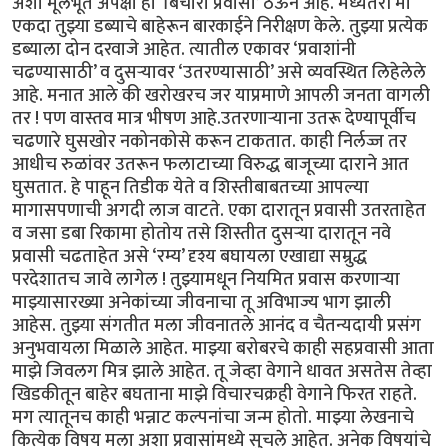
अशा मूलभूत अपेक्षा हा ‘बिचारा प्रवासी’ ठेऊन आहे. मध्यंतरी मी
एकदा तुझ्या डब्याचे बाहेरून बारकाईने निरीक्षण केले. तुझ्या प्रत्येक
डब्याला दोन दरवाजे आहेत. त्यातील एकावर ‘प्रवाशांनी
चढण्यासाठी’ व दुसऱ्यावर ‘उतरण्यासाठी’ असे व्यवस्थित लिहेलेले
आहे. मनात आले की खरोखरच जर याप्रमाणे आपली जनता वागली
तर ! पण वास्तव मात्र भीषण आहे.उतरणाऱ्याना उतरू देण्यापूर्वीच
चढणारे घुसखोर नकोनकोसे करून टाकतात. काही निर्लज्ज तर
आधीच रुळांवर उतरून फलाटाच्या विरुद्ध बाजूच्या दाराने आत
घुसतात. हे पाहून तिडीक येते व शिस्तीबाबतच्या आपल्या
मागासपणाची अगदी लाज वाटते. एका दारातून प्रवासी उतरताहेत
व जसा डबा रिकामा होतोय तसे शिस्तीत दुसऱ्या दारातून नवे
प्रवासी चढताहेत असे ‘रम्य’ दृश्य बघायला एखाद्या सम्रुद्ध
परदेशातच जावे लागेल ! तुझ्यामधून नियमित प्रवास करणाऱ्या
माझ्यासारख्या अनेकांच्या जीवनाचा तू अविभाज्य भाग झाली
आहेस. तुझ्या संगतीत मला जीवनातले आनंद व चैतन्यदायी प्रसंग
अनुभवायला मिळाले आहेत. माझ्या बरोबरचे काही सहप्रवासी आता
माझे जिवलग मित्र झाले आहेत. तू जेव्हा वेगाने धावत असतेस तेव्हा
खिडकीतून बाहेर बघताना माझे विचारचक्रही वेगाने फिरत राहते.
मग त्यातूनच काही भन्नाट कल्पनांचा जन्म होतो. माझ्या लेखनाचे
कित्येक विषय मला अशा प्रवासांमध्ये सुचले आहेत. अनेक विषयांचे