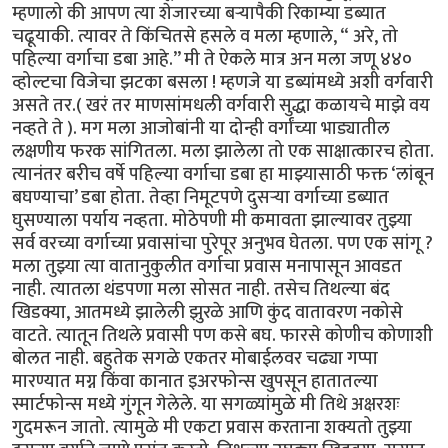
म्हणालो की आपण त्या शेजारच्या बऱ्यापैकी रिकाम्या डब्यात
चढूयाकी. त्यावर ते किंचितसे हसले व मला म्हणाले, “ अरे, तो
पहिल्या वर्गाचा डबा आहे.’’ मी ते ऐकले मात्र अन मला जणू ४४०
व्होल्टचा विजेचा झटका बसला ! म्हणजे या डब्यांमध्ये अशी वर्गवारी
असते तर.( खरं तर माणसांमधली वर्गवारी सुद्धा कळायचे माझे वय
नव्हते ते ). मग मला आजोबांनी या दोन्ही वर्गांच्या भाड्यातील
लक्षणीय फरक सांगितला. मला झालेला तो एक साक्षात्कारच होता.
त्यानंतर बरीच वर्षे पहिल्या वर्गाचा डबा हा माझ्यासाठी फक्त ‘लांबून
बघण्याचा’ डबा होता. तेव्हा निमूटपणे दुसऱ्या वर्गाच्या डब्यात
घुसण्याला पर्याय नव्हता. मोठेपणी मी कमावता झाल्यावर तुझ्या
सर्व वरच्या वर्गाच्या प्रवासांचा पुरेपूर अनुभव घेतला. पण एक सांगू ?
मला तुझ्या त्या वातानुकुलीत वर्गाचा प्रवास मनापासून आवडत
नाही. त्यातला थंडपणा मला सोसत नाही. तसेच तिथल्या बंद
खिडक्या, आतमध्ये झालेली झुरळे आणि कुंद वातावरण नकोसे
वाटते. त्यातून तिथले प्रवासी पण कसे बघ. फारसे कोणीच कोणाशी
बोलत नाही. बहुतेक सगळे एकतर मोबाईलवर चढ्या गप्पा
मारण्यात मग्न किंवा कानात इअरफोन्स खुपसून हातातल्या
स्मार्टफोन्स मध्ये गुंगून गेलेले. या सगळ्यांमुळे मी तिथे अक्षरशः
गुदमरून जातो. त्यामुळे मी एकटा प्रवास करताना शक्यतो तुझ्या