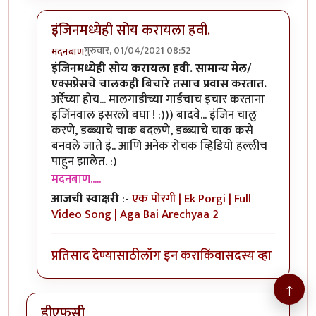
इंजिनमध्येही सोय करायला हवी.
गुरुवार, 01/04/2021 08:52
मदनबाण
In reply to
म बा
by
हेमंतकुमार
इंजिनमध्येही सोय करायला हवी. सामान्य मेल/
एक्सप्रेसचे चालकही बिचारे तसाच प्रवास करतात.
अर्रेच्या होय... मालगाडीच्या गार्डचाच इचार करताना
इजिंनवाल इसरलो बघा ! :))) बादवे... इंजिन चालु
करणे, डब्ब्याचे चाक बदलणे, डब्ब्याचे चाक कसे
बनवले जाते इं.. आणि अनेक रोचक व्हिडियो हल्लीच
पाहुन झालेत. :)
मदनबाण.....
आजची स्वाक्षरी
:-
एक पोरगी | Ek Porgi | Full
Video Song | Aga Bai Arechyaa 2
प्रतिसाद देण्यासाठी
लॉग इन करा
किंवा
सदस्य व्हा
↑
डीएफसी