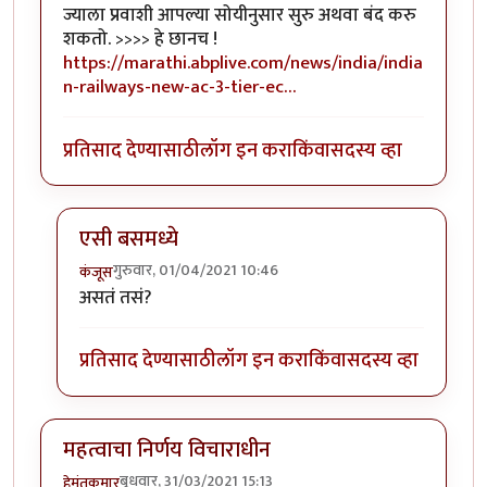
ज्याला प्रवाशी आपल्या सोयीनुसार सुरु अथवा बंद करु
शकतो. >>>> हे छानच !
https://marathi.abplive.com/news/india/india
n-railways-new-ac-3-tier-ec…
प्रतिसाद देण्यासाठी
लॉग इन करा
किंवा
सदस्य व्हा
एसी बसमध्ये
गुरुवार, 01/04/2021 10:46
कंजूस
In reply to
नवे कोच, नव्या सोयी
by
हेमंतकुमार
असतं तसं?
प्रतिसाद देण्यासाठी
लॉग इन करा
किंवा
सदस्य व्हा
महत्वाचा निर्णय विचाराधीन
बुधवार, 31/03/2021 15:13
हेमंतकुमार