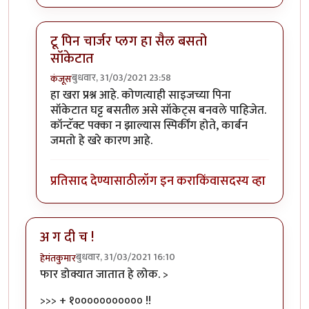
टू पिन चार्जर प्लग हा सैल बसतो
सॉकेटात
बुधवार, 31/03/2021 23:58
कंजूस
In reply to
महत्वाचा निर्णय विचाराधीन
by
हेमंतकुमार
हा खरा प्रश्न आहे. कोणत्याही साइजच्या पिना
सॉकेटात घट्ट बसतील असे सॉकेट्स बनवले पाहिजेत.
कॉन्टॅक्ट पक्का न झाल्यास स्पिर्कींग होते, कार्बन
जमतो हे खरे कारण आहे.
प्रतिसाद देण्यासाठी
लॉग इन करा
किंवा
सदस्य व्हा
अ ग दी च !
बुधवार, 31/03/2021 16:10
हेमंतकुमार
फार डोक्यात जातात हे लोक. >
>>> + १००००००००००० !!