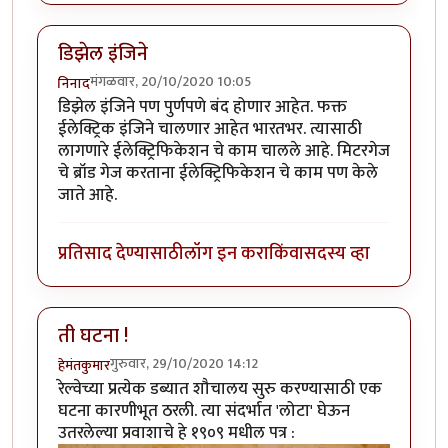
डिझेल इंजिने
मंगळवार, 20/10/2020 10:05
निनाद
डिझेल इंजिने पण पुर्णपणे बंद होणार आहेत. फक्त
ईलेक्ट्रिक इंजिने चालणार आहेत भारतभर. त्यासाठी
लागणारे ईलेक्ट्रिफिकेशन चे काम चालले आहे. मिटरगेज
चे ब्रॉड गेज करताना ईलेक्ट्रिफिकेशन चे काम पण केले
जाते आहे.
प्रतिसाद देण्यासाठी
लॉग इन करा
किंवा
सदस्य व्हा
ती घटना !
गुरुवार, 29/10/2020 14:12
हेमंतकुमार
रेल्वेच्या प्रत्येक डब्यात शौचालय सुरु करण्यासाठी एक
घटना कारणीभूत ठरली. त्या संदर्भात 'लोटा' घेऊन
उतरलेल्या प्रवाशाचे हे १९०९ मधील पत्र :