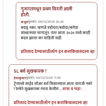
गुजरातमधून प्रथम विनंती आली
होती.
बुधवार, 09/12/2020 20:24
कंजूस
In reply to
माथेरानची आहेच.
by
कंजूस
बदलू नका. म्हणजे वडोदरा/बडोदा/बरोडा
संस्थानच्या भागातून. नंतर आता २०२० मध्ये काही
बदल झाला का माहिती नाही.
प्रतिसाद देण्यासाठी
लॉग इन करा
किंवा
सदस्य व्हा
SL बर्थ सुखकारक !
बुधवार, 09/12/2020 11:59
हेमंतकुमार
ट्रेनमध्ये साईड लोअर बर्थ मिळाल्यास आता नाराजी नको
! रेल्वेने सुखकारक रचना केलीय ...
वाचा व पाहा :
प्रतिसाद देण्यासाठी
लॉग इन करा
किंवा
सदस्य व्हा