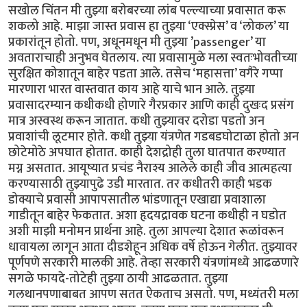
सखोल चिंतन मी तुझ्या बरोबरच्या लांब पल्ल्याच्या प्रवासात करू
शकलो आहे. माझा जास्त प्रवास हा तुझ्या ‘एक्स्प्रेस’ व ‘लोकल’ या
प्रकारांतून होतो. पण, अधूनमधून मी तुझ्या ’passenger’ या
अवताराचाही अनुभव घेतलाय. त्या प्रवासामुळे मला स्वतःभोवतीच्या
सुरक्षित कोशातून बाहेर पडता आले. तसेच ‘महासत्ता’ वगैरे गप्पा
मारणारा भारत वास्तवात काय आहे याचे भान आले. तुझ्या
प्रवासादरम्यान कधीकधी होणारे गैरप्रकार आणि काही दुखःद प्रसंग
मात्र अस्वस्थ करून जातात. कधी तुझ्यावर दरोडा पडतो अन
प्रवाशांची लूटमार होते. कधी तुझ्या यंत्रणेत गडबडघोटाळा होतो अन
छोटेमोठे अपघात होतात. काही देशद्रोही तुला घातपात करण्यात
मग्न असतात. आयूष्यात प्रचंड नैराश्य आलेले काही जीव आत्महत्या
करण्यासाठी तुझ्यापुढे उडी मारतात. तर कधीतरी काही भडक
डोक्याचे प्रवासी आपापसातील भांडणातून एखाद्या प्रवाशाला
गाडीतून बाहेर फेकतात. अशा हृदयद्रावक घटना कधीही न घडोत
अशी माझी मनोमन प्रार्थना आहे. तुला आपल्या देशात रूळांवरून
धावायला लागून आता दीडशेहून अधिक वर्षे होऊन गेलीत. तुझ्यावर
पूर्णपणे सरकारी मालकी आहे. तेव्हा सरकारी यंत्रणांमध्ये आढळणारे
सगळे फायदे-तोटेही तुझ्या ठायी आढळतात. तुझ्या
गलथानपणाबाबत आपण सतत ऐकताच असतो. पण, मध्यंतरी मला