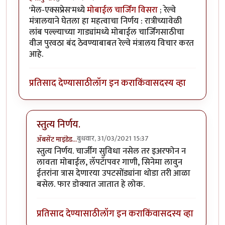
'मेल-एक्सप्रेस'मध्ये
मोबाईल चार्जिंग विसरा
; रेल्वे
मंत्रालयाने घेतला हा महत्वाचा निर्णय : रात्रीच्यावेळी
लांब पल्ल्याच्या गाड्यांमध्ये मोबाईल चार्जिंगसाठीचा
वीज पुरवठा बंद ठेवण्याबाबत रेल्वे मंत्रालय विचार करत
आहे.
प्रतिसाद देण्यासाठी
लॉग इन करा
किंवा
सदस्य व्हा
स्तुत्य निर्णय.
बुधवार, 31/03/2021 15:37
ॲबसेंट माइंडेड…
In reply to
महत्वाचा निर्णय विचाराधीन
by
हेमंतकुमार
स्तुत्य निर्णय. चार्जींग सुविधा नसेल तर इअरफोन न
लावता मोबाईल, लॅपटॅापवर गाणी, सिनेमा लावुन
ईतरांना त्रास देणारया उपटसोंड्यांना थोडा तरी आळा
बसेल. फार डोक्यात जातात हे लोक.
प्रतिसाद देण्यासाठी
लॉग इन करा
किंवा
सदस्य व्हा