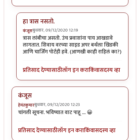
हा त्रास नसतो.
बुधवार, 09/12/2020 12:19
कंजूस
In reply to
SL बर्थ सुखकारक !
by
हेमंतकुमार
त्रास लांबीचा असतो. उंच प्रवाशांना पाय आखडावे
लागतात. शिवाय वरच्या साइड अपर बर्थला खिडकी
आणि चार्जिंग पोर्टही हवे. (आणखी काही राहिलं का?)
प्रतिसाद देण्यासाठी
लॉग इन करा
किंवा
सदस्य व्हा
कंजूस
बुधवार, 09/12/2020 12:23
हेमंतकुमार
चांगली सूचना. भविष्यात वाट पाहू .... 😀
प्रतिसाद देण्यासाठी
लॉग इन करा
किंवा
सदस्य व्हा