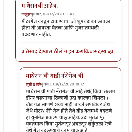
माथेरानची आहेच.
बुधवार, 09/12/2020 13:47
कंजूस
In reply to
नॅरोगेज ट्रेन...
by
हेमंतकुमार
मीटरगेज काढून टाकण्याचा जो धुमधडाका लावला
होता तो आवरता घेतला आणि गुजरातमधली
बदलणार नाहीत.
प्रतिसाद देण्यासाठी
लॉग इन करा
किंवा
सदस्य व्हा
माथेरान ची गाडी नॅरोगेज ची
बुधवार, 09/12/2020 19:17
सुबोध खरे
In reply to
माथेरानची आहेच.
by
कंजूस
माथेरान ची गाडी नॅरोगेज ची आहे तेथे( किंवा तत्सम
डोंगर चढणाऱ्या ठिकाणी उदा काल्का शिमला )
ब्रॉड गेज आणणे शक्य नाही. बाकी सपाटीवर जेथे
जेथे मीटर/ नॅरो गेज होते तेथे ब्रॉड गेजमध्ये बदलणे
हा युनीगेज प्रकल्प चालू आहेच. उदा मुर्तजापूर
यवतमाळ किंवा मुर्तजापूर अचलपूर शकुंतला रेल्वे
येथे गेज बदलण्याचे काम चालू आहे.