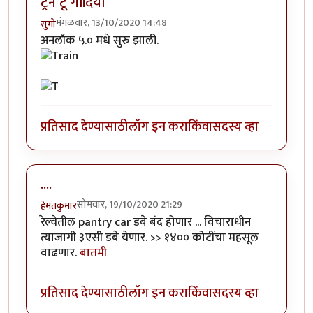
ट्रेन टू गोंदिया
मंगळवार, 13/10/2020 14:48
सुमो
अनलॉक ५.० मधे सुरु झाली.
प्रतिसाद देण्यासाठी
लॉग इन करा
किंवा
सदस्य व्हा
....
सोमवार, 19/10/2020 21:29
हेमंतकुमार
रेल्वेतील pantry car डबे बंद होणार ... विचाराधीन
त्याजागी ३एसी डबे येणार. >> १४०० कोटींचा महसूल
वाढणार.
बातमी
प्रतिसाद देण्यासाठी
लॉग इन करा
किंवा
सदस्य व्हा