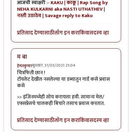
आजची स्वाक्षरी
:-
KAKU | काकू | Rap Song by
NEHA KULKARNI aka NASTI UTHATHEV |
नस्ती उठाठेव | Savage reply to Kaku
प्रतिसाद देण्यासाठी
लॉग इन करा
किंवा
सदस्य व्हा
म बा
बुधवार, 31/03/2021 21:04
हेमंतकुमार
चित्रफिती छान !
टॉयलेट देखील नसलेल्या या डब्यातुन गार्ड कसे प्रवास
कसे
>> इंजिनमध्येही सोय करायला हवी. सामान्य मेल/
एक्सप्रेसचे चालकही बिचारे तसाच प्रवास करतात.
प्रतिसाद देण्यासाठी
लॉग इन करा
किंवा
सदस्य व्हा