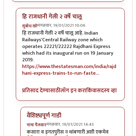
हि राजधानी गेली २ वर्षे चालू
मंगळवार, 19/01/2021 10:06
सुबोध खरे
In reply to
राजधानी...
by
हेमंतकुमार
हि राजधानी गेली २ वर्षे चालू आहे. Indian
Railways'Central Railway zone which
operates 22221/22222 Rajdhani Express
which had its inaugural run on 19 January
2019.
https://www.thestatesman.com/india/rajd
hani-express-trains-to-run-faste…
प्रतिसाद देण्यासाठी
लॉग इन करा
किंवा
सदस्य व्हा
वैशिष्ट्यपूर्ण गाडी
मंगळवार, 19/01/2021 14:43
गामा पैलवान
In reply to
हि राजधानी गेली २ वर्षे चालू
by
सुबोध खरे
कसारा व इगतपुरीस न थांबणारी अशी एकमेव