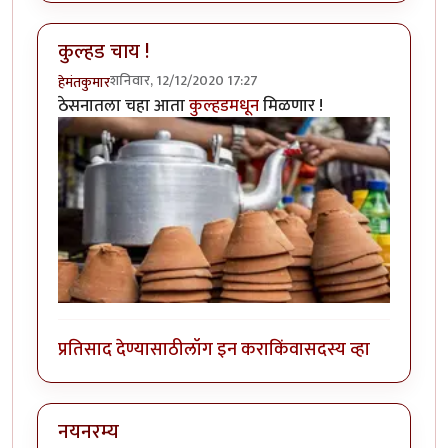
कुल्हड चाय !
शनिवार, 12/12/2020 17:27
हेमंतकुमार
ठेसनातला चहा आता
कुल्हडमधून
मिळणार !
प्रतिसाद देण्यासाठी
लॉग इन करा
किंवा
सदस्य व्हा
नयनरम्य