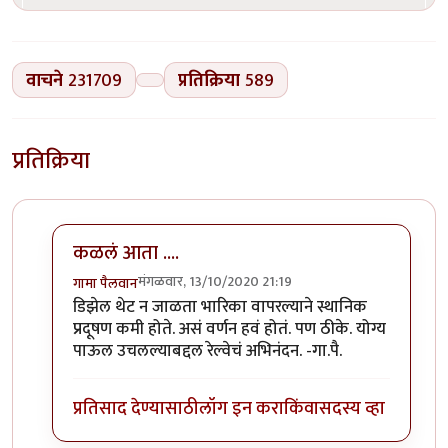
वाचने
231709
प्रतिक्रिया
589
प्रतिक्रिया
कळलं आता ....
मंगळवार, 13/10/2020 21:19
गामा पैलवान
In reply to
बातमी
by
हेमंतकुमार
डिझेल थेट न जाळता भारिका वापरल्याने स्थानिक
प्रदूषण कमी होते. असं वर्णन हवं होतं. पण ठीके. योग्य
पाऊल उचलल्याबद्दल रेल्वेचं अभिनंदन. -गा.पै.
प्रतिसाद देण्यासाठी
लॉग इन करा
किंवा
सदस्य व्हा