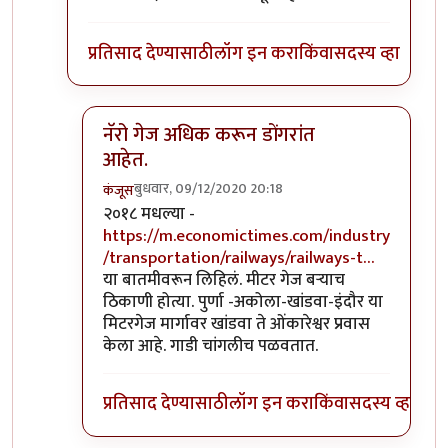
प्रतिसाद देण्यासाठी
लॉग इन करा
किंवा
सदस्य व्हा
नॅरो गेज अधिक करून डोंगरांत
आहेत.
बुधवार, 09/12/2020 20:18
कंजूस
In reply to
माथेरान ची गाडी नॅरोगेज ची
by
सुबोध खरे
२०१८ मधल्या -
https://m.economictimes.com/industry
/transportation/railways/railways-t…
या बातमीवरून लिहिलं. मीटर गेज बऱ्याच
ठिकाणी होत्या. पुर्णा -अकोला-खांडवा-इंदौर या
मिटरगेज मार्गावर खांडवा ते ओंकारेश्वर प्रवास
केला आहे. गाडी चांगलीच पळवतात.
प्रतिसाद देण्यासाठी
लॉग इन करा
किंवा
सदस्य व्हा