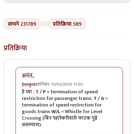
वाचने
231789
प्रतिक्रिया
589
प्रतिक्रिया
अनंत,
शनिवार, 15/02/2020 17:30
हेमंतकुमार
In reply to
रेल्वे रुळांच्या
by
अनन्त्_यात्री
हे घ्या :
T / P
= termination of speed
restriction for passenger trains.
T / G
=
termination of speed restriction for
goods trains
W/L
= Whistle for Level
Crossing (बिन पहारेकरीवाले फाटक पुढे
असल्यास).