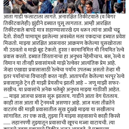
आता गाडी फलाटाला लागते. अनारक्षित तिकीटवाले (व बिगर
तिकीटवालेही) झुंडीने डब्यात घुसू लागतात. आम्ही आरक्षित
तिकीटवाले बापडे मात्र शहाण्यासारखे दम धरून त्यांना आधी चढू
देतो. शेवटी घामाघूम झालेल्या अवस्थेत मला एकदाचा डब्यात प्रवेश
मिळतो. माझ्या आरक्षित आसनावर आक्रमण केलेल्या घुसखोराला
मी उठवतो व माझे बूड टेकतो. हुश्श ! कामानिमित्त मी नियमित रेल्वे
प्रवास करतो. डब्यात शिरतानाचा हा अनुभव नेहेमीचाच. बस, रेल्वे व
विमान या तीनही प्रवासांमध्ये माझे रेल्वेवर आत्यंतिक प्रेम आहे.
जेव्हा एखाद्या प्रवासासाठी रेल्वेचा पर्याय उपलब्ध असतो तेव्हा मी
इतर पर्यायांचा विचारही करत नाही. आतापर्यंत केलेल्या भरपूर रेल्वे
प्रवासामुळे ट्रेन ही माझी प्रेयसीच झाली आहे – जणू माझी सफर-
सखीच. या प्रवासांचे अनेक भलेबुरे अनुभव माझ्या गाठीशी आहेत.
.... माझा आजचा प्रवास सुरू झालाय. गाडीने आता वेग घेतलाय.
काही तास आता मी ट्रेनमध्ये असणार आहे. आज मला तीव्रतेने
वाटतंय की माझी प्रवासातील सुख दुख्खे माझ्या या सखीलाच
सांगावित. तर एक सखे, तुझ्या नि माझ्या सहवासाचे काही किस्से
...... लहानपणी तुझ्यातून प्रवासाची खूपच मज्जा वाटायची. त्या