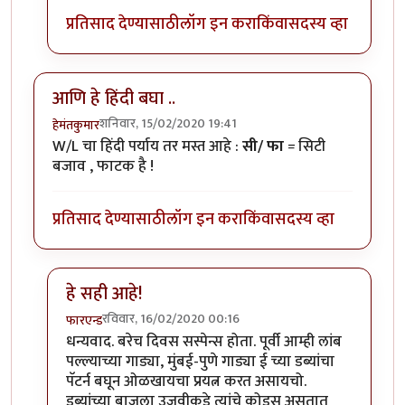
प्रतिसाद देण्यासाठी
लॉग इन करा
किंवा
सदस्य व्हा
आणि हे हिंदी बघा ..
शनिवार, 15/02/2020 19:41
हेमंतकुमार
W/L चा हिंदी पर्याय तर मस्त आहे :
सी/ फा
= सिटी
बजाव , फाटक है !
प्रतिसाद देण्यासाठी
लॉग इन करा
किंवा
सदस्य व्हा
हे सही आहे!
रविवार, 16/02/2020 00:16
फारएन्ड
In reply to
आणि हे हिंदी बघा ..
by
हेमंतकुमार
धन्यवाद. बरेच दिवस सस्पेन्स होता. पूर्वी आम्ही लांब
पल्ल्याच्या गाड्या, मुंबई-पुणे गाड्या ई च्या डब्यांचा
पॅटर्न बघून ओळखायचा प्रयत्न करत असायचो.
डब्यांच्या बाजूला उजवीकडे त्यांचे कोड्स असतात