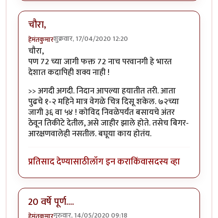
चौरा,
शुक्रवार, 17/04/2020 12:20
हेमंतकुमार
चौरा,
पण 72 च्या जागी फक्त 72 नाच परवानगी हे भारत
देशात कदापिही शक्य नाही !
>> अगदी अगदी. निदान आपल्या हयातीत तरी. आता
पुढचे १-२ महिने मात्र वेगळे चित्र दिसू शकेल. ७२च्या
जागी ३६ वा ५४ ! कोविद निवळेपर्यंत बसायचे अंतर
ठेवून तिकीटे देतील, असे जाहीर झाले होते. तसेच बिगर-
आरक्षणवालेही नसतील. बघूया काय होतंय.
प्रतिसाद देण्यासाठी
लॉग इन करा
किंवा
सदस्य व्हा
20 वर्षे पूर्ण....
गुरुवार, 14/05/2020 09:18
हेमंतकुमार