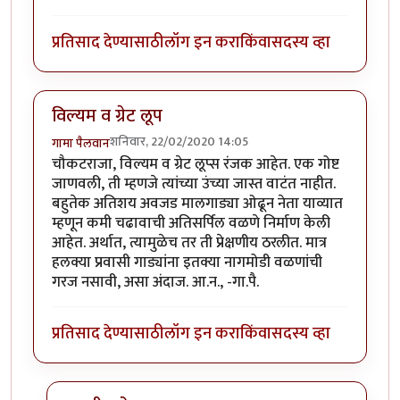
प्रतिसाद देण्यासाठी
लॉग इन करा
किंवा
सदस्य व्हा
विल्यम व ग्रेट लूप
शनिवार, 22/02/2020 14:05
गामा पैलवान
चौकटराजा, विल्यम व ग्रेट लूप्स रंजक आहेत. एक गोष्ट
जाणवली, ती म्हणजे त्यांच्या उंच्या जास्त वाटंत नाहीत.
बहुतेक अतिशय अवजड मालगाड्या ओढून नेता याव्यात
म्हणून कमी चढावाची अतिसर्पिल वळणे निर्माण केली
आहेत. अर्थात, त्यामुळेच तर ती प्रेक्षणीय ठरलीत. मात्र
हलक्या प्रवासी गाड्यांना इतक्या नागमोडी वळणांची
गरज नसावी, असा अंदाज. आ.न., -गा.पै.
प्रतिसाद देण्यासाठी
लॉग इन करा
किंवा
सदस्य व्हा