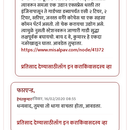
त्यावरून समजा एक उद्यान एक्सप्रेस धरली तर
इंजिनापासून ते गार्डच्या डब्यापर्यंत एसी २ टियर, २
टियर, स्लीपर, जनरल वगैरे कोचेस चा एक सहसा
कॉमन पॅटर्न असतो. तो चेक करायचा उद्योग असे.
त्यामुळे नुसती स्टेशनवरून जाणारी गाडी सुद्धा
लक्षपूर्वक बघायचो. बाय द वे, कुमार१ हे एकदा
नजरेखालून घाला. आवडेल तुम्हाला.
https://www.misalpav.com/node/41372
प्रतिसाद देण्यासाठी
लॉग इन करा
किंवा
सदस्य व्हा
फारएन्ड,
रविवार, 16/02/2020 08:55
हेमंतकुमार
धन्यवाद, तुमचा तो धागा वाचला होता, आवडला.
प्रतिसाद देण्यासाठी
लॉग इन करा
किंवा
सदस्य व्हा