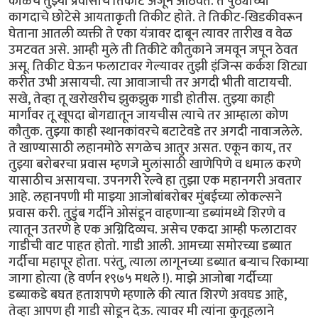
काळचे तुझ्या प्रवासाचे तिकीट अजून आठवते. ते पुठ्याच्या
कागदाचे छोटेसे आयताकृती तिकीट होते. ते तिकीट-खिडकीवरून
घेताना आतली व्यक्ती ते एका यंत्रावर दाबून त्यावर तारीख व वेळ
उमटवत असे. आम्ही मुले ती तिकीटे कौतुकाने जमवून जपून ठेवत
असू. तिकीट घेऊन फलाटावर गेल्यावर तुझी इंजिन्स कर्कश शिट्या
करीत उभी असायची. त्या आवाजाची तर अगदी भीती वाटायची.
सखे, तेव्हा तू खरोखरीच झुकझुक गाडी होतीस. तुझ्या काही
मार्गांवर तू खूपदा बोगद्यातून जायचीस त्याचे तर आम्हाला कोण
कौतुक. तुझ्या काही स्थानकांवरचे बटाटेवडे तर अगदी नावाजलेले.
ते खाण्यासाठी लहानमोठे सगळेच आतुर असत. एकून काय, तर
तुझ्या बरोबरचा प्रवास म्हणजे मुलांसाठी खाणेपिणे व धमाल करणे
यासाठीच असायचा. उपनगरी रेल्वे हा तुझा एक महानगरी अवतार
आहे. लहानपणी मी माझ्या आजोबांबरोबर मुंबईच्या लोकल्सने
प्रवास करी. तुडुंब गर्दीने ओसंडून वाहणाऱ्या डब्यांमध्ये शिरणे व
त्यातून उतरणे हे एक अग्निदिव्यच. असेच एकदा आम्ही फलाटावर
गाडीची वाट पाहत होतो. गाडी आली. आमच्या समोरच्या डब्यात
गर्दीचा महापूर होता. परंतु, त्याला लागूनच्या डब्यात बऱ्याच रिकाम्या
जागा होत्या (हे वर्णन १९७५ मधले !). माझे आजोबा गर्दीच्या
डब्याकडे बघत हताशपणे म्हणाले की त्यात शिरणे अवघड आहे,
तेव्हा आपण ही गाडी सोडून देऊ. त्यावर मी त्यांना कुतूहलाने