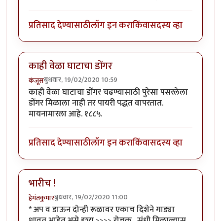
प्रतिसाद देण्यासाठी
लॉग इन करा
किंवा
सदस्य व्हा
काही वेळा घाटाचा डोंगर
बुधवार, 19/02/2020 10:59
कंजूस
काही वेळा घाटाचा डोंगर चढण्यासाठी पुरेसा पसरलेला
डोंगर मिळाला नाही तर पायरी पद्धत वापरतात.
मायनामारला आहे. १८८५.
प्रतिसाद देण्यासाठी
लॉग इन करा
किंवा
सदस्य व्हा
भारीच !
बुधवार, 19/02/2020 11:00
हेमंतकुमार
* अप व डाऊन दोन्ही रूळावर एकाच दिशेने गाड्या
धावत आहेत असे दृश्य >>>> रोचक . संधी मिळाल्यास