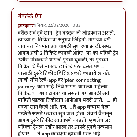
गंडलेले ऍप
शनिवार, 22/02/2020 10:33
हेमंतकुमार
वरील सर्व दुवे छान ! ट्रेन बदलून जो जोडप्रवास असतो,
त्याच्या इ- तिकिटाचा अनुभव लिहितो. मागच्या वर्षी
याबाबत नियमात एक चांगली सुधारणा झाली. समजा
आपण अशी 2 तिकिटे काढली आहेत. जर का पहिली ट्रेन
उशीरा पोचल्याने आपली पुढची चुकली, तर पुढच्या
तिकिटाचे पैसे आपल्याला रेल्वे परत करते. पण…..
यासाठी दुसरे तिकीट विशिष्ट प्रकारे काढावे लागते.
त्याची सोय रेल्वे-app वर 'plan connecting
journey' अशी आहे. तिथे आपण आपल्या पहिल्या
तिकिटाचा PNR टाकायचा असतो. मग आपली सर्व
माहिती पुढच्या तिकीटात आपोआप भरली जाते. …… ही
यंत्रणा छान केली आहे, पण….. ते
app बऱ्याच वेळा
गंडलेले असते
! त्याचा खूप त्रास होतो. शेवटी वैतागून
आपण दुसरे तिकीट स्वतंत्रपणे काढतो. म्हणजेच जर
पहिल्या ट्रेनला उशीर झाला तर आपले पुढचे नुकसान
होणार. …. ते app कार्यक्षम व्हायची गरज आहे .