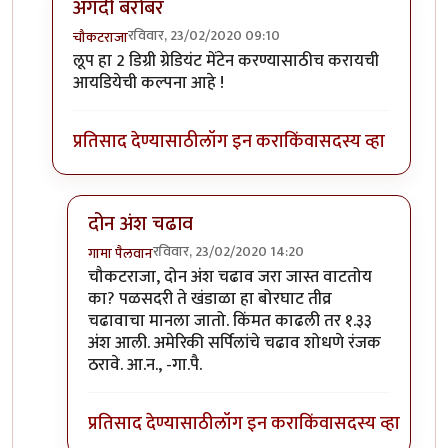
अगदी बरोबर
रविवार, 23/02/2020 09:10
चौकटराजा
In reply to
विल्यम व ग्रेट लूप
by
गामा पैलवान
लूप हा 2 डिग्री ग्रेडियंट मेंटेन करण्यासाठीच करायची
आयडियेची कल्पना आहे !
प्रतिसाद देण्यासाठी
लॉग इन करा
किंवा
सदस्य व्हा
दोन अंश चढाव
रविवार, 23/02/2020 14:20
गामा पैलवान
In reply to
अगदी बरोबर
by
चौकटराजा
चौकटराजा, दोन अंश चढाव जरा जास्त वाटतोय
का? पळसदरी ते खंडाळा हा बोरघाट तीव्र
चढावाचा मानला जातो. किंमत काढली तर १.३३
अंश आली. अमेरिकी सर्पिलांचे चढाव शोधणे रंजक
ठरावे. आ.न., -गा.पै.
प्रतिसाद देण्यासाठी
लॉग इन करा
किंवा
सदस्य व्हा