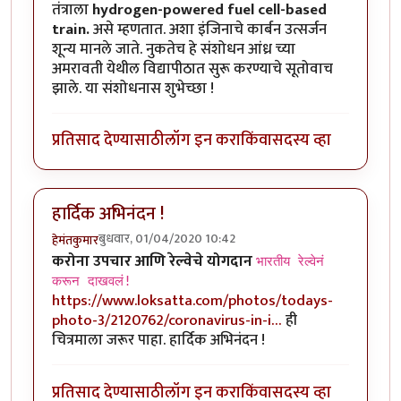
तंत्राला
hydrogen-powered fuel cell-based
train.
असे म्हणतात. अशा इंजिनाचे कार्बन उत्सर्जन
शून्य मानले जाते. नुकतेच हे संशोधन आंध्र च्या
अमरावती येथील विद्यापीठात सुरू करण्याचे सूतोवाच
झाले. या संशोधनास शुभेच्छा !
प्रतिसाद देण्यासाठी
लॉग इन करा
किंवा
सदस्य व्हा
हार्दिक अभिनंदन !
बुधवार, 01/04/2020 10:42
हेमंतकुमार
करोना उपचार आणि रेल्वेचे योगदान
भारतीय रेल्वेनं
करून दाखवलं!
https://www.loksatta.com/photos/todays-
photo-3/2120762/coronavirus-in-i…
ही
चित्रमाला जरूर पाहा. हार्दिक अभिनंदन !
प्रतिसाद देण्यासाठी
लॉग इन करा
किंवा
सदस्य व्हा