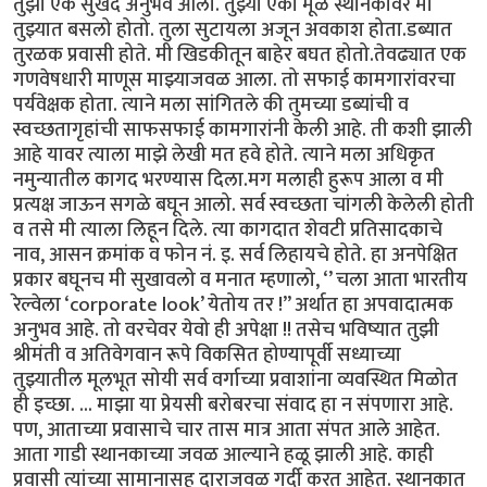
तुझा एक सुखद अनुभव आला. तुझ्या एका मूळ स्थानकावर मी
तुझ्यात बसलो होतो. तुला सुटायला अजून अवकाश होता.डब्यात
तुरळक प्रवासी होते. मी खिडकीतून बाहेर बघत होतो.तेवढ्यात एक
गणवेषधारी माणूस माझ्याजवळ आला. तो सफाई कामगारांवरचा
पर्यवेक्षक होता. त्याने मला सांगितले की तुमच्या डब्यांची व
स्वच्छतागृहांची साफसफाई कामगारांनी केली आहे. ती कशी झाली
आहे यावर त्याला माझे लेखी मत हवे होते. त्याने मला अधिकृत
नमुन्यातील कागद भरण्यास दिला.मग मलाही हुरूप आला व मी
प्रत्यक्ष जाऊन सगळे बघून आलो. सर्व स्वच्छता चांगली केलेली होती
व तसे मी त्याला लिहून दिले. त्या कागदात शेवटी प्रतिसादकाचे
नाव, आसन क्रमांक व फोन नं. इ. सर्व लिहायचे होते. हा अनपेक्षित
प्रकार बघूनच मी सुखावलो व मनात म्हणालो, ‘’ चला आता भारतीय
रेल्वेला ‘corporate look’ येतोय तर !” अर्थात हा अपवादात्मक
अनुभव आहे. तो वरचेवर येवो ही अपेक्षा !! तसेच भविष्यात तुझी
श्रीमंती व अतिवेगवान रूपे विकसित होण्यापूर्वी सध्याच्या
तुझ्यातील मूलभूत सोयी सर्व वर्गाच्या प्रवाशांना व्यवस्थित मिळोत
ही इच्छा. ... माझा या प्रेयसी बरोबरचा संवाद हा न संपणारा आहे.
पण, आताच्या प्रवासाचे चार तास मात्र आता संपत आले आहेत.
आता गाडी स्थानकाच्या जवळ आल्याने हळू झाली आहे. काही
प्रवासी त्यांच्या सामानासह दाराजवळ गर्दी करत आहेत. स्थानकात