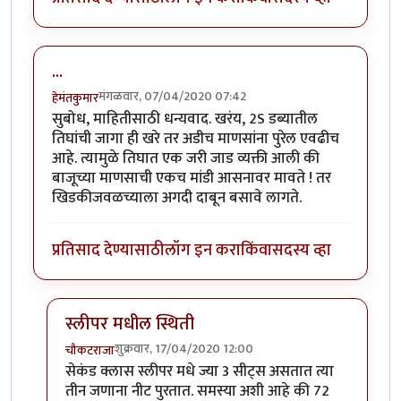
...
मंगळवार, 07/04/2020 07:42
हेमंतकुमार
सुबोध, माहितीसाठी धन्यवाद. खरंय, 2S डब्यातील
तिघांची जागा ही खरे तर अडीच माणसांना पुरेल एवढीच
आहे. त्यामुळे तिघात एक जरी जाड व्यक्ती आली की
बाजूच्या माणसाची एकच मांडी आसनावर मावते ! तर
खिडकीजवळच्याला अगदी दाबून बसावे लागते.
प्रतिसाद देण्यासाठी
लॉग इन करा
किंवा
सदस्य व्हा
स्लीपर मधील स्थिती
शुक्रवार, 17/04/2020 12:00
चौकटराजा
In reply to
...
by
हेमंतकुमार
सेकंड क्लास स्लीपर मधे ज्या 3 सीट्स असतात त्या
तीन जणाना नीट पुरतात. समस्या अशी आहे की 72