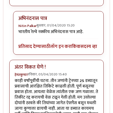
अभिनंदनास पात्र
बुधवार, 01/04/2020 15:20
Nitin Palkar
In reply to
हार्दिक अभिनंदन !
by
हेमंतकुमार
भारतीय रेल्वे नक्कीच अभिनंदनास पात्र आहे.
प्रतिसाद देण्यासाठी
लॉग इन करा
किंवा
सदस्य व्हा
अंतर विकत घेणे !
रविवार, 05/04/2020 15:40
हेमंतकुमार
काही वर्षांपूर्वीची घटना. तीन जणांनी ट्रेनच्या
2S
डब्यातून
प्रवासाची आरक्षित तिकिटे काढली होती. पूर्ण बसूनचा
प्रवास होता. आयत्या वेळेस त्यांतील एक जण गळाला. ते
तिकीट रद्द करायची वेळ टळून गेली होती. मग उरलेल्या
दोघांनी ठरवले की तिघांच्या जागेत ऐसपैस बसून मधली
जागा कुणाला द्यायची नाही. आता या डब्यात कायमच