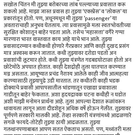
सखोल चिंतन मी तुझ्या बरोबरच्या लांब पल्ल्याच्या प्रवासात करू
शकलो आहे. माझा जास्त प्रवास हा तुझ्या ‘एक्स्प्रेस’ व ‘लोकल’ या
प्रकारांतून होतो. पण, अधूनमधून मी तुझ्या ’passenger’ या
अवताराचाही अनुभव घेतलाय. त्या प्रवासामुळे मला स्वतःभोवतीच्या
सुरक्षित कोशातून बाहेर पडता आले. तसेच ‘महासत्ता’ वगैरे गप्पा
मारणारा भारत वास्तवात काय आहे याचे भान आले. तुझ्या
प्रवासादरम्यान कधीकधी होणारे गैरप्रकार आणि काही दुखःद प्रसंग
मात्र अस्वस्थ करून जातात. कधी तुझ्यावर दरोडा पडतो अन
प्रवाशांची लूटमार होते. कधी तुझ्या यंत्रणेत गडबडघोटाळा होतो अन
छोटेमोठे अपघात होतात. काही देशद्रोही तुला घातपात करण्यात
मग्न असतात. आयूष्यात प्रचंड नैराश्य आलेले काही जीव आत्महत्या
करण्यासाठी तुझ्यापुढे उडी मारतात. तर कधीतरी काही भडक
डोक्याचे प्रवासी आपापसातील भांडणातून एखाद्या प्रवाशाला
गाडीतून बाहेर फेकतात. अशा हृदयद्रावक घटना कधीही न घडोत
अशी माझी मनोमन प्रार्थना आहे. तुला आपल्या देशात रूळांवरून
धावायला लागून आता दीडशेहून अधिक वर्षे होऊन गेलीत. तुझ्यावर
पूर्णपणे सरकारी मालकी आहे. तेव्हा सरकारी यंत्रणांमध्ये आढळणारे
सगळे फायदे-तोटेही तुझ्या ठायी आढळतात. तुझ्या
गलथानपणाबाबत आपण सतत ऐकताच असतो. पण, मध्यंतरी मला