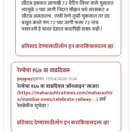
सीटस ड्बयात आणखी 72 वेटिग लिस्ट वाले घुसतात
त्यामुळे 3 च्या जागी निदान सीझन मधे सरसकट 4
सीटस असतातच . एरवी रेल्वे तुम्ही चुकलात तर दंड
वसूल करते पण 72 च्या जागी फक्त 72 नाच
परवानगी हे भारत देशात कदापिही शक्य नाही !
प्रतिसाद देण्यासाठी
लॉग इन करा
किंवा
सदस्य व्हा
रेल्वेचा १६७ वा वाढदिवस
शुक्रवार, 17/04/2020 11:24
हेमंतकुमार
रेल्वेचा १६७ वा वाढदिवस ‘ऑनलाइन’ साजरा
(
https://maharashtratimes.com/maharashtr
a/mumbai-news/celebrate-railway-…
) सर्व
रेलप्रेमींना शुभेछा !
प्रतिसाद देण्यासाठी
लॉग इन करा
किंवा
सदस्य व्हा