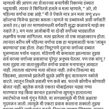
म्हणालो की आपण त्या शेजारच्या बऱ्यापैकी रिकाम्या डब्यात
चढूयाकी. त्यावर ते किंचितसे हसले व मला म्हणाले, “ अरे, तो
पहिल्या वर्गाचा डबा आहे.’’ मी ते ऐकले मात्र अन मला जणू ४४०
व्होल्टचा विजेचा झटका बसला ! म्हणजे या डब्यांमध्ये अशी वर्गवारी
असते तर.( खरं तर माणसांमधली वर्गवारी सुद्धा कळायचे माझे वय
नव्हते ते ). मग मला आजोबांनी या दोन्ही वर्गांच्या भाड्यातील
लक्षणीय फरक सांगितला. मला झालेला तो एक साक्षात्कारच होता.
त्यानंतर बरीच वर्षे पहिल्या वर्गाचा डबा हा माझ्यासाठी फक्त ‘लांबून
बघण्याचा’ डबा होता. तेव्हा निमूटपणे दुसऱ्या वर्गाच्या डब्यात
घुसण्याला पर्याय नव्हता. मोठेपणी मी कमावता झाल्यावर तुझ्या
सर्व वरच्या वर्गाच्या प्रवासांचा पुरेपूर अनुभव घेतला. पण एक सांगू ?
मला तुझ्या त्या वातानुकुलीत वर्गाचा प्रवास मनापासून आवडत
नाही. त्यातला थंडपणा मला सोसत नाही. तसेच तिथल्या बंद
खिडक्या, आतमध्ये झालेली झुरळे आणि कुंद वातावरण नकोसे
वाटते. त्यातून तिथले प्रवासी पण कसे बघ. फारसे कोणीच कोणाशी
बोलत नाही. बहुतेक सगळे एकतर मोबाईलवर चढ्या गप्पा
मारण्यात मग्न किंवा कानात इअरफोन्स खुपसून हातातल्या
स्मार्टफोन्स मध्ये गुंगून गेलेले. या सगळ्यांमुळे मी तिथे अक्षरशः
गुदमरून जातो. त्यामुळे मी एकटा प्रवास करताना शक्यतो तुझ्या