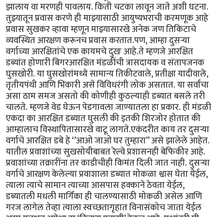
झालाय वा मरणही पावलाय. किती चटका लावून जाते अशी घटना.
तुझ्यातून प्रवास करणे ही माझ्यासाठी आयुष्यभराची करमणूक आहे
प्रवास सुखकर व्हावा म्हणून माझ्यासारखे अनेक जण तिकिटाचे
व्यवस्थित आरक्षण करूनच प्रवास करतात.पण, आम्हा दुसऱ्या
वर्गाच्या आरक्षितांचे एक कायमचे दुखः आहे.ते म्हणजे आरक्षित
डब्यांत होणारी बिगरआरक्षित मंडळींची त्रासदायक व संतापजनक
घुसखोरी. या घुसखोरांमध्ये सामान्य तिकीटवाले, प्रतीक्षा यादीवाले,
तृतीयपंथी आणि भिकारी असे विविधरंगी लोक असतात. या सर्वांचा
असा ठाम समज असतो की कोणीही कुठल्याही डब्यात बसले तरी
चालते. म्हणजे वेड घेऊन पेडगावला जाण्यातला हा प्रकार. ही मंडळी
एकदा का आरक्षित डब्यात घुसली की इतकी शिरजोर होतात की
आम्हालाच विस्थापितासारखे वाटू लागते.एकंदरीत काय तर दुसऱ्या
वर्गाचे आरक्षित डबे हे ‘’आओ जाओ घर तुम्हारा’’ असे झालेले आहेत.
यातील प्रवाशांच्या सुखसोयीबाबत रेल्वे प्रशासनही बेफिकीर आहे.
प्रवाशांच्या तक्रारींना तर काडीचीही किमंत दिली जात नाही. दुसऱ्या
वर्गाचे आरक्षण केलेल्या प्रवाशाला डब्यात मोकळा श्वास घेता येईल,
त्याला त्याचे सामान त्याच्या आसपास हक्काने ठेवता येईल,
डब्यातली मधली मार्गिका ही चालण्यासाठी मोकळी असेल आणि
गरज लागेल तेव्हा त्याला स्वच्छतागृहात विनासंकोच जाता येईल