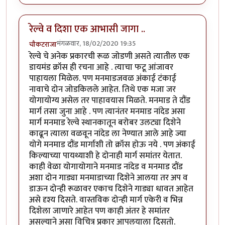
रेल्वे व दिशा एक आभासी जागा ..
मंगळवार, 18/02/2020 19:35
चौकटराजा
रेल्वे चे अनेक प्रकारची रूळ जोडणी असते त्यातील एक
डायमंड क्रॉस ही रचना आहे . त्याचा फटू आंजावर
पाहायला मिळेल. पण मनमाडजवळ अंकाई टंकाई
नावाचे दोन जोडकिलले आहेत. तिथे एक मजा जर
योगायोग्य असेल तर पाहावयास मिळते. मनमाड ते दौंड
मार्ग तसा जुना आहे . पण त्यानंतर मनमाड नांदेड असा
मार्ग मनमाड रेल्वे स्थानकातून बरोबर उलट्या दिशेने
काढून त्याला वळवून नांदेड ला नेण्यात आले आहे ज्या
योगे मनमाड दौंड मार्गाशी तो क्रॉस होऊ नये . पण अंकाई
किल्याच्या पायथ्याशी हे दोनाही मार्ग समांतर येतात.
काही वेळा योगायोगाने मनमाड नांदेड व मनमाड दौंड
अशा दोन गाड्या मनमाडाच्या दिशेने आलया तर अप व
डाऊन दोन्ही रूळावर एकाच दिशेने गाड्या धावत आहेत
असे दृश्य दिसते. वास्तविक दोन्ही मार्ग एकेरी व भिन्न
दिशेला जाणारे आहेत पण काही अंतर हे समांतर
असल्याने असा विचित्र प्रकार आपलयाला दिसतो.