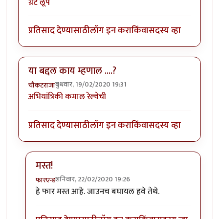
ग्रेट लूप
प्रतिसाद देण्यासाठी
लॉग इन करा
किंवा
सदस्य व्हा
या बद्दल काय म्हणाल ....?
बुधवार, 19/02/2020 19:31
चौकटराजा
अभियांत्रिकी कमाल रेल्वेची
प्रतिसाद देण्यासाठी
लॉग इन करा
किंवा
सदस्य व्हा
मस्त!
शनिवार, 22/02/2020 19:26
फारएन्ड
In reply to
या बद्दल काय म्हणाल ....?
by
चौकटराजा
हे फार मस्त आहे. जाउनच बघायल हवे तेथे.