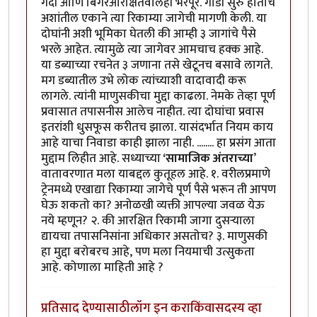
गर्दी आणि बिगरआरक्षितवालेही भरपूर. गाडी सुरु होताच
अशांतील एकाने त्या रिकाम्या जागेची मागणी केली. या
दोघांनी अशी भूमिका घेतली की आम्ही ३ जागांचे पैसे
भरले आहेत. त्यामुळे त्या जागेवर आमचाच हक्क आहे.
या डब्याच्या रचनेत ३ जणाना तसे खेटूनच बसावे लागते.
मग डब्यातील उभे लोक त्यांच्याशी वादावादी करू
लागले. त्यांनी माणुसकीचा मुद्दा काढला. नेमके तेव्हा पूर्ण
प्रवासात तपासनीस आलेच नाहीत. त्या दोघांचा प्रवास
इतरांशी धुसफूस करीतच झाला. यासंदर्भात नियम काय
आहे याचा निवाडा काही झाला नाही. ........ हा प्रसंग आता
मुद्दाम लिहीत आहे. सध्याच्या
‘सामाजिक अंतराच्या
’
वातावरणात मला याबद्दल कुतूहल आहे. १. वरीलप्रमाणे
ट्रेनमध्ये एखाद्या रिकाम्या जागेचे पूर्ण पैसे भरून ती आपण
घेऊ शकतो का? अनोळखी व्यक्ती आपल्या जवळ येऊ
नये म्हणून? २. की आरक्षित रिकामी जागा दुसऱ्याला
द्यायचा तपासनिसांना अधिकार असतोच? ३. माणुसकी
हा मुद्दा बरोबरच आहे, पण मला नियमाची उत्सुकता
आहे. कोणाला माहिती आहे ?
प्रतिसाद देण्यासाठी
लॉग इन करा
किंवा
सदस्य व्हा