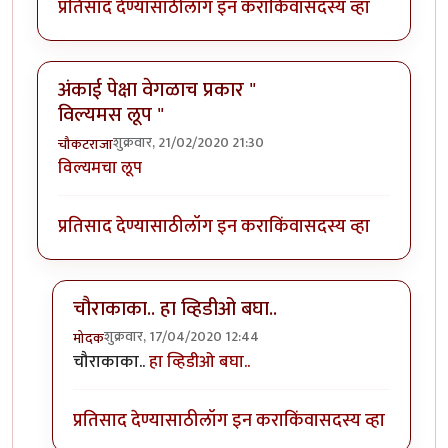
प्रतिसाद देण्यासाठी
लॉग इन करा
किंवा
सदस्य व्हा
अंकाई पेक्षा वेगळाच प्रकार "
विल्यमस लूप "
शुक्रवार, 21/02/2020 21:30
चौकटराजा
विल्यमचा लूप
प्रतिसाद देण्यासाठी
लॉग इन करा
किंवा
सदस्य व्हा
चौराकाका.. हा व्हिडीओ बघा..
शुक्रवार, 17/04/2020 12:44
मोदक
In reply to
अंकाई पेक्षा वेगळाच प्रकार " विल्यमस लूप "
by
च
चौराकाका..
हा व्हिडीओ बघा..
प्रतिसाद देण्यासाठी
लॉग इन करा
किंवा
सदस्य व्हा