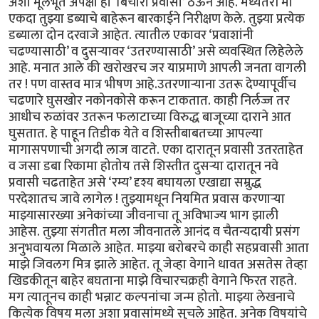
अशा मूलभूत अपेक्षा हा ‘बिचारा प्रवासी’ ठेऊन आहे. मध्यंतरी मी
एकदा तुझ्या डब्याचे बाहेरून बारकाईने निरीक्षण केले. तुझ्या प्रत्येक
डब्याला दोन दरवाजे आहेत. त्यातील एकावर ‘प्रवाशांनी
चढण्यासाठी’ व दुसऱ्यावर ‘उतरण्यासाठी’ असे व्यवस्थित लिहेलेले
आहे. मनात आले की खरोखरच जर याप्रमाणे आपली जनता वागली
तर ! पण वास्तव मात्र भीषण आहे.उतरणाऱ्याना उतरू देण्यापूर्वीच
चढणारे घुसखोर नकोनकोसे करून टाकतात. काही निर्लज्ज तर
आधीच रुळांवर उतरून फलाटाच्या विरुद्ध बाजूच्या दाराने आत
घुसतात. हे पाहून तिडीक येते व शिस्तीबाबतच्या आपल्या
मागासपणाची अगदी लाज वाटते. एका दारातून प्रवासी उतरताहेत
व जसा डबा रिकामा होतोय तसे शिस्तीत दुसऱ्या दारातून नवे
प्रवासी चढताहेत असे ‘रम्य’ दृश्य बघायला एखाद्या सम्रुद्ध
परदेशातच जावे लागेल ! तुझ्यामधून नियमित प्रवास करणाऱ्या
माझ्यासारख्या अनेकांच्या जीवनाचा तू अविभाज्य भाग झाली
आहेस. तुझ्या संगतीत मला जीवनातले आनंद व चैतन्यदायी प्रसंग
अनुभवायला मिळाले आहेत. माझ्या बरोबरचे काही सहप्रवासी आता
माझे जिवलग मित्र झाले आहेत. तू जेव्हा वेगाने धावत असतेस तेव्हा
खिडकीतून बाहेर बघताना माझे विचारचक्रही वेगाने फिरत राहते.
मग त्यातूनच काही भन्नाट कल्पनांचा जन्म होतो. माझ्या लेखनाचे
कित्येक विषय मला अशा प्रवासांमध्ये सुचले आहेत. अनेक विषयांचे