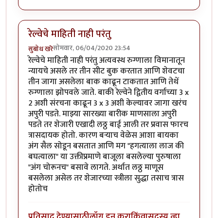
रेल्वेचे माहिती नाही परंतु
सोमवार, 06/04/2020 23:54
सुबोध खरे
रेल्वेचे माहिती नाही परंतु अत्यवस्थ रुग्णाला विमानातून
न्यायचे असले तर तीन सीट बुक करतात आणि शेवटचा
तीन जागा असलेला बाक काढून टाकतात आणि तेथें
रुग्णाला झोपवले जाते. बाकी रेल्वेने द्वितीय वर्गाच्या 3 x
2 अशी संरचना काढून 3 x 3 अशी केल्यावर जागा खरंच
अपुरी पडते. माझ्या सारख्या बारीक माणसाला अपुरी
पडते तर शेजारी एखादी लठ्ठ बाई आली तर प्रवास फारच
त्रासदायक होतो. कारण बऱ्याच वेळेस आशा बायका
अंग सैल सोडून बसतात आणि मग "हगत्याला लाज की
बघत्याला" या उक्तीप्रमाणे बाजूला बसलेल्या पुरुषाला
"अंग चोरूनच" बसावे लागते. अर्थात लठ्ठ माणूस
बसलेला असेल तर शेजारच्या स्त्रीला सुद्धा तसाच त्रास
होतोच
प्रतिसाद देण्यासाठी
लॉग इन करा
किंवा
सदस्य व्हा