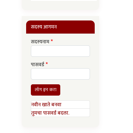
सदस्य आगमन
सदस्यनाम
पासवर्ड
लॉग इन करा
नवीन खाते बनवा
तुमचा पासवर्ड बदला.