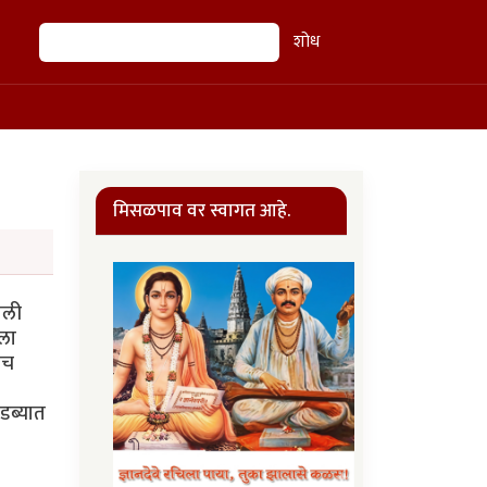
शोध
शोध
मिसळपाव वर स्वागत आहे.
ाली
ीला
ीच
 डब्यात