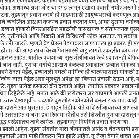
रत आणि एकमेकांकडे कंटाळा येईस्तोवर बघत बसायचे. बाकी प्रचंड गर्दी
मच धोका. अधेमध्ये असा जोराचा दगड लागून एखादा प्रवासी गंभीर जखम
ा. तुझ्यातून प्रवास करणे ही माझ्यासाठी आयुष्यभराची करमणूक आहे
े व्यवस्थित आरक्षण करूनच प्रवास करतात.पण, आम्हा दुसऱ्या वर्गाच्य
ित डब्यांत होणारी बिगरआरक्षित मंडळींची त्रासदायक व संतापजनक घुस
दीवाले, तृतीयपंथी आणि भिकारी असे विविधरंगी लोक असतात. या सर्वांच
तरी चालते. म्हणजे वेड घेऊन पेडगावला जाण्यातला हा प्रकार. ही म
होतात की आम्हालाच विस्थापितासारखे वाटू लागते.एकंदरीत काय तर द
 झालेले आहेत. यातील प्रवाशांच्या सुखसोयीबाबत रेल्वे प्रशासनही बेफि
ी जात नाही. दुसऱ्या वर्गाचे आरक्षण केलेल्या प्रवाशाला डब्यात मोकळा श
हक्काने ठेवता येईल, डब्यातली मधली मार्गिका ही चालण्यासाठी मोकळी
कोच जाता येईल अशा मूलभूत अपेक्षा हा ‘बिचारा प्रवासी’ ठेऊन आहे. म
ले. तुझ्या प्रत्येक डब्याला दोन दरवाजे आहेत. त्यातील एकावर ‘प्रवाशांन
वस्थित लिहेलेले आहे. मनात आले की खरोखरच जर याप्रमाणे आपली जनत
ा उतरू देण्यापूर्वीच चढणारे घुसखोर नकोनकोसे करून टाकतात. काही न
ा दाराने आत घुसतात. हे पाहून तिडीक येते व शिस्तीबाबतच्या आपल्या
 उतरताहेत व जसा डबा रिकामा होतोय तसे शिस्तीत दुसऱ्या दारातून 
्रुद्ध परदेशातच जावे लागेल ! तुझ्यामधून नियमित प्रवास करणाऱ्या
ाग झाली आहेस. तुझ्या संगतीत मला जीवनातले आनंद व चैतन्यदायी प्रस
्रवासी आता माझे जिवलग मित्र झाले आहेत. तू जेव्हा वेगाने धावत 