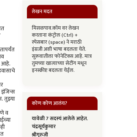
लेखन मदत
मिसळपाव.कॉम वर लेखन
ात
करताना कंट्रोल (Ctrl) +
ी
स्पेसबार (space) ने मराठी
इंग्रजी अशी भाषा बदलता येते.
तापर्यंत
सुरूवातीला फोनेटिक्स आहे. मात्र
भव
तुमच्या खात्याच्या सेटींग मधून
 आहे.
इनस्क्रीप्ट बदलता येईल.
हवासाचे
वर
इंजिन्स
 तुझ्या
कोण कोण आलंय?
णे व
यावेळी 7 सदस्यं आलेले आहेत.
ईच्या
्ही
चंद्रसूर्यकुमार
ात
श्रीगुरुजी