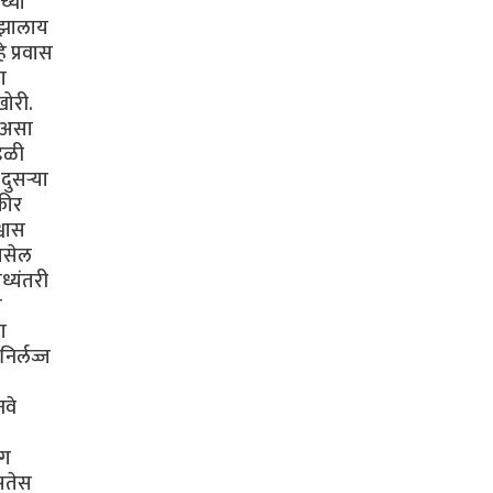
च्या
ी झालाय
 प्रवास
ा
खोरी.
ा असा
ंडळी
ुसऱ्या
कीर
्वास
 असेल
ध्यंतरी
ी
ा
िर्लज्ज
नवे
ंग
असतेस