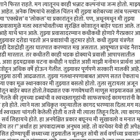
ाने फिरत राहते. मग त्यातूनच काही भन्नाट कल्पनांचा जन्म होतो. माझ्य
 आहेत. अनेक विषयांचे सखोल चिंतन मी तुझ्या बरोबरच्या लांब पल्ल्याच
 ‘एक्स्प्रेस’ व ‘लोकल’ या प्रकारांतून होतो. पण, अधूनमधून मी तुझ्या
्रवासामुळे मला स्वतःभोवतीच्या सुरक्षित कोशातून बाहेर पडता आले. 
 आहे याचे भान आले. तुझ्या प्रवासादरम्यान कधीकधी होणारे गैरप्रकार 
ुझ्यावर दरोडा पडतो अन प्रवाशांची लूटमार होते. कधी तुझ्या यंत्रणेत
देशद्रोही तुला घातपात करण्यात मग्न असतात. आयूष्यात प्रचंड नैराश
े उडी मारतात. तर कधीतरी काही भडक डोक्याचे प्रवासी आपापसातील
त. अशा हृदयद्रावक घटना कधीही न घडोत अशी माझी मनोमन प्रार्थना आह
हून अधिक वर्षे होऊन गेलीत. तुझ्यावर पूर्णपणे सरकारी मालकी आहे. 
टेही तुझ्या ठायी आढळतात. तुझ्या गलथानपणाबाबत आपण सतत ऐकताच
या एका मूळ स्थानकावर मी तुझ्यात बसलो होतो. तुला सुटायला अजून
कीतून बाहेर बघत होतो.तेवढ्यात एक गणवेषधारी माणूस माझ्याजवळ आ
ंगितले की तुमच्या डब्यांची व स्वच्छतागृहांची साफसफाई कामगारांनी क
 हवे होते. त्याने मला अधिकृत नमुन्यातील कागद भरण्यास दिला.मग म
व स्वच्छता चांगली केलेली होती व तसे मी त्याला लिहून दिले. त्या काग
 सर्व लिहायचे होते. हा अनपेक्षित प्रकार बघूनच मी सुखावलो व मनात म
य तर !” अर्थात हा अपवादात्मक अनुभव आहे. तो वरचेवर येवो ही अपेक्षा
 होण्यापूर्वी सध्याच्या तुझ्यातील मूलभूत सोयी सर्व वर्गाच्या प्रवाशां