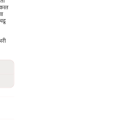
आता
 करत
या
चढू
भरी