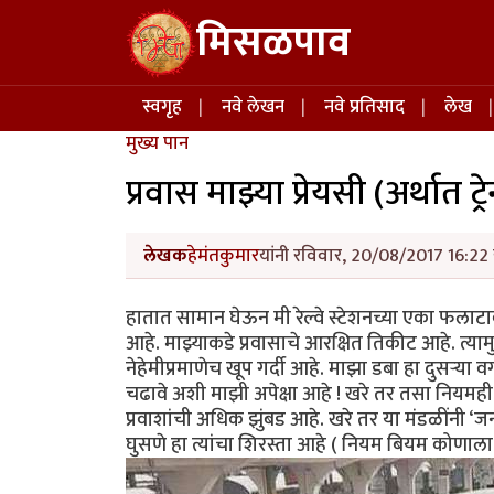
Skip to main content
मिसळपाव
Main navigation
स्वगृह
नवे लेखन
नवे प्रतिसाद
लेख
मुख्य पान
प्रवास माझ्या प्रेयसी (अर्थात ट्रे
लेखक
हेमंतकुमार
यांनी रविवार, 20/08/2017 16:22 
हातात सामान घेऊन मी रेल्वे स्टेशनच्या एका फलाट
आहे. माझ्याकडे प्रवासाचे आरक्षित तिकीट आहे. त्य
नेहेमीप्रमाणेच खूप गर्दी आहे. माझा डबा हा दुसऱ्या
चढावे अशी माझी अपेक्षा आहे ! खरे तर तसा नियमही आ
प्रवाशांची अधिक झुंबड आहे. खरे तर या मंडळींनी ‘ज
घुसणे हा त्यांचा शिरस्ता आहे ( नियम बियम कोणाला 