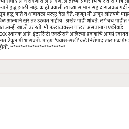
ोबरचा संवाद हा न संपणारा आहे. पण, आताच्या प्रवासाचे चार तास मात्र 
ने हळू झाली आहे. काही प्रवासी त्यांच्या सामानासह दाराजवळ गर्दी
 हळू जाते व थांबायला भरपूर वेळ घेते. म्हणून मी अजून शांतपणे माझ्
ळ आल्याने खरे तर उठवत नाहीये ! अखेर गाडी थांबते. लगेचच गाडीत 
ने रोखत आम्ही खाली उतरतो. मी फलाटावरून चालत असतानाच एकीकडे
XXX स्थानक आहे. इंटरसिटी एक्स्प्रेसने आलेल्या प्रवाशांचे आम्ही स्वागत
वागत ऐकून मी भारावतो. माझ्या ‘प्रवास-सखी’ कडे निरोपादाखल एक प्रेम
 ********************************