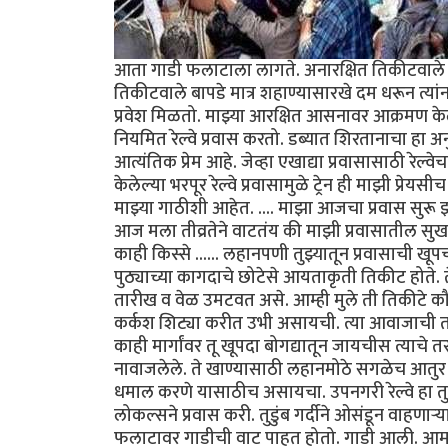
आता गाडी फलाटाला लागते. अनारक्षित तिकीटवाले (व
तिकीटवाले बापडे मात्र शहाण्यासारखे दम धरून त्या
प्रवेश मिळतो. माझ्या आरक्षित आसनावर आक्रमण केले
नियमित रेल्वे प्रवास करतो. डब्यात शिरतानाचा हा अनुभ
आत्यंतिक प्रेम आहे. जेव्हा एखाद्या प्रवासासाठी रेल्
केलेल्या भरपूर रेल्वे प्रवासामुळे ट्रेन ही माझी प
माझ्या गाठीशी आहेत. .... माझा आजचा प्रवास सुरू
आज मला तीव्रतेने वाटतंय की माझी प्रवासातील सुख 
काही किस्से ...... लहानपणी तुझ्यातून प्रवासाची खू
पुठ्याच्या कागदाचे छोटेसे आयताकृती तिकीट होते. त
तारीख व वेळ उमटवत असे. आम्ही मुले ती तिकीटे क
कर्कश शिट्या करीत उभी असायची. त्या आवाजाची तर
काही मार्गांवर तू खूपदा बोगद्यातून जायचीस त्याचे
नावाजलेले. ते खाण्यासाठी लहानमोठे सगळेच आतुर अ
धमाल करणे यासाठीच असायचा. उपनगरी रेल्वे हा त
लोकल्सने प्रवास करी. तुडुंब गर्दीने ओसंडून वाहणाऱ्
फलाटावर गाडीची वाट पाहत होतो. गाडी आली. आमच्या 