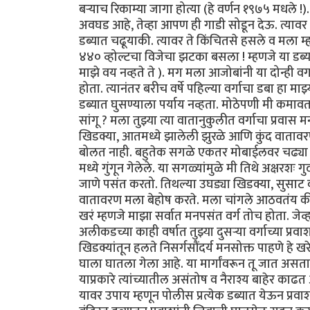
बऱ्याच रिकाम्या जागा होत्या (हे वर्णन १९७५ मधले !
अवघड आहे, तेव्हा आपण ही गाडी सोडून देऊ. त्यावर मी
डब्यात चढूयाकी. त्यावर ते किंचितसे हसले व मला म्ह
४४० व्होल्टचा विजेचा झटका बसला ! म्हणजे या डब्या
माझे वय नव्हते ते ). मग मला आजोबांनी या दोन्ही व
होता. त्यानंतर बरीच वर्षे पहिल्या वर्गाचा डबा हा माझ
डब्यात घुसण्याला पर्याय नव्हता. मोठेपणी मी कमावता 
सांगू ? मला तुझ्या त्या वातानुकुलीत वर्गाचा प्र
खिडक्या, आतमध्ये झालेली झुरळे आणि कुंद वातावर
बोलत नाही. बहुतेक सगळे एकतर मोबाईलवर चढ्या गप्
मध्ये गुंगून गेलेले. या सगळ्यांमुळे मी तिथे अक्षरशः 
जाणे पसंत करतो. तिथल्या उघड्या खिडक्या, सुसाट 
वातावरण मला बेहोष करते. मला चांगले आठवतंय की मी क
खरं म्हणजे माझा सर्वात मनपसंत वर्ग तोच होता. जेव्
अलीकडच्या काही वर्षात तुझ्या दुसऱ्या वर्गाच्या प्र
खिडक्यांतून हलते निसर्गसौंदर्य मनसोक्त पाहणे हे खर
घाला घातला गेला आहे. या मार्गांवरून तू जात असत
याप्रकारे त्यांच्यातील असंतोष व नैराश्य बाहेर काढत
यावर उपाय म्हणून पोलीस प्रत्येक डब्यात येऊन प्रव