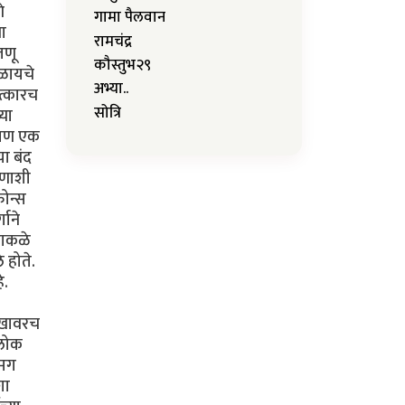
े
गामा पैलवान
या
रामचंद्र
जणू
कौस्तुभ२९
कळायचे
अभ्या..
ात्कारच
सोत्रि
्या
. पण एक
या बंद
ोणाशी
फोन्स
गाने
ढाकळे
 होते.
े.
सुखावरच
 लोक
 मग
शा