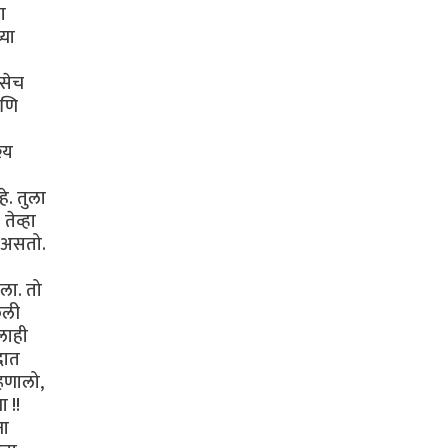
ा
्या
तसेच
आणि
्य
े. तुला
तेव्हा
 असतो.
ला. तो
ेली
लाही
दात
्हणालो,
 !!
ना