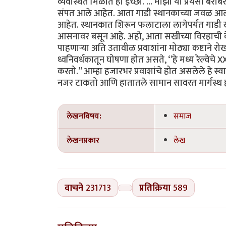
व्यवस्थित मिळोत ही इच्छा. ... माझा या प्रेयसी बर
संपत आले आहेत. आता गाडी स्थानकाच्या जवळ आल्या
आहेत. स्थानकात शिरून फलाटाला लागेपर्यंत गाडी खूप
आसनावर बसून आहे. अहो, आता सखीच्या विरहाची वे
पाहणाऱ्या अति उतावीळ प्रवाशांना मोठ्या कष्टा
ध्वनिवर्धकातून घोषणा होत असते, ‘’हे मध्य रेल्वेचे X
करतो.’’ आम्हा हजारभर प्रवाशांचे होत असलेले हे स्
नजर टाकतो आणि हातातले सामान सावरत मार्गस्थ होतो.
लेखनविषय:
समाज
लेखनप्रकार
लेख
वाचने
231713
प्रतिक्रिया
589