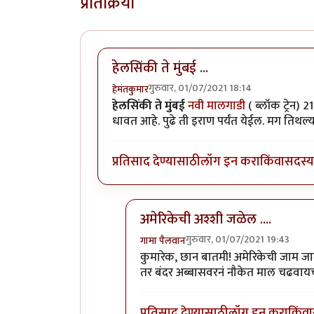
प्रतिक्रिया
हेलसिंकी ते मुंबई ...
गुरुवार, 01/07/2021 18:14
हेमंतकुमार
हेलसिंकी ते मुंबई
नवी मालगाडी
( ब्लॉक ट्रेन) 
धावत आहे. पुढे ती इराण पर्यंत येईल. मग तिथल्य
प्रतिसाद देण्यासाठी
लॉग इन करा
किंवा
सदस्य 
अमेरिकेची अश्शी जळेल ....
गुरुवार, 01/07/2021 19:43
गामा पैलवान
In reply to
हेलसिंकी ते मुंबई ...
by
हेमं
कुमारेक, छान बातमी! अमेरिकेची जाम ज
तर बंदर अब्बासवरनं नौकेत माल चढवायच
प्रतिसाद देण्यासाठी
लॉग इन करा
किंवा