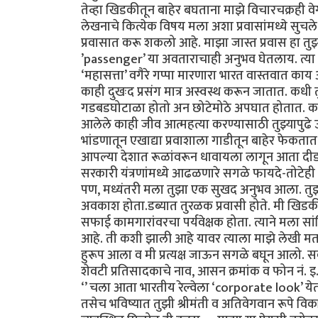
तेव्हा खिडकीतून बाहेर बघताना माझे विचारचक्रही वेग
लेखनाचे कित्येक विषय मला अशा प्रवासांमध्ये सुचले
प्रवासात करू शकलो आहे. माझा जास्त प्रवास हा तुझ्या
’passenger’ या अवताराचाही अनुभव घेतलाय. त्या प
‘महासत्ता’ वगैरे गप्पा मारणारा भारत वास्तवात काय
काही दुखःद प्रसंग मात्र अस्वस्थ करून जातात. कधी त
गडबडघोटाळा होतो अन छोटेमोठे अपघात होतात. काही 
आलेले काही जीव आत्महत्या करण्यासाठी तुझ्यापुढ
भांडणातून एखाद्या प्रवाशाला गाडीतून बाहेर फेकता
आपल्या देशात रूळांवरून धावायला लागून आता दीडशे
सरकारी यंत्रणांमध्ये आढळणारे सगळे फायदे-तो
पण, मध्यंतरी मला तुझा एक सुखद अनुभव आला. तुझ्
अवकाश होता.डब्यात तुरळक प्रवासी होते. मी खिड
सफाई कामगारांवरचा पर्यवेक्षक होता. त्याने मला सा
आहे. ती कशी झाली आहे यावर त्याला माझे लेखी मत
हुरूप आला व मी प्रत्यक्ष जाऊन सगळे बघून आलो. सर्
शेवटी प्रतिसादकाचे नाव, आसन क्रमांक व फोन नं. इ.
‘’ चला आता भारतीय रेल्वेला ‘corporate look’ येतो
तसेच भविष्यात तुझी श्रीमंती व अतिवेगवान रूपे विकसित