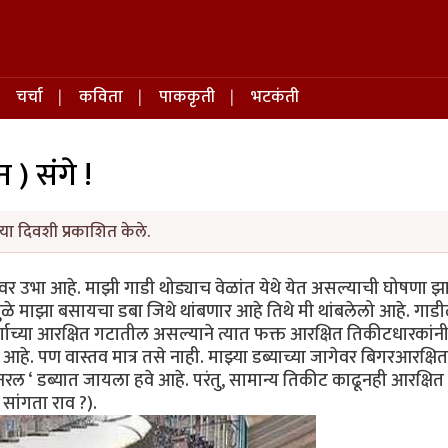
चर्चा
कविता
पाककृती
भटकंती
न ) संगे !
या दिवशी प्रकाशित केले.
ावर उभा आहे. माझी गाडी थोड्याच वेळांत येथे येत असल्याची घोषणा झ
ामुळे माझा बसायचा डबा जिथे थांबणार आहे तिथे मी थांबलेलो आहे. गाड
 वर्गाच्या आरक्षित गटातील असल्याने त्यात फक्त आरक्षित तिकीटधारकांन
हे. पण वास्तव मात्र तसे नाही. माझ्या डब्याच्या जागेवर बिगरआरक्षित
नरल ‘ डब्यात जायला हवे आहे. परंतु, सामान्य तिकीट काढूनही आरक्षित
सांगता राव ?).