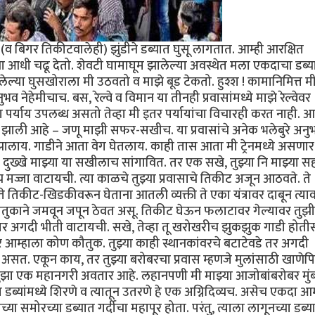
 बिगर तिकीटवालेही) झुंडीने डब्यात घुसू लागतात. आम्ही आरक्षित
ंना आधी चढू देतो. शेवटी घामाघूम झालेल्या अवस्थेत मला एकदाचा डब्य
ल्या घुसखोराला मी उठवतो व माझे बूड टेकतो. हुश्श ! कामानिमित्त म
व नेहेमीचाच. बस, रेल्वे व विमान या तीनही प्रवासांमध्ये माझे रेल्वेवर
वेचा पर्याय उपलब्ध असतो तेव्हा मी इतर पर्यायांचा विचारही करत नाही. आ
्रेयसीच झाली आहे – जणू माझी सफर-सखीच. या प्रवासांचे अनेक भलेबुरे अनु
 झालाय. गाडीने आता वेग घेतलाय. काही तास आता मी ट्रेनमध्ये असणार
दुख्खे माझ्या या सखीलाच सांगावित. तर एक सखे, तुझ्या नि माझ्या स
पच मज्जा वाटायची. त्या काळचे तुझ्या प्रवासाचे तिकीट अजून आठवते. ते
े तिकीट-खिडकीवरून घेताना आतली व्यक्ती ते एका यंत्रावर दाबून त्या
ौतुकाने जमवून जपून ठेवत असू. तिकीट घेऊन फलाटावर गेल्यावर तुझी 
 अगदी भीती वाटायची. सखे, तेव्हा तू खरोखरीच झुकझुक गाडी होतीस.
 तर आम्हाला कोण कौतुक. तुझ्या काही स्थानकांवरचे बटाटेवडे तर अगदी
सत. एकून काय, तर तुझ्या बरोबरचा प्रवास म्हणजे मुलांसाठी खाणेपि
ुझा एक महानगरी अवतार आहे. लहानपणी मी माझ्या आजोबांबरोबर मुंब
या डब्यांमध्ये शिरणे व त्यातून उतरणे हे एक अग्निदिव्यच. असेच एकदा आम
समोरच्या डब्यात गर्दीचा महापूर होता. परंतु, त्याला लागूनच्या डब्य