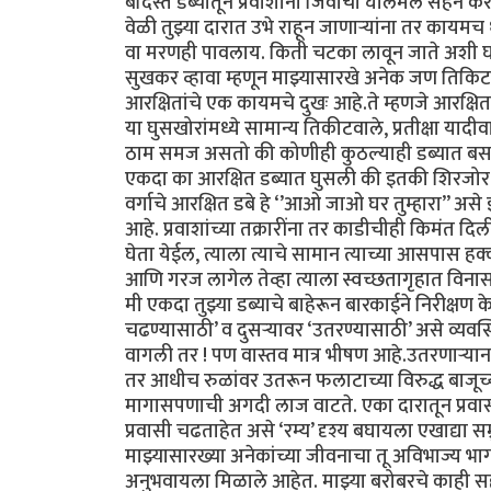
बंदिस्त डब्यातून प्रवाशांनी जिवाची घालमेल सहन क
वेळी तुझ्या दारात उभे राहून जाणाऱ्यांना तर काय
वा मरणही पावलाय. किती चटका लावून जाते अशी घटन
सुखकर व्हावा म्हणून माझ्यासारखे अनेक जण तिकिटाच
आरक्षितांचे एक कायमचे दुखः आहे.ते म्हणजे आरक्ष
या घुसखोरांमध्ये सामान्य तिकीटवाले, प्रतीक्षा या
ठाम समज असतो की कोणीही कुठल्याही डब्यात बसले 
एकदा का आरक्षित डब्यात घुसली की इतकी शिरजोर 
वर्गाचे आरक्षित डबे हे ‘’आओ जाओ घर तुम्हारा’’ असे
आहे. प्रवाशांच्या तक्रारींना तर काडीचीही किमंत दिल
घेता येईल, त्याला त्याचे सामान त्याच्या आसपास 
आणि गरज लागेल तेव्हा त्याला स्वच्छतागृहात विनासं
मी एकदा तुझ्या डब्याचे बाहेरून बारकाईने निरीक्षण के
चढण्यासाठी’ व दुसऱ्यावर ‘उतरण्यासाठी’ असे व्य
वागली तर ! पण वास्तव मात्र भीषण आहे.उतरणाऱ्यान
तर आधीच रुळांवर उतरून फलाटाच्या विरुद्ध बाजूच्य
मागासपणाची अगदी लाज वाटते. एका दारातून प्रवासी
प्रवासी चढताहेत असे ‘रम्य’ दृश्य बघायला एखाद्या सम
माझ्यासारख्या अनेकांच्या जीवनाचा तू अविभाज्य भ
अनुभवायला मिळाले आहेत. माझ्या बरोबरचे काही सहप