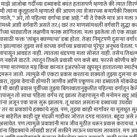
). माझे आजोबा गर्दीच्या डब्याकडे बघत हताशपणे म्हणाले की त्यात शिरण
 त्यांना कुतूहलाने म्हणालो की आपण त्या शेजारच्या बऱ्यापैकी रिकाम्
णाले, “ अरे, तो पहिल्या वर्गाचा डबा आहे.’’ मी ते ऐकले मात्र अन मला 
ंमध्ये अशी वर्गवारी असते तर.( खरं तर माणसांमधली वर्गवारी सुद्धा 
र्गांच्या भाड्यातील लक्षणीय फरक सांगितला. मला झालेला तो एक साक्ष
्यासाठी फक्त ‘लांबून बघण्याचा’ डबा होता. तेव्हा निमूटपणे दुसऱ्या वर्गाच
झाल्यावर तुझ्या सर्व वरच्या वर्गाच्या प्रवासांचा पुरेपूर अनुभव घेतला
वास मनापासून आवडत नाही. त्यातला थंडपणा मला सोसत नाही. तसेच तिथल्
ण नकोसे वाटते. त्यातून तिथले प्रवासी पण कसे बघ. फारसे कोणीच क
पा मारण्यात मग्न किंवा कानात इअरफोन्स खुपसून हातातल्या स्मार्ट
गुदमरून जातो. त्यामुळे मी एकटा प्रवास करताना शक्यतो तुझ्या दुसऱ्या वर्
वारा, तुझ्या वेगाची होणारी जाणीव आणि एकूणच त्या डब्यातले मोकळे
ाही प्रवास पूर्वीच्या तुझ्या बिगरवातानुकुलीत पहिल्या वर्गातून केले
हापासून तो साधा पहिला वर्गच रद्द झाला तेव्हापासून मी मनोमन खट्टू आह
वाशांना अजून एक त्रास सुरू झालाय. तू धावत असताना डब्याच्या उघड्या
े तर या प्रवाशांचे हक्काचे सुख. पण, तुझ्या काही मार्गांवर या मूलभूत 
ाना बाहेरील काही दुष्ट मंडळी गाडीवर जोरात दगड मारतात. बहुदा असे
 असावेत. पण त्यामुळे प्रवाशांनी मात्र जीव मुठीत धरून प्रवास करायचा.
ाशांना खिडक्यांचे लोखंडी शटर्स सक्तीने लाऊन घ्यायला लावतात. मग अ