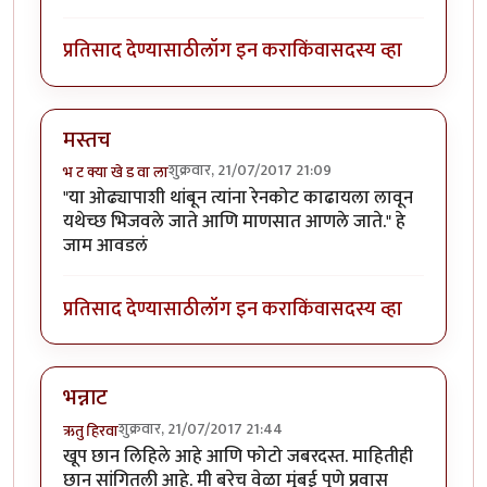
प्रतिसाद देण्यासाठी
लॉग इन करा
किंवा
सदस्य व्हा
मस्तच
शुक्रवार, 21/07/2017 21:09
भ ट क्या खे ड वा ला
"या ओढ्यापाशी थांबून त्यांना रेनकोट काढायला लावून
यथेच्छ भिजवले जाते आणि माणसात आणले जाते." हे
जाम आवडलं
प्रतिसाद देण्यासाठी
लॉग इन करा
किंवा
सदस्य व्हा
भन्नाट
शुक्रवार, 21/07/2017 21:44
ऋतु हिरवा
खूप छान लिहिले आहे आणि फोटो जबरदस्त. माहितीही
छान सांगितली आहे. मी बरेच वेळा मुंबई पुणे प्रवास