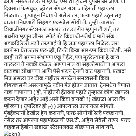
कोणी नसेल तर उत्तम म्हणजे एखाद्या ट्रेकिंग ग्रुपबरोबर जाणे. या
दिवसात फेसबुक, व्हॉटस अ‍ॅपवर अशा जाहिराती पहायला
मिळतात. पुण्याहून निघायचे असेल तर, भल्या पहाटे उठून सहा
वाजता निघणारी सिंहगड एक्सप्रेस सोयीची. तुम्ही त्यासाठी
शिवाजीनगर स्टेशनला आलात तर उत्तरीय म्हणुन टी शर्ट, तर
अधरीय म्हणून जीन्स, स्पोर्ट पँट किंवा थ्री-फोर्थ व मागे सॅक
अडकविलेली अशी तरुणाईची हि जत्रा पहायला मिळेल. जरा
कानोसा घेतलातर एल-व्ही, टि-टि किंवा आर-एम किंवा लो.भी. असे
काही तरी अगम्य संभाषण एकू येईल, पण मुरलेल्याना हे काय
चाललय ते नक्की कळेल. आपण मात्र या सहलीसाठीचा आपला
वाटाड्या शोधायचा आणि पैसे भरुन ट्रेनची वाट पहायची. एखादा
मित्र असला तर ठीक नाहीतर सगळेच समव्यसनी किंवा
डोंगरव्यसनी असल्यामुळे नवीन मैत्र होउन जातात. ट्रेनमधेच येणारा
नाष्टा चापायचा ( हो, नाहीतरी ईतक्या पहाटे तुम्हाला कोण खायला
करुन देणार आहे? आई असो किंवा बायको ?) खंडाळा आला कि
म्होरक्या ( ग्रुपलिडर हो ;-) ) आपल्याला उतरायला सांगतो.
मुंबईकरानी देखील हेच करायचे, फक्त सोयीची रेल्वे पकडायची,
नसेल तर आपल्या महामंडळाची एस.टी. आहेच सेवेसी तत्पर. फक्त
वाहकसाहेबांना खंडाळा स्टेशनजवळ सोडण्यास सांगायचे.