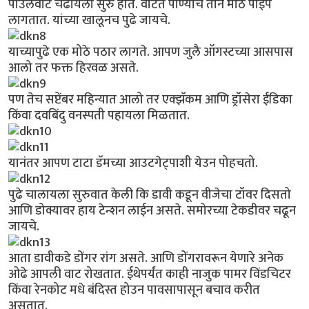
पाउलवाट चढायला सुरु होते. वाटेत पाण्याचे तीन मोठे पाईप
लागतात. यांच्या खालूनच पुढे जायचे.
याच्यापुढे एक मोठे पठार लागते. आपण जुलै ऑगस्टच्या आसपास
आलो तर फक्त हिरवळ असते.
पण तेच सप्टेंबर महिन्यात आलो तर एक्झॅकम आणि ड्रॉसेरा ईंडिका
किंवा दवबिंदु वनस्पती पहायला मिळतात.
यानंतर आपण टाटा डॅमच्या आउटगेट्पाशी येउन पोहचतो.
पुढे चालायला सुरुवात केली कि डावी कडून वीजेचा टॉवर दिसतो
आणि डोक्यावर हाय टेन्शन लाईन असते. समोरच्या टेकडीवर चढून
जायचे.
आता डावीकडे डोंगर रांग असते. आणि डोंगरावरून येणारे अनेक
ओढे आपली वाट रोखतात. ईथेपर्यंत काही नाजुक पामर विंडचिटर
किंवा रेनकोट मधे बंदिस्त होउन पावसापासून बचाव करीत
असतात.