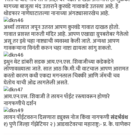
मागच्या बाजुला मंद उताराने कुरवंडे गावाकडे उतरला आहे. हे
थोडफार नाणेघाटातल्या नानाच्या अंगठ्यासारखेच आहे.
अर्ध्या तासात जपून उतरत आपण कुरवंडे गावात दाखल होतो.
गावात प्रशस्त मारुती मंदिर आहे. आपण एखाद्या ग्रुपबरोबर गेलेलो
असू तर इथे चहा नाष्ट्याची व्यवस्था केली जाते. अन्यथा आपण
गावकर्‍याना विनंती करुन चहा नाष्टा द्यायला सांगु शकतो.
इथुन थेट डांबरी सडक आय.एन.एस. शिवाजीच्या कडेकडेने
लोणावळ्याला जाते. सात आठ कि.मी.ची वाटचाल आपण आरामत
करतो कारण कधी एकदा मगनलाल चिक्की आणि जॅमची चव
घेतोय याची ओढ लागलेली असते.
आय.एन.एस. शिवाजी ते लायन पाँईट रस्त्यावरून होणारे
नागफणीचे दर्शन
लायन पॉंईटवरुन दिसणारा ड्युक्स नोज किंवा नागफणी
संदर्भग्रंथ
१) पुणे जिल्हा गॅझेटियर २ ) आडवाटेवरचा महाराष्ट्र:- प्र. के. घाणेकर