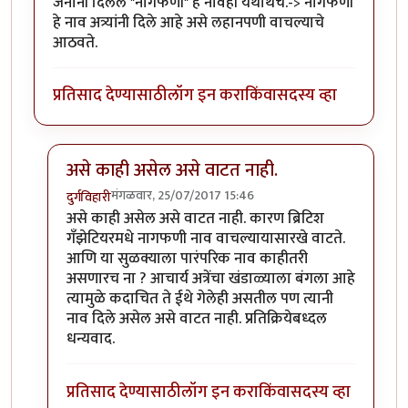
जनानी दिलेले "नागफणी" हे नावही यथार्थच.-> नागफणी
हे नाव अत्र्यांनी दिले आहे असे लहानपणी वाचल्याचे
आठवते.
प्रतिसाद देण्यासाठी
लॉग इन करा
किंवा
सदस्य व्हा
असे काही असेल असे वाटत नाही.
मंगळवार, 25/07/2017 15:46
दुर्गविहारी
In reply to
नागफणी - प्र. के. अत्रे
by
साबु
असे काही असेल असे वाटत नाही. कारण ब्रिटिश
गँझेटियरमधे नागफणी नाव वाचल्यायासारखे वाटते.
आणि या सुळक्याला पारंपरिक नाव काहीतरी
असणारच ना ? आचार्य अत्रेंचा खंडाळ्याला बंगला आहे
त्यामुळे कदाचित ते ईथे गेलेही असतील पण त्यानी
नाव दिले असेल असे वाटत नाही. प्रतिक्रियेबध्दल
धन्यवाद.
प्रतिसाद देण्यासाठी
लॉग इन करा
किंवा
सदस्य व्हा