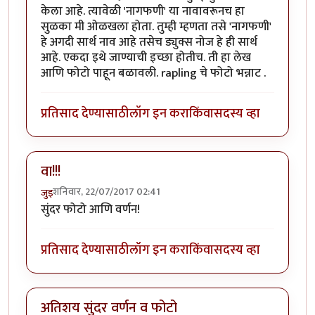
केला आहे. त्यावेळी 'नागफणी' या नावावरूनच हा
सुळका मी ओळखला होता. तुम्ही म्हणता तसे 'नागफणी'
हे अगदी सार्थ नाव आहे तसेच ड्युक्स नोज हे ही सार्थ
आहे. एकदा इथे जाण्याची इच्छा होतीच. ती हा लेख
आणि फोटो पाहून बळावली. rapling चे फोटो भन्नाट .
प्रतिसाद देण्यासाठी
लॉग इन करा
किंवा
सदस्य व्हा
वा!!!
शनिवार, 22/07/2017 02:41
जुइ
सुंदर फोटो आणि वर्णन!
प्रतिसाद देण्यासाठी
लॉग इन करा
किंवा
सदस्य व्हा
अतिशय सुंदर वर्णन व फोटो