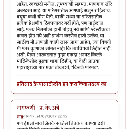
आहेत. स्वच्छंदी मनोज, तुमच्याशी सहमत, माणगाव खोरे
जबरदस्त आहे. या परिसरातील अणघाई अजुन राहिलाय.
बघुया कधी योग येतो. बाकी सध्या या परिसरातील
प्रत्येक प्रेक्षणीय ठिकाणावर गर्दी होते, पण नाईलाज
आहे. फक्त निसर्गाला हानी पोहचु नये आणि प्लॅस्टीकचा
कचरा होउ नये अशी प्रार्थना करणेच हाती उरलेय. या
साठीच मी आणखी काही खास जागा आहेत, ज्या विषयी
मी फार कुणाला सांगत नाही कि त्याविषयी लिहीत नाही.
असो. येत्या आठवड्यात पुन्हा एकदा अनवट किल्ले
मालिकेतील पुढचा धागा लिहीन, या वेळी जाउया
महाराष्ट्राच्या पार एका टोकाशी, "किल्ले पारगड".
प्रतिसाद देण्यासाठी
लॉग इन करा
किंवा
सदस्य व्हा
नागफणी - प्र. के. अत्रे
सोमवार, 24/07/2017 22:45
साबु
पण ईंग्रजी नाव जितके साजेसे तितकेच कोण्या देशी