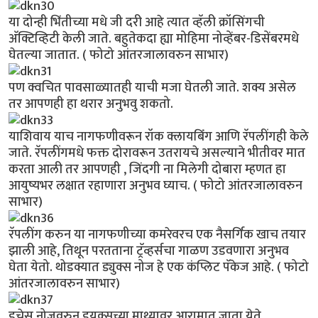
या दोन्ही भिंतीच्या मधे जी दरी आहे त्यात व्हॅली क्रॉसिंगची
अ‍ॅक्टिव्हिटी केली जाते. बहुतेकदा ह्या मोहिमा नोव्हेंबर-डिसेंबरमधे
घेतल्या जातात. ( फोटो आंतरजालावरुन साभार)
पण क्वचित पावसाळ्यातही याची मजा घेतली जाते. शक्य असेल
तर आपणही हा थरार अनुभवु शकतो.
याशिवाय याच नागफणीवरून रॉक क्लायबिंंग आणि रॅपलींगही केले
जाते. रॅपलींगमधे फक्त दोरावरून उतरायचे असल्याने भीतीवर मात
करता आली तर आपणही , जिंदगी ना मिलेगी दोबारा म्हणत हा
आयुष्यभर लक्षात रहाणारा अनुभव घ्याच. ( फोटो आंतरजालावरुन
साभार)
रॅपलींग करुन या नागफणीच्या कमरेवरच एक नैसर्गिक खाच तयार
झाली आहे, तिथून परतताना ट्रॅव्हर्सचा गाळण उडवणारा अनुभव
घेता येतो. थोडक्यात ड्युक्स नोज हे एक कंप्लिट पॅकेज आहे. ( फोटो
आंतरजालावरुन साभार)
डचेस नोजवरुन डुयक्सच्या माथ्यावर आरामात जाता येते.