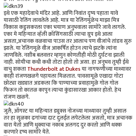
इथे एक महादेवाचे मंदिर आहे. आणि निवांत दॄष्य पहाता यावे
यासाठी रेलिंग लावलेले आहे. मात्र या रेलिंगमुळेच माझा मित्र
विकास कडुसकरला एका भयाण अनुभवाला सामोरे जावे लागले.
एका मे महिन्यात व्हॅली क्रॉसिंगसाठी त्याचा ग्रुप इथे आला
असता,अचानक वळवाचा पाउस तर आलाच पण वीजांचे तांडव सुरु
झाले. या रेलिंगमुळे वीज आकर्षित होउन त्याचे झटके त्यांना
जाणविले. नशीब बलवत्तर म्हणुन कोणतीही मोठी दुर्घटना झाली
नाही. सोयीचा कधी कधी तोटा होतो तो असा. हा अनुभव तुम्ही ईथे
वाचु शकता
Thunderbolt at Dukes
या नागफणीच्या माथ्यावर
काही रांजणखळगे पहायला मिळतात. पावसामूळे एखादा गोटा
छोट्या खड्यात अडकला कि पाण्याच्या प्रवाहामुळे गोल गोल
फिरून तो कातळ कापुन त्याचा कुंडासारखा आकार होतो. हेच
रांजण खळगे.
जुलै, ऑगस्ट या महिन्यात ड्युक्स नोजच्या माथ्यावर तुम्ही असाल
तर हा सुळका ढगांच्या दाट दुलईत लपेटलेला असतो, मात्र अचानक
वारा येतो आणि धुक्याचा नकाब अलगद दुर करतो आणि थक्क
करणारे दृष्य सामोरे येते.