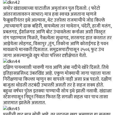
समोर खंडाळ्याच्या घाटातील अमृतांजन पुल दिसतो. ( फोटो
आंतरजालावरुन साभार) मात्र हवा स्वच्छ असताना म्हणजे
फेब्रुवारीनंतर इथे आल्यास, थेट उत्तरेला राजमाचीचे जोड किल्ले
,त्याच्यामागे ढाक बहिरी, वायव्येला तर माथेरान, चंदेरी, हाजी मलंग,
प्रबलगड, ईर्शाळगड आणि बोट उंचावलेला कर्नाळा अशी विस्तृत
रांग पहाण्यास मिळते, नैऋत्येला सुधागड, सरसगड हात करतात तर
आग्नेयेला लोहगड, विसापुर ,तुंग, तिकोना आणि कोराईगड हे पवन
मावळाचे मानकरी दिसतात. समुद्रसपाटीपासून २५०६ फुट उंच
जागा असल्यामूळे खुप मोठा परिसर दृष्टीक्षेपात येतो.
दक्षिण पायथ्याशी चावणी गाव आणि अंबा नदीचे खोरे दिसते. तिथे
इतिहासप्रसिध्द उंबरखिंड आहे. एकुण मोक्याची जागा पहाता याला
निरीक्षणाचा किल्ला म्हणुन का वापरले नाही असा प्रश्न पडतो. दक्षीण
बाजुला थोडली तटबंदी उभारली असती तर हे सहज शक्य होते.
बहुधा वर्षभर पुरेल इतक्या पाण्याची सोय इथे झाली नसावी. खंडाळा
स्टेशनपासून निघून निंवात फिरत हि सगळी सहल चार पाच तासा
आरामात झालेले असतात.
परतीची वाट मात्र सोपी आहे. वर चढतना खडा असणारा हा सुळका