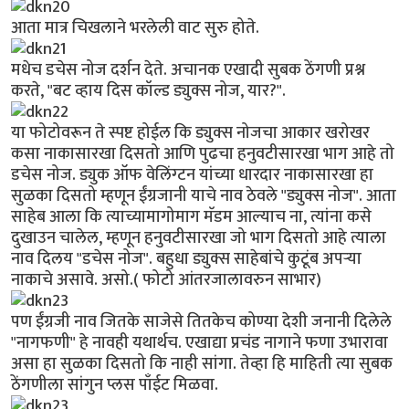
आता मात्र चिखलाने भरलेली वाट सुरु होते.
मधेच डचेस नोज दर्शन देते. अचानक एखादी सुबक ठेंगणी प्रश्न
करते, "बट व्हाय दिस कॉल्ड ड्युक्स नोज, यार?".
या फोटोवरून ते स्पष्ट होईल कि ड्युक्स नोजचा आकार खरोखर
कसा नाकासारखा दिसतो आणि पुढचा हनुवटीसारखा भाग आहे तो
डचेस नोज. ड्युक ऑफ वेलिंग्टन यांच्या धारदार नाकासारखा हा
सुळका दिसतो म्हणून ईंग्रजानी याचे नाव ठेवले "ड्युक्स नोज". आता
साहेब आला कि त्याच्यामागोमाग मॅडम आल्याच ना, त्यांना कसे
दुखाउन चालेल, म्हणून हनुवटीसारखा जो भाग दिसतो आहे त्याला
नाव दिलय "डचेस नोज". बहुधा ड्युक्स साहेबांचे कुटूंब अपर्‍या
नाकाचे असावे. असो.( फोटो आंतरजालावरुन साभार)
पण ईंग्रजी नाव जितके साजेसे तितकेच कोण्या देशी जनानी दिलेले
"नागफणी" हे नावही यथार्थच. एखाद्या प्रचंड नागाने फणा उभारावा
असा हा सुळका दिसतो कि नाही सांगा. तेव्हा हि माहिती त्या सुबक
ठेंगणीला सांगुन प्लस पाँईट मिळवा.