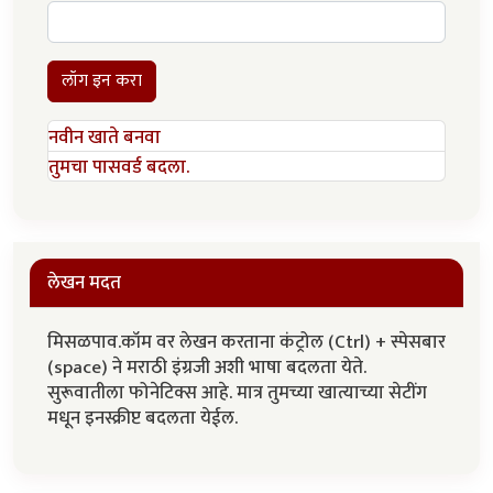
लॉग इन करा
नवीन खाते बनवा
तुमचा पासवर्ड बदला.
लेखन मदत
मिसळपाव.कॉम वर लेखन करताना कंट्रोल (Ctrl) + स्पेसबार
(space) ने मराठी इंग्रजी अशी भाषा बदलता येते.
सुरूवातीला फोनेटिक्स आहे. मात्र तुमच्या खात्याच्या सेटींग
मधून इनस्क्रीप्ट बदलता येईल.