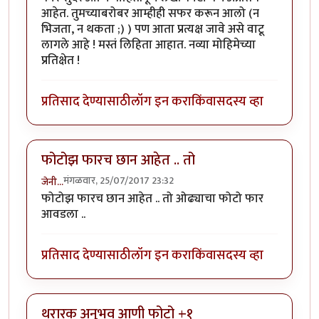
आहेत. तुमच्याबरोबर आम्हीही सफर करून आलो (न
भिजता, न थकता ;) ) पण आता प्रत्यक्ष जावे असे वाटू
लागले आहे ! मस्तं लिहिता आहात. नव्या मोहिमेच्या
प्रतिक्षेत !
प्रतिसाद देण्यासाठी
लॉग इन करा
किंवा
सदस्य व्हा
फोटोझ फारच छान आहेत .. तो
मंगळवार, 25/07/2017 23:32
जेनी...
फोटोझ फारच छान आहेत .. तो ओढ्याचा फोटो फार
आवडला ..
प्रतिसाद देण्यासाठी
लॉग इन करा
किंवा
सदस्य व्हा
थरारक अनुभव आणी फोटो +१