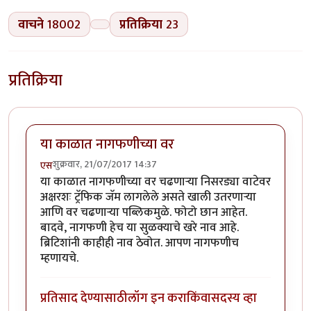
वाचने
18002
प्रतिक्रिया
23
प्रतिक्रिया
या काळात नागफणीच्या वर
शुक्रवार, 21/07/2017 14:37
एस
या काळात नागफणीच्या वर चढणाऱ्या निसरड्या वाटेवर
अक्षरशः ट्रॅफिक जॅम लागलेले असते खाली उतरणाऱ्या
आणि वर चढणाऱ्या पब्लिकमुळे. फोटो छान आहेत.
बादवे, नागफणी हेच या सुळक्याचे खरे नाव आहे.
ब्रिटिशांनी काहीही नाव ठेवोत. आपण नागफणीच
म्हणायचे.
प्रतिसाद देण्यासाठी
लॉग इन करा
किंवा
सदस्य व्हा