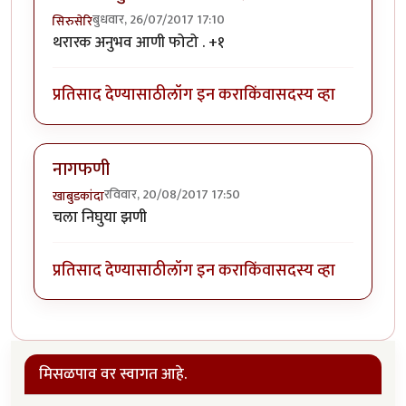
बुधवार, 26/07/2017 17:10
सिरुसेरि
थरारक अनुभव आणी फोटो . +१
प्रतिसाद देण्यासाठी
लॉग इन करा
किंवा
सदस्य व्हा
नागफणी
रविवार, 20/08/2017 17:50
खाबुडकांदा
चला निघुया झणी
प्रतिसाद देण्यासाठी
लॉग इन करा
किंवा
सदस्य व्हा
मिसळपाव वर स्वागत आहे.