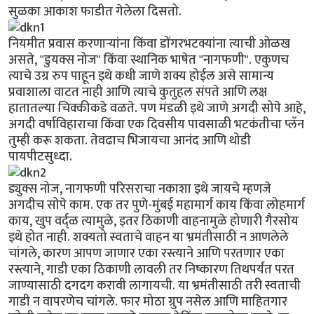
सुळका आकाश फाडीत गेलेला दिसतो.
नियमीत प्रवास करणार्‍यांना किंवा डोंगरभटक्यांना त्याची ओळख
असते, "डुयक्स नोज" किंवा स्थानिक भाषेत "नागफणी". एकुणच
त्याचे उग्र रुप पाहून इथे कधी जाणे शक्य होईल असे सामान्य
प्रवाशाला वाटत नाही आणि त्याचे कुतुहल संपते आणि लक्ष
हातातल्या चिक्कीकडे वळते. पण मंडळी इथे जाणे अगदी सोपे आहे,
अगदी वर्षाविहाराचा किंवा एक दिवसीय पावसाळी भटकंतीचा प्लॅन
तुम्ही करू शकता. तेवढाच भिजायचा आनंद आणि थोडी
पायपीटसुध्दा.
ड्युक्स नोज, नागफणी परिसराचा नकाशा इथे जायचे म्हणजे
अगदीच सोपे काम. एक तर पुणे-मुंबई महामार्ग काय किंवा लोहमार्ग
काय, खुप वर्द्ळ त्यामुळे, इतर ठिकाणी वाहनामुळे होणारी गैरसोय
इथे होत नाही. शक्यतो स्वताचे वाहन या भ्रमंतीसाठी न आणलेले
चांगले, कारण आपण जाणार एका रस्त्याने आणि परतणार एका
रस्त्याने, गाडी एका ठिकाणी लावली तर निष्कारण तिथपर्यंत परत
जाण्यासाठी दगदग करावी लागायची. या भ्रमंतीसाठी तरी स्वताची
गाडी न वापरणेच चांगले. फार मोठा ग्रुप नसेल आणि माहितगार