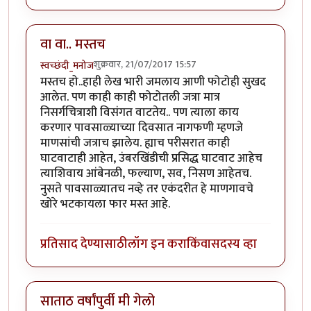
वा वा.. मस्तच
शुक्रवार, 21/07/2017 15:57
स्वच्छंदी_मनोज
मस्तच हो..हाही लेख भारी जमलाय आणी फोटोही सुखद
आलेत. पण काही काही फोटोतली जत्रा मात्र
निसर्गचित्राशी विसंगत वाटतेय.. पण त्याला काय
करणार पावसाळ्याच्या दिवसात नागफणी म्हणजे
माणसांची जत्राच झालेय. ह्याच परीसरात काही
घाटवाटाही आहेत, उंबरखिंडीची प्रसिद्ध घाटवाट आहेच
त्याशिवाय आंबेनळी, फल्याण, सव, निसण आहेतच.
नुसते पावसाळ्यातच नव्हे तर एकंदरीत हे माणगावचे
खोरे भटकायला फार मस्त आहे.
प्रतिसाद देण्यासाठी
लॉग इन करा
किंवा
सदस्य व्हा
साताठ वर्षांपुर्वी मी गेलो