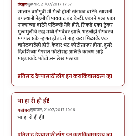
शुक्रवार, 21/07/2017 17:57
कंजूस
साताठ वर्षांपुर्वी मी गेलो होतो खंडाळा वाटेने. खासगी
बंगल्यांनी नेहमीची पायवाट बंद केली. एकाने मला एका
नाल्याच्या वाटेने पलिकडे नेले होते. तिकडे एका ट्रेकर
मुलामुलीचे लग्न मध्ये रोपवेवर झाले. भटजीही रोपवरच
मंगगलाष्टके म्हणत होता. ते पाहायला मिळाले. एक
चानेलवालेही होते. केदार भट फोटोग्राफर होता. दुसरे
दिवशिच्या पेपरात फोटोसह आलेले कात्रण आहे
माझ्याकडे. फोटो अन लेख मस्तच॥
प्रतिसाद देण्यासाठी
लॉग इन करा
किंवा
सदस्य व्हा
भा हा री ही ही!
शुक्रवार, 21/07/2017 19:16
यशोधरा
भा हा री ही ही!
प्रतिसाद देण्यासाठी
लॉग इन करा
किंवा
सदस्य व्हा