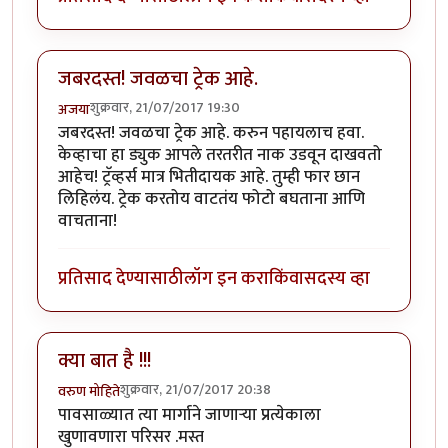
जबरदस्त! जवळचा ट्रेक आहे.
शुक्रवार, 21/07/2017 19:30
अजया
जबरदस्त! जवळचा ट्रेक आहे. करुन पहायलाच हवा.
केव्हाचा हा ड्युक आपले तरतरीत नाक उडवून दाखवतो
आहेच! ट्रॅव्हर्स मात्र भितीदायक आहे. तुम्ही फार छान
लिहिलंय. ट्रेक करतोय वाटतंय फोटो बघताना आणि
वाचताना!
प्रतिसाद देण्यासाठी
लॉग इन करा
किंवा
सदस्य व्हा
क्या बात है !!!
शुक्रवार, 21/07/2017 20:38
वरुण मोहिते
पावसाळ्यात त्या मार्गाने जाणाऱ्या प्रत्येकाला
खुणावणारा परिसर .मस्त