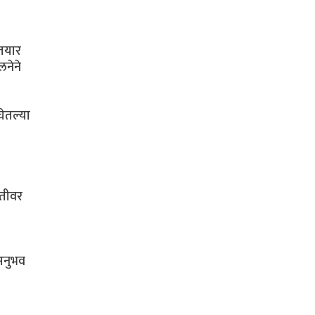
 तयार
लनेने
घेतल्या
ीतीवर
अनुभव