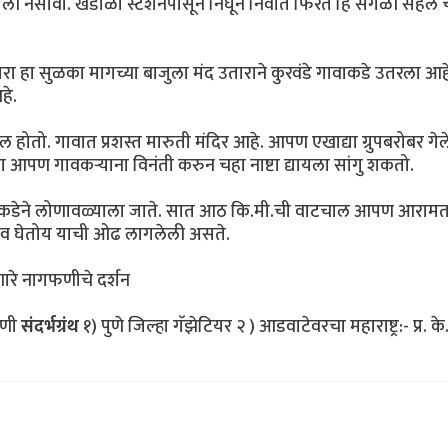
े झाली नसावी. खंडाळा स्टेशनपासून निघून निंवात फिरत हि सगळी सहल 
 हा सुळका मागच्या बाजुला मंद उताराने कुरवंडे गावाकडे उतरला आहे
हे.
होतो. गावात प्रशस्त मारुती मंदिर आहे. आपण एखाद्या ग्रुपबरोबर गे
यथा आपण गावकर्‍याना विनंती करुन चहा नाष्टा द्यायला सांगु शकतो.
डेकडेने लोणावळ्याला जाते. सात आठ कि.मी.ची वाटचाल आपण आराम
 घेतोय याची ओढ लागलेली असते.
ारे नागफणीचे दर्शन
फणी
संदर्भग्रंथ
१) पुणे जिल्हा गॅझेटियर २ ) आडवाटेवरचा महाराष्ट्र:- प्र. के