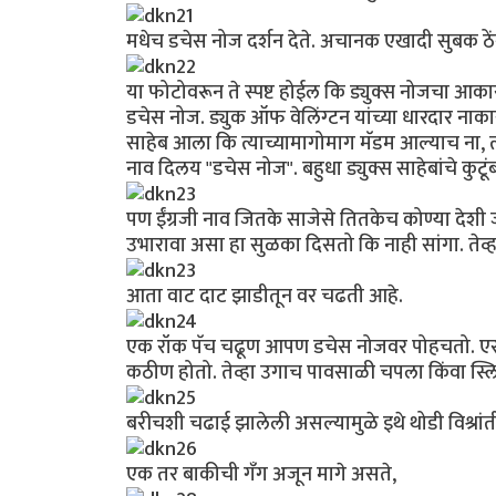
मधेच डचेस नोज दर्शन देते. अचानक एखादी सुबक ठेंगणी
या फोटोवरून ते स्पष्ट होईल कि ड्युक्स नोजचा
डचेस नोज. ड्युक ऑफ वेलिंग्टन यांच्या धारदार नाका
साहेब आला कि त्याच्यामागोमाग मॅडम आल्याच ना, त
नाव दिलय "डचेस नोज". बहुधा ड्युक्स साहेबांचे कु
पण ईंग्रजी नाव जितके साजेसे तितकेच कोण्या देशी ज
उभारावा असा हा सुळका दिसतो कि नाही सांगा. तेव्हा
आता वाट दाट झाडीतून वर चढती आहे.
एक रॉक पॅच चढूण आपण डचेस नोजवर पोहचतो. एरव
कठीण होतो. तेव्हा उगाच पावसाळी चपला किंवा स्ल
बरीचशी चढाई झालेली असल्यामुळे इथे थोडी विश्रांत
एक तर बाकीची गँग अजून मागे असते,