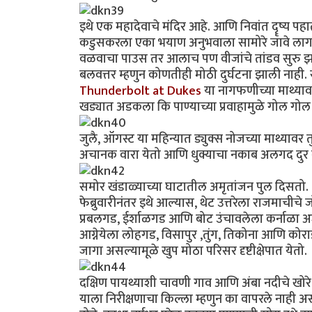
इथे एक महादेवाचे मंदिर आहे. आणि निवांत दॄष्य पहात
कडुसकरला एका भयाण अनुभवाला सामोरे जावे लागले. 
वळवाचा पाउस तर आलाच पण वीजांचे तांडव सुरु झाले
बलवत्तर म्हणुन कोणतीही मोठी दुर्घटना झाली नाही
Thunderbolt at Dukes
या नागफणीच्या माथ्या
खड्यात अडकला कि पाण्याच्या प्रवाहामुळे गोल गो
जुलै, ऑगस्ट या महिन्यात ड्युक्स नोजच्या माथ्यावर
अचानक वारा येतो आणि धुक्याचा नकाब अलगद दुर कर
समोर खंडाळ्याच्या घाटातील अमृतांजन पुल दिसतो. 
फेब्रुवारीनंतर इथे आल्यास, थेट उत्तरेला राजमाचीचे ज
प्रबलगड, ईर्शाळगड आणि बोट उंचावलेला कर्नाळा अ
आग्नेयेला लोहगड, विसापुर ,तुंग, तिकोना आणि को
जागा असल्यामूळे खुप मोठा परिसर दृष्टीक्षेपात येतो.
दक्षिण पायथ्याशी चावणी गाव आणि अंबा नदीचे खोरे
याला निरीक्षणाचा किल्ला म्हणुन का वापरले नाही अ