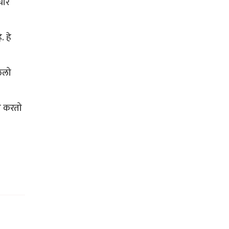
चार
. हे
लेलो
त करतो
.