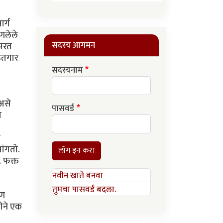
र्ग
आणलेले
सदस्य आगमन
 परत
हितगार
सदस्यनाम
असे
पासवर्ड
ा
ण
ांगतो.
लॉग इन करा
. फक्त
नवीन खाते बनवा
तुमचा पासवर्ड बदला.
पण
शेने एक