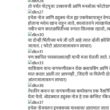
तो पर्यंत पोट्पुजा उरकायची आणि मनसोक्त फोटोग्
डचेस नोज आणि ड्युक्स नोज ह्या एकमेकापासून वेगळ
होताना मधेच खाच राहून जाते, कालांतराने त्याखाचेत
नवीन भाग कातळभिंतीच्या रुपात शिल्लक रहातो, त्
या दोन्ही भिंतीच्या मधे जी दरी आहे त्यात व्हॅली क्रॉस
जातात. ( फोटो आंतरजालावरुन साभार)
पण क्वचित पावसाळ्यातही याची मजा घेतली जाते.
याशिवाय याच नागफणीवरून रॉक क्लायबिंंग आणि रॅप
मात करता आली तर आपणही , जिंदगी ना मिलेगी दोबा
आंतरजालावरुन साभार)
रॅपलींग करुन या नागफणीच्या कमरेवरच एक नैसर्गि
घेता येतो. थोडक्यात ड्युक्स नोज हे एक कंप्लिट प
डचेस नोजवरुन डुयक्सच्या माथ्यावर आरामात जाता य