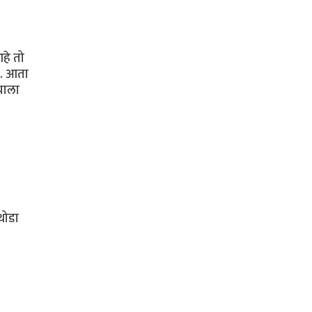
हे तो
". आता
याला
थोडा