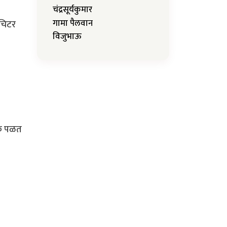
चंद्रसूर्यकुमार
गामा पैलवान
डचिटर
विजुभाऊ
के पळत