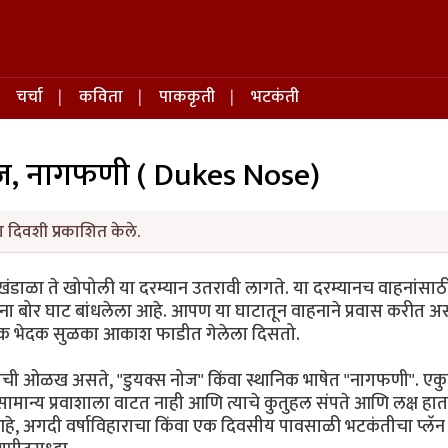
चर्चा
कविता
पाककृती
भटकंती
ोज, नागफणी ( Dukes Nose)
ा दिवशी प्रकाशित केले.
ांग खंडाळा ते खोपोली या दरम्यान उतरावी लागते. या दरम्यानच वाहनांसाठ
ुना बोर घाट बांधलेला आहे. आपण या घाटातून वाहनाने प्रवास करीत अस
ला एक भेदक सुळका आकाश फाडीत गेलेला दिसतो.
ा त्याची ओळख असते, "डुयक्स नोज" किंवा स्थानिक भाषेत "नागफणी". ए
 सामान्य प्रवाशाला वाटत नाही आणि त्याचे कुतुहल संपते आणि लक्ष हात
े, अगदी वर्षाविहाराचा किंवा एक दिवसीय पावसाळी भटकंतीचा प्लॅन त