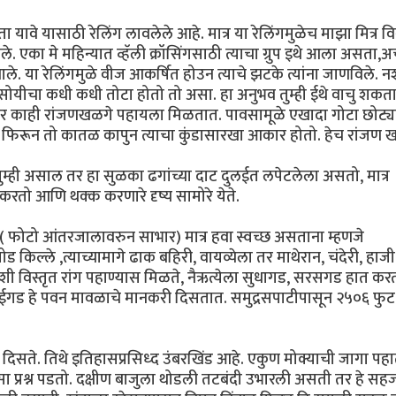
ा यावे यासाठी रेलिंग लावलेले आहे. मात्र या रेलिंगमुळेच माझा मित्र 
एका मे महिन्यात व्हॅली क्रॉसिंगसाठी त्याचा ग्रुप इथे आला असता
. या रेलिंगमुळे वीज आकर्षित होउन त्याचे झटके त्यांना जाणविले. 
. सोयीचा कधी कधी तोटा होतो तो असा. हा अनुभव तुम्ही ईथे वाचु शकत
वर काही रांजणखळगे पहायला मिळतात. पावसामूळे एखादा गोटा छोट्य
ल फिरून तो कातळ कापुन त्याचा कुंडासारखा आकार होतो. हेच रांजण 
 तुम्ही असाल तर हा सुळका ढगांच्या दाट दुलईत लपेटलेला असतो, मात्र
तो आणि थक्क करणारे दृष्य सामोरे येते.
( फोटो आंतरजालावरुन साभार) मात्र हवा स्वच्छ असताना म्हणजे
ोड किल्ले ,त्याच्यामागे ढाक बहिरी, वायव्येला तर माथेरान, चंदेरी, हाज
शी विस्तृत रांग पहाण्यास मिळते, नैऋत्येला सुधागड, सरसगड हात क
राईगड हे पवन मावळाचे मानकरी दिसतात. समुद्रसपाटीपासून २५०६ फुट
 दिसते. तिथे इतिहासप्रसिध्द उंबरखिंड आहे. एकुण मोक्याची जागा पहा
सा प्रश्न पडतो. दक्षीण बाजुला थोडली तटबंदी उभारली असती तर हे सह