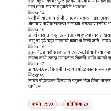
होते. बहुधा वर्षभर पुरेल इतक्या पाण्याची सोय इथ
पाच तासा आरामात झालेले असतात.
परतीची वाट मात्र सोपी आहे. वर चढतना खडा असणारा
थोडफार नाणेघाटातल्या नानाच्या अंगठ्यासारखेच आ
अर्ध्या तासात जपून उतरत आपण कुरवंडे गावात दाखल 
असू तर इथे चहा नाष्ट्याची व्यवस्था केली जाते. अन्
इथुन थेट डांबरी सडक आय.एन.एस. शिवाजीच्या क
कारण कधी एकदा मगनलाल चिक्की आणि जॅमची चव
आय.एन.एस. शिवाजी ते लायन पाँईट रस्त्यावरून होण
लायन पॉंईटवरुन दिसणारा ड्युक्स नोज किंवा नाग
घाणेकर
वाचने
17993
प्रतिक्रिया
23