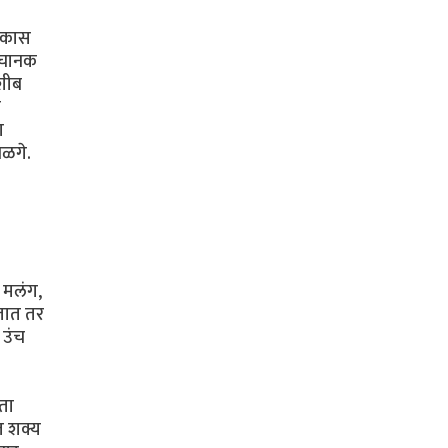
विकास
,अचानक
नशीब
ा
ा
खळगे.
ी मलंग,
रतात तर
 उंच
ता
ज शक्य