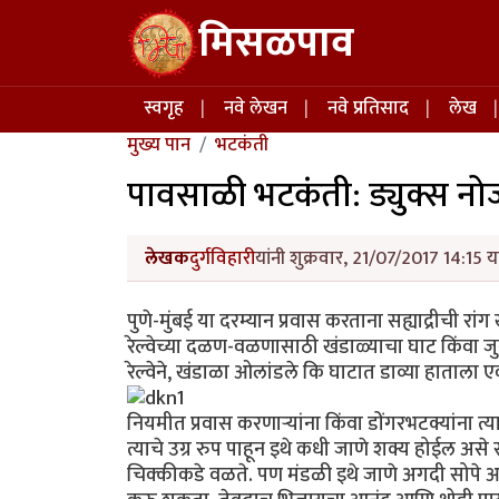
Skip to main content
मिसळपाव
Main navigation
स्वगृह
नवे लेखन
नवे प्रतिसाद
लेख
मुख्य पान
भटकंती
पावसाळी भटकंती: ड्युक्स न
लेखक
दुर्गविहारी
यांनी शुक्रवार, 21/07/2017 14:15 य
पुणे-मुंबई या दरम्यान प्रवास करताना सह्याद्रीची र
रेल्वेच्या दळण-वळणासाठी खंडाळ्याचा घाट किंवा ज
रेल्वेने, खंडाळा ओलांडले कि घाटात डाव्या हाता
नियमीत प्रवास करणार्‍यांना किंवा डोंगरभटक्यांन
त्याचे उग्र रुप पाहून इथे कधी जाणे शक्य होईल असे
चिक्कीकडे वळते. पण मंडळी इथे जाणे अगदी सोपे आह