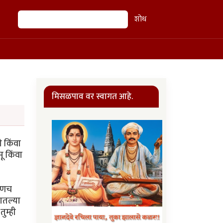
शोध
शोध
मिसळपाव वर स्वागत आहे.
ी किंवा
ू किंवा
कुणच
ातल्या
ुम्ही