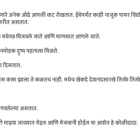
ेणारे अनेक ओढे आपली वाट रोखतात. ईथेपर्यंत काही नाजुक पामर विं
व करीत असतात.
वून यथेच्छ भिजवले जाते आणि माणसात आणले जाते.
मनमोहक दॄष्य पहायला मिळते.
ा दिसतात.
प्रवास कसा झाला ते कळतच नाही. मधेच खेकडे देवानंदसारखे तिरके तिर
उगवलेल्या असतात.
तरी माझ्या जाळ्यात येइल आणि मेजवानी होईल या आशेत हे कोळीदादा.