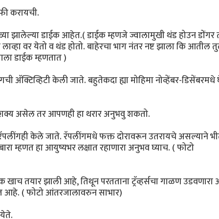
राफी करायची.
्या झालेल्या डाईक आहेत.( डाईक म्हणजे ज्वालामुखी थंड होउन डोंगर
 लाव्हा वर येतो व थंड होतो. बाहेरचा भाग नंतर नष्ट झाला कि आतील तु
याला डाईक म्हणतात )
िंगची अ‍ॅक्टिव्हिटी केली जाते. बहुतेकदा ह्या मोहिमा नोव्हेंबर-डिसेंबरमधे 
 शक्य असेल तर आपणही हा थरार अनुभवु शकतो.
लींगही केले जाते. रॅपलींगमधे फक्त दोरावरून उतरायचे असल्याने भ
रा म्हणत हा आयुष्यभर लक्षात रहाणारा अनुभव घ्याच. ( फोटो
क खाच तयार झाली आहे, तिथून परतताना ट्रॅव्हर्सचा गाळण उडवणारा 
ॅकेज आहे. ( फोटो आंतरजालावरुन साभार)
ेते.