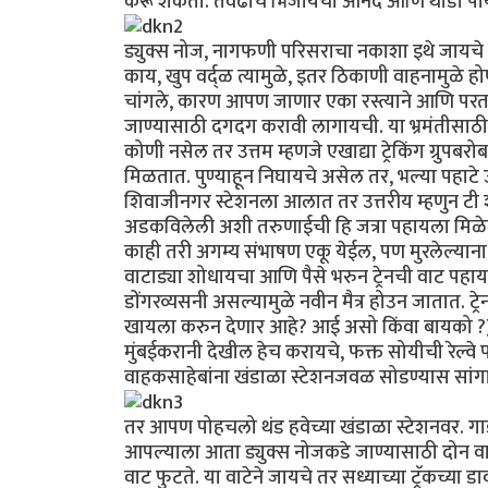
करू शकता. तेवढाच भिजायचा आनंद आणि थोडी पाय
ड्युक्स नोज, नागफणी परिसराचा नकाशा इथे जायचे म
काय, खुप वर्द्ळ त्यामुळे, इतर ठिकाणी वाहनामुळे ह
चांगले, कारण आपण जाणार एका रस्त्याने आणि परतण
जाण्यासाठी दगदग करावी लागायची. या भ्रमंतीसाठी 
कोणी नसेल तर उत्तम म्हणजे एखाद्या ट्रेकिंग ग्रुप
मिळतात. पुण्याहून निघायचे असेल तर, भल्या पहाटे 
शिवाजीनगर स्टेशनला आलात तर उत्तरीय म्हणुन टी शर्ट,
अडकविलेली अशी तरुणाईची हि जत्रा पहायला मिळेल
काही तरी अगम्य संभाषण एकू येईल, पण मुरलेल्य
वाटाड्या शोधायचा आणि पैसे भरुन ट्रेनची वाट पह
डोंगरव्यसनी असल्यामुळे नवीन मैत्र होउन जातात. ट्र
खायला करुन देणार आहे? आई असो किंवा बायको ?) ख
मुंबईकरानी देखील हेच करायचे, फक्त सोयीची रेल्व
वाहकसाहेबांना खंडाळा स्टेशनजवळ सोडण्यास सांग
तर आपण पोहचलो थंड हवेच्या खंडाळा स्टेशनवर. गा
आपल्याला आता ड्युक्स नोजकडे जाण्यासाठी दोन वाटा 
वाट फुटते. या वाटेने जायचे तर सध्याच्या ट्रॅकच्य