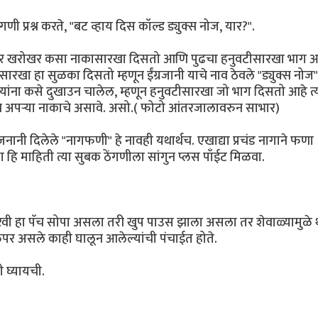
 प्रश्न करते, "बट व्हाय दिस कॉल्ड ड्युक्स नोज, यार?".
 आकार खरोखर कसा नाकासारखा दिसतो आणि पुढचा हनुवटीसारखा भाग आ
सारखा हा सुळका दिसतो म्हणून ईंग्रजानी याचे नाव ठेवले "ड्युक्स नोज
्यांना कसे दुखाउन चालेल, म्हणून हनुवटीसारखा जो भाग दिसतो आहे त्
टूंब अपर्‍या नाकाचे असावे. असो.( फोटो आंतरजालावरुन साभार)
नानी दिलेले "नागफणी" हे नावही यथार्थच. एखाद्या प्रचंड नागाने फणा
 हि माहिती त्या सुबक ठेंगणीला सांगुन प्लस पाँईट मिळवा.
ी हा पॅच सोपा असला तरी खुप पाउस झाला असला तर शेवाळ्यामुळे 
िपर असले काही घालून आलेल्यांची पंचाईत होते.
ी घ्यायची.