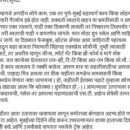
पीटसुध्दा.
्हणजे अगदीच सोपे काम. एक तर पुणे-मुंबई महामार्ग काय किंवा लोहमा
ोणारी गैरसोय इथे होत नाही. शक्यतो स्वताचे वाहन या भ्रमंतीसाठी न 
ार एका रस्त्याने, गाडी एका ठिकाणी लावली तर निष्कारण तिथपर्यंत
तरी स्वताची गाडी न वापरणेच चांगले. फार मोठा ग्रुप नसेल आणि मा
बरोबर जाणे. या दिवसात फेसबुक, व्हॉटस अ‍ॅपवर अशा जाहिराती पहायला
उठून सहा वाजता निघणारी सिंहगड एक्सप्रेस सोयीची. तुम्ही त्यासाठी
 तर अधरीय म्हणून जीन्स, स्पोर्ट पँट किंवा थ्री-फोर्थ व मागे सॅक
. जरा कानोसा घेतलातर एल-व्ही, टि-टि किंवा आर-एम किंवा लो.भी. 
ाना हे काय चाललय ते नक्की कळेल. आपण मात्र या सहलीसाठीचा आपल
ायची. एखादा मित्र असला तर ठीक नाहीतर सगळेच समव्यसनी किंवा
ेनमधेच येणारा नाष्टा चापायचा ( हो, नाहीतरी ईतक्या पहाटे तुम्हाला को
ंडाळा आला कि म्होरक्या ( ग्रुपलिडर हो ;-) ) आपल्याला उतरायला स
े पकडायची, नसेल तर आपल्या महामंडळाची एस.टी. आहेच सेवेसी तत्पर
ायचे.
डीतर आता उतारावर धावायला लागून समोरच्या बोगद्यात अदृष्य होते 
आहेत. मुंबईच्या दिशेने तोंड करुन उभारल्यानंतर डाव्या हाताच्या दि
ा डावी कडे आणि उजवीकडे वापरात नसलेले ट्रॅक आहेत.