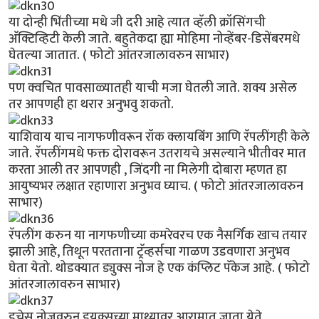
या दोन्ही भिंतीच्या मधे जी दरी आहे त्यात व्हॅली क्रॉसिंगची
अ‍ॅक्टिव्हिटी केली जाते. बहुतेकदा ह्या मोहिमा नोव्हेंबर-डिसेंबरमधे
घेतल्या जातात. ( फोटो आंतरजालावरुन साभार)
पण क्वचित पावसाळ्यातही याची मजा घेतली जाते. शक्य असेल
तर आपणही हा थरार अनुभवु शकतो.
याशिवाय याच नागफणीवरून रॉक क्लायबिंंग आणि रॅपलींगही केले
जाते. रॅपलींगमधे फक्त दोरावरून उतरायचे असल्याने भीतीवर मात
करता आली तर आपणही , जिंदगी ना मिलेगी दोबारा म्हणत हा
आयुष्यभर लक्षात रहाणारा अनुभव घ्याच. ( फोटो आंतरजालावरुन
साभार)
रॅपलींग करुन या नागफणीच्या कमरेवरच एक नैसर्गिक खाच तयार
झाली आहे, तिथून परतताना ट्रॅव्हर्सचा गाळण उडवणारा अनुभव
घेता येतो. थोडक्यात ड्युक्स नोज हे एक कंप्लिट पॅकेज आहे. ( फोटो
आंतरजालावरुन साभार)
डचेस नोजवरुन डुयक्सच्या माथ्यावर आरामात जाता येते.