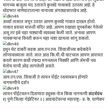
मागच्या बाजुला मंद उताराने कुरवंडे गावाकडे उतरला आहे. हे
थोडफार नाणेघाटातल्या नानाच्या अंगठ्यासारखेच आहे.
अर्ध्या तासात जपून उतरत आपण कुरवंडे गावात दाखल होतो.
गावात प्रशस्त मारुती मंदिर आहे. आपण एखाद्या ग्रुपबरोबर गेलेलो
असू तर इथे चहा नाष्ट्याची व्यवस्था केली जाते. अन्यथा आपण
गावकर्‍याना विनंती करुन चहा नाष्टा द्यायला सांगु शकतो.
इथुन थेट डांबरी सडक आय.एन.एस. शिवाजीच्या कडेकडेने
लोणावळ्याला जाते. सात आठ कि.मी.ची वाटचाल आपण आरामत
करतो कारण कधी एकदा मगनलाल चिक्की आणि जॅमची चव
घेतोय याची ओढ लागलेली असते.
आय.एन.एस. शिवाजी ते लायन पाँईट रस्त्यावरून होणारे
नागफणीचे दर्शन
लायन पॉंईटवरुन दिसणारा ड्युक्स नोज किंवा नागफणी
संदर्भग्रंथ
१) पुणे जिल्हा गॅझेटियर २ ) आडवाटेवरचा महाराष्ट्र:- प्र. के. घाणेकर