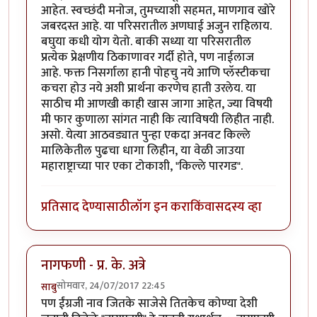
आहेत. स्वच्छंदी मनोज, तुमच्याशी सहमत, माणगाव खोरे
जबरदस्त आहे. या परिसरातील अणघाई अजुन राहिलाय.
बघुया कधी योग येतो. बाकी सध्या या परिसरातील
प्रत्येक प्रेक्षणीय ठिकाणावर गर्दी होते, पण नाईलाज
आहे. फक्त निसर्गाला हानी पोहचु नये आणि प्लॅस्टीकचा
कचरा होउ नये अशी प्रार्थना करणेच हाती उरलेय. या
साठीच मी आणखी काही खास जागा आहेत, ज्या विषयी
मी फार कुणाला सांगत नाही कि त्याविषयी लिहीत नाही.
असो. येत्या आठवड्यात पुन्हा एकदा अनवट किल्ले
मालिकेतील पुढचा धागा लिहीन, या वेळी जाउया
महाराष्ट्राच्या पार एका टोकाशी, "किल्ले पारगड".
प्रतिसाद देण्यासाठी
लॉग इन करा
किंवा
सदस्य व्हा
नागफणी - प्र. के. अत्रे
सोमवार, 24/07/2017 22:45
साबु
पण ईंग्रजी नाव जितके साजेसे तितकेच कोण्या देशी