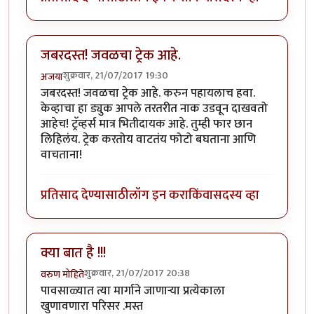
जबरदस्त! जवळचा ट्रेक आहे.
शुक्रवार, 21/07/2017 19:30
अजया
जबरदस्त! जवळचा ट्रेक आहे. करुन पहायलाच हवा.
केव्हाचा हा ड्युक आपले तरतरीत नाक उडवून दाखवतो
आहेच! ट्रॅव्हर्स मात्र भितीदायक आहे. तुम्ही फार छान
लिहिलंय. ट्रेक करतोय वाटतंय फोटो बघताना आणि
वाचताना!
प्रतिसाद देण्यासाठी
लॉग इन करा
किंवा
सदस्य व्हा
क्या बात है !!!
शुक्रवार, 21/07/2017 20:38
वरुण मोहिते
पावसाळ्यात त्या मार्गाने जाणाऱ्या प्रत्येकाला
खुणावणारा परिसर .मस्त