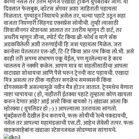
कोणी नसेल तर उत्तम म्हणजे एखाद्या ट्रेकिंग ग्रुपबरोबर जाणे. या
दिवसात फेसबुक, व्हॉटस अ‍ॅपवर अशा जाहिराती पहायला
मिळतात. पुण्याहून निघायचे असेल तर, भल्या पहाटे उठून सहा
वाजता निघणारी सिंहगड एक्सप्रेस सोयीची. तुम्ही त्यासाठी
शिवाजीनगर स्टेशनला आलात तर उत्तरीय म्हणुन टी शर्ट, तर
अधरीय म्हणून जीन्स, स्पोर्ट पँट किंवा थ्री-फोर्थ व मागे सॅक
अडकविलेली अशी तरुणाईची हि जत्रा पहायला मिळेल. जरा
कानोसा घेतलातर एल-व्ही, टि-टि किंवा आर-एम किंवा लो.भी. असे
काही तरी अगम्य संभाषण एकू येईल, पण मुरलेल्याना हे काय
चाललय ते नक्की कळेल. आपण मात्र या सहलीसाठीचा आपला
वाटाड्या शोधायचा आणि पैसे भरुन ट्रेनची वाट पहायची. एखादा
मित्र असला तर ठीक नाहीतर सगळेच समव्यसनी किंवा
डोंगरव्यसनी असल्यामुळे नवीन मैत्र होउन जातात. ट्रेनमधेच येणारा
नाष्टा चापायचा ( हो, नाहीतरी ईतक्या पहाटे तुम्हाला कोण खायला
करुन देणार आहे? आई असो किंवा बायको ?) खंडाळा आला कि
म्होरक्या ( ग्रुपलिडर हो ;-) ) आपल्याला उतरायला सांगतो.
मुंबईकरानी देखील हेच करायचे, फक्त सोयीची रेल्वे पकडायची,
नसेल तर आपल्या महामंडळाची एस.टी. आहेच सेवेसी तत्पर. फक्त
वाहकसाहेबांना खंडाळा स्टेशनजवळ सोडण्यास सांगायचे.