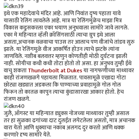
इथे एक महादेवाचे मंदिर आहे. आणि निवांत दॄष्य पहाता यावे
यासाठी रेलिंग लावलेले आहे. मात्र या रेलिंगमुळेच माझा मित्र
विकास कडुसकरला एका भयाण अनुभवाला सामोरे जावे लागले.
एका मे महिन्यात व्हॅली क्रॉसिंगसाठी त्याचा ग्रुप इथे आला
असता,अचानक वळवाचा पाउस तर आलाच पण वीजांचे तांडव सुरु
झाले. या रेलिंगमुळे वीज आकर्षित होउन त्याचे झटके त्यांना
जाणविले. नशीब बलवत्तर म्हणुन कोणतीही मोठी दुर्घटना झाली
नाही. सोयीचा कधी कधी तोटा होतो तो असा. हा अनुभव तुम्ही ईथे
वाचु शकता
Thunderbolt at Dukes
या नागफणीच्या माथ्यावर
काही रांजणखळगे पहायला मिळतात. पावसामूळे एखादा गोटा
छोट्या खड्यात अडकला कि पाण्याच्या प्रवाहामुळे गोल गोल
फिरून तो कातळ कापुन त्याचा कुंडासारखा आकार होतो. हेच
रांजण खळगे.
जुलै, ऑगस्ट या महिन्यात ड्युक्स नोजच्या माथ्यावर तुम्ही असाल
तर हा सुळका ढगांच्या दाट दुलईत लपेटलेला असतो, मात्र अचानक
वारा येतो आणि धुक्याचा नकाब अलगद दुर करतो आणि थक्क
करणारे दृष्य सामोरे येते.