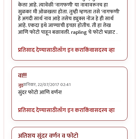
केला आहे. त्यावेळी 'नागफणी' या नावावरूनच हा
सुळका मी ओळखला होता. तुम्ही म्हणता तसे 'नागफणी'
हे अगदी सार्थ नाव आहे तसेच ड्युक्स नोज हे ही सार्थ
आहे. एकदा इथे जाण्याची इच्छा होतीच. ती हा लेख
आणि फोटो पाहून बळावली. rapling चे फोटो भन्नाट .
प्रतिसाद देण्यासाठी
लॉग इन करा
किंवा
सदस्य व्हा
वा!!!
शनिवार, 22/07/2017 02:41
जुइ
सुंदर फोटो आणि वर्णन!
प्रतिसाद देण्यासाठी
लॉग इन करा
किंवा
सदस्य व्हा
अतिशय सुंदर वर्णन व फोटो