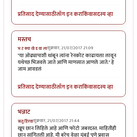
प्रतिसाद देण्यासाठी
लॉग इन करा
किंवा
सदस्य व्हा
मस्तच
शुक्रवार, 21/07/2017 21:09
भ ट क्या खे ड वा ला
"या ओढ्यापाशी थांबून त्यांना रेनकोट काढायला लावून
यथेच्छ भिजवले जाते आणि माणसात आणले जाते." हे
जाम आवडलं
प्रतिसाद देण्यासाठी
लॉग इन करा
किंवा
सदस्य व्हा
भन्नाट
शुक्रवार, 21/07/2017 21:44
ऋतु हिरवा
खूप छान लिहिले आहे आणि फोटो जबरदस्त. माहितीही
छान सांगितली आहे. मी बरेच वेळा मुंबई पुणे प्रवास