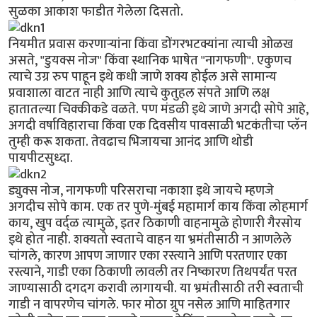
सुळका आकाश फाडीत गेलेला दिसतो.
नियमीत प्रवास करणार्‍यांना किंवा डोंगरभटक्यांना त्याची ओळख
असते, "डुयक्स नोज" किंवा स्थानिक भाषेत "नागफणी". एकुणच
त्याचे उग्र रुप पाहून इथे कधी जाणे शक्य होईल असे सामान्य
प्रवाशाला वाटत नाही आणि त्याचे कुतुहल संपते आणि लक्ष
हातातल्या चिक्कीकडे वळते. पण मंडळी इथे जाणे अगदी सोपे आहे,
अगदी वर्षाविहाराचा किंवा एक दिवसीय पावसाळी भटकंतीचा प्लॅन
तुम्ही करू शकता. तेवढाच भिजायचा आनंद आणि थोडी
पायपीटसुध्दा.
ड्युक्स नोज, नागफणी परिसराचा नकाशा इथे जायचे म्हणजे
अगदीच सोपे काम. एक तर पुणे-मुंबई महामार्ग काय किंवा लोहमार्ग
काय, खुप वर्द्ळ त्यामुळे, इतर ठिकाणी वाहनामुळे होणारी गैरसोय
इथे होत नाही. शक्यतो स्वताचे वाहन या भ्रमंतीसाठी न आणलेले
चांगले, कारण आपण जाणार एका रस्त्याने आणि परतणार एका
रस्त्याने, गाडी एका ठिकाणी लावली तर निष्कारण तिथपर्यंत परत
जाण्यासाठी दगदग करावी लागायची. या भ्रमंतीसाठी तरी स्वताची
गाडी न वापरणेच चांगले. फार मोठा ग्रुप नसेल आणि माहितगार