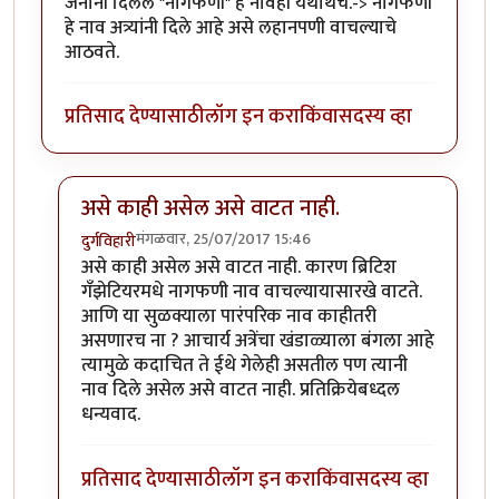
जनानी दिलेले "नागफणी" हे नावही यथार्थच.-> नागफणी
हे नाव अत्र्यांनी दिले आहे असे लहानपणी वाचल्याचे
आठवते.
प्रतिसाद देण्यासाठी
लॉग इन करा
किंवा
सदस्य व्हा
असे काही असेल असे वाटत नाही.
मंगळवार, 25/07/2017 15:46
दुर्गविहारी
In reply to
नागफणी - प्र. के. अत्रे
by
साबु
असे काही असेल असे वाटत नाही. कारण ब्रिटिश
गँझेटियरमधे नागफणी नाव वाचल्यायासारखे वाटते.
आणि या सुळक्याला पारंपरिक नाव काहीतरी
असणारच ना ? आचार्य अत्रेंचा खंडाळ्याला बंगला आहे
त्यामुळे कदाचित ते ईथे गेलेही असतील पण त्यानी
नाव दिले असेल असे वाटत नाही. प्रतिक्रियेबध्दल
धन्यवाद.
प्रतिसाद देण्यासाठी
लॉग इन करा
किंवा
सदस्य व्हा