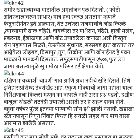
समोर खंडाळ्याच्या घाटातील अमृतांजन पुल दिसतो. ( फोटो
आंतरजालावरुन साभार) मात्र हवा स्वच्छ असताना म्हणजे
फेब्रुवारीनंतर इथे आल्यास, थेट उत्तरेला राजमाचीचे जोड किल्ले
,त्याच्यामागे ढाक बहिरी, वायव्येला तर माथेरान, चंदेरी, हाजी मलंग,
प्रबलगड, ईर्शाळगड आणि बोट उंचावलेला कर्नाळा अशी विस्तृत
रांग पहाण्यास मिळते, नैऋत्येला सुधागड, सरसगड हात करतात तर
आग्नेयेला लोहगड, विसापुर ,तुंग, तिकोना आणि कोराईगड हे पवन
मावळाचे मानकरी दिसतात. समुद्रसपाटीपासून २५०६ फुट उंच
जागा असल्यामूळे खुप मोठा परिसर दृष्टीक्षेपात येतो.
दक्षिण पायथ्याशी चावणी गाव आणि अंबा नदीचे खोरे दिसते. तिथे
इतिहासप्रसिध्द उंबरखिंड आहे. एकुण मोक्याची जागा पहाता याला
निरीक्षणाचा किल्ला म्हणुन का वापरले नाही असा प्रश्न पडतो. दक्षीण
बाजुला थोडली तटबंदी उभारली असती तर हे सहज शक्य होते.
बहुधा वर्षभर पुरेल इतक्या पाण्याची सोय इथे झाली नसावी. खंडाळा
स्टेशनपासून निघून निंवात फिरत हि सगळी सहल चार पाच तासा
आरामात झालेले असतात.
परतीची वाट मात्र सोपी आहे. वर चढतना खडा असणारा हा सुळका