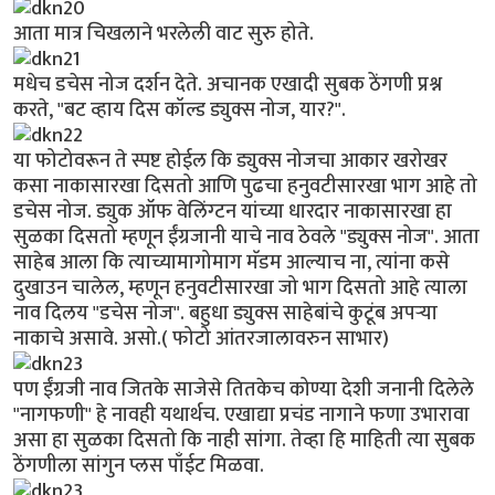
आता मात्र चिखलाने भरलेली वाट सुरु होते.
मधेच डचेस नोज दर्शन देते. अचानक एखादी सुबक ठेंगणी प्रश्न
करते, "बट व्हाय दिस कॉल्ड ड्युक्स नोज, यार?".
या फोटोवरून ते स्पष्ट होईल कि ड्युक्स नोजचा आकार खरोखर
कसा नाकासारखा दिसतो आणि पुढचा हनुवटीसारखा भाग आहे तो
डचेस नोज. ड्युक ऑफ वेलिंग्टन यांच्या धारदार नाकासारखा हा
सुळका दिसतो म्हणून ईंग्रजानी याचे नाव ठेवले "ड्युक्स नोज". आता
साहेब आला कि त्याच्यामागोमाग मॅडम आल्याच ना, त्यांना कसे
दुखाउन चालेल, म्हणून हनुवटीसारखा जो भाग दिसतो आहे त्याला
नाव दिलय "डचेस नोज". बहुधा ड्युक्स साहेबांचे कुटूंब अपर्‍या
नाकाचे असावे. असो.( फोटो आंतरजालावरुन साभार)
पण ईंग्रजी नाव जितके साजेसे तितकेच कोण्या देशी जनानी दिलेले
"नागफणी" हे नावही यथार्थच. एखाद्या प्रचंड नागाने फणा उभारावा
असा हा सुळका दिसतो कि नाही सांगा. तेव्हा हि माहिती त्या सुबक
ठेंगणीला सांगुन प्लस पाँईट मिळवा.