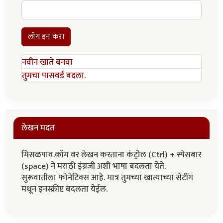
लॉग इन करा
नवीन खाते बनवा
तुमचा पासवर्ड बदला.
लेखन मदत
मिसळपाव.कॉम वर लेखन करताना कंट्रोल (Ctrl) + स्पेसबार
(space) ने मराठी इंग्रजी अशी भाषा बदलता येते.
सुरूवातीला फोनेटिक्स आहे. मात्र तुमच्या खात्याच्या सेटींग
मधून इनस्क्रीप्ट बदलता येईल.