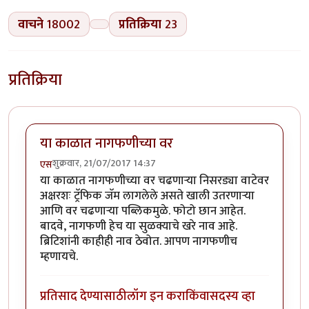
वाचने
18002
प्रतिक्रिया
23
प्रतिक्रिया
या काळात नागफणीच्या वर
शुक्रवार, 21/07/2017 14:37
एस
या काळात नागफणीच्या वर चढणाऱ्या निसरड्या वाटेवर
अक्षरशः ट्रॅफिक जॅम लागलेले असते खाली उतरणाऱ्या
आणि वर चढणाऱ्या पब्लिकमुळे. फोटो छान आहेत.
बादवे, नागफणी हेच या सुळक्याचे खरे नाव आहे.
ब्रिटिशांनी काहीही नाव ठेवोत. आपण नागफणीच
म्हणायचे.
प्रतिसाद देण्यासाठी
लॉग इन करा
किंवा
सदस्य व्हा