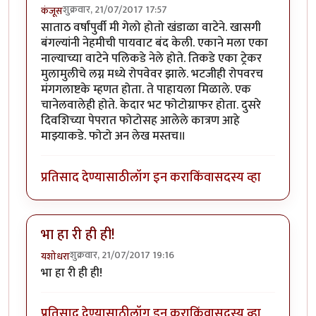
शुक्रवार, 21/07/2017 17:57
कंजूस
साताठ वर्षांपुर्वी मी गेलो होतो खंडाळा वाटेने. खासगी
बंगल्यांनी नेहमीची पायवाट बंद केली. एकाने मला एका
नाल्याच्या वाटेने पलिकडे नेले होते. तिकडे एका ट्रेकर
मुलामुलीचे लग्न मध्ये रोपवेवर झाले. भटजीही रोपवरच
मंगगलाष्टके म्हणत होता. ते पाहायला मिळाले. एक
चानेलवालेही होते. केदार भट फोटोग्राफर होता. दुसरे
दिवशिच्या पेपरात फोटोसह आलेले कात्रण आहे
माझ्याकडे. फोटो अन लेख मस्तच॥
प्रतिसाद देण्यासाठी
लॉग इन करा
किंवा
सदस्य व्हा
भा हा री ही ही!
शुक्रवार, 21/07/2017 19:16
यशोधरा
भा हा री ही ही!
प्रतिसाद देण्यासाठी
लॉग इन करा
किंवा
सदस्य व्हा