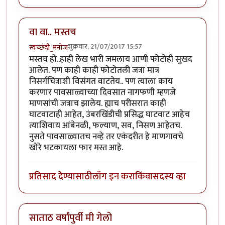
वा वा.. मस्तच
शुक्रवार, 21/07/2017 15:57
स्वच्छंदी_मनोज
मस्तच हो..हाही लेख भारी जमलाय आणी फोटोही सुखद
आलेत. पण काही काही फोटोतली जत्रा मात्र
निसर्गचित्राशी विसंगत वाटतेय.. पण त्याला काय
करणार पावसाळ्याच्या दिवसात नागफणी म्हणजे
माणसांची जत्राच झालेय. ह्याच परीसरात काही
घाटवाटाही आहेत, उंबरखिंडीची प्रसिद्ध घाटवाट आहेच
त्याशिवाय आंबेनळी, फल्याण, सव, निसण आहेतच.
नुसते पावसाळ्यातच नव्हे तर एकंदरीत हे माणगावचे
खोरे भटकायला फार मस्त आहे.
प्रतिसाद देण्यासाठी
लॉग इन करा
किंवा
सदस्य व्हा
साताठ वर्षांपुर्वी मी गेलो