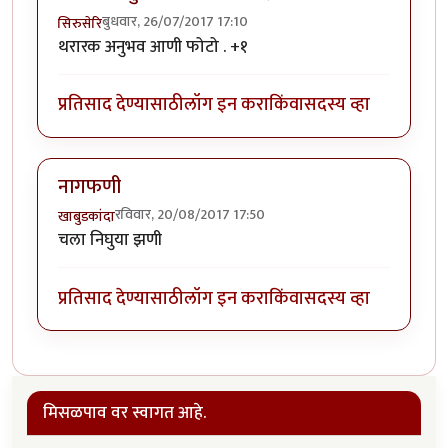
बुधवार, 26/07/2017 17:10
सिरुसेरि
थरारक अनुभव आणी फोटो . +१
प्रतिसाद देण्यासाठी
लॉग इन करा
किंवा
सदस्य व्हा
नागफणी
रविवार, 20/08/2017 17:50
खाबुडकांदा
चला निघुया झणी
प्रतिसाद देण्यासाठी
लॉग इन करा
किंवा
सदस्य व्हा
मिसळपाव वर स्वागत आहे.