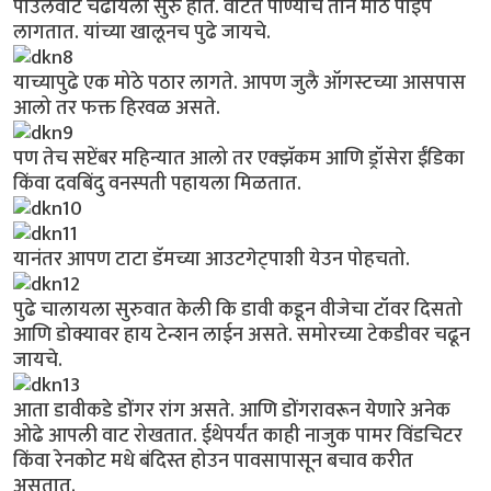
पाउलवाट चढायला सुरु होते. वाटेत पाण्याचे तीन मोठे पाईप
लागतात. यांच्या खालूनच पुढे जायचे.
याच्यापुढे एक मोठे पठार लागते. आपण जुलै ऑगस्टच्या आसपास
आलो तर फक्त हिरवळ असते.
पण तेच सप्टेंबर महिन्यात आलो तर एक्झॅकम आणि ड्रॉसेरा ईंडिका
किंवा दवबिंदु वनस्पती पहायला मिळतात.
यानंतर आपण टाटा डॅमच्या आउटगेट्पाशी येउन पोहचतो.
पुढे चालायला सुरुवात केली कि डावी कडून वीजेचा टॉवर दिसतो
आणि डोक्यावर हाय टेन्शन लाईन असते. समोरच्या टेकडीवर चढून
जायचे.
आता डावीकडे डोंगर रांग असते. आणि डोंगरावरून येणारे अनेक
ओढे आपली वाट रोखतात. ईथेपर्यंत काही नाजुक पामर विंडचिटर
किंवा रेनकोट मधे बंदिस्त होउन पावसापासून बचाव करीत
असतात.