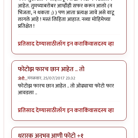
आहेत. तुमच्याबरोबर आम्हीही सफर करून आलो (न
भिजता, न थकता ;) ) पण आता प्रत्यक्ष जावे असे वाटू
लागले आहे ! मस्तं लिहिता आहात. नव्या मोहिमेच्या
प्रतिक्षेत !
प्रतिसाद देण्यासाठी
लॉग इन करा
किंवा
सदस्य व्हा
फोटोझ फारच छान आहेत .. तो
मंगळवार, 25/07/2017 23:32
जेनी...
फोटोझ फारच छान आहेत .. तो ओढ्याचा फोटो फार
आवडला ..
प्रतिसाद देण्यासाठी
लॉग इन करा
किंवा
सदस्य व्हा
थरारक अनुभव आणी फोटो +१